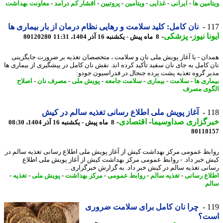
مین ها
-
ایرانی
-
غذایی
-
ویتامین
-
پروتیین
-
اقشار کم درآمد
-
معاونت بهداشت
1
نان کامل: کلید سلامت و رهایی نظام درمان از بار بیماری ها
نا نیوز
-
پزشکی
-
8 ماه پیش - یکشنبه 16 آذر 1404، 11:31
80120280
ان - با آغاز پویش ملی نان و سلامت ، متخصصان تغذیه بر ضرورت جایگزینی
 کامل به جای نان سفید تأکید کرده اند. نقش نان کامل در پیشگیری از بیماری ها
ر گروه تغذیه پشت پرده جنجال در فدراسیون جودو:
اری ها
-
سلامت
-
بیماری
-
سلامت جامعه
-
پویش ملی
-
مصرف نان
-
اصلاح
وی مصرف
1
آغاز پویش ملی اطلاع رسانی تغذیه سالم در کیش
رگزاری صداوسیما
-
اقتصادی
-
8 ماه پیش - یکشنبه 16 آذر 1404، 08:30
80118
بط عمومی مرکز بهداشت کیش از آغاز پویش ملی اطلاع رسانی تغذیه سالم در
 خبر داد. - روابط عمومی مرکز بهداشت کیش از آغاز پویش ملی اطلاع
نی تغذیه سالم در کیش خبر داد. به گزارش خبرگزاری ...
اع رسانی
-
تغذیه سالم
-
روابط عمومی
-
مرکز بهداشت
-
پویش ملی
-
تغذیه
-
م
1
چرا نان کامل برای سلامت ضروری
ت؟