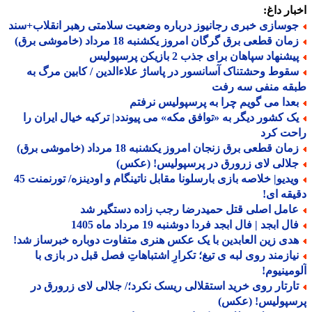
ار داغ:
وسازی خبری رجانیوز درباره وضعیت سلامتی رهبر انقلاب+سند
ان قطعی برق گرگان امروز یکشنبه 18 مرداد (خاموشی برق)
شنهاد سپاهان برای جذب 2 بازیکن پرسپولیس
قوط وحشتناک آسانسور در پاساژ علاءالدین / کابین مرگ به
قه منفی سه رفت
عدا می گویم چرا به پرسپولیس نرفتم
ک کشور دیگر به «توافق مکه» می پیوندد| ترکیه خیال ایران را
حت کرد
ان قطعی برق زنجان امروز یکشنبه 18 مرداد (خاموشی برق)
لالی لای زرورق در پرسپولیس! (عکس)
ویدیو| خلاصه بازی بارسلونا مقابل ناتینگام و اودینزه/ تورنمنت 45
قه ای!
امل اصلی قتل حمیدرضا رجب زاده دستگیر شد
ل ابجد | فال ابجد فردا دوشنبه 19 مرداد ماه 1405
دی زین العابدین با یک عکس هنری متفاوت دوباره خبرساز شد!
یازمند روی لبه ی تیغ؛ تکرارِ اشتباهاتِ فصل قبل در بازی با
مینیوم!
ارتار روی خرید استقلالی ریسک نکرد؛/ جلالی لای زرورق در
سپولیس! (عکس)