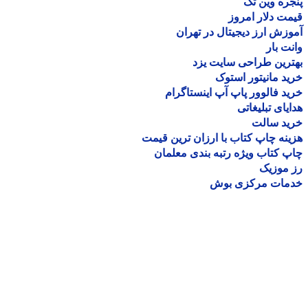
ره وین تک
ت دلار امروز
زش ارز دیجیتال در تهران
ت بار
رین طراحی سایت یزد
د مانیتور استوک
د فالوور پاپ آپ اینستاگرام
یای تبلیغاتی
ید سالت
نه چاپ کتاب با ارزان ترین قیمت
 کتاب ویژه رتبه بندی معلمان
موزیک
مات مرکزی بوش