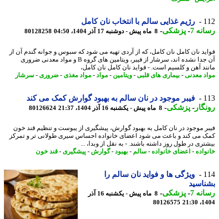
1
رژیم غذایی سالم با انتخاب نان کامل
نه 7
-
پزشکی
-
8 ماه پیش - دوشنبه 17 آذر 1404، 04:50
80128258
ید نان کامل نان کامل، که از آردی تهیه می شود که سبوس و جوانه گندم آن از
آن جدا نشده اند، سرشار از فیبر، ویتامین های گروه B و مواد معدنی ضروری
ند آهن و کلسیم است. - فواید نان کامل نان کامل،
د معدنی
-
بیماری های قلبی
-
ویتامین
-
مواد
-
مواد مغذی
-
ضروری
-
سرشار
1
فیبر موجود در نان سالم به بهبود گوارش کمک می کند
گار
-
پزشکی
-
8 ماه پیش - یکشنبه 16 آذر 1404، 21:37
80126624
ر موجود در نان کامل به بهبود گوارش، پیشگیری از یبوست و تنظیم قند خون
 می کند و باعث می شود اعضای خانواده احساس سیری طولانی تر و تمرکز
ری در طول روز داشته باشند. - به نقل از وبدا، ...
واده
-
اعضای خانواده
-
سالم
-
بهبود
-
گوارش
-
پیشگیری
-
قند خون
1
ویژگی ها و فواید نان سالم را
اسید
نه 7
-
پزشکی
-
8 ماه پیش - یکشنبه 16 آذر
80126575
1404