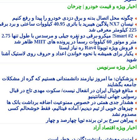
بار ویژه
و قیمت خودرو | چرخان
گونه محل اتصال بدنه و برق دزدی خودرو را پیدا و رفع کنیم
نیسان NX7 پلاگین هیبرید با باتری 40.95 کیلووات ساعتی و برد برقی
 معرفی شد
Smart #2؛ میکرو-برقی دو نفره جیلی و مرسدس با طول تنها 2.75
ور 60 کیلووات رسماً در پرونده های MIIT ظاهر شد
روش ویژه تویوتا Rav4 ره نیاز ایستا
کبار برای همیشه با نحوه خواندن اعداد و حروف روی لاستیک آشنا
ید
بار ویژه
سرنویس
زشکیان: ما امروز نیازمند دانشمندانی هستیم که گره از مشکلات
معه بگشایند
نافع فوتبال ایران در انفعال نیست/ سکوت مهدی تاج در قبال
ایی جهانی اینفانتینیو
شدار جدی همتی در خصوص ممنوعیت اضافه برداشت بانک ها
یزهای خوبی از تیم دیدیم/ آماده فینالیم، فقط خوشحالم کسی
دوم نشد
یراهن سرخ بر تن برنده توپا چهارصد و چهار
بار ویژه
اقتصاد آزاد
منیت معیشتی بازنشستگان در خطر است