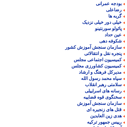
ودجه عمرانی
ضاعلی
ربه ها
یلی دور خیلی نزدیک
ائولو سورنتینو
ین حداد
کوفه دهی
ازمان سنجش آموزش کشور
نجره نقل و انتقالاتی
میسیون اجتماعی مجلس
میسیون کشاورزی مجلس
دیرکل فرهنگ و ارشاد
پاه محمد رسول الله
لامتی رهبر انقلاب
سانه های اسراییلی
خنگوی قوه قضاییه
ازمان سنجش آموزش
تل های زنجیره ای
دی زین العابدین
ییس جمهور ترکیه