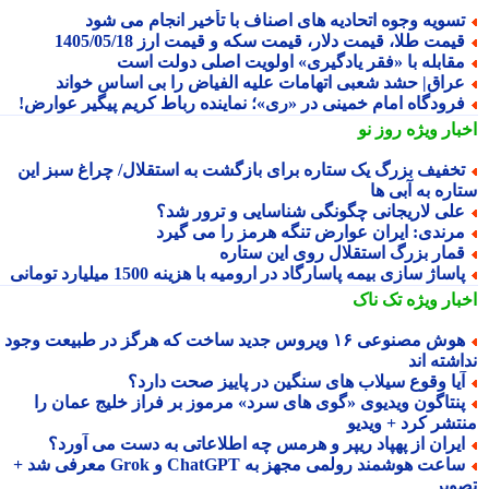
سویه وجوه اتحادیه های اصناف با تأخیر انجام می شود
یمت طلا، قیمت دلار، قیمت سکه و قیمت ارز 1405/05/18
قابله با «فقر یادگیری» اولویت اصلی دولت است
راق| حشد شعبی اتهامات علیه الفیاض را بی اساس خواند
رودگاه امام خمینی در «ری»؛ نماینده رباط کریم پیگیر عوارض!
بار ویژه
روز نو
خفیف بزرگ یک ستاره برای بازگشت به استقلال/ چراغ سبز این
اره به آبی ها
لی لاریجانی چگونگی شناسایی و ترور شد؟
رندی: ایران عوارض تنگه هرمز را می گیرد
مار بزرگ استقلال روی این ستاره
اساژ سازی بیمه پاسارگاد در ارومیه با هزینه 1500 میلیارد تومانی
بار ویژه
تک ناک
هوش مصنوعی ۱۶ ویروس جدید ساخت که هرگز در طبیعت وجود
شته اند
یا وقوع سیلاب های سنگین در پاییز صحت دارد؟
نتاگون ویدیوی «گوی های سرد» مرموز بر فراز خلیج عمان را
تشر کرد + ویدیو
یران از پهپاد ریپر و هرمس چه اطلاعاتی به دست می آورد؟
ساعت هوشمند رولمی مجهز به ChatGPT و Grok معرفی شد +
ویر