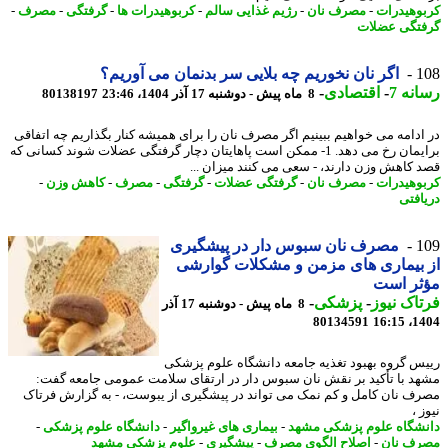
وهیدرات
-
مصرف نان
-
رژیم غذایی سالم
-
کربوهیدرات ها
-
گرفتگی
-
مصرف
-
تگی عضلات
1
اگر نان نخوریم چه بلایی سر بدنمان می آوریم؟
نه 7
-
اقتصادی
-
8 ماه پیش - دوشنبه 17 آذر 1404، 23:46
80138197
ادامه می خواهیم ببینیم اگر مصرف نان را برای همیشه کنار بگذاریم چه اتفاقی
برایمان رخ می دهد. 1- ممکن است پاهایتان دچار گرفتگی عضلات شوند کسانی که
 کاهش وزن دارند، - سعی می کنند میزان ...
وهیدرات
-
مصرف نان
-
گرفتگی عضلات
-
گرفتگی
-
مصرف
-
کاهش وزن
-
افتی
1
مصرف نان سبوس دار در پیشگیری
بیماری های مزمن و مشکلات گوارشی
ثر است
اک نیوز
-
پزشکی
-
8 ماه پیش - دوشنبه 17 آذر
80134591
1404
س گروه بهبود تغذیه جامعه دانشگاه علوم پزشکی
د با تأکید بر نقش نان سبوس دار در ارتقای سلامت عمومی جامعه گفت:
ف نان کامل و کم نمک می تواند در پیشگیری از یبوست، - به گزارش فرتاک
 ،
شگاه علوم پزشکی مشهد
-
بیماری های غیرواگیر
-
دانشگاه علوم پزشکی
-
ف نان
-
اصلاح الگوی مصرف
-
پیشگیری
-
علوم پزشکی مشهد