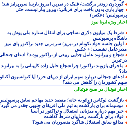
وردون زودتر برگشت/ فلیک در تمرین امروز بارسا سورپرایز شد!
هار بازی بدون باخت برای قربانی؛/ پیروز بباز نیست، حتی
سپولیس! (عکس)
بار ویژه
ایونا نیوز
رط یک میلیون دلاری نساجی برای انتقال ستاره ملی پوش به
شگاه پرسپولیس
ولین جلسه جواد نکونام در تبریز؛ سرمربی جدید تراکتور پای میز
یرعامل نشست! + عکس
جاع و بیرانوند عامل جدایی ربیعی از تراکتور بودند؟ ادعای جنجالی
تبریز
اجرای بازوبند تراکتور؛ چرا شجاع خلیل زاده کاپیتانی را به بیرانوند
د؟
دعای جنجالی درباره سهم ایران از دریای خزر؛ آیا کنوانسیون آکتائو
م کشورمان را کاهش می دهد؟
بار فوتبال در صبح فوتبالی
ازگشت لوکاس ژوائو به خانه؛ مقصد جدید مهاجم سابق پرسپولیس
وسیمانه برای بازگشت به تیم ملی آفریقای جنوبی چقدر می گیرد؟
بر مهم درباره میزبانی استقلال و تراکتور در آسیا
ولاد برای بازگشت رضاییان شرط گذاشت
دافع سابق استقلال شاگرد منصوریان می شود؟