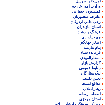
مریکا و اسراییل
زارت امور خارجه
میسیون اجتماعی
لیرضا منصوریان
جب طیب اردوغان
ستان مازندران
رهنگ و ارشاد
بهه پایداری
صغر جهانگیر
یام نیازمند
رمانده سپاه
نتظرالمهدی
زارش بازار
وابط عمومی
یگ ستارگان
عیین تکلیف
دافع امنیت
هبر انقلاب
صحاب رسانه
ستان مرکزی
دیرکل فرهنگ و ارشاد اسلامی