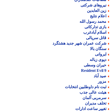
یروهای شرکتی
ین العابدین
علام نتایج
حمد رسول الله
ازی تدارکاتی
سلام آبادغرب
اتل سریالی
رکت عمران شهر جدید هشتگرد
نگان بالا
یروانی
پوی زباله
یران وسطی
Resident Evil 
ید آباد
زور
بت نام داوطلبین انتخابات
یئت عالی جذب
رمربی آلمان
خلف مدیران
غییر ساعت ادارات