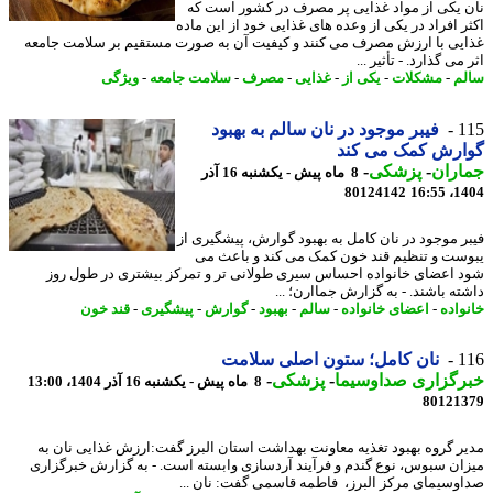
 یکی از مواد غذایی پر مصرف در کشور است که
ر افراد در یکی از وعده های غذایی خود از این ماده
یی با ارزش مصرف می کنند و کیفیت آن به صورت مستقیم بر سلامت جامعه
می گذارد. - تأثیر ...
م
-
مشکلات
-
یکی از
-
غذایی
-
مصرف
-
سلامت جامعه
-
ویژگی
1
فیبر موجود در نان سالم به بهبود
ارش کمک می کند
اران
-
پزشکی
-
8 ماه پیش - یکشنبه 16 آذر
80124142
1404
ر موجود در نان کامل به بهبود گوارش، پیشگیری از
ست و تنظیم قند خون کمک می کند و باعث می
 اعضای خانواده احساس سیری طولانی تر و تمرکز بیشتری در طول روز
ته باشند. - به گزارش جماارن؛ ...
واده
-
اعضای خانواده
-
سالم
-
بهبود
-
گوارش
-
پیشگیری
-
قند خون
1
نان کامل؛ ستون اصلی سلامت
رگزاری صداوسیما
-
پزشکی
-
8 ماه پیش - یکشنبه 16 آذر 1404، 13:00
80121
ر گروه بهبود تغذیه معاونت بهداشت استان البرز گفت:ارزش غذایی نان به
ان سبوس، نوع گندم و فرآیند آردسازی وابسته است. - به گزارش خبرگزاری
وسیمای مرکز البرز، فاطمه قاسمی گفت: نان ...