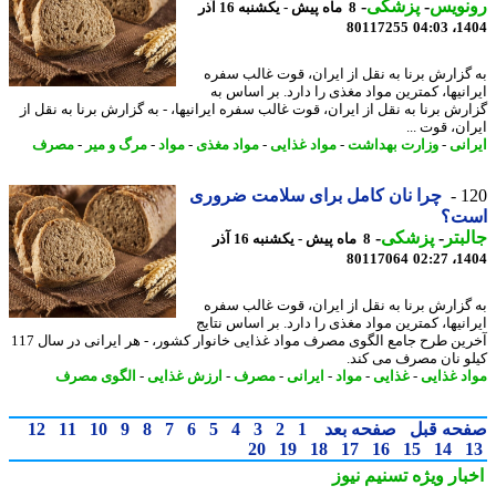
نویس
-
پزشکی
-
8 ماه پیش - یکشنبه 16 آذر
80117255
1404
گزارش برنا به نقل از ایران، قوت غالب سفره
ایرانی‎ها، کمترین مواد مغذی را دارد. بر اساس به
گزارش برنا به نقل از ایران، قوت غالب سفره ایرانی‎ها، - به گزارش برنا به نقل از
ن، قوت ...
انی
-
وزارت بهداشت
-
مواد غذایی
-
مواد مغذی
-
مواد
-
مرگ و میر
-
مصرف
1
چرا نان کامل برای سلامت ضروری
ت؟
بتر
-
پزشکی
-
8 ماه پیش - یکشنبه 16 آذر
80117064
1404
گزارش برنا به نقل از ایران، قوت غالب سفره
ایرانی‎ها، کمترین مواد مغذی را دارد. بر اساس نتایج
آخرین طرح جامع الگوی مصرف مواد غذایی خانوار کشور، - هر ایرانی در سال 117
و نان مصرف می کند.
د غذایی
-
غذایی
-
مواد
-
ایرانی
-
مصرف
-
ارزش غذایی
-
الگوی مصرف
حه قبل
صفحه بعد
1
2
3
4
5
6
7
8
9
10
11
12
20
19
18
17
16
15
14
بار ویژه
تسنیم نیوز