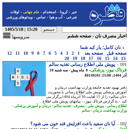
-
-
-
-
خبر
کرونا
استخدام
جام جهانی
اوقات
-
-
-
شرعی
آب و هوا
تماس
ویدئوهای ورزشی
15:20 | 1405/5/18
بار مصرف نان - صفحه ششم
سرویسها
نان کامل؛ یار کبد شما
حه قبل
صفحه بعد
1
2
3
4
5
6
7
8
9
10
11
12
20
19
18
17
16
15
14
1
پویش ملی اطلاع رسانی تغذیه سالم
اک نیوز
-
پزشکی
-
8 ماه پیش - سه شنبه 18
23
80149261
ر بهبود تغذیه جامعه وزارت بهداشت درمان و
زش پزشکی پویش ملی اطلاع رسانی با محوریت
«نان سالم» را از 15 لغایت 30 آذرماه 1404برگزار می
. - به گزارش فرتاک نیوز ، ، پیامهای پویش ملی اطلاع ...
اع رسانی
-
پویش ملی
-
مصرف
-
تغذیه سالم
-
درمان و آموزش پزشکی
-
رت بهداشت درمان
-
سالم
1
آیا نان سفید باعث افزایش قند خون می شود؟