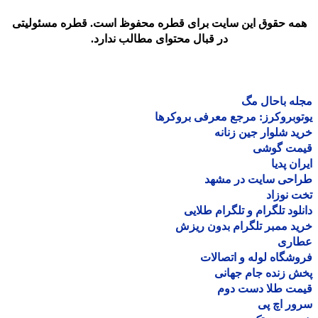
مه حقوق این سایت برای قطره محفوظ است. قطره مسئولیتی
در قبال محتوای مطالب ندارد.
ه باحال مگ
وبروکرز: مرجع معرفی بروکرها
د شلوار جین زنانه
مت گوشی
ان پدیا
احی سایت در مشهد
 نوزاد
لود تلگرام و تلگرام طلایی
د ممبر تلگرام بدون ریزش
اری
شگاه لوله و اتصالات
 زنده جام جهانی
مت طلا دست دوم
ر اچ پی