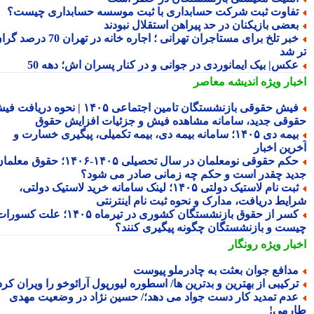
فاوت ثبت شرکت حسابداری با ثبت موسسه حسابداری چیست؟
عضی بازیکنان در حد پیراهن استقلال نبودند
خبر تلخ برای مستاجران تهرانی ؛ اجاره خانه در تهران 70 درصد گران
 شد
کس| بیک ایمانوردی در جوانی و در کنار پسران اش؛ دهه 50
بار ویژه
اندیشه معاصر
فیش حقوقی بازنشستگان تامین اجتماعی ۱۴۰۵ | نحوه دریافت فیش
وقی جدید، سامانه مشاهده فیش و جزئیات افزایش حقوق
بیمه دی ۱۴۰۵؛ سامانه بیمه دی، بیمه تکمیلی، پیگیری خسارت و
رین اخبار
حکم حقوقی نومعلمان در سال تحصیلی ۱۴۰۵-۱۴۰۶؛ حقوق معلمان
ید چقدر است و حکم چه زمانی صادر می شود؟
ثبت نام لاستیک دولتی ۱۴۰۵؛ لینک سامانه خرید لاستیک دولتی،
ایط دریافت، مدارک و نحوه ثبت نام اینترنتی
کسر از حقوق بازنشستگان کشوری در تیرماه ۱۴۰۵؛ علت کسورات
ست و بازنشستگان چگونه پیگیری کنند؟
بار ویژه
رونگار
دافع جوان بعثت به چادرملو پیوست
رکیبی از بهترین و بدترین ها/ اسطوره لیورپول آرائوخو را ویران کرد!
دم تمدید کار دست جواد می دهد؛/ حسین نژاد در وضعیت مهدی
رمی!