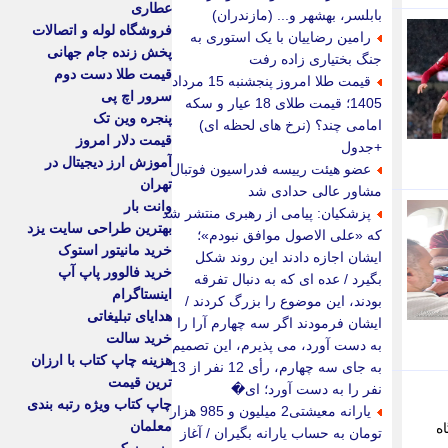
عطاری
بابلسر، بهشهر و... (مازندران)
فروشگاه لوله و اتصالات
رامین رضاییان با یک استوری به
پخش زنده جام جهانی
جنگ بختیاری زاده رفت
قیمت طلا دست دوم
قیمت طلا امروز پنجشنبه 15 مرداد
سرور اچ پی
1405؛ قیمت طلای 18 عیار و سکه
پنجره وین تک
امامی چند؟ (نرخ های لحظه ای)
قیمت دلار امروز
+جدول
آموزش ارز دیجیتال در
عضو هیئت رییسه فدراسیون فوتبال
تهران
مشاور عالی حدادی شد
وانت بار
پزشکیان: پیامی از رهبری منتشر شد
بهترین طراحی سایت یزد
که «علی الاصول موافق نبودم»؛
خرید مانیتور استوک
ایشان اجازه دادند این روند شکل
خرید فالوور پاپ آپ
بگیرد / عده ای که به دنبال تفرقه
اینستاگرام
بودند، این موضوع را بزرگ کردند /
هدایای تبلیغاتی
ایشان فرمودند اگر سه چهارم آرا را
خرید سالت
به دست آورد، می پذیرم، این تصمیم
هزینه چاپ کتاب با ارزان
به جای سه چهارم، رأی 12 نفر از 13
ترین قیمت
نفر را به دست آورد؛ ای�
چاپ کتاب ویژه رتبه بندی
یارانه معیشتی2 میلیون و 985 هزار
معلمان
ه
تومان به حساب یارانه بگیران / آغاز