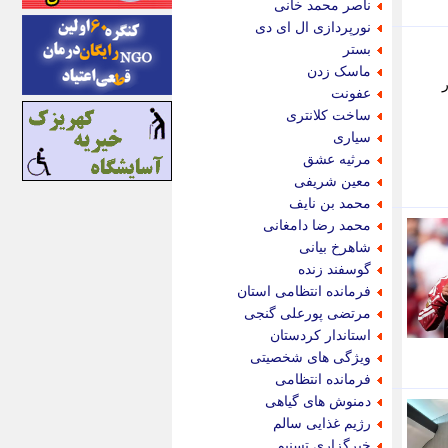
ناصر محمد خانی
ایونا نیوز
نورپردازی ال ای دی
بازتاب آنلاین
بستر
باشگاه خبرنگاران
ماسک زدن
در
باغستان نیوز
عفونت
بامبوک
ساخت کلانتری
ببین و بخون
سیاری
بدینسان
مرثیه عشق
بنکر
معین شریفی
بیت ران
محمد بن نایف
پارس فوتبال
محمد رضا دامغانی
پارسینه
شاهرخ بیانی
پارسینه پلاس
گوسفند زنده
پاز آنلاین
فرمانده انتظامی استان
پاس گل
مرتضی پورعلی گنجی
پانا
استاندار کردستان
پرتو نیوز
ویژگی های شخصیتی
پرسون
فرمانده انتظامی
پنجره نیوز
دمنوش های گیاهی
پویامگ
رژیم غذایی سالم
پویه آنلاین
خبرگزاری تسنیم