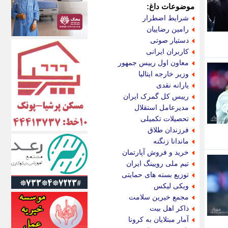
الف
موضوعات داغ:
انتشار آنلاین
شرایط اضطرار
اندیشه قرن
رامین رضاییان
اندیشه معاصر
دستیار صوتی
اندیشه ها
کاربران ایرانی
انرژی پرس
معاون اول رییس جمهور
ای استخدام
وزیر خارجه ایتالیا
ایتنا
یارانه نقدی
ایراف
رییس کل گمرک ایران
ایران آرت
مدیرعامل استقلال
ایران آنلاین
تحصیلات تکمیلی
ایران زندگی
فرزندان طلاق
ایران فوری
ماندانا زنگنه
ایرانی روز
خرید و فروش آپارتمان
ایرانیتال
تیم ملی رویینگ ایران
ایرنا
توزیع بسته های حمایتی
ایسکانیوز
ویکی لیکس
ایسنا
مجمع خیرین سلامت
ایکنا
ذاکر اهل بیت
ایلنا
آمار مبتلایان به کرونا
اینتیتر