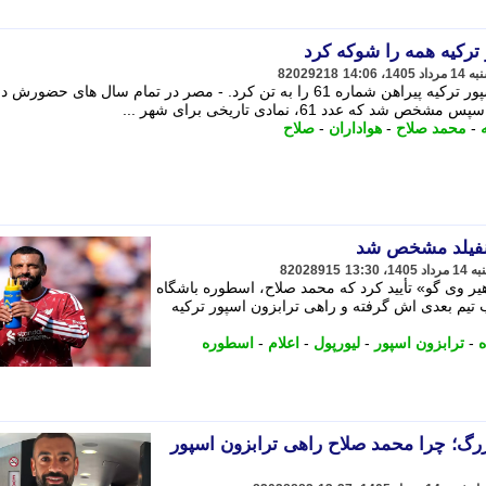
رکیه همه را شوکه کرد
82029218
محمد صلاح، بازیکن جدید تیم ترابزون اسپور ترکیه پیراهن شماره 61 را به تن کرد. - مصر در تمام سال های حضورش 
-
محمد صلاح
-
هواداران
-
صلاح
نفیلد مشخص شد
82028915
هیر وی گو» تأیید کرد که محمد صلاح، اسطوره باشگاه
ب تیم بعدی اش گرفته و راهی ترابزون اسپور ترکیه
ه
-
ترابزون اسپور
-
لیورپول
-
اعلام
-
اسطوره
بزرگ؛ چرا محمد صلاح راهی ترابزون اسپور