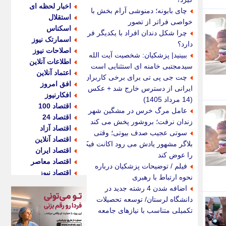
اخبار لحظه ای
چای بابونه؛ دمنوشی آرام بخش با
استقلال
خواصی فراتر از تصور
اسکناس
چرا شکل دندان افراد با یکدیگر فرق
اسمارتک نیوز
دارد؟
اصلاحات نیوز
ببینید| پزشکیان: شخصیت آیت الله
اطلاعات آنلاین
سیدمجتبی خامنه ای استثنایی است
اعتماد آنلاین
چت جی پی تی برای برخی کاربران
افق امروز
ایرانی از دسترس خارج شد + عکس
افکارنیوز
(14 مرداد 1405)
اقتصاد 100
عامل مرگ خرس در مشگین شهر
اقتصاد 24
زندان نرفت؛ بروشور پخش می کند
اقتصاد آزاد
سوتی عجیب صدف بیوتی؛ وقتی
اقتصاد آنلاین
بلاگر مشهور یادش می رود اکانت فیک
اقتصاد ایران
را عوض کند
اقتصاد معاصر
فیلم / توضیحات پزشکیان درباره
اقتصاد نیوز
نحوه ارتباط با رهبری
اکو ایران
اضافه شدن 4 رشته جدید در
اکوفارس
دانشگاه لرستان/ توسعه تحصیلات
اکونگار
تکمیلی متناسب با نیازهای جامعه
اکونیوز