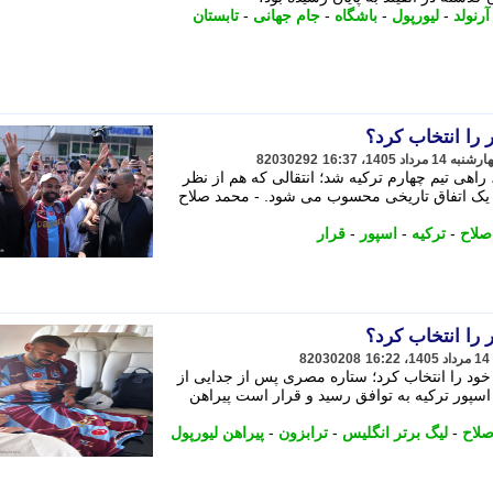
آرنولد
-
لیورپول
-
باشگاه
-
جام جهانی
-
تابستان
 را انتخاب کرد؟
82030292
راهی تیم چهارم ترکیه شد؛ انتقالی که هم از نظر
ر یک اتفاق تاریخی محسوب می شود. - محمد صلاح
صلاح
-
ترکیه
-
اسپور
-
قرار
 را انتخاب کرد؟
82030208
ود را انتخاب کرد؛ ستاره مصری پس از جدایی از
ن اسپور ترکیه به توافق رسید و قرار است پیراهن
لاح
-
لیگ برتر انگلیس
-
ترابزون
-
پیراهن لیورپول