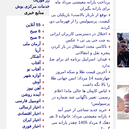
رز موزیک
پرداخت یارانه معیشتی مرداد ماه
خدمات مرکزی بوش
برای یارانه بگیران
منابع خبری
توقع از تارتار بالاست/ بازیکنان بی
کیفیت، پرسپولیس را از قهرمانی دور
55 آنلاین
کردند
6 صبح
اختلال در دسترسی کاربران ایرانی
9 صبح
به چت جی پی تی + عکس
آرمان ملی
ناکامی مجدد استقلال در باز کردن
آریا
پنجره نقل و انتقالاتی
آشکار
فیدان: اسراییل برنامه ای برای صلح
آفتاب
ندارد
آفتاب نو
آخرین قیمت طلا و سکه امروز
آوازه شهر
چهارشنبه 14 مرداد؛ انس جهانی طلا
آوش
را بالا نگه داشت
آهن نیوز
لباس کاپیتان ها خالی ماند/ اعلام
آینده روشن
رسمی: تغییر ناگهانی چند شماره در
اتومبیل فارسی
پرسپولیس!
اخبار ارسالی
خرید جدید نساجی از خیبر آمد
اخبار اقتصادی
یارانه معیشتی مرداد؛ خانواده 3 نفره
اخبار ایران
دهک 4 مرداد 1405 چقدر یارانه می
اخبار فوری
گیرد؟