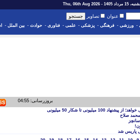
رداد 1405 - Thu, 06th Aug 2026
عنوان
تصاویر
-
-
-
-
-
-
-
-
ورزشی
فرهنگی
پزشکی
علمی
فناوری
حوادث
بین الملل
اس
بروزرسانی: 04:55
 میلیونی تا شکار 50 میلیونی
 محمد صلاح
سانچز
ن!