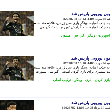
82028788
 جذب امبایه، وینگر پاری سن ژرمن، علاقه مند شده
ه جذب امبایه، - به گزارش “ورزش سه”، گیو می
اسپورت
-
وینگر
-
گزارش
-
میلیون
82028768
 جذب امبایه، وینگر پاری سن ژرمن، علاقه مند شده
به دنبال فرصت بیشتری برای بازی کردن است. - گیو می اسپورت
بازی کردن
-
بازی
-
وینگر
-
ترکیب اصلی
82028757