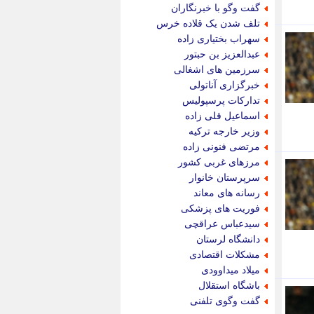
جدید پرس
گفت وگو با خبرنگاران
جماران
تلف شدن یک قلاده خرس
جوان ایرانی
سهراب بختیاری زاده
جهان مانا
عبدالعزیز بن حبتور
جهان نگر
سرزمین های اشغالی
جهان نیوز
خبرگزاری آناتولی
چطور
تدارکات پرسپولیس
چمپیونات
اسماعیل قلی زاده
چمدون
وزیر خارجه ترکیه
چه خبر
مرتضی فنونی زاده
حادثه 24
مرزهای غربی کشور
حرف تو
سرپرستان خانوار
حوادث پلاس
رسانه های معاند
حوزه نیوز
فوریت های پزشکی
خبر آنلاین
سیدعباس عراقچی
خبر جنوب
دانشگاه لرستان
خبر سیاسی
مشکلات اقتصادی
خبر گردون
میلاد میداوودی
خبر ورزشی
باشگاه استقلال
خبرجو
گفت وگوی تلفنی
خبرجو 24