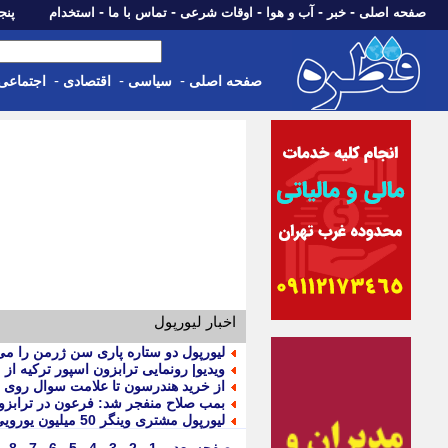
-
-
-
-
-
صفحه اصلی
خبر
آب و هوا
اوقات شرعی
تماس با ما
استخدام
پنجشنبه، 15 م
-
-
-
صفحه اصلی
سیاسی
اقتصادی
اجتماعی
اخبار لیورپول
لیورپول دو ستاره پاری سن ژرمن را می خواهد؛ از پیشنهاد 100
ویدیو| رونمایی ترابزون اسپور ترکیه از
از خرید هندرسون تا علامت سوال روی 
بمب صلاح منفجر شد: فرعون در ترابزو
لیورپول مشتری وینگر 50 میلیون یورویی پاریس شد