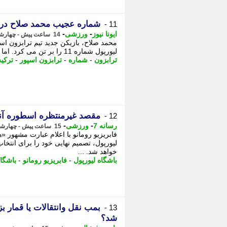
شماره عجیب محمد صلاح در ت
11 -
-
-
ایونا نیوز
ورزشی
14 ساعت پیش - چهارشنبه 14 مرداد 1405، 14:06
لیورپول شماره 11 را بر تن می کرد. اما سپس مشخص شد که عدد 61، نمادی تاریخی برای شهر ...
ترابزون
-
شماره
-
ترابزون اسپور
-
ترکیه
مقصد غیرمنتظره اسطوره آ
12 -
-
-
رسانه 7
ورزشی
15 ساعت پیش - چهارشنبه 14 مرداد 1405، 13:30
فابریزیو رومانو با اعلام عبارت مشهور «
لیورپول، تصمیم نهایی خود را برای انتخا
خواهد شد. ...
باشگاه لیورپول
-
فابریزیو رومانو
-
باشگا
بمب نقل وانتقالات یا قمار 
13 -
شد؟