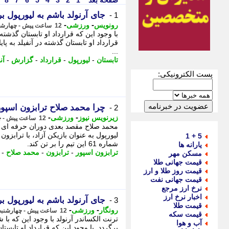
صفحه بعد
1
2
3
4
5
6
7
8
جای آرنولد باشم به لیورپول ب
1 -
-
-
رونویس
ورزشی
12 ساعت پیش - چهارشنبه 14 مرداد 1405، 16:38
با وجود این که قرارداد او تابستان گذشته د
قرارداد او تابستان گذشته در آنفیلد به پ
...
تابستان
-
لیورپول
-
قرارداد
-
گزارش
-
آن
پست الکترونیکی:
چرا محمد صلاح ترابزون اسپور
2 -
-
-
زیرنویس نیوز
ورزشی
12 ساعت پیش - چهارشنبه 14 مرداد 1405، 16:38
محمد صلاح مقصد بعدی دوران حرفه ای خ
لیورپول به عنوان بازیکن آزاد، با ترابزو
5 + 1
شماره 61 این تیم را بر تن کند.
یارانه ها
ترابزون اسپور
-
ترابزون
-
محمد صلاح
-
مسکن مهر
قیمت جهانی طلا
قیمت روز طلا و ارز
قیمت جهانی نفت
نرخ ارز مرجع
اخبار نرخ ارز
جای آرنولد باشم به لیورپول ب
3 -
قیمت طلا
-
-
رونگار
ورزشی
12 ساعت پیش - چهارشنبه 14 مرداد 1405، 16:37
قیمت سکه
ترنت الکساندر آرنولد با وجود این که با
آب و هوا
برگردد. با وجود این که قرارداد او تابستان