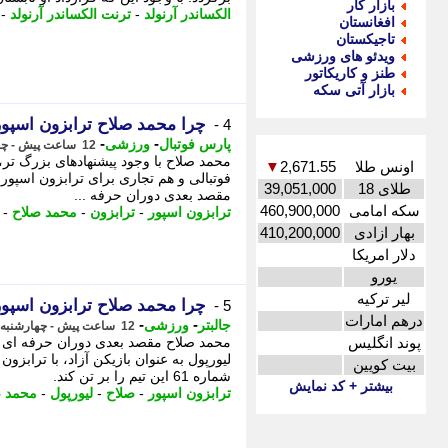
بازار کار
الکساندر آرنولد
-
ترنت الکساندر آرنولد
-
افغانستان
تاجیکستان
ویدئو های ورزشی
طنز و کاریکاتور
بازار آتی سکه
چرا محمد صلاح ترابزون اسپور
4 -
-
-
پارس فوتبال
ورزشی
12 ساعت پیش - چهارشنبه 14 مرداد 1405، 16:37
محمد صلاح با وجود پیشنهادهای بزرگ تر، 
اونس طلا
2,671.55
▼
فوتبالی و هم تجاری برای ترابزون اسپو
طلای 18
39,051,000
مقصد بعدی دوران حرفه ...
سکه امامی
460,900,000
ترابزون اسپور
-
ترابزون
-
محمد صلاح
-
بهار ازادی
410,200,000
دلار امریکا
یورو
لیر ترکیه
چرا محمد صلاح ترابزون اسپور
5 -
درهم امارات
-
-
جالبتر
ورزشی
12 ساعت پیش - چهارشنبه 14 مرداد 1405، 16:22
پوند انگلیس
محمد صلاح مقصد بعدی دوران حرفه ای خ
لیورپول به عنوان بازیکن آزاد، با ترابزو
بیت کویین
شماره 61 این تیم را بر تن کند.
بیشتر + کد نمایش
ترابزون اسپور
-
صلاح
-
لیورپول
-
محمد ص