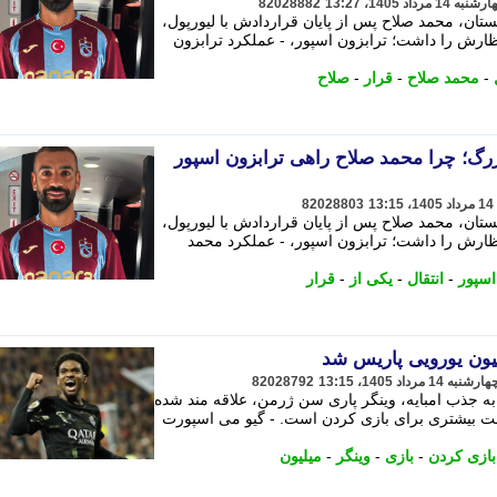
82028882
بستان، محمد صلاح پس از پایان قراردادش با لیورپول،
ارش را داشت؛ ترابزون اسپور، - عملکرد ترابزون
-
محمد صلاح
-
قرار
-
صلاح
بزرگ؛ چرا محمد صلاح راهی ترابزون اسپور
82028803
بستان، محمد صلاح پس از پایان قراردادش با لیورپول،
ظارش را داشت؛ ترابزون اسپور، - عملکرد محمد
اسپور
-
انتقال
-
یکی از
-
قرار
82028792
 جذب امبایه، وینگر پاری سن ژرمن، علاقه مند شده
به دنبال فرصت بیشتری برای بازی کردن است. - گیو می اسپورت
بازی کردن
-
بازی
-
وینگر
-
میلیون