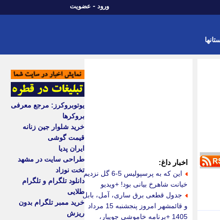
-
ورود
عضویت
تانها
یوتوبروکرز: مرجع معرفی
بروکرها
خرید شلوار جین زنانه
قیمت گوشی
ایران پدیا
طراحی سایت در مشهد
اخبار داغ:
تخت نوزاد
این که به پرسپولیس 5-6 گل نزدیم
دانلود تلگرام و تلگرام
خیانت شاهرخ بیانی بود! +ویدیو
طلایی
جدول قطعی برق ساری، آمل، بابل
خرید ممبر تلگرام بدون
و قائمشهر امروز پنجشنبه 15 مرداد
ریزش
1405 +برنامه خاموشی جویبار،