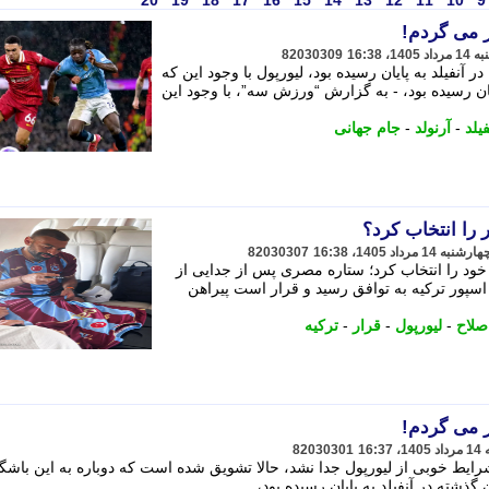
20
19
18
17
16
15
14
13
12
11
10
9
ر می گردم!
82030309
ر آنفیلد به پایان رسیده بود، لیورپول با وجود این که
ایان رسیده بود، - به گزارش “ورزش سه”، با وجود این
فیلد
-
آرنولد
-
جام جهانی
 را انتخاب کرد؟
82030307
ود را انتخاب کرد؛ ستاره مصری پس از جدایی از
ن اسپور ترکیه به توافق رسید و قرار است پیراهن
صلاح
-
لیورپول
-
قرار
-
ترکیه
ر می گردم!
82030301
 شرایط خوبی از لیورپول جدا نشد، حالا تشویق شده است که دوباره به این باشگا
 گذشته در آنفیلد به پایان رسیده بود،