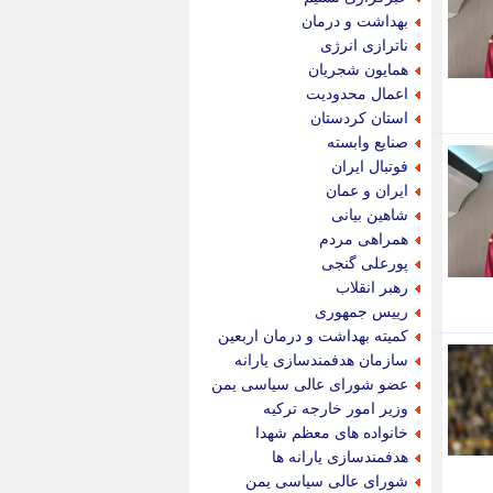
پیام نفت
بهداشت و درمان
تابناک
ناترازی انرژی
تازه نیوز
همایون شجریان
تبیان
اعمال محدودیت
تجارت نیوز
استان کردستان
تحریریه
صنایع وابسته
ترابر نیوز
فوتبال ایران
ترفندباز
ایران و عمان
تریبون اقتصاد
شاهین بیانی
تسنیم نیوز
همراهی مردم
تک ناک
پورعلی گنجی
تکراتو
رهبر انقلاب
توریسم آنلاین
رییس جمهوری
تولید نیوز
کمیته بهداشت و درمان اربعین
تیتر فوری
سازمان هدفمندسازی یارانه
تیکنا
عضو شورای عالی سیاسی یمن
جاب ویژن
وزیر امور خارجه ترکیه
جار نیوز
خانواده های معظم شهدا
جالبتر
هدفمندسازی یارانه ها
جام جم
شورای عالی سیاسی یمن