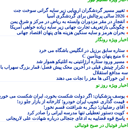
غییر مسیر گردشگران اروپایی زیر سایه گرانی سوخت جت
2 سالی پرچالش برای گردشگری آسیا
نفجار در مقر مزدوران وابسته به ریاض در مرکز و شرق یمن
گونگی بازتعریف تجارت جهانی زیر سایه زیاده خواهی آمریکا
حران هرمز و سایه سنگین هزینه های پنهان اقتصاد جهانی
بار ویژه
رونگار
تاره سابق برزیل در انگلیس باشگاه می خرد
 پنهان ویتامین C
سیر ورود ستاره آرژانتینی به اتلتیکو هموار شد
کرار چینش قبلی در آخرین محک پیش فصل/ قمار بزرگ سهراب با
 مدافع استقلال
ین خوراکی ها مغز را نجات می دهند
بار ویژه
روز نو
وسف پزشکیان: اگر دولت شکست بخورد، ایران شکست می خورد
یمت گذاری عجیب ایران خودرو؛ کارخانه از بازار جلو زد!
قای رضاییان؛ دیگر به شرافتت قسم نخور!
ویت دستور تعطیلی تنها مدرسه ایرانی را صادر کرد
اسخ قوه قضاییه به ادعای جنجالی درباره شهادت علی لاریجانی
بار فوتبال در صبح فوتبالی