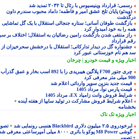
سمی؛ قرارداد وینیسیوس با رئال تا ۲۰۳۲ تمدید شد
ویدئو) پایان تلخ عشق امیر و فاطمه؛ داماد محبوب سندرم داون
گذشت
ازگشت طوفان آسانی؛ ستاره جنجالی استقلال با یک گل تماشایی
ه را به خود امیدوار کرد
از منتفی شدن بازگشت رامین رضائیان به استقلال؛ اختلاف بر سر
م قرارداد
شنواره گل در دیدار تدارکاتی؛ استقلال با درخشش سحرخیزان از
 هم نام خوزستانی عبور کرد
بار ویژه
و قیمت خودرو | چرخان
چری جتور F700 پلاگین هیبریدی را با 892 اسب بخار و عمق گذرآب
 معرفی کرد
یمت جدید بنزین سوپر وارداتی اعلام شد
یمت پارس نوآ، مرداد 1405
رایط فروش وانت زامیاد EX، مرداد 1405
علام شرایط فروش مشارکت در تولید سایپا از هفته آینده +
شنامه
بار ویژه
تک ناک
رخودروی ۲.۵ میلیون دلاری Blackbird هنسی رونمایی شد + تصویر
گوشی M8 Power پوکو با باتری ۸۰۰۰ میلی آمپرساعتی معرفی شد
تصویر