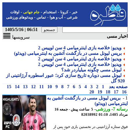
-
-
-
-
خبر
کرونا
استخدام
جام جهانی
اوقات
-
-
-
شرعی
آب و هوا
تماس
ویدئوهای ورزشی
06:51 | 1405/5/16
بار مسی
سرویسها
ویدیو| خلاصه بازی اینترمیامی 4 سن لوییس 2
بریس لیونل مسی در بازگشت آتشین به اینترمیامی (ویدئو)
ویدیو| خلاصه بازی اینترمیامی 4 سن لوییس 2
ویدیو| خلاصه بازی اینترمیامی 4 سن لوییس 2
لیونل مسی چگونه میلیاردر شد؟
لیونل مسی دوباره تاریخ سازی کرد؛ عبور اسطوره آرژانتینی از
9 گل
حه بعد
1
2
3
4
5
6
7
8
9
10
11
12
13
14
15
20
19
18
17
بریس لیونل مسی در بازگشت آتشین به
ترمیامی (ویدئو)
نه 7
-
ورزشی
-
5 ساعت پیش - جمعه 16
1، 01:10
82038992
 ستاره آرژانتینی در نخستین بازی خود پس از