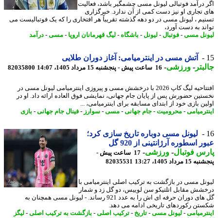
 درآمد فوتبالی لیونل مسی چشمگیر باشد، فعالیت
 تجاری او نیز دست کمی از آن ندارد. خبرگزاری
یم ، لیونل مسی در دو دهه گذشته تقریباً هر افتخاری را که یک فوتبالیست می
ند به دست آورد،
نل مسی
-
فوتبال
-
لیونل
-
باشگاه
-
لیگ قهرمانان اروپا
-
مسی
-
درآمد
آتش مسی در اینترمیامی: آغاز دوران طلایی
بتر
-
ورزشی
-
16 ساعت پیش - پنجشنبه 15 مرداد 1405، 14:07
82035800
افتتاحیه لیگ کاپ 2026 با درخشش مسی و پیروزی اینترمیامی لیونل مسی در
تین حضورش پس از پایان جام جهانی، نمایشی فوق العاده ارائه داد. او در
ن بازی خود از ابتدای مسابقه برای اینترمیامی، ...
ترمیامی
-
محرومیت
-
جام جهانی
-
مسی
-
سوارز
-
فینال جام جهانی
-
بازی
لیونل مسی دوباره تاریخ سازی کرد؛
ر اسطوره آرژانتینی از 920 گل
س فوتبال
-
ورزشی
-
17 ساعت پیش -
 مرداد 1405، 13:27
82035531
نل مسی در بازگشت به ترکیب اصلی اینترمیامی با
شش مقابل اتلتیکو سن لوییس، دو گل زد و شمار
گل های دوران حرفه ای اش را به عدد 921 رساند. - لیونل مسی همچنان به
تن رکوردهای تاریخی ادامه می دهد.
ترمیامی
-
لیونل مسی
-
تاریخ
-
ترکیب اصلی
-
بازگشت به ترکیب اصلی
-
لیگز