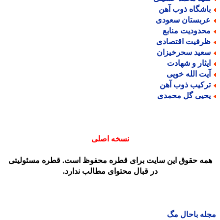
اشگاه ذوب آهن
ربستان سعودی
حدودیت منابع
رفیت اقتصادی
عید سحرخیزان
یثار و شهادت
یت الله خویی
رکیب ذوب آهن
حیی گل محمدی
نسخه اصلی
مه حقوق این سایت برای قطره محفوظ است. قطره مسئولیتی
در قبال محتوای مطالب ندارد.
ه باحال مگ