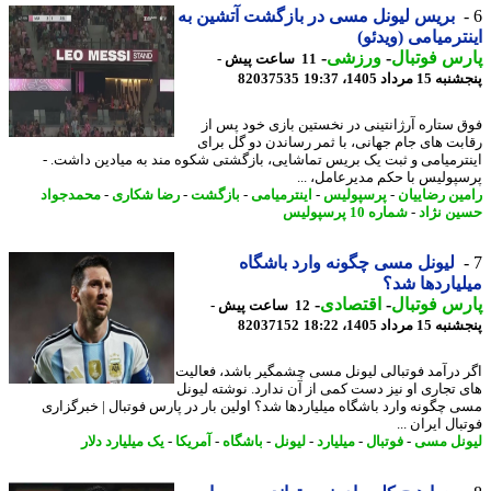
بریس لیونل مسی در بازگشت آتشین به
ترمیامی (ویدئو)
س فوتبال
-
ورزشی
-
11 ساعت پیش -
 مرداد 1405، 19:37
82037535
 ستاره آرژانتینی در نخستین بازی خود پس از
بت های جام جهانی، با ثمر رساندن دو گل برای
ترمیامی و ثبت یک بریس تماشایی، بازگشتی شکوه مند به میادین داشت. -
پولیس با حکم مدیرعامل، ...
ین رضاییان
-
پرسپولیس
-
اینترمیامی
-
بازگشت
-
رضا شکاری
-
محمدجواد
ن نژاد
-
شماره 10 پرسپولیس
لیونل مسی چگونه وارد باشگاه
یاردها شد؟
س فوتبال
-
اقتصادی
-
12 ساعت پیش -
 مرداد 1405، 18:22
82037152
 درآمد فوتبالی لیونل مسی چشمگیر باشد، فعالیت
 تجاری او نیز دست کمی از آن ندارد. نوشته لیونل
 چگونه وارد باشگاه میلیاردها شد؟ اولین بار در پارس فوتبال | خبرگزاری
ال ایران ...
نل مسی
-
فوتبال
-
میلیارد
-
لیونل
-
باشگاه
-
آمریکا
-
یک میلیارد دلار