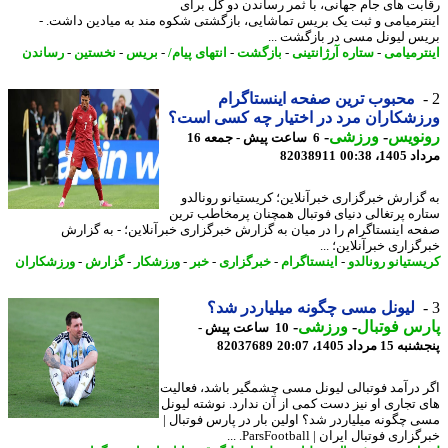
بت های جام جهانی، با ثمر رساندن دو گل برای
ترمیامی و ثبت یک بریس تماشایی، بازگشتی شکوه مند به میادین داشت. -
س لیونل مسی در بازگشت ...
ترمیامی
-
ستاره آرژانتینی
-
بازگشت
-
انتهای پیام/
-
بریس
-
نخستین
-
رساندن
محبوب ترین صفحه اینستاگرام
شکاران مرد در اختیار چه کسی است؟
نویس
-
ورزشی
-
6 ساعت پیش - جمعه 16
1، 00:38
82038911
گزارش خبرگزاری خبرآنلاین؛ کریستیانو رونالدو
ره پرتغالی دنیای فوتبال همچنان پرمخاطب ترین
ه اینستاگرام را در میان به گزارش خبرگزاری خبرآنلاین؛ - به گزارش
زاری خبرآنلاین؛ ...
ستیانو رونالدو
-
اینستاگرام
-
خبرگزاری
-
خبر
-
ورزشکار
-
گزارش
-
ورزشکاران
لیونل مسی چگونه میلیاردر شد؟
س فوتبال
-
ورزشی
-
10 ساعت پیش -
 مرداد 1405، 20:07
82037689
 درآمد فوتبالی لیونل مسی چشمگیر باشد، فعالیت
 تجاری او نیز دست کمی از آن ندارد. نوشته لیونل
 چگونه میلیاردر شد؟ اولین بار در پارس فوتبال |
ری فوتبال ایران | ParsFootball. ...