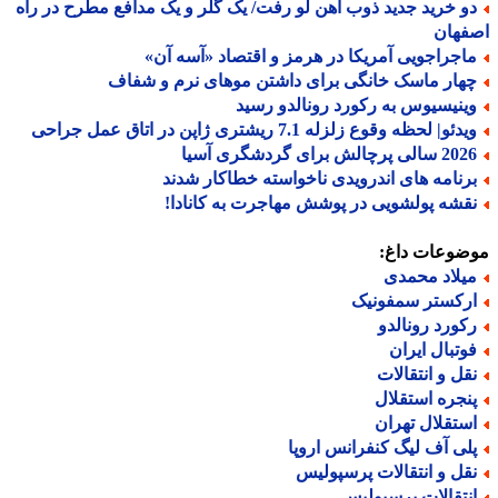
و خرید جدید ذوب آهن لو رفت/ یک گلر و یک مدافع مطرح در راه
فهان
اجراجویی آمریکا در هرمز و اقتصاد «آسه آن»
هار ماسک خانگی برای داشتن موهای نرم و شفاف
ینیسیوس به رکورد رونالدو رسید
دئو| لحظه وقوع زلزله 7.1 ریشتری ژاپن در اتاق عمل جراحی
الی پرچالش برای گردشگری آسیا
رنامه های اندرویدی ناخواسته خطاکار شدند
قشه پولشویی در پوشش مهاجرت به کانادا!
ضوعات داغ:
یلاد محمدی
رکستر سمفونیک
کورد رونالدو
وتبال ایران
قل و انتقالات
نجره استقلال
ستقلال تهران
لی آف لیگ کنفرانس اروپا
قل و انتقالات پرسپولیس
نتقالات پرسپولیس