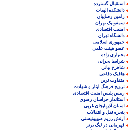
ستقبال گسترده
انشکده الهیات
امین رضاییان
مفونیک تهران
منیت اقتصادی
انشگاه تهران
مهوری اسلامی
ضو هیئت علمی
ختیاری زاده
رایط بحرانی
اهرخ بیانی
افبک دفاعی
تفاوت ترین
رویج فرهنگ ایثار و شهادت
ییس پلیس امنیت اقتصادی
ستاندار خراسان رضوی
ستان آذربایجان غربی
نجره نقل و انتقالات
رتش رژیم صهیونیستی
هرمانی در لیگ برتر