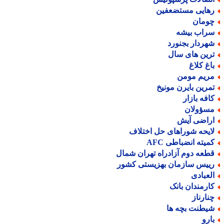
هایی مستضعفین
ومان
راب بیشه
هردار بجنورد
رین های سال
اغ کلاغ
ریم مومن
مرین بایرن مونیخ
افه بازار
سؤولان
راضی آیش
ایحه شوراهای حل اختلاف
میته انضباطی AFC
طعه دوم آزادراه تهران شمال
ییس سازمان بهزیستی کشور
لعبادی
ارمندان بانک
نارناز
یطنت بچه ها
ارو