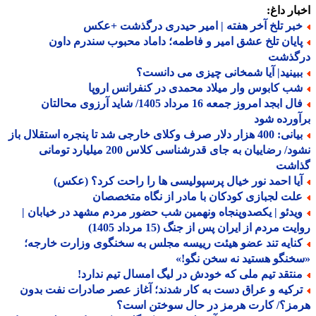
ار داغ:
بر تلخ آخر هفته | امیر حیدری درگذشت +عکس
ایان تلخ عشق امیر و فاطمه؛ داماد محبوب سندرم داون
گذشت
بینید| آیا شمخانی چیزی می دانست؟
ب کابوس وار میلاد محمدی در کنفرانس اروپا
فال ابجد امروز جمعه 16 مرداد 1405/ شاید آرزوی محالتان
ورده شود
بیانی: 400 هزار دلار صرف وکلای خارجی شد تا پنجره استقلال باز
نشود/ رضاییان به جای قدرشناسی کلاس 200 میلیارد تومانی
اشت
یا احمد نور خیال پرسپولیسی ها را راحت کرد؟ (عکس)
لت لجبازی کودکان با مادر از نگاه متخصصان
یدئو | یکصدوپنجاه ونهمین شب حضور مردم مشهد در خیابان |
ت مردم از ایران پس از جنگ (15 مرداد 1405)
نایه تند عضو هیئت رییسه مجلس به سخنگوی وزارت خارجه؛
نگو هستید نه سخن نگو!»
نتقد تیم ملی که خودش در لیگ امسال تیم ندارد!
رکیه و عراق دست به کار شدند؛ آغاز عصر صادرات نفت بدون
مز؟/ کارت هرمز در حال سوختن است؟