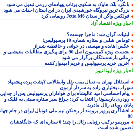
الگرد بلک هاوک به سکوی پرتاب پهپادهای رزمی تبدیل می شود
زرگ ترین نیروگاه خورشیدی ایران در این استان احداث می شود
ولکس واگن از سدان Jetta M6 رونمایی کرد
بار ویژه
اقتصاد آزاد
بنیات گران شد؛ ماجرا چیست؟
وماس شلبی و ستاره شماره 10 پرسپولیس!
کس| هایده و مهستی در جوانی و حافظیه شیراز
نشست ویژه کمیسیون اصل 90 برای پیگیری مطالبات معیشتی و
مانی بازنشستگان برگزار می شود
خرین خرید پرسپولیس و فریم امیدوارکننده
بار ویژه
ایونا نیوز
ستقلال تهران به دنبال بمب نقل وانتقالاتی ؟پشت پرده پیشنهاد
راب بختیاری زاده به سردار آزمون
یام احساسی امید عالیشاه برای هواداران پرسپولیس پس از جدایی
ودری بارسلونا را انتخاب کرد؛ چراغ سبز ستاره سیتی به فلیک و
یان رویای رئال مادرید
فشاگری پرویز برومند از رختکن تیم ملی فوتبال ایران در جام جهانی
مورینیو ترکیب رؤیایی رئال را چید؛ 6 ستاره ای که جایگاهشان
مین شده است