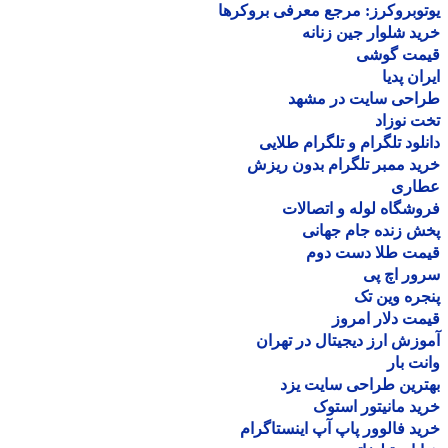
وبروکرز: مرجع معرفی بروکرها
د شلوار جین زنانه
مت گوشی
ان پدیا
احی سایت در مشهد
 نوزاد
لود تلگرام و تلگرام طلایی
د ممبر تلگرام بدون ریزش
اری
شگاه لوله و اتصالات
 زنده جام جهانی
مت طلا دست دوم
ر اچ پی
ره وین تک
ت دلار امروز
زش ارز دیجیتال در تهران
ت بار
رین طراحی سایت یزد
د مانیتور استوک
د فالوور پاپ آپ اینستاگرام