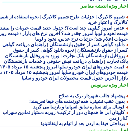
بار ویژه
اندیشه معاصر
میم کالابرگ | جزئیات طرح شمیم کالابرگ | نحوه استفاده از شمیم
لابرگ و اعتبار خرید
دس امروز کیلویی چند است؟؛ جدول جدید قیمت حبوبات را ببینید /
مت نخود و لوبیا امروز چقدر شد؟ آخرین نرخ های بازار / قیمت روز
وبات اعلام شد؛ جزئیات نرخ عدس، نخود و لوبیا
انلود گواهی کسر از حقوق بازنشستگان | راهنمای دریافت گواهی
ر از حقوق بازنشستگان | نحوه دانلود گواهی کسر از حقوق
روفایل بازنشستگان بانک تجارت | ورود به پروفایل بازنشستگان
نک تجارت | راهنمای دریافت فیش حقوقی و خدمات بازنشستگان
قیمت خودروهای ایران خودرو سایپا امروز پنجشنبه ۱۵ مرداد ۱۴۰۵ |
قیمت خودروهای ایران خودرو سایپا امروز پنجشنبه ۱۵ مرداد ۱۴۰۵ در
زار | آخرین جدول قیمت محصولات ایران خودرو و سایپا
بار ویژه
سرنویس
یشنهاد جالب شهردار ترک به صلاح
دون عقب نشینی: همه تورنمنت های فیفا تحریمند!
وتبال برای ستاره سابق اسپانیا و بارسا می گرید
اپیتان آبی ها همچنان دور از ترکیب/ روزبه دستیار نمادین سهراب
ار زمین
رداختی فیفا به اردن بعد از اتهام به اینفانتینو!
بار ویژه
تسنیم نیوز