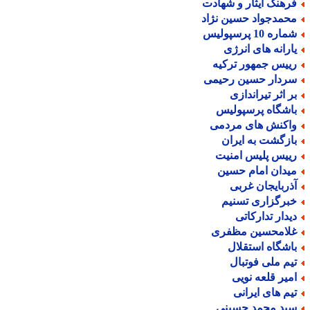
رهنگ ایثار و شهادت
حمدجواد حسین نژاد
اره 10 پرسپولیس
ارانه های انرژی
ییس جمهور ترکیه
ردار حسین رحیمی
ر اثر تیراندازی
اشگاه پرسپولیس
اکنش های مردمی
ازگشت به ایران
ییس پلیس امنیت
یدان امام حسین
ذربایجان غربی
برگزاری تسنیم
یدار تدارکاتی
لامحسین مظفری
اشگاه استقلال
یم ملی فوتبال
میر قلعه نویی
یم های ایرانی
ید محمد حسینی