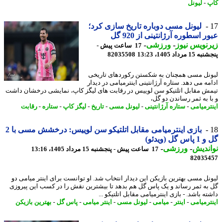
-
لیونل
لیونل مسی دوباره تاریخ سازی کرد؛
ر اسطوره آرژانتینی از 920 گل
نویس نیوز
-
ورزشی
-
17 ساعت پیش -
 مرداد 1405، 13:23
82035508
نل مسی همچنان به شکستن رکوردهای تاریخی
مه می دهد. ستاره آرژانتینی اینترمیامی در دیدار
ش مقابل اتلتیکو سن لوییس در رقابت های لیگز کاپ، نمایشی درخشان داشت
ا به ثمر رساندن دو گل،
ترمیامی
-
ستاره آرژانتینی
-
لیونل مسی
-
تاریخ
-
لیگز کاپ
-
ستاره
-
رقابت
بازی اینترمیامی مقابل اتلتیکو سن لوییس: درخشش مسی با 2
 گل (ویدئو)
ندیش
-
ورزشی
-
17 ساعت پیش - پنجشنبه 15 مرداد 1405، 13:16
82035
نل مسی بهترین بازیکن این دیدار انتخاب شد. او توانست برای اینتر میامی دو
به ثمر رساند و یک پاس گل هم بدهد تا بیشترین نقش را در کسب این پیروزی
ه باشد. - بازی اینترمیامی مقابل اتلتیکو ...
ترمیامی
-
اینتر
-
میامی
-
لیونل مسی
-
اینتر میامی
-
پاس گل
-
بهترین بازیکن