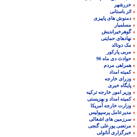
زرشهر
ثر باستانی
منوش های پاییزی
سلمیار
وهرخیراندیش
هادهای حمایتی
ک دونالد
ربی پارکور
وادث دی ماه 96
مراهی مردم
میته امداد
زرای خارجه
ایگاه خبری
زیر امور خارجه ترکیه
میته امداد و بهزیستی
زارت خارجه آمریکا
دیرعامل پرسپولیس
رزمین های اشغالی
رتضی پورعلی گنجی
برگزاری آناتولی