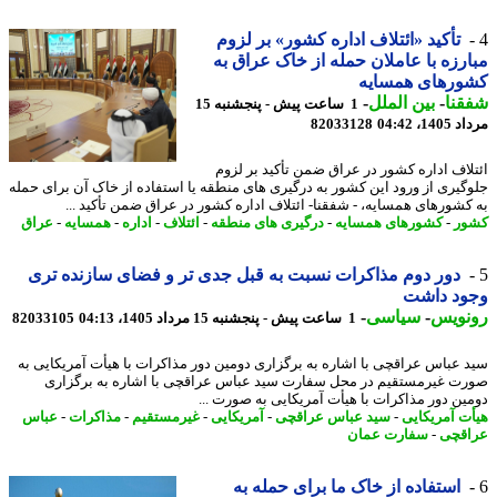
تأکید «ائتلاف اداره کشور» بر لزوم
رزه با عاملان حمله از خاک عراق به
ورهای همسایه
نا
-
بین الملل
-
1 ساعت پیش - پنجشنبه 15
1، 04:42
82033128
لاف اداره کشور در عراق ضمن تأکید بر لزوم
گیری از ورود این کشور به درگیری های منطقه یا استفاده از خاک آن برای حمله
کشورهای همسایه، - شفقنا- ائتلاف اداره کشور در عراق ضمن تأکید ...
ر
-
کشورهای همسایه
-
درگیری های منطقه
-
ائتلاف
-
اداره
-
همسایه
-
عراق
دور دوم مذاکرات نسبت به قبل جدی تر و فضای سازنده تری
ود داشت
نویس
-
سیاسی
-
1 ساعت پیش - پنجشنبه 15 مرداد 1405، 04:13
82033105
 عباس عراقچی با اشاره به برگزاری دومین دور مذاکرات با هیأت آمریکایی به
ت غیرمستقیم در محل سفارت سید عباس عراقچی با اشاره به برگزاری
ین دور مذاکرات با هیأت آمریکایی به صورت ...
ت آمریکایی
-
سید عباس عراقچی
-
آمریکایی
-
غیرمستقیم
-
مذاکرات
-
عباس
قچی
-
سفارت عمان
استفاده از خاک ما برای حمله به