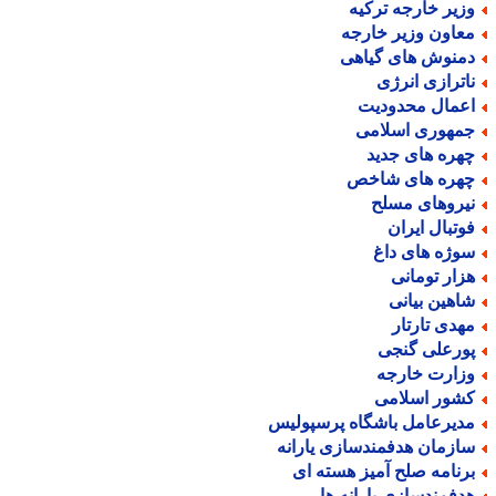
زیر خارجه ترکیه
عاون وزیر خارجه
منوش های گیاهی
اترازی انرژی
عمال محدودیت
مهوری اسلامی
هره های جدید
هره های شاخص
یروهای مسلح
وتبال ایران
وژه های داغ
زار تومانی
اهین بیانی
هدی تارتار
ورعلی گنجی
زارت خارجه
شور اسلامی
دیرعامل باشگاه پرسپولیس
ازمان هدفمندسازی یارانه
رنامه صلح آمیز هسته ای
دفمندسازی یارانه ها