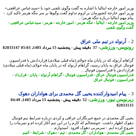
ر امور خارجه ایتالیا با اشاره به گفت وگوی تلفنی خود با «سیدعباس عراقچی»
ر امور خارجه کشورمان بر لزوم تداوم گفت وگوها بر سر تنگه هرمز تاکید کرد. -
 مهم ایتالیا درباره تنگه هرمز؛ ...
ر امور خارجه
-
ایتالیا
-
تنگه هرمز
-
امور خارجه
-
هرمز
-
سیدعباس عراقچی
-
 وگوی تلفنی
آرنولد در تیم ملی عراق
نویس
-
ورزشی
-
37 دقیقه پیش - پنجشنبه 15 مرداد 1405، 05:03
82033147
هام آرنولد که در پایان ماه جولای (ماه قبلی میلادی) قراردادش با فدراسیون
بال عراق به پایان رسید، گراهام آرنولد که در پایان ماه جولای (ماه قبلی میلادی)
ردادش با فدراسیون فوتبال ...
اسیون فوتبال عراق
-
فدراسیون فوتبال
-
گراهام آرنولد
-
پایان
-
قرارداد
-
اسیون
-
فوتبال عراق
پیام امیدوارکننده یحیی گل محمدی برای هواداران دهوک
نویس نیوز
-
ورزشی
-
52 دقیقه پیش - پنجشنبه 15 مرداد 1405، 04:49
82033
ی گل محمدی در جمع خبرنگاران عراقی و کردی درباره شرایط تیم فوتبال
ک اظهار داشت: خوشحالم که کارم را در این تیم آغاز کرده ام و تمرینات را
ع کرده ایم. - سرمربی دهوک افزود: امیدوارم ...
ی گل محمدی
-
هواداران
-
گل محمدی
-
تیم
-
دهوک
-
شرایط
-
کنیم