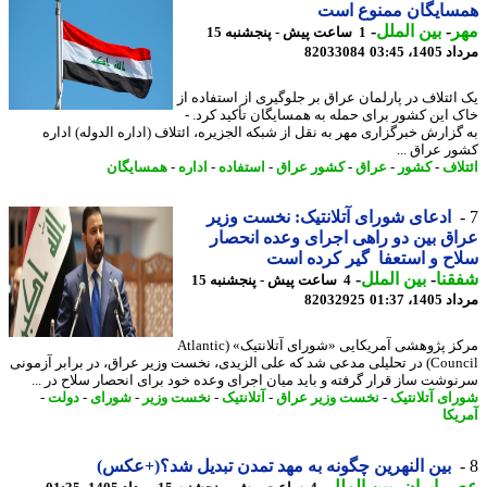
سایگان ممنوع است
ر
-
بین الملل
-
1 ساعت پیش - پنجشنبه 15
1، 03:45
82033084
ائتلاف در پارلمان عراق بر جلوگیری از استفاده از
 این کشور برای حمله به همسایگان تأکید کرد. -
گزارش خبرگزاری مهر به نقل از شبکه الجزیره، ائتلاف (اداره الدوله) اداره
ر عراق ...
لاف
-
کشور
-
عراق
-
کشور عراق
-
استفاده
-
اداره
-
همسایگان
ادعای شورای آتلانتیک: نخست وزیر
ق بین دو راهی اجرای وعده انحصار
ح و استعفا گیر کرده است
نا
-
بین الملل
-
4 ساعت پیش - پنجشنبه 15
1، 01:37
82032925
مرکز پژوهشی آمریکایی «شورای آتلانتیک» (Atlantic
Council) در تحلیلی مدعی شد که علی الزیدی، نخست وزیر عراق، در برابر آزمونی
وشت ساز قرار گرفته و باید میان اجرای وعده خود برای انحصار سلاح در ...
ای آتلانتیک
-
نخست وزیر عراق
-
آتلانتیک
-
نخست وزیر
-
شورای
-
دولت
-
یکا
بین النهرین چگونه به مهد تمدن تبدیل شد؟(+عکس)
 ایران
-
بین الملل
-