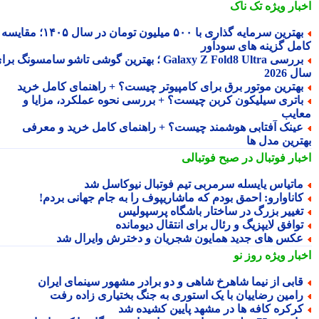
بار ویژه
تک ناک
بهترین سرمایه گذاری با ۵۰۰ میلیون تومان در سال ۱۴۰۵؛ مقایسه
مل گزینه های سودآور
بررسی Galaxy Z Fold8 Ultra ؛ بهترین گوشی تاشو سامسونگ برای
2026
هترین موتور برق برای کامپیوتر چیست؟ + راهنمای کامل خرید
اتری سیلیکون کربن چیست؟ + بررسی نحوه عملکرد، مزایا و
ایب
ینک آفتابی هوشمند چیست؟ + راهنمای کامل خرید و معرفی
ترین مدل ها
بار فوتبال در صبح فوتبالی
اتیاس یایسله سرمربی تیم فوتبال نیوکاسل شد
اناوارو: احمق بودم که ماشاریپوف را به جام جهانی بردم!
غییر بزرگ در ساختار باشگاه پرسپولیس
وافق لایپزیگ و رئال برای انتقال دیومانده
کس های جدید همایون شجریان و دخترش وایرال شد
بار ویژه
روز نو
ابی از نیما شاهرخ شاهی و دو برادر مشهور سینمای ایران
امین رضاییان با یک استوری به جنگ بختیاری زاده رفت
رکره کافه ها در مشهد پایین کشیده شد