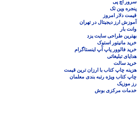
ر اچ پی
ره وین تک
ت دلار امروز
زش ارز دیجیتال در تهران
ت بار
رین طراحی سایت یزد
د مانیتور استوک
د فالوور پاپ آپ اینستاگرام
یای تبلیغاتی
ید سالت
نه چاپ کتاب با ارزان ترین قیمت
 کتاب ویژه رتبه بندی معلمان
موزیک
مات مرکزی بوش