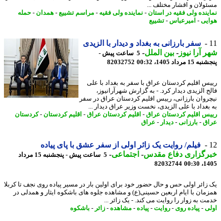
ولان و اقشار مختلف ...
ینده ولی فقیه در استان
-
نماینده ولی فقیه
-
مراسم تشییع
-
همدان
-
حمله
یی
-
امیرعباس
-
تشییع
سفر بارزانی به بغداد و دیدار با الزیدی
 آرا نیوز
-
بین الملل
-
5 ساعت پیش -
 مرداد 1405، 00:32
82032752
س اقلیم کردستان عراق با سفر به بغداد با علی
ح الزیدی دیدار کرد. - به گزارش شهرآرانیوز،
روان بارزانی، رییس اقلیم کردستان عراق در سفر
بغداد با علی الزیدی، نخست وزیر عراق دیدار ...
س اقلیم کردستان عراق
-
اقلیم کردستان عراق
-
اقلیم کردستان
-
کردستان
ق
-
بارزانی
-
دیدار
-
عراق
فیلم/ روایت یک زائر اولی از سفر عشق با پای پیاده
رگزاری دفاع مقدس
-
اجتماعی
-
5 ساعت پیش - پنجشنبه 15 مرداد
82032744
1405
زائر اولی حس و حال حضور خود برای اولین بار در مسیر پیاده روی نجف تا کربلا
مان با ایام اربعین حسینی(ع) و مشاهده جلوه های باشکوه ایثار و همدلی در
 به زوار را روایت می کند. - یک زائر ...
ی
-
پیاده روی
-
روایت
-
پیاده
-
مشاهده
-
زائر
-
باشکوه