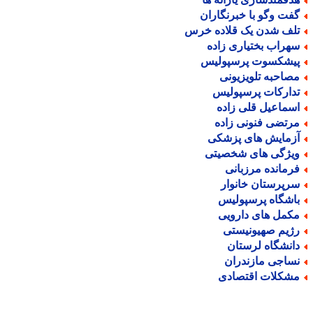
فت وگو با خبرنگاران
لف شدن یک قلاده خرس
هراب بختیاری زاده
یشکسوت پرسپولیس
صاحبه تلویزیونی
دارکات پرسپولیس
سماعیل قلی زاده
رتضی فنونی زاده
زمایش های پزشکی
یژگی های شخصیتی
رمانده مرزبانی
رپرستان خانوار
اشگاه پرسپولیس
کمل های دارویی
ژیم صهیونیستی
انشگاه لرستان
ساجی مازندران
شکلات اقتصادی