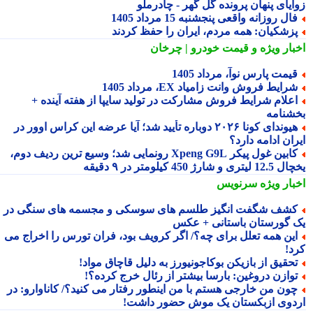
ایای پنهان پرونده گل گهر - چادرملو
ال روزانه واقعی پنجشنبه 15 مرداد 1405
زشکیان: همه مردم، ایران را حفظ کردند
بار ویژه
و قیمت خودرو | چرخان
یمت پارس نوآ، مرداد 1405
رایط فروش وانت زامیاد EX، مرداد 1405
علام شرایط فروش مشارکت در تولید سایپا از هفته آینده +
شنامه
هیوندای کونا ۲۰۲۶ دوباره تأیید شد؛ آیا عرضه این کراس اوور در
ان ادامه دارد؟
کابین غول پیکر Xpeng G9L رونمایی شد؛ وسیع ترین ردیف دوم،
ری و شارژ 450 کیلومتر در ۹ دقیقه
بار ویژه
سرنویس
شف شگفت انگیز طلسم های سوسکی و مجسمه های سنگی در
 گورستان باستانی + عکس
ین همه تعلل برای چه؟/ اگر کرویف بود، فران تورس را اخراج می
د!
حقیق از بازیکن بوکاجونیورز به دلیل قاچاق مواد!
وازن دروغین: بارسا بیشتر از رئال خرج کرده؟!
ون من خارجی هستم با من اینطور رفتار می کنید؟/ کاناوارو: در
دوی ازبکستان یک موش حضور داشت!