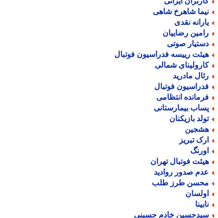
اربران ایرانی
یما شاهرخ شاهی
ارانه نقدی
امین رضاییان
ستیار صوتی
یئت رییسه فدراسیون فوتبال
ارولینای شمالی
ئال مادرید
دراسیون فوتبال
رمانده انتظامی
ساب بیمارستانی
ولد بازیکنان
شجین
رک تبریز
ورنگ
یئت فوتبال تهران
دم صدور روادید
حسن طرز طلب
ولسان
بینا
یدحسین خادم حسینی