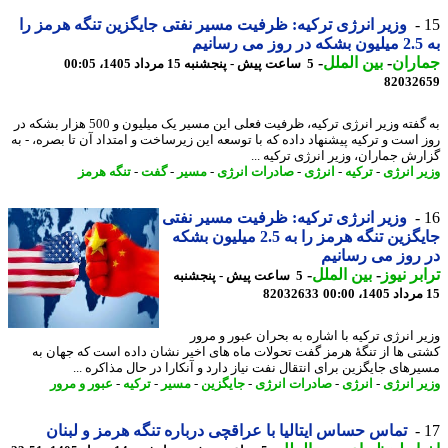
وزیر انرژی ترکیه: ظرفیت مسیر نفتی جایگزین تنگه هرمز را
یم
اران
-
بین الملل
-
5 ساعت پیش - پنجشنبه 15 مرداد 1405، 00:05
82032
به گفته وزیر انرژی ترکیه، ظرفیت فعلی این مسیر یک میلیون و 500 هزار بشکه در
 است و ترکیه پیشنهاد داده که با توسعه این زیرساخت و امتداد آن تا بصره، - به
رش جماران، وزیر انرژی ترکیه ...
ر انرژی
-
ترکیه
-
انرژی
-
صادرات انرژی
-
مسیر
-
گفت
-
تنگه هرمز
وزیر انرژی ترکیه: ظرفیت مسیر نفتی
جایگزین تنگه هرمز را به 2.5 میلیون بشکه
روز می رسانیم
بر نیوز
-
بین الملل
-
5 ساعت پیش - پنجشنبه
82032633
ر انرژی ترکیه با اشاره به بحران عبور و مرور
ی ها از تنگهٔ هرمز گفت تحولات ماه های اخیر نشان داده است که جهان به
رهای جایگزین برای انتقال نفت نیاز دارد و آنکارا در حال مذاکره ...
ر انرژی
-
انرژی
-
صادرات انرژی
-
جایگزین
-
مسیر
-
ترکیه
-
عبور و مرور
تماس حساس ایتالیا با عراقچی درباره تنگه هرمز و لبنان