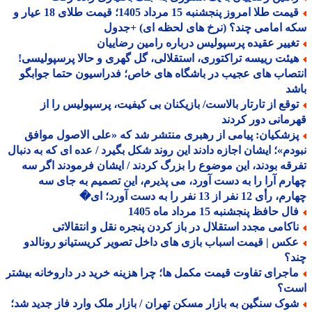
قیمت طلا امروز پنجشنبه 15 مرداد 1405؛ قیمت طلای 18 عیار و
 امامی چند؟ (نرخ های لحظه ای) +جدول
غییر عقیده پرسپولیس درباره رامین رضاییان
یئت رییسه تراکتوری، استقلالی، گل گهری و حالا پرسپولیسی!
صاب های عجیب در باشگاه های خاص؛ فدراسیون حتما جوابگو
د
وقع از تارتار بالاست/ بازیکنان بی کیفیت، پرسپولیس را از
مانی دور کردند
زشکیان: پیامی از رهبری منتشر شد که «علی الاصول موافق
دم»؛ ایشان اجازه دادند این روند شکل بگیرد / عده ای که به دنبال
قه بودند، این موضوع را بزرگ کردند / ایشان فرمودند اگر سه
رم آرا را به دست آورد، می پذیرم، این تصمیم به جای سه
 12 نفر از 13 نفر را به دست آورد؛ ای�
ل حافظ پنجشنبه 15 مرداد ماه 1405
اکامی مجدد استقلال در باز کردن پنجره نقل و انتقالاتی
کس | قیمت اسباب بازی های داخل تصویر کریستیانو رونالدو
د؟
اجرای تفاوت قیمت مکمل ها؛ چرا هزینه خرید در داروخانه بیشتر
ت؟
وک سنگین به بازار مسکن تهران / بازار ملک وارد فاز جدید شد؛