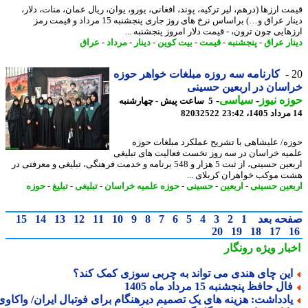
 ارزها (درهم، لیر ترکیه، پوند، افغانی، یورو، یوان، ریال عمان، منات، دلار،
دینار عراق و…) براساس نرخ های روز جاری پنجشنبه 15 مرداد و قیمت رمز
هایی چون ترون، - قیمت دلار امروز پنجشنبه ...
ار عراق
-
پنجشنبه
-
قیمت
-
بیت کوین
-
دینار
-
مرداد
-
عراق
کارنامه سه روزه مبلغات خواهر حوزه
سان در اربعین حسینی
ه نیوز
-
سیاسی
-
5 ساعت پیش - چهارشنبه
82032522
ه/ علیشاهی با تشریح عملکرد مبلغات حوزه
یه خراسان در سه روز نخست فعالیت های تبلیغی
اربعین حسینی، از ثبت 5 هزار و 548 برنامه و خدمت فرهنگی، تبلیغی و معرفتی در
 موکب خواهران کربلای ...
عین حسینی
-
اربعین
-
حسینی
-
حوزه علمیه خراسان
-
تبلیغی
-
تبلیغ
-
حوزه
حه بعد
1
2
3
4
5
6
7
8
9
10
11
12
13
14
15
20
19
18
17
بار ویژه
رونگار
ین چای هندی می تواند به چربی سوزی کمک کند؟
ال حافظ پنجشنبه 15 مرداد ماه 1405
ادداشت: هزینه های یک تصمیم دیرهنگام برای فوتبال ایران/ واکاوی