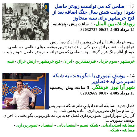
صلحی که می توانست زودتر حاصل
 | روایت شش سال جنگ اضافه بعد از
 خرمشهر برای تنبیه متجاوز
اد 24
-
بین الملل
-
5 ساعت پیش - پنجشنبه
82032737
سوم خرداد 1361 ایران خرمشهر را آزاد کرده، ارتش
ق را به عقب رانده و در یکی از قدرتمندترین موقعیت های نظامی و سیاسی
 از آغاز جنگ قرار گرفته بود. - صلحی که می توانست زودتر حاصل شود روایت
شهر
-
سوم خرداد
-
قدرتمندترین
-
ایران
-
فتح خرمشهر
-
ارتش عراق
-
تنبیه
یوسف تیموری با «بگو بخند» به شبکه
م می آید + تصاویر
 آرا نیوز
-
فرهنگی
-
5 ساعت پیش - پنجشنبه
82032669
 جدید مسابقه استعدادیابی طنز شبکه نسیم پس
اتمام مراحل تصویربرداری، آماده پخش شد. - به
رش شهرآرانیوز، تصویربرداری فصل جدید برنامه تلویزیونی بگو بخند ، با اجرای
ف تیموری، ...
بقه استعدادیابی
-
شبکه نسیم
-
استعدادیابی
-
استعداد
-
تصویربرداری
-
بقه
-
شبکه