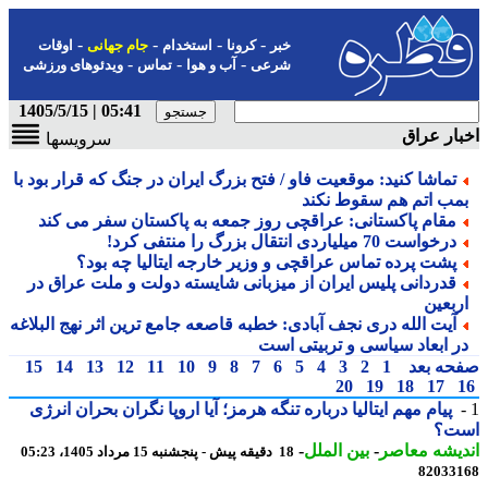
-
-
-
-
خبر
کرونا
استخدام
جام جهانی
اوقات
-
-
-
شرعی
آب و هوا
تماس
ویدئوهای ورزشی
05:41 | 1405/5/15
ار عراق
سرویسها
تماشا کنید: موقعیت فاو / فتح بزرگ ایران در جنگ که قرار بود با
مب اتم هم سقوط نکند
مقام پاکستانی: عراقچی روز جمعه به پاکستان سفر می کند
درخواست 70 میلیاردی انتقال بزرگ را منتفی کرد!
پشت پرده تماس عراقچی و وزیر خارجه ایتالیا چه بود؟
قدردانی پلیس ایران از میزبانی شایسته دولت و ملت عراق در
ربعین
آیت الله دری نجف آبادی: خطبه قاصعه جامع ترین اثر نهج البلاغه
ر ابعاد سیاسی و تربیتی است
حه بعد
1
2
3
4
5
6
7
8
9
10
11
12
13
14
15
20
19
18
17
پیام مهم ایتالیا درباره تنگه هرمز؛ آیا اروپا نگران بحران انرژی
ت؟
یشه معاصر
-
بین الملل
-
18 دقیقه پیش - پنجشنبه 15 مرداد 1405، 05:23
82033