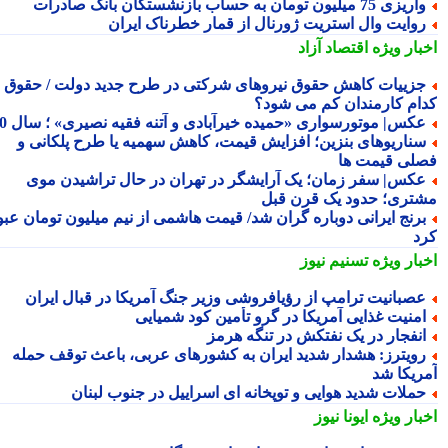
یزی 75 میلیون تومان به حساب بازنشستگان بانک صادرات
وایت وال استریت ژورنال از قمار خطرناک ایران
بار ویژه
اقتصاد آزاد
زییات کاهش حقوق نیروهای شرکتی در طرح جدید دولت / حقوق
ام کارمندان کم می شود؟
کس| موتورسواری «حمیده خیرآبادی و آتنه فقیه نصیری» ؛ سال 70
ناریوهای بنزین؛ افزایش قیمت، کاهش سهمیه یا طرح پلکانی و
لی قیمت ها
کس| سفر زمان؛ یک آرایشگر در تهران در حال تراشیدن موی
تری؛ حدود یک قرن قبل
رنج ایرانی دوباره گران شد/ قیمت هاشمی از نیم میلیون تومان عبور
د
بار ویژه
تسنیم نیوز
صبانیت ترامپ از رؤیافروشی وزیر جنگ آمریکا در قبال ایران
منیت غذایی آمریکا در گرو تأمین کود شمیایی
نفجار در یک نفتکش در تنگه هرمز
ویترز: هشدار شدید ایران به کشورهای عربی، باعث توقف حمله
ریکا شد
ملات شدید هوایی و توپخانه ای اسراییل در جنوب لبنان
بار ویژه
ایونا نیوز