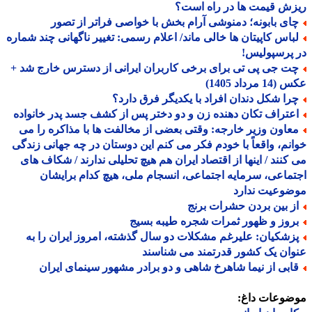
ش قیمت ها در راه است؟
ای بابونه؛ دمنوشی آرام بخش با خواصی فراتر از تصور
باس کاپیتان ها خالی ماند/ اعلام رسمی: تغییر ناگهانی چند شماره
پرسپولیس!
ت جی پی تی برای برخی کاربران ایرانی از دسترس خارج شد +
 مرداد 1405)
را شکل دندان افراد با یکدیگر فرق دارد؟
عتراف تکان دهنده زن و دو دختر پس از کشف جسد پدر خانواده
عاون وزیر خارجه: وقتی بعضی از مخالفت ها با مذاکره را می
نم، واقعاً با خودم فکر می کنم این دوستان در چه جهانی زندگی
کنند / اینها از اقتصاد ایران هم هیچ تحلیلی ندارند / شکاف های
ماعی، سرمایه اجتماعی، انسجام ملی، هیچ کدام برایشان
ضوعیت ندارد
ز بین بردن حشرات برنج
روز و ظهور ثمرات شجره طیبه بسیج
زشکیان: علیرغم مشکلات دو سال گذشته، امروز ایران را به
ان یک کشور قدرتمند می شناسند
ابی از نیما شاهرخ شاهی و دو برادر مشهور سینمای ایران
ضوعات داغ: