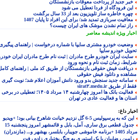
بر جدید از پرداخت معوقات بازنشستگان
ین فرودگاه از فردا تعطیل می شود
هره خاطره ساز تلویزیون بعد از 33 سال برگشت
عافیت سربازی تمدید شد/ برای این افراد تا پایان 1407
از تمام نشدن موشک های ایران چیست؟
بار ویژه
اندیشه معاصر
ضعیت خودرو مشتری سایپا با شماره درخواست | راهنمای پیگیری
ویل خودرو سایپا
ایت ایران خودرو طرح مادران | ثبت نام طرح مادران ایران خودرو،
ایط، زمان ثبت نام و نحوه ورود
ریافت فیش حقوقی بازنشستگان از طریق کد ملی | راهنمای کامل
اهده و دانلود فیش حقوقی
امانه جدید سنجش بدو ورود دانش آموزان اعلام شد؛ نوبت گیری
از طریق sirat۲.medu.ir
فعالیت بانک ها امروز چهارشنبه ۱۴ مرداد ۱۴۰۵؛ تعطیلی در برخی
تان ها و فعالیت عادی در تهران
ار داغ:
 که به پرسپولیس 5-6 گل نزدیم خیانت شاهرخ بیانی بود! +ویدیو
جدول قطعی برق ساری، آمل، بابل و قائمشهر امروز پنجشنبه 15
جویبار، بابلسر، بهشهر و... (مازندران)
امین رضاییان با یک استوری به جنگ بختیاری زاده رفت