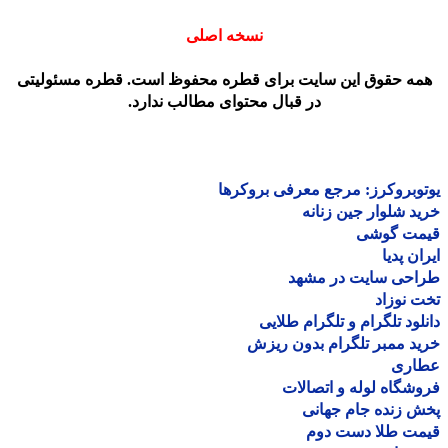
نسخه اصلی
مه حقوق این سایت برای قطره محفوظ است. قطره مسئولیتی
در قبال محتوای مطالب ندارد.
وبروکرز: مرجع معرفی بروکرها
د شلوار جین زنانه
مت گوشی
ان پدیا
احی سایت در مشهد
 نوزاد
لود تلگرام و تلگرام طلایی
د ممبر تلگرام بدون ریزش
اری
شگاه لوله و اتصالات
 زنده جام جهانی
مت طلا دست دوم