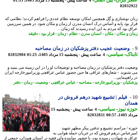
4 ساعت پیش - پنجشنبه 15 مرداد 1405، 01:35
82032
ن نوشتاری و گِل همچنین امکان توسعه نظام عددی را فراهم کردند؛ نظامی که
ر بود پایه و اساس درک انسان مدرن از زمان و مکان شود. در همین سرزمین
ق بود که مردم به این ایده رسیدند که زمان ...
ن و مکان
-
مکان
-
انسان مدرن
-
نظام
-
زمان
-
قرار بود
-
دقیقه
وضعیت عجیب دفتر پزشکیان در زمان مصاحبه
ناک
-
سیاسی
-
4 ساعت پیش - پنجشنبه 15 مرداد 1405، 01:25
82032904
یت دفتر پزشکیان در زمان مصاحبه و توضیحات او را در این زمینه می بینید و
شنوید. - شعارهای عراقی ها حین حضور عباس عراقچی وزیرامورخارجه ایران
اهپیمایی...
کیان
-
وزیرامورخارجه
-
مصاحبه
-
عباس عراقچی
-
وضعیت
-
زمان
-
دفتر
فیلم | تشییع شهید درهم فروش در
دان
ه نیوز
-
سیاسی
-
4 ساعت پیش - پنجشنبه 15
1، 00:57
82032831
ه / مراسم تشییع و تدفین پیکر مطهر شهید
رعباس درهم فروش که در جریان حمله هوایی به
ق به شهادت رسیده بود، با حضور نماینده ولی فقیه در استان همدان، جمعی از