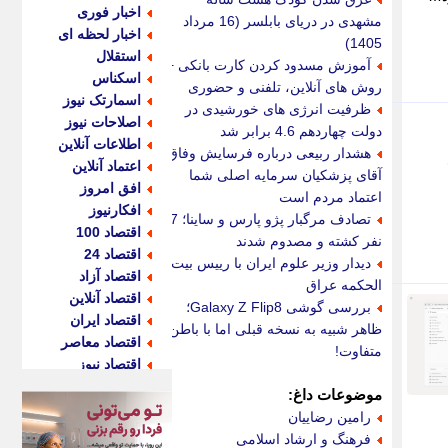
اخبار فوری
مشهدی در دریای بابلسر (16 مرداد
اخبار لحظه ای
1405)
استقلال
آموزش مسدود کردن کارت بانکی +
اسکناس
روش های آنلاین، تلفنی و حضوری
اسمارتک نیوز
ظرفیت انرژی های خورشیدی در
اصلاحات نیوز
دولت چهاردهم 4.6 برابر شد
اطلاعات آنلاین
هشدار ربیعی درباره فرسایش وفاق؛
اعتماد آنلاین
آقای پزشکیان سرمایه اصلی شما
افق امروز
اعتماد مردم است
افکارنیوز
تصادف مرگبار پژو پارس و ساینا؛ 7
اقتصاد 100
نفر کشته و مصدوم شدند
اقتصاد 24
دیدار وزیر علوم ایران با رییس بیت
اقتصاد آزاد
الحکمه عراق
اقتصاد آنلاین
بررسی گوشی Galaxy Z Flip8؛
اقتصاد ایران
ظاهر شبیه به نسخه قبلی اما با باطن
اقتصاد معاصر
متفاوت!
اقتصاد نیوز
اکو ایران
موضوعات داغ:
اکوفارس
رامین رضاییان
اکونگار
فرهنگ و ارشاد اسلامی