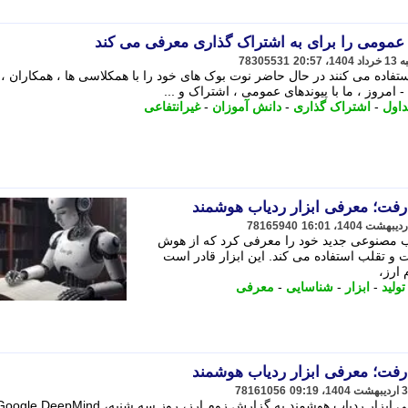
78305531
اری از افرادی که از NotebookLM استفاده می کنند در حال حاضر نوت بوک های خود را با همکلاسی ها ، همکاران
 امروز ، ما با پیوندهای عمومی ، اشتراک و ...
داول
-
اشتراک گذاری
-
دانش آموزان
-
غیرانتفاعی
فت؛ معرفی ابزار ردیاب هوشمند
78165940
نبه، Google DeepMind ردیاب مصنوعی جدید خود را معرفی کرد که از هوش
 تقلب استفاده می کند. این ابزار قادر است
 ارز،
تولید
-
ابزار
-
شناسایی
-
معرفی
فت؛ معرفی ابزار ردیاب هوشمند
78161056
گوگل به جنگ محتوای جعلی رفت؛ معرفی ابزار ردیاب هوشمند به گزارش زوم ارز، روز سه شنبه، le DeepMind