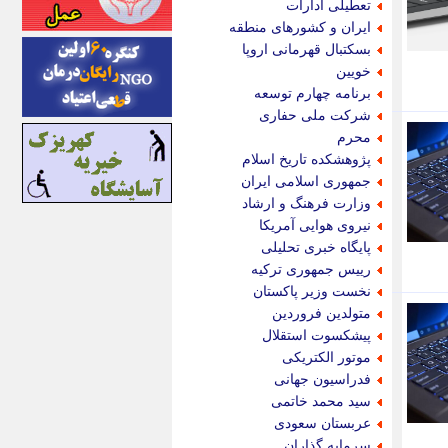
تعطیلی ادارات
اینتیتر
ایران و کشورهای منطقه
ایونا نیوز
بسکتبال قهرمانی اروپا
بازتاب آنلاین
خویین
باشگاه خبرنگاران
برنامه چهارم توسعه
باغستان نیوز
شرکت ملی حفاری
بامبوک
محرم
ببین و بخون
پژوهشکده تاریخ اسلام
بدینسان
جمهوری اسلامی ایران
بنکر
وزارت فرهنگ و ارشاد
بیت ران
نیروی هوایی آمریکا
پارس فوتبال
پایگاه خبری تحلیلی
پارسینه
رییس جمهوری ترکیه
پارسینه پلاس
نخست وزیر پاکستان
پاز آنلاین
متولدین فروردین
پاس گل
پیشکسوت استقلال
پانا
موتور الکتریکی
پرتو نیوز
فدراسیون جهانی
پرسون
سید محمد خاتمی
پنجره نیوز
عربستان سعودی
پویامگ
سرمایه گذاران