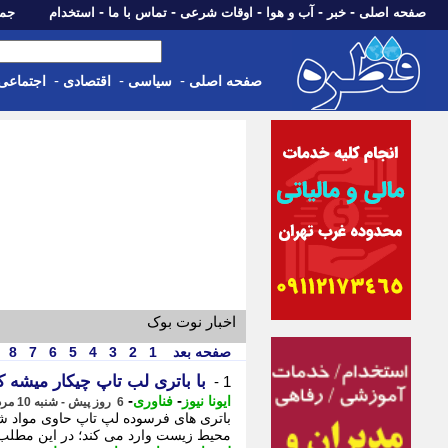
-
-
-
-
-
صفحه اصلی
خبر
آب و هوا
اوقات شرعی
تماس با ما
استخدام
جمعه، 16 مرداد 05
-
-
-
صفحه اصلی
سیاسی
اقتصادی
اجتماعی
اخبار نوت بوک
صفحه بعد
1
2
3
4
5
6
7
8
با باتری لب تاپ چیکار میشه ک
1 -
-
-
ایونا نیوز
فناوری
6 روز پیش - شنبه 10 مرداد 1405، 12:56
باتری های فرسوده لپ تاپ حاوی مواد شی
محیط زیست وارد می کند؛ در این مطلب 