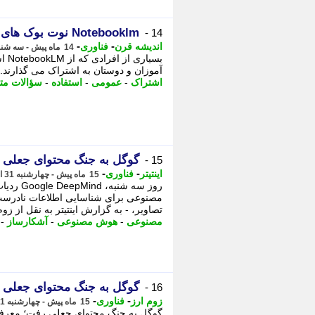
Notebooklm نوت بوک های عمومی را برای به اشتراک گذاری معرفی می کند
14 -
-
-
اندیشه قرن
فناوری
14 ماه پیش - سه شنبه 13 خرداد 1404، 20:57
بسی
آموزان و دوستان به اشتراک می گذارند. -
اشتراک
-
عمومی
-
استفاده
-
سؤالات مت
گوگل به جنگ محتوای جعلی ر
15 -
-
-
اینتیتر
فناوری
15 ماه پیش - چهارشنبه 31 اردیبهشت 1404، 16:01
روز سه ش
مصنوعی برای شناسایی اطلاعات نادرست و
تصاویر، - به گزارش اینتیتر به نقل از زوم
مصنوعی
-
هوش مصنوعی
-
آشکارساز
-
گوگل به جنگ محتوای جعلی ر
16 -
-
-
زوم ارز
فناوری
15 ماه پیش - چهارشنبه 31 اردیبهشت 1404، 09:19