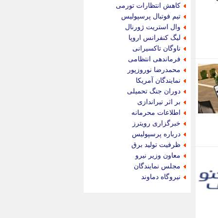
جام جم
کاهش انتظارات تورمی
جدید پرس
تیم فوتبال پرسپولیس
جماران
وال استریت ژورنال
جوان ایرانی
لیگ کنفرانس اروپا
جهان مانا
ناوگان تاکسیرانی
جهان نگر
فرماندهی انتظامی
جهان نیوز
محمدرضا نوروزپور
چطور
نمایندگان آمریکا
چمپیونات
دوران جنگ تحمیلی
چمدون
بر اثر تیراندازی
چه خبر
اطلاعات محرمانه
حادثه 24
خبرگزاری رویترز
حرف تو
درباره پرسپولیس
حوادث پلاس
ظرفیت تولید برق
حوزه نیوز
معاون وزیر نیرو
خبر آنلاین
مجلس نمایندگان
خبر جنوب
نیروگاه دماوند
خبر سیاسی
خبر گردون
خبر ورزشی
خبرجو