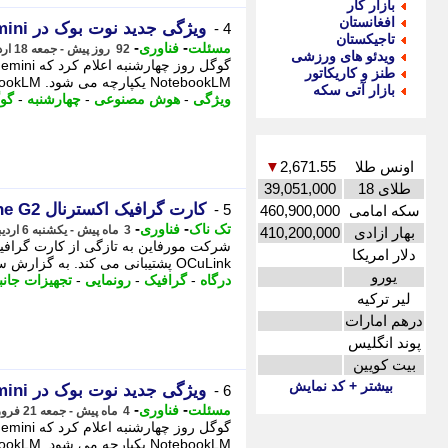
بازار کار
افغانستان
ویژگی جدید نوت بوک در Gemini با همگام سازی NotebookLM معرفی شد
4 -
تاجیکستان
-
-
مسئلت
فناوری
92 روز پیش - جمعه 18 اردیبهشت 1405، 02:32
ویدئو های ورزشی
طنز و کاریکاتور
NotebookLM یکپارچه می شود. NotebookLM به عنوان یکی از بهترین ابزارهای هوش مصنوعی گوگل شناخته می شود… -
بازار آتی سکه
ویژگی
-
هوش مصنوعی
-
چهارشنبه
-
گو
اونس طلا
2,671.55
▼
طلای 18
39,051,000
کارت گرافیک اکسترنال Morfine G2 با پشتیبانی از تاندربولت 5 و OCuLink معرفی شد
5 -
سکه امامی
460,900,000
-
-
تک ناک
فناوری
3 ماه پیش - یکشنبه 6 اردیبهشت 1405، 13:06
بهار ازادی
410,200,000
دلار امریکا
OCuLink پشتیبانی می کند. به گزارش سرویس سخت افزار تک ناک، - شرکت مورفاین به تازگی ...
یورو
درگاه
-
گرافیک
-
رونمایی
-
تجهیزات جانب
لیر ترکیه
درهم امارات
پوند انگلیس
بیت کویین
بیشتر + کد نمایش
ویژگی جدید نوت بوک در Gemini با همگام سازی NotebookLM معرفی شد
6 -
-
-
مسئلت
فناوری
4 ماه پیش - جمعه 21 فروردین 1405، 06:41
NotebookLM یکپارچه می شود. NotebookLM به عنوان یکی از بهترین ابزارهای هوش مصنوعی گوگل شناخته می شود… -