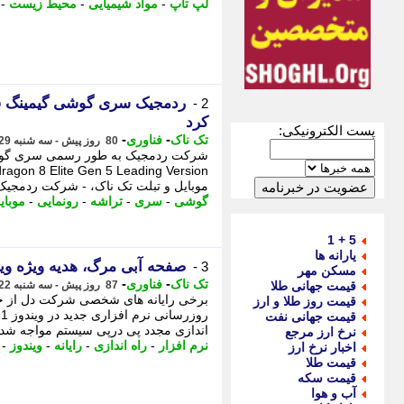
لپ تاپ
-
مواد شیمیایی
-
محیط زیست
-
2 -
کرد
پست الکترونیکی:
-
-
تک ناک
فناوری
80 روز پیش - سه شنبه 29 اردیبهشت 1405، 13:11
موبایل و تبلت تک ناک، - شرکت ردمجی
گوشی
-
سری
-
تراشه
-
رونمایی
-
موبای
5 + 1
یارانه ها
صفحه آبی مرگ، هدیه ویژه ویندوز 11 به رایانه
3 -
مسکن مهر
-
-
تک ناک
فناوری
قیمت جهانی طلا
87 روز پیش - سه شنبه 22 اردیبهشت 1405، 10:51
برخی رایانه های شخصی شرکت دل از جمل
قیمت روز طلا و ارز
قیمت جهانی نفت
اندازی مجدد پی درپی سیستم مواجه شدن
نرخ ارز مرجع
نرم افزار
-
راه اندازی
-
رایانه
-
ویندوز
-
اخبار نرخ ارز
قیمت طلا
قیمت سکه
آب و هوا