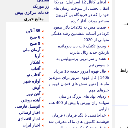
معلمان
ادعای کانال 12 اسراییل: آمریکا
رز موزیک
انتقال بخشی از سوخت رسان های
خدمات مرکزی بوش
خود را که در فرودگاه بن گوریون
منابع خبری
مستقر بودند، آغاز کرده
قیمت مس به 14201 دلار صعود
55 آنلاین
کرد؛ در آستانه ششمین رشد هفتگی
6 صبح
متوالی از 2020
9 صبح
ویدیو| تکنیک ناب یان دیومانده
آرمان ملی
بازیکن جدید رئال مادرید
آریا
هشدار سرمربی پرسپولیس به
آشکار
جاسوس تیم
آفتاب
رنال جدید Morfine G2 رونمایی کرده است که از درگاه تاندربولت 5 و رابط
فال قهوه امروز جمعه 16 مرداد
آفتاب نو
1405 | فال قهوه امروز برای متولدین
آوازه شهر
ماه ها | تعبیر نقش های فنجان قهوه و
آوش
خبرهای مهم
آهن نیوز
ردپای نهاد های بزرگ در میان
آینده روشن
سهامداران بورس با بیش از 400 همت
اتومبیل فارسی
دارایی
اخبار ارسالی
خداحافظی با لگد فرمان / فرمان
اخبار اقتصادی
هوشمند کامیون های ماک معرفی شد
اخبار ایران
غرق شدن کودک هشت ساله