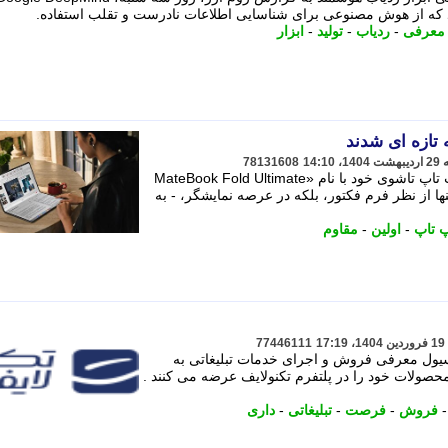
که از هوش مصنوعی برای شناسایی اطلاعات نادرست و تقلب استفاده.
معرفی
-
ردیاب
-
تولید
-
ابزار
 تازه ای شدند
78131608
در کنفرانسی ویژه، هواوی از نخستین لپ تاپ تاشوی خود با نام «MateBook Fold Ultimate
 تنها از نظر فرم فکتور، بلکه در عرصه نمایشگر، - به
 تاپ
-
اولین
-
مقاوم
77446111
ل معرفی فروش و اجرای خدمات تبلیغاتی به
صولات خود را در پلتفرم تکنولایف عرضه می کنند .
فروش
-
فرصت
-
تبلیغاتی
-
داری