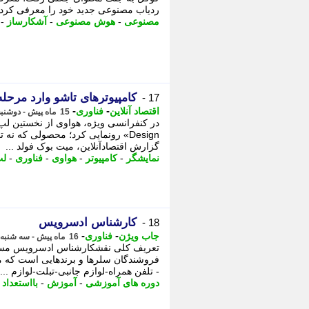
ردیاب مصنوعی جدید خود را معرفی کرد 
مصنوعی
-
هوش مصنوعی
-
آشکارساز
-
کامپیوترهای تاشو وارد مرحله
17 -
-
-
اقتصاد آنلاین
فناوری
15 ماه پیش - دوشنبه 29 اردیبهشت 1404، 14:10
Design» رونمایی کرد؛ محصولی که نه
گزارش اقتصادآنلاین، میت بوک فولد ...
نمایشگر
-
کامپیوتر
-
هواوی
-
فناوری
-
لپ
کارشناس ادسرویس
18 -
-
-
جاب ویژن
فناوری
16 ماه پیش - سه شنبه 19 فروردین 1404، 17:19
تعریف کلی نقشکارشناس ادسرویس مسیو
فروشندگان سلرها و برندهایی است که مح
- تلفن همراه-لوازم جانبی-تبلت-لوازم ...
دوره های آموزشی
-
آموزش
-
بااستعداد
-