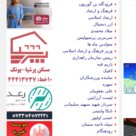
اکونیوز
فرودگاه بن گوریون
الف
فرهنگ و ارشاد
انتشار آنلاین
ارشاد اسلامی
اندیشه قرن
ارز دیجیتال
اندیشه معاصر
میلاد محمدی
اندیشه ها
سرمربی پرسپولیس
انرژی پرس
متولدین ماه ها
ای استخدام
وزیر فرهنگ و ارشاد اسلامی
ایتنا
رییس سازمان راهداری
ایراف
یاریم قیه
ایران آرت
لافیک
ایران آنلاین
نماینده ورزشکاران
ایران زندگی
سهره
ایران فوری
علی یعقوبیان
ایرانی روز
لیست آرژانتین
ایرانیتال
سردار شهید سپهبد سلیمانی
ایرنا
تایکا وایتیتی
ایسکانیوز
جیمی اولیور
ایسنا
سپاه ناحیه سمنان
ایکنا
زودهنگام
ایلنا