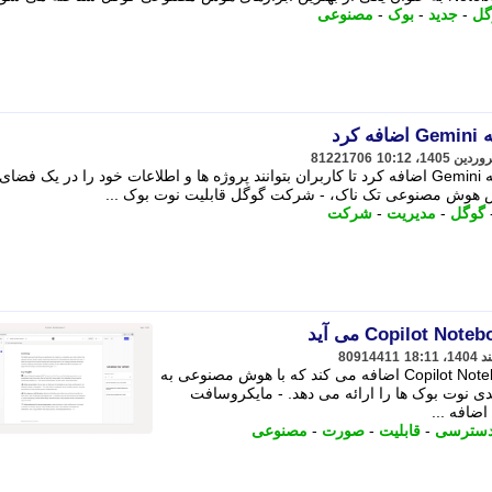
گل
-
جدید
-
بوک
-
مصنوعی
رد
81221706
شرکت گوگل قابلیت «نوت بوک ها» را به Gemini اضافه کرد تا کاربران بتوانند پروژه ها و اطلاعات خود را در یک فضای
 هوش مصنوعی تک ناک، - شرکت گوگل قابلیت نوت بوک ...
گوگل
-
مدیریت
-
شرکت
80914411
مایکروسافت قابلیت جدیدی را به Copilot Notebooks اضافه می کند که با هوش مصنوعی به
ی نوت بوک ها را ارائه می دهد. - مایکروسافت
سترسی
-
قابلیت
-
صورت
-
مصنوعی