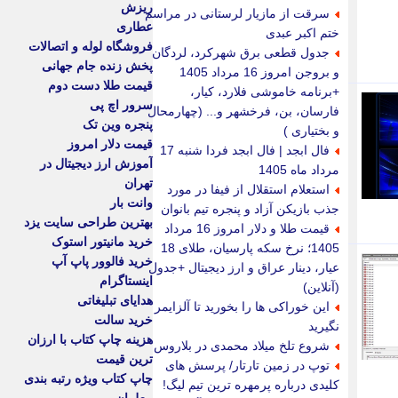
ریزش
سرقت از مازیار لرستانی در مراسم
عطاری
ختم اکبر عبدی
فروشگاه لوله و اتصالات
جدول قطعی برق شهرکرد، لردگان
پخش زنده جام جهانی
و بروجن امروز 16 مرداد 1405
قیمت طلا دست دوم
+برنامه خاموشی فلارد، کیار،
سرور اچ پی
فارسان، بن، فرخشهر و... (چهارمحال
پنجره وین تک
و بختیاری )
قیمت دلار امروز
فال ابجد | فال ابجد فردا شنبه 17
آموزش ارز دیجیتال در
مرداد ماه 1405
تهران
استعلام استقلال از فیفا در مورد
وانت بار
جذب بازیکن آزاد و پنجره تیم بانوان
بهترین طراحی سایت یزد
قیمت طلا و دلار امروز 16 مرداد
خرید مانیتور استوک
1405؛ نرخ سکه پارسیان، طلای 18
خرید فالوور پاپ آپ
عیار، دینار عراق و ارز دیجیتال +جدول
اینستاگرام
(آنلاین)
هدایای تبلیغاتی
این خوراکی ها را بخورید تا آلزایمر
خرید سالت
نگیرید
هزینه چاپ کتاب با ارزان
شروع تلخ میلاد محمدی در بلاروس
ترین قیمت
توپ در زمین تارتار/ پرسش های
چاپ کتاب ویژه رتبه بندی
کلیدی درباره پرمهره ترین تیم لیگ!