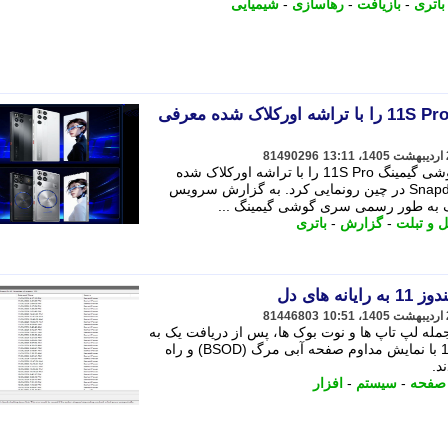
باتری
-
بازیافت
-
رهاسازی
-
شیمیایی
ردمجیک سری گوشی گیمینگ 11S Pro را با تراشه اورکلاک شده معرفی
81490296
شرکت ردمجیک به طور رسمی سری گوشی گیمینگ 11S Pro را با تراشه اورکلاک شده
Snapdragon 8 Elite Gen 5 Leading Version در چین رونمایی کرد. به گزارش سرویس
ک به طور رسمی سری گوشی گیمینگ ...
ل و تبلت
-
گزارش
-
باتری
 های دل
81446803
ه لپ تاپ ها و نوت بوک ها، پس از دریافت یک به
روزرسانی نرم افزاری جدید در ویندوز 11 با نمایش مداوم صفحه آبی مرگ (BSOD) و راه
د.
صفحه
-
سیستم
-
افزار