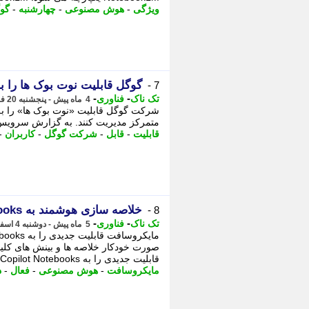
ویژگی
-
هوش مصنوعی
-
چهارشنبه
-
گو
گوگل قابلیت نوت بوک ها را به Gemini اضافه ک
7 -
-
-
تک ناک
فناوری
4 ماه پیش - پنجشنبه 20 فروردین 1405، 10:12
متمرکز مدیریت کنند. به گزارش سرویس
قابلیت
-
قابل
-
شرکت گوگل
-
کاربران
-
خلاصه سازی هوشمند به Copilot Notebooks می آید
8 -
-
-
تک ناک
فناوری
5 ماه پیش - دوشنبه 4 اسفند 1404، 18:11
صورت خودکار خلاصه ها و بینش های کلید
قابلیت جدیدی را به Copilot Notebooks اضافه ...
مایکروسافت
-
هوش مصنوعی
-
فعال
-
د