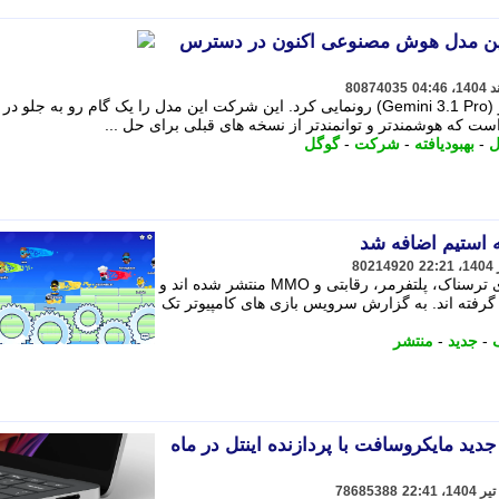
 جدیدترین مدل هوش مصنوعی اکنون در دسترس
80874035
هوش مصنوعی خود با نام جمنای 3.1 پرو (Gemini 3.1 Pro) رونمایی کرد. این شرکت این مدل را یک گام رو به جلو در
ست که هوشمندتر و توانمندتر از نسخه های قبلی برای حل ...
ل
-
بهبودیافته
-
شرکت
-
گوگل
ه استیم اضافه شد
80214920
بازی های رایگان جدید استیم در سبک های ترسناک، پلتفرمر، رقابتی و MMO منتشر شده اند و
ن گرفته اند. به گزارش سرویس بازی های کامپیوتر تک
-
جدید
-
منتشر
رضه Surface Laptop 5G جدید مایکروسافت با پردازنده اینتل در ماه
78685388