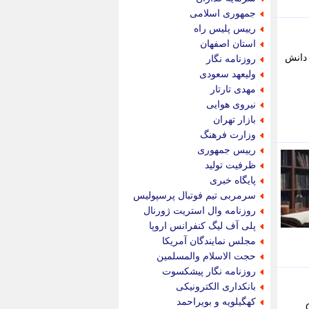
پویه آنلاین
جمهوری اسلامی
پیام نفت
رییس پلیس راه
تابناک
استان اصفهان
تازه نیوز
 ، دانش
روزنامه نگار
تبیان
ولیعهد سعودی
تجارت نیوز
مهدی تارتار
تحریریه
نیروی هوایی
ترابر نیوز
بازار تهران
ترفندباز
وزارت فرهنگ
تریبون اقتصاد
رییس جمهوری
تسنیم نیوز
ظرفیت تولید
تک ناک
پایگاه خبری
تکراتو
سرمربی تیم فوتبال پرسپولیس
توریسم آنلاین
روزنامه وال استریت ژورنال
تولید نیوز
پلی آف لیگ کنفرانس اروپا
تیتر فوری
مجلس نمایندگان آمریکا
تیکنا
حجت الاسلام والمسلمین
جاب ویژن
روزنامه نگار پیشکسوت
جار نیوز
بانکداری الکترونیکی
جالبتر
کهگیلویه و بویراحمد
Goog