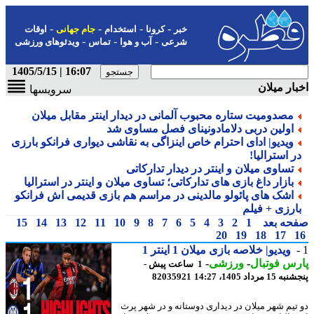
-
-
-
-
خبر
کرونا
استخدام
جام جهانی
اوقات
-
-
-
شرعی
آب و هوا
تماس
ویدئوهای ورزشی
16:07 | 1405/5/15
ار میلان
سرویسها
مصدومیت ستاره محبوب آلمانی در دیدار اینتر مقابل میلان
اولین دربی دلامادونینای فصل مساوی شد
ویدیو| ادای احترام خاص اینزاگی به نقاشی دیواری فرانکو بارزی
ر استرالیا!
تساوی میلان و اینتر در دیدار تدارکاتی
بازار داغ بازی های تدارکاتی؛ تساوی میلان و اینتر در استرالیا
اشک های پائولو مالدینی در مراسم هم بازی قدیمی اش فرانکو
ارزی + فیلم
حه بعد
1
2
3
4
5
6
7
8
9
10
11
12
13
14
15
20
19
18
17
ویدیو| خلاصه بازی میلان 1 اینتر 1
س فوتبال
-
ورزشی
-
1 ساعت پیش -
 مرداد 1405، 14:27
82035921
تیم شهر میلان در دیداری دوستانه و در شهر پرث