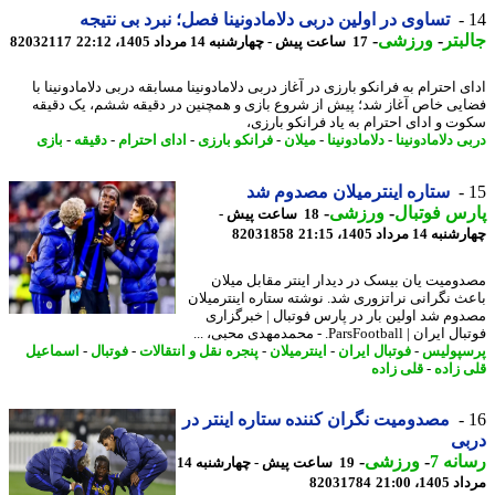
تساوی در اولین دربی دلامادونینا فصل؛ نبرد بی نتیجه
بتر
-
ورزشی
-
17 ساعت پیش - چهارشنبه 14 مرداد 1405، 22:12
82032117
 احترام به فرانکو بارزی در آغاز دربی دلامادونینا مسابقه دربی دلامادونینا با
یی خاص آغاز شد؛ پیش از شروع بازی و همچنین در دقیقه ششم، یک دقیقه
ت و ادای احترام به یاد فرانکو بارزی،
 دلامادونینا
-
دلامادونینا
-
میلان
-
فرانکو بارزی
-
ادای احترام
-
دقیقه
-
بازی
ستاره اینترمیلان مصدوم شد
س فوتبال
-
ورزشی
-
18 ساعت پیش -
14 مرداد 1405، 21:15
82031858
ومیت یان بیسک در دیدار اینتر مقابل میلان
ث نگرانی نراتزوری شد. نوشته ستاره اینترمیلان
وم شد اولین بار در پارس فوتبال | خبرگزاری
ن | ParsFootball. - محمدمهدی محبی، ...
پولیس
-
فوتبال ایران
-
اینترمیلان
-
پنجره نقل و انتقالات
-
فوتبال
-
اسماعیل
 زاده
-
قلی زاده
مصدومیت نگران کننده ستاره اینتر در
بی
نه 7
-
ورزشی
-
19 ساعت پیش - چهارشنبه 14
1، 21:00
82031784