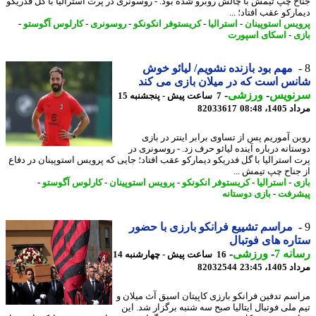
ح چپ تیمش با چالش روبرو شده بود. - روسونری در پرت استرالیا با گل فدریکو
رکو عقب افتاد؛ ...
یس استوپینان
-
استرالیا
-
کریستوفر انکونکو
-
روسونری
-
کارلوس آگوستو
-
ی
-
اسکای اسپورت
مهم بود بازنده نشویم/ لیائو خوش
س است که در میلان بازی می کند
نویس
-
ورزشی
-
7 ساعت پیش - پنجشنبه 15
1، 08:48
82033617
ن آموریم پس از تساوی برابر اینتر در بازی
تانه درباره آینده لیائو حرف زد. - روسونری در
 استرالیا با گل فدریکو دیمارکو عقب افتاد؛ جایی که پرویس استوپینان در دفاع
جناح چپ تیمش ...
ی
-
استرالیا
-
کریستوفر انکونکو
-
پرویس استوپینان
-
کارلوس آگوستو
-
رفت
-
بازی دوستانه
مراسم تشییع فرانکو بارزی با حضور
ره های فوتبال
نه 7
-
ورزشی
-
16 ساعت پیش - چهارشنبه 14
1، 23:45
82032544
سم تدفین فرانکو بارزی کاپیتان اسبق آث میلان و
 ملی فوتبال ایتالیا صبح سه شنبه برگزار شد. این