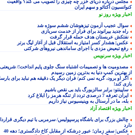
جلس درباره دریای خزر چه چیزی را تصویب می کند؟ واقعیت
وانسیون آکتائو و سهم ایران
بار ویژه
روز نو
وال عجیب آزمون تیزهوشان ششم سوژه شد
اه جدید بیرانوند برای فرار از خدمت سربازی
فتکش عربستان هدف حمله قرار گرفت
کس| هشدار کسر امتیاز به استقلال قبل از آغاز لیگ برتر
فع تبعیض مزدی با اجرای ساماندهی نیروهای شرکتی
بار ویژه
سرنویس
صدومیت ها و تصمیمات اشتباه سنگ جلوی پایم انداخت؛/ شریعتی:
 بهترین کمپ دنیا به بدترین زمین رسیدم
گر او برود، گریه نمی کنم/ فران دیگر یک دقیقه هم نباید برای بارسا
زی کند!
اپینتو: برابر سالزبورگ باید بی نقص باشیم
ران تعرفه 7 درصدی تردد از تنگه هرمز را ابلاغ کرد
له، ما در آرسنال به وینیسیوس نیاز داریم
بار ویژه
اقتصاد آزاد
الش بزرگ برای باشگاه پرسپولیس/ سرمربی با تیم دیگری قرارداد
رد
کس| سفر زمان؛ عبور درشکه از مقابل کاخ دادگستری؛ دهه 40