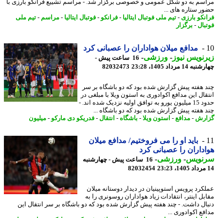
سم به دو شکل عمومی و خصوصی برگزار شد. - مراسم تشییع فرانکو بارزی با
ر ستاره های ...
نکو بارزی
-
تیم ملی فوتبال ایتالیا
-
فرانکو
-
فوتبال ایتالیا
-
مراسم
-
تیم ملی
بال
-
برگزار
مدافع میلان هواداران را عصبانی کرد
نویس نیوز
-
ورزشی
-
16 ساعت پیش -
14 مرداد 1405، 23:28
82032473
 هفته پیش گزارش شده بود که دو باشگاه بر سر
قال این مدافع اکوادوری به استون ویلا با مبلغی در
حدود 15 میلیون یورو به توافق اولیه نزدیک شده اند. -
 هفته پیش گزارش شده بود که دو باشگاه ...
رش
-
مدافع
-
استون ویلا
-
باشگاه
-
انتقال
-
فدریکو دی مارکو
-
میلیون
باید او را می فروختیم/ مدافع میلان
داران را عصبانی کرد
نویس
-
ورزشی
-
16 ساعت پیش - چهارشنبه
82032454
کرد پرویس استوپینیان در دیدار دوستانه میلان
بل اینتر، انتقادات زیاد هواداران روسونری را به
ال داشت. - چند هفته پیش گزارش شده بود که دو باشگاه بر سر انتقال این
ع اکوادوری ...