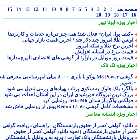
حه بعد
1
2
3
4
5
6
7
8
9
10
11
12
13
14
15
20
19
18
17
بار ویژه
ایونا نیوز
کیف پول ایران» فعال شد؛ همه چیز درباره خدمات و کاربردها
ونس طلا امروز چند دلار شد؟ آخرین قیمت بازار جهانی
خرین نرخ طلا و سکه امروز
یمت مرغ در آستانه افزایش
یمت روز موبایل در بازار؛ از گوشی های اقتصادی تا پرچمدارها
بار ویژه
تک ناک
گوشی M8 Power پوکو با باتری ۸۰۰۰ میلی آمپرساعتی معرفی شد
تصویر
الگرد بلک هاوک به سکوی پرتاب پهپادهای رزمی تبدیل می شود
زرگ ترین نیروگاه خورشیدی ایران در این استان احداث می شود
ولکس واگن از سدان Jetta M6 رونمایی کرد
شخصات کامل گوشی Redmi 17 5G پیش از رونمایی فاش شد
بار ویژه
اندیشه معاصر
انلود گواهی کسر از حقوق بازنشستگان | راهنمای دریافت گواهی
ر از حقوق بازنشستگان | نحوه دانلود گواهی کسر از حقوق
روفایل بازنشستگان بانک تجارت | ورود به پروفایل بازنشستگان