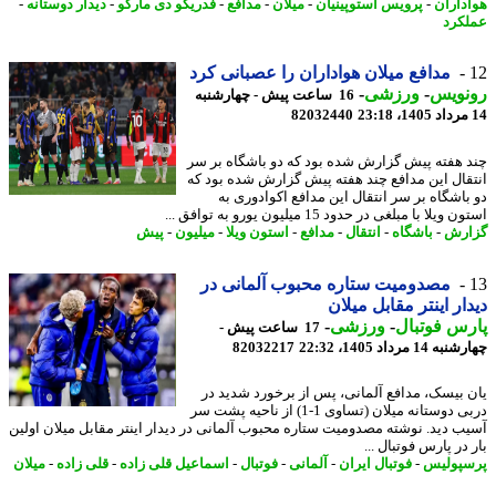
داران
-
پرویس استوپینیان
-
میلان
-
مدافع
-
فدریکو دی مارکو
-
دیدار دوستانه
-
کرد
مدافع میلان هواداران را عصبانی کرد
نویس
-
ورزشی
-
16 ساعت پیش - چهارشنبه
82032440
 هفته پیش گزارش شده بود که دو باشگاه بر سر
قال این مدافع چند هفته پیش گزارش شده بود که
باشگاه بر سر انتقال این مدافع اکوادوری به
ویلا با مبلغی در حدود 15 میلیون یورو به توافق ...
رش
-
باشگاه
-
انتقال
-
مدافع
-
استون ویلا
-
میلیون
-
پیش
مصدومیت ستاره محبوب آلمانی در
ار اینتر مقابل میلان
س فوتبال
-
ورزشی
-
17 ساعت پیش -
14 مرداد 1405، 22:32
82032217
 بیسک، مدافع آلمانی، پس از برخورد شدید در
دربی دوستانه میلان (تساوی 1-1) از ناحیه پشت سر
ب دید. نوشته مصدومیت ستاره محبوب آلمانی در دیدار اینتر مقابل میلان اولین
در پارس فوتبال ...
پولیس
-
فوتبال ایران
-
آلمانی
-
فوتبال
-
اسماعیل قلی زاده
-
قلی زاده
-
میلان