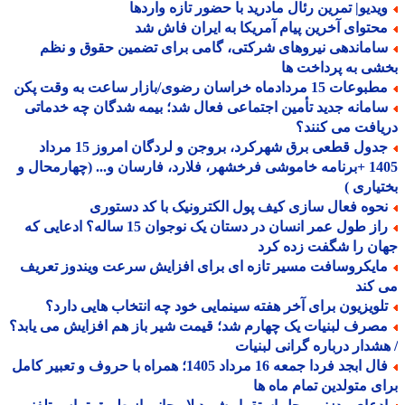
یدیو| تمرین رئال مادرید با حضور تازه واردها
حتوای آخرین پیام آمریکا به ایران فاش شد
اماندهی نیروهای شرکتی، گامی برای تضمین حقوق و نظم
ی به پرداخت ها
عات 15 مردادماه خراسان رضوی/بازار ساعت به وقت پکن
امانه جدید تأمین اجتماعی فعال شد؛ بیمه شدگان چه خدماتی
افت می کنند؟
جدول قطعی برق شهرکرد، بروجن و لردگان امروز 15 مرداد
1405 +برنامه خاموشی فرخشهر، فلارد، فارسان و... (چهارمحال و
یاری )
حوه فعال سازی کیف پول الکترونیک با کد دستوری
راز طول عمر انسان در دستان یک نوجوان 15 ساله؟ ادعایی که
ن را شگفت زده کرد
ایکروسافت مسیر تازه ای برای افزایش سرعت ویندوز تعریف
کند
لویزیون برای آخر هفته سینمایی خود چه انتخاب هایی دارد؟
صرف لبنیات یک چهارم شد؛ قیمت شیر باز هم افزایش می یابد؟
شدار درباره گرانی لبنیات
فال ابجد فردا جمعه 16 مرداد 1405؛ همراه با حروف و تعبیر کامل
ی متولدین تمام ماه ها