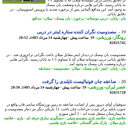
در دقایق پایانی دربی دوستانه میلان که با تساوی 1-1
پایان رسید، نگرانی هایی درباره وضعیت یان بیسک
وجود آمد. این مدافع آلمانی پس از برخورد شدید با پرویس استوپینیان، - در
ق پایانی ...
-
پایان
-
دربی دوستانه
-
برخورد
-
یان بیسک
-
میلان
-
مدافع
مصدومیت نگران کننده ستاره اینتر در دربی
گار
-
ورزشی
-
19 ساعت پیش - چهارشنبه 14 مرداد 1405، 20:52
82031
ومیت یان بیسک در دیدار اینتر مقابل میلان باعث نگرانی نراتزوری شد. - در
دقایق پایانی دربی دوستانه میلان که با تساوی 1-1 به پایان رسید، نگرانی هایی
اره وضعیت یان بیسک به وجود آمد. ...
-
پایان
-
اینتر
-
یان بیسک
-
میلان
-
مصدومیت
-
مسابقه
صاعقه جان فوتبالیست تایلندی را گرفت
 ایران
-
ورزشی
-
19 ساعت پیش - چهارشنبه 14 مرداد 1405، 20:50
82031
وان آوای دیروز پس از اصابت صاعقه به زمین ورزشگاه سانتی فاپ واقع در
جنوب تایلند براثر شدت جراحات جان باخت. 12 بازیکن دیگر نیز دچار مصدومیت و
مارستان منتقل شده اند. - 2 آتش سوزی ...
صه بازی
-
خلاصه بازی منچسترسیتی
-
دستگیری سارق حرفه ای
-
بازی
-
خلاصه
ی میلان
-
پارک ملی گلستان
-
خلاصه بازی چلسی