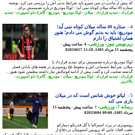
پیش از ماندن در سن سیرو باید شرایط بدنی اش را بررسی می کرد. نوشته
؛ - لوکا مودریچ درباره تصمیمش برای ...
رداد
-
تمدید قرارداد
-
میلان
-
لوکا مودریچ
-
مودریچ
-
گاتزتا دلو اسپورت
-
تمدید
ستاره 40 ساله میلان کوتاه نمی آید؛
ریچ: باید به بدنم گوش می دادم؛ هنوز
ن اشتیاق را دارم
نویس نیوز
-
ورزشی
-
4 ساعت پیش -
 مرداد 1405، 11:18
82034657
ا مودریچ درباره تصمیمش برای تمدید قرارداد با
ان، شرایط جسمانی اش و سقوط تلخ روسونری در هفته های پایانی فصل
ته صحبت کرد و گفت پیش از ادامه فوتبالش نیاز داشته مطمئن شود هنوز ...
رداد
-
تمدید قرارداد
-
لوکا مودریچ
-
میلان
-
مودریچ
-
گاتزتا دلو اسپورت
-
ترین
لیائو خوش شانس است که در میلان
ی می کند
نه 7
-
ورزشی
-
7 ساعت پیش - پنجشنبه 15
1، 09:00
82033694
ونری در پرت استرالیا با گل فدریکو دیمارکو
 افتاد؛ جایی که پرویس استوپینان در دفاع از
ح چپ تیمش با چالش روبرو شده بود. - روسونری در پرت استرالیا با گل فدریکو