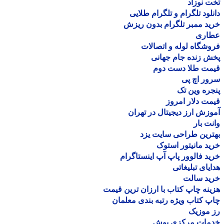
 نوزاد
لود تلگرام و تلگرام طلایی
د ممبر تلگرام بدون ریزش
اری
شگاه لوله و اتصالات
 زنده جام جهانی
مت طلا دست دوم
ر اچ پی
ره وین تک
ت دلار امروز
زش ارز دیجیتال در تهران
ت بار
رین طراحی سایت یزد
د مانیتور استوک
د فالوور پاپ آپ اینستاگرام
یای تبلیغاتی
ید سالت
نه چاپ کتاب با ارزان ترین قیمت
 کتاب ویژه رتبه بندی معلمان
موزیک
مات مرکزی بوش