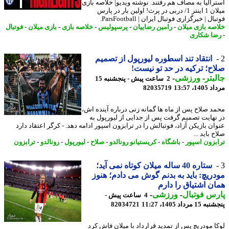
رالیا به مصاف هم رفتند. نوشته ویدیو| خلاصه بازی
میلان 1 اینتر 1/ دربی در پرث! اولین بار در پارس
ل | خبرگزاری فوتبال ایران | ParsFootball.
صه بازی میلان
-
رامین رضاییان
-
پرسپولیس
-
خلاصه بازی
-
بازی میلان
-
فوتبال
ا شکاری
انتقاد تند اسطوره لیورپول از تصمیم
ح؛ ترکیه در حد تو نیست!
بتر
-
ورزشی
-
2 ساعت پیش - پنجشنبه 15
1، 13:57
82035719
د صلاح پس از ماه ها گمانه زنی درباره آینده اش،
نهایت تصمیم گرفت پس از جدایی از لیورپول به
ان بازیکن آزاد، فوتبالش را در ترابزون اسپور ادامه دهد. - کرگر اعتقاد دارد
 باید ...
بزون اسپور
-
باشگاه
-
کریستیانو رونالدو
-
صلاح
-
لیورپول
-
رونالدو
-
ترابزون
ستاره 40 ساله میلان کوتاه نمی آید؛
ریچ: باید به بدنم گوش می دادم؛ هنوز
ن اشتیاق را دارم
س فوتبال
-
ورزشی
-
4 ساعت پیش -
 مرداد 1405، 11:27
82034721
ا مودریچ پس از تمدید قرارداد با میلان فاش کرد