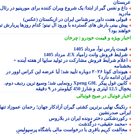
بستان
اغ و نفس گیر از ابتدا/ یک شروع ویران کننده برای مورینیو در رئال
درید
بولی هفت داور سرشناس ایران در ازبکستان (عکس)
یش بینی بارش های گسترده با ورود ال نینو؛ کدام روزها پربارش تر
اهند بود؟
بار ویژه
و قیمت خودرو | چرخان
یمت پارس نوآ، مرداد 1405
رایط فروش وانت زامیاد EX، مرداد 1405
علام شرایط فروش مشارکت در تولید سایپا از هفته آینده +
شنامه
هیوندای کونا ۲۰۲۶ دوباره تأیید شد؛ آیا عرضه این کراس اوور در
ان ادامه دارد؟
کابین غول پیکر Xpeng G9L رونمایی شد؛ وسیع ترین ردیف دوم،
ری و شارژ 450 کیلومتر در ۹ دقیقه
بار فوتبال در صبح فوتبالی
نکینگ نهایی برترین کشتی گیران آزادکار جهان؛ رحمان عموزاد تنها
رانی صدرنشین
کوردشکنی دختر دونده ایران در بلاروس
محمد حقیقی» درگذشت
خالفت کریم باقری با درخواست مالی باشگاه پرسپولیس