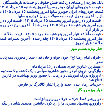
نک تجارت | راهنمای دریافت فیش حقوقی و خدمات بازنشستگان
قیمت خودروهای ایران خودرو سایپا امروز پنجشنبه ۱۵ مرداد ۱۴۰۵ |
قیمت خودروهای ایران خودرو سایپا امروز پنجشنبه ۱۵ مرداد ۱۴۰۵ در
زار | آخرین جدول قیمت محصولات ایران خودرو و سایپا
قیمت ارز دلار یورو امروز پنجشنبه ۱۵ مرداد ۱۴۰۵ | قیمت ارز دلار
یورو امروز پنجشنبه ۱۵ مرداد ۱۴۰۵ چقدر شد؟ | آخرین نرخ دلار و یورو
بازار آزاد
قیمت طلا ۱۸ عیار امروز پنجشنبه ۱۵ مرداد ۱۴۰۵ | قیمت طلا ۱۸
عیار امروز پنجشنبه ۱۵ مرداد ۱۴۰۵ چقدر شد؟ | آخرین تغییرات قیمت
ار امروز
بار ویژه
تسنیم نیوز
ایران امام رضا (ع)؛ خون خواه و جان فدا» شعار محوری دهه پایانی
ر
همترین عناوین خبری همدان در 15 مردادماه
اژگونی ام وی ام در محور شاهرود-میامی با یک کشته و 5 مصدوم
3 پروژه بزرگ آموزشی و درمانی با حضور وزیر بهداشت در فارس
تتاح شد
زییات زمان بندی جدید واریز اعتبار کالابرگ در فارس
بار ویژه
رونگار
ر ورشو فقط حرف، حرف روبرتو پیاتزاست
ازوویچ پیشنهاد مصری ها را رد کرد/ جانشین مجیدی شاید در لیگ