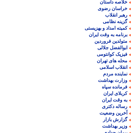
لاصه داستان
راسان رضوی
هبر انقلاب
زینه نظامی
میته امداد و بهزیستی
رنامه به وقت ایران
تولدین فروردین
بوالفضل جلالی
یزیک کوانتومی
حله های تهران
نقلاب اسلامی
ماینده مردم
زارت بهداشت
رمانده سپاه
ربلای ایران
ه وقت ایران
ساله دکتری
خرین وضعیت
زارش بازار
زیر بهداشت
یمان حدادی