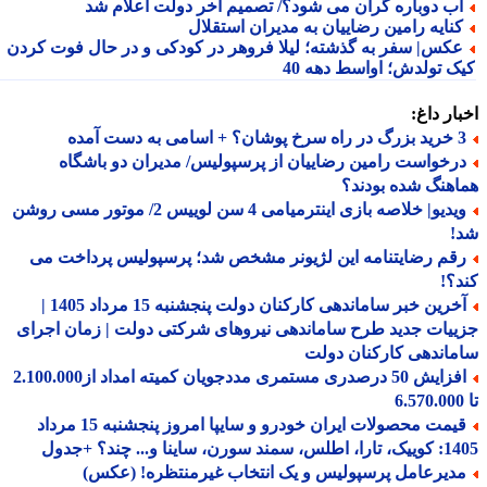
ب دوباره گران می شود؟/ تصمیم آخر دولت اعلام شد
نایه رامین رضاییان به مدیران استقلال
کس| سفر به گذشته؛ لیلا فروهر در کودکی و در حال فوت کردن
ک تولدش؛ اواسط دهه 40
ار داغ:
 اسامی به دست آمده
رخواست رامین رضاییان از پرسپولیس/ مدیران دو باشگاه
هنگ شده بودند؟
ویدیو| خلاصه بازی اینترمیامی 4 سن لوییس 2/ موتور مسی روشن
!
قم رضایتنامه این لژیونر مشخص شد؛ پرسپولیس پرداخت می
؟!
آخرین خبر ساماندهی کارکنان دولت پنجشنبه 15 مرداد 1405 |
یات جدید طرح ساماندهی نیروهای شرکتی دولت | زمان اجرای
اندهی کارکنان دولت
افزایش 50 درصدری مستمری مددجویان کمیته امداد از2.100.000
قیمت محصولات ایران خودرو و سایپا امروز پنجشنبه 15 مرداد
 سورن، ساینا و... چند؟ +جدول
دیرعامل پرسپولیس و یک انتخاب غیرمنتظره! (عکس)