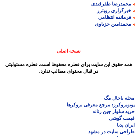
حمدرضا ظفرقندی
برگزاری رویترز
رمانده انتظامی
حمدامین حزباوی
نسخه اصلی
مه حقوق این سایت برای قطره محفوظ است. قطره مسئولیتی
در قبال محتوای مطالب ندارد.
ه باحال مگ
وبروکرز: مرجع معرفی بروکرها
د شلوار جین زنانه
مت گوشی
ان پدیا
احی سایت در مشهد