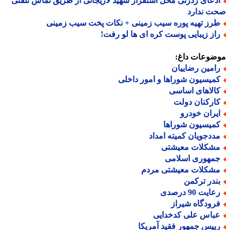
دعای ردزنی محل استقرار شهید لاریجانی از طریق تماس تلفنی
ت ندارد
رز تهیه پوره سیب زمینی + نکات پخت سیب زمینی
از زیبایی پوست کره ای ها لو رفت!
ضوعات داغ:
امین رضاییان
میسیون شوراها و امور داخلی
الاهای اساسی
ارکنان دولت
یران خودرو
میسیون شوراها
ددجویان کمیته امداد
شکلات معیشتی
مهوری اسلامی
شکلات معیشتی مردم
ندر ترکمن
ایت 90 درصدی
رودگاه شیراز
باس علی کدخدایی
ییس جمهور فقید آمریکا