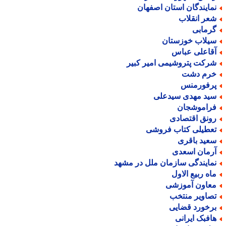
مایندگان استان اصفهان
عر انقلاب
رمابی
یلاب خوزستان
قاعلی عباس
رکت پتروشیمی امیر کبیر
رم دشت
رفورمنس
ید مهدی سیدعلی
راموشجان
ونق اقتصادی
عطیلی کتاب فروشی
عید باقری
رمان اسعدی
مایندگی سازمان ملل در مشهد
اه ربیع الاول
عاون آموزشی
صاویر منتخب
رخورد قضایی
افبک ایرانی