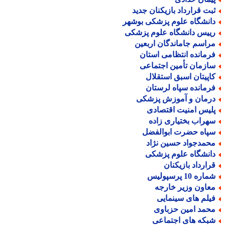
بت قرارداد بازیکنان جدید
انشگاه علوم پزشکی بوشهر
ییس دانشگاه علوم پزشکی
راسم جاماندگان اربعین
رمانده انتظامی استان
ازمان تأمین اجتماعی
اپیتان اسبق استقلال
رمانده سپاه لرستان
رمان و آموزش پزشکی
لیس امنیت اقتصادی
هراب بختیاری زاده
پاه حضرت ابوالفضل
حمدجواد حسین نژاد
انشگاه علوم پزشکی
رارداد بازیکنان
اره 10 پرسپولیس
عاون وزیر خارجه
یلم های سینمایی
حمد امین حزباوی
بکه های اجتماعی