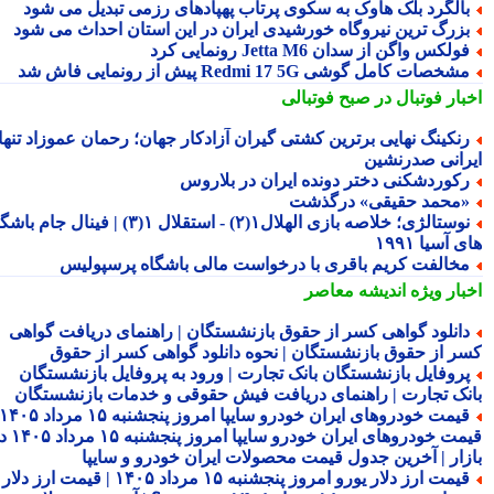
الگرد بلک هاوک به سکوی پرتاب پهپادهای رزمی تبدیل می شود
زرگ ترین نیروگاه خورشیدی ایران در این استان احداث می شود
ولکس واگن از سدان Jetta M6 رونمایی کرد
شخصات کامل گوشی Redmi 17 5G پیش از رونمایی فاش شد
بار فوتبال در صبح فوتبالی
نکینگ نهایی برترین کشتی گیران آزادکار جهان؛ رحمان عموزاد تنها
رانی صدرنشین
کوردشکنی دختر دونده ایران در بلاروس
محمد حقیقی» درگذشت
نوستالژی؛ خلاصه بازی الهلال۱(۲) - استقلال ۱(۳) | فینال جام باشگاه
 آسیا ۱۹۹۱
خالفت کریم باقری با درخواست مالی باشگاه پرسپولیس
بار ویژه
اندیشه معاصر
انلود گواهی کسر از حقوق بازنشستگان | راهنمای دریافت گواهی
ر از حقوق بازنشستگان | نحوه دانلود گواهی کسر از حقوق
روفایل بازنشستگان بانک تجارت | ورود به پروفایل بازنشستگان
نک تجارت | راهنمای دریافت فیش حقوقی و خدمات بازنشستگان
قیمت خودروهای ایران خودرو سایپا امروز پنجشنبه ۱۵ مرداد ۱۴۰۵ |
قیمت خودروهای ایران خودرو سایپا امروز پنجشنبه ۱۵ مرداد ۱۴۰۵ در
زار | آخرین جدول قیمت محصولات ایران خودرو و سایپا
قیمت ارز دلار یورو امروز پنجشنبه ۱۵ مرداد ۱۴۰۵ | قیمت ارز دلار