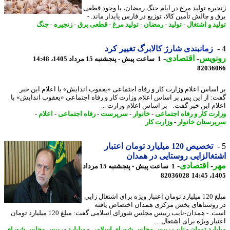
یره تولید مرغ در ایام جنگ رمضان، با وجود قطعی
و چالش تأمین کالا، توزیع در فارس پایدار ماند. -
ید و اشتغال
-
تولید
-
رمضان
-
تولید مرغ
-
قطعی برق
-
زنجیره
-
جنگ
زمانبندی شارژ کالابرگ تغییر کرد
نویس
-
اقتصادی
-
1 ساعت پیش - پنجشنبه 15 مرداد 1405، 14:48
82036
اساس اعلام وزارت کار و رفاه اجتماعی «یعقوب اندایش» با اعلام این خبر
: از این پس بر اساس اعلام وزارت کار و رفاه اجتماعی «یعقوب اندایش» با
ام این خبر گفت: - بر اساس اعلام وزارت ...
رت کار و رفاه اجتماعی
-
خانوار
-
سرپرست
-
رفاه اجتماعی
-
اعلام
-
رستان خانوار
-
وزارت کار
تخصیص 120 میلیارد تومان اعتبار
غالزایی روستایی در همدان
ر
-
اقتصادی
-
1 ساعت پیش - پنجشنبه 15 مرداد
82036028
1405
مبلغ 120 میلیارد تومان اعتبار ویژه برای اشتغال زایی
روستاهای بخش مرکزی همدان اختصاص یافته
است. - همدان-نایب رییس مجلس شورای اسلامی گفت: مبلغ 120 میلیارد تومان
ار ویژه برای اشتغال ...
یارد تومان
-
نایب رییس مجلس شورای اسلامی
-
میلیارد
-
رییس مجلس شورای