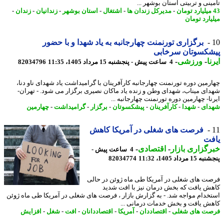
ینی و تربیتی استان بوشهر ...
-
مدیرکل زندان ها
-
اشتغال
-
استان بوشهر
-
زندانیان
-
زندان
-
یارد تومان
برگزاری تورنمنت چهارجانبه به یاد شهدا و با حضور
شکسوتان سرخابی
ا
-
ورزشی
-
4 ساعت پیش - پنجشنبه 15 مرداد 1405، 11:35
82034796
رمین دوره تورنمنت چهارجانبه کارآفرینان با گرامیداشت یاد شهدای ناو دنا،
ای میناب، شهدای وطن و زنده یاد ماکان نصیری برگزار می شود. - تهران-
ا- چهارمین دوره تورنمنت چهارجانبه ...
ای
-
شهدا
-
کارآفرینان
-
پیشکسوتان
-
برگزار
-
گرامیداشت
-
چهارمین
فرصت های شغلی در آمریکا کاهش
فت
گزاری بازار
-
اقتصادی
-
4 ساعت پیش -
 مرداد 1405، 11:32
82034774
ت های شغلی در آمریکا طی ماه ژوئن در حالی
ش یافت که بخش درمان نیز با افت شدید
خدام مواجه شد. - به گزارش بازار ، فرصت های شغلی در آمریکا طی ماه ژوئن
ش یافت و بخش خدمات درمانی ...
ت های شغلی
-
اقتصاددان
-
آمریکا
-
اقتصاددانان
-
افت
-
شغل
-
افزایش