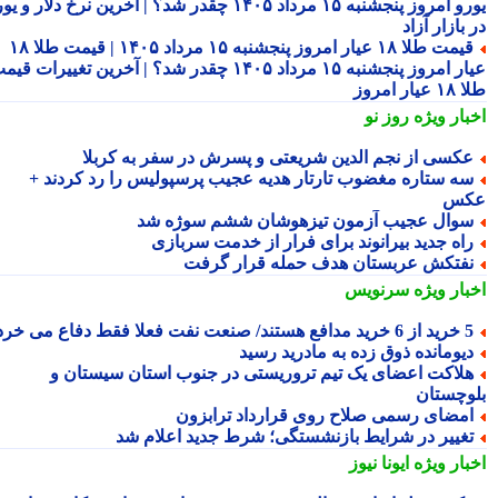
یورو امروز پنجشنبه ۱۵ مرداد ۱۴۰۵ چقدر شد؟ | آخرین نرخ دلار و یورو
بازار آزاد
قیمت طلا ۱۸ عیار امروز پنجشنبه ۱۵ مرداد ۱۴۰۵ | قیمت طلا ۱۸
عیار امروز پنجشنبه ۱۵ مرداد ۱۴۰۵ چقدر شد؟ | آخرین تغییرات قیمت
ار امروز
بار ویژه
روز نو
کسی از نجم الدین شریعتی و پسرش در سفر به کربلا
ه ستاره مغضوب تارتار هدیه عجیب پرسپولیس را رد کردند +
کس
وال عجیب آزمون تیزهوشان ششم سوژه شد
اه جدید بیرانوند برای فرار از خدمت سربازی
فتکش عربستان هدف حمله قرار گرفت
بار ویژه
سرنویس
د مدافع هستند/ صنعت نفت فعلا فقط دفاع می خرد!
یومانده ذوق زده به مادرید رسید
لاکت اعضای یک تیم تروریستی در جنوب استان سیستان و
وچستان
مضای رسمی صلاح روی قرارداد ترابزون
غییر در شرایط بازنشستگی؛ شرط جدید اعلام شد
بار ویژه
ایونا نیوز