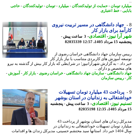
یارد تومان
-
حمایت از تولیدکنندگان
-
میلیارد
-
تومان
-
تولیدکنندگان
-
حاجی
یی
-
خط اعتباری
جهاد دانشگاهی در مسیر تربیت نیروی
آمد برای بازار کار
 آرا نیوز
-
اقتصادی
-
3 ساعت پیش -
 مرداد 1405، 12:57
82035339
س سازمان جهاد دانشگاهی خراسان رضوی از
عه آموزش های کاربردی متناسب با نیاز بازار کار
 داد. - به گزارش شهرآرانیوز؛ در شرایطی که بازار کار بیش از گذشته به نیرو
 متخصص و دارای ...
د دانشگاهی
-
سازمان جهاد دانشگاهی
-
خراسان رضوی
-
بازار کار
-
آموزش
-
-
رییس سازمان
پرداخت 43 میلیارد تومان تسهیلات
اشتغالی به زندانیان در استان بوشهر
یم نیوز
-
اقتصادی
-
3 ساعت پیش - پنجشنبه
82035198
مدیرکل زندان های استان بوشهر از پرداخت 43
یارد تومان تسهیلات خوداشتغالی به زندانیان در
سال 1404 خبر داد. استانها سید محتشم حسینی، مدیرکل زندان ها و اقدامات