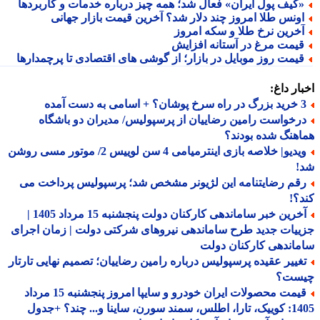
کیف پول ایران» فعال شد؛ همه چیز درباره خدمات و کاربردها
ونس طلا امروز چند دلار شد؟ آخرین قیمت بازار جهانی
خرین نرخ طلا و سکه امروز
یمت مرغ در آستانه افزایش
یمت روز موبایل در بازار؛ از گوشی های اقتصادی تا پرچمدارها
ار داغ:
 اسامی به دست آمده
رخواست رامین رضاییان از پرسپولیس/ مدیران دو باشگاه
هنگ شده بودند؟
ویدیو| خلاصه بازی اینترمیامی 4 سن لوییس 2/ موتور مسی روشن
!
قم رضایتنامه این لژیونر مشخص شد؛ پرسپولیس پرداخت می
؟!
آخرین خبر ساماندهی کارکنان دولت پنجشنبه 15 مرداد 1405 |
یات جدید طرح ساماندهی نیروهای شرکتی دولت | زمان اجرای
اندهی کارکنان دولت
غییر عقیده پرسپولیس درباره رامین رضاییان؛ تصمیم نهایی تارتار
ست؟
قیمت محصولات ایران خودرو و سایپا امروز پنجشنبه 15 مرداد
 سورن، ساینا و... چند؟ +جدول