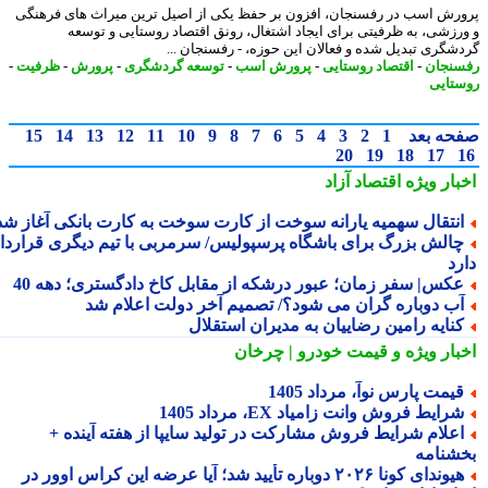
رش اسب در رفسنجان، افزون بر حفظ یکی از اصیل ترین میراث های فرهنگی
رزشی، به ظرفیتی برای ایجاد اشتغال، رونق اقتصاد روستایی و توسعه
شگری تبدیل شده و فعالان این حوزه، - رفسنجان ...
نجان
-
اقتصاد روستایی
-
پرورش اسب
-
توسعه گردشگری
-
پرورش
-
ظرفیت
-
تایی
حه بعد
1
2
3
4
5
6
7
8
9
10
11
12
13
14
15
20
19
18
17
بار ویژه
اقتصاد آزاد
نتقال سهمیه یارانه سوخت از کارت سوخت به کارت بانکی آغاز شد
الش بزرگ برای باشگاه پرسپولیس/ سرمربی با تیم دیگری قرارداد
رد
کس| سفر زمان؛ عبور درشکه از مقابل کاخ دادگستری؛ دهه 40
ب دوباره گران می شود؟/ تصمیم آخر دولت اعلام شد
نایه رامین رضاییان به مدیران استقلال
بار ویژه
و قیمت خودرو | چرخان
یمت پارس نوآ، مرداد 1405
رایط فروش وانت زامیاد EX، مرداد 1405
علام شرایط فروش مشارکت در تولید سایپا از هفته آینده +
شنامه
هیوندای کونا ۲۰۲۶ دوباره تأیید شد؛ آیا عرضه این کراس اوور در