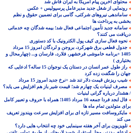
حتوای آخرین پیام آمریکا به ایران فاش شد
ونمایی از شغل جدید مدیرعامل پرسپولیس + عکس
اماندهی نیروهای شرکتی، گامی برای تضمین حقوق و نظم
ی به پرداخت ها
امانه جدید تأمین اجتماعی فعال شد؛ بیمه شدگان چه خدماتی
افت می کنند؟
حوه فعال سازی کیف پول الکترونیک با کد دستوری
جدول قطعی برق شهرکرد، بروجن و لردگان امروز 15 مرداد
1405 +برنامه خاموشی فرخشهر، فلارد، فارسان و... (چهارمحال و
یاری )
راز طول عمر انسان در دستان یک نوجوان 15 ساله؟ ادعایی که
ن را شگفت زده کرد
یب ریزش قیمت دلار تند شد +نرخ جدید امروز 15 مرداد
صرف لبنیات یک چهارم شد؛ قیمت شیر باز هم افزایش می یابد؟
شدار درباره گرانی لبنیات
فال ابجد فردا جمعه 16 مرداد 1405؛ همراه با حروف و تعبیر کامل
ی متولدین تمام ماه ها
ایکروسافت مسیر تازه ای برای افزایش سرعت ویندوز تعریف
کند
لویزیون برای آخر هفته سینمایی خود چه انتخاب هایی دارد؟
دعای ردزنی محل استقرار شهید لاریجانی از طریق تماس تلفنی