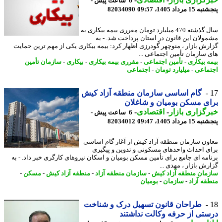
6 ساعت پیش -
 مرداد 1405، 09:57
82034090
سال گذشته 470 میلیارد تومان مقرری بیمه بیکاری به
ولان این قانون در استان پرداخت شد. - به
رش بازار ، منوچهر گودرزی اظهار کرد: بیمه بیکاری یکی از مهم ترین حمایت
 سازمان تأمین اجتماعی ...
ه بیکاری
-
تأمین اجتماعی
-
مقرری بیمه بیکاری
-
بیکاری
-
سازمان تأمین
ماعی
-
میلیارد تومان
-
اجتماعی
گام اساسی سازمان منطقه آزاد کیش
ی مسکن بومیان و شاغلان
گزاری بازار
-
اقتصادی
-
6 ساعت پیش -
 مرداد 1405، 09:47
82034012
ون سازمان منطقه آزاد کیش از آغاز گام اساسی
ی احداث واحدهای مسکونی و تدوین و پیگیری
امه ای جامع برای تأمین مسکن بومیان و اسکان نیروهای کارگری خبر داد. - به
رش بازار ، مهدی ...
مان منطقه آزاد کیش
-
سازمان منطقه آزاد
-
منطقه آزاد کیش
-
مسکن
-
قه آزاد
-
سازمان
-
بومیان
طراحان قانون تسهیل درک و شناخت
تی از حرفه وکالت نداشتند