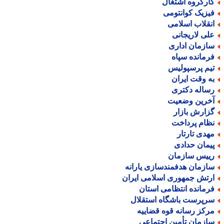
ارگروه اشتغال
یزیک کوانتومی
نقلاب اسلامی
لی لاریجانی
ازمان اداری
رمانده سپاه
یم پرسپولیس
ه وقت ایران
ساله دکتری
خرین وضعیت
زارش بازار
ظام پرداخت
هدی تارتار
یمان حدادی
ییس سازمان
ازمان هدفمندسازی یارانه
رتش جمهوری اسلامی ایران
رمانده انتظامی استان
رپرست باشگاه استقلال
رکز رسانه قوه قضاییه
ازمان تأمین اجتماعی