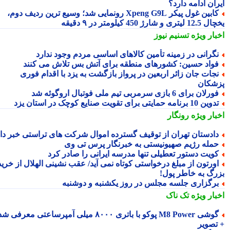
ان ادامه دارد؟
کابین غول پیکر Xpeng G9L رونمایی شد؛ وسیع ترین ردیف دوم،
ری و شارژ 450 کیلومتر در ۹ دقیقه
بار ویژه
تسنیم نیوز
گرانی در زمینه تأمین کالاهای اساسی مردم وجود ندارد
واد حسین: کشورهای منطقه برای آتش بس تلاش می کنند
جات جان زائر اربعین در پرواز بازگشت به یزد با اقدام فوری
شکان
رلان برای 6 بازی سرمربی تیم ملی فوتبال اروگوئه شد
ین 10 برنامه حمایتی برای تقویت صنایع کوچک در استان یزد
بار ویژه
رونگار
ادستان تهران از توقیف گسترده اموال شرکت های تراستی خبر داد
مله رژیم صهیونیستی به خبرنگار پرس تی وی
ویت دستور تعطیلی تنها مدرسه ایرانی را صادر کرد
ورتون از مبلغ درخواستی کوتاه نمی آید/ عقب نشینی الهلال از خرید
رگ به خاطر پول!
رگزاری جلسه مجلس در روز یکشنبه و دوشنبه
بار ویژه
تک ناک
گوشی M8 Power پوکو با باتری ۸۰۰۰ میلی آمپرساعتی معرفی شد
تصویر