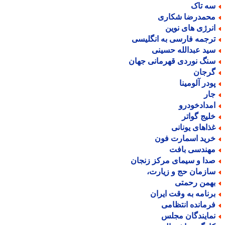
ه تاک
حمدرضا شکاری
نرژی های نوین
رجمه فارسی به انگلیسی
ید عبدالله حسینی
نگ نوردی قهرمانی جهان
رجان
ودر آلومینا
ار
مدادخودرو
لیج گواتر
ذاهای یونانی
رید اسمارت فون
هندسی بافت
دا و سیمای مرکز زنجان
ازمان حج و زیارت،
همن رحمتی
رنامه به وقت ایران
رمانده انتظامی
مایندگان مجلس