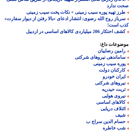
ت ندارد
رز تهیه پوره سیب زمینی + نکات پخت سیب زمینی
رباز روح الله رضوی: انتشار ادعای «بالا رفتن از دیوار سفارت»
ب است!
 احتکار 206 میلیاردی کالاهای اساسی در اردبیل
ضوعات داغ:
امین رضاییان
اماندهی نیروهای شرکتی
وره سیب زمینی
ارکنان دولت
یران خودرو
یروهای شرکتی
ربت حیدریه
یروی هوایی
الاهای اساسی
ئتلاف دریایی
یف
سام الدین سراج ب
ب خاطره