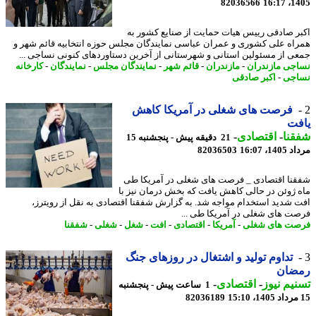
82036566
1405
ر صادقی رییس هیات حمایت از صنایع کشور به
اه علی کشوری و عمران عباسی نمایندگان مجلس حوزه انتخابیه قائم شهر و
ی از مسئولین استانی و شهرستانی از آخرین دستاوردهای کنونی نساجی ...
جی مازندران
-
مازندران
-
قائم شهر
-
نمایندگان مجلس
-
نمایندگان
-
کارخانه
جی
-
اکبر صادقی
فرصت های شغلی در آمریکا کاهش
فت
نا
-
اقتصادی
-
21 دقیقه پیش - پنجشنبه 15
1، 16:07
82036503
نا اقتصادی _ فرصت های شغلی در آمریکا طی
 ژوئن در حالی کاهش یافت که بخش درمان نیز با
 شدید استخدام مواجه شد. به گزارش شفقنا اقتصادی به نقل از رویترز،
ت های شغلی در آمریکا طی ...
ت های شغلی
-
آمریکا
-
اقتصادی
-
افت
-
شغل
-
شغلی
-
شفقنا
تداوم تولید و اشتغال در روزهای جنگ
ضان
یم نیوز
-
اقتصادی
-
1 ساعت پیش - پنجشنبه
82036189