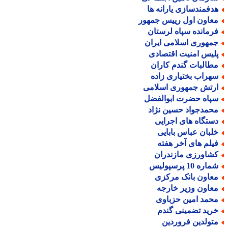
دفمندسازی یارانه ها
عاون اول رییس جمهور
رمانده سپاه لرستان
مهوری اسلامی ایران
لیس امنیت اقتصادی
طالبات گندم کاران
هراب بختیاری زاده
رتش جمهوری اسلامی
پاه حضرت ابوالفضل
حمدجواد حسین نژاد
ستگاه های اجرایی
لبان عباس بابایی
یلم های آخر هفته
شاورزی مازندران
اره 10 پرسپولیس
عاون بانک مرکزی
عاون وزیر خارجه
حمد امین حزباوی
رید تضمینی گندم
تولدین فروردین