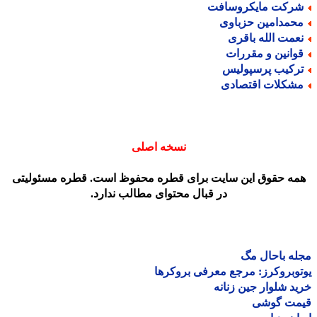
رکت مایکروسافت
حمدامین حزباوی
عمت الله باقری
وانین و مقررات
رکیب پرسپولیس
شکلات اقتصادی
نسخه اصلی
مه حقوق این سایت برای قطره محفوظ است. قطره مسئولیتی
در قبال محتوای مطالب ندارد.
ه باحال مگ
وبروکرز: مرجع معرفی بروکرها
د شلوار جین زنانه
مت گوشی