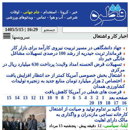
-
-
-
-
خبر
کرونا
استخدام
جام جهانی
اوقات
-
-
-
شرعی
آب و هوا
تماس
ویدئوهای ورزشی
16:29 | 1405/5/15
ار کار و اشتغال
سرویسها
جهاد دانشگاهی در مسیر تربیت نیروی کارآمد برای بازار کار
فرماندار تربت حیدریه از رشد 100 درصدی تسهیلات مشاغل
انگی خبر داد
تسهیلات قرض الحسنه امداد ولایت؛ پرداخت 630 میلیارد ریال در
رکزی
اشتغال بخش خصوصی آمریکا کمتر از حد انتظار افزایش یافت
اختصاص 2 هزار میلیارد تومان منابع جدید به زنجیره تولیدات
شاورزی همدان
فرصت های شغلی در آمریکا کاهش یافت
حه بعد
1
2
3
4
5
6
7
8
9
10
11
12
13
14
15
20
19
18
17
تأکید بر تداوم تولید و صیانت از اشتغال
خانه نساجی مازندران و واگذاری به
ک دارای اهلیت
ا
-
سیاسی
-
12 دقیقه پیش - پنجشنبه 15 مرداد