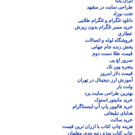
ان پدیا
احی سایت در مشهد
 نوزاد
لود تلگرام و تلگرام طلایی
د ممبر تلگرام بدون ریزش
اری
شگاه لوله و اتصالات
 زنده جام جهانی
مت طلا دست دوم
ر اچ پی
ره وین تک
ت دلار امروز
زش ارز دیجیتال در تهران
ت بار
رین طراحی سایت یزد
د مانیتور استوک
د فالوور پاپ آپ اینستاگرام
یای تبلیغاتی
ید سالت
نه چاپ کتاب با ارزان ترین قیمت
 کتاب ویژه رتبه بندی معلمان