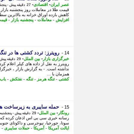
-
-
عصر ایران
اقتصادی
27 دقیقه پیش - پنجشنبه 15 مرداد 1405، 11:40
قیمت طلا در معاملات روز پنجشنبه بازار
کاهش بازده اوراق خزانه به بالاترین سط
افزایش
-
معاملات
-
پنجشنبه بازار
-
قیم
رویترز: تردد کشتی ها در تن
14 -
-
-
خبرگزاری بازار
بین الملل
29 دقیقه پیش - پنجشنبه 15 مرداد 1405، 11:37
نداشته است. - به گزارش بازار ، خبرگزا
همزمان با ...
کشتی
-
تنگه هرمز
-
تنگه
-
نفتکش
-
باب 
حمله سایبری به زیرساخت های آب 12 ایا
15 -
-
-
رونگار
بین الملل
29 دقیقه پیش - پنجشنبه 15 مرداد 1405، 11:37
سوتا، جورجیا، نیوجرسی و داکوتای جنوب
ایالت آمریکا
-
آمریکا
-
حملات سایبری
-
س