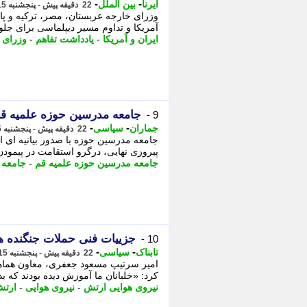
-
-
ایرنا
بین الملل
22 دقیقه پیش - پنجشنبه 15 مرداد 1405، 11:45
وزرای خارجه عربستان، مصر، ترکیه و پا
آمریکا و تداوم مسیر دیپلماسی برای جلو
ایران و آمریکا
-
یادداشت تفاهم
-
وزرای 
جامعه مدرسین حوزه علمیه قم:
9 -
-
-
جماران
سیاسی
22 دقیقه پیش - پنجشنبه 15 مرداد 1405، 11:45
جامعه مدرسین حوزه با صدور بیانیه ای اع
پیروزی نهایی، درگرو استقامت در پیمودن 
جامعه مدرسین حوزه علمیه قم
-
جامعه 
جزییات فنی حملات جنگنده ها
10 -
-
-
تابناک
سیاسی
22 دقیقه پیش - پنجشنبه 15 مرداد 1405، 11:45
امیر سرتیپ مسعود جعفری، معاون هماهنگ
کرد: «خلبانان ما آموزش دیده بودند که بدون استفاده از GPS و INS، -
نیروی هوایی ارتش
-
نیروی هوایی
-
ارتش