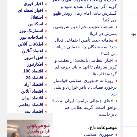
اخبار فوری
گویند اگر این جنگ تشدید شود و
اخبار لحظه ای
گسترش بیابد، امام زمان زودتر ظهور
استقلال
می کند!
اسکناس
شباهت عجیب نجم الدین شریعتی به
اسمارتک نیوز
م بود
پسرش در کربلا
اصلاحات نیوز
سامانه جدید تأمین اجتماعی فعال
اطلاعات آنلاین
شد؛ بیمه شدگان چه خدماتی دریافت
اعتماد آنلاین
می کنند؟
افق امروز
اخبار انتظامی پایتخت؛ از تعقیب و
افکارنیوز
گریز سارقان تا انهدام باند حرفه ای
اقتصاد 100
گردنبندقاپ ها
اقتصاد 24
روزنامه جمهوری اسلامی خواستار
اقتصاد آزاد
برخورد قضایی با باقر خرازی و نیلی
ال ایالات متحده(FCC)،
اقتصاد آنلاین
شد
اقتصاد ایران
ادعای جنجالی ترامپ؛ ایران به دنبال
اقتصاد معاصر
توافق است، گزینه نظامی هم
اقتصاد نیوز
پابرجاست
اکو ایران
اکوفارس
موضوعات داغ:
اکونگار
جمهوری اسلامی