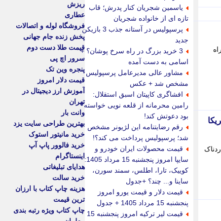
ریزش
یاسمین شجریان کنار پدرش؛ قاب
عطاری
تازه ای از خانواده شجریان
فروشگاه لوله و اتصالات
پرسپولیس در آستانه جذب 3 بازیکن
پخش زنده جام جهانی
جدید
قیمت طلا دست دوم
درباره مذاکرات صلح ایران و آمریکا، تردد کشتی ها در 2 آبراه
3 خرید بزرگ در راه سرخ پوشان؟ +
سرور اچ پی
اسامی به دست آمده
پنجره وین تک
مشاور عالی مدیرعامل پرسپولیس
قیمت دلار امروز
مشخص شد + عکس
آموزش ارز دیجیتال در
افشاگری کاپیتان اسبق استقلال:
تهران
رامین محرمانه از قلعه نویی خواسته
وانت بار
بود دعوتش کند!
یکا
بهترین طراحی سایت یزد
رقم رضایتنامه این لژیونر مشخص
خرید مانیتور استوک
شد؛ پرسپولیس پرداخت می کند؟!
خرید فالوور پاپ آپ
قیمت محصولات ایران خودرو و
ردناک
اینستاگرام
سایپا امروز پنجشنبه 15 مرداد 1405:
هدایای تبلیغاتی
کوییک، تارا، اطلس، سمند سورن،
خرید سالت
ساینا و... چند؟ +جدول
هزینه چاپ کتاب با ارزان
قیمت دلار و قیمت یورو امروز
ترین قیمت
پنجشنبه 15 مرداد 1405 + جدول
چاپ کتاب ویژه رتبه بندی
قیمت لیر ترکیه امروز پنجشنبه 15