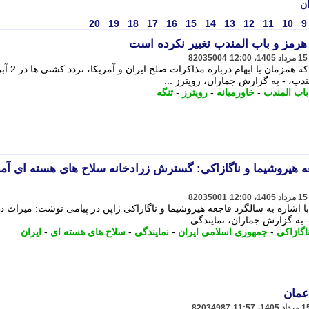
ان
20
19
18
17
16
15
14
13
12
11
10
9
 هرمز و باب المندب تغییر نکرده است
82035004
خبرگزاری رویترز در گزارشی اعلام کرد که همزمان با ابهام 
ندب، - به گزارش جماران، رویترز ...
باب المندب
-
خاورمیانه
-
رویترز
-
تنگه
عه هیروشیما و ناگازاکی: گسترش زرادخانه سلاح های هسته ای آمر
82035001
ا اشاره به سالگرد فاجعه هیروشیما و ناگازاکی ژاپن در پیامی نوشت: میراث د
 به گزارش جماران، نمایندگی ...
اگازاکی
-
جمهوری اسلامی ایران
-
نمایندگی
-
سلاح های هسته ای
-
ایران
عمان
82034987