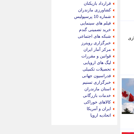
جام جم
قرارداد بازیکنان
جدید پرس
کشاورزی مازندران
جماران
شماره 10 پرسپولیس
جوان ایرانی
فیلم های سینمایی
جهان مانا
خرید تضمینی گندم
جهان نگر
شبکه های اجتماعی
ازی
جهان نیوز
خبرگزاری رویترز
چطور
مرکز آمار ایران
چمپیونات
قوانین و مقررات
چمدون
لیگ های اروپایی
چه خبر
تحصیلات تکمیلی
حادثه 24
فدراسیون جهانی
حرف تو
خبرگزاری تسنیم
حوادث پلاس
استان مازندران
حوزه نیوز
خدمات بازرگانی
خبر آنلاین
کالاهای خوراکی
خبر جنوب
ایران و آمریکا
خبر سیاسی
اتحادیه اروپا
خبر گردون
خبر ورزشی
خبرجو