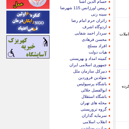
حسام الدین آشنا
اینتیتر
رییس اورژانس 115 شهرضا
ایونا نیوز
سینه زنی
بازتاب آنلاین
زائران حرم امام رضا
باشگاه خبرنگاران
اردوگاه اشرف
باغستان نیوز
سردار احمد شفایی
املات
بامبوک
محسن فرهادی
ببین و بخون
افراد مسلح
بدینسان
هیات دولت
بنکر
کمیته امداد و بهزیستی
بیت ران
جمهوری اسلامی ایران
پارس فوتبال
دبیرکل سازمان ملل
پارسینه
متولدین فروردین
پارسینه پلاس
باشگاه پرسپولیس
رده
پاز آنلاین
ابوالفضل جلالی
پاس گل
باشگاه استقلال
پانا
محله های تهران
پرتو نیوز
گروه تروریستی
پرسون
سرمایه گذاران
پنجره نیوز
انقلاب اسلامی
پویامگ
وزارت بهداشت