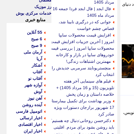
معلمان
مرداد 1405
 دنیای
رز موزیک
فال ابجد | فال ابجد فردا جمعه 16
خدمات مرکزی بوش
مرداد ماه 1405
منابع خبری
جوانی که در درگیری نابینا شد،
قصاص چشم خواست
55 آنلاین
افزایش قیمت محصولات سایپا
6 صبح
امروز | آخرین جزییات افزایش قیمت
9 صبح
محصولات سایپا امروز | بررسی قیمت
آرمان ملی
خودروهای سایپا در بازار و کارخانه
آریا
مهمترین اشتباهات زندگی!
آشکار
منچستریونایتد سرمربی جدیدش را
آفتاب
انتخاب کرد
آفتاب نو
فیلم های سینمایی آخر هفته
آوازه شهر
تلویزیون (15 و 16 مرداد 1405) +
آوش
خلاصه داستان و زمان پخش
آهن نیوز
وزیر بهداشت برای تکمیل بیمارستان
آینده روشن
17 شهریور برازجان دستورات ویژه
اتومبیل فارسی
رونویس،
صادر کرد
اخبار ارسالی
دکترحسن روحانی:دنبال چه هستیم؟
اخبار اقتصادی
باید روشن بشود برای مردم. اقلیتی
اخبار ایران
حرف های عجیب و غریب می زنندمی