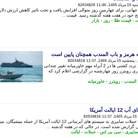
82034829
 جهانی، برای چهارمین روز متوالی افزایش یافت و تحت تاثیر کاهش ارزش دلار
ح خود در هفت هفته گذشته رسید. قیمت ...
ت
-
قیمت طلا
-
روز
-
بازار
گه هرمز و باب المندب همچنان پایین است
82034818
رویترز به نقل از داده های کپلر اعلام کرد تردد کشتی ها در 2 آبراه مهم خاورمیانه تغییر چندانی
ری رویترز روز چهارشنبه در گزارشی اعلام کرد که
المندب
-
رویترز
-
خاورمیانه
لت آمریکا
82034816
رسانه خبری سی بی اس اذعان کرده که حملات سایبری به سیستم های آبرسانی 12 ایالت آمریکا از جمله میشیگان،
ی گزارش شده است. در حالی که در هفته گذشته ...
ایبری
-
سی بی اس
-
حملات
-
ایالت