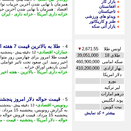
بازار کار
همزمان با نهایی شدن آخرین جزییات توافق
افغانستان
اقتصاد : همزمان با نهایی شدن آخرین جز
تاجیکستان
خزانه داری آمریکا
-
خزانه داری
-
ایران
-
ویدئو های ورزشی
طنز و کاریکاتور
بازار آتی سکه
طلا به بالاترین قیمت 7 هفته اخیر رسید!
4 -
اونس طلا
2,671.55
▼
-
-
جماران
اقتصادی
12 دقیقه پیش - پنجشنبه 15 مرداد 1405، 11:55
طلای 18
39,051,000
قیمت طلا امروز برای چهارمین روز متوا
سکه امامی
460,900,000
اخیر رسید. این صعود تحت تاثیر عوامل
آمدن بازدهی اوراق خزانه ...
بهار ازادی
410,200,000
خزانه داری آمریکا
-
بالاترین
-
هفته اخیر
-
دلار امریکا
یورو
لیر ترکیه
درهم امارات
قیمت حواله دلار امروز پنجشنبه 15 مرداد 5
5 -
پوند انگلیس
-
-
رونویس
اقتصادی
13 دقیقه پیش - پنجشنبه 15 مرداد 1405، 11:53
بیت کویین
به گزارش ر
بیشتر + کد نمایش
پنجشنبه 15 مرداد، قیمت فروش حواله دلار آمریکا در مرکز مبادله ارز و طلای ...
حواله
-
دلار آمریکا
-
پنجشنبه
-
قیمت
-
مب