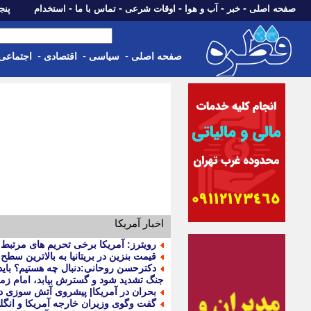
-
-
-
-
-
صفحه اصلی
خبر
آب و هوا
اوقات شرعی
تماس با ما
استخدام
پنجشنبه، 15 م
-
-
-
صفحه اصلی
سیاسی
اقتصادی
اجتماعی
اخبار آمریکا
رویترز: آمریکا برخی تحریم های مرتبط با
قیمت بنزین در بریتانیا به بالاترین سطح
دکترحسن روحانی:دنبال چه هستیم؟ بای
جنگ تشدید شود و گسترش بیابد، امام زما
بحران در آمریکا| پیشروی آتش سوزی در 
گفت وگوی وزیران خارجه آمریکا و انگلی