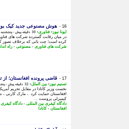
هوش مصنوعی جدید کیک بود
16 -
-
-
ایونا نیوز
فناوری
30 دقیقه پیش - پنجشنبه 15 مرداد 1405، 11:36
در میان رقابت گسترده شرکت های فناور
کرده است؛ چت باتی که برخلاف تصور کا
شرکت های فناوری
-
مصنوعی
-
راه اندا
قاضی پرونده افغانستان؛ از تح
17 -
-
-
تسنیم نیوز
بین الملل
32 دقیقه پیش - پنجشنبه 15 مرداد 1405، 11:35
نخست وزیر کانادا در مقابل تحریم آمریکا
افغانستان حمایت کرد. ، مارک کارنی ، نخس
کیمبرلی پروست ...
دادگاه کیفری بین المللی
-
دادگاه کیفری
-
افغانستان
-
کانادا