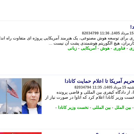
!
82034799
ی برای توسعه هوش مصنوعی، یک هنرمند آمریکایی پروژه ای متفاوت راه اند
ربران، هیچ الگوریتم هوشمندی پشت آن نیست ...
زی
-
فناوری
-
هوش
-
آمریکایی
-
زبانی
ریم آمریکا تا اعلام حمایت کانادا
82034794
، از دادگاه کیفری بین المللی و قاضی پرونده
ت وزیر کانادا اعلام کرد که اتاوا در صورت نیاز از
بین الملل
-
بین المللی
-
نخست وزیر کانادا
-