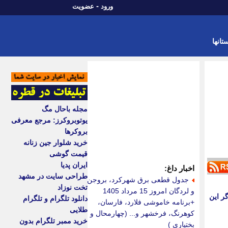
-
ورود
عضویت
تانها
مجله باحال مگ
یوتوبروکرز: مرجع معرفی
بروکرها
خرید شلوار جین زنانه
قیمت گوشی
ایران پدیا
اخبار داغ:
طراحی سایت در مشهد
جدول قطعی برق شهرکرد، بروجن
تخت نوزاد
و لردگان امروز 15 مرداد 1405
ر این
دانلود تلگرام و تلگرام
+برنامه خاموشی فلارد، فارسان،
طلایی
کوهرنگ، فرخشهر و... (چهارمحال و
خرید ممبر تلگرام بدون
بختیاری )