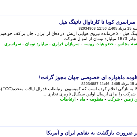
راسری کوبا تا کارناوال ناتینگ هیل
82034908
از خاموشی سراسری کوبا تا کارناوال ناتینگ هیل - 2 فرمانده نیروی هوایی ارتش: در دفاع از ایران، جان بر کف خواهی
 شرکت ...
یسه مجلس
-
عضو هیات رییسه
-
سربازان فراری
-
میلیارد تومان
-
سراسری
نظومه ماهواره ای خصوصی جهان مجوز گرفت!
82034887
شرکت Xona مستقر در کالیفرنیای آمریکا به تازگی اعلام کرده است که کمیسیون ارتباطات فدر
 شرکت را برای ارسال اولین سیگنال ناوبری تجاری ...
ین زمین
-
شرکت
-
منظومه
-
ماه
-
ارتباطات
ر ضرورت بازگشت به تفاهم ایران و آمریکا