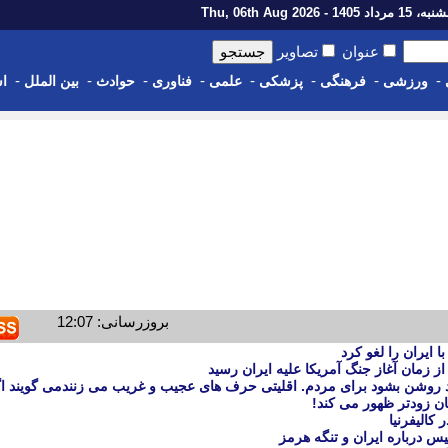
رداد 1405 - Thu, 06th Aug 2026
عنوان
تصاویر
-
-
-
-
-
-
-
-
ورزشی
فرهنگی
پزشکی
علمی
فناوری
حوادث
بین الملل
اس
بروزرسانی: 12:07
 ایران را لغو کرد
 از زمان آغاز جنگ آمریکا علیه ایران رسید
د روشن بشود برای مردم. اقلیتی حرف های عجیب و غریب می زنندمی گویند اگ
ن زودتر ظهور می کند!
کالیفرنیا
س درباره ایران و تنگه هرمز