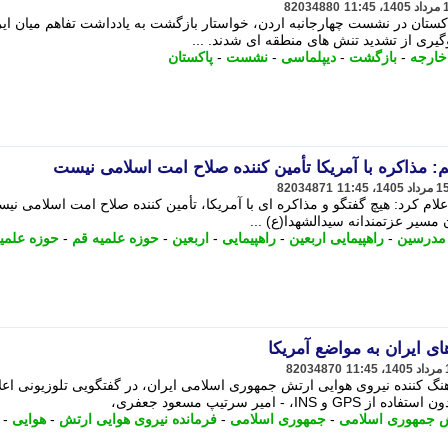
82034880
کستان در نشست چهارجانبه اردن، خواستار بازگشت به یادداشت تفاهم میان ایر
گیری از تشدید تنش های منطقه ای شدند. ...
خارجه
-
بازگشت
-
دیپلماسی
-
نشست
-
پاکستان
 مذاکره با آمریکا تأمین کننده صلاح امت اسلامی نیست
82034871
لام کرد: هیچ گفتگو و مذاکره ای با آمریکا، تأمین کننده صلاح امت اسلامی نی
مسیر عزتمندانه سیدالشهدا(ع) ...
مدرسین
-
راهپیمایی اربعین
-
راهپیمایی
-
اربعین
-
حوزه علمیه قم
-
حوزه علمی
ی ایران به مواضع آمریکا
82034870
 کننده نیروی هوایی ارتش جمهوری اسلامی ایران، در گفتگویی تلوزیونی اعل
 امیر سرتیپ مسعود جعفری،
 جمهوری اسلامی
-
جمهوری اسلامی
-
فرمانده نیروی هوایی ارتش
-
هوایی
-