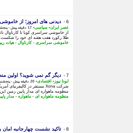
دیدنی های امروز؛ از خاموشی س
6 -
-
-
عصر ایران
سیاسی
17 دقیقه پیش - پنجشنبه 15 مرداد 1405، 11:50
طلا رکورد هفت هفته ای خود را شکست تهاتر 1673 میلیارد تومان از اموال
خاموشی سراسری
-
کارناوال
-
هیات ری
دیگر گم نمی شوید؟ اولین م
7 -
-
-
ایونا نیوز
اقتصادی
20 دقیقه پیش - پنجشنبه 15 مرداد 1405، 11:46
منظومه ماهواره ای مدار پایین زمین این
منظومه ماهواره ای
-
ماهواره
-
مدار پای
تاکید نشست چهارجانبه امان ب
8 -