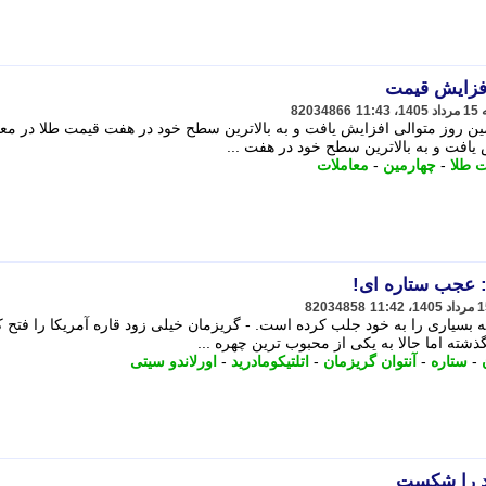
افزایش قیمت
82034866
ین روز متوالی افزایش یافت و به بالاترین سطح خود در هفت قیمت طلا در مع
یافت و به بالاترین سطح خود در هفت ...
 طلا
-
چهارمین
-
معاملات
: عجب ستاره ای!
82034858
 بسیاری را به خود جلب کرده است. - گریزمان خیلی زود قاره آمریکا را فتح ک
شته اما حالا به یکی از محبوب ترین چهره ...
-
ستاره
-
آنتوان گریزمان
-
اتلتیکومادرید
-
اورلاندو سیتی
د را شکست