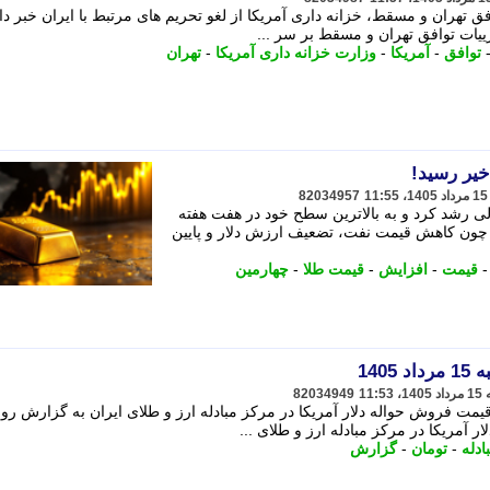
 تهران و مسقط، خزانه داری آمریکا از لغو تحریم های مرتبط با ایران خبر داد
ییات توافق تهران و مسقط بر سر ...
توافق
-
آمریکا
-
وزارت خزانه داری آمریکا
-
تهران
82034957
لی رشد کرد و به بالاترین سطح خود در هفت هفته
ی چون کاهش قیمت نفت، تضعیف ارزش دلار و پایین
قیمت
-
افزایش
-
قیمت طلا
-
چهارمین
140
82034949
ونویس، پنجشنبه 15 مرداد، قیمت فروش حواله دلار آمریکا در مرکز مبادله ارز و طلای ایران به گزارش 
ادله
-
تومان
-
گزارش