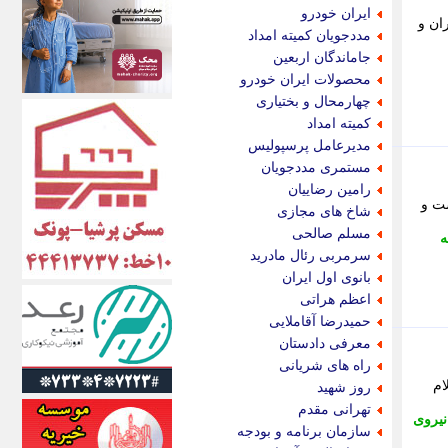
اکونیوز
ایران خودرو
ان و
الف
مددجویان کمیته امداد
انتشار آنلاین
جاماندگان اربعین
اندیشه قرن
محصولات ایران خودرو
اندیشه معاصر
چهارمحال و بختیاری
اندیشه ها
کمیته امداد
انرژی پرس
مدیرعامل پرسپولیس
ای استخدام
مستمری مددجویان
ایتنا
رامین رضاییان
ایراف
ست و
شاخ های مجازی
ایران آرت
مسلم صالحی
ه
ایران آنلاین
سرمربی رئال مادرید
ایران زندگی
بانوی اول ایران
ایران فوری
اعظم هراتی
ایرانی روز
حمیدرضا آقاملایی
ایرانیتال
معرفی دادستان
ایرنا
راه های شریانی
ایسکانیوز
ام
روز شهید
ایسنا
تهرانی مقدم
نیروی
ایکنا
سازمان برنامه و بودجه
ایلنا