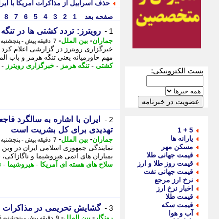
حذف اسراییل از مذاکرات آمریکا با ایر
صفحه بعد
1
2
3
4
5
6
7
8
رویترز: تردد کشتی ها در تنگه
1 -
-
-
جماران
بین الملل
7 دقیقه پیش - پنجشنبه 15 مرداد 1405، 12:00
مهم خاورمیانه یعنی تنگه هرمز و باب الم
کشتی
-
تنگه هرمز
-
خبرگزاری رویترز
-
پست الکترونیکی:
ایران با اشاره به سالگرد فاج
2 -
تهدیدی برای کل بشریت است
5 + 1
یارانه ها
-
-
جماران
بین الملل
7 دقیقه پیش - پنجشنبه 15 مرداد 1405، 12:00
مسکن مهر
نمایندگی جمهوری اسلامی ایران در وین ب
قیمت جهانی طلا
بمباران های اتمی هیروشیما و ناگازاکی، -
قیمت روز طلا و ارز
سلاح های هسته ای آمریکا
-
هیروشیما
-
ن
قیمت جهانی نفت
نرخ ارز مرجع
اخبار نرخ ارز
قیمت طلا
قیمت سکه
گشایش تحریمی در مذاکرات 
3 -
آب و هوا
-
-
رونگار
بین الملل
9 دقیقه پیش - پنجشنبه 15 مرداد 1405، 11:57