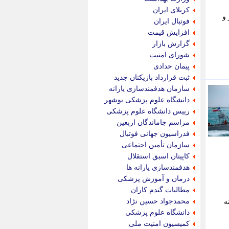
پویه آنلاین
کربلای ایران
 و
پیام نفت
فوتبال ایران
تابناک
افزایش قیمت
تازه نیوز
گزارش بازار
تبیان
شورای امنیت
تجارت نیوز
پیمان حدادی
تحریریه
ثبت قرارداد بازیکنان جدید
ترابر نیوز
سازمان هدفمندسازی یارانه
ترفندباز
دانشگاه علوم پزشکی بوشهر
تریبون اقتصاد
رییس دانشگاه علوم پزشکی
تسنیم نیوز
مراسم جاماندگان اربعین
تک ناک
فدراسیون جهانی فوتبال
تکراتو
سازمان تأمین اجتماعی
توریسم آنلاین
کاپیتان اسبق استقلال
تولید نیوز
هدفمندسازی یارانه ها
تیتر فوری
درمان و آموزش پزشکی
تیکنا
مطالبات گندم کاران
جاب ویژن
محمدجواد حسین نژاد
 مینه
جار نیوز
دانشگاه علوم پزشکی
جالبتر
کمیسیون امنیت ملی