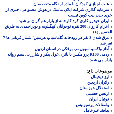
لت لجبازی کودکان با مادر از نگاه متخصصان
رمایه گذاری شرکت ایلان ماسک در هوش مصنوعی؛ خبری از
د جدید بیت کوین نیست
یران خودرو کاری کرد کارخانه از بازار هم گران تر شود
اعزام کاروان 200 نفره نوجوانان کهگیلویه و بویراحمدی به طریق
سین (ع)
غرق شدن 2 نفر در رودخانه گاماسیاب هرسین؛ شمار قربانی ها 7
 شد
غاز واکسیناسیون تب برفکی در استان اردبیل
ردمی K100 پرو مکس با باتری غول پیکر و شارژ بی سیم روانه
ار می شود
ضوعات داغ:
رز دیجیتال
ائران اربعین
ستقلال خوزستان
ربعین حسینی
وتبال ایران
انتقالات پرسپولیس
دافند غیرعامل