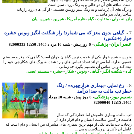
. ساقه های آن تو خالی و به رنگ زرد ـ سبز است
رگ های آن پَرمانند و به رنگ سبز روشن هستند. - از گل های زرد رازیانه
ارهای بذر مانند ...
انه
-
ولی
-
متفاوت
-
گیاه
-
قاره آمریکا
-
شیرین
-
شیرین بیان
گیاهی بدون مغز که می شمارد؛ راز شگفت انگیز ونوس حشره
ار (+عکس)
 ایران
-
پزشکی
-
6 روز پیش - شنبه 10 مرداد 1405، 12:50
82000332
س حشره خوار یکی از عجیب ترین گیاهان جهان است؛ گیاهی که مغز و سیستم
ی ندارد، اما می تواند تعداد تماس های وارد شده به برگ های شکارچی خود را
 کند و بر اساس آن تصمیم بگیرد چه زمانی ...
-
شگفت انگیز
-
گیاهی
-
ونوس
-
شکار
-
حشره
-
سیستم عصبی
رخ نمایی «بیماری هزارچهره» / زنگ
 تب مالت به صدا درآمد
یم نیوز
-
پزشکی
-
6 روز پیش - شنبه 10 مرداد
82000040
1405
مالت، بیماری خاموش اما خطرناکی که سال
ت در کمین سلامت انسان و دام قرار دارد. از
ان، تب مالت یکی از مهم ترین بیماری های مشترک بین انسان و دام است که
ل آن باکتری بروسلاست و می ...