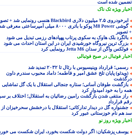
مین شده است
بار ویژه
تک ناک
رخودروی ۲.۵ میلیون دلاری Blackbird هنسی رونمایی شد + تصویر
گوشی M8 Power پوکو با باتری ۸۰۰۰ میلی آمپرساعتی معرفی شد
تصویر
الگرد بلک هاوک به سکوی پرتاب پهپادهای رزمی تبدیل می شود
زرگ ترین نیروگاه خورشیدی ایران در این استان احداث می شود
ولکس واگن از سدان Jetta M6 رونمایی کرد
بار فوتبال در صبح فوتبالی
سمی؛ قرارداد وینیسیوس با رئال تا ۲۰۳۲ تمدید شد
ویدئو) پایان تلخ عشق امیر و فاطمه؛ داماد محبوب سندرم داون
گذشت
ازگشت طوفان آسانی؛ ستاره جنجالی استقلال با یک گل تماشایی
ه را به خود امیدوار کرد
از منتفی شدن بازگشت رامین رضائیان به استقلال؛ اختلاف بر سر
م قرارداد
شنواره گل در دیدار تدارکاتی؛ استقلال با درخشش سحرخیزان از
 هم نام خوزستانی عبور کرد
بار ویژه
روز نو
وسف پزشکیان: اگر دولت شکست بخورد، ایران شکست می خورد