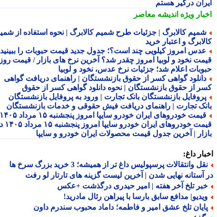
ران درگیر هستم
بار ویژه
اندیشه معاصر
میم کالابرگ | جزئیات طرح شمیم کالابرگ | نحوه استفاده از شمیم
لابرگ و اعتبار خرید
دس امروز کیلویی چند است؟؛ جدول جدید قیمت حبوبات را ببینید /
مت نخود و لوبیا امروز چقدر شد؟ آخرین نرخ های بازار / قیمت روز
وبات اعلام شد؛ جزئیات نرخ عدس، نخود و لوبیا
انلود گواهی کسر از حقوق بازنشستگان | راهنمای دریافت گواهی
ر از حقوق بازنشستگان | نحوه دانلود گواهی کسر از حقوق
روفایل بازنشستگان بانک تجارت | ورود به پروفایل بازنشستگان
نک تجارت | راهنمای دریافت فیش حقوقی و خدمات بازنشستگان
قیمت خودروهای ایران خودرو سایپا امروز پنجشنبه ۱۵ مرداد ۱۴۰۵ |
قیمت خودروهای ایران خودرو سایپا امروز پنجشنبه ۱۵ مرداد ۱۴۰۵ در
زار | آخرین جدول قیمت محصولات ایران خودرو و سایپا
ار داغ:
نقل وانتقالات پرسپولیس داغ تر از همیشه؛ 3 خرید بزرگ سرخ ها
آستانه نهایی شدن | آخرین لیست گزینه های تارتار لو رفت
بر تلخ آخر هفته | امیر حیدری درگذشت +عکس
یدیو| مدافع سابق بارسا با پیراهن رئال مادرید!
ایان تلخ عشق امیر و فاطمه؛ داماد محبوب سندرم داون