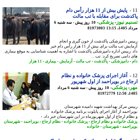
پایش بیش از 11 هزار رأس دام
دشت برای مقابله با تب مالت
یم نیوز
-
پزشکی
-
10 روز پیش - سه شنبه 6
1، 13:15
81973003
س دامپزشکی پاکدشت از خون گیری و انجام
آزمایش تب مالت برای بیش از 11 هزار رأس دام خبر
. رییس اداره دامپزشکی پاکدشت با اشاره به اهمیت شناسایی به موقع بیماری
 دامی تصریح کرد: تب ...
-
دامپزشکی
-
پاکدشت
-
تب مالت
-
آزمایش
-
بیماری
-
11 هزار
آغاز اجرای پزشک خانواده و نظام
اع در بویراحمد از اول شهریور
ر
-
پزشکی
-
10 روز پیش - سه شنبه 6 مرداد
81972779
1405
س مرکز بهداشت شهید دامیده شهرستان
راحمد از آغاز اجرای پایلوت برنامه پزشک خانواده
ظام ارجاع از اول شهریورماه در این شهرستان خبر داد. -
ک خانواده و نظام ارجاع
-
پزشک خانواده
-
نظام ارجاع
-
بویراحمد
-
شهرستان
راحمد
-
شهرستان
-
خانواده