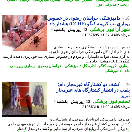
بیل
-
مدیرکل امور
دامپزشکی خراسان رضوی در خصوص
ری تب کریمه کنگو (CCHF) هشدار داد
 آرا نیوز
-
پزشکی
-
12 روز پیش - یکشنبه 4
1، 13:27
81957695
س اداره بهداشت، پیشگیری و مدیریت بیماری
 دام اداره کل دامپزشکی خراسان رضوی با توجه
گرم شدن هوا به دامداران و مردم در خصوص بیماری تب خونریزی دهنده کریمه
دار داد و ...
اری
-
کریمه کنگو
-
اداره کل دامپزشکی
-
خراسان رضوی
-
بیماری ویروسی
-
-
دامپزشکی
کشف دو کشتارگاه غیرمجاز دام؛
ب در انتظار کشتارگاه های غیرمجاز
یز
یم نیوز
-
پزشکی
-
12 روز پیش - یکشنبه 4
1، 11:00
81956318
رکل دامپزشکی آذربایجان شرقی، از شناسایی و
 دو محل کشتار غیرمجاز دام در حومه تبریز خبر داد. - از تبریز، مهدی حامی،
رکل دامپزشکی آذربایجان شرقی، از شناسایی و کشف دو محل کشتار ...