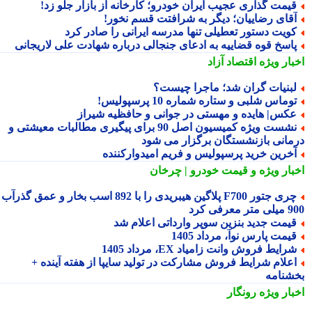
یمت گذاری عجیب ایران خودرو؛ کارخانه از بازار جلو زد!
قای رضاییان؛ دیگر به شرافتت قسم نخور!
ویت دستور تعطیلی تنها مدرسه ایرانی را صادر کرد
اسخ قوه قضاییه به ادعای جنجالی درباره شهادت علی لاریجانی
بار ویژه
اقتصاد آزاد
بنیات گران شد؛ ماجرا چیست؟
وماس شلبی و ستاره شماره 10 پرسپولیس!
کس| هایده و مهستی در جوانی و حافظیه شیراز
نشست ویژه کمیسیون اصل 90 برای پیگیری مطالبات معیشتی و
مانی بازنشستگان برگزار می شود
خرین خرید پرسپولیس و فریم امیدوارکننده
بار ویژه
و قیمت خودرو | چرخان
چری جتور F700 پلاگین هیبریدی را با 892 اسب بخار و عمق گذرآب
 معرفی کرد
یمت جدید بنزین سوپر وارداتی اعلام شد
یمت پارس نوآ، مرداد 1405
رایط فروش وانت زامیاد EX، مرداد 1405
علام شرایط فروش مشارکت در تولید سایپا از هفته آینده +
شنامه
بار ویژه
رونگار