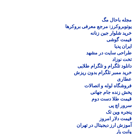
ه باحال مگ
وبروکرز: مرجع معرفی بروکرها
د شلوار جین زنانه
مت گوشی
ان پدیا
احی سایت در مشهد
 نوزاد
لود تلگرام و تلگرام طلایی
د ممبر تلگرام بدون ریزش
اری
شگاه لوله و اتصالات
 زنده جام جهانی
مت طلا دست دوم
ر اچ پی
ره وین تک
ت دلار امروز
زش ارز دیجیتال در تهران
ت بار