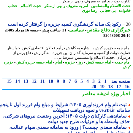
ت بود، باید امر به معروف و نهی از منکر ...
 الاسلام والمسلمین
-
امر به معروف و نهی از منکر
-
حجت الاسلام
-
حجاب
-
واده
-
بی حجابی
-
رضا نوری
رکود یک ساله گردشگری کسبه جزیره را گرفتار کرده است
رگزاری دفاع مقدس
-
سیاسی
-
31 ساعت پیش - جمعه 16 مرداد 1405،
82043008
20
م جمعه جزیره کیش با اشاره به کاهش درآمد فعالان اقتصادی کیش، خواستار
یت دولت از کسبه و سرمایه گذاران این جزیره - به گزارش دفاع پرس از
زگان ،حجت الاسلام والمسلمین علیرضا بی ...
م جمعه
-
امام جمعه کیش
-
روز
-
جزیره
-
امام
-
امام جمعه جزیره کیش
-
جزیره
ش
حه بعد
1
2
3
4
5
6
7
8
9
10
11
12
13
14
15
20
19
18
17
بار ویژه
اندیشه معاصر
ثبت نام وام فرزندآوری ۱۴۰۵؛ شرایط و مبلغ وام فرزند اول تا پنجم،
ve.cb و نحوه دریافت تسهیلات
ساماندهی کارکنان دولت ۱۴۰۵؛ آخرین وضعیت نیروهای شرکتی،
ف واسطه ها و جزئیات طرح جدید دولت
امانه سعدی چیست؟ | ورود به سامانه سعدی سهام عدالت،
تعلام دارایی و راهنمای خدمات