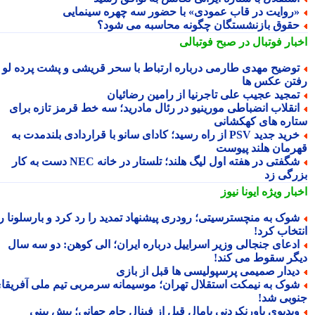
روایت در قاب عمودی» با حضور سه چهره سینمایی
قوق بازنشستگان چگونه محاسبه می شود؟
بار فوتبال در صبح فوتبالی
وضیح مهدی طارمی درباره ارتباط با سحر قریشی و پشت پرده لو
تن عکس ها
مجید عجیب علی تاجرنیا از رامین رضائیان
نقلاب انضباطی مورینیو در رئال مادرید؛ سه خط قرمز تازه برای
اره های کهکشانی
خرید جدید PSV از راه رسید؛ کادای سانو با قراردادی بلندمدت به
رمان هلند پیوست
شگفتی در هفته اول لیگ هلند؛ تلستار در خانه NEC دست به کار
رگی زد
بار ویژه
ایونا نیوز
وک به منچسترسیتی؛ رودری پیشنهاد تمدید را رد کرد و بارسلونا را
تخاب کرد!
دعای جنجالی وزیر اسراییل درباره ایران؛ الی کوهن: دو سه سال
گر سقوط می کند!
یدار صمیمی پرسپولیسی ها قبل از بازی
وک به نیمکت استقلال تهران؛ موسیمانه سرمربی تیم ملی آفریقای
وبی شد!
یدیوی باورنکردنی یامال قبل از فینال جام جهانی؛ پیش بینی