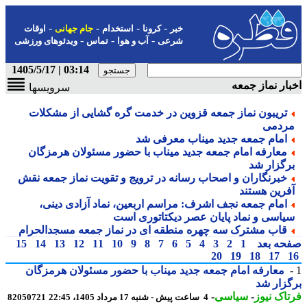
-
-
-
-
خبر
کرونا
استخدام
جام جهانی
اوقات
-
-
-
شرعی
آب و هوا
تماس
ویدئوهای ورزشی
03:14 | 1405/5/17
ار نماز جمعه
سرویسها
تریبون نماز جمعه قزوین در خدمت گره گشایی از مشکلات
ردمی
امام جمعه جدید میناب معرفی شد
معارفه امام جمعه جدید میناب با حضور مسئولان هرمزگان
رگزار شد
خبرنگاران و اصحاب رسانه در ترویج و تقویت نماز جمعه نقش
فرین هستند
امام جمعه نجف اشرف: مراسم اربعین، نماد آزادی دینی،
یاسی و نماد پایان عصر دیکتاتوری است
قاب مشترک سه چهره منطقه ای در نماز جمعه مسجدالحرام
حه بعد
1
2
3
4
5
6
7
8
9
10
11
12
13
14
15
20
19
18
17
معارفه امام جمعه جدید میناب با حضور مسئولان هرمزگان
زار شد
اک نیوز
-
سیاسی
-
4 ساعت پیش - شنبه 17 مرداد 1405، 22:45
82050721