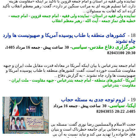
ینده ولی فقیه در استان و امام جمعه قزوین با تأکید بر اینکه «مقاومت هزینه
د، اما تسلیم هزینه ای به مراتب سنگین تر دارد»، گفت: رهبر معظم انقلاب تأکید
ه اند که اهانت به مسئولان ...
ینده ولی فقیه در استان
-
نماینده ولی فقیه
-
امام جمعه قزوین
-
امام جمعه
-
ه های نماز جمعه
-
آیت الله
-
رهبر معظم انقلاب
کشورهای منطقه با طناب پوسیده آمریکا و صهیونیست ها وارد
 نشوند
رگزاری دفاع مقدس
-
سیاسی
-
30 ساعت پیش - جمعه 16 مرداد 1405،
82043100
20
م جمعه بندرعباس با بیان اینکه آمریکا در معادله قدرت مقابل ملت ایران و جبهه
ومت شکست خورده است، گفت: کشورهای منطقه با طناب پوسیده آمریکا و
ونیست ها وارد چاه نشوند. - به گزارش دفاع ...
یکا
-
کشورهای منطقه
-
امام جمعه بندرعباس
-
جبهه مقاومت
-
ملت ایران
-
ومت
-
بندرعباس
لزوم توجه جدی به مسئله حجاب
نا
-
سیاسی
-
30 ساعت پیش - جمعه 16 مرداد
82043055
1405
 الاسلام والمسلمین رضا نوری گفت: مسئله بی
بی و بدحجابی برای جامعه خطرناک است و بنیان
 خانواده را تهدید می کند و نباید نسبت به آن بی