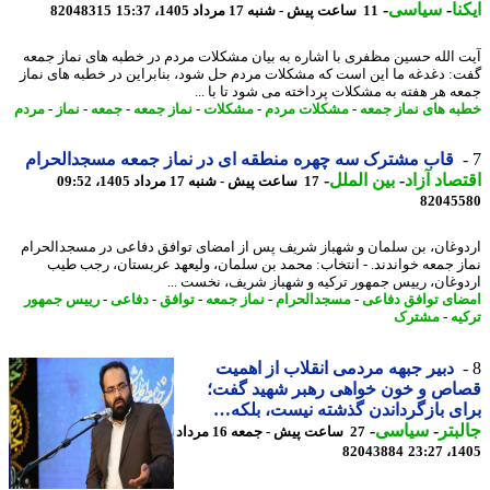
نا
-
سیاسی
-
11 ساعت پیش - شنبه 17 مرداد 1405، 15:37
82048315
 الله حسین مظفری با اشاره به بیان مشکلات مردم در خطبه های نماز جمعه
: دغدغه ما این است که مشکلات مردم حل شود، بنابراین در خطبه های نماز
ه هر هفته به مشکلات پرداخته می شود تا با ...
ه های نماز جمعه
-
مشکلات مردم
-
مشکلات
-
نماز جمعه
-
جمعه
-
نماز
-
مردم
قاب مشترک سه چهره منطقه ای در نماز جمعه مسجدالحرام
صاد آزاد
-
بین الملل
-
17 ساعت پیش - شنبه 17 مرداد 1405، 09:52
82045
وغان، بن سلمان و شهباز شریف پس از امضای توافق دفاعی در مسجدالحرام
ز جمعه خواندند. - انتخاب: محمد بن سلمان، ولیعهد عربستان، رجب طیب
وغان، رییس جمهور ترکیه و شهباز شریف، نخست ...
ای توافق دفاعی
-
مسجدالحرام
-
نماز جمعه
-
توافق
-
دفاعی
-
رییس جمهور
یه
-
مشترک
دبیر جبهه مردمی انقلاب از اهمیت
اص و خون خواهی رهبر شهید گفت؛
ی بازگرداندن گذشته نیست، بلکه…
بتر
-
سیاسی
-
27 ساعت پیش - جمعه 16 مرداد
82043884
1405