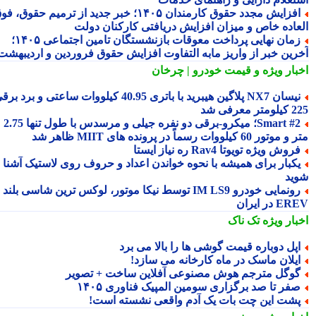
افزایش مجدد حقوق کارمندان ۱۴۰۵؛ خبر جدید از ترمیم حقوق، فوق
عاده خاص و میزان افزایش دریافتی کارکنان دولت
زمان نهایی پرداخت معوقات بازنشستگان تامین اجتماعی ۱۴۰۵؛
رین خبر از واریز مابه التفاوت افزایش حقوق فروردین و اردیبهشت
بار ویژه
و قیمت خودرو | چرخان
نیسان NX7 پلاگین هیبرید با باتری 40.95 کیلووات ساعتی و برد برقی
 معرفی شد
Smart #2؛ میکرو-برقی دو نفره جیلی و مرسدس با طول تنها 2.75
ور 60 کیلووات رسماً در پرونده های MIIT ظاهر شد
روش ویژه تویوتا Rav4 ره نیاز ایستا
کبار برای همیشه با نحوه خواندن اعداد و حروف روی لاستیک آشنا
ید
رونمایی خودرو IM LS9 توسط نیکا موتور، لوکس ترین شاسی بلند
 در ایران
بار ویژه
تک ناک
پل دوباره قیمت گوشی ها را بالا می برد
یلان ماسک در ماه کارخانه می سازد!
وگل مترجم هوش مصنوعی آفلاین ساخت + تصویر
فر تا صد برگزاری سومین المپیک فناوری ۱۴۰۵
شت این چت بات یک آدم واقعی نشسته است!