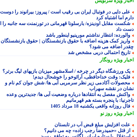
بار ویژه
سرنویس
لی دایی در فوتبال ایران بی رقیب است / پیروز: بیرانوند را دوست
م اما اشتباه کرد
کست مقابل اودینزه/ بارسلونا قهرمانی در تورنمنت سه جانبه را از
ت داد
الورده: انتظار نداشتم مورینیو اینطور باشد
اریز کمک هزینه اضافه با حقوق بازنشستگان | حقوق بازنشستگان
در اضافه می شود؟
اریخ احتمالی دربی مشخص شد
بار ویژه
رونگار
ک ورزشگاه دیگر در چرخه / اسلامشهر میزبان بازیهای لیگ برتر؟
لیک: وقت خداحافظی، آرائوخو را خوشحال دیدم!
حصولات آکادمی زیر نظر سرمربی آبی ها/ شش جوان کم نام و
ان در نقشه سهراب
اکنش مفصل به انتقادها درباره وضعیت آبی ها/ جدیدترین وعده
جرنیا: با پنجره بسته هم قهرمانیم
ال روزانه واقعی یکشنبه 18 مرداد 1405
بار ویژه
روز نو
لت افزایش مبلغ قبض آب در تابستان
ز قتل «حمیدرضا رجب زاده» چه می دانیم؟
ستقلال با ستاره ایرانی لگانس به توافق رسید