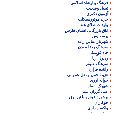
رهنگ و ارشاد اسلامی
بدیل وضعیت
زمون دکتری
رید موتورسیکلت
اردات طلای هند
تاق بازرگانی استان فارس
رسولیس
هریار عباس زاده
رهنگ رضا موذن
اه قوسکی
دبول آرنا
رهنگ علیفر
اننده فراری
زینه حمل و نقل عمومی
واله ارزی
هرک انصار
لی گرزان علیا
رخورد خودرو با تیر برق
وکاران
اکسن رازی