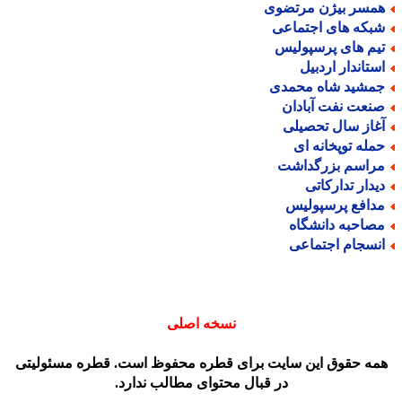
مسر بیژن مرتضوی
بکه های اجتماعی
یم های پرسپولیس
ستاندار اردبیل
مشید شاه محمدی
نعت نفت آبادان
غاز سال تحصیلی
مله توپخانه ای
راسم بزرگداشت
یدار تدارکاتی
دافع پرسپولیس
صاحبه دانشگاه
نسجام اجتماعی
نسخه اصلی
مه حقوق این سایت برای قطره محفوظ است. قطره مسئولیتی
در قبال محتوای مطالب ندارد.