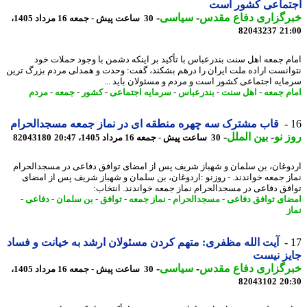
تماعی کشور است
رگزاری دفاع مقدس
-
سیاسی
-
30 ساعت پیش - جمعه 16 مرداد 1405،
82043237
21
م جمعه اهل سنت بندرعباس با تأکید بر اینکه دشمن با وجود حملات خود
انست اراده ملت ایران را درهم بشکند، گفت: وحدت و همدلی مردم بزرگ ترین
ایه اجتماعی کشور است و مردم و مسئولان باید ...
م جمعه
-
اهل سنت
-
بندرعباس
-
سرمایه اجتماعی
-
کشور
-
جمعه
-
مردم
قاب مشترک سه چهره منطقه ای در نماز جمعه مسجدالحرام
 نو
-
بین الملل
-
30 ساعت پیش - جمعه 16 مرداد 1405، 20:47
82043180
وغان، بن سلمان و شهباز شریف پس از امضای توافق دفاعی در مسجدالحرام
ز جمعه خواندند. - روزنو :اردوغان، بن سلمان و شهباز شریف پس از امضای
فق دفاعی در مسجدالحرام نماز جمعه خواندند. انتخاب:
ای توافق دفاعی
-
مسجدالحرام
-
نماز جمعه
-
توافق
-
بن سلمان
-
دفاعی
-
ز
آیت الله مظفری: متهم کردن مسئولان ارشد به خیانت و فساد
ز نیست
رگزاری دفاع مقدس
-
سیاسی
-
30 ساعت پیش - جمعه 16 مرداد 1405،
82043102
20