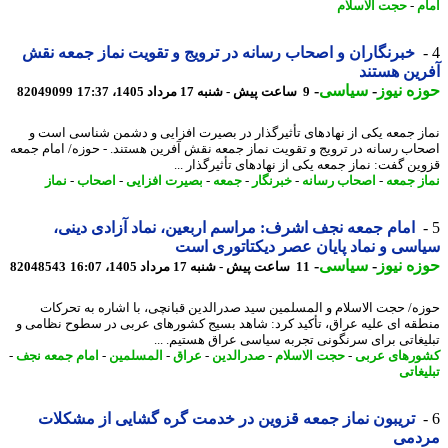
م
-
حجت الاسلام
خبرنگاران و اصحاب رسانه در ترویج و تقویت نماز جمعه نقش
ین هستند
ه نیوز
-
سیاسی
-
9 ساعت پیش - شنبه 17 مرداد 1405، 17:37
82049099
ز جمعه یکی از نهادهای تأثیرگذار در بصیرت افزایی و دشمن شناسی است و
اب رسانه در ترویج و تقویت نماز جمعه نقش آفرین هستند. - حوزه/ امام جمعه
ین گفت: نماز جمعه یکی از نهادهای تأثیرگذار ...
ز جمعه
-
اصحاب رسانه
-
خبرنگار
-
جمعه
-
بصیرت افزایی
-
اصحاب
-
نماز
امام جمعه نجف اشرف: مراسم اربعین، نماد آزادی دینی،
سی و نماد پایان عصر دیکتاتوری است
ه نیوز
-
سیاسی
-
11 ساعت پیش - شنبه 17 مرداد 1405، 16:07
82048543
ه/ حجت الاسلام و المسلمین سید صدرالدین قبانچی، با اشاره به تحرکات
قه ای علیه عراق، تأکید کرد: شاهد بسیج کشورهای عربی در سطوح نظامی و
یغاتی برای سرنگونی تجربه سیاسی عراق هستیم. ...
رهای عربی
-
حجت الاسلام
-
صدرالدین
-
عراق
-
المسلمین
-
امام جمعه نجف
-
غاتی
تریبون نماز جمعه قزوین در خدمت گره گشایی از مشکلات
دمی