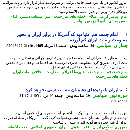
وز کشور در یک نبرد همه جانبه، ترکیبی و سرنوشت ساز قرار دارد و باید مراقب
ان و رفتار هایی باشیم که موجب سوءاستفاده دشمن می شود. - به گزارش
نگار دفاع پرس بوشهر، حجت الاسلام سید ...
م
-
پیامبر گرامی اسلام
-
خطبه های نماز جمعه
-
سوءاستفاده دشمن
-
امام
 مجتبی
-
امیرالمؤمنین
-
پیامبر
امام جمعه قم: دنیا دید که آمریکا در برابر ایران و محور
ومت و ملت ایران کم آورده
اران
-
سیاسی
-
29 ساعت پیش - جمعه 16 مرداد 1405، 21:40
82043422
آیت الله علیرضا اعرافی امام جمعه قم با تبیین 8 درس جهانی و تمدنی مقاومت
 ایران، تصریح کرد: مقاومت صبری هوشمندانه، اجتماعی و فعال برای تحقق
ان های بزرگ است که ملت ما آن رابرای تحقق ...
م جمعه قم
-
امام جمعه
-
علیرضا اعرافی
-
مقاومت
-
اخلاقی
-
ملت ایران
-
ه های نماز جمعه
ایران با تهدیدهای دشمنان عقب نشینی نخواهد کرد
ه نیوز
-
سیاسی
-
29 ساعت پیش - جمعه 16 مرداد 1405، 21:17
82043
ه/ امام جمعه شهرستان کهک با تأکید بر اینکه جمهوری اسلامی ایران با
یدهای توخالی دشمنان عقب نشینی نخواهد کرد، گفت: آمریکا در معادله قدرت
ان گرفتار شده و هرگونه اقدام علیه زیرساخت ...
وری اسلامی ایران
-
عقب نشینی
-
ایران
-
جمهوری اسلامی
-
حجت الاسلام