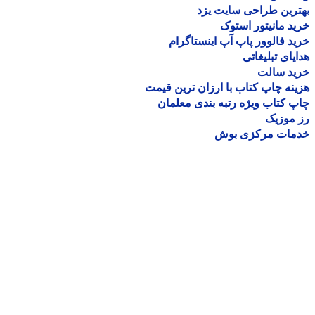
رین طراحی سایت یزد
د مانیتور استوک
د فالوور پاپ آپ اینستاگرام
یای تبلیغاتی
ید سالت
نه چاپ کتاب با ارزان ترین قیمت
 کتاب ویژه رتبه بندی معلمان
موزیک
مات مرکزی بوش