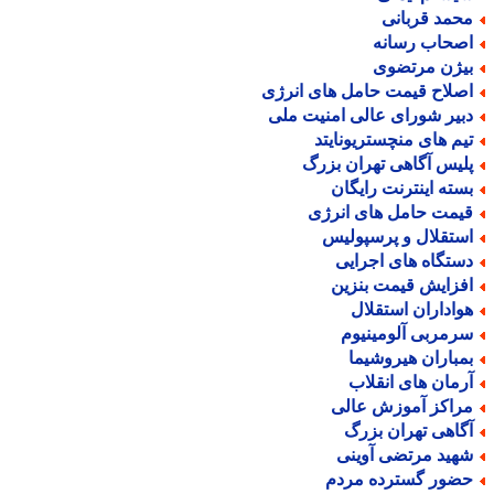
حمد قربانی
صحاب رسانه
یژن مرتضوی
صلاح قیمت حامل های انرژی
بیر شورای عالی امنیت ملی
یم های منچستریونایتد
لیس آگاهی تهران بزرگ
سته اینترنت رایگان
یمت حامل های انرژی
ستقلال و پرسپولیس
ستگاه های اجرایی
فزایش قیمت بنزین
واداران استقلال
رمربی آلومینیوم
مباران هیروشیما
رمان های انقلاب
راکز آموزش عالی
گاهی تهران بزرگ
هید مرتضی آوینی
ضور گسترده مردم