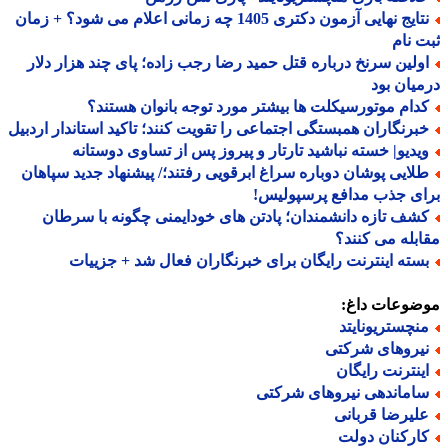
نتایج نهایی آزمون دکتری 1405 چه زمانی اعلام می شود؟ + زمان
 نام
ولین سرنخ درباره قتل حمید رضا رجب زاده؛ پای چند هزار دلار
یان بود
دام موتورسیکلت ها بیشتر مورد توجه بانوان هستند؟
برنگاران همبستگی اجتماعی را تقویت کنند؛ تاکید استاندار اردبیل
یدیو| خسته نباشید تارتار و پیروز پس از تساوی دوستانه
لایی پوشان دوباره سراغ ابرقویی رفتند؛/ پیشنهاد جدید سپاهان
ی جذب مدافع پرسپولیس!
شف تازه دانشمندان؛ پادتن های خودایمنی چگونه با سرطان
بله می کنند؟
سته اینترنت رایگان برای خبرنگاران فعال شد + جزییات
ضوعات داغ:
نچستریونایتد
یروهای شرکتی
ینترنت رایگان
اماندهی نیروهای شرکتی
لیرضا قربانی
ارکنان دولت