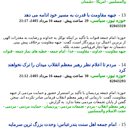
مسلمین
-
آمریکا
-
دشمنان
جبهه مقاومت با قدرت به مسیر خود ادامه می دهد
ه نیوز
-
سیاسی
-
29 ساعت پیش - جمعه 16 مرداد 1405، 21:17
82043
ه/ امام جمعه قنوات با تأکید بر اینکه توکل به خداوند و رضایت به مقدرات الهی
برترین اعمال نزد پروردگار است، گفت: جبهه مقاومت برخلاف پیش بینی
نان نه تنها دچار فروپاشی نشده، بلکه ...
ه مقاومت
-
خداوند
-
مقاومت
-
خدا
-
امام جمعه
-
خطبه های نماز جمعه
-
قنوات
مردم تا اعلام نظر رهبر معظم انقلاب میدان را ترک نخواهند
د
ه نیوز
-
سیاسی
-
30 ساعت پیش - جمعه 16 مرداد 1405، 21:12
82043
ه/ امام جمعه پردیسان با تأکید بر استمرار حضور و حمایت مردمی از جبهه
ومت، گفت: تا زمانی که رهبر معظم انقلاب فرمانی صادر نکرده اند، سخن
ن از پایان تجمعات مردمی معنا ندارد. به گزارش ...
ر معظم انقلاب
-
مردم
-
تجمعات مردمی
-
پردیسان
-
حمایت مردمی
-
مردمی
-
 الاسلام والمسلمین
امام جمعه اهل سنت بندرعباس: وحدت بزرگ ترین سرمایه