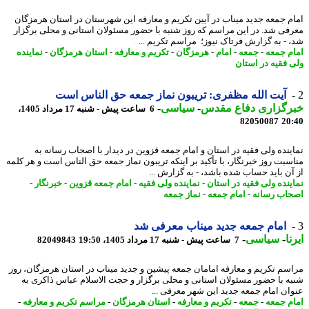
م جمعه جدید میناب در آیین تکریم و معارفه این شهرستان در استان هرمزگان
فی شد. در این مراسم که روز شنبه با حضور مسئولان استانی و محلی برگزار
 - به گزارش فرتاک نیوز؛ مراسم تکریم ...
م جمعه
-
جمعه
-
امام
-
هرمزگان
-
تکریم و معارفه
-
استان هرمزگان
-
نماینده
 فقیه در استان
آیت الله مظفری: تریبون نماز جمعه حق الناس است
رگزاری دفاع مقدس
-
سیاسی
-
6 ساعت پیش - شنبه 17 مرداد 1405،
82050087
20
ینده ولی فقیه در استان و امام جمعه قزوین در دیدار با اصحاب رسانه به
سبت روز خبرنگار، با تأکید بر اینکه تریبون نماز جمعه حق الناس است و هر کلمه
آن باید حساب شده باشد، - به گزارش ...
ینده ولی فقیه در استان
-
نماینده ولی فقیه
-
امام جمعه قزوین
-
خبرنگار
-
اب رسانه
-
امام جمعه
-
نماز جمعه
امام جمعه جدید میناب معرفی شد
ا
-
سیاسی
-
7 ساعت پیش - شنبه 17 مرداد 1405، 19:50
82049843
سم تکریم و معارفه امامان جمعه پیشین و جدید میناب در استان هرمزگان، روز
ه با حضور مسئولان استانی و محلی برگزار و حجت الاسلام عباس ذاکری به
ان امام جمعه جدید این شهر معرفی ...
م جمعه
-
جمعه
-
تکریم و معارفه
-
استان هرمزگان
-
مراسم تکریم و معارفه
-