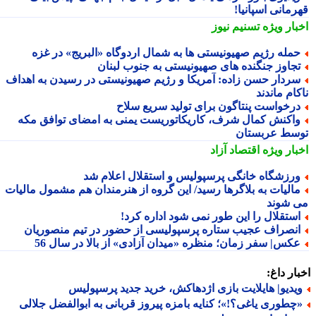
رمانی اسپانیا!
بار ویژه
تسنیم نیوز
مله رژیم صهیونیستی ها به شمال اردوگاه «البریج» در غزه
جاوز جنگنده های صهیونیستی به جنوب لبنان
ردار حسن زاده: آمریکا و رژیم صهیونیستی در رسیدن به اهداف
ام ماندند
رخواست پنتاگون برای تولید سریع سلاح
اکنش کمال شرف، کاریکاتوریست یمنی به امضای توافق مکه
سط عربستان
بار ویژه
اقتصاد آزاد
رزشگاه خانگی پرسپولیس و استقلال اعلام شد
الیات به بلاگرها رسید/ این گروه از هنرمندان هم مشمول مالیات
 شوند
ستقلال را این طور نمی شود اداره کرد!
نصراف عجیب ستاره پرسپولیسی از حضور در تیم منصوریان
کس| سفر زمان؛ منظره «میدان آزادی» از بالا در سال 56
ار داغ:
یدیو| هایلایت بازی اژدهاکش، خرید جدید پرسپولیس
چطوری یاغی؟!»؛ کنایه بامزه پیروز قربانی به ابوالفضل جلالی