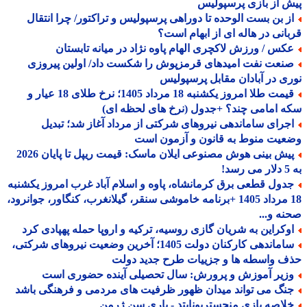
 از بازی پرسپولیس
ز بن بست الوحده تا دوراهی پرسپولیس و تراکتور/ چرا انتقال
انی در هاله ای از ابهام است؟
کس / ورزش لاکچری الهام پاوه نژاد در میانه تابستان
نعت نفت امیدهای قرمزپوش را شکست داد/ اولین پیروزی
ی در آبادان مقابل پرسپولیس
قیمت طلا امروز یکشنبه 18 مرداد 1405؛ نرخ طلای 18 عیار و
 امامی چند؟ +جدول (نرخ های لحظه ای)
جرای ساماندهی نیروهای شرکتی از مرداد آغاز شد؛ تبدیل
یت منوط به قانون و آزمون است
پیش بینی هوش مصنوعی ایلان ماسک: قیمت ریپل تا پایان 2026
!
دول قطعی برق کرمانشاه، پاوه و اسلام آباد غرب امروز یکشنبه
18 مرداد 1405 +برنامه خاموشی سنقر، گیلانغرب، کنگاور، جوانرود،
ه و...
وکراین به شریان گازی روسیه، ترکیه و اروپا حمله پهپادی کرد
ساماندهی کارکنان دولت 1405؛ آخرین وضعیت نیروهای شرکتی،
 واسطه ها و جزییات طرح جدید دولت
زیر آموزش و پرورش: سال تحصیلی آینده حضوری است
نگ می تواند میدان ظهور ظرفیت های مردمی و فرهنگی باشد
لاصه بازی منچستریونایتد - پاری سن ژرمن