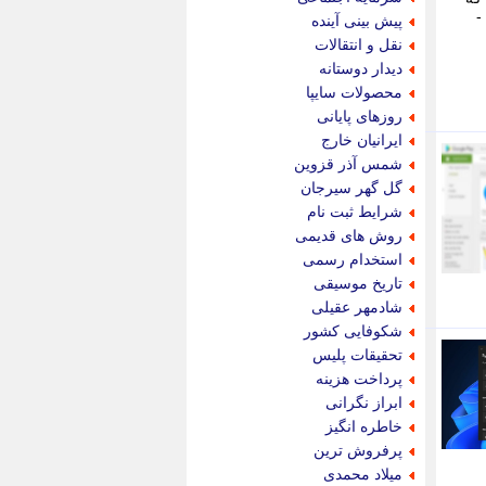
پویه آنلاین
Beast of Reincar پیش از انتشار رسمی بازی Beast of Reincarnation، -
پیش بینی آینده
پیام نفت
نقل و انتقالات
تابناک
دیدار دوستانه
تازه نیوز
محصولات سایپا
تبیان
روزهای پایانی
تجارت نیوز
ایرانیان خارج
تحریریه
شمس آذر قزوین
ترابر نیوز
گل گهر سیرجان
ترفندباز
شرایط ثبت نام
تریبون اقتصاد
روش های قدیمی
تسنیم نیوز
استخدام رسمی
تک ناک
تاریخ موسیقی
تکراتو
شادمهر عقیلی
توریسم آنلاین
شکوفایی کشور
تولید نیوز
تحقیقات پلیس
تیتر فوری
پرداخت هزینه
تیکنا
ابراز نگرانی
جاب ویژن
خاطره انگیز
جار نیوز
پرفروش ترین
جالبتر
میلاد محمدی