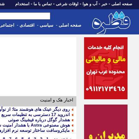
-
-
-
-
-
صفحه اصلی
خبر
آب و هوا
اوقات شرعی
تماس با ما
استخدام
شنبه، 17 مرداد 405
-
-
-
صفحه اصلی
سیاسی
اقتصادی
اجتماعی
اخبار هک و امنیت
روی دیگر عینک های هوشمند متا؛ از نوآ
اندروید 17 دسترسی به تنظیمات سریع را محدود می کند
هشدار گوگل درباره فیشینگ صوتی
هوش مصنوعی Astra با هشدار امنیت سایبری روبه رو شد
مایکروسافت ساختار توسعه نرم افزارهای خود را برپا