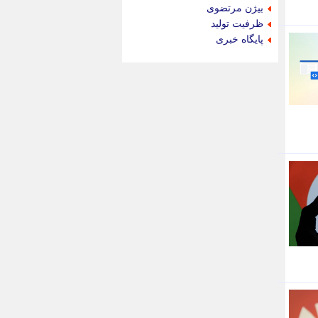
جام جم
بیژن مرتضوی
جدید پرس
ظرفیت تولید
جماران
پایگاه خبری
جوان ایرانی
جهان مانا
جهان نگر
جهان نیوز
چطور
چمپیونات
چمدون
چه خبر
حادثه 24
حرف تو
حوادث پلاس
حوزه نیوز
خبر آنلاین
خبر جنوب
خبر سیاسی
خبر گردون
خبر ورزشی
خبرجو