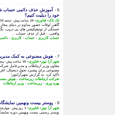
آموزش حذف دائمی حساب شبکه
6 -
خود را دیلیت کنیم؟
-
-
تک ناک
فناوری
26 ساعت پیش - جمعه 16 مرداد 1405، 13:01
گاهی اوقات حضور مداوم در دنیای مجازی
خستگی از نوتیفیکیشن های پی درپی، نگران
واقعی، - قبل از حذف حساب ...
حساب کاربری
-
حساب
-
کاربری
-
دائمی
هوش مصنوعی به کمک مدیریت
7 -
-
-
شهر آرا نیوز
فناوری
40 ساعت پیش - پنجشنبه 15 مرداد 1405، 23:07
معاون وزیر ارتباطات و مدیرعامل شرکت
مصنوعی برای پیشبرد تحول دیجیتال، افز
تأکید کرد. به گزارش شهرآرانیوز؛
شرکت ارتباطات زیرساخت
-
هوش مصن
بهره وری
-
زیرساخت
-
وزیر ارتباطات
پوستر بیست ونهمین نمایشگاه
8 -
-
-
شهر آرا نیوز
فناوری
3 روز پیش - چهارشنبه 14 مرداد 1405، 14:27
پوستر رسمی بیست ونهمین دوره نمایشگا