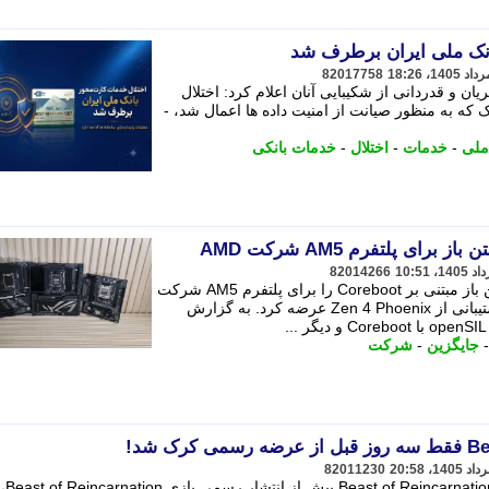
انک ملی ایران برطرف شد
82017758
ن و قدردانی از شکیبایی آنان اعلام کرد: اختلال
 که به منظور صیانت از امنیت داده ها اعمال شد، -
ملی
-
خدمات
-
اختلال
-
خدمات بانکی
82014266
شرکت 3mdeb اولین فریم ور UEFI متن باز مبتنی بر Coreboot را برای پلتفرم AM5 شرکت
AMD و مادربورد MSI Pro B850-P با پشتیبانی از Zen 4 Phoenix عرضه کرد. به گزارش
جایگزین
-
شرکت
82011230
عرضه زودهنگام نسخه کرک