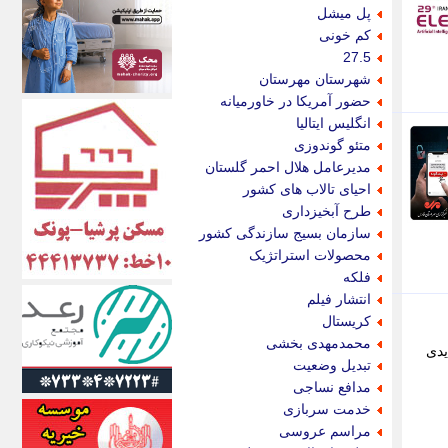
اکونیوز
پل میشل
الف
کم خونی
انتشار آنلاین
27.5
اندیشه قرن
شهرستان مهرستان
اندیشه معاصر
حضور آمریکا در خاورمیانه
اندیشه ها
انگلیس ایتالیا
انرژی پرس
متئو گوندوزی
ای استخدام
مدیرعامل هلال احمر گلستان
ایتنا
احیای تالاب های کشور
ایراف
طرح آبخیزداری
ایران آرت
سازمان بسیج سازندگی کشور
ایران آنلاین
محصولات استراتژیک
ایران زندگی
فلکه
ایران فوری
انتشار فیلم
ایرانی روز
کریستال
ایرانیتال
محمدمهدی بخشی
یدی
ایرنا
تبدیل وضعیت
ایسکانیوز
مدافع نساجی
ایسنا
خدمت سربازی
ایکنا
مراسم عروسی
ایلنا