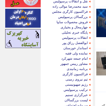
نقل و انتقالات پرسپولیس
اینتیتر
سید محمدرضا موالی زاده
ایونا نیوز
فراکسیون کارگری مجلس
بازتاب آنلاین
بزرگسالان پرسپولیس
باشگاه خبرنگاران
فروش محصولات سایپا
باغستان نیوز
چهارمحال و بختیاری
بامبوک
پایگاه خبری تحلیلی
ببین و بخون
انتقالات پرسپولیس
بدینسان
ابوالفضل رزاق پور
بنکر
استاندار خوزستان
بیت ران
نماینده ولی فقیه
پارس فوتبال
امام جمعه شهرکرد
پارسینه
مشاور رییس جمهور
پارسینه پلاس
برنامه زمانبندی
پاز آنلاین
فراکسیون کارگری
پاس گل
تیم نیروی زمینی
پانا
رژیم صهیونیستی
پرتو نیوز
ترکیب پرسپولیس
پرسون
خبرگزاری تسنیم
پنجره نیوز
لیست بزرگسالان
پویامگ
سرمایه اجتماعی
 شده بازی Beast of Reincarnation پیش از انتشار رسمی بازی Beast of Reincarnation، که