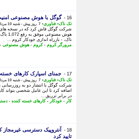
گوگل با هوش مصنوعی امنیت
16 -
-
-
تک ناک
فناوری
7 روز پیش - شنبه 10 مرداد 1405، 12:16
هوش مصن
ناک، - بازراه اندازی خودکار کروم ...
مرورگر کروم
-
کروم
-
هوش مصنوعی
-
جمنای اسپارک کارهای خسته کن
17 -
-
-
تک ناک
فناوری
7 روز پیش - شنبه 10 مرداد 1405، 10:01
شرکت گوگل با انتشار دو به روزرسانی ب
اضافه کرد تا این عامل شخصی بتواند کار
در برابر تزریق ...
کار
-
خودکار
-
کارهای خسته کننده
-
دستو
آنتروپیک دسترسی غیرمجاز کل
18 -
تایید کرد