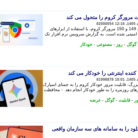
 مرورگر کروم را متحول می کند
82000054
شرکت گوگل فاش کرد که در نسخه های 149 و 150 مرورگر کروم، با استفاده از ابزارهای
وعی موفق به رفع 1,072 باگ امنیتی شده است. به گزارش سرویس نرم افزار تک
گوگل
-
روز
-
مصنوعی
-
خودکار
نده اینترنتی را خودکار می کند
81998878
زرگ، قابلیت مرور خودکار کروم را به جمنای اسپارک
های روزمره را به طور خودکار انجام دهد. - محافظت
ر
-
قابلیت
-
گوگل
-
عرضه
ود را به سامانه های سه سازمان واقعی