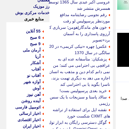
معلمان
عروسی اکبر عبدی سال 1365 توسط
رز موزیک
همسرش منتشر شد
خدمات مرکزی بوش
رقم نجومی رضایتنامه مدافع
منابع خبری
موردنظر پرسپولیس لو رفت
خون های ماندگار|هومن؛ سربازی که
55 آنلاین
آرزوی پاسداری را به آسمان
6 صبح
برد+تصویر
9 صبح
عکس| چهره «نیکی کریمی» در 20
آرمان ملی
سالگی در سال 1370
آریا
پزشکیان: متأسفانه عده ای به
آشکار
عراقچی بی احترامی می کنند؛ من
آفتاب
نمی دانم کدام دین و مذهب به انسان
آفتاب نو
اجازه می دهد به دیگری تهمت بزند،
آوازه شهر
ناسزا بگوید یا بی احترامی کند
آوش
خرید بعدی پرسپولیس بست!
آهن نیوز
سالاد پاستا و سبزیجات با یک سس
 صدا
آینده روشن
رژیمی
اتومبیل فارسی
نقشه اپل برای استفاده از تراشه
اخبار ارسالی
های CXMT شکست خورد
اخبار اقتصادی
گوگل دسترسی رایگان به ابزار تولید
اخبار ایران
ویدیوی Gemini Omni را تمدید کرد