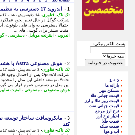
صفحه بعد
1
2
3
4
5
6
7
8
اندروید 17 دسترسی به تنظیمات سریع را محدود می کند
1 -
-
-
تک ناک
فناوری
14 دقیقه پیش - شنبه 17 مرداد 1405، 14:56
احتمالا دسترسی به وای فای، بلوتوث، این
امنیت بیشتر برای گوشی های ...
اندروید
-
اینترنت موبایل
-
دسترسی
-
گو
پست الکترونیکی:
هوش مصنوعی Astra با هشدار امنیت سایبری روبه رو شد
2 -
-
-
تک ناک
فناوری
2 ساعت پیش - شنبه 17 مرداد 1405، 13:06
شرکت OpenAI پس از احتمال 
Astra، توسعه داخلی این مدل را مح
5 + 1
این مدل در دسترس عموم قرار می گیرد؟ب
یارانه ها
هوش مصنوعی
-
مصنوعی
-
امنیت سایبر
مسکن مهر
قیمت جهانی طلا
قیمت روز طلا و ارز
قیمت جهانی نفت
نرخ ارز مرجع
اخبار نرخ ارز
3 -
قیمت طلا
کند
قیمت سکه
-
-
تک ناک
فناوری
3 ساعت پیش - شنبه 17 مرداد 1405، 11:41
آب و هوا