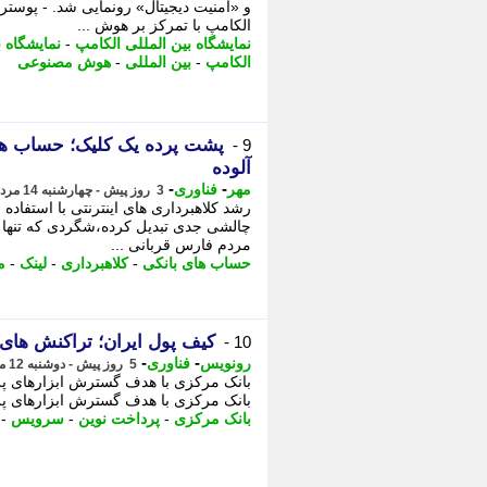
و «امنیت دیجیتال» رونمایی شد. - پوست
الکامپ با تمرکز بر هوش ...
نمایشگاه بین المللی الکامپ
-
نمایشگاه ب
الکامپ
-
بین المللی
-
هوش مصنوعی
پشت پرده یک کلیک؛ حساب های
9 -
آلوده
-
-
مهر
فناوری
3 روز پیش - چهارشنبه 14 مرداد 1405، 11:15
رشد کلاهبرداری های اینترنتی با استفاده 
چالشی جدی تبدیل کرده،شگردی که تنها ب
مردم فارس قربانی ...
حساب های بانکی
-
کلاهبرداری
-
لینک
-
م
کیف پول ایران؛ تراکنش های آ
10 -
-
-
رونویس
فناوری
5 روز پیش - دوشنبه 12 مرداد 1405، 18:58
بانک مرکزی با هدف گسترش ابزارهای 
بانک مرکزی با هدف گسترش ابزارهای پ
بانک مرکزی
-
پرداخت نوین
-
سرویس
-