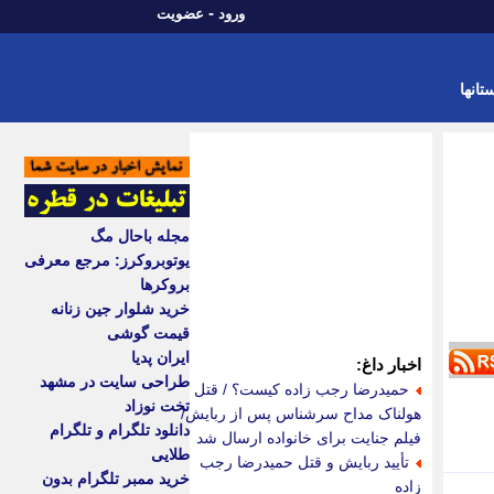
-
ورود
عضویت
تانها
مجله باحال مگ
یوتوبروکرز: مرجع معرفی
بروکرها
خرید شلوار جین زنانه
قیمت گوشی
ایران پدیا
اخبار داغ:
طراحی سایت در مشهد
حمیدرضا رجب زاده کیست؟ / قتل
تخت نوزاد
هولناک مداح سرشناس پس از ربایش/
دانلود تلگرام و تلگرام
فیلم جنایت برای خانواده ارسال شد
طلایی
تأیید ربایش و قتل حمیدرضا رجب
خرید ممبر تلگرام بدون
زاده