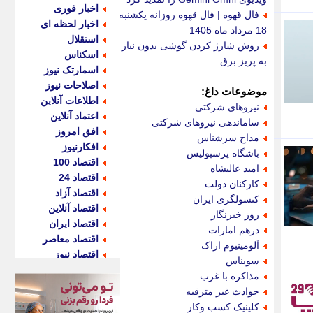
اخبار فوری
فال قهوه | فال قهوه روزانه یکشنبه
اخبار لحظه ای
18 مرداد ماه 1405
استقلال
روش شارژ کردن گوشی بدون نیاز
اسکناس
به پریز برق
اسمارتک نیوز
اصلاحات نیوز
موضوعات داغ:
اطلاعات آنلاین
نیروهای شرکتی
اعتماد آنلاین
ساماندهی نیروهای شرکتی
افق امروز
مداح سرشناس
افکارنیوز
باشگاه پرسپولیس
اقتصاد 100
امید عالیشاه
اقتصاد 24
کارکنان دولت
اقتصاد آزاد
کنسولگری ایران
اقتصاد آنلاین
روز خبرنگار
اقتصاد ایران
درهم امارات
اقتصاد معاصر
آلومینیوم اراک
اقتصاد نیوز
سویناس
اکو ایران
مذاکره با غرب
اکوفارس
حوادث غیر مترقبه
اکونگار
کلینیک کسب وکار