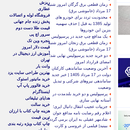
ریزش
زمان قطعی برق گرگان امروز شنبه
عطاری
17 مرداد (خاموشی برق)
فروشگاه لوله و اتصالات
محدودیت تردد برای خودرو های
پخش زنده جام جهانی
تولید 1385 به قبل | حذف سهمیه
قیمت طلا دست دوم
بنزین این خودروها
سرور اچ پی
یک مدافع چپ جدید در پرسپولیس
پنجره وین تک
زمان قطعی برق زنجان امروز شنبه
قیمت دلار امروز
17 مرداد (خاموشی برق)
آموزش ارز دیجیتال در
دو خرید جدید پرسپولیس نهایی شد؛
تهران
امضای قرارداد امروز
وانت بار
آخرین وضعیت ساماندهی کارکنان
بهترین طراحی سایت یزد
دولت در 17 مرداد 1405 | خبر جدید
خرید مانیتور استوک
ساماندهی نیروهای شرکتی و تبدیل
خرید فالوور پاپ آپ
وضعیت
اینستاگرام
پرسپولیس و دو خرید بلندمدت در
هدایای تبلیغاتی
آستانه نهایی سازی
خرید سالت
جزییات عجیب انتقال دانیال ایری؛
هزینه چاپ کتاب با ارزان
اعلام رقم رضایت نامه مدافع جوان
ترین قیمت
شادمهر عقیلی به ایران برمی گردد؟
چاپ کتاب ویژه رتبه بندی
ببینید| فیلمی از عروسی و کارت