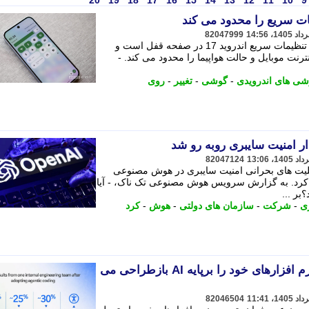
20
19
18
17
16
15
14
13
12
11
10
9
82047999
شرکت گوگل در حال تغییر نحوه عملکرد تنظیمات سریع اندروید 17 در صفحه قفل است و
ترنت موبایل و حالت هواپیما را محدود می کند. -
شی های اندرویدی
-
گوشی
-
تغییر
-
روی
82047124
وجود قابلیت های بحرانی امنیت سایبری در هوش مصنوعی
دود کرد. به گزارش سرویس هوش مصنوعی تک ناک، - آیا
ر ...
ی
-
شرکت
-
سازمان های دولتی
-
هوش
-
کرد
مایکروسافت ساختار توسعه نرم افزارهای خود را برپایه AI بازطراحی می
82046504