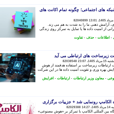
 های اجتماعی؛ چگونه تمام اکانت های
82040899
، آرامش ذهنی ما را به شدت به هم می زند.
ی از امنیت داده ها یا تمایل به تمرکز روی زندگی
-
اطلاعات
-
حذف
-
تفاوت
 زیرساخت های ارتباطی می آید
82038548
 ارتباطات زیرساخت بر استفاده هدفمند از هوش
ایش بهره وری و تقویت امنیت داده ها در این شرکت
وعی
-
معاون وزیر ارتباطات
-
ارتباطات
-
افزایش
 الکامپ رونمایی شد + جزییات برگزاری
82029388
ه بین المللی الکامپ با تمرکز بر «هوش مصنوعی»