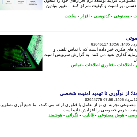
صنوعی، فرایند توسعه نرم افزارهای خود را متحول
ی، بر امنیت و کیفیت تمرکز کنند. - تغییر بنیادین
ت
-
مصنوعی
-
کدنویسی
-
افزار
-
ساخت
صوتی
82046117
 های هکری خبر داده است که با تماس تلفنی و
ایه گذاری نفوذ می کنند. به گزارش سرویس امنیت
 ...
-
اطلاعات
-
فناوری اطلاعات
-
تماس
ا؛ از نوآوری تا تهدید امنیت شخصی
82044775
صنوعی تجربه ای نو از تعامل با فناوری ارائه می کنند، اما جمع آوری تصاویر،
ه امنیت حریم خصوصی را افزایش داده است.
وصی
-
هوش مصنوعی
-
قابلیت
-
نگرانی
-
هوشمند