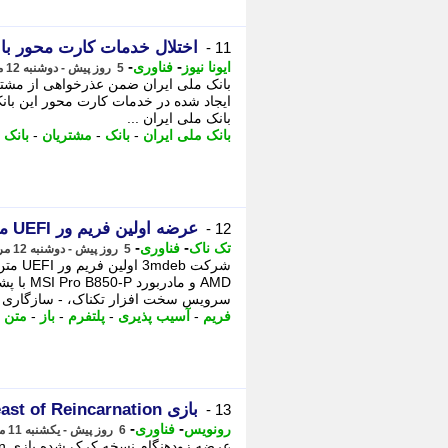
اختلال خدمات کارت محور ب
11 -
-
-
ایونا نیوز
فناوری
5 روز پیش - دوشنبه 12 مرداد 1405، 18:26
بانک ملی ایران ضمن عذرخواهی از مشتریا
ایجاد شده در خدمات کارت محور این بانک
بانک ملی ایران ...
بانک ملی ایران
-
بانک
-
مشتریان
-
بانک 
عرضه اولین فریم ور UEFI متن باز برای پلتفرم AM5 شرکت AMD
12 -
-
-
تک ناک
فناوری
5 روز پیش - دوشنبه 12 مرداد 1405، 10:51
سرویس سخت افزار تکناک، - سازگاری openSIL با Coreboot و دیگر ...
فریم
-
آسیب پذیری
-
پلتفرم
-
باز
-
متن
-
بازی Beast of Reincarnation فقط سه روز قبل از عرضه رسمی کرک شد!
13 -
-
-
رونویس
فناوری
6 روز پیش - یکشنبه 11 مرداد 1405، 20:58