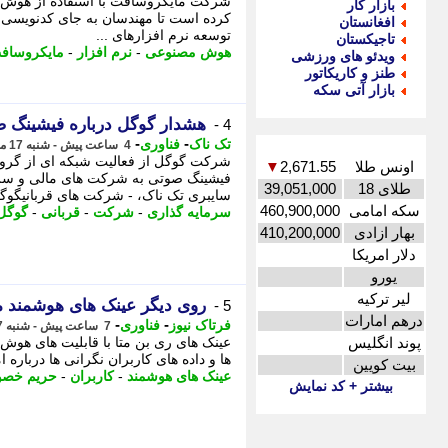
شرکت مایکروسافت با استفاده از هوش م
بازار کار
کرده است تا مهندسان به جای کدنویسی دست
افغانستان
توسعه نرم افزارهای ...
تاجیکستان
هوش مصنوعی
-
نرم افزار
-
مایکروساف
ویدئو های ورزشی
طنز و کاریکاتور
بازار آتی سکه
هشدار گوگل درباره فیشینگ 
4 -
-
-
تک ناک
فناوری
4 ساعت پیش - شنبه 17 مرداد 1405، 10:56
شرکت گوگل از فعالیت شبکه ای از گروه
اونس طلا
2,671.55
▼
فیشینگ صوتی به شرکت های مالی و سرم
طلای 18
39,051,000
سایبری تک ناک، - شرکت های قربانیگوگل
سکه امامی
460,900,000
سرمایه گذاری
-
شرکت
-
قربانی
-
گوگل
بهار ازادی
410,200,000
دلار امریکا
یورو
لیر ترکیه
روی دیگر عینک های هوشمند مت
5 -
درهم امارات
-
-
فرتاک نیوز
فناوری
7 ساعت پیش - شنبه 17 مرداد 1405، 07:50
پوند انگلیس
عینک های ری بن متا با قابلیت های هوش م
ها و داده های کاربران نگرانی ها دربار
بیت کویین
عینک های هوشمند
-
کاربران
-
حریم خص
بیشتر + کد نمایش