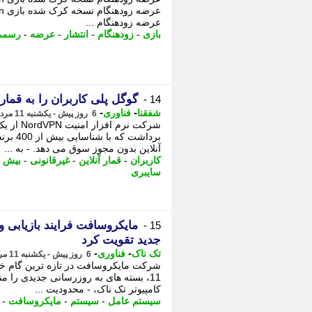
عرضه زودهنگام ...
بازی
-
زودهنگام
-
انتشار
-
عرضه
-
رسمی
گوگل پلی کاربران را به قمار
14 -
-
-
شفقنا
فناوری
6 روز پیش - یکشنبه 11 مرداد 1405، 15:07
شرکت نرم
برداشت
آنلاین بدون مجوز سوق می دهد. - به ...
کاربران
-
قمار آنلاین
-
غیرقانونی
-
بیش از 
سایبری
15 -
جدید تقویت کرد
-
-
تک ناک
فناوری
6 روز پیش - یکشنبه 11 مرداد 1405، 13:16
شرکت مایکروسافت در تازه ترین گام خود
11، بسته های به روزرسانی جدیدی ر
کامپیوتر تک ناک، - محدودیت ...
سیستم عامل
-
سیستم
-
مایکروسافت
-