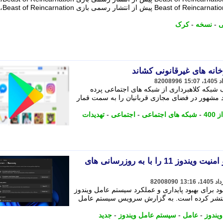
عرضه زودهنگام نسخه کرک شده بازی nation
-
نسخه
-
کرک
خانه های غیرقانونی کشاند
82008996
 افزار امنیت NordVPN از یک شبکه کلاهبرداری از شبکه های اجتماعی پرده
 که با شناسایی بیش از 400 برند مشهور در فضای مجازی قربانیان را به سمت قمار
400
-
شبکه های اجتماعی
-
اجتماعی
-
تهدیدات
مایکروسافت فرایند بازیابی و امنیت ویندوز 11 را با به روزرسانی های
82008090
 برای بهبود پایداری و عملکرد سیستم عامل ویندوز
ا منتشر کرده است. به گزارش سرویس سیستم عامل
ویندوز
-
عامل
-
سیستم عامل ویندوز
-
جدید