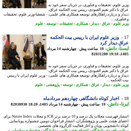
ر علوم، تحقیقات و فناوری، در جریان سفر خود به
ق با دکتر نعیم العبودی، رییس بیت الحکمه عراق،
ار و درباره راهکارهای توسعه همکاری های علمی، - شفقنا-وزیر علوم، تحقیقات
اوری، ...
ر علوم
-
عراق
-
دیدار
-
همکاری
-
تحقیقات
-
توسعه
-
علوم
وزیر علوم ایران با رییس بیت الحکمه
ق دیدار کرد
نا
-
دانش
-
18 ساعت پیش - چهارشنبه 14 مرداد
82031200
1405
ر علوم، تحقیقات و فناوری، در جریان سفر خود به
ق با دکتر نعیم العبودی، رییس بیت الحکمه عراق،
ار و درباره راهکارهای توسعه همکاری های علمی، - وزیر علوم ایران با رییس
الحکمه ...
ر علوم
-
دیدار
-
عراق
-
همکاری
-
توسعه
-
پژوهشی
-
علوم
اخبار کوتاه دانشگاهی چهاردهم مردادماه
ا
-
دانش
-
19 ساعت پیش - چهارشنبه 14 مرداد 1405، 18:20
82030938
انتشار فهرست مجلات یک درصد و 10 درصد برتر JCR و مجلات Nature Index برای
ای هیئت علمی و پژوهشگران، انتشار فراخوان دومین جشنواره پویانمایی
اه دانشجویی پویان و آغاز فعالیت کارگروه های تخصصی ...
امه راهبردی دانشگاه
-
اعضای هیئت علمی
-
دانشگاه
-
جشنواره پویانمایی
-