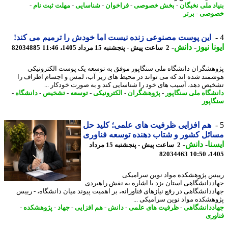
اد ملی نخبگان
-
بخش خصوصی
-
فراخوان
-
شناسایی
-
مهلت ثبت نام
-
وصی
-
برتر
این پوست مصنوعی زنده نیست اما خودش را ترمیم می کند!
نا نیوز
-
دانش
-
2 ساعت پیش - پنجشنبه 15 مرداد 1405، 11:46
82034885
هشگران دانشگاه ملی سنگاپور موفق به توسعه یک پوست الکترونیکی
مند شده اند که می تواند در محیط های زیر آب، لمس و اجسام اطراف را
یص دهد، آسیب های خود را شناسایی کند و به صورت خودکار ...
شگاه ملی سنگاپور
-
پژوهشگران
-
الکترونیکی
-
توسعه
-
تشخیص
-
دانشگاه
-
اپور
هم افزایی ظرفیت های علمی؛ کلید حل
ئل کشور و شتاب دهنده توسعه فناوری
نا
-
دانش
-
2 ساعت پیش - پنجشنبه 15 مرداد
82034463
1405
س پژوهشکده مواد نوین سرامیکی
ددانشگاهی استان یزد با اشاره به نقش راهبردی
ددانشگاهی در رفع نیازهای فناورانه، بر اهمیت پیوند میان دانشگاه، - رییس
هشکده مواد نوین سرامیکی ...
ددانشگاهی
-
ظرفیت های علمی
-
دانش
-
هم افزایی
-
جهاد
-
پژوهشکده
-
وری