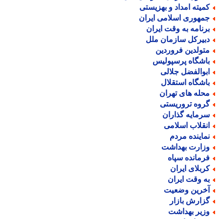
میته امداد و بهزیستی
مهوری اسلامی ایران
رنامه به وقت ایران
بیرکل سازمان ملل
تولدین فروردین
اشگاه پرسپولیس
بوالفضل جلالی
اشگاه استقلال
حله های تهران
روه تروریستی
رمایه گذاران
نقلاب اسلامی
ماینده مردم
زارت بهداشت
رمانده سپاه
ربلای ایران
ه وقت ایران
خرین وضعیت
زارش بازار
زیر بهداشت