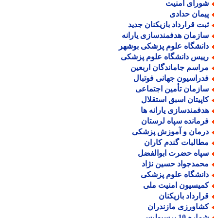
ورای امنیت
یمان حدادی
بت قرارداد بازیکنان جدید
ازمان هدفمندسازی یارانه
انشگاه علوم پزشکی بوشهر
ییس دانشگاه علوم پزشکی
راسم جاماندگان اربعین
دراسیون جهانی فوتبال
ازمان تأمین اجتماعی
اپیتان اسبق استقلال
دفمندسازی یارانه ها
رمانده سپاه لرستان
رمان و آموزش پزشکی
طالبات گندم کاران
پاه حضرت ابوالفضل
حمدجواد حسین نژاد
انشگاه علوم پزشکی
میسیون امنیت ملی
رارداد بازیکنان
شاورزی مازندران
اره 10 پرسپولیس