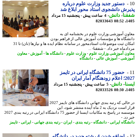
دستور جدید وزارت علوم درباره
رش دانشجوی استاد محور ابلاغ شد
نا
-
دانش
-
4 ساعت پیش - پنجشنبه 15 مرداد
82033643
1405
ون آموزشی وزارت علوم در بخشنامه ای به
شگاه ها و مؤسسات آموزش عالی از فراهم بودن
امکان ثبت موضوعات استادمحور در سامانه نظام ایده ها و نیازها (نان) تا 31
دماه خبر داد. - شفقنا- ...
ون آموزشی وزارت علوم
-
وزارت علوم
-
دانشگاه ها
-
آموزش
-
معاون
زشی
-
آموزش عالی
-
دانشگاه
حضور 75 دانشگاه ایرانی در تایمز
نگام آمار ایران
نا
-
دانش
-
5 ساعت پیش - پنجشنبه 15 مرداد
82033526
1405
در حالی که رتبه بندی جهانی دانشگاه های تایمز 2027
قرار است نزدیک به 2 ماه آینده منتشر شود، این
موسسه در پاسخ به مکاتبات ایسنا از حضور 75 دانشگاه ایرانی در رتبه بندی 2027
دد. -
شگاه ایرانی
-
دانشگاه
-
رتبه بندی
-
ایران
-
رتبه بندی جهانی
-
ایرانی
-
تایمز
اضافه شدن 4 رشته جدید در دانشگاه