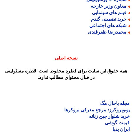
عاون وزیر خارجه
یلم های سینمایی
رید تضمینی گندم
بکه های اجتماعی
حمدرضا ظفرقندی
نسخه اصلی
مه حقوق این سایت برای قطره محفوظ است. قطره مسئولیتی
در قبال محتوای مطالب ندارد.
ه باحال مگ
وبروکرز: مرجع معرفی بروکرها
د شلوار جین زنانه
مت گوشی
ان پدیا