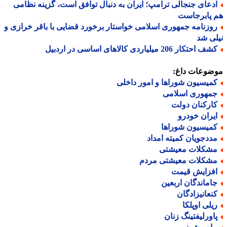
دعای جنجالی ترامپ؛ ایران به دنبال توافق است، گزینه نظامی
 پابرجاست
وزنامه جمهوری اسلامی خواستار برخورد قضایی با باقر خرازی و
ی شد
 احتکار 206 میلیاردی کالاهای اساسی در اردبیل
ضوعات داغ:
میسیون شوراها و امور داخلی
مهوری اسلامی
ارکنان دولت
یران خودرو
میسیون شوراها
ددجویان کمیته امداد
شکلات معیشتی
شکلات معیشتی مردم
فزایش قیمت
اماندگان اربعین
نعانیزادگان
یلی اوپلکا
اورلیفتینگ زنان