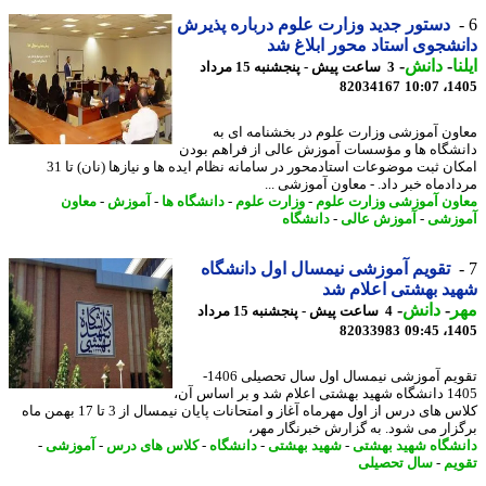
دستور جدید وزارت علوم درباره پذیرش
شجوی استاد محور ابلاغ شد
ا
-
دانش
-
3 ساعت پیش - پنجشنبه 15 مرداد
82034167
1405
ون آموزشی وزارت علوم در بخشنامه ای به
شگاه ها و مؤسسات آموزش عالی از فراهم بودن
امکان ثبت موضوعات استادمحور در سامانه نظام ایده ها و نیازها (نان) تا 31
ادماه خبر داد. - معاون آموزشی ...
ون آموزشی وزارت علوم
-
وزارت علوم
-
دانشگاه ها
-
آموزش
-
معاون
زشی
-
آموزش عالی
-
دانشگاه
تقویم آموزشی نیمسال اول دانشگاه
د بهشتی اعلام شد
ر
-
دانش
-
4 ساعت پیش - پنجشنبه 15 مرداد
82033983
1405
تقویم آموزشی نیمسال اول سال تحصیلی 1406-
1405 دانشگاه شهید بهشتی اعلام شد و بر اساس آن،
کلاس های درس از اول مهرماه آغاز و امتحانات پایان نیمسال از 3 تا 17 بهمن ماه
زار می شود. به گزارش خبرنگار مهر،
شگاه شهید بهشتی
-
شهید بهشتی
-
دانشگاه
-
کلاس های درس
-
آموزشی
-
یم
-
سال تحصیلی