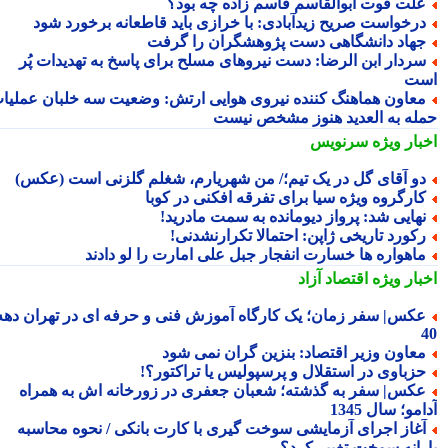
لت فوت ابوالقاسم قاسم زاده چه بود؟
رخواست صریح زیدآبادی: با خرازی باید قاطعانه برخورد شود
هاد دانشگاهی دست پژوهشگران را گرفت
ردار ابن الرضا: دست نیروهای مسلح برای پاسخ به تهدیدات پُر
ت
عاون هماهنگ کننده نیروی هوایی ارتش: وضعیت سه خلبان عملیات
له به العدید هنوز مشخص نیست
بار ویژه
سرنویس
و آقای گل در یک تیم؛/ من شهریارم، شغلم گلزنی است (عکس)
ارگروه ویژه سیا برای تفرقه افکنی در کوبا
هایی شد: پرواز دیومانده به سمت مادرید!
کورد تاریخی ژاپن: احتمالا تکرارنشدنی!
اهواره ها خسارت انفجار جبل علی امارت را لو دادند
بار ویژه
اقتصاد آزاد
کس| سفر زمان؛ یک کارگاه آموزش فنی و حرفه ای در تهران دهه
عاون وزیر اقتصاد: بنزین گران نمی شود
زباوی در استقلال و پرسپولیس یا تراکتور؟!
کس| سفر به گذشته؛ شعبان جعفری در زورخانه اش به همراه
مو؛ سال 1345
غاز اجرای آزمایشی سوخت گیری با کارت بانکی / نحوه محاسبه
رانه سوخت تغییر کرد؟