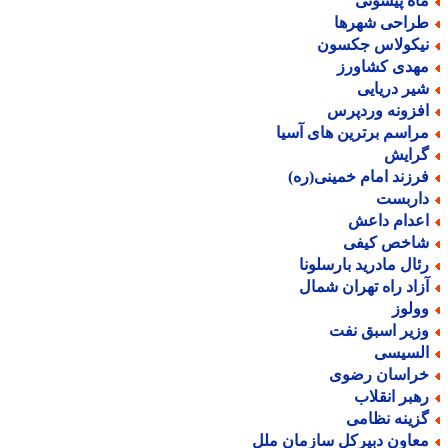
اه پیشونی
راحی شهرها
یکولاس جکسون
هدی کشاورز
یر دریایی
فزونه وردپرس
راسم برترین های آسیا
رایش
رزند امام خمینی(ره)
اربست
عدام داعش
اخص کیفی
ئال مادرید بارسلونا
زاد راه تهران شمال
ولوز
زیر اسبق نفت
لسیسی
راسان رضوی
هبر انقلاب
زینه نظامی
عاون دبیرکل سازمان ملل