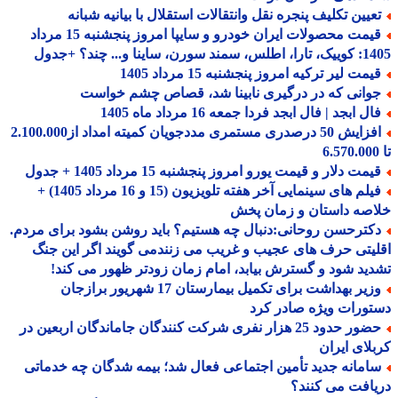
عیین تکلیف پنجره نقل وانتقالات استقلال با بیانیه شبانه
قیمت محصولات ایران خودرو و سایپا امروز پنجشنبه 15 مرداد
 سورن، ساینا و... چند؟ +جدول
مت لیر ترکیه امروز پنجشنبه 15 مرداد 1405
وانی که در درگیری نابینا شد، قصاص چشم خواست
ل ابجد | فال ابجد فردا جمعه 16 مرداد ماه 1405
افزایش 50 درصدری مستمری مددجویان کمیته امداد از2.100.000
مت دلار و قیمت یورو امروز پنجشنبه 15 مرداد 1405 + جدول
فیلم های سینمایی آخر هفته تلویزیون (15 و 16 مرداد 1405) +
صه داستان و زمان پخش
کترحسن روحانی:دنبال چه هستیم؟ باید روشن بشود برای مردم.
یتی حرف های عجیب و غریب می زنندمی گویند اگر این جنگ
ید شود و گسترش بیابد، امام زمان زودتر ظهور می کند!
وزیر بهداشت برای تکمیل بیمارستان 17 شهریور برازجان
ورات ویژه صادر کرد
حضور حدود 25 هزار نفری شرکت کنندگان جاماندگان اربعین در
لای ایران
امانه جدید تأمین اجتماعی فعال شد؛ بیمه شدگان چه خدماتی
افت می کنند؟