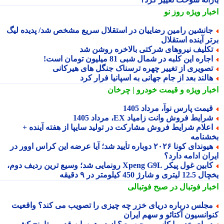
بار ویژه
روز نو
انشین رامین رضاییان در استقلال سریع مشخص شد/ پدیده لیگ
ر آینده استقلال
کلیف نیروهای شرکتی بالاخره روشن شد
جاره این کلبه در شمال شبی 81 میلیون تومان است!
صویری از تغییر چهره ترسناک جنگل های هیرکانی
الند بعد از جام جهانی به اسپانیا فرار کرد
بار ویژه
و قیمت خودرو | چرخان
یمت پارس نوآ، مرداد 1405
رایط فروش وانت زامیاد EX، مرداد 1405
علام شرایط فروش مشارکت در تولید سایپا از هفته آینده +
شنامه
هیوندای کونا ۲۰۲۶ دوباره تأیید شد؛ آیا عرضه این کراس اوور در
ان ادامه دارد؟
کابین غول پیکر Xpeng G9L رونمایی شد؛ وسیع ترین ردیف دوم،
ری و شارژ 450 کیلومتر در ۹ دقیقه
بار فوتبال در صبح فوتبالی
جلس درباره دریای خزر چه چیزی را تصویب می کند؟ واقعیت
وانسیون آکتائو و سهم ایران