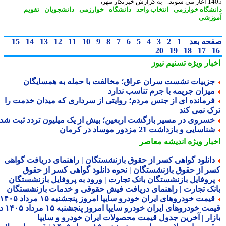
گزارش خبرنگار مهر،
شگاه خوارزمی
-
انتخاب واحد
-
دانشگاه
-
خوارزمی
-
دانشجویان
-
تقویم
-
زشی
حه بعد
1
2
3
4
5
6
7
8
9
10
11
12
13
14
15
20
19
18
17
بار ویژه
تسنیم نیوز
زییات نشست سران عراق؛ مخالفت با حمله به همسایگان
یزان جریمه با جرم تناسب ندارد
رمانده ای از جنس مردم؛ روایتی از سرداری که میدان خدمت را
ک نمی کند
سروی در مسیر بازگشت اربعین؛ بیش از یک میلیون تردد ثبت شد
ناسایی و بازداشت 21 مزدور موساد در کرمان
بار ویژه
اندیشه معاصر
انلود گواهی کسر از حقوق بازنشستگان | راهنمای دریافت گواهی
ر از حقوق بازنشستگان | نحوه دانلود گواهی کسر از حقوق
روفایل بازنشستگان بانک تجارت | ورود به پروفایل بازنشستگان
نک تجارت | راهنمای دریافت فیش حقوقی و خدمات بازنشستگان
قیمت خودروهای ایران خودرو سایپا امروز پنجشنبه ۱۵ مرداد ۱۴۰۵ |
قیمت خودروهای ایران خودرو سایپا امروز پنجشنبه ۱۵ مرداد ۱۴۰۵ در
زار | آخرین جدول قیمت محصولات ایران خودرو و سایپا