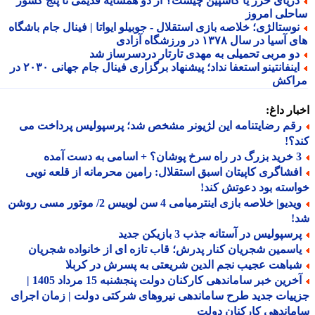
ریای خزر یا کاسپین چیست؟ از دو همسایه قدیمی تا پنج کشور
حلی امروز
وستالژی؛ خلاصه بازی استقلال - جوبیلو ایواتا | فینال جام باشگاه
سیا در سال ۱۳۷۸ در ورزشگاه آزادی
و مربی تحمیلی به مهدی تارتار دردسرساز شد
اینفانتینو استعفا نداد؛ پیشنهاد برگزاری فینال جام جهانی ۲۰۳۰ در
اکش
ار داغ:
قم رضایتنامه این لژیونر مشخص شد؛ پرسپولیس پرداخت می
؟!
 اسامی به دست آمده
فشاگری کاپیتان اسبق استقلال: رامین محرمانه از قلعه نویی
سته بود دعوتش کند!
ویدیو| خلاصه بازی اینترمیامی 4 سن لوییس 2/ موتور مسی روشن
!
سپولیس در آستانه جذب 3 بازیکن جدید
اسمین شجریان کنار پدرش؛ قاب تازه ای از خانواده شجریان
باهت عجیب نجم الدین شریعتی به پسرش در کربلا
آخرین خبر ساماندهی کارکنان دولت پنجشنبه 15 مرداد 1405 |
یات جدید طرح ساماندهی نیروهای شرکتی دولت | زمان اجرای
اندهی کارکنان دولت