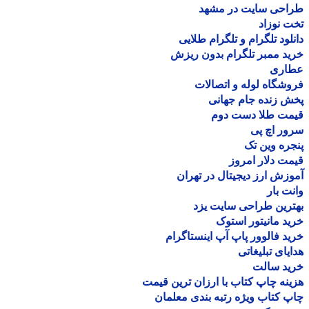
احی سایت در مشهد
 نوزاد
لود تلگرام و تلگرام طلایی
د ممبر تلگرام بدون ریزش
اری
شگاه لوله و اتصالات
 زنده جام جهانی
مت طلا دست دوم
ر اچ پی
ره وین تک
ت دلار امروز
زش ارز دیجیتال در تهران
ت بار
رین طراحی سایت یزد
د مانیتور استوک
د فالوور پاپ آپ اینستاگرام
یای تبلیغاتی
ید سالت
نه چاپ کتاب با ارزان ترین قیمت
 کتاب ویژه رتبه بندی معلمان