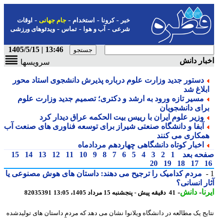
-
-
-
-
خبر
کرونا
استخدام
جام جهانی
اوقات
-
-
-
شرعی
آب و هوا
تماس
ویدئوهای ورزشی
13:46 | 1405/5/15
ار دانش
سرویسها
دستور جدید وزارت علوم درباره پذیرش دانشجوی استاد محور
بلاغ شد
مسیر تازه ورود به ارشد و دکتری؛ تصمیم جدید وزارت علوم
رای دانشجویان
وزیر علوم ایران با رییس بیت الحکمه عراق دیدار کرد
آبفا و دانشگاه صنعتی شیراز برای توسعه فناوری های صنعت آب
مکاری می کنند
اخبار کوتاه دانشگاهی چهاردهم مردادماه
حه بعد
1
2
3
4
5
6
7
8
9
10
11
12
13
14
15
20
19
18
17
مردم کدامیک را ترجیح می دهند: داستان های هوش مصنوعی یا
ر انسانی؟
ا
-
دانش
-
41 دقیقه پیش - پنجشنبه 15 مرداد 1405، 13:05
82035391
یج یک مطالعه در دانشگاه ویلانوا نشان می دهد که مردم داستان های تولیدشده