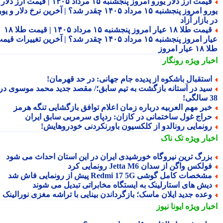
قیمت ارز دلار یورو امروز پنجشنبه ۱۵ مرداد ۱۴۰۵ | قیمت ارز دلار
یورو امروز پنجشنبه ۱۵ مرداد ۱۴۰۵ چقدر شد؟ | آخرین نرخ دلار و یورو
بازار آزاد
قیمت طلا ۱۸ عیار امروز پنجشنبه ۱۵ مرداد ۱۴۰۵ | قیمت طلا ۱۸
عیار امروز پنجشنبه ۱۵ مرداد ۱۴۰۵ چقدر شد؟ | آخرین تغییرات قیمت
ار امروز
بار ویژه
رونگار
ستقبال باشکوه از پدیده جام جهانی: در حد قهرمان!
ید در آستانه بازگشت به تیم سابق؛/ مقصد جدید محمد موسوی در
!
بر مهم العربیه درباره زمان اعلام توافق بازگشایی تنگه هرمز
راج غول ساختمانی در کازان: ردپای سرمربی سابق ایران
ونمایی رونالدو از کلکسیون باورنکردنی خودروهایش!
بار ویژه
تک ناک
زرگ ترین نیروگاه خورشیدی ایران در این استان احداث می شود
ولکس واگن از سدان Jetta M6 رونمایی کرد
شخصات کامل گوشی Redmi 17 5G پیش از رونمایی فاش شد
یش های استارلینک به ایستگاه مخابراتی تبدیل می شوند
عده جدید ایلان ماسک؛ بازگرداندن بینایی با تراشه مغزی نورالینک
بار ویژه
ایونا نیوز