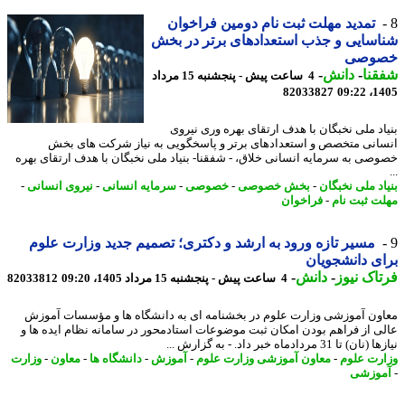
تمدید مهلت ثبت نام دومین فراخوان
سایی و جذب استعدادهای برتر در بخش
وصی
نا
-
دانش
-
4 ساعت پیش - پنجشنبه 15 مرداد
82033827
1405
اد ملی نخبگان با هدف ارتقای بهره وری نیروی
انی متخصص و استعدادهای برتر و پاسخگویی به نیاز شرکت های بخش
صی به سرمایه انسانی خلاق، - شفقنا- بنیاد ملی نخبگان با هدف ارتقای بهره
اد ملی نخبگان
-
بخش خصوصی
-
خصوصی
-
سرمایه انسانی
-
نیروی انسانی
-
ت ثبت نام
-
فراخوان
مسیر تازه ورود به ارشد و دکتری؛ تصمیم جدید وزارت علوم
ی دانشجویان
اک نیوز
-
دانش
-
4 ساعت پیش - پنجشنبه 15 مرداد 1405، 09:20
82033812
ون آموزشی وزارت علوم در بخشنامه ای به دانشگاه ها و مؤسسات آموزش
ی از فراهم بودن امکان ثبت موضوعات استادمحور در سامانه نظام ایده ها و
 تا 31 مردادماه خبر داد. - به گزارش ...
رت علوم
-
معاون آموزشی وزارت علوم
-
آموزش
-
دانشگاه ها
-
معاون
-
وزارت
وزشی