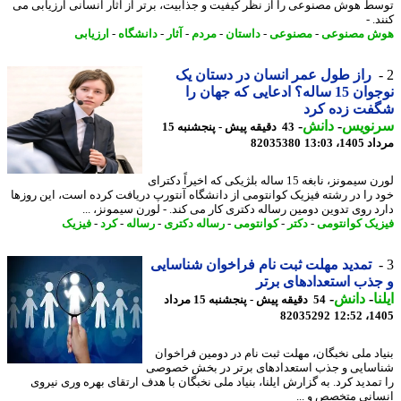
ط هوش مصنوعی را از نظر کیفیت و جذابیت، برتر از آثار انسانی ارزیابی می
. -
ش مصنوعی
-
مصنوعی
-
داستان
-
مردم
-
آثار
-
دانشگاه
-
ارزیابی
راز طول عمر انسان در دستان یک
نوجوان 15 ساله؟ ادعایی که جهان را
فت زده کرد
نویس
-
دانش
-
43 دقیقه پیش - پنجشنبه 15
1، 13:03
82035380
لورن سیمونز، نابغه 15 ساله بلژیکی که اخیراً دکترای
 را در رشته فیزیک کوانتومی از دانشگاه آنتورپ دریافت کرده است، این روزها
د روی تدوین دومین رساله دکتری کار می کند. - لورن سیمونز، ...
یک کوانتومی
-
دکتر
-
کوانتومی
-
رساله دکتری
-
رساله
-
کرد
-
فیزیک
تمدید مهلت ثبت نام فراخوان شناسایی
ذب استعدادهای برتر
ا
-
دانش
-
54 دقیقه پیش - پنجشنبه 15 مرداد
82035292
1405
اد ملی نخبگان، مهلت ثبت نام در دومین فراخوان
سایی و جذب استعدادهای برتر در بخش خصوصی
تمدید کرد. به گزارش ایلنا، بنیاد ملی نخبگان با هدف ارتقای بهره وری نیروی
انی متخصص و ...