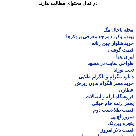
در قبال محتوای مطالب ندارد.
ه باحال مگ
وبروکرز: مرجع معرفی بروکرها
د شلوار جین زنانه
مت گوشی
ان پدیا
احی سایت در مشهد
 نوزاد
لود تلگرام و تلگرام طلایی
د ممبر تلگرام بدون ریزش
اری
شگاه لوله و اتصالات
 زنده جام جهانی
مت طلا دست دوم
ر اچ پی
ره وین تک
ت دلار امروز