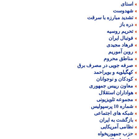
ستای
هدوست
شدید مبارزه با سرقت
ره باز
حریم روسیه
وتبال ایران
رهاد مجیدی
وبن آموریم
ناطق محروم
رفه جویی در مصرف برق
هگیلویه و بویراحمد
ودکان و نوجوانان
عاون رییس جمهوری
واداران استقلال
جموعه تلویزیونی
اره 10 پرسپولیس
بکه های اجتماعی
ازگشت به ایران
ظامی آمریکایی
زب جمهوریخواه