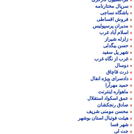
ریال مختارنامه
اشگاه نساجی
روش اقساطی
دیران پرسپولیس
سلام آباد غرب
لزله شیراز
سن بیگدلی
هر پل سفید
رب از نگاه غرب
وسال
رت قاچاق
ادسرای ویژه انفال
مید مهرآرا
اهواره اینترنت
مق اسکواد استقلال
ادق رنجکشان
حسن مومنی شریف
یئت فوتبال استان بوشهر
هر فسا
ت لی