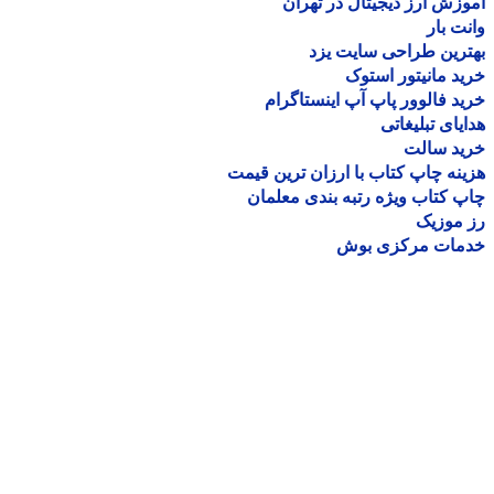
زش ارز دیجیتال در تهران
ت بار
رین طراحی سایت یزد
د مانیتور استوک
د فالوور پاپ آپ اینستاگرام
یای تبلیغاتی
ید سالت
نه چاپ کتاب با ارزان ترین قیمت
 کتاب ویژه رتبه بندی معلمان
موزیک
مات مرکزی بوش