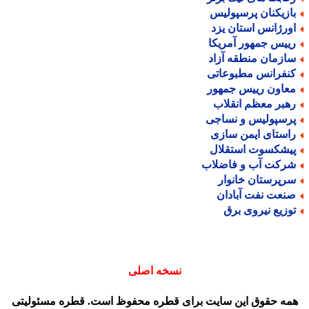
ازیکنان پرسپولیس
ورژانس استان یزد
ییس جمهور آمریکا
ازمان منطقه آزاد
نفرانس مطبوعاتی
عاون رییس جمهور
هبر معظم انقلاب
رسپولیس و نساجی
استای ایمن سازی
یشکسوت استقلال
رکت آب و فاضلاب
رپرستان خانوار
نعت نفت آبادان
وزیع نیروی برق
نسخه اصلی
مه حقوق این سایت برای قطره محفوظ است. قطره مسئولیتی