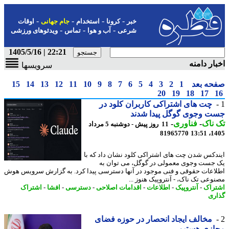
-
-
-
-
خبر
کرونا
استخدام
جام جهانی
اوقات
-
-
-
شرعی
آب و هوا
تماس
ویدئوهای ورزشی
22:21 | 1405/5/16
ار دامنه
سرویسها
حه بعد
1
2
3
4
5
6
7
8
9
10
11
12
13
14
15
20
19
18
17
چت های اشتراکی کاربران کلود در
ت وجوی گوگل پیدا شدند
ناک
-
فناوری
-
11 روز پیش - دوشنبه 5 مرداد
81965770
1405
دکس شدن چت های اشتراکی کلود نشان داد که با
جست وجوی معمولی در گوگل، می توان به
اعات حقوقی و فنی موجود در آنها دسترسی پیدا کرد. به گزارش سرویس هوش
وعی تک ناک، - آنتروپیک هنوز ...
راک
-
آنتروپیک
-
اطلاعات
-
اقدامات اصلاحی
-
دسترسی
-
افشا
-
اشتراک
ری
مخالف ایجاد انحصار در حوزه فضای
ازی هستیم