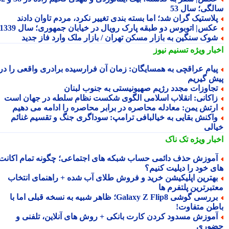
لگی؛ سال 53
لاستیک گران شد؛ اما بسته بندی تغییر نکرد، مردم تاوان دادند
کس| اتوبوس دو طبقه پارک رویال در خیابان جمهوری؛ سال 1339
وک سنگین به بازار مسکن تهران / بازار ملک وارد فاز جدید
بار ویژه
تسنیم نیوز
یام عراقچی به همسایگان: زمان آن فرارسیده برادری واقعی را در
ش گیریم
جاوزات مجدد رژیم صهیونیستی به جنوب لبنان
اکانی: انقلاب اسلامی الگوی شکست نظام سلطه در جهان است
رتش یمن: معادله محاصره در برابر محاصره را ادامه می دهیم
اکنش بقایی به خیالبافی ترامپ: سوداگری جنگ و تقسیم غنائم
الی
بار ویژه
تک ناک
موزش حذف دائمی حساب شبکه های اجتماعی؛ چگونه تمام اکانت
ی خود را دیلیت کنیم؟
هترین اپلیکیشن خرید و فروش طلای آب شده + راهنمای انتخاب
تبرترین پلتفرم ها
بررسی گوشی Galaxy Z Flip8؛ ظاهر شبیه به نسخه قبلی اما با
طن متفاوت!
موزش مسدود کردن کارت بانکی + روش های آنلاین، تلفنی و
وری