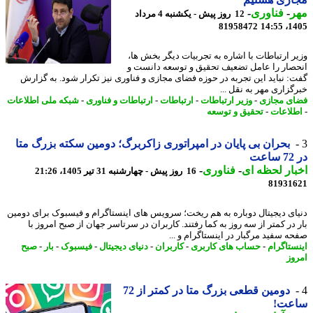
ر
-
فناوری
-
12 روز پیش - یکشنبه 4 مرداد
81958472
1405
ر ارتباطات با اشاره به تجربیات دیگر بخش ها،
صار را عامل تضعیف تحقیق و توسعه دانست و
: نباید این تجربه در حوزه فضای مجازی و فناوری نیز تکرار شود. به گزارش
گزاری مهر به نقل ...
ی مجازی
-
وزیر ارتباطات
-
ارتباطات
-
ارتباطات و فناوری
-
شبکه ملی اطلاعات
لاعات
-
تحقیق و توسعه
بحران بی پایان در امپراتوری زاکربرگ؛ دومین سکته بزرگ متا
ت
ار لحظه ای
-
فناوری
-
16 روز پیش - چهارشنبه 31 تیر 1405، 21:26
81931
ای دیجیتال دوباره به هم ریخت؛ سرویس های اینستاگرام و فیسبوک برای دومین
 در کمتر از سه روز به کما رفتند. کاربران در سرتاسر جهان از صبح امروز با
ه سفید مرگبار در اینستاگرام و ...
ستاگرام
-
حساب های کاربری
-
کاربران
-
دنیای دیجیتال
-
فیسبوک
-
بار
-
صبح
وز
دومین قطعی بزرگ متا در کمتر از 72
عت!