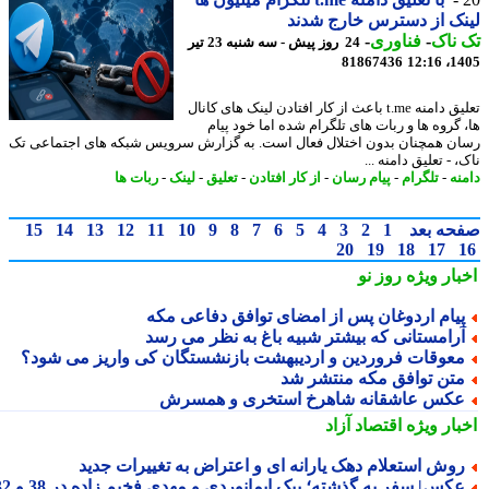
ک از دسترس خارج شدند
ناک
-
فناوری
-
24 روز پیش - سه شنبه 23 تیر
81867436
1405
تعلیق دامنه t.me باعث از کار افتادن لینک های کانال
 گروه ها و ربات های تلگرام شده اما خود پیام
ن همچنان بدون اختلال فعال است. به گزارش سرویس شبکه های اجتماعی تک
 - تعلیق دامنه ...
نه
-
تلگرام
-
پیام رسان
-
از کار افتادن
-
تعلیق
-
لینک
-
ربات ها
حه بعد
1
2
3
4
5
6
7
8
9
10
11
12
13
14
15
20
19
18
17
بار ویژه
روز نو
یام اردوغان پس از امضای توافق دفاعی مکه
رامستانی که بیشتر شبیه باغ به نظر می رسد
عوقات فروردین و اردیبهشت بازنشستگان کی واریز می شود؟
تن توافق مکه منتشر شد
کس عاشقانه شاهرخ استخری و همسرش
بار ویژه
اقتصاد آزاد
وش استعلام دهک یارانه ای و اعتراض به تغییرات جدید
عکس| سفر به گذشته؛ بیک ایمانوردی و مهدی فخیم زاده در 38 و 32