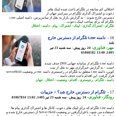
لالی کم سابقه در تلگرام باعث شده لینک های
ت و اشتراک گذاری تلگرام در سراسر جهان از
دسترس خارج شوند. - به گزارش بازار به نقل از سایبرپرس، دامنه اصلی t.me
رام که برای ساخت لینک دعوت، ...
رام
-
اشتراک گذاری
-
لینک
-
اشتراک
-
پیام
-
دامنه
-
اختلال
دامنه t.me تلگرام از دسترس خارج
ر
-
فناوری
-
24 روز پیش - سه شنبه 23 تیر
81868182
1405
دامنه t.me تلگرام از سامانه جهانی DNS حذف شده
. - به گزارش خبرگزاری مهر به نقل از بیت
کوین، دامنه t.me متعلق به تلگرام در رجیستری دامنه .me در وضعیت serverHold
ر گرفت. این اقدام باعث حذف دامنه ...
نه
-
تلگرام
-
رجیستری
-
اقدام
-
وضعیت
-
اختلال
-
جهان
تلگرام از دسترس خارج شد؟ + جزییات
گار
-
فناوری
-
24 روز پیش - سه شنبه 23 تیر 1405، 13:02
81867834
دامنه t.me تلگرام که برای لینک های دعوت، کانال ها و اشتراک گذاری پیام ها
استفاده می شود، با قرارگرفتن در وضعیت Server Hold از دسترس خارج شده و