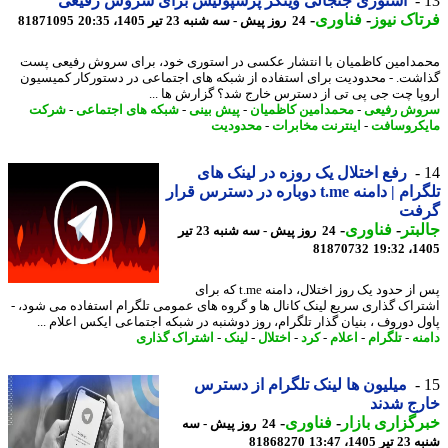
استوری جنجالی وینگر پرسپولیس برای سروش رفیعی
اک نیوز
-
فناوری
-
24 روز پیش - سه شنبه 23 تیر 1405، 20:35
81871095
دامین کاظمیان با انتشار عکسی در استوری خود، برای سروش رفیعی پست
شت. - محدودیت برای استفاده از شبکه های اجتماعی در دستورکار کمیسیون
پا چت جی پی تی از دسترس خارج شد؟ گزارش ها ...
ش رفیعی
-
محمدامین کاظمیان
-
پیش بینی
-
شبکه های اجتماعی
-
شرکت
کروسافت
-
اینترنت مخابرات
-
محدودیت
رفع اختلال یک روزه در لینک های
تلگرام | دامنه t.me دوباره در دسترس قرار
فت
بتر
-
فناوری
-
24 روز پیش - سه شنبه 23 تیر
81870732
1405
پس از حدود یک روز اختلال، دامنه t.me که برای
راک گذاری سریع لینک کانال ها و گروه های عمومی تلگرام استفاده می شود، -
ل دوروف ، بنیان گذار تلگرام، روز دوشنبه در شبکه اجتماعی ایکس اعلام ...
نه
-
تلگرام
-
اعلام
-
کرد
-
اختلال
-
لینک
-
اشتراک گذاری
میلیون ها لینک تلگرام از دسترس
ج شدند
گزاری بازار
-
فناوری
-
24 روز پیش - سه
140، 13:47
81868270