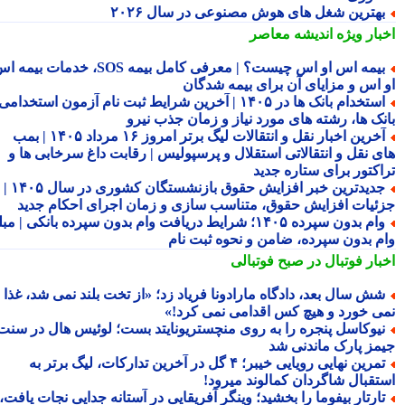
هترین شغل های هوش مصنوعی در سال ۲۰۲۶
بار ویژه
اندیشه معاصر
بیمه اس او اس چیست؟ | معرفی کامل بیمه SOS، خدمات بیمه اس
 اس و مزایای آن برای بیمه شدگان
استخدام بانک ها در ۱۴۰۵ | آخرین شرایط ثبت نام آزمون استخدامی
نک ها، رشته های مورد نیاز و زمان جذب نیرو
آخرین اخبار نقل و انتقالات لیگ برتر امروز ۱۶ مرداد ۱۴۰۵ | بمب
ی نقل و انتقالاتی استقلال و پرسپولیس | رقابت داغ سرخابی ها و
اکتور برای ستاره جدید
جدیدترین خبر افزایش حقوق بازنشستگان کشوری در سال ۱۴۰۵ |
ئیات افزایش حقوق، متناسب سازی و زمان اجرای احکام جدید
وام بدون سپرده ۱۴۰۵؛ شرایط دریافت وام بدون سپرده بانکی | مبلغ
م بدون سپرده، ضامن و نحوه ثبت نام
بار فوتبال در صبح فوتبالی
ش سال بعد، دادگاه مارادونا فریاد زد؛ «از تخت بلند نمی شد، غذا
ی خورد و هیچ کس اقدامی نمی کرد!»
یوکاسل پنجره را به روی منچستریونایتد بست؛ لوئیس هال در سنت
مز پارک ماندنی شد
تمرین نهایی رویایی خیبر؛ ۴ گل در آخرین تدارکات، لیگ برتر به
تقبال شاگردان کمالوند میرود!
ارتار بیفوما را بخشید؛ وینگر آفریقایی در آستانه جدایی نجات یافت،