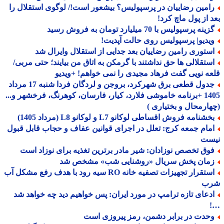
امین رضاییان در پرسپولیس؟ بیشعور است!/ لوگوی استقلال را
 از پول ماچ کرد!
ینه پرسپولیس با 70 میلیارد تومان به فروش رسید
یدیو| پرسپولیس روی حالت آپدیت!
ستوری رامین رضاییان بعد جدایی از استقلال وایرال شد
ستقلالی ها حق نداشتند با گرمکن به اتاق من بیایند؛ حتی مربی/
ه نویی گفت فرهاد مجیدی را نمی خواهم! +ویدیو
جدول قطعی برق شهرکرد، بروجن و لردگان فردا شنبه 17 مرداد
1405 +برنامه خاموشی فلارد، کیار، فارسان، کوهرنگ، فرخشهر و...
ارمحال و بختیاری )
شنامه فروش اقساطی لوکانو L7 و لوکانو L8 (مرداد 1405)
مام جمعه کرج: تعلل در اجرای قوانین عفاف و حجاب قابل قبول
ست
وق تخصص نوزادان: شیر مادر برترین تغذیه برای نوزاد است
مان پخش سریال «روشنایی شب» مشخص شد
استقرار تجهیزات تصفیه خانه RO سیه رود با هدف رفع مشکل آب
ب
دعای تازه ترامپ در مورد ایران: پس خواهیم دید چه خواهد شد
حدت در برابر دشمن، رمز پیروزی است