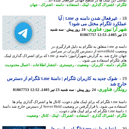
می این لینک ها در سطح جهانی غیرفعال شده اند. ...
رام
-
اشتراک گذاری
-
لینک
-
استفاده
-
دامنه
-
اشتراک
-
جهان
غیرفعال شدن دامنه ی t.me | آیا
کرد تلگرام مختل می شود؟
 آرا نیوز
-
فناوری
-
24 روز پیش - سه شنبه
81867757
دامنه ی t.me متعلق به تلگرام به دلیل قرارگیری در
وضعیت serverHold از دسترس کاربران در سراسر
جهان خارج شد. به گزارش شهرآرانیوز؛ دامنه ی t.me که برای اشتراک گذاری لینک
 تلگرام استفاده می شود، ...
رام
-
دامنه
-
کاربران
-
وضعیت
-
رجیستری
-
انتشار اطلاعات
-
اعمال محدودیت
شوک جدید به کاربران تلگرام | دامنهٔ t.me تلگرام از دسترس
رج شد
گار
-
فناوری
-
24 روز پیش - سه شنبه 23 تیر 1405، 12:52
81867753
دامنهٔ t.me تلگرام که برای لینک های دعوت، کانال ها و اشتراک گذاری پیام ها
استفاده می شود، با قرارگرفتن در وضعیت Server Hold از دسترس خارج شد دامنهٔ
رام
-
اشتراک گذاری
-
استفاده
-
اشتراک
-
لینک
-
کانال
-
وضعیت
با تعلیق دامنه t.me تلگرام میلیون ها