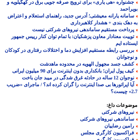
شنواره «هی یاری» برای ترویج صرفه جویی برق در کهگیلویه و
راحمد
امانه یارانه معیشتی؛ آدرس جدید، راهنمای استعلام و اعتراض
دهک بندی + هشدار کلاهبرداری
رداخت مستقیم ساماندهی نیروهای شرکتی نیست
وییت معنادار معاون پزشکیان: با تمام توان کنار رییس جمهور
تاده ایم
ررسی رابطه مستقیم افزایش دما و اختلالات رفتاری در کودکان
وجوانان
شف جسد مجهول الهویه در محدوده ماهدشت
ف پول ایران؛ بانکداری بدون اینترنت برای 90 میلیون ایرانی
ن 12 ساله در حادثه غرق شدگی در میبد جان باخت
یا اپراتورها بی صدا اینترنت را گران کرده اند؟ / ماجرای «ضریب
ت؟
ضوعات داغ:
یروهای شرکتی
اماندهی نیروهای شرکتی
امین رضاییان
راکسیون کارگری مجلس
راکسیون کارگری