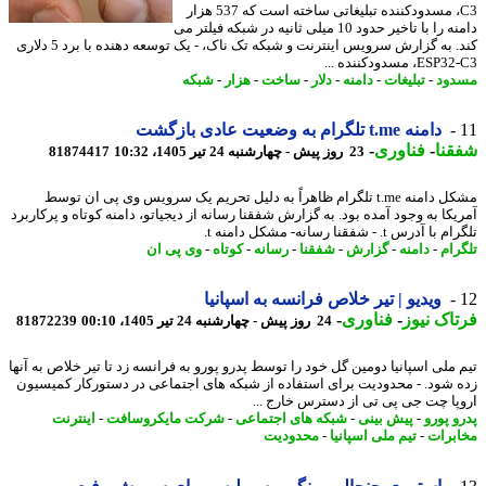
C3، مسدودکننده تبلیغاتی ساخته است که 537 هزار
دامنه را با تاخیر حدود 10 میلی ثانیه در شبکه فیلتر می
کند. به گزارش سرویس اینترنت و شبکه تک ناک، - یک توسعه دهنده با برد 5 دلاری
E، مسدودکننده ...
ود
-
تبلیغات
-
دامنه
-
دلار
-
ساخت
-
هزار
-
شبکه
دامنه t.me تلگرام به وضعیت عادی بازگشت
نا
-
فناوری
-
23 روز پیش - چهارشنبه 24 تیر 1405، 10:32
81874417
مشکل دامنه t.me تلگرام ظاهراً به دلیل تحریم یک سرویس وی پی ان توسط
یکا به وجود آمده بود. به گزارش شفقنا رسانه از دیجیاتو، دامنه کوتاه و پرکاربرد
 آدرس t. - شفقنا رسانه- مشکل دامنه t.
رام
-
دامنه
-
گزارش
-
شفقنا
-
رسانه
-
کوتاه
-
وی پی ان
ویدیو | تیر خلاص فرانسه به اسپانیا
اک نیوز
-
فناوری
-
24 روز پیش - چهارشنبه 24 تیر 1405، 00:10
81872239
 ملی اسپانیا دومین گل خود را توسط پدرو پورو به فرانسه زد تا تیر خلاص به آنها
 شود. - محدودیت برای استفاده از شبکه های اجتماعی در دستورکار کمیسیون
پا چت جی پی تی از دسترس خارج ...
و پورو
-
پیش بینی
-
شبکه های اجتماعی
-
شرکت مایکروسافت
-
اینترنت
برات
-
تیم ملی اسپانیا
-
محدودیت