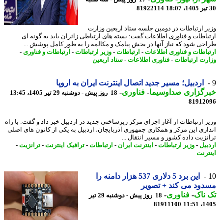
81922114
ر ارتباطات در دومین جلسه ستاد اربعین وزارت
باطات و فناوری اطلاعات گفت: بسته های ارتباطی زائران باید به گونه ای
حی شود که نیاز آنها در بخش پیامک و مکالمه را به طور کامل پوشش ...
باطات و فناوری اطلاعات
-
ارتباطات
-
وزیر ارتباطات
-
ارتباطات و فناوری
-
رت ارتباطات
-
فناوری اطلاعات
-
ستاد اربعین
اردبیل؛ مسیر جدید اتصال اینترنت ایران به اروپا
رگزاری صداوسیما
-
فناوری
-
18 روز پیش - دوشنبه 29 تیر 1405، 13:45
81912
ر ارتباطات از آغاز اجرای مرکز زیرساختی جدید در اردبیل خبر داد و گفت: با راه
ازی این مرکز و همکاری جمهوری آذربایجان، اردبیل به یکی از کانون های اصلی
نزیت داده کشور و مسیر انتقال ...
بیل
-
وزیر ارتباطات
-
اینترنت ایران
-
ارتباطات
-
ترافیک اینترنت
-
ترانزیت
-
ترنت
این برد 5 دلاری 537 هزار دامنه را
ود می کند + تصویر
ناک
-
فناوری
-
18 روز پیش - دوشنبه 29 تیر
81911100
1405