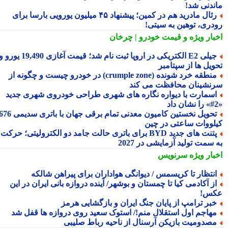
ندنی شد!
رئال مادرید هم در کمین؛ پیشنهاد ۴۵ میلیون یورویی بارسا برای
دری، توهین به سیتی!
بار ویژه
و قیمت خودرو | چرخان
جیلی E2 الکتریکی در اروپا ثبت نام شد؛ قیمت آغازی 19,490 یورو و
ویل ها از سپتامبر
منطقه خرد شونده (crumple zone) در خودرو چیست و چگونه از
نشینان محافظت می کند
سمارت با دیواره نگاره های شهری طراحی خودروی شهری جدید
تحویل نخستین کامیون معدنی تمام برقی جهان با باتری سدیمی 676
لووات ساعتی در چین
پتنت های جدید BYD برای باتری حالت جامد دو الکترولیتی؛ حرکت
سمت تولید آزمایشی در 2027
بار ویژه
سرنویس
نتظار تا کریسمس / دیوانگی هواداران برای پیراهن شالکه
ز آکادمی کیا تا چمستان و بوشهر/ آینده دروازه بانی ایران در این
س!
بر ترامپ از پایان جنگ ایران و بازگشایی هرمز
هاجم اول استقلال منم!/ استوک سعید روی دروازه ها قفل شد
صدومیت بازیکن آرسنال از ناحیه رباط صلیبی