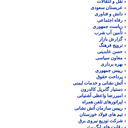
قل و انتقالات
ربستان سعودی
انش و فناوری
فاه اجتماعی
یاست جمهوری
أمین آب شرب
زارش بازار
رویج فرهنگ
سن عابدینی
عاون سیاسی
هره برداری
ییس جمهوری
رداخت حقوق
تش نشانی و خدمات ایمنی
ستیار گابریل کالدرون
میررضا واعظی آشتیانی
پراتورهای تلفن همراه
ییس سازمان آتش نشانی
یم های فولاد خوزستان
رکت توزیع نیروی برق
قابت های لیگ برتر