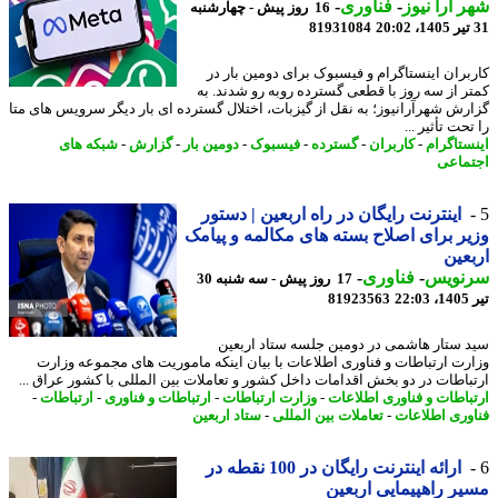
 آرا نیوز
-
فناوری
-
16 روز پیش - چهارشنبه
81931084
بران اینستاگرام و فیسبوک برای دومین بار در
ر از سه روز با قطعی گسترده روبه رو شدند. به
رش شهرآرانیوز؛ به نقل از گیزبات، اختلال گسترده ای بار دیگر سرویس های متا
حت تأثیر ...
ستاگرام
-
کاربران
-
گسترده
-
فیسبوک
-
دومین بار
-
گزارش
-
شبکه های
ماعی
اینترنت رایگان در راه اربعین | دستور
ر برای اصلاح بسته های مکالمه و پیامک
عین
نویس
-
فناوری
-
17 روز پیش - سه شنبه 30
2
81923563
 ستار هاشمی در دومین جلسه ستاد اربعین
رت ارتباطات و فناوری اطلاعات با بیان اینکه ماموریت های مجموعه وزارت
باطات در دو بخش اقدامات داخل کشور و تعاملات بین المللی با کشور عراق ...
باطات و فناوری اطلاعات
-
وزارت ارتباطات
-
ارتباطات و فناوری
-
ارتباطات
-
وری اطلاعات
-
تعاملات بین المللی
-
ستاد اربعین
ارائه اینترنت رایگان در 100 نقطه در
ر راهپیمایی اربعین