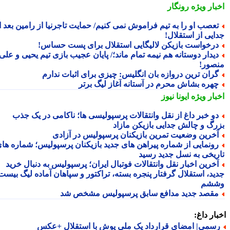
بار ویژه
رونگار
عصب او را به تیم فراموش نمی کنیم/ حمایت تاجرنیا از رامین بعد از
ایی از استقلال!
رخواست بازیکن لالیگایی استقلال برای پست حساس!
یدار دوستانه هم نیمه تمام ماند؛/ پایان عجیب بازی تیم یحیی و علی
صور!
ران ترین دروازه بان انگلیس: چیزی برای اثبات ندارم
هره بشاش محرم در آستانه آغاز لیگ برتر
بار ویژه
ایونا نیوز
و خبر داغ از نقل وانتقالات پرسپولیسی ها؛ ناکامی در یک جذب
رگ و چالش جدایی بازیکن مازاد
خرین وضعیت تمرین بازیکنان پرسپولیس در آزادی
ونمایی از شماره پیراهن های جدید بازیکنان پرسپولیس؛ شماره های
ریخی به نسل جدید رسید
خرین اخبار نقل وانتقالات فوتبال ایران؛ پرسپولیس به دنبال خرید
ید، استقلال گرفتار پنجره بسته، تراکتور و سپاهان آماده لیگ بیست
شم
قصد جدید مدافع سابق پرسپولیس مشخص شد
ار داغ:
سمی| امضای قرارداد یک ملی پوش با استقلال +عکس