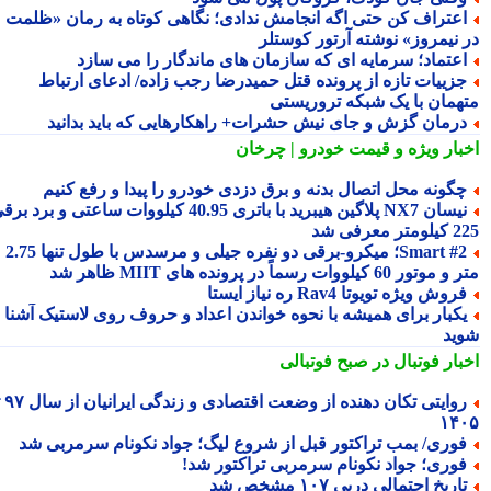
عتراف کن حتی اگه انجامش ندادی؛ نگاهی کوتاه به رمان «ظلمت
 نیمروز» نوشته آرتور کوستلر
عتماد؛ سرمایه ای که سازمان های ماندگار را می سازد
زییات تازه از پرونده قتل حمیدرضا رجب زاده/ ادعای ارتباط
همان با یک شبکه تروریستی
رمان گزش و جای نیش حشرات+ راهکارهایی که باید بدانید
بار ویژه
و قیمت خودرو | چرخان
گونه محل اتصال بدنه و برق دزدی خودرو را پیدا و رفع کنیم
نیسان NX7 پلاگین هیبرید با باتری 40.95 کیلووات ساعتی و برد برقی
 معرفی شد
Smart #2؛ میکرو-برقی دو نفره جیلی و مرسدس با طول تنها 2.75
ور 60 کیلووات رسماً در پرونده های MIIT ظاهر شد
روش ویژه تویوتا Rav4 ره نیاز ایستا
کبار برای همیشه با نحوه خواندن اعداد و حروف روی لاستیک آشنا
ید
بار فوتبال در صبح فوتبالی
روایتی تکان دهنده از وضعت اقتصادی و زندگی ایرانیان از سال ۹۷ تا
۱۴
وری/ بمب تراکتور قبل از شروع لیگ؛ جواد نکونام سرمربی شد
وری؛ جواد نکونام سرمربی تراکتور شد!
اریخ احتمالی دربی ۱۰۷ مشخص شد