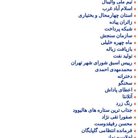
یم ملی والیبال
سلام آباد غرب
ستان چهارمحال و بختیاری
ائران پیاده
بکه پرداخت
ازمان سنجش
اه چهره خلیلی
ازیافت زباله
ولید نفت
ییس اسبق شورای شهر تهران
حمدمهدی احمدی
خترانه
خنگو
عطای پاداش
لانتا
نگ زرد
ذاب ترین ستاره های هالیوود
فورا تقی نژاد
حسن رفیقدوست
رمانده انتظامی گلپایگان
جلاسیه نماز