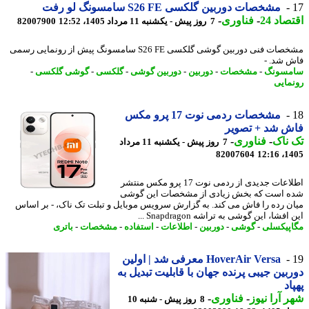
مشخصات دوربین گلکسی S26 FE سامسونگ لو رفت
اد 24
-
فناوری
-
7 روز پیش - یکشنبه 11 مرداد 1405، 12:52
82007900
مشخصات فنی دوربین گوشی گلکسی S26 FE سامسونگ پیش از رونمایی رسمی
 شد. -
مسونگ
-
مشخصات
-
دوربین
-
دوربین گوشی
-
گلکسی
-
گوشی گلکسی
-
مایی
مشخصات ردمی نوت 17 پرو مکس
ش شد + تصویر
ناک
-
فناوری
-
7 روز پیش - یکشنبه 11 مرداد
82007604
1405
اطلاعات جدیدی از ردمی نوت 17 پرو مکس منتشر
 است که بخش زیادی از مشخصات این گوشی
ن رده را فاش می کند. به گزارش سرویس موبایل و تبلت تک ناک، - بر اساس
فشا، این گوشی به تراشه Snapdragon ...
پیکسلی
-
گوشی
-
دوربین
-
اطلاعات
-
استفاده
-
مشخصات
-
باتری
HoverAir Versa معرفی شد | اولین
بین جیبی پرنده جهان با قابلیت تبدیل به
اد
 آرا نیوز
-
فناوری
-
8 روز پیش - شنبه 10