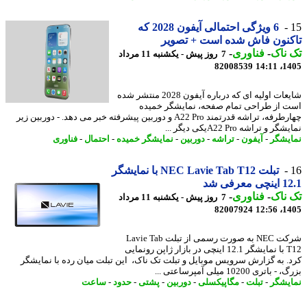
6 ویژگی احتمالی آیفون 2028 که
نون فاش شده است + تصویر
ناک
-
فناوری
-
7 روز پیش - یکشنبه 11 مرداد
82008539
1405
شایعات اولیه ای که درباره آیفون 2028 منتشر شده
 از طراحی تمام صفحه، نمایشگر خمیده
چهارطرفه، تراشه قدرتمند A22 Pro و دوربین پیشرفته خبر می دهد. - دوربین زیر
ر و تراشه A22 Proیکی دیگر ...
یشگر
-
آیفون
-
تراشه
-
دوربین
-
نمایشگر خمیده
-
احتمال
-
فناوری
تبلت NEC Lavie Tab T12 با نمایشگر
معرفی شد
ناک
-
فناوری
-
7 روز پیش - یکشنبه 11 مرداد
82007924
1405
شرکت NEC به صورت رسمی از تبلت Lavie Tab
T12 با نمایشگر 12.1 اینچی در بازار ژاپن رونمایی
. به گزارش سرویس موبایل و تبلت تک ناک، این تبلت میان رده با نمایشگر
اتری 10200 میلی آمپرساعتی ...
یشگر
-
تبلت
-
مگاپیکسلی
-
دوربین
-
پشتی
-
حدود
-
ساعت