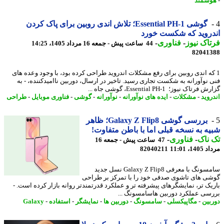
شمند
گوشی Essential PH-1؛ تلاش اندی روبین برای پاک کردن
روید که شکست خورد
اک نیوز
-
فناوری
-
44 ساعت پیش - جمعه 16 مرداد 1405، 14:25
82041
که اندی روبین برای رفع مشکلات اندروید طراحی کرده بود، با وجود وعده های
 نوآورانه به شکست تجاری رسید. تاخیر در ارسال، دوربین ناامیدکننده، - به
رتاک نیوز؛ Essential PH-1، گوشی جاه ...
روید
-
مشکلات
-
ایده های نوآورانه
-
نوآورانه
-
گوشی
-
فناوری موبایل
-
طراحی
بررسی گوشی Galaxy Z Flip8؛ ظاهر
ه به نسخه قبلی اما با باطن متفاوت!
ناک
-
فناوری
-
47 ساعت پیش - جمعه 16
1، 11:01
82040211
سامسونگ با معرفی Galaxy Z Flip8 نسل جدید
ی های تاشوی صدفی خود را با تمرکز بر طراحی
یک تر، نمایشگرهای پیشرفته تر و عملکرد قدرتمندتر روانه بازار کرده است. -
سی عملکرد دوربین هاسامسونگ ...
بین
-
مگاپیکسلی
-
سامسونگ
-
دوربین ها
-
نمایشگر
-
استفاده
-
Galaxy