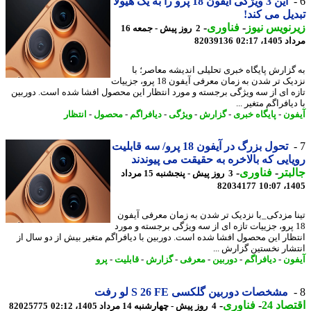
این 3 ویژگی آیفون 18 پرو را به یک هیولا
یل می کند!
نویس نیوز
-
فناوری
-
2 روز پیش - جمعه 16
1، 02:17
82039136
گزارش پایگاه خبری تحلیلی اندیشه معاصر؛ با
نزدیک تر شدن به زمان معرفی آیفون 18 پرو، جزییات
ه ای از سه ویژگی برجسته و مورد انتظار این محصول افشا شده است. دوربین
یافراگم متغیر ...
ون
-
پایگاه خبری
-
گزارش
-
ویژگی
-
دیافراگم
-
محصول
-
انتظار
تحول بزرگ در آیفون 18 پرو/ سه قابلیت
ایی که بالاخره به حقیقت می پیوندند
بتر
-
فناوری
-
3 روز پیش - پنجشنبه 15 مرداد
82034177
1405
ا مزدکی_با نزدیک تر شدن به زمان معرفی آیفون
1 پرو، جزییات تازه ای از سه ویژگی برجسته و مورد
ظار این محصول افشا شده است. دوربین با دیافراگم متغیر بیش از دو سال از
شار نخستین گزارش ...
ون
-
دیافراگم
-
دوربین
-
معرفی
-
گزارش
-
قابلیت
-
پرو
مشخصات دوربین گلکسی S 26 FE لو رفت
اد 24
-
فناوری
-
4 روز پیش - چهارشنبه 14 مرداد 1405، 02:12
82025775