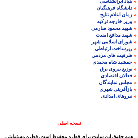
نیاد ایرانشناسی
انشگاه فرهنگیان
مان اعلام نتایج
زیر خارجه ترکیه
هید محمود صارمی
هید مدافع امنیت
ورای اسلامی شهر
یرساخت ارتباطی
رفیت های مردمی
مشید شاه محمدی
وزیع نیروی برق
عالان اقتصادی
جلس نمایندگان
ازآفرینی شهری
یروهای امدادی
نسخه اصلی
مه حقوق این سایت برای قطره محفوظ است. قطره مسئولیتی