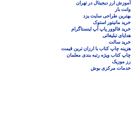
زش ارز دیجیتال در تهران
ت بار
رین طراحی سایت یزد
د مانیتور استوک
د فالوور پاپ آپ اینستاگرام
یای تبلیغاتی
ید سالت
نه چاپ کتاب با ارزان ترین قیمت
 کتاب ویژه رتبه بندی معلمان
موزیک
مات مرکزی بوش