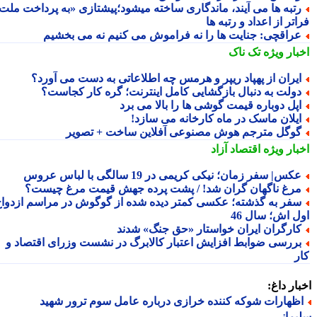
تبه ها می آیند، ماندگاری ساخته میشود؛پیشتازی «به پرداخت ملت
تر از اعداد و رتبه ها
راقچی: جنایت ها را نه فراموش می کنیم نه می بخشیم
بار ویژه
تک ناک
یران از پهپاد ریپر و هرمس چه اطلاعاتی به دست می آورد؟
ولت به دنبال بازگشایی کامل اینترنت؛ گره کار کجاست؟
پل دوباره قیمت گوشی ها را بالا می برد
یلان ماسک در ماه کارخانه می سازد!
وگل مترجم هوش مصنوعی آفلاین ساخت + تصویر
بار ویژه
اقتصاد آزاد
کس| سفر زمان؛ نیکی کریمی در 19 سالگی با لباس عروس
رغ ناگهان گران شد! / پشت پرده جهش قیمت مرغ چیست؟
فر به گذشته؛ عکسی کمتر دیده شده از گوگوش در مراسم ازدواج
ل اش؛ سال 46
ارگران ایران خواستار «حق جنگ» شدند
ررسی ضوابط افزایش اعتبار کالابرگ در نشست وزرای اقتصاد و
ر
ار داغ:
ظهارات شوکه کننده خرازی درباره عامل سوم ترور شهید
مانی