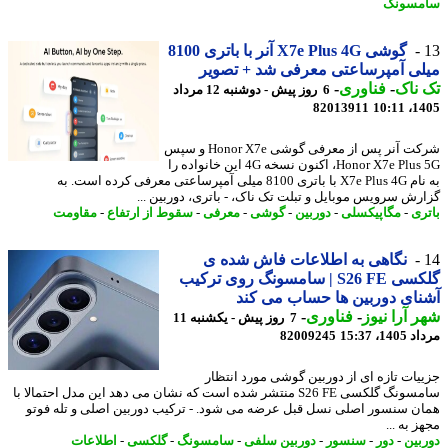
مسونگ
گوشی X7e Plus 4G آنر با باتری 8100
ی آمپرساعتی معرفی شد + تصویر
ناک
-
فناوری
-
6 روز پیش - دوشنبه 12 مرداد
82013911
1405
شرکت آنر پس از معرفی گوشی Honor X7e و سپس
Honor X7e Plus 5G، اکنون نسخه 4G این خانواده را
به نام X7e Plus 4G با باتری 8100 میلی آمپرساعتی معرفی کرده است. به
رش سرویس موبایل و تبلت تک ناک، - باتری، دوربین ...
ری
-
مگاپیکسلی
-
دوربین
-
گوشی
-
معرفی
-
سقوط از ارتفاع
-
مقاومت
نگاهی به اطلاعات فاش شده ی
گلکسی S26 FE | سامسونگ روی ترکیب
ای دوربین ها حساب می کند
 آرا نیوز
-
فناوری
-
7 روز پیش - یکشنبه 11
1، 15:37
82009245
یات تازه ای از دوربین گوشی مورد انتظار
سامسونگ گلکسی S26 FE منتشر شده است که نشان می دهد این مدل احتمالا با
ن سنسور اصلی نسل قبل عرضه می شود. - ترکیب دوربین اصلی و تله فوتو
 به ...
بین
-
دور
-
سنسور
-
دوربین سلفی
-
سامسونگ
-
گلکسی
-
اطلاعات