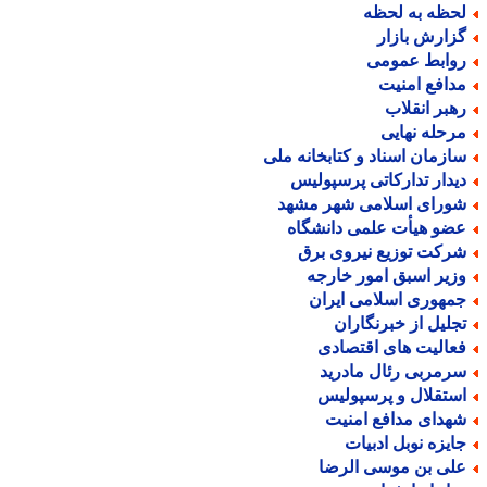
حظه به لحظه
زارش بازار
وابط عمومی
دافع امنیت
هبر انقلاب
رحله نهایی
ازمان اسناد و کتابخانه ملی
یدار تدارکاتی پرسپولیس
ورای اسلامی شهر مشهد
ضو هیأت علمی دانشگاه
رکت توزیع نیروی برق
زیر اسبق امور خارجه
مهوری اسلامی ایران
جلیل از خبرنگاران
عالیت های اقتصادی
رمربی رئال مادرید
ستقلال و پرسپولیس
هدای مدافع امنیت
ایزه نوبل ادبیات
لی بن موسی الرضا