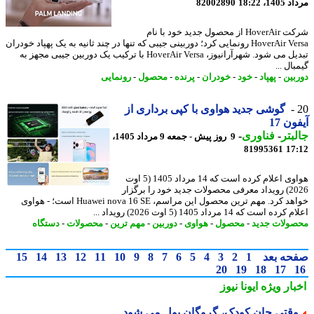
1، 18:22
82002890
شرکت HoverAir از محصول جدید خود با نام
HoverAir Versa رونمایی کرد؛ دوربینی جیبی که تنها در چند ثانیه به یک پهپاد خودران
تبدیل می شود. شهرآرانیوز، HoverAir Versa با ترکیب یک دوربین جیبی مجهز به
ال ...
بین
-
پهپاد
-
خود
-
خودران
-
پرنده
-
محصول
-
رونمایی
گوشی جدید هواوی با کپی برداری از
ن 17
بتر
-
فناوری
-
9 روز پیش - جمعه 9 مرداد 1405،
81995361
17
هواوی اعلام کرده است که 14 مرداد 1405 (5 اوت
2026) رویداد معرفی محصولات جدید خود را برگزار
خواهد کرد. مهم ترین محصول این مراسم، Huawei nova 16 SE است؛ - هواوی
ه است که 14 مرداد 1405 (5 اوت 2026) رویداد ...
ولات جدید
-
محصول
-
هواوی
-
دوربین
-
مهم ترین
-
محصولات
-
دستگاه
حه بعد
1
2
3
4
5
6
7
8
9
10
11
12
13
14
15
20
19
18
17
بار ویژه
ایونا نیوز
قتی جان کودک، گروگان پول می شود