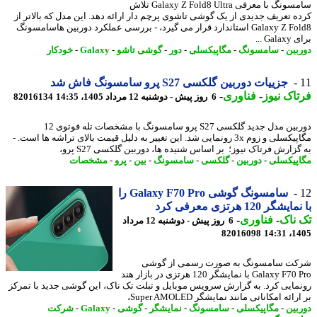
سامسونگ با معرفی Galaxy Z Fold8 Ultra تلاش
ه تعریف جدیدی از یک گوشی تاشوی پرچم دار ارائه دهد. این مدل که بالاتر از
Galaxy Z Fold8 استاندارد قرار می گیرد، - بررسی عملکرد دوربین هاسامسونگ
Ga ...
بین
-
سامسونگ
-
مگاپیکسلی
-
دور
-
گوشی تاشو
-
Galaxy
-
خودکار
جزییات دوربین گلکسی S27 پرو سامسونگ فاش شد
اک نیوز
-
فناوری
-
6 روز پیش - دوشنبه 12 مرداد 1405، 14:35
82016134
دوربین مدل جدید گلکسی S27 پرو سامسونگ با مشخصات تله فوتوی 12
مگاپیکسلی و زوم 3x رونمایی شد. این تغییر به دلیل قیمت بالای تراشه ها است. -
زارش فرتاک نیوز؛ بر اساس شنیده ها، دوربین گلکسی S27 پرو،
پیکسلی
-
دوربین
-
گلکسی
-
سامسونگ
-
بین
-
پرو
-
مشخصات
سامسونگ گوشی Galaxy F70 Pro را
شگر 120 هرتزی معرفی کرد
ناک
-
فناوری
-
6 روز پیش - دوشنبه 12 مرداد
82016098
1405
ت سامسونگ به صورت رسمی از گوشی
Galaxy F70 Pro با نمایشگر 120 هرتزی در بازار هند
مایی کرد. به گزارش سرویس موبایل و تبلت تک ناک، این گوشی جدید با تمرکز
ائه امکاناتی مانند نمایشگر Super AMOLED،
بین
-
مگاپیکسلی
-
سامسونگ
-
نمایشگر
-
گوشی
-
Galaxy
-
شرکت