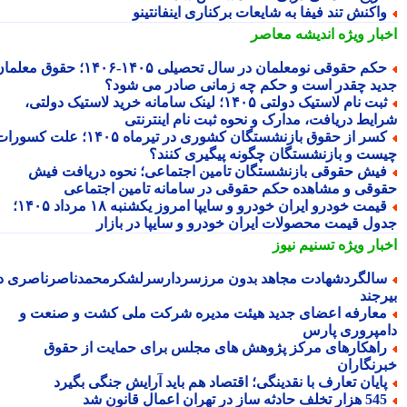
اکنش تند فیفا به شایعات برکناری اینفانتینو
بار ویژه
اندیشه معاصر
حکم حقوقی نومعلمان در سال تحصیلی ۱۴۰۵-۱۴۰۶؛ حقوق معلمان
ید چقدر است و حکم چه زمانی صادر می شود؟
ثبت نام لاستیک دولتی ۱۴۰۵؛ لینک سامانه خرید لاستیک دولتی،
ایط دریافت، مدارک و نحوه ثبت نام اینترنتی
کسر از حقوق بازنشستگان کشوری در تیرماه ۱۴۰۵؛ علت کسورات
ست و بازنشستگان چگونه پیگیری کنند؟
یش حقوقی بازنشستگان تامین اجتماعی؛ نحوه دریافت فیش
وقی و مشاهده حکم حقوقی در سامانه تامین اجتماعی
قیمت خودرو ایران خودرو و سایپا امروز یکشنبه ۱۸ مرداد ۱۴۰۵؛
ول قیمت محصولات ایران خودرو و سایپا در بازار
بار ویژه
تسنیم نیوز
الگردشهادت مجاهد بدون مرزسردارسرلشکرمحمدناصرناصری در
رجند
عارفه اعضای جدید هیئت مدیره شرکت ملی کشت و صنعت و
مپروری پارس
اهکارهای مرکز پژوهش های مجلس برای حمایت از حقوق
رنگاران
ایان تعارف با نقدینگی؛ اقتصاد هم باید آرایش جنگی بگیرد
هزار تخلف حادثه ساز در تهران اعمال قانون شد