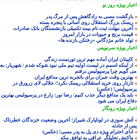
بار ویژه
روز نو
ازگشت مسی به زادگاهش پس از مرگ پدر
یسک بزرگ استقلال روی آسانی با پنجره بسته
خرین مهلت ثبت نام بیمه تکمیلی بازنشستگان بانک صادرات
یمت برنج و حبوبات در بازار امروز
ولد خانم مژدگانیِِ «رختکن بازنده ها»
بار ویژه
سرنویس
اپیتان ایران آماده مهم ترین تورنمنت زندگی
ز اینکه اسمم در لیست اولیه تیم ملی نبود شوکه شدم / شهریار: بعدا
 گویم چرا پرسپولیس نرفتم
هترین وقت جبران برای باتجربه ترین مدافع ایران
ارتار روی خرید استقلالی ریسک نکرد؛/ جلالی لای زرورق در
سپولیس! (عکس)
اید یک مدافع دیگر جذب کنیم/ رضا نور: زارع در پرسپولیس بهترین
اع ایران می شود
بار ویژه
رونگار
تش سوزی در لوناپارک شیراز؛ آخرین وضعیت خزندگان خطرناک
 از حادثه
دای احترام ویژه دی پل به پدر مسی! (عکس)
اکنش تحلیلگر عراقی به توافق مکه