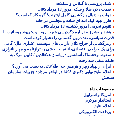
یک پروتیینی با گیلاس و شکلات
مت دلار، طلا و سکه امروز 18 مرداد 1405
ولت به دنبال بازگشایی کامل اینترنت؛ گره کار کجاست؟
رز تهیه کیک انبه ای ساده و مجلسی در خانه
ویم نجومی امروز یکشنبه 18 مرداد 1405
شدار «شرق» درباره دگردیسی هویت روحانیت؛ پیوند روحانیت با
ت سیاسی، نقد درون گفتمانی را دشوار کرده است
مزگشایی از حراج کلان دارایی های موسسه اعتباری ملل/ گامی
ی یک جراحی اقتصادی، انضباط بخشی به ترازنامه و مهار ناترازی
قوط وحشتناک آسانسور در پاساژ علاءالدین / کابین مرگ به
قه منفی سه رفت
یران از پهپاد ریپر و هرمس چه اطلاعاتی به دست می آورد؟
اعلام نتایج نهایی دکتری 1405 در اواخر مرداد / جزییات سازمان
جش
ضوعات داغ:
مریکا و اسراییل
ستاندار مرکزی
علام نتایج
رداخت الکترونیکی