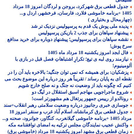
جدول قطعی برق شهرکرد، بروجن و لردگان امروز 18 مرداد
1405 +برنامه خاموشی فلارد، فارسان، فرخشهر، اردل و...
ارمحال و بختیاری )
دیده ملی پوش یک قدم به پرسپولیس نزدیک تر شد
شنهاد سپاهان برای جذب 2 بازیکن پرسپولیس
قشه سپاهان برای پرسپولیس؛ پیشنهادِ دوباره برای خرید مدافع
خ پوش!
ل ابجد امروز یکشنبه 18 مرداد ماه 1405
یازمند روی لبه ی تیغ؛ تکرارِ اشتباهاتِ فصل قبل در بازی با
مینیوم!
زشکیان: برای همیشه که نمی توان جنگید؛ بالاخره باید آن را در
ه ای به پایان رساند / تقریباً هر روز درباره این موضوع بحث می
م که چگونه باید از وضعیت نه جنگ و نه صلح خارج شویم
روع ماجراجویی مهاجم اسبق استقلال در لیگ دو
ونالدو از رییس جمهور پرتغال هم مشهورتر است!
وسازی خبری رجانیوز درباره وضعیت سلامتی رهبر انقلاب+سند
جدول قطعی برق کرمانشاه، اسلام آباد غرب و سنقر امروز 18
 گیلانغرب، کنگاور، جوانرود، صحنه و...
اکنش عجیب نمایندگان مجلس ترکیه به امضای توافقنامه مکه
ان قطعی برق مشهد امروز یکشنبه 18 مرداد (خاموشی برق)