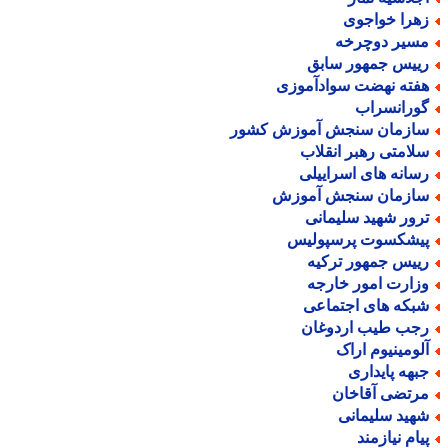
هرا خواجوی
سیر دوچرخه
ییس جمهور سابق
فته نهضت سوادآموزی
ورانسراب
ازمان سنجش آموزش کشور
لامتی رهبر انقلاب
سانه های اسراییلی
ازمان سنجش آموزش
رور شهید سلیمانی
یشکسوت پرسپولیس
ییس جمهور ترکیه
زارت امور خارجه
بکه های اجتماعی
جب طیب اردوغان
لومینیوم اراک
بهه پایداری
رتضی آقاخان
هید سلیمانی
یام نیازمند