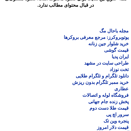
در قبال محتوای مطالب ندارد.
ه باحال مگ
وبروکرز: مرجع معرفی بروکرها
د شلوار جین زنانه
مت گوشی
ان پدیا
احی سایت در مشهد
 نوزاد
لود تلگرام و تلگرام طلایی
د ممبر تلگرام بدون ریزش
اری
شگاه لوله و اتصالات
 زنده جام جهانی
مت طلا دست دوم
ر اچ پی
ره وین تک
ت دلار امروز