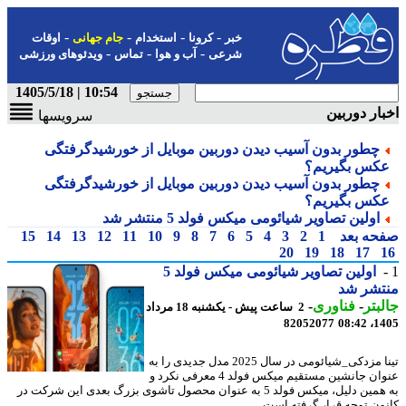
-
-
-
-
خبر
کرونا
استخدام
جام جهانی
اوقات
-
-
-
شرعی
آب و هوا
تماس
ویدئوهای ورزشی
10:54 | 1405/5/18
ار دوربین
سرویسها
چطور بدون آسیب دیدن دوربین موبایل از خورشیدگرفتگی
کس بگیریم؟
چطور بدون آسیب دیدن دوربین موبایل از خورشیدگرفتگی
کس بگیریم؟
اولین تصاویر شیائومی میکس فولد 5 منتشر شد
حه بعد
1
2
3
4
5
6
7
8
9
10
11
12
13
14
15
20
19
18
17
اولین تصاویر شیائومی میکس فولد 5
تشر شد
بتر
-
فناوری
-
2 ساعت پیش - یکشنبه 18 مرداد
82052077
1405
تینا مزدکی_شیائومی در سال 2025 مدل جدیدی را به
عنوان جانشین مستقیم میکس فولد 4 معرفی نکرد و
به همین دلیل، میکس فولد 5 به عنوان محصول تاشوی بزرگ بعدی این شرکت در
ون توجه قرار گرفته است. ...