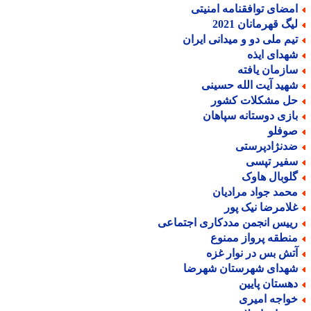
مضای توافقنامه امنیتی
یگ قهرمانان 2021
یم ملی دو و میدانی ایران
هدای ایذه
ازمان یافته
هید آیت الله حسینی
ل مشکلات کشور
ازی دوستانه سپاهان
وفلو
دنژادپرستی
فیر تپسی
لوبال هاوک
حمد جواد مرادیان
لامرضا نیک پور
ییس انجمن مددکاری اجتماعی
نطقه پرواز ممنوع
تش بس در نوار غزه
هدای شهرستان شهرضا
هستان پایین
واجه امیری