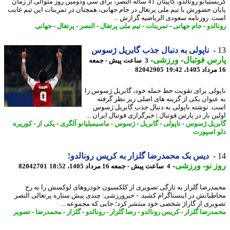
کریستیانو رونالدو، کاپیتان 41 ساله النصر، برای سی ودومین روز متوالی از زمان
ان حضورش با تیم ملی پرتغال در جام جهانی، همچنان در تمرینات این تیم غایب
. روزنامه سعودی الریاضیه گزارش ...
لدو
-
جام جهانی
-
تمرینات
-
تیم ملی پرتغال
-
النصر
-
پرتغال
-
جهانی
ناپولی به دنبال جذب گابریل ژسوس
س فوتبال
-
ورزشی
-
3 ساعت پیش - جمعه
82042905
ولی برای تقویت خط حمله خود، گابریل ژسوس را
عنوان یکی از گزینه های اصلی زیر نظر گرفته
. نوشته ناپولی به دنبال جذب گابریل ژسوس
ن بار در پارس فوتبال | خبرگزاری فوتبال ایران ...
ریل ژسوس
-
ناپولی
-
گابریل
-
ژسوس
-
ماسیمیلیانو آلگری
-
یکی از
-
کوریره
 اسپورت
دیس بک محمدرضا گلزار به کریس رونالدو!
 نو
-
ورزشی
-
4 ساعت پیش - جمعه 16 مرداد 1405، 18:52
82042701
درضا گلزار به تازگی تصویری از کلکسیون خودروهای لوکسش را به رخ
طبانش در اینستاگرام کشید. - خبرورزشی: چندی پیش ستاره پرتغالی النصر
یری از گاراژ شخصی خود منتشر کرد؛ جایی که مجموعه ...
درضا گلزار
-
کریس رونالدو
-
رضا گلزار
-
رونالدو
-
گلزار
-
محمدرضا
-
تصویر