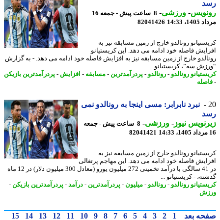
د
نویس
-
ورزشی
-
8 ساعت پیش - جمعه 16
1، 14:33
82041426
ستیانو رونالدو خارج از زمین مسابقه نیز به
ایش فاصله خود ادامه می دهد. این کریستیانو
الدو خارج از زمین مسابقه نیز به افزایش فاصله خود ادامه می دهد. - به گزارش
زش سه”، کریستیانو ...
ستیانو رونالدو
-
رونالدو
-
پردرآمدترین
-
مسابقه
-
افزایش
-
پردرآمدترین بازیکن
صله
نبرد نابرابر: مسی اینجا به رونالدو نمی
د
نویس نیوز
-
ورزشی
-
8 ساعت پیش - جمعه
82041421
ستیانو رونالدو خارج از زمین مسابقه نیز به
ایش فاصله خود ادامه می دهد. این مهاجم پرتغالی
در 41 سالگی با درآمد تخمینی 272 میلیون یورو (معادل 300 میلیون دلار) در 12 ماه
ه، - کریستیانو ...
ستیانو رونالدو
-
رونالدو
-
میلیون
-
پردرآمدترین
-
درآمد
-
پردرآمدترین بازیکن
-
زش
حه بعد
1
2
3
4
5
6
7
8
9
10
11
12
13
14
15