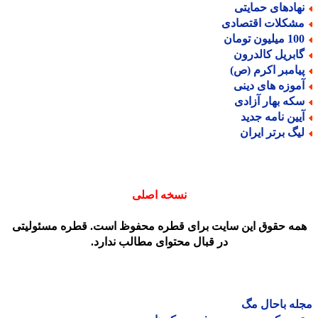
هادهای حمایتی
شکلات اقتصادی
میلیون تومان
ابریل کالدرون
یامبر اکرم (ص)
موزه های دینی
که بهار آزادی
یین نامه جدید
یگ برتر ایران
نسخه اصلی
مه حقوق این سایت برای قطره محفوظ است. قطره مسئولیتی
در قبال محتوای مطالب ندارد.
ه باحال مگ