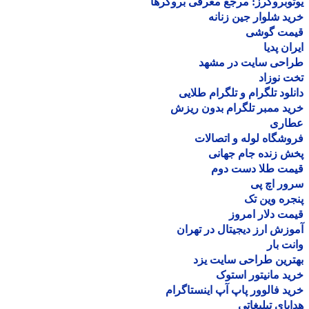
وبروکرز: مرجع معرفی بروکرها
د شلوار جین زنانه
مت گوشی
ان پدیا
احی سایت در مشهد
 نوزاد
لود تلگرام و تلگرام طلایی
د ممبر تلگرام بدون ریزش
اری
شگاه لوله و اتصالات
 زنده جام جهانی
مت طلا دست دوم
ر اچ پی
ره وین تک
ت دلار امروز
زش ارز دیجیتال در تهران
ت بار
رین طراحی سایت یزد
د مانیتور استوک
د فالوور پاپ آپ اینستاگرام
یای تبلیغاتی