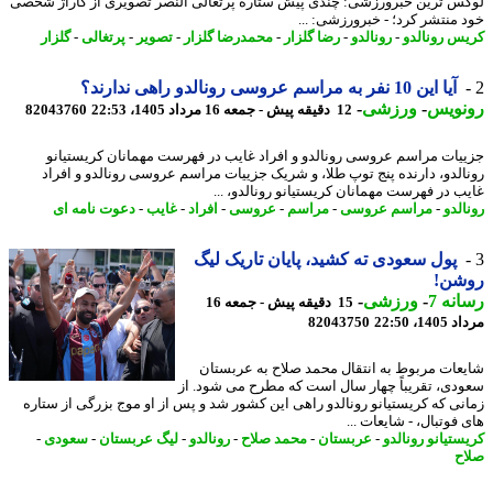
س ترین خبرورزشی: چندی پیش ستاره پرتغالی النصر تصویری از گاراژ شخصی
 منتشر کرد؛ - خبرورزشی: ...
س رونالدو
-
رونالدو
-
رضا گلزار
-
محمدرضا گلزار
-
تصویر
-
پرتغالی
-
گلزار
آیا این 10 نفر به مراسم عروسی رونالدو راهی ندارند؟
نویس
-
ورزشی
-
12 دقیقه پیش - جمعه 16 مرداد 1405، 22:53
82043760
یات مراسم عروسی رونالدو و افراد غایب در فهرست مهمانان کریستیانو
الدو، دارنده پنج توپ طلا، و شریک جزییات مراسم عروسی رونالدو و افراد
ب در فهرست مهمانان کریستیانو رونالدو، ...
لدو
-
مراسم عروسی
-
مراسم
-
عروسی
-
افراد
-
غایب
-
دعوت نامه ای
پول سعودی ته کشید، پایان تاریک لیگ
شن!
نه 7
-
ورزشی
-
15 دقیقه پیش - جمعه 16
1، 22:50
82043750
عات مربوط به انتقال محمد صلاح به عربستان
دی، تقریباً چهار سال است که مطرح می شود. از
نی که کریستیانو رونالدو راهی این کشور شد و پس از او موج بزرگی از ستاره
فوتبال، - شایعات ...
ستیانو رونالدو
-
عربستان
-
محمد صلاح
-
رونالدو
-
لیگ عربستان
-
سعودی
-
ح