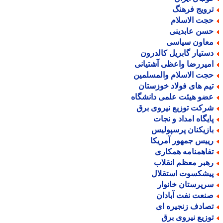
رویج فرهنگ
جت الاسلام
سن عابدینی
عاون سیاسی
ستیار گابریل کالدرون
میررضا واعظی آشتیانی
جت الاسلام والمسلمین
یم های فولاد خوزستان
ضو هیئت علمی دانشگاه
رکت توزیع نیروی برق
ایگاه امداد و نجات
ازیکنان پرسپولیس
ییس جمهور آمریکا
فاهمنامه همکاری
هبر معظم انقلاب
یشکسوت استقلال
رپرستان خانوار
نعت نفت آبادان
صادف زنجیره ای
وزیع نیروی برق