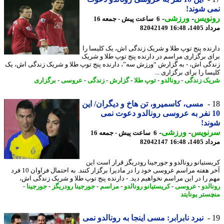
 شوند!
نویس
-
ورزشی
-
6 ساعت پیش - جمعه 16
1، 16:48
82042149
نده پنج توپ طلا و شریک زندگی اش، یک کلیسا را
ی برگزاری مراسم در دارنده پنج توپ طلا و شریک
گی اش، - به گزارش “ورزش سه”، دارنده پنج توپ طلا و شریک زندگی اش، یک
ا را برای برگزاری ...
ک زندگی
-
رونالدو
-
توپ طلا
-
گزارش
-
زندگی
-
عروسی
-
برگزاری
مسی، کاسمیرو، تن هاخ و دیگران/ این
10 نفر به عروسی رونالدو دعوت نمی
د!
نویس
-
ورزشی
-
6 ساعت پیش - جمعه 16
1، 16:48
82042147
ستیانو رونالدو و جورجینا رودریگز قرار است این
آخر هفته مراسم عروسی خود را در مادیرا برگزار کنند. به احتمال فراوان 10 فرد
 را در این مراسم نخواهیم دید. - دارنده پنج توپ طلا و شریک زندگی اش،
لدو
-
عروسی
-
کریستیانو رونالدو
-
مراسم
-
جورجینا رودریگز
-
جورجینا
-
ستر یونایتد
نبرد نابرابر: مسی اینجا به رونالدو نمی