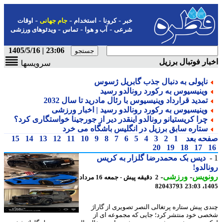
-
-
-
-
خبر
کرونا
استخدام
جام جهانی
اوقات
-
-
-
شرعی
آب و هوا
تماس
ویدئوهای ورزشی
23:06 | 1405/5/16
ار فوتبال برزیل
سرویسها
ناپولی به دنبال جذب گابریل ژسوس
وینیسیوس به رکورد رونالدو رسید
تمدید قرارداد وینیسیوس با رئال مادرید تا سال 2032
وینیسیوس به رکورد رونالدو رسید | اخبار ورزشی
چرا کریستیانو رونالدو اینقدر دیر از جورجینا خواستگاری کرد؟
ستاره سابق برزیل در انگلیس باشگاه می خرد
حه بعد
1
2
3
4
5
6
7
8
9
10
11
12
13
14
15
20
19
18
17
دیس بک محمدرضا گلزار به کریس
الدو!
نویس
-
ورزشی
-
2 دقیقه پیش - جمعه 16 مرداد
82043793
1405
ی پیش ستاره پرتغالی النصر تصویری از گاراژ
ی خود منتشر کرد؛ جایی که مجموعه ای از