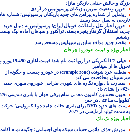
رگ و چالش جدایی بازیکن مازاد
خرین وضعیت تمرین بازیکنان پرسپولیس در آزادی
ونمایی از شماره پیراهن های جدید بازیکنان پرسپولیس؛ شماره های
ریخی به نسل جدید رسید
خرین اخبار نقل وانتقالات فوتبال ایران؛ پرسپولیس به دنبال خرید
ید، استقلال گرفتار پنجره بسته، تراکتور و سپاهان آماده لیگ بیست
شم
قصد جدید مدافع سابق پرسپولیس مشخص شد
بار ویژه
و قیمت خودرو | چرخان
جیلی E2 الکتریکی در اروپا ثبت نام شد؛ قیمت آغازی 19,490 یورو و
ویل ها از سپتامبر
منطقه خرد شونده (crumple zone) در خودرو چیست و چگونه از
نشینان محافظت می کند
سمارت با دیواره نگاره های شهری طراحی خودروی شهری جدید
تحویل نخستین کامیون معدنی تمام برقی جهان با باتری سدیمی 676
لووات ساعتی در چین
پتنت های جدید BYD برای باتری حالت جامد دو الکترولیتی؛ حرکت
سمت تولید آزمایشی در 2027
بار ویژه
تک ناک
موزش حذف دائمی حساب شبکه های اجتماعی؛ چگونه تمام اکانت