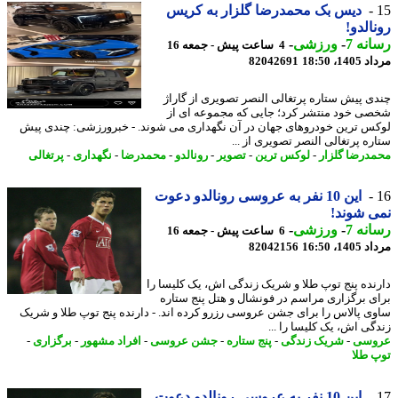
دیس بک محمدرضا گلزار به کریس
الدو!
نه 7
-
ورزشی
-
4 ساعت پیش - جمعه 16
1، 18:50
82042691
ی پیش ستاره پرتغالی النصر تصویری از گاراژ
ی خود منتشر کرد؛ جایی که مجموعه ای از
س ترین خودروهای جهان در آن نگهداری می شوند. - خبرورزشی: چندی پیش
ره پرتغالی النصر تصویری از ...
درضا گلزار
-
لوکس ترین
-
تصویر
-
رونالدو
-
محمدرضا
-
نگهداری
-
پرتغالی
این 10 نفر به عروسی رونالدو دعوت
 شوند!
نه 7
-
ورزشی
-
6 ساعت پیش - جمعه 16
1، 16:50
82042156
نده پنج توپ طلا و شریک زندگی اش، یک کلیسا را
ی برگزاری مراسم در فونشال و هتل پنج ستاره
ی پالاس را برای جشن عروسی رزرو کرده اند. - دارنده پنج توپ طلا و شریک
گی اش، یک کلیسا را ...
وسی
-
شریک زندگی
-
پنج ستاره
-
جشن عروسی
-
افراد مشهور
-
برگزاری
-
 طلا
این 10 نفر به عروسی رونالدو دعوت