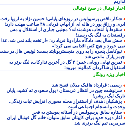
اریم
بار فوتبال در صبح فوتبالی
کار ناقص پرسپولیس در روزهای پایانی؛ حسین نژاد به اروپا رفت،
ی و رزاق پور در هاله ای از ابهام، قربانی ۴۸ ساعت مهلت دارد!
قوط یا انتخاب هوشمندانه؟ مجتبی جباری از استقلال و مس
سنجان به لیگ یک رسید!
ش سال بعد، دادگاه مارادونا فریاد زد؛ «از تخت بلند نمی شد، غذا
ی خورد و هیچ کس اقدامی نمی کرد!»
یوکاسل پنجره را به روی منچستریونایتد بست؛ لوئیس هال در سنت
مز پارک ماندنی شد
تمرین نهایی رویایی خیبر؛ ۴ گل در آخرین تدارکات، لیگ برتر به
تقبال شاگردان کمالوند میرود!
بار ویژه
رونگار
سمی: قرارداد هافبک میلان فسخ شد
رنوشت چین در انتظار عربستان / پول سعودی ته کشید، پایان
ریک لیگ روشن!
زشکیان: هدف از استقرار محله محوری افزایش ثبات زندگی،
دت و انسجام اجتماعی است
تاره سابق پرسپولیس در آستانه پیوستن به فجر
غاز دوره جدید برای کاپیتان سابق ملوان/ خانم گل فوتبال ایران
مربی تیم لیگ برتری شد