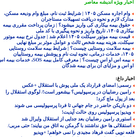
بار ویژه
اندیشه معاصر
وام اجاره مسکن ۱۴۰۵ | شرایط ثبت نام، مبلغ وام ودیعه مسکن،
ارک لازم و نحوه دریافت تسهیلات مستاجران
قوق بیمه بیکاری کی واریز میشود؟ | زمان پرداخت مقرری بیمه
تاریخ واریز و نحوه پیگیری با کد ملی
قیمت بیمه موتور سیکلت ۱۴۰۵ اعلام شد | جدول نرخ بیمه موتور
کلت، هزینه بیمه شخص ثالث و عوامل موثر بر مبلغ نهایی
یمه سلامت روستایی چیست؟ | شرایط بیمه سلامت روستایی
نحوه ثبت نام و پوشش بیمه روستاییان
بیمه اس او اس چیست؟ | معرفی کامل بیمه SOS، خدمات بیمه اس
 اس و مزایای آن برای بیمه شدگان
ار داغ:
سمی| امضای قرارداد یک ملی پوش با استقلال +عکس
امین رضاییان در پرسپولیس؟ بیشعور است!/ لوگوی استقلال را
 از پول ماچ کرد!
و بازیکن حاضر در جام جهانی تا فردا پرسپولیسی می شوند
یدیو| پرسپولیس روی حالت آپدیت!
ستوری رامین رضاییان بعد جدایی از استقلال وایرال شد
ستقلالی ها حق نداشتند با گرمکن به اتاق من بیایند؛ حتی مربی/
ه نویی گفت فرهاد مجیدی را نمی خواهم! +ویدیو