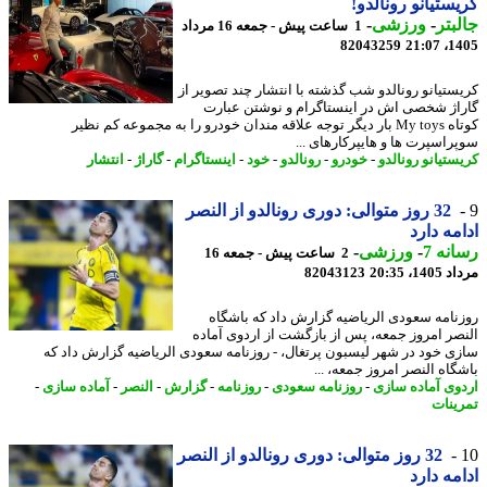
ستیانو رونالدو!
بتر
-
ورزشی
-
1 ساعت پیش - جمعه 16 مرداد
82043259
1405
ستیانو رونالدو شب گذشته با انتشار چند تصویر از
اژ شخصی اش در اینستاگرام و نوشتن عبارت
کوتاه My toys بار دیگر توجه علاقه مندان خودرو را به مجموعه کم نظیر
راسپرت ها و هایپرکارهای ...
ستیانو رونالدو
-
خودرو
-
رونالدو
-
خود
-
اینستاگرام
-
گاراژ
-
انتشار
32 روز متوالی: دوری رونالدو از النصر
مه دارد
نه 7
-
ورزشی
-
2 ساعت پیش - جمعه 16
1، 20:35
82043123
نامه سعودی الریاضیه گزارش داد که باشگاه
صر امروز جمعه، پس از بازگشت از اردوی آماده
ی خود در شهر لیسبون پرتغال، - روزنامه سعودی الریاضیه گزارش داد که
گاه النصر امروز جمعه، ...
وی آماده سازی
-
روزنامه سعودی
-
روزنامه
-
گزارش
-
النصر
-
آماده سازی
-
ینات
32 روز متوالی: دوری رونالدو از النصر
مه دارد