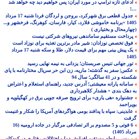
دعای تازه ترامپ در مورد ایران: پس خواهیم دید چه خواهد شد
جدول قطعی برق شهرکرد، بروجن و لردگان فردا شنبه 17 مرداد
1405 +برنامه خاموشی فلارد، کیار، فارسان، کوهرنگ، فرخشهر و...
ارمحال و بختیاری )
رداخت مستقیم ساماندهی نیروهای شرکتی نیست
وق تخصص نوزادان: شیر مادر برترین تغذیه برای نوزاد است
یک پیش بینی مهم برای قیمت دلار، طلا و سکه شنبه 17 مرداد
14
ور جهانی تنیس صربستان؛ یزدانی به نیمه نهایی رسید
کس| سفر به گذشته؛ ماریه، زن ابن حر سریال مختارنامه با پای
و در 41 سالگی؛ سال 94
امانه یارانه معیشتی؛ آدرس جدید، راهنمای استعلام و اعتراض
دهک بندی + هشدار کلاهبرداری
شنواره «هی یاری» برای ترویج صرفه جویی برق در کهگیلویه و
راحمد
ابدینی: سپاه با پدافند بومی هواگردهای آمریکا را شکار و غنیمت
فت
6 فوتی و 5 مصدوم بر اثر تصادفی مرگبار در جاده ارومیه (16
 1405)
ررسی رابطه مستقیم افزایش دما و اختلالات رفتاری در کودکان