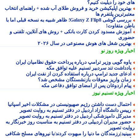
ی خود را دیلیت کنیم؟
هترین اپلیکیشن خرید و فروش طلای آب شده + راهنمای انتخاب
تبرترین پلتفرم ها
بررسی گوشی Galaxy Z Flip8؛ ظاهر شبیه به نسخه قبلی اما با
طن متفاوت!
موزش مسدود کردن کارت بانکی + روش های آنلاین، تلفنی و
وری
هترین شغل های هوش مصنوعی در سال ۲۰۲۶
بار ویژه
روز نو
اوه گویی وزیر ترامپ درباره پرداخت حقوق نظامیان ایران
ادداشت تند سردبیر تسنیم علیه توافق مکه
دعای جدید ترامپ درباره استفاده کردن از نفت ایران
مان واریز معوقات بازنشستگان مشخص شد؟
یام اردوغان پس از امضای توافق دفاعی مکه
بار ویژه
تسنیم نیوز
حتمال دست داشتن رژیم صهیونیستی در مشکلات اخیر اسپانیا
ییس دانشگاه آزاد اردبیل در دفتر تسنیم به روایت تصویر
دیرکل دامپزشکی اردبیل در دفتر تسنیم به روایت تصویر
ضور مدیران اردبیلی در دفتر تسنیم به مناسبت روز خبرنگار به
ایت تصویر
بینید|رزمندگان ما دنیا را مبهوت کردند/با نیروهای مسلح شکافی