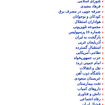
ورای اسلامی
رهاد مجیدی
رفه جویی در مصرف برق
ودکان و نوجوانان
واداران استقلال
جموعه تلویزیونی
اره 10 پرسپولیس
ازگشت به ایران
ذربایجان غربی
ستقبال گسترده
ظامی آمریکایی
زب جمهوریخواه
مام خمینی (ره)
قل و انتقالات
اشگاه ذوب آهن
ربستان سعودی
خت بیمارستان
اروهای کمیاب
انش و فناوری
فاه اجتماعی
وتبال ایران