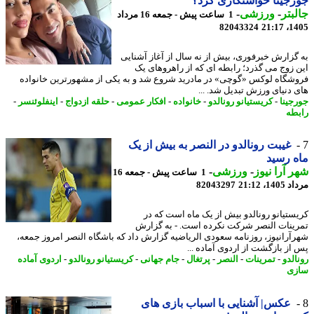
جینا خواستگاری کرد؟
بتر
-
ورزشی
-
1 ساعت پیش - جمعه 16 مرداد
82043324
1405
گزارش خبرفوری، بیش از نه سال از آغاز آشنایی
 زوج می گذرد؛ رابطه ای که از راهروهای یک
شگاه لوکس «گوچی» در مادرید شروع شد و به یکی از مشهورترین خانواده
 دنیای ورزش تبدیل شد. ...
جینا
-
کریستیانو رونالدو
-
خانواده
-
افکار عمومی
-
حلقه ازدواج
-
اینفلوئنسر
-
طه
غیبت رونالدو در النصر به بیش از یک
 رسید
 آرا نیوز
-
ورزشی
-
1 ساعت پیش - جمعه 16
1، 21:12
82043297
ستیانو رونالدو بیش از یک ماه است که در
ینات النصر شرکت نکرده است. - به گزارش
آرانیوز، روزنامه سعودی الریاضیه گزارش داد که باشگاه النصر امروز جمعه،
از بازگشت از اردوی آماده ...
لدو
-
تمرینات
-
النصر
-
پرتغال
-
جام جهانی
-
کریستیانو رونالدو
-
اردوی آماده
ی
عکس| آشنایی با اسباب بازی های