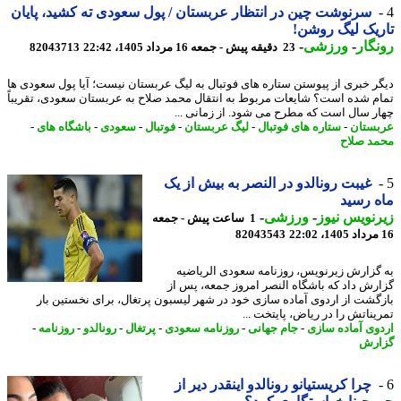
سرنوشت چین در انتظار عربستان / پول سعودی ته کشید، پایان
یک لیگ روشن!
گار
-
ورزشی
-
23 دقیقه پیش - جمعه 16 مرداد 1405، 22:42
82043713
ر خبری از پیوستن ستاره های فوتبال به لیگ عربستان نیست؛ آیا پول سعودی ها
م شده است؟ شایعات مربوط به انتقال محمد صلاح به عربستان سعودی، تقریباً
ر سال است که مطرح می شود. از زمانی ...
ستان
-
ستاره های فوتبال
-
لیگ عربستان
-
فوتبال
-
سعودی
-
باشگاه های
-
د صلاح
غیبت رونالدو در النصر به بیش از یک
 رسید
نویس نیوز
-
ورزشی
-
1 ساعت پیش - جمعه
82043543
گزارش زیرنویس، روزنامه سعودی الریاضیه
رش داد که باشگاه النصر امروز جمعه، پس از
گشت از اردوی آماده سازی خود در شهر لیسبون پرتغال، برای نخستین بار
یناتش را در ریاض، پایتخت ...
وی آماده سازی
-
جام جهانی
-
روزنامه سعودی
-
پرتغال
-
رونالدو
-
روزنامه
-
رش
چرا کریستیانو رونالدو اینقدر دیر از