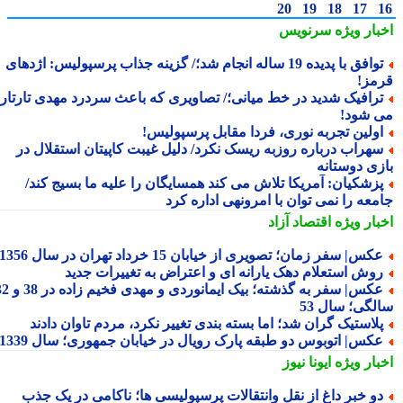
20
19
18
17
بار ویژه
سرنویس
توافق با پدیده 19 ساله انجام شد؛/ گزینه جذاب پرسپولیس: اژدهای
مز!
رافیک شدید در خط میانی؛/ تصاویری که باعث سردرد مهدی تارتار
 شود!
ولین تجربه نوری، فردا مقابل پرسپولیس!
هراب درباره روزبه ریسک نکرد/ دلیل غیبت کاپیتان استقلال در
زی دوستانه
زشکیان: آمریکا تلاش می کند همسایگان را علیه ما بسیج کند/
معه را نمی توان با امرونهی اداره کرد
بار ویژه
اقتصاد آزاد
کس| سفر زمان؛ تصویری از خیابان 15 خرداد تهران در سال 1356
وش استعلام دهک یارانه ای و اعتراض به تغییرات جدید
عکس| سفر به گذشته؛ بیک ایمانوردی و مهدی فخیم زاده در 38 و 32
لگی؛ سال 53
لاستیک گران شد؛ اما بسته بندی تغییر نکرد، مردم تاوان دادند
کس| اتوبوس دو طبقه پارک رویال در خیابان جمهوری؛ سال 1339
بار ویژه
ایونا نیوز
و خبر داغ از نقل وانتقالات پرسپولیسی ها؛ ناکامی در یک جذب