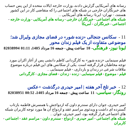
نه های آمریکایی گزارش دادند، وزارت خارجه ایالات متحده از این پس حساب
 خبرنگاران خارجی در شبکه های اجتماعی را که متقاضی کار در این کشور
د، - تهران- ایرنا- رسانه های آمریکایی ...
ه های اجتماعی
-
خبرنگاران خارجی
-
رسانه های آمریکایی
-
وزارت خارجه
-
ماعی
-
خبرنگاران
-
آمریکا
سکانس جنجالی «زنده شور» در فضای مجازی وایرال شد؛
وعی متفاوت از یک فیلم زندان محور
نا نیوز
-
فرهنگی
-
10 ساعت پیش - جمعه 16 مرداد 1405، 01:11
82038994
م سینمایی «زنده شور» به کارگردانی کاظم دانشی پس از آغاز اکران مورد
ه مخاطبان قرار گرفته است. یکی از سکانس های این فیلم درباره موضوع
قات شرعی در زندان و بارداری، - فیلم سینمایی ...
م
-
موضوع
-
فیلم سینمایی
-
زنده
-
زندان
-
فضای مجازی
-
کارگردانی
خبر تلخ آخر هفته | امیر حیدری درگذشت +عکس
گار
-
سیاسی
-
11 ساعت پیش - جمعه 16 مرداد 1405، 00:52
82038951
ر حیدری، جوان دارای سندرم داون که ازدواجش با همسرش فاطمه بازتاب
رده ای داشت و ویدئوی مراسم عقد و ازدواج آن ها مورد توجه کاربران شبکه
 اجتماعی قرار گرفته بود، امیر حیدری، جوان ...
ه های اجتماعی
-
امیر حیدری
-
ازدواج
-
سندرم داون
-
مراسم عقد
-
اجتماعی
-
بران