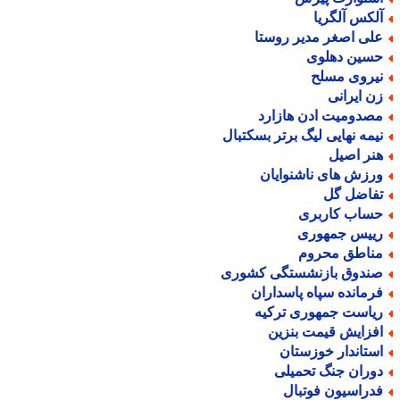
لکس آلگریا
لی اصغر مدیر روستا
سین دهلوی
یروی مسلح
ن ایرانی
صدومیت ادن هازارد
یمه نهایی لیگ برتر بسکتبال
نر اصیل
رزش های ناشنوایان
فاضل گل
ساب کاربری
ییس جمهوری
ناطق محروم
ندوق بازنشستگی کشوری
رمانده سپاه پاسداران
یاست جمهوری ترکیه
فزایش قیمت بنزین
ستاندار خوزستان
وران جنگ تحمیلی
دراسیون فوتبال