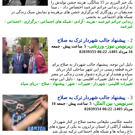
یک خیر البرزی در 35 سالگی، هزینه جشن تولدش را
آزادی زندانی جرائم غیرعمد اختصاص داد. - ـ مینا
قیان در روزگاری که برگزاری جشن های پرهزینه و نمایش سبک زندگی در
ه های اجتماعی به بخشی ...
انی جرائم غیرعمد
-
هزینه
-
آزادی
-
شبکه های اجتماعی
-
برگزاری
-
اجتماعی
-
عمد
پیشنهاد جالب شهردار ترک به صلاح
نویس نیوز
-
ورزشی
-
5 ساعت پیش - جمعه
82039355
ل این توجه، پیشنهاد جالب شهردار به صلاح برای
د قطعه زمینی در این شهر ساحلی کنار دریای
ه و هشدار او درباره دشوار شدن زندگی در مصر
ینده به دلیل تغییرات اقلیمی بود. - دلیل این توجه،
یرات اقلیمی
-
شهردار
-
تغییرات
-
شهر
-
پیشنهاد
-
صلاح
-
دریای سیاه
پیشنهاد جالب شهردار ترک به صلاح
نویس
-
بین الملل
-
5 ساعت پیش - جمعه 16
1، 06:22
82039354
ه عکاسی تبلیغاتی محمد صلاح در کنار شهردار
قه آراکلی از استان ترابزون به یکی از سوژه های
 رسانه ها و شبکه های اجتماعی ترکیه تبدیل شد.