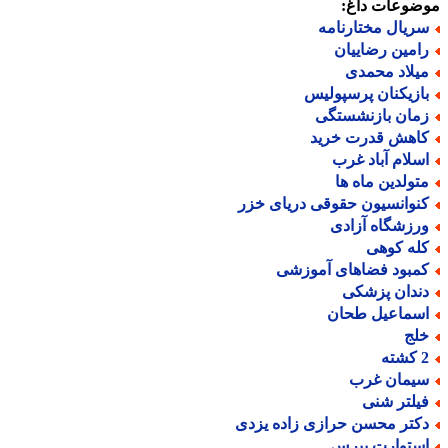
ضوعات داغ:
ریال مختارنامه
امین رضاییان
یلاد محمدی
ازیکنان پرسپولیس
مان بازنشستگی
اهش قدرت خرید
سلام آباد غرب
تولدین ماه ها
نوانسیون حقوقی دریای خزر
رزشگاه آزادی
له کوهی
مبود فضاهای آموزشی
ندان پزشکی
سماعیل طحان
لج
ته
یمان غرب
یلتر شنی
کتر محسن حرازی زاده یزدی
ستوارت پیرس