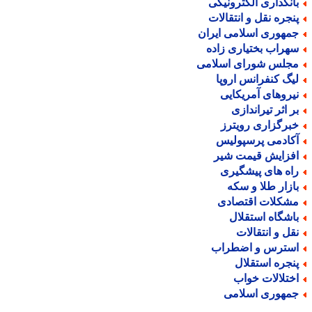
انکداری الکترونیکی
نجره نقل و انتقالات
مهوری اسلامی ایران
هراب بختیاری زاده
جلس شورای اسلامی
یگ کنفرانس اروپا
یروهای آمریکایی
ر اثر تیراندازی
برگزاری رویترز
کادمی پرسپولیس
فزایش قیمت شیر
اه های پیشگیری
ازار طلا و سکه
شکلات اقتصادی
اشگاه استقلال
قل و انتقالات
سترس و اضطراب
نجره استقلال
ختلالات خواب
مهوری اسلامی