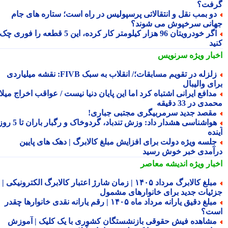
فت؟
و بمب نقل و انتقالاتی پرسپولیس در راه است؛ ستاره های جام
انی سرخپوش می شوند؟
اگر خودرویتان 96 هزار کیلومتر کار کرده، این 5 قطعه را فوری چک
ید
بار ویژه
سرنویس
زلزله در تقویم مسابقات؛/ انقلاب به سبک FIVB: نقشه میلیاردی
ای والیبال
دافع ایرانی اشتباه کرد اما این پایان دنیا نیست / عواقب اخراج میلاد
ی در 33 دقیقه
قصد جدید سرمربیگری مجتبی جباری!
هواشناسی هشدار داد: وزش تندباد، گردوخاک و رگبار باران تا 5 روز
ده
لسه ویژه دولت برای افزایش مبلغ کالابرگ | دهک های پایین
آمدی خبر خوش رسید
بار ویژه
اندیشه معاصر
مبلغ کالابرگ مرداد ۱۴۰۵ | زمان شارژ اعتبار کالابرگ الکترونیکی |
ئیات جدید برای خانوارهای مشمول
مبلغ دقیق یارانه مرداد ماه ۱۴۰۵ | رقم یارانه نقدی خانوارها چقدر
ت؟
شاهده فیش حقوقی بازنشستگان کشوری با یک کلیک | آموزش