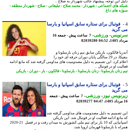
ل این توجه، پیشنهاد جالب شهردار به صلاح ...
ه های اجتماعی
-
شهردار
-
محمد صلاح
-
تبلیغاتی
-
صلاح
-
شهردار منطقه
-
ه های داغ
فوتبال برای ستاره سابق اسپانیا و بارسا
گرید
نویس
-
ورزشی
-
7 ساعت پیش - جمعه 16
1، 04:52
82039280
ریا فالکون، بازیکن سابق تیم زنان بارسلونا و
بنفیکا، در 29 سالگی پایان دوران حرفه ای خود را
ام کرد. این تصمیم به دلیل مصدومیت های مداومی گرفته شد که مانع ادامه
یت او در فوتبال ...
 زنان بارسلونا
-
زنان بارسلونا
-
بارسلونا
-
فالکون
-
بار
-
دوران
-
بازیکن
فوتبال برای ستاره سابق اسپانیا و بارسا
گرید
نویس نیوز
-
ورزشی
-
7 ساعت پیش - جمعه
82039277
 تصمیم به دلیل مصدومیت های مداومی گرفته شد
مانع ادامه فعالیت او در فوتبال شد. این بازیکن
اسپانیایی که 10 بار برای تیم ملی کشورش به میدان رفت و در فصل 21-2020
اه با بارسلونا قهرمان اروپا شد،