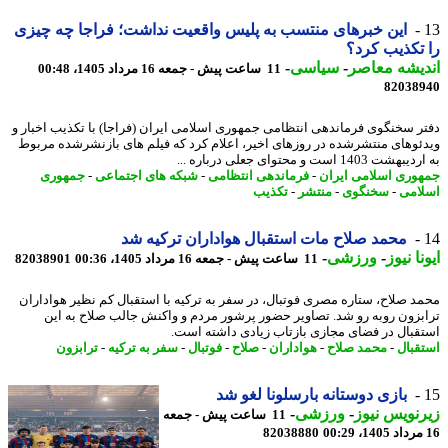
این خبرهای منتسب به پلیس واقعیت نداشت؛ فراجا چه چیزی
تکذیب کرد؟
یشه معاصر
-
سیاسی
-
11 ساعت پیش - جمعه 16 مرداد 1405، 00:48
82038
ر سخنگوی فرماندهی انتظامی جمهوری اسلامی ایران (فراجا) با تکذیب اخبار و
ئوهای منتشرشده در روزهای اخیر، اعلام کرد که فیلم های بازنشرشده مربوط
ت 1403 است و محتوای جعلی درباره ...
وری اسلامی ایران
-
فرماندهی انتظامی
-
شبکه های اجتماعی
-
جمهوری
امی
-
سخنگوی
-
منتشر
-
تکذیب
محمد صلاح مات استقبال هواداران ترکیه شد
نا نیوز
-
ورزشی
-
11 ساعت پیش - جمعه 16 مرداد 1405، 00:36
82038901
د صلاح، ستاره مصری فوتبال، در سفر به ترکیه با استقبال کم نظیر هواداران
بزون روبه رو شد. تصاویر حضور پرشور مردم و واکنش جالب صلاح به این
قبال در فضای مجازی بازتاب زیادی داشته است.
قبال
-
محمد صلاح
-
هواداران
-
صلاح
-
فوتبال
-
سفر به ترکیه
-
ترابزون
بازی دوستانه بارسلونا لغو شد
نویس نیوز
-
ورزشی
-
11 ساعت پیش - جمعه
82038880