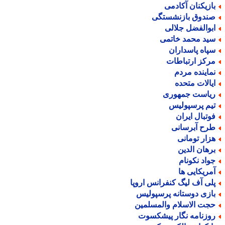
ازیکنان آکادمی
ندوق بازنشستگی
بوالفضل جلالی
ید محمد خاتمی
پاه پاسداران
رکز ارتباطات
ماینده مردم
یالات متحده
یاست جمهوری
یم پرسپولیس
وتبال ایران
رح آبرسانی
زار تومانی
رهان الدین
واد نکونام
مریکایی ها
لی آف لیگ کنفرانس اروپا
ازی دوستانه پرسپولیس
جت الاسلام والمسلمین
وزنامه نگار پیشکسوت