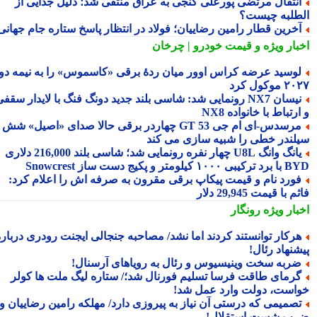
نتقال مرتضی پورعلی گنجی به عراق منتفی شد؛ دلیل جدایی از
طلبه چیست؟
خرین قطار رامین رضاییان؛ فولاد در انتظار پاسخ ستاره جام جهانی
بار ویژه
و قیمت خودرو | چرخان
وسید عرضه کراس اوور میان ردهٔ برقی «کاسموس» را به نیمه دوم
وکول کرد
نیسان NX7 رونمایی شد: شاسی بلند جدید دونگ فنگ با لایدار سقفی
رتباط با خانواده NX8
مرسدس‑ای ام جی GT 53 چهاردر برقی حالا صدای «اصیل» شش
لندر خطی را شبیه سازی می کند
یانگ وانگ U8L چهار نفره رونمایی شد؛ شاسی بلند 216,000 دلاری
۱ کیلومتر و پکیج دست ساز Snowcrest
ورد نام و قیمت پیکاپ برقی مقرون به صرفه اش را اعلام کرد:
 با قیمت 29,945 دلار
بار ویژه
رونگار
رکار توانستند کردند اما نشد/ مصاحبه جنجالی ایجنت رودری درباره
شنهاد رئال!
ربه سخت وینیسیوس و رئال به رویاهای آرسنال!
رمای طاقت فرسا تسلیم فورنال شد؛/ ستاره لیگ ملت ها کولر
است، دولت وارد عمل شد!
صمیمی که درستی آن نیاز به پیروزی دارد/ مهلکه رامین رضاییان و
ب شست استقلال!