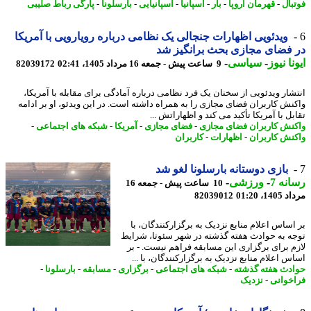
بال
-
قهرمان اروپا
-
بار
-
اسپانیا
-
اسپانیایی
-
بارسلونا
-
پارگی رباط صلیبی
ویدئویی اظهارات جنجالی یک نظامی درباره رویارویی با آمریکا
فضای مجازی بحث برانگیز شد
نا نیوز
-
سیاسی
-
9 ساعت پیش - جمعه 16 مرداد 1405، 02:41
82039172
شار ویدئویی از سخنان یک فرد نظامی درباره آمادگی برای مقابله با آمریکا،
نش کاربران فضای مجازی را به همراه داشته است. در این ویدئو، او بر ادامه
ل با آمریکا تأکید می کند و اظهاراتش ...
نش کاربران فضای مجازی
-
فضای مجازی
-
آمریکا
-
شبکه های اجتماعی
-
نش کاربران
-
اظهارات
-
کاربران
بازی دوستانه بارسلونا لغو شد
نه 7
-
ورزشی
-
10 ساعت پیش - جمعه 16
1، 01:20
82039012
اساس اعلام منابع نزدیک به برگزارکنندگان، با
ه به حوادث هفته گذشته در شهر سئوتا، شرایط
م برای برگزاری این مسابقه فراهم نیست. - بر
 اعلام منابع نزدیک به برگزارکنندگان، با ...
دث هفته گذشته
-
شبکه های اجتماعی
-
برگزاری
-
مسابقه
-
بارسلونا
-
خوانی
-
نزدیک