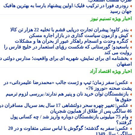
ودری فورا در ترکیب فلیک/ اولین پیشنهاد بارسا به بهترین هافبک
ان رسید
بار ویژه
تسنیم نیوز
ندر کاوه؛ پیشران تجارت دریایی قشم با تخلیه 22 هزار تن کالا
یش و آزمون سیاست گذاری در بازار اجاره مسکن
نگره وحدت و انسجام راهکار عبور از بحران ها و مشکلات
اسعیدو؛ گورستانی که شکست رؤیای استعمار در خلیج فارس را
ایت می کند
خشنامه ای برای نمایش، شهریه ای برای واقعیت؛ مدارس دولتی در
فهان
بار ویژه
اقتصاد آزاد
کس| سفر زمان؛ تیپ و ژست جالب «محمدرضا علیمردانی» در
ت صحنه «نوروز 76»
ازنشستگان توان خرید نان و پنیر هم ندارند/ بررسی لزوم ترمیم
وق ها
عکس| تغییر چهره سحر دولتشاهی 17 سال بعد سریال مسافران در
شجریان
وام 75 میلیونی بازنشستگان دوباره واریز شد / چه کسانی پول
فتند؟
عکس| سفر به گذشته؛ گوگوش با لباس سنتی متفاوت و در 20
گی؛ سال 1349