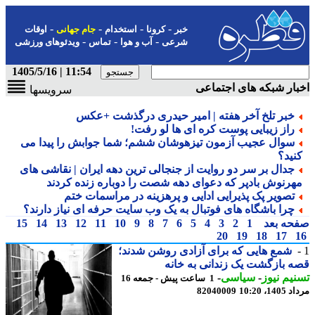
-
-
-
-
خبر
کرونا
استخدام
جام جهانی
اوقات
-
-
-
شرعی
آب و هوا
تماس
ویدئوهای ورزشی
11:54 | 1405/5/16
ار شبکه های اجتماعی
سرویسها
خبر تلخ آخر هفته | امیر حیدری درگذشت +عکس
راز زیبایی پوست کره ای ها لو رفت!
سوال عجیب آزمون تیزهوشان ششم؛ شما جوابش را پیدا می
نید؟
جدال بر سر دو روایت از جنجالی ترین دهه ایران | نقاشی های
هرنوش بادپر که دعوای دهه شصت را دوباره زنده کردند
تصویر پک پذیرایی ادایی و پرهزینه در مراسمات ختم
چرا باشگاه های فوتبال به یک وب سایت حرفه ای نیاز دارند؟
حه بعد
1
2
3
4
5
6
7
8
9
10
11
12
13
14
15
20
19
18
17
شمع هایی که برای آزادی روشن شدند؛
 بازگشت یک زندانی به خانه
یم نیوز
-
سیاسی
-
1 ساعت پیش - جمعه 16
1، 10:20
82040009