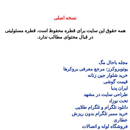
نسخه اصلی
مه حقوق این سایت برای قطره محفوظ است. قطره مسئولیتی
در قبال محتوای مطالب ندارد.
ه باحال مگ
وبروکرز: مرجع معرفی بروکرها
د شلوار جین زنانه
مت گوشی
ان پدیا
احی سایت در مشهد
 نوزاد
لود تلگرام و تلگرام طلایی
د ممبر تلگرام بدون ریزش
اری
شگاه لوله و اتصالات