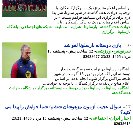
اساس اعلام منابع نزدیک به برگزارکنندگان، با
ه به حوادث هفته گذشته در شهر سئوتا، شرایط
م برای برگزاری این مسابقه فراهم نیست. - بر
 اعلام منابع نزدیک به برگزارکنندگان، با ...
دث هفته گذشته
-
بارسلونا
-
شرایط
-
مسابقه
-
شبکه های اجتماعی
-
باشگاه
سلونا
-
برگزاری
بازی دوستانه بارسلونا لغو شد
نویس
-
ورزشی
-
12 ساعت پیش - پنجشنبه 15
1، 23:33
82038677
گاه بارسلونا در نهایت تصمیم گرفت دیدار
دوستانه ای را که قرار بود روز 15 آگوست در شهر
ه مراکش برگزار شود، انجام ندهد. بر اساس
م منابع نزدیک به برگزارکنندگان، با توجه به حوادث ...
گاه بارسلونا
-
بارسلونا
-
دیدار دوستانه
-
دوستانه
-
برگزار
-
باشگاه
-
حوادث
ه گذشته
سوال عجیب آزمون تیزهوشان ششم؛ شما جوابش را پیدا می
د؟
ار ایران
-
اجتماعی
-
12 ساعت پیش - پنجشنبه 15 مرداد 1405، 23:21
82038