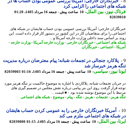
خبرنگاران خارجی؛ آمریکا بررسی عمومی بودن حساب ها در
ه های اجتماعی را الزامی کرد
اک نیوز
-
بین الملل
-
10 ساعت پیش - جمعه 16 مرداد 1405، 01:20
82039
نگاران خارجی؛ آمریکا بررسی عمومی بودن حساب هایشان در شبکه های
ماعی را برای متقاضیان کار در این کشور در دستور کار قرار داده است. این
د بر اساس سند داخلی وزارت خارجه آمریکا و ...
ه های اجتماعی
-
خبرنگاران خارجی
-
وزارت خارجه آمریکا
-
وزارت خارجه
-
یکا
-
اجتماعی
-
خبرنگاران
پلاکارد جنجالی در تجمعات شبانه؛ پیام معترضان درباره مدیریت
ه هرمز خبرساز شد
نا نیوز
-
سیاسی
-
10 ساعت پیش - جمعه 16 مرداد 1405، 01:16
82039003
جریان تجمعات شبانه، پلاکاردی با اشاره به موضوع حاکمیت بر تنگه هرمز مورد
ه قرار گرفت. روی این بنر پیامی درباره نقش مجلس در تصمیم گیری های
بط با این موضوع نوشته شده بود. - ■ قیمت ...
ه هرمز
-
تجمعات
-
هرمز
-
تنگه
-
پیام
-
موضوع
-
شبکه های اجتماعی
آمریکا خبرنگاران خارجی را به عمومی کردن حساب هایشان
شبکه های اجتماعی ملزم می کند
ا
-
بین الملل
-
10 ساعت پیش - جمعه 16 مرداد 1405، 01:15
82039000