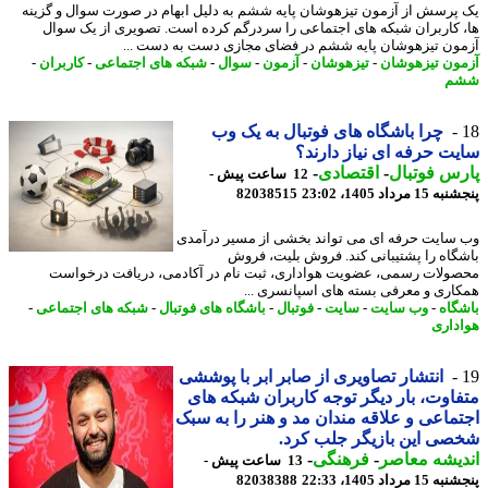
پرسش از آزمون تیزهوشان پایه ششم به دلیل ابهام در صورت سوال و گزینه
 کاربران شبکه های اجتماعی را سردرگم کرده است. تصویری از یک سوال
ون تیزهوشان پایه ششم در فضای مجازی دست به دست ...
ون تیزهوشان
-
تیزهوشان
-
آزمون
-
سوال
-
شبکه های اجتماعی
-
کاربران
-
م
چرا باشگاه های فوتبال به یک وب
ت حرفه ای نیاز دارند؟
س فوتبال
-
اقتصادی
-
12 ساعت پیش -
 مرداد 1405، 23:02
82038515
سایت حرفه ای می تواند بخشی از مسیر درآمدی
گاه را پشتیبانی کند. فروش بلیت، فروش
ولات رسمی، عضویت هواداری، ثبت نام در آکادمی، دریافت درخواست
اری و معرفی بسته های اسپانسری ...
گاه
-
وب سایت
-
سایت
-
فوتبال
-
باشگاه های فوتبال
-
شبکه های اجتماعی
-
داری
انتشار تصاویری از صابر ابر با پوششی
اوت، بار دیگر توجه کاربران شبکه های
ماعی و علاقه مندان مد و هنر را به سبک
ی این بازیگر جلب کرد.
یشه معاصر
-
فرهنگی
-
13 ساعت پیش -
 مرداد 1405، 22:33
82038388