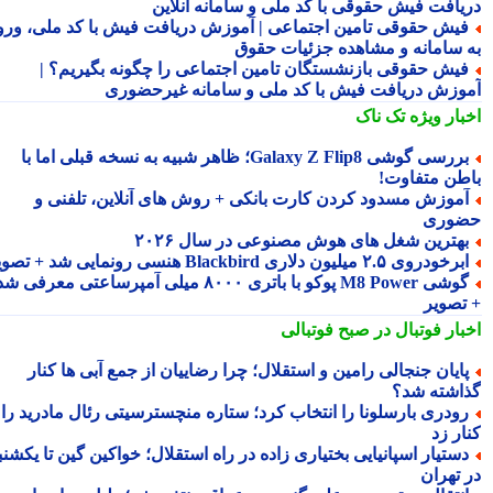
یافت فیش حقوقی با کد ملی و سامانه آنلاین
یش حقوقی تامین اجتماعی | آموزش دریافت فیش با کد ملی، ورود
 سامانه و مشاهده جزئیات حقوق
یش حقوقی بازنشستگان تامین اجتماعی را چگونه بگیریم؟ |
وزش دریافت فیش با کد ملی و سامانه غیرحضوری
بار ویژه
تک ناک
بررسی گوشی Galaxy Z Flip8؛ ظاهر شبیه به نسخه قبلی اما با
طن متفاوت!
موزش مسدود کردن کارت بانکی + روش های آنلاین، تلفنی و
وری
هترین شغل های هوش مصنوعی در سال ۲۰۲۶
رخودروی ۲.۵ میلیون دلاری Blackbird هنسی رونمایی شد + تصویر
گوشی M8 Power پوکو با باتری ۸۰۰۰ میلی آمپرساعتی معرفی شد
تصویر
بار فوتبال در صبح فوتبالی
ایان جنجالی رامین و استقلال؛ چرا رضاییان از جمع آبی ها کنار
اشته شد؟
ودری بارسلونا را انتخاب کرد؛ ستاره منچسترسیتی رئال مادرید را
ر زد
ستیار اسپانیایی بختیاری زاده در راه استقلال؛ خواکین گین تا یکشنبه
 تهران