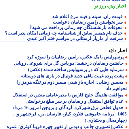
بار ویژه
روز نو
یمت ران، سینه و فیله مرغ اعلام شد
ر نخواستن رامین رضاییان دعواست
عوقات بازنشستگان چه زمانی پرداخت می شود؟
ذف نام همسر سابق از شناسنامه چه زمانی امکان پذیر است؟
رقت از مازیار لرستانی در مراسم ختم اکبر عبدی
ار داغ:
رسپولیس با یک عکس، رامین رضاییان را سوژه کرد
انشین رضاییان درخشید؛ دو پاس گل برای شروعی رویایی
رمایه هایی که در پرسپولیس ساخته شدند (عکس)
شت پرده غیبت یاغی جدید فوتبال در بازی های دوستانه
حسن رضایی: اجازه باز شدن مسیر دوم در تنگه هرمز را
اهیم داد
وافقت هلدینگ خلیج فارس با مدیرعاملی متدین در استقلال
دم توافق استقلال و رضاییان بر سر مبلغ درخواستی
جدول قطعی برق شهرکرد، لردگان و بروجن امروز 16 مرداد
1405 +برنامه خاموشی فلارد، کیار، فارسان، بن، فرخشهر و...
ارمحال و بختیاری )
کس| تصویری جالب و دیدنی از تغییر چهره فریبا کوثری؛ عمره