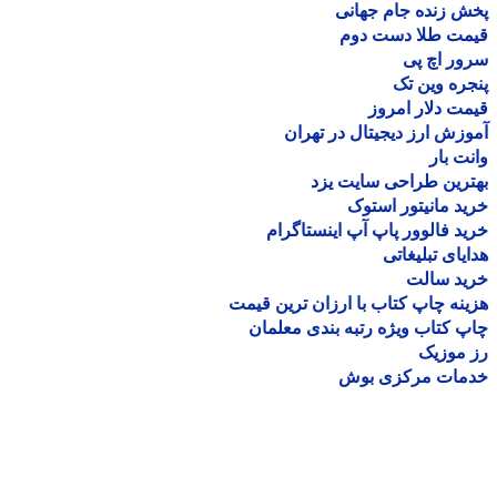
 زنده جام جهانی
مت طلا دست دوم
ر اچ پی
ره وین تک
ت دلار امروز
زش ارز دیجیتال در تهران
ت بار
رین طراحی سایت یزد
د مانیتور استوک
د فالوور پاپ آپ اینستاگرام
یای تبلیغاتی
ید سالت
نه چاپ کتاب با ارزان ترین قیمت
 کتاب ویژه رتبه بندی معلمان
موزیک
مات مرکزی بوش