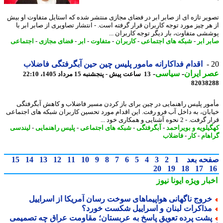
یر تازه ای از صابر ابر در فضای مجازی منتشر شده که استایل متفاوت او بیش
هر چیز مورد توجه کاربران قرار گرفته است. - انتشار تصاویری از صابر ابر با
شی متفاوت، بار دیگر توجه کاربران ...
ر ابر
-
شبکه های اجتماعی
-
کاربران
-
متفاوت
-
ابر
-
فضای مجازی
-
اجتماعی
اقدام فداکارانه مامور پلیس چین حین آبگرفتگی فاضلاب
 ایران
-
سیاسی
-
13 ساعت پیش - پنجشنبه 15 مرداد 1405، 22:10
82038
ور پلیس راهنمایی در چین برای باز کردن مسیر فاضلاب و کاهش آبگرفتگی
بان، به داخل آب فرو رفت. این اقدام مورد تحسین کاربران شبکه های اجتماعی
 - 2 نحوه آشنایی و همکاری خود ...
یلویه و بویراحمد
-
آبگرفتگی
-
شبکه های اجتماعی
-
پلیس راهنمایی
-
لیندسی
هام
-
کار
-
فاضلاب
حه بعد
1
2
3
4
5
6
7
8
9
10
11
12
13
14
15
20
19
18
17
بار ویژه
ایونا نیوز
روج ناگهانی هواپیماهای سوخت رسان آمریکا از اسراییل
ذاکرات لبنان و اسراییل شکست خورد؟
شت پرده تعویق پاسخ به عربستان؛ مقاومت عراق چه تصمیمی