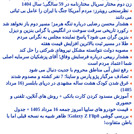
وم مختار سریال مختارنامه در 59 سالگی؛ سال 1404
ظرسنجی رویترز: مردم آمریکا جنگ با ایران را عامل بی ثباتی
دانند
شدار محسن رضایی درباره تنگه هرمز؛ مسیر دوم باز نخواهد شد
کورد تاریخی سرقت سوخت در انگلیس با گرانی بنزین و دیزل
نزین گران می شود؟ پاسخ نماینده مجلس به نگرانی مردم
لا در مسیر ثبت بالاترین افزایش قیمت هفته
صوبه دولت نتوانسته مشکل نیروهای شرکتی را حل کند
شدار ربیعی درباره فرسایش وفاق؛ آقای پزشکیان سرمایه اصلی
 اعتماد مردم است
فع تنش آبی مناطق محروم با جدیت دنبال می شود
ادف مرگبار پژو پارس و ساینا؛ 7 نفر کشته و مصدوم شدند
غرق شدن کودک هشت ساله مشهدی در دریای بابلسر (16 مرداد
14
موزش مسدود کردن کارت بانکی + روش های آنلاین، تلفنی و
وری
مت خودرو های سایپا امروز جمعه 16 مرداد 1405 + جدول
بررسی گوشی Galaxy Z Flip8؛ ظاهر شبیه به نسخه قبلی اما با
ن متفاوت!