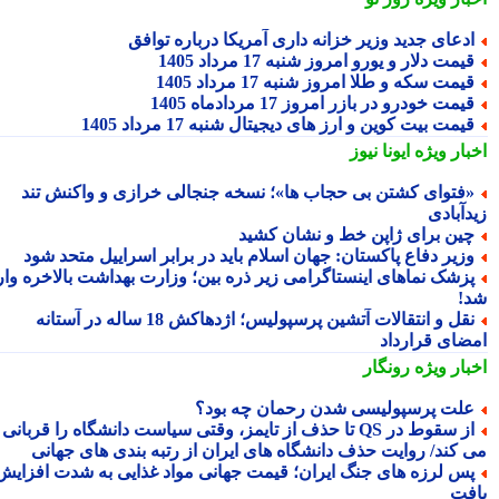
دعای جدید وزیر خزانه داری آمریکا درباره توافق
یمت دلار و یورو امروز شنبه 17 مرداد 1405
یمت سکه و طلا امروز شنبه 17 مرداد 1405
یمت خودرو در بازر امروز 17 مردادماه 1405
یمت بیت کوین و ارز های دیجیتال شنبه 17 مرداد 1405
بار ویژه
ایونا نیوز
فتوای کشتن بی حجاب ها»؛ نسخه جنجالی خرازی و واکنش تند
دآبادی
ین برای ژاپن خط و نشان کشید
زیر دفاع پاکستان: جهان اسلام باید در برابر اسراییل متحد شود
زشک نماهای اینستاگرامی زیر ذره بین؛ وزارت بهداشت بالاخره وارد
!
نقل و انتقالات آتشین پرسپولیس؛ اژدهاکش 18 ساله در آستانه
ضای قرارداد
بار ویژه
رونگار
لت پرسپولیسی شدن رحمان چه بود؟
از سقوط در QS تا حذف از تایمز، وقتی سیاست دانشگاه را قربانی
 کند/ روایت حذف دانشگاه های ایران از رتبه بندی های جهانی
س لرزه های جنگ ایران؛ قیمت جهانی مواد غذایی به شدت افزایش
فت