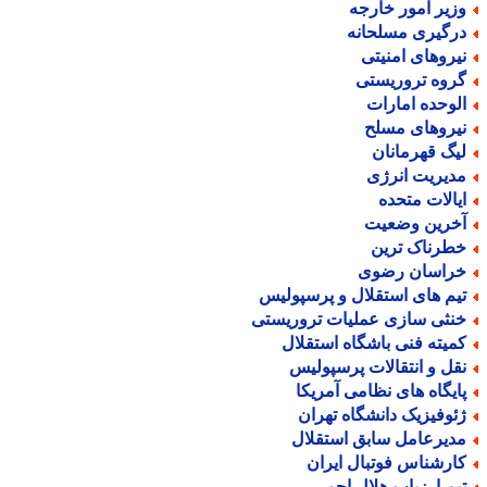
زیر امور خارجه
رگیری مسلحانه
یروهای امنیتی
روه تروریستی
لوحده امارات
یروهای مسلح
یگ قهرمانان
دیریت انرژی
یالات متحده
خرین وضعیت
طرناک ترین
راسان رضوی
یم های استقلال و پرسپولیس
نثی سازی عملیات تروریستی
میته فنی باشگاه استقلال
قل و انتقالات پرسپولیس
ایگاه های نظامی آمریکا
ئوفیزیک دانشگاه تهران
دیرعامل سابق استقلال
ارشناس فوتبال ایران
یم ارزیاب هلال احمر