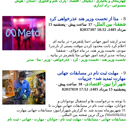
رمحال و بختیاری
-
دیجیتال
-
اقتصاد
-
پارک علم و فناوری
-
استان
-
هوش
نوعی
-
راه اندازی
متا از نخست وزیر هند عذرخواهی کرد
نا
-
بین الملل
-
37 ساعت پیش - پنجشنبه 15
1، 18:52
82037307
ر ارشد امور جهانی «متا پلتفرمز» در بیانیه ای
ام کرد بابت محدود کردن موقت پستی از نارندرا
ی، نخست وزیر هند، در ماه جولای، - شفقنا
ه- مدیر ارشد امور جهانی متا پلتفرمز در بیانیه ...
ت وزیر هند
-
نخست وزیر
-
کرد
-
عذرخواهی
-
وزیر
-
متا
-
مدیر
مهلت ثبت نام در مسابقات جهانی
رت تمدید شد+ جزییات
 آرا نیوز
-
اقتصادی
-
38 ساعت پیش -
 مرداد 1405، 17:52
82037019
توجه به درخواست ها و استقبال نوجوانان و
نان، مهلت ثبت نام در مسابقات جهانی مهارت تا
3 شهریورماه تمدید شد. به گزارش شهرآرانیوز، مسابقات جهانی مهارت
بقات جهانی
-
مسابقات
-
مهلت ثبت نام
-
جوانان
-
مهارت
-
جهانی
-
ثبت نام