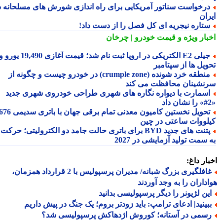
رخواست سناتور آمریکایی برای راه اندازی شورش های مسلحانه در
ران
تاره نیجریه ای کل فصل را از دست داد!
بار ویژه
و قیمت خودرو | چرخان
جیلی E2 الکتریکی در اروپا ثبت نام شد؛ قیمت آغازی 19,490 یورو و
ویل ها از سپتامبر
منطقه خرد شونده (crumple zone) در خودرو چیست و چگونه از
نشینان محافظت می کند
سمارت با دیواره نگاره های شهری طراحی خودروی شهری جدید
تحویل نخستین کامیون معدنی تمام برقی جهان با باتری سدیمی 676
لووات ساعتی در چین
پتنت های جدید BYD برای باتری حالت جامد دو الکترولیتی؛ حرکت
سمت تولید آزمایشی در 2027
ار داغ:
غافلگیری بزرگ شبانه/ مدیران پرسپولیس با 2 قرارداد همزمان،
داران را به وجد آوردند
ین لژیونر را دیگر پرسپولیسی بدانید
بینید| ادعای ترامپ: باید زودتر بروم؛ یک جنگ در پیش داریم
سمی در آستانه؛ کوروش اژدهاکش پرسپولیسی شد؟