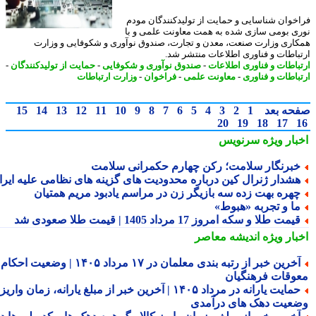
خوان شناسایی و حمایت از تولیدکنندگان مودم
ی بومی سازی شده به همت معاونت علمی و با
اری وزارت صنعت، معدن و تجارت، صندوق نوآوری و شکوفایی و وزارت
باطات و فناوری اطلاعات منتشر شد.
باطات و فناوری اطلاعات
-
صندوق نوآوری و شکوفایی
-
حمایت از تولیدکنندگان
-
باطات و فناوری
-
معاونت علمی
-
فراخوان
-
وزارت ارتباطات
حه بعد
1
2
3
4
5
6
7
8
9
10
11
12
13
14
15
20
19
18
17
بار ویژه
سرنویس
برنگار سلامت؛ رکن چهارم حکمرانی سلامت
شدار ژنرال کین درباره محدودیت های گزینه های نظامی علیه ایران
هره بهت زده سه بازیگر زن در مراسم یادبود مریم همتیان
ا و تجربه «هبوط»
یمت طلا و سکه امروز 17 مرداد 1405 | قیمت طلا صعودی شد
بار ویژه
اندیشه معاصر
آخرین خبر از رتبه بندی معلمان در ۱۷ مرداد ۱۴۰۵ | وضعیت احکام و
وقات فرهنگیان
حمایت یارانه در مرداد ۱۴۰۵ | آخرین خبر از مبلغ یارانه، زمان واریز و
عیت دهک های درآمدی