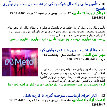
تأمین مالی و اتصال شبکه بانکی در نشست زیست بوم نوآوری
سوج
اک نیوز
-
اقتصادی
-
42 ساعت پیش - پنجشنبه 15 مرداد 1405، 13:50
82035
ین مالی و نزدیک کردن حلقه های دانشگاه، فناوری و نظام مالی از محورهای
ت توسعه زیست بوم نوآوری یاسوج بود. در جریان این برنامه، مدیران و
ران درباره دسترسی به منابع بانکی، - به ...
ت بوم نوآوری
-
زیست بوم
-
وری
-
تأمین مالی
-
نوآوری
-
فناوری
-
یاسوج
متا از نخست وزیر هند عذرخواهی کرد
ر
-
بین الملل
-
44 ساعت پیش - پنجشنبه 15
1، 12:40
82035219
ر ارشد امور جهانی «متا پلتفرمز» در بیانیه ای
ام کرد بابت محدود کردن موقت پستی از نارندرا
ی، نخست وزیر هند، در ماه جولای، از وزیر فناوری
اعات این کشور عذرخواهی کرده است. ...
-
نخست وزیر هند
-
نخست وزیر
-
عذرخواهی
-
وزیر
-
فناوری اطلاعات
-
متا
آغاز اجرای آزمایشی سوخت گیری با کارت بانکی
صاد آزاد
-
اقتصادی
-
44 ساعت پیش - پنجشنبه 15 مرداد 1405، 12:07
82035