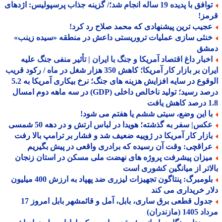
توافق با پدیده 19 ساله انجام شد؛/ گزینه جذاب پرسپولیس: اژدهای
مز!
جیب ترین پیشنهادی که محمد صلاح رد کرد!
نثی سازی عملیات تروریستی داعش در منطقه «سیده زینب»
شق
خبار داغ اقتصاد آمریکا و جنگ با ایران | تأثیر منفی جنگ علیه
ایران بر بازار کار آمریکا؛ کاهش 350 هزار شغل در ماه / رکود قریب
الوقوع در سایه افزایش هزینه های جنگ؛ نرخ بیکاری آمریکا به 5.2
درصد رسید؛ تولید ناخالص داخلی (GDP) در سه ماهه دوم امسال
افت
ا این وضع، سیتی ششم یا هفتم می شود!
کس| سفر به گذشته؛ هویدا در لباس ارتش و در دهه 50 شمسی
ازار کار آمریکا در ژوییه ضعیف شد و فشار بر ترامپ بالا رفت
راقچی: وقت آن رسیده که برادری واقعی در پیش بگیریم
یزان پیشرفت پروژه های نهضت ملی مسکن در استان زنجان
اتر از میانگین کشوری است
بلومبرگ: پنتاگون تجهیزات لیزری ضد پهپاد به ارزش 400 میلیون
ر خریداری می کند
جدول قطعی برق ساری، بابل، آمل و قائمشهر بابل امروز 17
1 (مازندران)