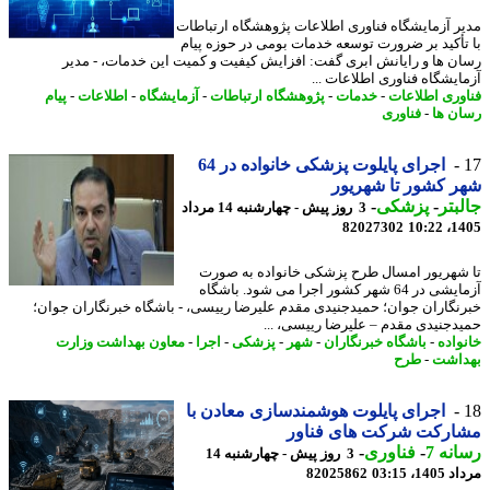
ر آزمایشگاه فناوری اطلاعات پژوهشگاه ارتباطات
تأکید بر ضرورت توسعه خدمات بومی در حوزه پیام
ن ها و رایانش ابری گفت: افزایش کیفیت و کمیت این خدمات، - مدیر
ایشگاه فناوری اطلاعات ...
وری اطلاعات
-
خدمات
-
پژوهشگاه ارتباطات
-
آزمایشگاه
-
اطلاعات
-
پیام
ن ها
-
فناوری
اجرای پایلوت پزشکی خانواده در 64
 کشور تا شهریور
بتر
-
پزشکی
-
3 روز پیش - چهارشنبه 14 مرداد
82027302
1405
شهریور امسال طرح پزشکی خانواده به صورت
آزمایشی در 64 شهر کشور اجرا می شود. باشگاه
نگاران جوان؛ حمیدجنیدی مقدم علیرضا رییسی، - باشگاه خبرنگاران جوان؛
دجنیدی مقدم – علیرضا رییسی، ...
واده
-
باشگاه خبرنگاران
-
شهر
-
پزشکی
-
اجرا
-
معاون بهداشت وزارت
اشت
-
طرح
اجرای پایلوت هوشمندسازی معادن با
ارکت شرکت های فناور
نه 7
-
فناوری
-
3 روز پیش - چهارشنبه 14
1، 03:15
82025862