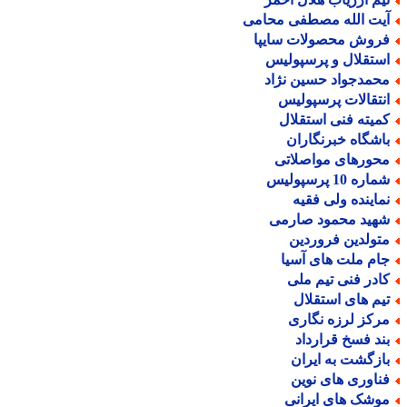
یت الله مصطفی محامی
روش محصولات سایپا
ستقلال و پرسپولیس
حمدجواد حسین نژاد
نتقالات پرسپولیس
میته فنی استقلال
اشگاه خبرنگاران
حورهای مواصلاتی
اره 10 پرسپولیس
ماینده ولی فقیه
هید محمود صارمی
تولدین فروردین
ام ملت های آسیا
ادر فنی تیم ملی
یم های استقلال
رکز لرزه نگاری
ند فسخ قرارداد
ازگشت به ایران
ناوری های نوین
وشک های ایرانی