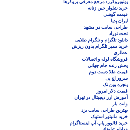
وبروکرز: مرجع معرفی بروکرها
د شلوار جین زنانه
مت گوشی
ان پدیا
احی سایت در مشهد
 نوزاد
لود تلگرام و تلگرام طلایی
د ممبر تلگرام بدون ریزش
اری
شگاه لوله و اتصالات
 زنده جام جهانی
مت طلا دست دوم
ر اچ پی
ره وین تک
ت دلار امروز
زش ارز دیجیتال در تهران
ت بار
رین طراحی سایت یزد
د مانیتور استوک
د فالوور پاپ آپ اینستاگرام
یای تبلیغاتی