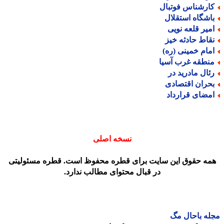
ارشناس فوتبال
اشگاه استقلال
میر قلعه نویی
قاط حادثه خیز
مام خمینی (ره)
نطقه غرب آسیا
ئال مادرید در
حران اقتصادی
مضای قرارداد
نسخه اصلی
مه حقوق این سایت برای قطره محفوظ است. قطره مسئولیتی
در قبال محتوای مطالب ندارد.
ه باحال مگ