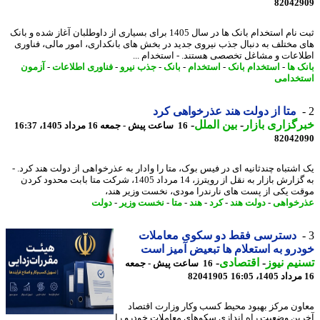
82042
ثبت نام استخدام بانک ها در سال 1405 برای بسیاری از داوطلبان آغاز شده و بانک
 مختلف به دنبال جذب نیروی جدید در بخش های بانکداری، امور مالی، فناوری
اعات و مشاغل تخصصی هستند. - استخدام ...
ک ها
-
استخدام بانک
-
استخدام
-
بانک
-
جذب نیرو
-
فناوری اطلاعات
-
آزمون
خدامی
متا از دولت هند عذرخواهی کرد
گزاری بازار
-
بین الملل
-
16 ساعت پیش - جمعه 16 مرداد 1405، 16:37
82042
اشتباه چندثانیه ای در فیس بوک، متا را وادار به عذرخواهی از دولت هند کرد. -
به گزارش بازار به نقل از رویترز، 14 مرداد 1405، شرکت متا بابت محدود کردن
ت یکی از پست های نارندرا مودی، نخست وزیر هند،
خواهی
-
دولت هند
-
کرد
-
هند
-
متا
-
نخست وزیر
-
دولت
دسترسی فقط دو سکوی معاملات
رو به استعلام ها تبعیض آمیز است
یم نیوز
-
اقتصادی
-
16 ساعت پیش - جمعه
82041905
ون مرکز بهبود محیط کسب وکار وزارت اقتصاد
ین وضعیت راه اندازی سکوهای معاملات خودرو را