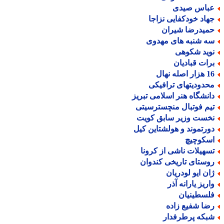
باس صیدی
هاد خودکفایی نزاجا
میدرضا شیران
ه شنبه های مهدوی
وید شکوهی
رات قبادیان
ر اصله نهال
حدودیتهای ترافیکی
انشگاه هنر اسلامی تبریز
یم فوتبال منچسترسیتی
خست وزیر سابق کویت
ورتموند و هولشتاین کیل
سکوچیچ
سهیلات ناشی از کرونا
وستای تاریخی کندوان
ان ایو لودریان
اریز یارانه آذر
لسطینیان
ضا شفیع زاده
بکه پرطرفدار