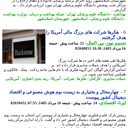
ستان اسلامشهر، روند اجرای برنامه پزشکی خانواده و نظام ارجاع را در
کز تحت پوشش دانشگاه علوم پزشکی تهران مورد ارزیابی قرار داد. - به
رش ...
اشت
-
دانشگاه علوم پزشکی تهران
-
شبکه بهداشت و درمان
-
وزارت بهداشت
نشگاه علوم پزشکی
-
اسلامشهر
-
شهرستان اسلامشهر
هکرها شرکت های بزرگ مالی آمریکا را
 گرفتنند
یم نیوز
-
بین الملل
-
22 ساعت پیش - جمعه
82040053
ها طی هفته های اخیر ده ها شرکت بزرگ
یکایی را هدف حملات سایبری قرار داده اند. بر
س گزارش گوگل، این گروه هکری که با نام هایی مانند ردکت ، پینک ، فالکون و
کس شناخته می شود، در ...
ات سایبری
-
کارکنان
-
هکرها
-
شرکت
-
آمریکا
-
رتبه بندی اعتباری
-
آمریکایی
چهارمحال و بختیاری به زیست بوم هوش مصنوعی و اقتصاد
یتال کشور پیوست
ا
-
اقتصادی
-
24 ساعت پیش - جمعه 16 مرداد 1405، 07:55
82039452
س پارک علم و فناوری چهارمحال و بختیاری از پیوستن این استان به زیست بوم
 مصنوعی و اقتصاد دیجیتال کشور خبر داد و گفت: با راه اندازی مرکز رشد
رک توسعه اقتصاد دیجیتال در استان با ...