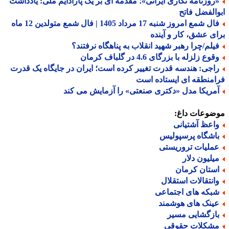
روزنامه نگاری ایرانی»؛ مقدمه ای بر یک پارادایم ملی: یادداشت
الفضل فاتح
فال شمع امروز شنبه 17 مرداد 1405 | فال شمع متولدین 12 ماه
ی عشق، کار و آینده
یلم/چرا رهبر شهید انقلاب به پناهگاه نرفتند؟
وع زلزله با بزرگای 4.6 در گلباف کرمان
اجی: هندسه قدرت تغییر کرده است؛ ایران در جایگاه یک قدرت
منطقه ای ایستاده است
مریکا مدل «دکتری صنعتی» را آزمایش می کند
ضوعات داغ:
اعظ آشتیانی
اشگاه پرسپولیس
ملیات تروریستی
یلیون دلار
ستان کرمان
انتقالات استقلال
بکه های اجتماعی
ینک های هوشمند
ازگشایی مسیر
شکلات حقوقی