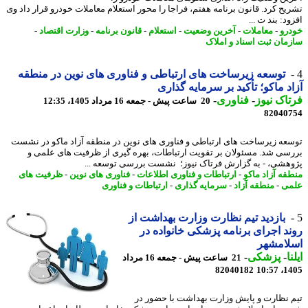
یح کرد. قانون برنامه هفتم، فراجا را محور استعلام معاملات خودرو قرار داد وی
د: بند ت ...
رو
-
معاملات
-
آخرین وضعیت
-
استعلام
-
قانون برنامه
-
وزارت اقتصاد
-
مان ثبت اسناد و املاک
توسعه زیرساخت های ارتباطی و فناوری های نوین در منطقه
د ماکو؛ تأکید بر سرمایه گذاری
اک نیوز
-
فناوری
-
20 ساعت پیش - جمعه 16 مرداد 1405، 12:35
82040
عه زیرساخت های ارتباطی و فناوری های نوین در منطقه آزاد ماکو در نشست
سی شد. مسئولان بر تقویت ارتباطات، بهره گیری از ظرفیت های علمی و
هشی، - به گزارش فرتاک نیوز؛ نشست بررسی توسعه ...
قه آزاد ماکو
-
ارتباطات و فناوری اطلاعات
-
فناوری های نوین
-
ظرفیت های
ی
-
منطقه آزاد
-
سرمایه گذاری
-
ارتباطات و فناوری
بازدید تیم نظارت وزارت بهداشت از
د اجرای برنامه پزشکی خانواده در
لامشهر
ا
-
پزشکی
-
21 ساعت پیش - جمعه 16 مرداد
82040182
1405
 نظارت و پایش وزارت بهداشت با حضور در