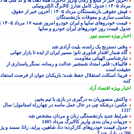
خرین خبر از مبلغ و زمان واریز کالابرگ همه دهک ها و کد ملی ها در
ول کامل شارژ کالابرگ الکترونیکی
فیش حقوقی بازنشستگان مرداد ۱۴۰۵ | آخرین خبر از حقوق،
ناسب سازی و معوقات بازنشستگان
قیمت خودروهای سایپا و ایران خودرو امروز شنبه ۱۷ مرداد ۱۴۰۵ |
ول قیمت روز خودروهای ایران خودرو و سایپا
بار ویژه
تسنیم نیوز
قتی دسترنج یک راننده، بلیت آزادی شد
اه شمار اقتدار فناوری نانو؛ مسیر ایران از ایده تا بازار جهانی
بارشناسی الهیاتی مقاومت
الیباف: قلم، امتداد شمشیر عدالت و رسانه، سنگر پاسداری از
یقت است
ریبا: اسکلت استقلال حفظ شده؛ بازیکنان جوان از فرصت استفاده
ند
بار ویژه
اقتصاد آزاد
اکنش منصوریان به درگیری در بازی با تیم یحیی
کس| درشکه چی در حال حمل ماسه در چهارراه استانبول؛ سال
13
رایط جدید بازنشستگی زنان و مردان مشخص شد
زییات زمان بندی واریز کالابرگ مرداد 1405
دول قیمت خودروهای کارکرده/ دنا، شاهین، پراید، رانا، سمند و پژو
ار چند؟