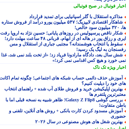
بار فوتبال در صبح فوتبالی
ذاکره استقلال با گلر اسپانیایی برای تمدید قرارداد
شاهکار اقتصادی لایپزیگ؛ ۵۴۷ میلیون یورو درآمد از فروش ستاره
سود خالص!
کار ناقص پرسپولیس در روزهای پایانی؛ حسین نژاد به اروپا رفت،
ی و رزاق پور در هاله ای از ابهام، قربانی ۴۸ ساعت مهلت دارد!
قوط یا انتخاب هوشمندانه؟ مجتبی جباری از استقلال و مس
سنجان به لیگ یک رسید!
ش سال بعد، دادگاه مارادونا فریاد زد؛ «از تخت بلند نمی شد، غذا
ی خورد و هیچ کس اقدامی نمی کرد!»
بار ویژه
تک ناک
موزش حذف دائمی حساب شبکه های اجتماعی؛ چگونه تمام اکانت
ی خود را دیلیت کنیم؟
هترین اپلیکیشن خرید و فروش طلای آب شده + راهنمای انتخاب
تبرترین پلتفرم ها
بررسی گوشی Galaxy Z Flip8؛ ظاهر شبیه به نسخه قبلی اما با
طن متفاوت!
موزش مسدود کردن کارت بانکی + روش های آنلاین، تلفنی و
وری
هترین شغل های هوش مصنوعی در سال ۲۰۲۶
بار ویژه
روز نو