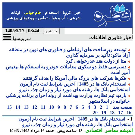
-
-
-
-
خبر
کرونا
استخدام
جام جهانی
اوقات
-
-
-
شرعی
آب و هوا
تماس
ویدئوهای ورزشی
08:44 | 1405/5/17
ار فناوری اطلاعات
سرویسها
توسعه زیرساخت های ارتباطی و فناوری های نوین در منطقه
زاد ماکو؛ تأکید بر سرمایه گذاری
متا از دولت هند عذرخواهی کرد
دسترسی فقط دو سکوی معاملات خودرو به استعلام ها تبعیض
میز است
هکرها شرکت های بزرگ مالی آمریکا را هدف گرفتنند
استخدام بانک ها در 1405 | آخرین شرایط ثبت نام آزمون
ستخدامی بانک ها، رشته های مورد نیاز و زمان جذب نیرو
بازدید تیم نظارت وزارت بهداشت از روند اجرای برنامه پزشکی
انواده در اسلامشهر
حه بعد
1
2
3
4
5
6
7
8
9
10
11
12
13
14
15
20
19
18
17
استخدام بانک ها در 1405 | آخرین شرایط ثبت نام آزمون
خدامی بانک ها، رشته های مورد نیاز و زمان جذب نیرو
یشه معاصر
-
اقتصادی
-
13 ساعت پیش - جمعه 16 مرداد 1405، 19:43