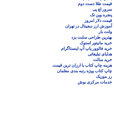
مت طلا دست دوم
ر اچ پی
ره وین تک
ت دلار امروز
زش ارز دیجیتال در تهران
ت بار
رین طراحی سایت یزد
د مانیتور استوک
د فالوور پاپ آپ اینستاگرام
یای تبلیغاتی
ید سالت
نه چاپ کتاب با ارزان ترین قیمت
 کتاب ویژه رتبه بندی معلمان
موزیک
مات مرکزی بوش