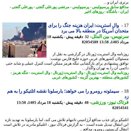
ی ایران و ...
فع سابق پرسپولیس
-
پرسپولیس
-
مرتضی پورعلی گنجی
-
پورعلی گنجی
-
ان
-
باشگاه
-
روزهای اخیر
وال استریت: ایران هزینه جنگ را برای
دان آمریکا در منطقه بالا می برد
نویس
-
بین الملل
-
32 دقیقه پیش - یکشنبه 18
1، 13:58
82054589
نامه وال استریت ژورنال در گزارشی به نقل از
ولان کشورهای عربی حوزه خلیج فارس نوشت:
فق پیشنهادی برای بازگشایی تنگه هرمز ممکن است کنترل عملی و شاید حتی
ی آن را به تهران واگذار ...
نامه وال استریت ژورنال
-
وال استریت ژورنال
-
وال استریت
-
تنگه هرمز
-
رهای منطقه
-
بهترین گزینه
-
کشورهای عربی
سیمئونه رومرو را می خواهد؛ بارسلونا نقشه اتلتیکو را به هم
اک نیوز
-
ورزشی
-
40 دقیقه پیش - یکشنبه 18 مرداد 1405، 13:50
82054
یکو برای جذب مدافع آرژانتینی تاتنهام تلاش می کند، اما بارسلونا به تهدید تازه
 انتقال تبدیل شده است. - به گزارش فرتاک نیوز ، اتلتیکو مادرید در تلاش است
قال کریستین رومرو، مدافع ...