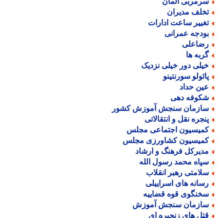
رمربی آلمان
خلف مدیران
غییر ساعت ادارات
ودجه عمرانی
ضاعلی
ربه ها
یلی دور خیلی نزدیک
ائولو سورنتینو
ین حداد
کوفه دهی
ازمان سنجش آموزش کشور
نجره نقل و انتقالاتی
میسیون اجتماعی مجلس
میسیون کشاورزی مجلس
دیرکل فرهنگ و ارشاد
پاه محمد رسول الله
لامتی رهبر انقلاب
سانه های اسراییلی
خنگوی قوه قضاییه
ازمان سنجش آموزش
تل های زنجیره ای