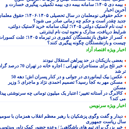
بیمه دی ۱۴۰۵؛ سامانه بیمه دی، بیمه تکمیلی، پیگیری خسارت و
رین اخبار
حکم حقوقی نومعلمان در سال تحصیلی ۱۴۰۵-۱۴۰۶؛ حقوق معلمان
ید چقدر است و حکم چه زمانی صادر می شود؟
ثبت نام لاستیک دولتی ۱۴۰۵؛ لینک سامانه خرید لاستیک دولتی،
ایط دریافت، مدارک و نحوه ثبت نام اینترنتی
کسر از حقوق بازنشستگان کشوری در تیرماه ۱۴۰۵؛ علت کسورات
ست و بازنشستگان چگونه پیگیری کنند؟
بار ویژه
اقتصاد آزاد
عضی بازیکنان در حد پیراهن استقلال نبودند
خبر تلخ برای مستاجران تهرانی ؛ اجاره خانه در تهران 70 درصد گران
 شد
کس| بیک ایمانوردی در جوانی و در کنار پسران اش؛ دهه 50
مسکن مهر به کجا رسید؟ تصمیم احمدی نژاد و ماجرای 5 وزیر
کن
الابرگ در آستانه تغییر؛ اعتبار یک میلیون تومانی چه سرنوشتی پیدا
 کند؟
بار ویژه
سرنویس
یدار و گفت وگوی پزشکیان با رهبر معظم انقلاب همزمان با سومین
ل ریاست جمهوری
بر بزرگ برای تیم های باشگاهی؛ / وعده حضور کمک داور ویدئویی