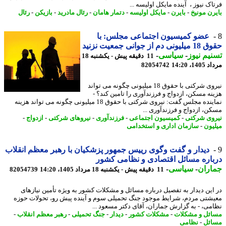
ک نیوز ، آینده مایکل اولیسه ...
رن مونیخ
-
بایرن
-
مایکل اولیسه
-
دتمار هامان
-
رئال مادرید
-
بازیکن
-
رئال
عضو کمیسیون اجتماعی مجلس: با
 دم از جوانی جمعیت نزنید
یم نیوز
-
سیاسی
-
11 دقیقه پیش - یکشنبه 18
1، 14:20
82054742
نیروی شرکتی با حقوق 18 میلیونی چگونه می تواند
نه مسکن، ازدواج و فرزندآوری را تامین کند؟ -
نماینده مجلس گفت: نیروی شرکتی با حقوق 18 میلیونی چگونه می تواند هزینه
ن، ازدواج و فرزندآوری ...
وی شرکتی
-
کمیسیون اجتماعی
-
فرزندآوری
-
نیروهای شرکتی
-
ازدواج
-
یون
-
سازمان اداری و استخدامی
دیدار و گفت وگوی رییس جمهور پزشکیان با رهبر معظم انقلاب
اره مسائل اقتصادی و نظامی کشور
اران
-
سیاسی
-
11 دقیقه پیش - یکشنبه 18 مرداد 1405، 14:20
82054739
این دیدار به تفصیل درباره مسائل و مشکلات کشور به ویژه تأمین نیازهای
شتی مردم، شرایط موجود جنگ تحمیلی سوم و آینده پیش رو، تحولات حوزه
می، - به گزارش جماران، آقای دکتر مسعود ...
ئل و مشکلات
-
مشکلات کشور
-
دیدار
-
جنگ تحمیلی
-
رهبر معظم انقلاب
-
ئل
-
نظامی