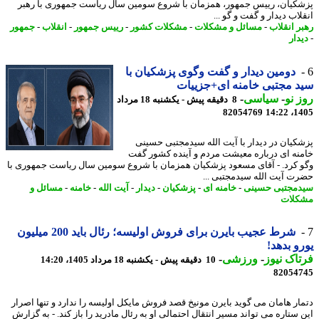
کیان، رییس جمهور، همزمان با شروع سومین سال ریاست جمهوری با رهبر
اب دیدار و گفت و گو ...
ر انقلاب
-
مسائل و مشکلات
-
مشکلات کشور
-
رییس جمهور
-
انقلاب
-
جمهور
دار
دومین دیدار و گفت وگوی پزشکیان با
 مجتبی خامنه ای+جزییات
 نو
-
سیاسی
-
8 دقیقه پیش - یکشنبه 18 مرداد
82054769
1405
کیان در دیدار با آیت الله سیدمجتبی حسینی
نه ای درباره معیشت مردم و آینده کشور گفت
 کرد. - آقای مسعود پزشکیان همزمان با شروع سومین سال ریاست جمهوری با
ت آیت الله سیدمجتبی ...
مجتبی حسینی
-
خامنه ای
-
پزشکیان
-
دیدار
-
آیت الله
-
خامنه
-
مسائل و
لات
شرط عجیب بایرن برای فروش اولیسه؛ رئال باید 200 میلیون
و بدهد!
اک نیوز
-
ورزشی
-
10 دقیقه پیش - یکشنبه 18 مرداد 1405، 14:20
82054
ار هامان می گوید بایرن مونیخ قصد فروش مایکل اولیسه را ندارد و تنها اصرار
 ستاره می تواند مسیر انتقال احتمالی او به رئال مادرید را باز کند. - به گزارش