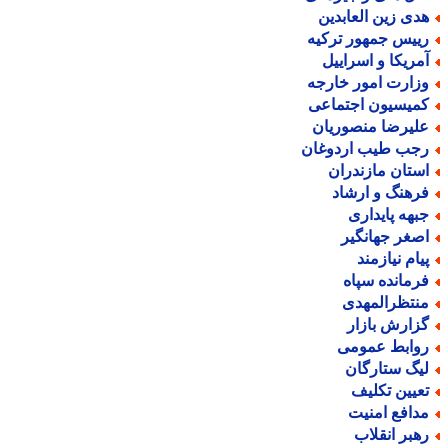
دی زین العابدین
ییس جمهور ترکیه
مریکا و اسراییل
زارت امور خارجه
میسیون اجتماعی
لیرضا منصوریان
جب طیب اردوغان
ستان مازندران
رهنگ و ارشاد
بهه پایداری
صغر جهانگیر
یام نیازمند
رمانده سپاه
نتظرالمهدی
زارش بازار
وابط عمومی
یگ ستارگان
عیین تکلیف
دافع امنیت
هبر انقلاب