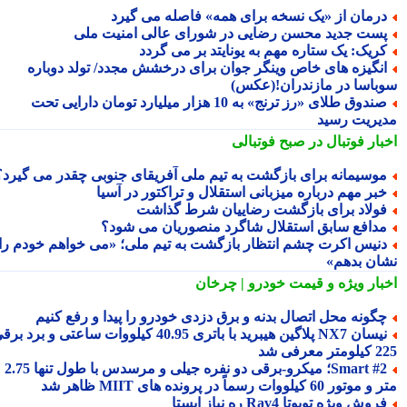
رمان از «یک نسخه برای همه» فاصله می گیرد
ست جدید محسن رضایی در شورای عالی امنیت ملی
ریک: یک ستاره مهم به یونایتد بر می گردد
نگیزه های خاص وینگر جوان برای درخشش مجدد/ تولد دوباره
باسا در مازندران!(عکس)
صندوق طلای «رز ترنج» به 10 هزار میلیارد تومان دارایی تحت
یریت رسید
بار فوتبال در صبح فوتبالی
وسیمانه برای بازگشت به تیم ملی آفریقای جنوبی چقدر می گیرد؟
بر مهم درباره میزبانی استقلال و تراکتور در آسیا
ولاد برای بازگشت رضاییان شرط گذاشت
دافع سابق استقلال شاگرد منصوریان می شود؟
نیس اکرت چشم انتظار بازگشت به تیم ملی؛ «می خواهم خودم را
ان بدهم»
بار ویژه
و قیمت خودرو | چرخان
گونه محل اتصال بدنه و برق دزدی خودرو را پیدا و رفع کنیم
نیسان NX7 پلاگین هیبرید با باتری 40.95 کیلووات ساعتی و برد برقی
 معرفی شد
Smart #2؛ میکرو-برقی دو نفره جیلی و مرسدس با طول تنها 2.75
ور 60 کیلووات رسماً در پرونده های MIIT ظاهر شد
روش ویژه تویوتا Rav4 ره نیاز ایستا