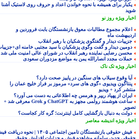
کبار برای همیشه با نحوه خواندن اعداد و حروف روی لاستیک آشنا
ید
بار ویژه
روز نو
علام مجموع مطالبات معوق بازنشستگان بابت فروردین و
دیبهشت ماه
زییات دیدار و گفتگوی پزشکیان با رهبر انقلاب
ومین دیدار و گفت وگوی پزشکیان با سید مجتبی خامنه ای+جزییات
حسن رضایی نماینده رهبر انقلاب در شورای عالی امنیت ملی شد
ملات مجدد انصارالله یمن به مواضع مزدوران سعودی
بار ویژه
تک ناک
یا وقوع سیلاب های سنگین در پاییز صحت دارد؟
نتاگون ویدیوی «گوی های سرد» مرموز بر فراز خلیج عمان را
تشر کرد + ویدیو
یران از پهپاد ریپر و هرمس چه اطلاعاتی به دست می آورد؟
ساعت هوشمند رولمی مجهز به ChatGPT و Grok معرفی شد +
ویر
ولت به دنبال بازگشایی کامل اینترنت؛ گره کار کجاست؟
بار ویژه
اندیشه معاصر
فیش حقوقی بازنشستگان تامین اجتماعی ۱۴۰۵ | نحوه دریافت فیش
وقی جدید، سامانه مشاهده فیش و جزئیات افزایش حقوق