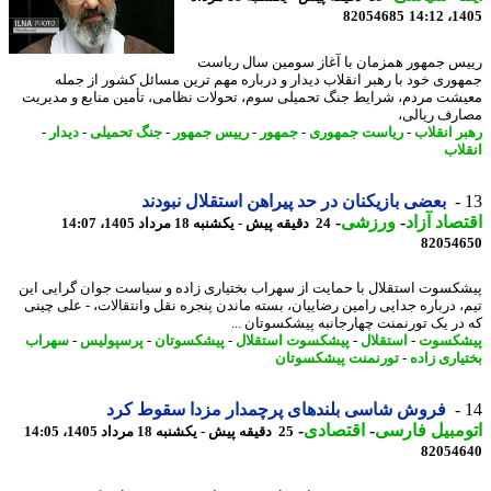
82054685
1405
س جمهور همزمان با آغاز سومین سال ریاست
وری خود با رهبر انقلاب دیدار و درباره مهم ترین مسائل کشور از جمله
شت مردم، شرایط جنگ تحمیلی سوم، تحولات نظامی، تأمین منابع و مدیریت
رف ریالی،
ر انقلاب
-
ریاست جمهوری
-
جمهور
-
رییس جمهور
-
جنگ تحمیلی
-
دیدار
-
لاب
بعضی بازیکنان در حد پیراهن استقلال نبودند
صاد آزاد
-
ورزشی
-
24 دقیقه پیش - یکشنبه 18 مرداد 1405، 14:07
82054
کسوت استقلال با حمایت از سهراب بختیاری زاده و سیاست جوان گرایی این
، درباره جدایی رامین رضاییان، بسته ماندن پنجره نقل وانتقالات، - علی چینی
در یک تورنمنت چهارجانبه پیشکسوتان ...
شکسوت
-
استقلال
-
پیشکسوت استقلال
-
پیشکسوتان
-
پرسپولیس
-
سهراب
یاری زاده
-
تورنمنت پیشکسوتان
فروش شاسی بلندهای پرچمدار مزدا سقوط کرد
مبیل فارسی
-
اقتصادی
-
25 دقیقه پیش - یکشنبه 18 مرداد 1405، 14:05
82054