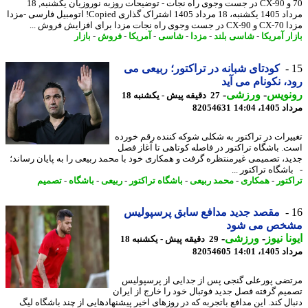
70 و CX-90 در جست وجوی راه نجات - توضیحات روزبه نوروزیان یکشنبه, 18
مرداد 1405 یکشنبه، 18 مرداد 1405 اشتراک گذاری Copied! اتومبیل فارسی -مزدا
 مزدا برای افزایش فروش ...
ر آمریکا
-
شاسی بلند
-
مزدا
-
شاسی
-
آمریکا
-
فروش
-
بازار
کودتای شبانه در تراکتور؛ ربیعی می
، نکونام می آید
نویس
-
ورزشی
-
27 دقیقه پیش - یکشنبه 18
1، 14:04
82054631
یرات در تراکتور به شکلی شوکه کننده رقم خورده
. باشگاه تراکتور در فاصله کوتاهی تا آغاز فصل
د، تصمیمی غیرمنتظره گرفت و همکاری خود با محمد ربیعی را به پایان رساند؛
شگاه تراکتور ...
کتور
-
همکاری
-
محمد ربیعی
-
باشگاه تراکتور
-
ربیعی
-
باشگاه
-
تصمیم
مقصد جدید مدافع سابق پرسپولیس
خص می شود
نا نیوز
-
ورزشی
-
29 دقیقه پیش - یکشنبه 18
1، 14:01
82054605
ضی پورعلی گنجی پس از جدایی از پرسپولیس
یم گرفته فصل جدید فوتبال خود را خارج از ایران
ال کند. این مدافع باتجربه که در روزهای اخیر پیشنهادهایی از چند باشگاه لیگ