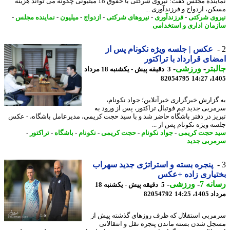
نماینده مجلس گفت: نیروی شرکتی با حقوق 18 میلیونی چگونه می تواند هزینه
ن، ازدواج و فرزندآوری ...
وی شرکتی
-
فرزندآوری
-
نیروهای شرکتی
-
ازدواج
-
میلیون
-
نماینده مجلس
-
مان اداری و استخدامی
عکس | جلسه ویژه نکونام پس از
ای قرارداد با تراکتور
بتر
-
ورزشی
-
3 دقیقه پیش - یکشنبه 18 مرداد
82054795
1405
گزارش خبرگزاری خبرآنلاین؛ جواد نکونام،
ربی جدید تیم فوتبال تراکتور، پس از ورود به
یز در دفتر باشگاه حاضر شد و با سید حجت کریمی، مدیرعامل باشگاه، - عکس
ه ویژه نکونام پس از ...
 حجت کریمی
-
جواد نکونام
-
حجت کریمی
-
نکونام
-
باشگاه
-
تراکتور
-
ربی جدید
پنجره بسته و استراتژی جدید سهراب
یاری زاده +عکس
نه 7
-
ورزشی
-
5 دقیقه پیش - یکشنبه 18
1، 14:25
82054792
ربی استقلال که ظرف روزهای گذشته پیش از
ل شدن بسته ماندن پنجره نقل و انتقالاتی