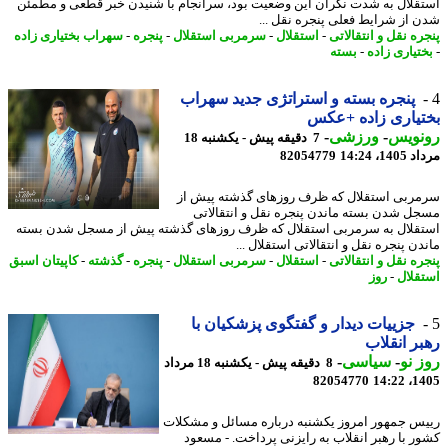
قلال به شدت نگران این وضعیت بود، سرانجام با شنیدن خبر قطعی و مطمئن
 از شرایط فعلی پنجره نقل ...
ه نقل و انتقالاتی
-
استقلال
-
سرمربی استقلال
-
پنجره
-
سهراب بختیاری زاده
تیاری زاده
-
بسته
پنجره بسته و استراتژی جدید سهراب
یاری زاده +عکس
نویس
-
ورزشی
-
7 دقیقه پیش - یکشنبه 18
1، 14:24
82054779
ربی استقلال که ظرف روزهای گذشته پیش از
ل شدن بسته ماندن پنجره نقل و انتقالاتی
قلال به سرمربی استقلال که ظرف روزهای گذشته پیش از مسجل شدن بسته
ن پنجره نقل و انتقالاتی استقلال ...
ه نقل و انتقالاتی
-
استقلال
-
سرمربی استقلال
-
پنجره
-
گذشته
-
کاپیتان اسبق
قلال
-
روز
جزییات دیدار و گفتگوی پزشکیان با
ر انقلاب
 نو
-
سیاسی
-
8 دقیقه پیش - یکشنبه 18 مرداد
82054770
1405
س جمهور امروز یکشنبه درباره مسائل و مشکلات
ر با رهبر انقلاب به رایزنی پرداخت. - مسعود