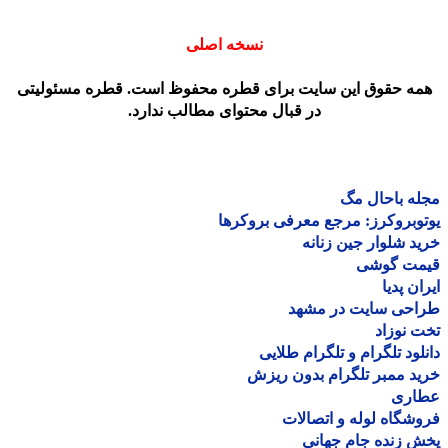
نسخه اصلی
مه حقوق این سایت برای قطره محفوظ است. قطره مسئولیتی
در قبال محتوای مطالب ندارد.
ه باحال مگ
وبروکرز: مرجع معرفی بروکرها
د شلوار جین زنانه
مت گوشی
ان پدیا
احی سایت در مشهد
 نوزاد
لود تلگرام و تلگرام طلایی
د ممبر تلگرام بدون ریزش
اری
شگاه لوله و اتصالات
 زنده جام جهانی