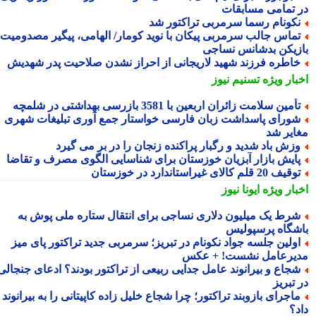
 تمامی مسابقات
کونام رسما سرمربی تراکتور شد
ماس جالب سرمربی پیکان با نوید کومار/ الهامی، پیگیر مصدومیت
زیکن بدشانس نساجی
اطره فرزند شهید لاریجانی از احراز نشدن صلاحیت پدر شهدیش
بار ویژه
تسنیم نیوز
أمین سلامت زائران اربعین با 3581 بازرسی بهداشتی در شلمچه
ورای پاسداشت زبان فارسی خواستار جمع آوری تبلیغات شهری
ایر شد
زش باد شدید و رگبار پراکنده زنجان را در بر می گیرد
ایش بازار آبزیان خوزستان برای شناسایی الگوی مصرف و تقاضا
قیف 20 قلم کالای غیراستاندارد در خوزستان
بار ویژه
ایونا نیوز
رط یک میلیون دلاری نساجی برای انتقال ستاره ملی پوش به
شگاه پرسپولیس
ولین جلسه جواد نکونام در تبریز؛ سرمربی جدید تراکتور پای میز
یرعامل نشست! + عکس
جاع و بیرانوند عامل جدایی ربیعی از تراکتور بودند؟ ادعای جنجالی
تبریز
اجرای بازوبند تراکتور؛ چرا شجاع خلیل زاده کاپیتانی را به بیرانوند
د؟