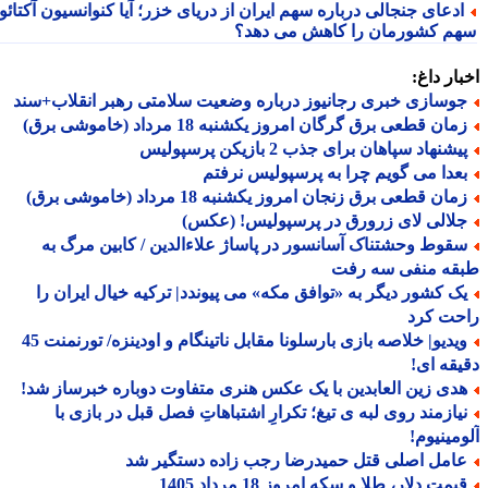
دعای جنجالی درباره سهم ایران از دریای خزر؛ آیا کنوانسیون آکتائو
م کشورمان را کاهش می دهد؟
ار داغ:
وسازی خبری رجانیوز درباره وضعیت سلامتی رهبر انقلاب+سند
ان قطعی برق گرگان امروز یکشنبه 18 مرداد (خاموشی برق)
شنهاد سپاهان برای جذب 2 بازیکن پرسپولیس
عدا می گویم چرا به پرسپولیس نرفتم
ان قطعی برق زنجان امروز یکشنبه 18 مرداد (خاموشی برق)
لالی لای زرورق در پرسپولیس! (عکس)
قوط وحشتناک آسانسور در پاساژ علاءالدین / کابین مرگ به
قه منفی سه رفت
ک کشور دیگر به «توافق مکه» می پیوندد| ترکیه خیال ایران را
حت کرد
ویدیو| خلاصه بازی بارسلونا مقابل ناتینگام و اودینزه/ تورنمنت 45
قه ای!
دی زین العابدین با یک عکس هنری متفاوت دوباره خبرساز شد!
یازمند روی لبه ی تیغ؛ تکرارِ اشتباهاتِ فصل قبل در بازی با
مینیوم!
امل اصلی قتل حمیدرضا رجب زاده دستگیر شد
مت دلار، طلا و سکه امروز 18 مرداد 1405