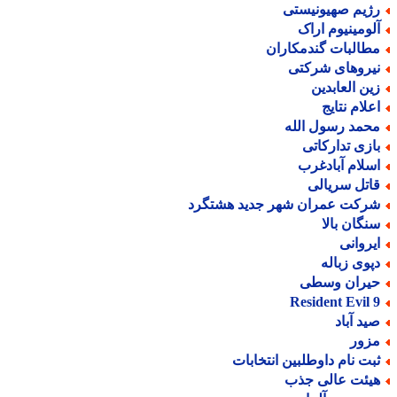
ژیم صهیونیستی
لومینیوم اراک
طالبات گندمکاران
یروهای شرکتی
ین العابدین
علام نتایج
حمد رسول الله
ازی تدارکاتی
سلام آبادغرب
اتل سریالی
رکت عمران شهر جدید هشتگرد
نگان بالا
یروانی
پوی زباله
یران وسطی
Resident Evil 
ید آباد
زور
بت نام داوطلبین انتخابات
یئت عالی جذب