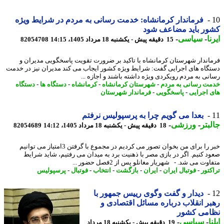
فرماندار کرمانشاه: خدمت رسانی به مردم در شرایط ویژه
ور باید مضاعف شود
ا
-
سیاسی
-
15 دقیقه پیش - یکشنبه 18 مرداد 1405، 14:15
82054708
اندار شهرستان کرمانشاه با تاکید بر ضرورت تقویت پاسخگویی مدیران و
گاه های اجرایی گفت: شرایط ویژه کشور ایجاب می کند مدیران نیز در خدمت
نی به مردم رویکردی ویژه داشته باشند و اجازه ...
ت رسانی به مردم
-
شهرستان کرمانشاه
-
کرمانشاه
-
دستگاه ها
-
دستگاه
 اجرایی
-
پاسخگویی
-
فرماندار شهرستان
بعدا می گویم چرا به پرسپولیس نرفتم
بتر
-
ورزشی
-
18 دقیقه پیش - یکشنبه 18 مرداد 1405، 14:12
82054689
خبر را برای من بخوان تصور می کردیم در مجموع با گرفتن 3امتیاز می توانیم
د کنیم. اگر در بازی مصر با ذهنیت برد به میدان می رفتیم، شاید شرایط
وت می شد. - شهریار مغانلو پس از 2فصل حضور ...
کتور
-
فوتبال ایران
-
ایران
-
بازگشت
-
انتخاب
-
فوتبال
-
پرسپولیس
دیدار و گفت وگوی رییس جمهور با
ر انقلاب درباره مسائل اقتصادی و
امی کشور
ا
-
سیاسی
-
19 دقیقه پیش - یکشنبه 18 مرداد