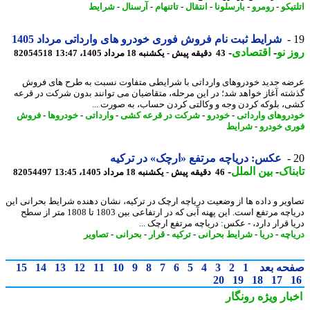
یکو
-
رومرو
-
بارسلونا
-
انتقال
-
تاتنهام
-
آرسنال
-
شرایط
شرایط ثبت نام فروش فوری خودرو های وارداتی مرداد 1405
 نو
-
اقتصادی
-
43 دقیقه پیش - یکشنبه 18 مرداد 1405، 13:47
82054518
ه جدید خودروهای وارداتی با شرایطی متفاوت نسبت به طرح های فروش
ته آغاز خواهد شد؛ در این مرحله، متقاضیان می توانند بدون شرکت در قرعه
، بلوکه کردن وجه و وکالتی کردن حساب، به صورت ...
روهای وارداتی
-
خودرو
-
شرکت در قرعه کشی
-
وارداتی
-
خودروها
-
فروش
ی خودرو
-
شرایط
عکس: دریاچه مرتفع «ارچک» در ترکیه
ناک
-
بین الملل
-
46 دقیقه پیش - یکشنبه 18 مرداد 1405، 13:45
82054497
ویر و داده ها از وضعیت دریاچه ارچک در ترکیه، نشان دهنده شرایط بحرانی این
دریاچه مرتفع است. این پهنه آبی که در ارتفاعی بین 1803 تا 1808 متر از سطح
ا قرار دارد، - عکس: دریاچه مرتفع ارچک ...
اچه
-
دریا
-
شرایط بحرانی
-
ترکیه
-
قرار
-
بحرانی
-
تصاویر
حه بعد
1
2
3
4
5
6
7
8
9
10
11
12
13
14
15
20
19
18
17
بار ویژه
رونگار