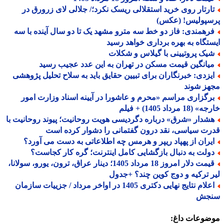
ارتار روی خرید استقلالی ریسک نکرد؛/ جلالی لای زرورق در
سپولیس! (عکس)
رهمندی: فاز دو خط سه مترو مشهد یک تا دو سال آینده با سه
تگاه به بهره برداری خواهد رسید
یک پروتیینی با گیلاس و شکلات
یانگین قیمت مسکن در تهران به این عدد عجیب رسید
یزدی: خبرنگاران برای تبیین حقایق باید به سلاح تحلیل پژوهشی
هز شوند
رگزاری مراسم «محرم و عاشورا در آیینه اسناد وزارت امور
18 مرداد 1405) + فیلم
شدار «شرق» درباره دگردیسی هویت روحانیت؛ پیوند روحانیت با
ت سیاسی، نقد درون گفتمانی را دشوار کرده است
یران از پهپاد ریپر و هرمس چه اطلاعاتی به دست می آورد؟
ولت به دنبال بازگشایی کامل اینترنت؛ گره کار کجاست؟
قیمت دلار امروز 18 مرداد 1405؛ دینار عراق، ترون، یورو، سولانا،
 ترکیه و دوج کوین چند؟ +جدول
اعلام نتایج نهایی دکتری 1405 در اواخر مرداد / جزییات سازمان
جش
ضوعات داغ: