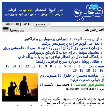
-
-
-
-
خبر
کرونا
استخدام
جام جهانی
اوقات
-
-
-
شرعی
آب و هوا
تماس
ویدئوهای ورزشی
14:31 | 1405/5/18
ار شرایط
سرویسها
از بن بست الوحده تا دوراهی پرسپولیس و تراکتور
بعدا می گویم چرا به پرسپولیس نرفتم
زمان قطعی برق گرگان امروز یکشنبه 18 مرداد (خاموشی برق)
پیشنهاد سپاهان برای جذب 2 بازیکن پرسپولیس
باشگاه استقلال در انتظار توافق دوباره با منیرالحدادی
طلایی پوشان دوباره سراغ ابرقویی رفتند؛
حه بعد
1
2
3
4
5
6
7
8
9
10
11
12
13
14
15
20
19
18
17
نماینده مجلس: با حقوق 18 میلیونی دم
جوانی جمعیت نزنید!
یم نیوز
-
سیاسی
-
1 دقیقه پیش - یکشنبه 18
1، 14:30
82054808
نیروی شرکتی با حقوق 18 میلیونی چگونه می تواند
نه مسکن، ازدواج و فرزندآوری را تامین کند؟ -