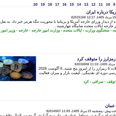
20
19
18
17
16
15
14
13
12
11
10
9
کا درباره ایران
82035108
ز دیدار وزرای خارجه آمریکا و بریتانیا با محوریت تنگه هرمز خبر داد. به نقل 
خارجه ایالات متحده شامگاه چهارشنبه ...
ه
-
سخنگوی وزارت
-
ایالات متحده
-
وزارت امور خارجه
-
خارجه
-
وزیر امور 
82034608
صرافی «کوین بیس» اعلام کرد که معاملات 6 رمزارز را از امروز پنج شنبه، 6 آگوست 2026
سی دوره ای نقدینگی، کیفیت بازار و میزان فعالیت
توقف
-
صرافی
-
کرد
 عمان
82034567
ادثه ای دیگری در سواحل عمان خبر داد. - به گزارش گروه بین الملل دفاع پر