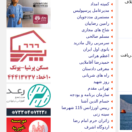
اکونیوز
تلاف
کمیته امداد
الف
مدیرعامل پرسپولیس
انتشار آنلاین
مستمری مددجویان
اندیشه قرن
رامین رضاییان
اندیشه معاصر
شاخ های مجازی
اندیشه ها
مسلم صالحی
انرژی پرس
سرمربی رئال مادرید
ای استخدام
بانوی اول ایران
ایتنا
در عمان دریافت
اعظم هراتی
ایراف
حمیدرضا آقاملایی
ایران آرت
معرفی دادستان
ایران آنلاین
راه های شریانی
ایران زندگی
روز شهید
ایران فوری
تهرانی مقدم
ایرانی روز
سازمان برنامه و بودجه
ایرانیتال
حسام الدین آشنا
ایرنا
رییس اورژانس 115 شهرضا
ایسکانیوز
سینه زنی
ایسنا
زائران حرم امام رضا
ایکنا
اردوگاه اشرف
ایلنا