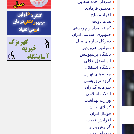
سردار احمد شفایی
اینتیتر
محسن فرهادی
ایونا نیوز
افراد مسلح
بازتاب آنلاین
هیات دولت
باشگاه خبرنگاران
کمیته امداد و بهزیستی
باغستان نیوز
جمهوری اسلامی ایران
بامبوک
دبیرکل سازمان ملل
ببین و بخون
متولدین فروردین
بدینسان
باشگاه پرسپولیس
بنکر
ابوالفضل جلالی
بیت ران
باشگاه استقلال
پارس فوتبال
محله های تهران
پارسینه
گروه تروریستی
پارسینه پلاس
سرمایه گذاران
پاز آنلاین
انقلاب اسلامی
پاس گل
وزارت بهداشت
پانا
کربلای ایران
پرتو نیوز
فوتبال ایران
پرسون
افزایش قیمت
پنجره نیوز
گزارش بازار
پویامگ
شورای امنیت