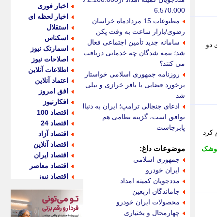
اخبار فوری
6.570.000
اخبار لحظه ای
مطبوعات 15 مردادماه خراسان
استقلال
رضوی/بازار ساعت به وقت پکن
اسکناس
سامانه جدید تأمین اجتماعی فعال
 دو
اسمارتک نیوز
شد؛ بیمه شدگان چه خدماتی دریافت
اصلاحات نیوز
می کنند؟
اطلاعات آنلاین
روزنامه جمهوری اسلامی خواستار
اعتماد آنلاین
برخورد قضایی با باقر خرازی و نیلی
افق امروز
شد
افکارنیوز
ادعای جنجالی ترامپ؛ ایران به دنبال
اقتصاد 100
توافق است، گزینه نظامی هم
اقتصاد 24
پابرجاست
 کرد
اقتصاد آزاد
اقتصاد آنلاین
موضوعات داغ:
وشک
اقتصاد ایران
جمهوری اسلامی
اقتصاد معاصر
ایران خودرو
اقتصاد نیوز
مددجویان کمیته امداد
اکو ایران
جاماندگان اربعین
اکوفارس
محصولات ایران خودرو
اکونگار
چهارمحال و بختیاری