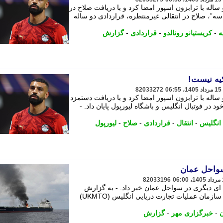
ساله با ترابزون اسپور امضا کرد و با دریافت صلاح در
ه”، صلاح در انتقالی غیرمنتظره، قراردادی دو ساله
ه
-
کریستیانو رونالدو
-
قراردادی
-
گزارش
کیه نیست!
82033272
 ساله با ترابزون اسپور امضا کرد و با دریافت دستمزد
ایی خود در فوتبال انگلیس و باشگاه لیورپول پایان داد. -
 انگلیس
-
انتقال
-
قراردادی
-
صلاح
-
لیورپول
سواحل عمان
82033196
 ای دیگری در سواحل عمان خبر داد. - به گزارش
خبرگزاری مهر به نقل از شبکه الجزیره، سازمان عملیات تجارت دریایی انگلیس (UKMTO)
-
خبرگزاری مهر
-
گزارش