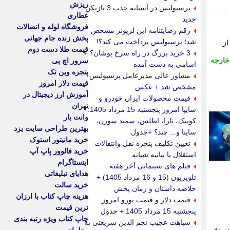
ریزش
پرسپولیس در آستانه جذب 3 بازیکن
عطاری
جدید
فروشگاه لوله و اتصالات
رقم رضایتنامه این لژیونر مشخص
پخش زنده جام جهانی
شد؛ پرسپولیس پرداخت می کند؟!
از
قیمت طلا دست دوم
3 خرید بزرگ در راه سرخ پوشان؟ +
خارجه
سرور اچ پی
اسامی به دست آمده
پنجره وین تک
مشاور عالی مدیرعامل پرسپولیس
قیمت دلار امروز
مشخص شد + عکس
آموزش ارز دیجیتال در
قیمت محصولات ایران خودرو و
تهران
سایپا امروز پنجشنبه 15 مرداد 1405:
وانت بار
کوییک، تارا، اطلس، سمند سورن،
بهترین طراحی سایت یزد
ساینا و... چند؟ +جدول
خرید مانیتور استوک
تعیین تکلیف پنجره نقل وانتقالات
خرید فالوور پاپ آپ
استقلال با بیانیه شبانه
اینستاگرام
فیلم های سینمایی آخر هفته
هدایای تبلیغاتی
تلویزیون (15 و 16 مرداد 1405) +
خرید سالت
خلاصه داستان و زمان پخش
هزینه چاپ کتاب با ارزان
قیمت دلار و قیمت یورو امروز
ترین قیمت
پنجشنبه 15 مرداد 1405 + جدول
چاپ کتاب ویژه رتبه بندی
شباهت عجیب نجم الدین شریعتی به
س به