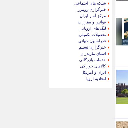
جام جم
شبکه های اجتماعی
جدید پرس
خبرگزاری رویترز
جماران
مرکز آمار ایران
جوان ایرانی
قوانین و مقررات
جهان مانا
لیگ های اروپایی
جهان نگر
تحصیلات تکمیلی
جهان نیوز
فدراسیون جهانی
چطور
خبرگزاری تسنیم
چمپیونات
استان مازندران
چمدون
خدمات بازرگانی
چه خبر
کالاهای خوراکی
حادثه 24
ایران و آمریکا
حرف تو
اتحادیه اروپا
حوادث پلاس
حوزه نیوز
خبر آنلاین
خبر جنوب
خبر سیاسی
خبر گردون
خبر ورزشی
خبرجو