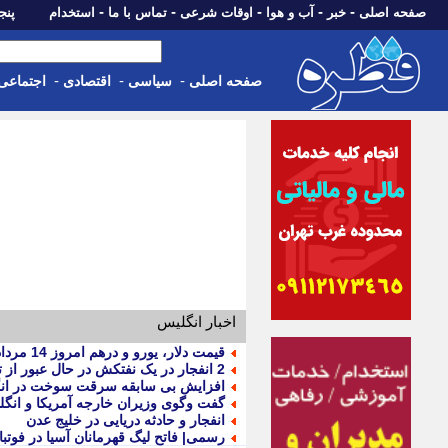
-
-
-
-
-
صفحه اصلی
خبر
آب و هوا
اوقات شرعی
تماس با ما
استخدام
پنجشنبه، 15 م
-
-
-
صفحه اصلی
سیاسی
اقتصادی
اجتماعی
اخبار انگلیس
قیمت دلار، یورو و درهم امروز 14 مرداد 1405
2 انفجار در یک نفتکش در حال عبور از تنگه هرمز (15 مرداد 1405)
افزایش بی سابقه سرقت سوخت در ان
گفت وگوی وزیران خارجه آمریکا و انگلی
انفجار و حادثه دریایی در خلیج عدن
رسمی| فاتح لیگ قهرمانان آسیا در فوتب