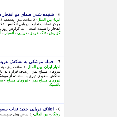
شنیده شدن صدای دو انفجار در
6 -
-
-
ایرنا
بین الملل
2 ساعت پیش - پنجشنبه 15 مرداد 1405، 09:35
مرکز عملیات تجارت دریایی انگلیس اعلا
انفجار را شنیده است. - به گزارش روز پن
گزارش
-
تنگه هرمز
-
دریایی
-
انفجار
-
ا
حمله موشکی به نفتکش عربست
7 -
-
-
اخبار ایران
بین الملل
3 ساعت پیش - پنجشنبه 15 مرداد 1405، 09:16
نیروهای مسلح یمن از هدف قرار دادن یک
نفتکش سعودی دیزی با استفاده از موشک 
نیروهای مسلح یمن
-
نیروهای مسلح
-
سخ
بالستیک
ائتلاف دریایی جدید نقاب سعو
8 -
-
-
رونگار
بین الملل
3 ساعت پیش - پنجشنبه 15 مرداد 1405، 09:02