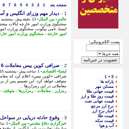
صفحه بعد
1
2
3
4
5
6
7
8
دیدار مهم وزرای انگلیس و آمری
1 -
-
-
جالبتر
بین الملل
13 دقیقه پیش - پنجشنبه 15 مرداد 1405، 12:17
سخنگوی وزارت امور خارجه ایالات متحده ا
ایسنا، تامی پیگوت، سخنگوی وزارت امور 
امور خارجه
-
سخنگوی وزارت امور خارج
پست الکترونیکی:
صرافی کوین بیس معاملات 6 رمزارز را متوقف کرد
2 -
-
-
ایسنا
اقتصادی
1 ساعت پیش - پنجشنبه 15 مرداد 1405، 11:10
5 + 1
متوقف خواهد کرد. این تصمیم پس از برر
یارانه ها
معاملاتی در این رمزارزها ...
مسکن مهر
رمزارز
-
معاملات
-
رمزارزها
-
متوقف
-
قیمت جهانی طلا
قیمت روز طلا و ارز
قیمت جهانی نفت
نرخ ارز مرجع
اخبار نرخ ارز
قیمت طلا
وقوع حادثه دریایی در سواحل
3 -
قیمت سکه
-
-
خبرگزاری دفاع مقدس
بین الملل
1 ساعت پیش - پنجشنبه 15 مرداد 1405، 11:05
آب و هوا
سازمان تجارت دریایی انگلیس از وقوع ح