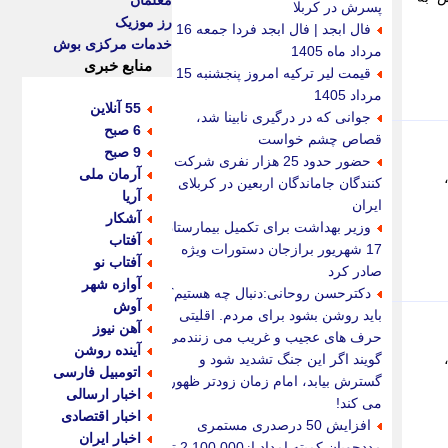
معلمان
پسرش در کربلا
رز موزیک
فال ابجد | فال ابجد فردا جمعه 16
خدمات مرکزی بوش
مرداد ماه 1405
منابع خبری
قیمت لیر ترکیه امروز پنجشنبه 15
مرداد 1405
55 آنلاین
جوانی که در درگیری نابینا شد،
6 صبح
قصاص چشم خواست
9 صبح
حضور حدود 25 هزار نفری شرکت
آرمان ملی
کنندگان جاماندگان اربعین در کربلای
آریا
ایران
آشکار
وزیر بهداشت برای تکمیل بیمارستان
آفتاب
17 شهریور برازجان دستورات ویژه
آفتاب نو
صادر کرد
آوازه شهر
دکترحسن روحانی:دنبال چه هستیم؟
آوش
باید روشن بشود برای مردم. اقلیتی
آهن نیوز
حرف های عجیب و غریب می زنندمی
آینده روشن
گویند اگر این جنگ تشدید شود و
اتومبیل فارسی
گسترش بیابد، امام زمان زودتر ظهور
اخبار ارسالی
می کند!
اخبار اقتصادی
افزایش 50 درصدری مستمری
اخبار ایران
مددجویان کمیته امداد از2.100.000 تا