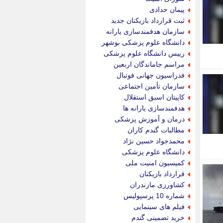
پویه آنلاین
پیمان حدادی
پیام نفت
ثبت قرارداد بازیکنان جدید
تابناک
سازمان هدفمندسازی یارانه
تازه نیوز
دانشگاه علوم پزشکی بوشهر
تبیان
رییس دانشگاه علوم پزشکی
تجارت نیوز
مراسم جاماندگان اربعین
تحریریه
فدراسیون جهانی فوتبال
ترابر نیوز
سازمان تأمین اجتماعی
ترفندباز
کاپیتان اسبق استقلال
تریبون اقتصاد
هدفمندسازی یارانه ها
تسنیم نیوز
درمان و آموزش پزشکی
تک ناک
مطالبات گندم کاران
تکراتو
محمدجواد حسین نژاد
توریسم آنلاین
دانشگاه علوم پزشکی
تولید نیوز
کمیسیون امنیت ملی
تیتر فوری
قرارداد بازیکنان
تیکنا
کشاورزی مازندران
جاب ویژن
شماره 10 پرسپولیس
جار نیوز
فیلم های سینمایی
جالبتر
خرید تضمینی گندم