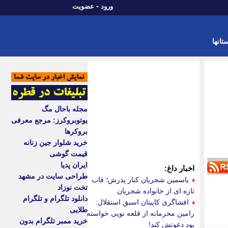
-
ورود
عضویت
تانها
مجله باحال مگ
یوتوبروکرز: مرجع معرفی
بروکرها
خرید شلوار جین زنانه
قیمت گوشی
ایران پدیا
اخبار داغ:
طراحی سایت در مشهد
یاسمین شجریان کنار پدرش؛ قاب
تخت نوزاد
تازه ای از خانواده شجریان
دانلود تلگرام و تلگرام
افشاگری کاپیتان اسبق استقلال:
طلایی
رامین محرمانه از قلعه نویی خواسته
خرید ممبر تلگرام بدون
بود دعوتش کند!