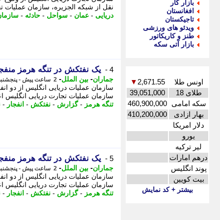
بازار کار
نقل از شبکه الجزیره، سازمان عملیات تجارت دریایی ان
افغانستان
دریایی
-
عمان
-
سواحل
-
حادثه
-
سازمان
تاجیکستان
ویدئو های ورزشی
طنز و کاریکاتور
بازار آتی سکه
یک نفتکش در تنگه هرمز منف
4 -
-
-
جماران
بین الملل
2 ساعت پیش - پنجشنبه 15 مرداد 1405، 09:40
اونس طلا
2,671.55
▼
سازمان عملیات دریایی انگلیس از دو انف
طلای 18
39,051,000
سازمان عملیات تجارت دریایی انگلیس اعل
سکه امامی
460,900,000
تنگه هرمز
-
گزارش
-
نفتکش
-
انفجار
-
ن
بهار ازادی
410,200,000
دلار امریکا
یورو
لیر ترکیه
درهم امارات
یک نفتکش در تنگه هرمز منف
5 -
-
-
پوند انگلیس
جماران
بین الملل
2 ساعت پیش - پنجشنبه 15 مرداد 1405، 09:40
سازمان عملیات دریایی انگلیس از دو انف
بیت کویین
سازمان عملیات تجارت دریایی انگلیس اعل
بیشتر + کد نمایش
تنگه هرمز
-
گزارش
-
نفتکش
-
انفجار
-
ن