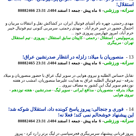
قلال!
نه
-
ورزشی
-
6 ماه پیش - جمعه 1 اسفند 1404، 23:31
80882466
ی رحمتی، چهره نام آشنای فوتبال ایران، در کشاکش نقل و انتقالات مربیان و
مال حضور در خیبر خرم آباد. - مهدی رحمتی، سرمربی کنونی تیم فوتبال خیبر
 آباد، امروز چهارمین پیروزی خود ...
پولیس
-
استقلال
-
رحمتی
-
کاپیتان سابق استقلال
-
پیروزی
-
تیم استقلال
ان
-
مربیگری
منصوریان با میلاد: زلزله در انتظار صدرنشین عراق!
نه
-
ورزشی
-
6 ماه پیش - جمعه 1 اسفند 1404، 23:31
80882465
بل حساس الطلبه و نیروی هوایی در سوپر لیگ عراق با حضور منصوریان و میلاد
قه - تیم فوتبال الطلبه عراق به هدایت علیرضا منصوریان، امشب در هفته
دهم سوپر لیگ این کشور به مصاف نیروی ...
د بدرقه
-
منصوریان
-
مدافع ایرانی
-
سوپر لیگ
-
صدرنشین
-
هفته نوزدهم
-
وی هوایی
فوری و جنجالی: پیروز پاسخ کوبنده داد، استقلال شوکه شد!
 پیشنهاد خوشحالم نمی کند؛ فعلا نه!
نه
-
ورزشی
-
6 ماه پیش - جمعه 1 اسفند 1404، 23:31
80882464
وز قربانی پیشنهاد سرمربیگری فجرسپاسی در لیگ برتر را رد کرد - پیروز