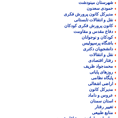
هرستان مینودشت
مودی سعدون
دیرکل کانون پرورش فکری
قل و انتقالات تابستانی
انون پرورش فکری کودکان
فاع مقدس و مقاومت
ودکان و نوجوانان
اشگاه پرسپولیس
انشجویان دکتری
قل و انتقالات
فتار اقتصادی
حمدجواد ظریف
وزهای پایانی
ایگاه نظامی
راضی اشغالی
دیرکل کانون
روس و داماد
ستان سمنان
غییر رفتار
نابع طبیعی