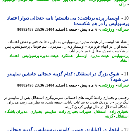
اک
اوسمار پرده برداشت: می دانستم! نامه جنجالی دیوار اعتماد
سپولیس را در هم شکست!
نه
-
ورزشی
-
6 ماه پیش - جمعه 1 اسفند 1404، 23:36
80882498
قاد تند اوسمار از هیئت مدیره پرسپولیس به دلیل دخالت فنی و نقض اعتماد،
ده او را در ابهام فرو برد. - اوسمار ویه را، سرمربی تیم فوتبال پرسپولیس، پس
شکست تیمش مقابل خیبر خرم آباد، ...
پولیس
-
هیئت مدیره
-
اوسمار
-
عملکرد
-
هیئت مدیره پرسپولیس
-
اعتماد
-
اد
شوک بزرگ در استقلال: کدام گزینه جنجالی جانشین ساپینتو
 شود؟
نه
-
ورزشی
-
6 ماه پیش - جمعه 1 اسفند 1404، 23:36
80882496
تی و بختیاری زاده؛ گزینه های احتمالی سرمربیگری استقلال پس از ساپینتو در
 برتر. - با نزدیک شدن به ساعات پایانی جمعه شب، به نظر می رسد مدیران
گاه استقلال در حال نهایی کردن گزینه ...
یاری زاده
-
استقلال
-
سهراب بختیاری زاده
-
ساپینتو
-
بختیاری
-
مدیران باشگاه
قلال
-
گزینه
انفجار در اکباتان: رحمتی، کابوس پرسپولیس، گزینه جنجالی