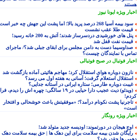
تند
بار ویژه
ایونا نیوز
د بیمه آسیا 268 درصد پرید بالا؛ اما پشت این جهش چه خبر است؟
یمت طلا عقب نشست
نل های خورشیدی دردسرساز شدند؛ آتش به 200 خانه رسید!
یمت نفت قفل شد
داوسیما دست به دامن مجلس برای ابقای جبلی شد؟/ ماجرای
اس با نمایندگان چیست؟
بار فوتبال در صبح فوتبالی
ازون دوباره هوای استقلال کرد؛ مهاجم هائیتی آماده بازگشت شد
ستقلال استعلام گرفت؛ آسانی به هفته اول می رسد؟
یبت دوباره طارمی؛ ستاره ایرانی در آستانه جدایی؟
(ویدئو) دیت عجیب دارا حیایی در ۱۹ سالگی: چهره اش را دیدم، فرار
دم!
اجرنیا پشت نکونام درآمد؟؛ «موفقیتش باعث خوشحالی و افتخار
ت»
بار ویژه
رونگار
وج هیجان در دورتموند: اودیسه جدید متولد شد!
ایگان شدن بیمه سلامت برای این دهک ها | حق بیمه سلامت دهک
می ها چقدر شد؟