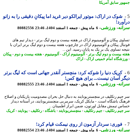
ور سابق آمریکا
شوک در اراک: موتور ایرالکو دیر غرید اما پیکانِ دقیقی را به زانو
ورد!
نه
-
ورزشی
-
6 ماه پیش - جمعه 1 اسفند 1404، 23:46
80882556
وی پیکان و آلومینیوم اراک در هفته بیست و دوم لیگ برتر - دیدار تیم های
بال پیکان و آلومینیوم اراک در چارچوب هفته بیست و دوم لیگ برتر ایران با
ه تساوی یک بر یک به پایان رسید. این ...
ه بیست و دوم لیگ برتر
-
آلومینیوم اراک
-
آلومینیوم
-
هفته بیست و دوم
-
پیکان
زشگاه امام خمینی اراک
-
اراک
کریک دنیا را شوکه کرد: منچستر آنقدر جهانی است که لیگ برتر
ر آسان نیست... برای هیچ کس!
نه
-
ورزشی
-
6 ماه پیش - جمعه 1 اسفند 1404، 23:46
80882555
جیم رتکلیف در منچستریونایتد به دنبال حل بحران مصدومیت بازیکنان و اصلاح
نگ باشگاه است. - مایکل کریک، سرمربی منچستریونایتد، در آستانه دیدار
س تیمش مقابل اورتون، ضمن ابراز اطمینان ...
جیم رتکلیف
-
جیم رتکلیف
-
منچستریونایتد
-
باشگاه
-
رتکلیف
-
یونایتد
-
کریک
فوری: سردار آزمون از روی نیمکت قیام کرد!
نه
-
ورزشی
-
6 ماه پیش - جمعه 1 اسفند 1404، 23:46
80882554