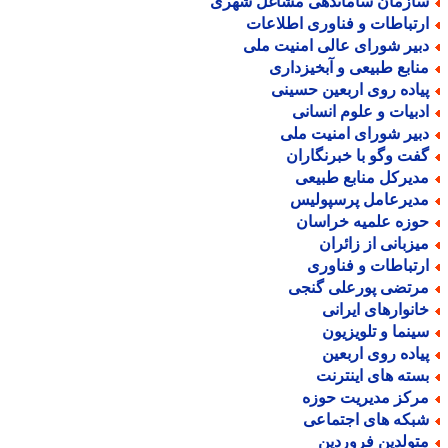
ازمان ساماندهی مشاغل شهری
رتباطات و فناوری اطلاعات
بیر شورای عالی امنیت ملی
نابع طبیعی و آبخیزداری
یاده روی اربعین حسینی
دبیات و علوم انسانی
بیر شورای امنیت ملی
فت وگو با خبرنگاران
دیرکل منابع طبیعی
دیرعامل پرسپولیس
وزه علمیه خراسان
یزبانی از زائران
رتباطات و فناوری
رتضی پورعلی گنجی
انوارهای ایرانی
ینما و تلویزیون
یاده روی اربعین
سته های اینترنت
رکز مدیریت حوزه
بکه های اجتماعی
تولدین فروردین