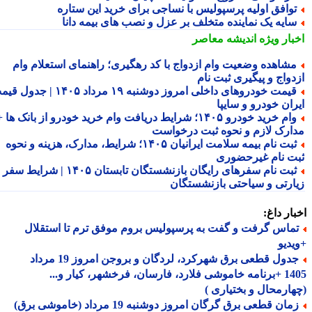
وافق اولیه پرسپولیس با نساجی برای خرید این ستاره
ایه یک نماینده متخلف بر عزل و نصب های بیمه دانا
بار ویژه
اندیشه معاصر
شاهده وضعیت وام ازدواج با کد رهگیری؛ راهنمای استعلام وام
دواج و پیگیری ثبت نام
قیمت خودروهای داخلی امروز دوشنبه ۱۹ مرداد ۱۴۰۵ | جدول قیمت
ران خودرو و سایپا
وام خرید خودرو ۱۴۰۵؛ شرایط دریافت وام خرید خودرو از بانک ها +
ارک لازم و نحوه ثبت درخواست
ثبت نام بیمه سلامت ایرانیان ۱۴۰۵؛ شرایط، مدارک، هزینه و نحوه
ت نام غیرحضوری
ثبت نام سفرهای رایگان بازنشستگان تابستان ۱۴۰۵ | شرایط سفر
ارتی و سیاحتی بازنشستگان
ار داغ:
ماس گرفت و گفت به پرسپولیس بروم موفق ترم تا استقلال
دیو
جدول قطعی برق شهرکرد، لردگان و بروجن امروز 19 مرداد
1405 +برنامه خاموشی فلارد، فارسان، فرخشهر، کیار و...
ارمحال و بختیاری )
ان قطعی برق گرگان امروز دوشنبه 19 مرداد (خاموشی برق)