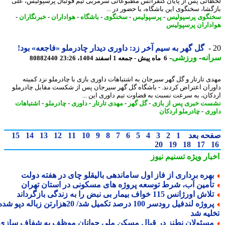
اتی پس از پایان کنفرانس مطبوعاتی سرمربی تیم فوتبال پرسپولیس، علی
گشا، سخنگوی این باشگاه، با حضور در ...
گوی پرسپولیس
-
پرسپولیس
-
سخنگوی
-
باشگاه
-
هواداران
-
خبرنگاران
-
داران پرسپولیس
گل گهر به سیم آخر زد: داوری دیدار چادرملو «فاجعه» بود!
نه
-
ورزشی
-
6 ماه پیش - جمعه 1 اسفند 1404، 23:26
80882440
ی تارتار و گل گهر سیرجان به اشتباهات داوری بازی با چادرملو نزد کمیته
ران اعتراض کردند. - باشگاه گل گهر سیرجان پس از شکست مقابل چادرملو
کان، به سرعت نسبت به قضاوت تیم داوری این ...
ت خبری پس از بازی
-
گل گهر
-
مهدی تارتار
-
داوری
-
چادرملو
-
اشتباهات
ری
-
چادرملو اردکان
حه بعد
1
2
3
4
5
6
7
8
9
10
11
12
13
14
15
20
19
18
17
بار ویژه
تسنیم نیوز
هره برداری از فاز اول ساماندهی بالیقلو چای در هفته دولت
أمین آب، شرط توسعه پروژه های مسکونی در استان تهران
اش اورژانس 115 خواف بیمار بی نبض را به زندگی بازگرداند
پروژه لندفیل رودسر 100 درصد تکمیل شد/ 20هزارتن زباله دپو شده
لیه شد
سئولان نطنز در قبال مسکن ملی جوانان موظف به شفاف سازی