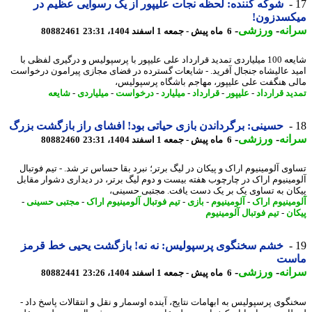
شوکه کننده: لحظه نجات علیپور از یک رسوایی عظیم در
کسدزون!
نه
-
ورزشی
-
6 ماه پیش - جمعه 1 اسفند 1404، 23:31
80882461
شایعه 100 میلیاردی تمدید قرارداد علی علیپور با پرسپولیس و درگیری لفظی با
د عالیشاه جنجال آفرید. - شایعات گسترده در فضای مجازی پیرامون درخواست
ی هنگفت علی علیپور، مهاجم باشگاه پرسپولیس،
ید قرارداد
-
علیپور
-
قرارداد
-
میلیارد
-
درخواست
-
میلیاردی
-
شایعه
حسینی: برگرداندن بازی حیاتی بود! افشای راز بازگشت بزرگ
نه
-
ورزشی
-
6 ماه پیش - جمعه 1 اسفند 1404، 23:31
80882460
وی آلومینیوم اراک و پیکان در لیگ برتر؛ نبرد بقا حساس تر شد. - تیم فوتبال
مینیوم اراک در چارچوب هفته بیست و دوم لیگ برتر، در دیداری دشوار مقابل
ان به تساوی یک بر یک دست یافت. مجتبی حسینی،
مینیوم اراک
-
آلومینیوم
-
بازی
-
تیم فوتبال آلومینیوم اراک
-
مجتبی حسینی
-
ان
-
تیم فوتبال آلومینیوم
خشم سخنگوی پرسپولیس: نه نه! بازگشت یحیی خط قرمز
ست
نه
-
ورزشی
-
6 ماه پیش - جمعه 1 اسفند 1404، 23:26
80882441
گوی پرسپولیس به ابهامات نتایج، آینده اوسمار و نقل و انتقالات پاسخ داد -