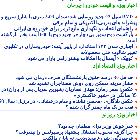
بار ویژه
و قیمت خودرو | چرخان
BYD سیل 07 جدید رونمایی شد: سدان 5.08 متری با شارژ سریع و
شرانه های بنزینی-الکتریکی و تمام برقی
اهنمای انتخاب و نگهداری مایع ترمز برای خودروهای ایرانی
بازگشت دوج سوپر بی: چارجر جدید دوج با 600 اسب بخار بازگشته
ت
اجباری شدن ۱۲۲ استاندارد از پاییز آینده؛ خودروسازان در تکاپوی
ییر شالوده فنی محصولات
یک S آپشنال با امکانات بیشتر راهی بازار می شود
بار ویژه
اقتصاد آزاد
اقل 30 درصد حقوق بازنشستگان صرف درمان می شود
شار هزینه مسکن روی دوش مستاجران تشدید شد
کس| سفر زمان؛ مهناز انصاریان (شیرین سریال پس از باران) در
تری»
کس یادگاری «محسن تنابنده و سام درخشانی» در برزیل؛ سال 93
فت در یک ماه چقدر گران شده ؟
بار ویژه
روز نو
بر خوش وزیر برای معلمان چه بود؟
را گزینه محبوب استقلال پیشنهاد پرسپولیس را نپذیرفت؟
رسودگی؛ شروع محدودیت، نه پایان مالکیت