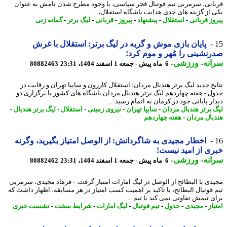
انی، سرمربی تیم فوتبال فجر سپاسی، با وجود مطرح شدن نامش به عنوان
 از گزینه های جدی هدایت باشگاه استقلال، ...
وز قربانی
-
استقلال
-
پیشنهاد
-
پیروز
-
قربانی
-
لیگ برتر
-
گمانه زنی
پایان بازی موش و گربه در لیگ برتر: استقلال با غرش
نشینی را مُهر و موم کرد!
نه
-
ورزشی
-
6 ماه پیش - جمعه 1 اسفند 1404، 23:31
80882463
یج جدید لیگ برتر هندبال مردان؛ استقلال کازرون و سایپا تهران و رقابت در
ل - هفته چهاردهم لیگ برتر هندبال مردان باشگاه های کشور با برگزاری دو
ر پایانی خود در کرمان به اتمام رسید. ...
 برتر هندبال مردان
-
سایپا تهران
-
نیروی زمینی
-
استقلال
-
لیگ برتر هندبال
-
بال مردان
-
هفته چهاردهم
اخطار مجیدی به شاگردانش: از الوصل امتیاز بگیرید، وگرنه
ی از امید نیست!
نه
-
ورزشی
-
6 ماه پیش - جمعه 1 اسفند 1404، 23:31
80882462
دی با البطائح از الوصل در لیگ امارات امتیاز گرفت. - فرهاد مجیدی، سرمربی
 فوتبال البطائح، با تاکید بر اهمیت کسب امتیاز در هر مسابقه، اظهار داشت که
ی تیمش تفاوتی نمی کند با تیم ...
از
-
مجیدی
-
جدول
-
تیم فوتبال
-
لیگ امارات
-
شرایط سخت
-
نشست خبری