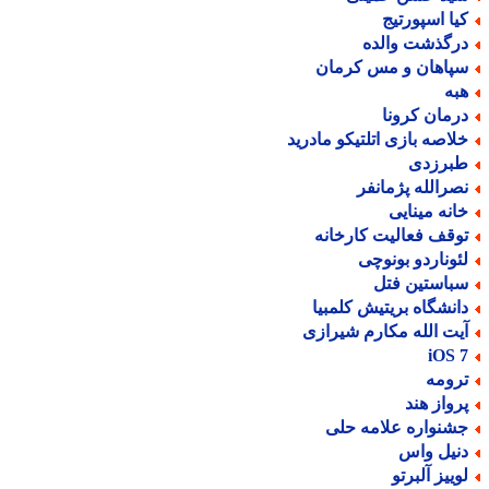
یا اسپورتیج
رگذشت والده
پاهان و مس کرمان
به
رمان کرونا
لاصه بازی اتلتیکو مادرید
برزدی
صرالله پژمانفر
انه مینایی
وقف فعالیت کارخانه
ئوناردو بونوچی
باستین فتل
انشگاه بریتیش کلمبیا
یت الله مکارم شیرازی
iOS 
رومه
رواز هند
شنواره علامه حلی
نیل واس
وییز آلبرتو