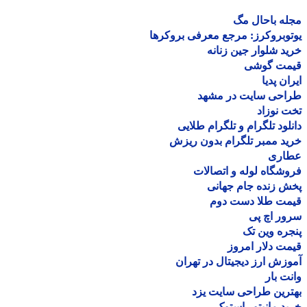
ه باحال مگ
وبروکرز: مرجع معرفی بروکرها
د شلوار جین زنانه
مت گوشی
ان پدیا
احی سایت در مشهد
 نوزاد
لود تلگرام و تلگرام طلایی
د ممبر تلگرام بدون ریزش
اری
شگاه لوله و اتصالات
 زنده جام جهانی
مت طلا دست دوم
ر اچ پی
ره وین تک
ت دلار امروز
زش ارز دیجیتال در تهران
ت بار
رین طراحی سایت یزد
د مانیتور استوک