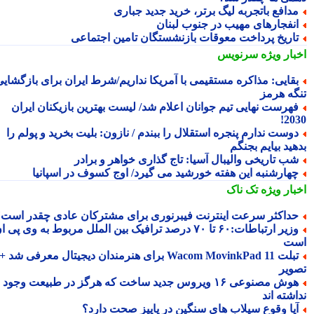
دافع باتجربه لیگ برتر، خرید جدید جباری
نفجارهای مهیب در جنوب لبنان
اریخ پرداخت معوقات بازنشستگان تامین اجتماعی
بار ویژه
سرنویس
قایی: مذاکره مستقیمی با آمریکا نداریم/شرط ایران برای بازگشایی
گه هرمز
هرست نهایی تیم جوانان اعلام شد/ لیست بهترین بازیکنان ایران
20
وست ندارم پنجره استقلال را ببندم / نازون: بلیت بخرید و پولم را
ید بیایم بجنگم
ب تاریخی والیبال آسیا: تاج گذاری خواهر و برادر
هارشنبه این هفته خورشید می گیرد/ اوج کسوف در اسپانیا
بار ویژه
تک ناک
داکثر سرعت اینترنت فیبرنوری برای مشترکان عادی چقدر است؟
وزیر ارتباطات:۶۰ تا ۷۰ درصد ترافیک بین الملل مربوط به وی پی ان
ت
تبلت Wacom MovinkPad 11 برای هنرمندان دیجیتال معرفی شد +
ویر
هوش مصنوعی ۱۶ ویروس جدید ساخت که هرگز در طبیعت وجود
شته اند
یا وقوع سیلاب های سنگین در پاییز صحت دارد؟