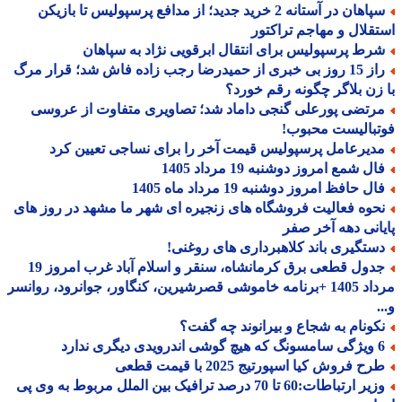
سپاهان در آستانه 2 خرید جدید؛ از مدافع پرسپولیس تا بازیکن
قلال و مهاجم تراکتور
رط پرسپولیس برای انتقال ابرقویی نژاد به سپاهان
راز 15 روز بی خبری از حمیدرضا رجب زاده فاش شد؛ قرار مرگ
زن بلاگر چگونه رقم خورد؟
رتضی پورعلی گنجی داماد شد؛ تصاویری متفاوت از عروسی
بالیست محبوب!
دیرعامل پرسپولیس قیمت آخر را برای نساجی تعیین کرد
ل شمع امروز دوشنبه 19 مرداد 1405
ل حافظ امروز دوشنبه 19 مرداد ماه 1405
حوه فعالیت فروشگاه های زنجیره ای شهر ما مشهد در روز های
انی دهه آخر صفر
ستگیری باند کلاهبرداری های روغنی!
جدول قطعی برق کرمانشاه، سنقر و اسلام آباد غرب امروز 19
مرداد 1405 +برنامه خاموشی قصرشیرین، کنگاور، جوانرود، روانسر
کونام به شجاع و بیرانوند چه گفت؟
درویدی دیگری ندارد
ح فروش کیا اسپورتیج 2025 با قیمت قطعی
وزیر ارتباطات:60 تا 70 درصد ترافیک بین الملل مربوط به وی پی