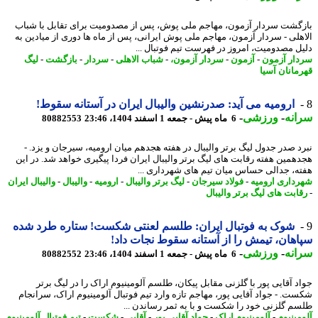
گشت سردار آزمون، مهاجم ملی پوش، پس از مصدومیت برای تقابل با شباب
هلی - سردار آزمون، مهاجم ملی پوش ایرانی، پس از ماه ها دوری از میادین به
ل مصدومیت، امروز در فهرست تیم فوتبال ...
ار آزمون
-
آزمون
-
سردار آزمون،
-
شباب الاهلی
-
سردار
-
بازگشت
-
لیگ
مانان آسیا
ارومیه می آید: صدرنشین والیبال ایران در آستانه سقوط!
نه
-
ورزشی
-
6 ماه پیش - جمعه 1 اسفند 1404، 23:46
80882553
د صدر جدول لیگ برتر والیبال در هفته هجدهم میان ارومیه، سیرجان و یزد. -
همین هفته رقابت های لیگ برتر والیبال ایران فردا پیگیری خواهد شد. در این
ه، جدالی حساس میان تیم های شهرداری ...
داری ارومیه
-
فولاد سیرجان
-
لیگ برتر والیبال
-
ارومیه
-
والیبال
-
والیبال ایران
ابت های لیگ برتر والیبال
شوک به فوتبال ایران: طلسم لعنتی شکست! ستاره طرد شده
هان، تیمش را از آستانه سقوط نجات داد!
نه
-
ورزشی
-
6 ماه پیش - جمعه 1 اسفند 1404، 23:46
80882552
د آقایی پور با گلزنی مقابل پیکان، طلسم آلومینیوم اراک را در لیگ برتر
ت. - جواد آقایی پور، مهاجم تازه وارد تیم فوتبال آلومینیوم اراک، سرانجام
م گلزنی خود را شکست و با به ثمر رساندن ...
مینیوم
-
آلومینیوم اراک
-
جواد آقایی پور
-
آقایی
-
شکست
-
تیم فوتبال آلومینیوم