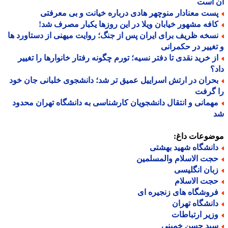
 است
ست معنادار منوچهر هادی درباره خیانت و بی معرفتی
افه مشهور خیابان ویلا در این روزها یکبار مصرف شد!
سخه ظریف برای ایران پس از جنگ؛ روایت میهنی از دستاورد ها
غییر در حکمرانی
ز خرید نقدی تا دفتر نسیه؛ تورم چگونه رفتار خانوارها را تغییر
؟
حران در ارتش اسراییل عمیق تر شد؛ دانشجوی خلبانی جان خود
 گرفت
همانی و انتقال دانشجویان کارشناسی به دانشگاه تهران محدود
ضوعات داغ:
انشگاه شهید بهشتی
جت الاسلام والمسلمین
بان انگلیسی
جت الاسلام
روشگاه های زنجیره ای
انشگاه تهران
زیر ارتباطات
ید حسن خمینی