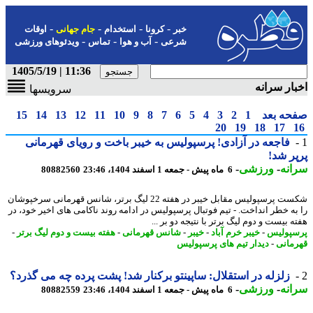
-
-
-
-
خبر
کرونا
استخدام
جام جهانی
اوقات
-
-
-
شرعی
آب و هوا
تماس
ویدئوهای ورزشی
11:36 | 1405/5/19
ار سرانه
سرویسها
حه بعد
1
2
3
4
5
6
7
8
9
10
11
12
13
14
15
20
19
18
17
فاجعه در آزادی! پرسپولیس به خیبر باخت و رویای قهرمانی
ر شد!
نه
-
ورزشی
-
6 ماه پیش - جمعه 1 اسفند 1404، 23:46
80882560
شکست پرسپولیس مقابل خیبر در هفته 22 لیگ برتر، شانس قهرمانی سرخپوشان
به خطر انداخت. - تیم فوتبال پرسپولیس در ادامه روند ناکامی های اخیر خود، در
 بیست و دوم لیگ برتر با نتیجه دو بر ...
پولیس
-
خیبر خرم آباد
-
خیبر
-
شانس قهرمانی
-
هفته بیست و دوم لیگ برتر
-
مانی
-
دیدار تیم های پرسپولیس
زلزله در استقلال: ساپینتو برکنار شد! پشت پرده چه می گذرد؟
نه
-
ورزشی
-
6 ماه پیش - جمعه 1 اسفند 1404، 23:46
80882559