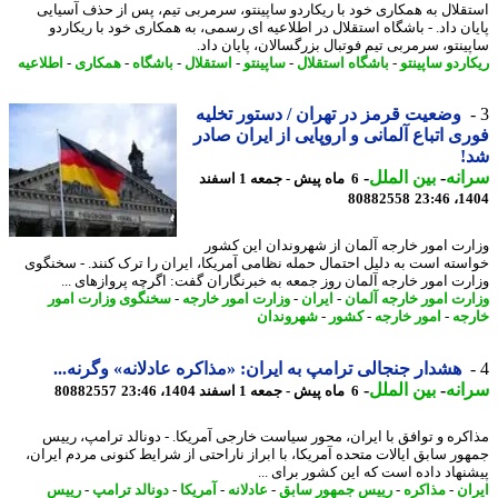
قلال به همکاری خود با ریکاردو ساپینتو، سرمربی تیم، پس از حذف آسیایی
ان داد. - باشگاه استقلال در اطلاعیه ای رسمی، به همکاری خود با ریکاردو
ینتو، سرمربی تیم فوتبال بزرگسالان، پایان داد.
اردو ساپینتو
-
باشگاه استقلال
-
ساپینتو
-
استقلال
-
باشگاه
-
همکاری
-
اطلاعیه
وضعیت قرمز در تهران / دستور تخلیه
ی اتباع آلمانی و اروپایی از ایران صادر
!
نه
-
بین الملل
-
6 ماه پیش - جمعه 1 اسفند
80882558
1404
رت امور خارجه آلمان از شهروندان این کشور
سته است به دلیل احتمال حمله نظامی آمریکا، ایران را ترک کنند. - سخنگوی
رت امور خارجه آلمان روز جمعه به خبرنگاران گفت: اگرچه پروازهای ...
رت امور خارجه آلمان
-
ایران
-
وزارت امور خارجه
-
سخنگوی وزارت امور
جه
-
امور خارجه
-
کشور
-
شهروندان
هشدار جنجالی ترامپ به ایران: «مذاکره عادلانه» وگرنه...
نه
-
بین الملل
-
6 ماه پیش - جمعه 1 اسفند 1404، 23:46
80882557
کره و توافق با ایران، محور سیاست خارجی آمریکا. - دونالد ترامپ، رییس
ور سابق ایالات متحده آمریکا، با ابراز ناراحتی از شرایط کنونی مردم ایران،
نهاد داده است که این کشور برای ...
ان
-
مذاکره
-
رییس جمهور سابق
-
عادلانه
-
آمریکا
-
دونالد ترامپ
-
رییس