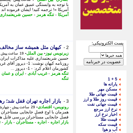
با توجه به وابستگی عمیق عمان به آمریکا
آمریکا »! ترجمه کنید! ایشان فرموده اند
آمریکا
-
تنگه هرمز
-
حسین شریعتمداری
پست الکترونیکی:
کیهان مثل همیشه ساز مخالف زد
2 -
-
-
زیرنویس نیوز
بین الملل
19 ساعت پیش - پنجشنبه 15 مرداد 1405، 08:03
حسین شریعتمداری علیه مذاکرات ایران و
روزنامه کیهان نوشت: 
کشورمان اعلام کرد: - 1- دیروز ...
تنگه هرمز
-
غریب آبادی
-
ایران و عمان
-
تنگه
5 + 1
یارانه ها
مسکن مهر
قیمت جهانی طلا
قیمت روز طلا و ارز
بازار اجاره تهران قفل شد؛ رهن 7 میلیاردی و اجاره های خارج از توان مس
3 -
قیمت جهانی نفت
-
-
رونویس
اقتصادی
29 ساعت پیش - چهارشنبه 14 مرداد 1405، 21:08
نرخ ارز مرجع
همزمان با اوج فصل جابجایی مستأجران ب
اخبار نرخ ارز
فصل جابجایی مستأجران بررسی فایل های 
قیمت طلا
بازار اجاره
-
اجاره
-
مستأجران
-
بازار
-
ت
قیمت سکه
آب و هوا