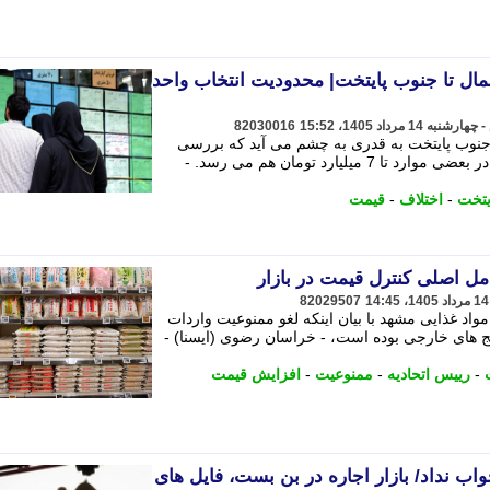
ه از شمال تا جنوب پایتخت| محدودیت انتخاب واحد
82030016
 جنوب پایتخت به قدری به چشم می آید که بررسی
فایل ها نشان می دهد این شکاف قیمتی در بعضی موارد تا 7 میلیارد تومان هم می رسد. -
یتخت
-
اختلاف
-
قیمت
مل اصلی کنترل قیمت در بازار
82029507
د غذایی مشهد با بیان اینکه لغو ممنوعیت واردات
ج های خارجی بوده است، - خراسان رضوی (ایسنا) -
-
رییس اتحادیه
-
ممنوعیت
-
افزایش قیمت
ب نداد/ بازار اجاره در بن بست، فایل های