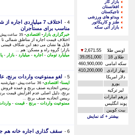
بازار کار
افغانستان
تاجیکستان
ویدئو های ورزشی
اختلاف 7 میلیاردی اجار
طنز و کاریکاتور
4 -
بازار آتی سکه
مناسب برای مستأجران
-
-
خبرگزاری بازار
اقتصادی
35 ساعت پیش - چهارشنبه 14 مرداد 1405، 15:52
اختلاف قیمت اجاره از مناطق شمالی تا
بازار؛ گروه راه و مسکن: هم ...
اونس طلا
2,671.55
▼
میلیارد تومان
-
اجاره
-
میلیارد
-
بازار
-
پا
طلای 18
39,051,000
سکه امامی
460,900,000
بهار ازادی
410,200,000
لغو ممنوعیت واردات برنج، عا
دلار امریکا
5 -
-
-
ایسنا
اقتصادی
یورو
36 ساعت پیش - چهارشنبه 14 مرداد 1405، 14:45
رییس اتحادیه صنف برنج و عمده فروش موا
لیر ترکیه
برنج، دلیل اصلی عدم افزایش قیمت برن
درهم امارات
رییس اتحادیه صنف برنج ...
پوند انگلیس
ممنوعیت واردات
-
برنج
-
قیمت
-
واردات
بیت کویین
بیشتر + کد نمایش
سقف گذاری اجاره خانه هم جوا
6 -