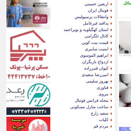
اکونیوز
ائل
اربعین حسینی
الف
فوتبال ایران
انتشار آنلاین
وانتقالات پرسپولیس
اندیشه قرن
پدافند غیرعامل
اندیشه معاصر
استان کهگیلویه و بویراحمد
اندیشه ها
کانال تلگرامی
انرژی پرس
قیمت بیت کوین
ای استخدام
امنیت سایبری
ایتنا
ابراهیم الموسوی
ایراف
ازدواج بازیگران
ایران آرت
کیوان قنبرزاده
ایران آنلاین
امیررضا سعیدی
ایران زندگی
بهروز سلیمی
ایران فوری
فناوری
ایرانی روز
مروی
ایرانیتال
مجله فرانس فوتبال
ایرنا
ساخت منازل مسکونی
ایسکانیوز
سعید زارع
ایسنا
کلیات
ایکنا
مردم قم
ایلنا