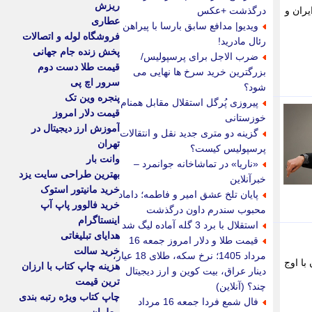
ریزش
یران و
درگذشت +عکس
عطاری
ویدیو| مدافع سابق بارسا با پیراهن
فروشگاه لوله و اتصالات
رئال مادرید!
پخش زنده جام جهانی
ضرب الاجل برای پرسپولیس/
قیمت طلا دست دوم
بزرگترین خرید سرخ ها نهایی می
سرور اچ پی
شود؟
پنجره وین تک
پیروزی پُرگل استقلال مقابل همنام
قیمت دلار امروز
خوزستانی
آموزش ارز دیجیتال در
گزینه دو متری جدید نقل و انتقالات
تهران
پرسپولیس کیست؟
وانت بار
«ناریا» در تماشاخانه جوانمرد –
بهترین طراحی سایت یزد
خبرآنلاین
خرید مانیتور استوک
پایان تلخ عشق امیر و فاطمه؛ داماد
خرید فالوور پاپ آپ
محبوب سندرم داون درگذشت
اینستاگرام
استقلال با برد 3 گله آماده لیگ شد
هدایای تبلیغاتی
قیمت طلا و دلار امروز جمعه 16
خرید سالت
مرداد 1405؛ نرخ سکه، طلای 18 عیار،
با اوج
هزینه چاپ کتاب با ارزان
دینار عراق، بیت کوین و ارز دیجیتال
ترین قیمت
چند؟ (آنلاین)
چاپ کتاب ویژه رتبه بندی
فال شمع فردا جمعه 16 مرداد