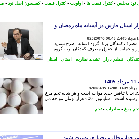
 نود مجلس
-
کنترل قیمت ها
-
اولویت
-
کنترل قیمت
-
کمیسیون اصل نود
-
مس
ار استان فارس در آستانه ماه رمضان و
82020070
 مصرف کنندگان برنا- گروه استانها: طرح تشدید
زار و حمایت از حقوق مصرف کنندگان برنا- گروه
ندگان
-
تنظیم بازار
-
تشدید نظارت
-
استان
-
استان
1
82008495
قیمت تخم مرغ امروز یکشنبه 11 مرداد 1405 با تناقض جدی مواجه است و هر شانه تخم مرغ
در برخی فروشگاه ها به 600 هزار تومان رسیده است. - شایانیوز- 600 هزار تومان مواجه می
خم مرغ
-
صادرات
-
تخم
ی چهارمحال و بختیاری تقویت شود