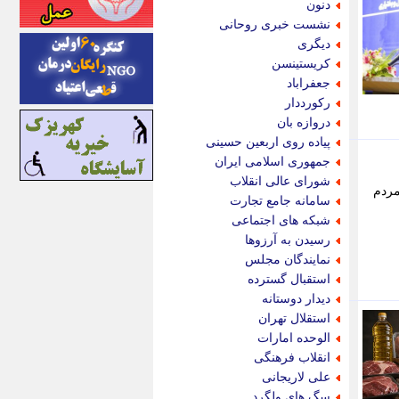
دنون
اینتیتر
نشست خبری روحانی
ایونا نیوز
دیگری
بازتاب آنلاین
کریستینسن
باشگاه خبرنگاران
جعفراباد
باغستان نیوز
رکورددار
بامبوک
دروازه بان
ببین و بخون
پیاده روی اربعین حسینی
بدینسان
جمهوری اسلامی ایران
بنکر
شورای عالی انقلاب
مردم
بیت ران
سامانه جامع تجارت
پارس فوتبال
شبکه های اجتماعی
پارسینه
رسیدن به آرزوها
پارسینه پلاس
نمایندگان مجلس
پاز آنلاین
استقبال گسترده
پاس گل
دیدار دوستانه
پانا
استقلال تهران
پرتو نیوز
الوحده امارات
پرسون
انقلاب فرهنگی
پنجره نیوز
علی لاریجانی
پویامگ
سگ های ولگرد