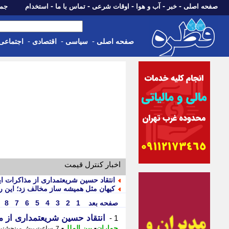
-
-
-
-
-
صفحه اصلی
خبر
آب و هوا
اوقات شرعی
تماس با ما
استخدام
جمعه، 16 مرداد 05
-
-
-
صفحه اصلی
سیاسی
اقتصادی
اجتماعی
اخبار کنترل قیمت
انتقاد حسین شریعتمداری از مذاکرات ایرا
کیهان مثل همیشه ساز مخالف زد؛ این راه
صفحه بعد
1
2
3
4
5
6
7
8
انتقاد حسین شریعتمداری از مذا
1 -
-
-
جماران
بین الملل
7 ساعت پیش - پنجشنبه 15 مرداد 1405، 19:20