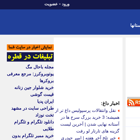
-
ورود
عضویت
تانها
مجله باحال مگ
یوتوبروکرز: مرجع معرفی
بروکرها
خرید شلوار جین زنانه
قیمت گوشی
ایران پدیا
اخبار داغ:
طراحی سایت در مشهد
نقل وانتقالات پرسپولیس داغ تر از
تخت نوزاد
همیشه؛ 3 خرید بزرگ سرخ ها در
دانلود تلگرام و تلگرام
آستانه نهایی شدن | آخرین لیست
طلایی
گزینه های تارتار لو رفت
خرید ممبر تلگرام بدون
خبر تلخ آخر هفته | امیر حیدری