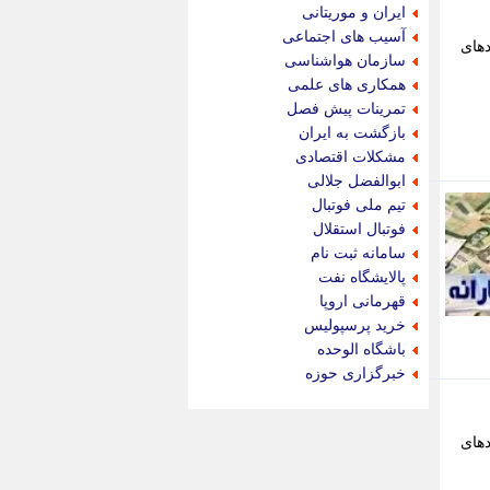
جام جم
ایران و موریتانی
جدید پرس
آسیب های اجتماعی
دهای
جماران
سازمان هواشناسی
جوان ایرانی
همکاری های علمی
جهان مانا
تمرینات پیش فصل
جهان نگر
بازگشت به ایران
جهان نیوز
مشکلات اقتصادی
چطور
ابوالفضل جلالی
چمپیونات
تیم ملی فوتبال
چمدون
فوتبال استقلال
چه خبر
سامانه ثبت نام
حادثه 24
پالایشگاه نفت
حرف تو
قهرمانی اروپا
حوادث پلاس
خرید پرسپولیس
حوزه نیوز
باشگاه الوحده
خبر آنلاین
خبرگزاری حوزه
خبر جنوب
خبر سیاسی
خبر گردون
دهای
خبر ورزشی
خبرجو