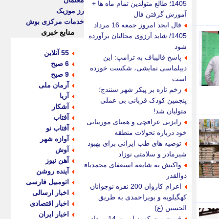
معلمان
1405؛ طالع متولدین تمام ماه ها +
رز موزیک
آموزش گرفتن فال
خدمات مرکزی بوش
فال ابجد امروز جمعه 16 مرداد
منابع خبری
1405/ شاید آرزوی محالتان برآورده
شود
55 آنلاین
پاسخ قالیباف به ترامپ: این
6 صبح
دیپلماسی نمایشی، شکست خورده
9 صبح
است
آرمان ملی
زخم تازه بر پیکر شهر سنندج؛
آریا
پنجمین کودک قربانی بی عملی
آشکار
متولیان شد!
آفتاب
رایزنی عراقچی و همتای موریتانی
آفتاب نو
خود درباره تحولات منطقه
آوازه شهر
توصیه های طب ایرانی برای بهبود
آوش
شیرمادر و سلامتی نوزاد
آهن نیوز
واکنش به شایعه استعفای محمدباقر
آینده روشن
ذوالقدر
اتومبیل فارسی
اعزام کاروان 200 نفره نوجوانان
اخبار ارسالی
کهگیلویه و بویراحمدی به طریق
اخبار اقتصادی
الحسین (ع)
اخبار ایران
قیمت بیت کوین امروز 14 مرداد