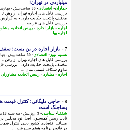
میلیاردی در تهران!
-
-
جماران
اقتصادی
36 ساعت پیش - چهارشنبه 14 مرداد 1405، 14:45
مختلف پایتخت حکایت دارد. - به گزارش 
بررسی فایل های عرضه ...
اجاره
-
بازار اجاره
-
رییس اتحادیه مشاور
اجاره بها
بازار اجاره در بن بست؛ سقف
7 -
-
-
تسنیم نیوز
اقتصادی
39 ساعت پیش - چهارشنبه 14 مرداد 1405، 11:30
تداوم شکاف قیمتی میان ...
اجاره
-
میلیارد
-
رییس اتحادیه مشاوران 
حاجی دلیگانی: کنترل قیمت ه
8 -
پساجنگ است
-
-
شفقنا
سیاسی
3 روز پیش - سه شنبه 13 مرداد 1405، 12:57
نایب رییس کمیسیون اصل نود مجلس دربا
مسائل اقتصادی کشور یعنی کنترل قیمت
در قانون برنامه هفتم پیشرفت ...