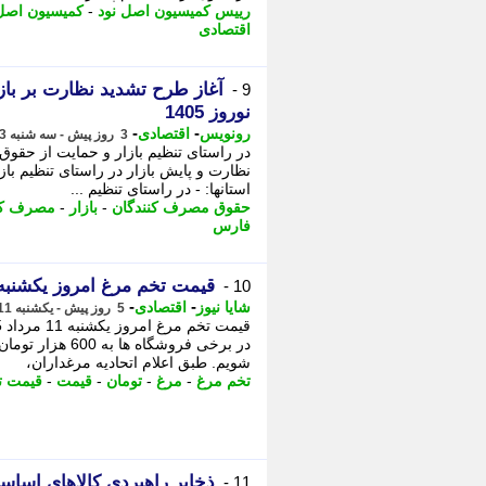
رییس کمیسیون اصل نود
-
کمیسیون اصل
اقتصادی
آغاز طرح تشدید نظارت بر باز
9 -
نوروز 1405
-
-
رونویس
اقتصادی
3 روز پیش - سه شنبه 13 مرداد 1405، 06:43
در راستای تنظیم بازار و حمایت از حقوق
نظارت و پایش بازار در راستای تنظیم با
استانها: - در راستای تنظیم ...
حقوق مصرف کنندگان
-
بازار
-
مصرف کن
فارس
قیمت تخم مرغ امروز یکشنبه 11 مرداد 405
10 -
-
-
شایا نیوز
اقتصادی
5 روز پیش - یکشنبه 11 مرداد 1405، 14:06
شویم. طبق اعلام اتحادیه مرغداران،
تخم مرغ
-
مرغ
-
تومان
-
قیمت
-
قیمت ت
ذخایر راهبردی کالاهای اساس
11 -