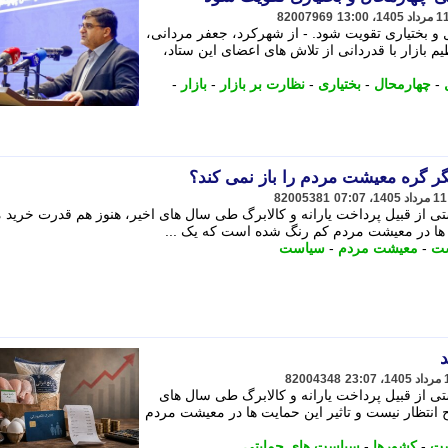
82007969
 و بختیاری تقویت شود. - از شهرکرد، جعفر مردانی،
یم بازار با قدردانی از تلاش های اعضای این ستاد،
-
چهارمحال
-
بختیاری
-
نظارت بر بازار
-
بازار
-
یگر گره معیشت مردم را باز نمی کند؟
82005381
 از قبیل پرداخت یارانه و کالابرگ طی سال های اخیر، هنوز هم قدرت خرید 
 ها در معیشت مردم کم رنگ شده است که یک ...
ت
-
معیشت مردم
-
سیاست
د
82004348
 از قبیل پرداخت یارانه و کالابرگ طی سال های
انتظار نیست و تاثیر این حمایت ها در معیشت مردم
ت
-
کشورها
-
سیاست های حمایتی