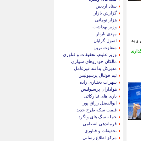
پویه آنلاین
ستاد اربعین
پیام نفت
گزارش بازار
تابناک
هزار تومانی
تازه نیوز
وزیر بهداشت
تبیان
مهدی تارتار
تجارت نیوز
و به
اصول گرایان
تحریریه
متفاوت ترین
ذاری
ترابر نیوز
وزیر علوم، تحقیقات و فناوری
ترفندباز
مالکان خودروهای سواری
تریبون اقتصاد
مدیرکل پدافند غیرعامل
تسنیم نیوز
تیم فوتبال پرسپولیس
تک ناک
سهراب بختیاری زاده
تکراتو
هواداران پرسپولیس
توریسم آنلاین
بازی های تدارکاتی
تولید نیوز
ابوالفضل رزاق پور
تیتر فوری
قیمت سکه طرح جدید
تیکنا
حمله سگ های ولگرد
جاب ویژن
فرماندهی انتظامی
جار نیوز
تحقیقات و فناوری
جالبتر
مرکز اطلاع رسانی