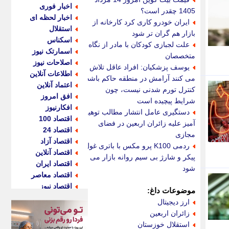
اخبار فوری
1405 چقدر است؟
اخبار لحظه ای
ایران خودرو کاری کرد کارخانه از
استقلال
بازار هم گران تر شود
اسکناس
علت لجبازی کودکان با مادر از نگاه
اسمارتک نیوز
متخصصان
اصلاحات نیوز
یوسف پزشکیان: افراد عاقل تلاش
اطلاعات آنلاین
می کنند آرامش در منطقه حاکم باشد؛
اعتماد آنلاین
کنترل تورم شدنی نیست، چون
افق امروز
شرایط پیچیده است
افکارنیوز
دستگیری عامل انتشار مطالب توهین
اقتصاد 100
آمیز علیه زائران اربعین در فضای
اقتصاد 24
مجازی
اقتصاد آزاد
ردمی K100 پرو مکس با باتری غول
اقتصاد آنلاین
پیکر و شارژ بی سیم روانه بازار می
اقتصاد ایران
شود
اقتصاد معاصر
اقتصاد نیوز
موضوعات داغ:
اکو ایران
ارز دیجیتال
اکوفارس
زائران اربعین
اکونگار
استقلال خوزستان