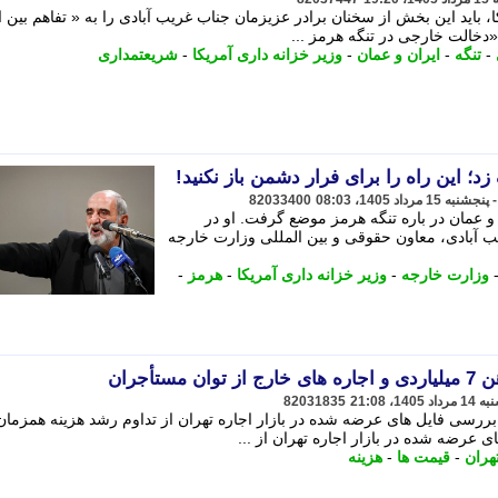
، باید این بخش از سخنان برادر عزیزمان جناب غریب آبادی را به « تفاهم بین ا
 «دخالت خارجی در تنگه هرمز ...
-
تنگه
-
ایران و عمان
-
وزیر خزانه داری آمریکا
-
شریعتمداری
؛ این راه را برای فرار دشمن باز نکنید!
82033400
 عمان در باره تنگه هرمز موضع گرفت. او در
1- دیروز آقای غریب آبادی، معاون حقوقی و بین المللی وزارت خارجه
وزارت خارجه
-
وزیر خزانه داری آمریکا
-
هرمز
-
تأجران
82031835
ررسی فایل های عرضه شده در بازار اجاره تهران از تداوم رشد هزینه همزمان 
عرضه شده در بازار اجاره تهران از ...
هران
-
قیمت ها
-
هزینه