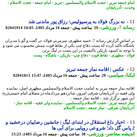
م جمعه تبریز
-
حجت الاسلام والمسلمین
-
تبریز
-
امام جمعه
-
حجت الاسلام
-
دت
-
آذربایجان
نه بزرگ فولاد به پرسپولیس/ رزاق پور ماندنی شد
نه 7
-
ورزشی
-
29 ساعت پیش - جمعه 16 مرداد 1405، 16:05
82041914
بر اساس گزارش رسانه 7، حمید مطهری، سرمربی فولاد، در گفت و گو با مدیران
گاه تأکید کرده که پست دفاع چپ یکی از نقاط قوت تیمش محسوب می شود و
توجه به کمبود بازیکن باکیفیت در این پست در لیگ برتر،
د
-
مطهری
-
نقاط قوت
-
دفاع چپ
-
بازیکن
-
باشگاه
-
پست
عکس | اقامه نماز جمعه تبریز
نا
-
سیاسی
-
29 ساعت پیش - جمعه 16 مرداد 1405، 15:47
82041813
مه نماز جمعه تبریز به امامت حجت الاسلام والمسلمین مطهری اصل، نماینده
 فقیه در آذربایجان شرقی امروز، شانزدهم مردادماه در مصلای امام خمینی(ره)
شهر برگزار شد. - اقامه نماز جمعه ...
ز جمعه تبریز
-
حجت الاسلام والمسلمین
-
نماینده ولی فقیه
-
اقامه نماز
-
بایجان شرقی
-
نماز جمعه
-
حجت الاسلام
اخبار داغ استقلال در ابتدای لیگ | جانشین رضاییان درخشید و
یشه معاصر
-
ورزشی
-
30 ساعت پیش - جمعه 16 مرداد 1405، 15:23