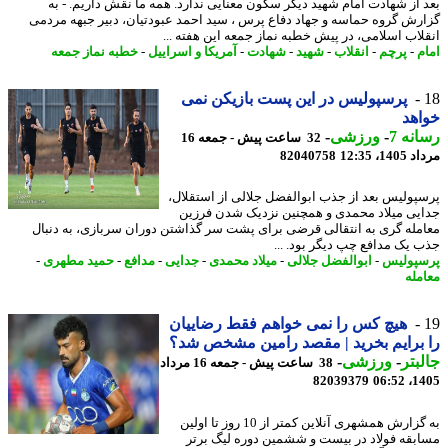
 از شهادت امام شهید دیگر سکون معنایی ندارد. همه ما نقش داریم. - به
رش گروه حماسه و جهاد دفاع پرس ، سید احمد عبودتیان، دبیر جبهه مردمی
لاب اسلامی، در پیش خطبه نماز جمعه این هفته ...
م
-
پرچم
-
انقلاب
-
شهید
-
شهادت
-
آمریکا و اسراییل
-
خطبه نماز جمعه
پرسپولیس در این پست بازیکن نمی
هد
نه 7
-
ورزشی
-
32 ساعت پیش - جمعه 16
1، 12:35
82040758
پولیس بعد از جذب ابوالفضل جلالی از استقلال،
یی میلاد محمدی و همچنین نزدیک شدن فرزین
مله گری به انتقالی قرضی برای پشت سر گذاشتن دوران سربازی، به دنبال
 یک مدافع چپ دیگر بود. ...
پولیس
-
ابوالفضل جلالی
-
میلاد محمدی
-
جدایی
-
مدافع
-
حمید مطهری
-
مله
هیچ کس را نمی خواهم فقط رضاییان
برایم بخرید | مقصد رامین مشخص شد؟
بتر
-
ورزشی
-
38 ساعت پیش - جمعه 16 مرداد
82039379
1405
به گزارش همشهری آنلاین کمتر از 10 روز تا اولین
بقه فولاد در بیست و ششمین دوره لیگ برتر