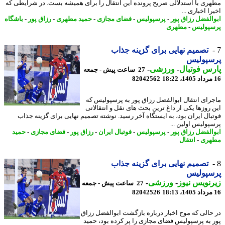
ری با استدلالی صریح پرونده این انتقال را برای همیشه بست. در شرایطی که
ا اخباری ...
الفضل رزاق پور
-
پرسپولیس
-
فضای مجازی
-
حمید مطهری
-
رزاق پور
-
باشگاه
پولیس
-
مطهری
تصمیم نهایی برای گزینه جذاب
سپولیس
س فوتبال
-
ورزشی
-
27 ساعت پیش - جمعه
82042562
رای انتقال ابوالفضل رزاق پور به پرسپولیس که
 روزها یکی از داغ ترین بحث های نقل و انتقالاتی
بال ایران بود، به ایستگاه آخر رسید. نوشته تصمیم نهایی برای گزینه جذاب
پولیس اولین ...
الفضل رزاق پور
-
پرسپولیس
-
فوتبال ایران
-
رزاق پور
-
فضای مجازی
-
حمید
هری
-
انتقال
تصمیم نهایی برای گزینه جذاب
سپولیس
نویس نیوز
-
ورزشی
-
27 ساعت پیش - جمعه
82042526
حالی که موج اخبار درباره بازگشت ابوالفضل رزاق
 به پرسپولیس فضای مجازی را پر کرده بود، حمید