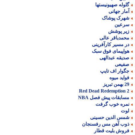
لوله صهیونیستها
مار جهانی
هرک پوشاک
رعین
یر پوشش
حمدباقر عالی
ر مسیر کارآفرینی
واپیمای فوق سبک
دیقه عبدالهی
فیعی
گوار اف تایپ
واید میوه
من تبریز
Red Dead Redemption 
سابقات پیش فصل NBA
مره خوب گرفت
وت
مس الدین حسینی
وب آهن مس رفسنجان
روش بلیت قطار