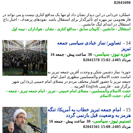
82041
کرد حردانی در این دیدار نشان داد او تنها یک مدافع کناری نیست و می تواند در
 هجومی نیز مهره ای تأثیرگذار برای استقلال باشد. نفوذهای پرتعداد، - اخبار داغ
قلال در ابتدای لیگ جانشین ...
قلال
-
جانشین
-
کاپیتان سابق
-
مدافع کناری
-
نشان
-
هواداران
-
نیمه اول
تصاویر/ نماز عبادی سیاسی جمعه
یز
ه نیوز
-
سیاسی
-
30 ساعت پیش - جمعه 16
1، 15:02
82041578
ه/ نماز دشمن شکن و وحدت آفرین جمعه تبریز به
مت حجت الاسلام والمسلمین مطهری اصل امام
ه تبریز با حضور اقشار مختلف مردم در مصلای امام خمینی (ره) این شهر
 شد. - فارسی English العربیه ...
 الاسلام والمسلمین
-
مصلای امام خمینی
-
تبریز
-
امام جمعه تبریز
-
جمعه
-
م
-
حجت الاسلام
امام جمعه تبریز خطاب به آمریکا: تنگه
ز به وضعیت قبل بازنمی گردد
یم نیوز
-
سیاسی
-
30 ساعت پیش - جمعه 16
1، 15:00
82041561