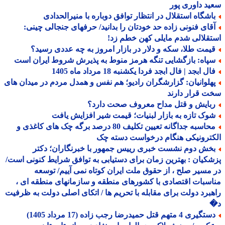
د داوری پور
اشگاه استقلال در انتظار توافق دوباره با منیرالحدادی
قای فنونی زاده حد خودتان را بدانید/ حرفهای جنجالی چینی:
قلالی شدم مایلی کهن خطم زد!
یمت طلا، سکه و دلار در بازار امروز به چه عددی رسید؟
پاه: بازگشایی تنگه هرمز منوط به پذیرش شروط ایران است
ل ابجد | فال ابجد فردا یکشنبه 18 مرداد ماه 1405
هلوانیان: گزارشگران رادیو؛ هم نفس و همدل مردم در میدان های
 قرار دارند
بایش و قتل مداح معروف صحت دارد؟
وک تازه به بازار لبنیات؛ قیمت شیر افزایش یافت
محاسبه جداگانه تعیین تکلیف 80 درصد برگه چک های کاغذی و
ترونیکی هنگام درخواست دسته چک
خش دوم نشست خبری رییس جمهور با خبرنگاران؛ دکتر
کیان : بهترین زمان برای دستیابی به توافق شرایط کنونی است/
مسیر صلح ، از حقوق ملت ایران کوتاه نمی آییم/ توسعه
سبات اقتصادی با کشورهای منطقه و سازمانهای منطقه ای ،
برد دولت برای مقابله با تحریم ها / اتکای اصلی دولت به ظرفیت
یری 4 متهم قتل حمیدرضا رجب زاده (17 مرداد 1405)