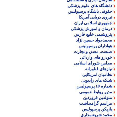
انشگاه های علوم پزشکی
قوقی باشگاه پرسپولیس
یروی دریایی آمریکا
مهوری اسلامی ایران
رمان و آموزش پزشکی
تروشیمی خلیج فارس
حمدجواد حسین نژاد
واداران پرسپولیس
نعت، معدن و تجارت
ودرو های وارداتی
جلس شورای اسلامی
یازهای فناورانه
ظامیان آمریکایی
بکه های رادیویی
اره 10 پرسپولیس
دیر روابط عمومی
تولدین فروردین
راسم گرامیداشت
ازیکن پرسپولیس
حمد شریعتمداری