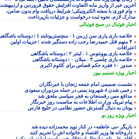
رین خبر از واریز مابه التفاوت افزایش حقوق فروردین و اردیبهشت
ام فوری با سفته الکترونیکی؛ شرایط دریافت وام بدون ضامن،
ارک لازم، نحوه ثبت درخواست و جزئیات بازپرداخت
بار فوتبال در صبح فوتبالی
لاصه بازی پاری سن ژرمن 1 - منچستریونایتد 1 | دوستانه باشگاهی
۴ متهم قتل حمیدرضا رجب زاده دستگیر شدند | جزییات اولین
ترافات
لاصه بازی یوونتوس ۱ - اینتر ۲ | دوستانه باشگاهی
لاصه بازی چلسی ۳ - میلان ۰ | دوستانه باشگاهی
ور ۱۰ فقره حکم قصاص برای کلثوم اکبری
بار ویژه
تسنیم نیوز
شست صمیمی امام جمعه زنجان با خبرنگاران
می شدن 4 شهروند یمنی در حمله مزدوران سعودی
دافع مس رفسنجان به فجر سپاسی ملحق شد
یام تبریک وزارت اطلاعات به مناسبت روز خبرنگار
ونان به دنبال گسترش حضور نظامی در خلیج فارس
بار ویژه
روز نو
ازیگر «بی عاطفه» در کنار نوید محمدزاده دیده شد
اروخانه ها وزیر اقتصاد و خانواده اش را تحریم کنند
قای علی تاجرنیا؛ حال استقلال خوب است اما تو باور نکن!