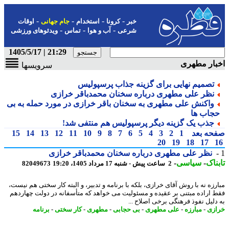
-
-
-
-
خبر
کرونا
استخدام
جام جهانی
اوقات
-
-
-
شرعی
آب و هوا
تماس
ویدئوهای ورزشی
21:29 | 1405/5/17
ار مطهری
سرویسها
تصمیم نهایی برای گزینه جذاب پرسپولیس
نظر علی مطهری درباره سخنان محمدباقر خرازی
واکنش علی مطهری به سخنان باقر خرازی در مورد حمله به بی
جاب ها
جذب یک گزینه دیگر پرسپولیس هم منتفی شد!
حه بعد
1
2
3
4
5
6
7
8
9
10
11
12
13
14
15
20
19
18
17
نظر علی مطهری درباره سخنان محمدباقر خرازی
ناک
-
سیاسی
-
2 ساعت پیش - شنبه 17 مرداد 1405، 19:20
82049673
رزه نه با روش آقای خرازی، بلکه با برنامه و تدبیر، و البته کار سختی هم نیست،
 اراده مبتنی بر عقیده و مسئولیت می خواهد که متأسفانه در دولت چهاردهم
دلیل نفوذ فرهنگی برخی اصلاح ...
زی
-
مبارزه
-
علی مطهری
-
بی حجابی
-
مطهری
-
کار سختی
-
برنامه