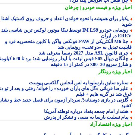
را قبض آب افزایش پیدا کرد؟
بار ویژه
و قیمت خودرو | چرخان
کبار برای همیشه با نحوه خواندن اعداد و حروف روی لاستیک آشنا
ید
رونمایی خودرو IM LS9 توسط نیکا موتور، لوکس ترین شاسی بلند
 در ایران
جتا M6 الکتریکی از FAW‑فولکس واگن با کابین منحصربه فرد و
بلیت تبدیل به «دو تخت» رونمایی شد
ری فالوین A9L مدل 2027 رسماً معرفی شد
چانگان دیپال S05 فیس لیفت با لیدار رونمایی شد؛ برد تا 620 کیلومتر
 سریع 30–80٪ در کمتر از 15 دقیقه
بار ویژه
رونگار
تاره سابق بارسلونا به لس آنجلس گلکسی پیوست
لیرضا قربانی «گل های باران خورده» را خواند/ رفتی و بعد از تو دنیا
ق شد در گریه هایم + فیلم
لزنی در بازی دوستانه؛/ سردار آزمون برای فصل جدید خط و نشان
ید
شدار امام جمعه بغداد درباره توطئه آمریکا
یام تسلیت بارسا به مسی و تشکر از پدرش
بار ویژه
اقتصاد آزاد