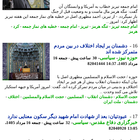
م جمعه تبریز خطاب به آمریکا و وابستگان آن
: تنگه هرمز مال ماست و به وضعیت قبل از جنگ
 نمیگردد. - از تبریز، احمد مطهری اصل در خطبه های نماز جمعه این هفته تبریز
ر کرد: امروز ...
م جمعه تبریز
-
تنگه هرمز
-
تبریز
-
امام جمعه
-
خطبه های نماز جمعه
-
کرد
-
ز
دشمنان بر ایجاد اختلاف در بین مردم
رکز شده اند
ه نیوز
-
سیاسی
-
30 ساعت پیش - جمعه 16
1، 14:37
82041444
ه / حجت الاسلام و المسلمین مطهری اصل با
ن اینکه دشمنان انقلاب بیش از هر چیز بر ایجاد
لاف و بدبینی در میان مردم تمرکز کرده اند، گفت: امروز آمریکا و جبهه استکبار
ش می کنند وحدت ...
 الاسلام
-
دشمنان انقلاب
-
المسلمین
-
حجت الاسلام والمسلمین
-
اختلاف
-
نان
-
ملت ایران
عبودتیان: بعد از شهادت امام شهید دیگر سکون معنایی ندارد
رگزاری دفاع مقدس
-
سیاسی
-
32 ساعت پیش - جمعه 16 مرداد 1405،
82040920
13