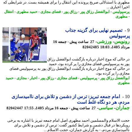
ری با استدلالی صریح پرونده این انتقال را برای همیشه بست. در شرایطی که
ا اخباری ...
پولیس
-
ابوالفضل رزاق پور
-
رزاق پور
-
فضای مجازی
-
حمید مطهری
-
انتقال
هری
تصمیم نهایی برای گزینه جذاب
سپولیس
نویس
-
ورزشی
-
27 ساعت پیش - جمعه 16
1، 18:03
82042485
حالی که موج اخبار درباره بازگشت ابوالفضل رزاق
 به پرسپولیس فضای مجازی را پر کرده بود، حمید
حالی که موج اخبار درباره بازگشت ابوالفضل رزاق پور به پرسپولیس فضای
زی را پر کرده بود،
الفضل رزاق پور
-
پرسپولیس
-
فضای مجازی
-
رزاق پور
-
اخبار
-
مجازی
-
حمید
هری
امام جمعه تبریز: ترس از دشمن و تلاش برای ناامیدسازی
م، هر دو نگاه غلط است
اران
-
سیاسی
-
27 ساعت پیش - جمعه 16 مرداد 1405، 17:55
82042447
 الاسلام والمسلمین احمد مطهری اصل امام جمعه تبریز با اشاره به برخی
کردها در قبال دشمن و شرایط کشور گفت: ترس از دشمن و تلاش برای
میدسازی مردم، - به گزارش جماران، حجت الاسلام ...