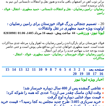
بر ذوب آهن در اصفهان باقی مانده و هنوز نقل و انتقالات تابستانی این تیم به
ان نرسیده است. ...
ییان
-
رامین رضاییان
-
نقل و انتقالات تابستانی
-
حمید مطهری
-
انتقال
-
فولاد
-
ین
تصمیم جنجالی بزرگ فولاد خوزستان برای رامین رضاییان :
ویت ویژه حمید مطهری در نقل وانتقالات
نا نیوز
-
ورزشی
-
44 ساعت پیش - جمعه 16 مرداد 1405، 01:06
82038981
اد خوزستان برای بازگرداندن رامین رضاییان به اهواز وارد مرحله جدی مذاکرات
 است. حمید مطهری خواهان جذب این مدافع ملی پوش است و حتی حاضر
 بودجه جذب مهاجم جدید را برای این انتقال ...
ین رضاییان
-
فولاد خوزستان
-
رضاییان
-
حمید مطهری
-
فولاد
-
انتقال
-
کرات
حه بعد
1
2
3
4
5
6
7
8
9
10
11
12
13
14
15
20
19
18
17
بار ویژه
ایونا نیوز
قاشی گمشده پس از 400 سال دوباره خبرساز شد!
قت ایلان ماسک چقدر می ارزد؟ عددی که همه را شوکه کرد!
یمت مواد غذایی دوباره اوج گرفت
ید سربازی 1405؛ طرح جدید مجلس به کجا رسید؟+ قیمت خرید