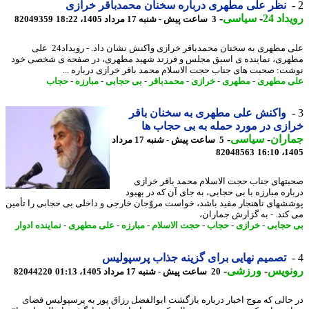
نظر علی مطهری درباره سخنان محمدباقر خرازی
اد 24
-
سیاسی
-
3 ساعت پیش - شنبه 17 مرداد 1405، 18:22
82049359
علی مطهری به سخنان محمدباقر خرازی واکنش نشان داد. - رویداد24 علی
ری، نماینده ی اسبق مجلس و فرزند شهید مطهری، در صفحه ی شخصی خود
ت: صحبت های جناب حجت الاسلام محمد باقر خرازی درباره ...
 مطهری
-
مطهری
-
خرازی
-
محمدباقر
-
بی حجابی
-
مبارزه
-
حجاب
واکنش علی مطهری به سخنان باقر
زی در مورد حمله به بی حجاب ها
اران
-
سیاسی
-
5 ساعت پیش - شنبه 17 مرداد
82048563
1405
تهای جناب حجت الاسلام محمد باقر خرازی
اره مبارزه با بی حجابی، به جای آن که در بهبود
شهای ناهنجار مفید باشد، خواست مروّجان خارجی و داخلی بی حجابی را تأمین
کند. - به گزارش جماران،
حجابی
-
خرازی
-
حجاب
-
حجت الاسلام
-
مبارزه
-
علی مطهری
-
نماینده ادوار
تصمیم نهایی برای گزینه جذاب پرسپولیس
نویس
-
ورزشی
-
20 ساعت پیش - شنبه 17 مرداد 1405، 01:13
82044220
حالی که موج اخبار درباره بازگشت ابوالفضل رزاق پور به پرسپولیس فضای