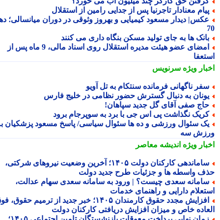
رفتن حق کارگر چند میلیون آب می خورد؟
یام معنادار تاجرنیا پس از جدایی رامین از استقلال
کس| دیدار مسعود کیمیایی و بهروز وثوقی در دوران میانسالی؛ دهه
انک ها به جای تولید مسکن بنگاه داری می کنند
امضای عضو هیئت مدیره استقلال روی اسناد مالی، 9 ماه پس از
تعفا
بار ویژه
سرنویس
فر ناگهانی فرمانده سنتکام به تل آویو
ونان به دنبال گسترش حضور نظامی در خلیج فارس
اج صفی آقای گل جدید سپاهان!
ریک نگذاشت پی اس جی با برد به سوپرجام برود
ک سئوال ورزشی و ده ها سئوال سیاسی/ پاسخ مسعود پزشکیان به
زش سه
بار ویژه
اندیشه معاصر
ساماندهی کارکنان دولت ۱۴۰۵؛ آخرین وضعیت نیروهای شرکتی،
ف واسطه ها و جزئیات طرح جدید دولت
امانه سعدی چیست؟ | ورود به سامانه سعدی سهام عدالت،
تعلام دارایی و راهنمای خدمات
افزایش مجدد حقوق کارمندان ۱۴۰۵؛ خبر جدید از ترمیم حقوق، فوق
عاده خاص و میزان افزایش دریافتی کارکنان دولت
زمان نهایی پرداخت معوقات بازنشستگان تامین اجتماعی ۱۴۰۵؛