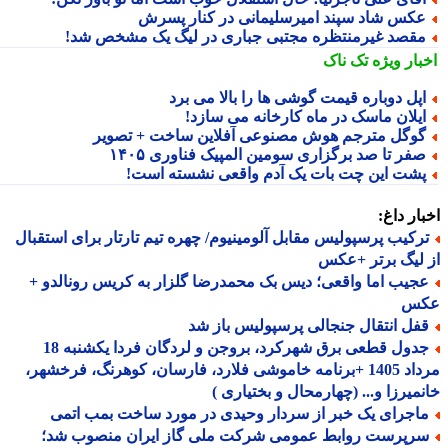
کس شاد سپند امیرسلیمانی در کنار پسرش
قصد غیرمنتظره مجتبی جباری در لیگ یک مشخص شد!
بار ویژه
تک ناک
پل دوباره قیمت گوشی ها را بالا می برد
یلان ماسک در ماه کارخانه می سازد!
وگل مترجم هوش مصنوعی آفلاین ساخت + تصویر
فر تا صد برگزاری سومین المپیک فناوری ۱۴۰۵
شت این چت بات یک آدم واقعی نشسته است!
ار داغ:
رکیب پرسپولیس مقابل آلومینیوم/ چهره تیم تارتار برای استقبال
لیگ برتر +عکس
جیب اما واقعی؛ دیس بک محمدرضا گلزار به کریس رونالدو +
س
فل انتقال جنجالی پرسپولیس باز شد
جدول قطعی برق شهرکرد، بروجن و لردگان فردا یکشنبه 18
مرداد 1405 +برنامه خاموشی فلارد، فارسان، کوهرنگ، فرخشهر،
میرزا و... (چهارمحال و بختیاری )
اجرای یک خبر از سردار وحیدی در مورد ساخت بمب اتمی
رپرست روابط عمومی شرکت ملی گاز ایران منصوب شد؛