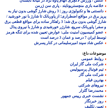
کس / ورزش لاکچری الهام پاوه نژاد در میانه تابستان
لاصه بازی منچستریونایتد - پاری سن ژرمن
دانستنی ها و تکنولوژی روز | 3 روش شارژ گوشی بدون نیاز به
ز برق در مواقع اضطراری؛ از پاوربانک تا شارژ با نور خورشید /
شارژ گوشی بدون برق شد؛ 3 راهکار ساده برای مواقع قطعی برق
فر؛ پاوربانک سریع، شارژر خورشیدی و شارژ با نیروی پدال
ضو کمیسیون امنیت ملی: عوارض تعیین شده برای تنگه هرمز
ران 7 درصد و عمان 3 درصد است
کس شاد سپند امیرسلیمانی در کنار پسرش
ضوعات داغ:
وابط عمومی
رکت ملی گاز ایران
یم فوتبال پرسپولیس
رکت ملی گاز
هترین فیلم
یروهای شرکتی
حمدرضا گلزار
شست خبری رییس جمهور
وز خبرنگار
عیین تکلیف