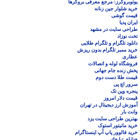
وبروکرز: مرجع معرفی بروکرها
د شلوار جین زنانه
مت گوشی
ان پدیا
احی سایت در مشهد
 نوزاد
لود تلگرام و تلگرام طلایی
د ممبر تلگرام بدون ریزش
اری
شگاه لوله و اتصالات
 زنده جام جهانی
مت طلا دست دوم
ر اچ پی
ره وین تک
ت دلار امروز
زش ارز دیجیتال در تهران
ت بار
رین طراحی سایت یزد
د مانیتور استوک
د فالوور پاپ آپ اینستاگرام
یای تبلیغاتی