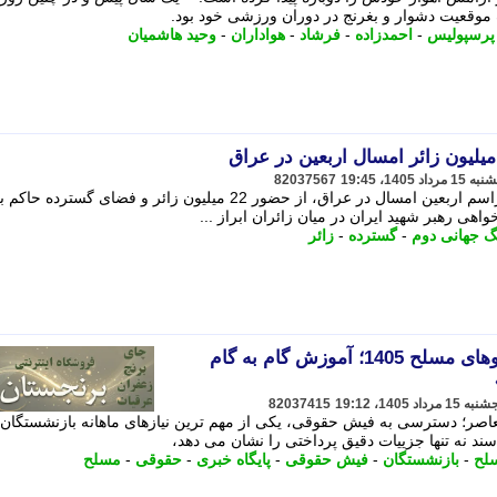
موقعیت دشوار و بغرنج در دوران ورزشی خود بود.
پرسپولیس
-
احمدزاده
-
فرشاد
-
هواداران
-
وحید هاشمیان
82037567
یک یوتیوبر آمریکایی در روایت خود از مراسم اربعین امسال در عراق، از حضور 22 میلیون زائر و فضای گستر
ی رهبر شهید ایران در میان زائران ابراز ...
گ جهانی دوم
-
گسترده
-
زائر
فیش حقوقی بازنشستگان نیروهای مسلح 1405؛ آموزش گام به گام
82037415
عاصر؛ دسترسی به فیش حقوقی، یکی از مهم ترین نیازهای ماهانه بازنشستگان 
د نه تنها جزییات دقیق پرداختی را نشان می دهد،
سلح
-
بازنشستگان
-
فیش حقوقی
-
پایگاه خبری
-
حقوقی
-
مسلح