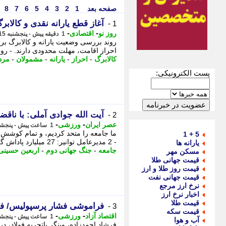
صفحه بعد
1
2
3
4
5
6
7
8
آغاز قطع یارانه نقدی و کالابرگ از
1 -
-
-
روز نو
اقتصادی
1 دقیقه پیش - پنجشنبه 15 مرداد 1405، 20:57
احراز اقامت، مهلت محدودی دارند. - روزن
کالابرگ
-
احراز
-
یارانه
-
مشمولان
-
مرد
پست الکترونیکی:
آیت الله جوادی آملی: با ناقض
2 -
-
-
عصر ایران
ورزشی
1 ساعت پیش - پنجشنبه 15 مرداد 1405، 19:55
ما جامعه را متحد کردیم، و تمام کوشش د
5 + 1
- 2 مدیرعامل توانیر: 27 میلیارد پاداش گزارش ماینر پرداخت کردیم تاثیر ...
یارانه ها
جامعه
-
جنگ جهانی دوم
-
اربعین حسینی
مسکن مهر
قیمت جهانی طلا
قیمت روز طلا و ارز
قیمت جهانی نفت
نرخ ارز مرجع
اخبار نرخ ارز
قیمت طلا
فراموشی فشار پرسپولیس/ فر
3 -
قیمت سکه
-
-
اقتصاد آزاد
ورزشی
1 ساعت پیش - پنجشنبه 15 مرداد 1405، 19:52
آب و هوا
فرشاد احمدزاده، وینگر باتجربه فولاد، 