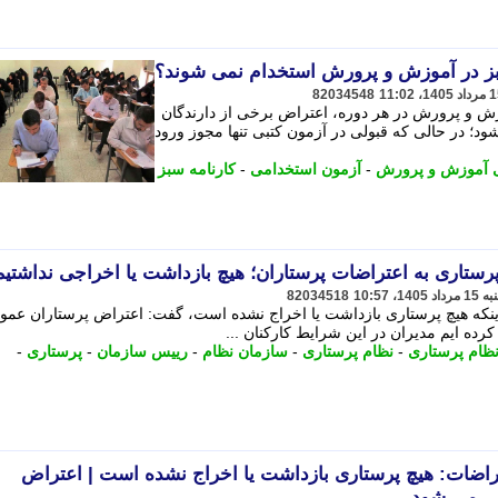
سبز در آموزش و پرورش استخدام نمی شوند؟
82034548
زش و پرورش در هر دوره، اعتراض برخی از دارندگان
شود؛ در حالی که قبولی در آزمون کتبی تنها مجوز ورود
 آموزش و پرورش
-
آزمون استخدامی
-
کارنامه سبز
ستاری به اعتراضات پرستاران؛ هیچ بازداشت یا اخراجی نداشتیم
82034518
اینکه هیچ پرستاری بازداشت یا اخراج نشده است، گفت: اعتراض پرستاران عموم
رده ایم مدیران در این شرایط کارکنان ...
ظام پرستاری
-
نظام پرستاری
-
سازمان نظام
-
رییس سازمان
-
پرستاری
-
راضات: هیچ پرستاری بازداشت یا اخراج نشده است | اعتراض
ابی می شود