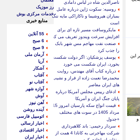
معلمان
ناصرالدین شاه در لباس دامادی
رز موزیک
روسیه: سکوت ژاپن درباره عامل
خدمات مرکزی بوش
بمباران هیروشیما و ناکازاکی مایه ننگ
منابع خبری
است
مایکروسافت مسیر تازه ای برای
55 آنلاین
افزایش سرعت ویندوز تعریف می کند
6 صبح
صنعت نفت مهاجم مس شهر بابک
9 صبح
را جذب کرد
آرمان ملی
ده حاکم بر این
یوسف پزشکیان: اگر دولت شکست
آریا
بخورد، ایران شکست می خورد
آشکار
درباره کتاب آقای مهندس، روایت
آفتاب
محمدرضا نعمت زاده از فراز و نشیب
آفتاب نو
های ایران معاصر
آوازه شهر
ادعای رییس مجلس آمریکا درباره
آوش
پایان جنگ ایران و آمریکا
آهن نیوز
قیمت انواع سکه پارسیان امروز 15
آینده روشن
مرداد 1405 در سوت های مختلف
اتومبیل فارسی
و
+جدول
اخبار ارسالی
سردار رحیمی: باند کلاهبرداری
اخبار اقتصادی
شرکت مهاجرتی به کانادا 4 همت از
اخبار ایران
متقاضیان اخاذی کرد