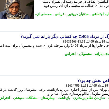
ر گذاشتن انصاف در فرایند رسیدگی همراه باشد. - -
در نامه ای خطاب به محسنی اژه ای رییس قوه
یه اجتماعی
-
مدعیان دروغین
-
قربانی
-
محسنی اژه
دیگر یارانه نمی گیرند؟
82035566
روند بررسی وضعیت یارانه و کالابرگ برخی خانوارها از مرداد 1405 وارد مرحله تازه ای شده و مشمولان برای 
ف یارانه
-
مشمولان
-
اعتراض
یاض بخش چه بود؟
82034759
تهران پس از انتشار اخباری درباره بازداشت برخی معترضان روز گذشته در ف
ییس سازمان نظام پرستاری همراه شد و او ...
-
سازمان نظام پرستاری
-
بازداشت
-
بیمارستان
-
مشکلات معیشتی
-
اعتراض