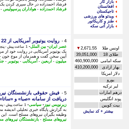
بازار کار
فرشاد احمدزاده در حال سپری کردن یک 
افغانستان
فرشاد احمدزاده
-
هواداران پرسپولیس
-
تاجیکستان
ویدئو های ورزشی
طنز و کاریکاتور
بازار آتی سکه
روایت یوتیوبر آمریکایی از 22 میلیون زائر امسال اربعین در عراق
4 -
-
-
عصر ایران
بین الملل
1 ساعت پیش - پنجشنبه 15 مرداد 1405، 19:45
اونس طلا
2,671.55
▼
طلای 18
39,051,000
آیین سخن گفت و همزمان از موج خون خواه
سکه امامی
460,900,000
میلیون
-
اربعین
-
آمریکایی
-
یوتیوبر
-
جن
بهار ازادی
410,200,000
دلار امریکا
یورو
لیر ترکیه
درهم امارات
5 -
پوند انگلیس
دریافت از سامانه «صبا» و «ساتا»
-
-
زیرنویس نیوز
سیاسی
بیت کویین
1 ساعت پیش - پنجشنبه 15 مرداد 1405، 19:12
به گزارش پایگاه خبری تحلیلی اندیشه م
بیشتر + کد نمایش
وظیفه بگیران نیروهای مسلح است. این سن
نیروهای مسلح
-
بازنشستگان نیروهای م