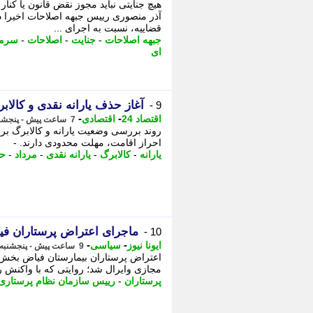
هیچ جنایتی نباید مجوز نقض قانون یا کنا
آذر منصوری رییس جبهه اصلاحات اخیرا 
قضاییه، نسبت به اجرای ...
جبهه اصلاحات
-
جنایت
-
اصلاحات
-
سرما
ای
آغاز حذف یارانه نقدی و کالابرگ از مرداد 1405؛ چه کسانی 
9 -
-
-
اقتصاد 24
اقتصادی
7 ساعت پیش - پنجشنبه 15 مرداد 1405، 13:32
احراز اقامت، مهلت محدودی دارند. -
یارانه
-
کالابرگ
-
یارانه نقدی
-
مرداد
-
حذ
ماجرای اعتراض پرستاران ف
10 -
-
-
ایونا نیوز
سیاسی
9 ساعت پیش - پنجشنبه 15 مرداد 1405، 11:31
اعتراض پرستاران بیمارستان فیاض بخش 
مجازی وایرال شد؛ روایتی که با واکنش ر
پرستاران
-
رییس سازمان نظام پرستاری