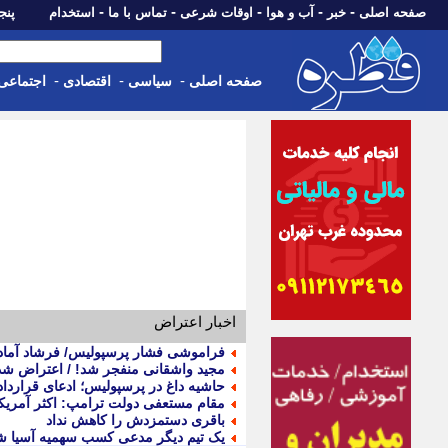
-
-
-
-
-
صفحه اصلی
خبر
آب و هوا
اوقات شرعی
تماس با ما
استخدام
پنجشنبه، 15 م
-
-
-
صفحه اصلی
سیاسی
اقتصادی
اجتماعی
اخبار اعتراض
فراموشی فشار پرسپولیس/ فرشاد آماد
مجید واشقانی منفجر شد! / اعتراض شدید به خبر پروژ
حاشیه داغ در پرسپولیس؛ ادعای قرارداد 
مقام مستعفی دولت ترامپ: اکثر آمریکای
باقری دستمزدش را کاهش نداد
یک تیم دیگر مدعی کسب سهمیه آسیا ش