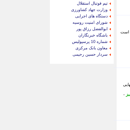
جام جم
تیم فوتبال استقلال
جدید پرس
وزارت جهاد کشاورزی
جماران
دستگاه های اجرایی
جوان ایرانی
شورای امنیت روسیه
جهان مانا
ابوالفضل رزاق پور
 است
جهان نگر
باشگاه خبرنگاران
جهان نیوز
شماره 10 پرسپولیس
چطور
معاون بانک مرکزی
چمپیونات
سردار حسین رحیمی
چمدون
چه خبر
حادثه 24
حرف تو
حوادث پلاس
ایی
حوزه نیوز
بز
-
خبر آنلاین
خبر جنوب
خبر سیاسی
خبر گردون
خبر ورزشی
خبرجو