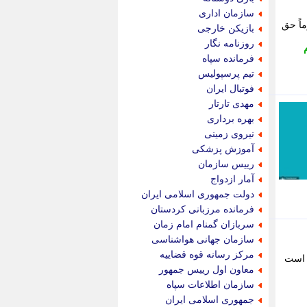
پویه آنلاین
سازمان اداری
پیام نفت
اً حق
بازیکن خارجی
تابناک
روزنامه نگار
تازه نیوز
فرمانده سپاه
تبیان
تیم پرسپولیس
تجارت نیوز
فوتبال ایران
تحریریه
مهدی تارتار
ترابر نیوز
بهره برداری
ترفندباز
نیروی زمینی
تریبون اقتصاد
آموزش پزشکی
تسنیم نیوز
رییس سازمان
تک ناک
آمار ازدواج
تکراتو
دولت جمهوری اسلامی ایران
توریسم آنلاین
فرمانده مرزبانی کردستان
تولید نیوز
سربازان گمنام امام زمان
تیتر فوری
سازمان جهانی هواشناسی
تیکنا
مرکز رسانه قوه قضاییه
 است
جاب ویژن
معاون اول رییس جمهور
جار نیوز
سازمان اطلاعات سپاه
جالبتر
جمهوری اسلامی ایران