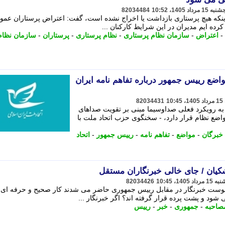
82034484
اینکه هیچ پرستاری بازداشت یا اخراج نشده است، گفت: اعتراض پرستاران عموم
رده ایم مدیران در این شرایط کارکنان ...
-
اعتراض
-
سازمان نظام پرستاری
-
نظام پرستاری
-
پرستاران
-
سازمان نظام
ضع رییس جمهور درباره تفاهم نامه ایران
82034431
 رویکرد فعلی صداوسیما مبنی بر تقویت صداهای
اضع نظام قرار دارد، - سخنگوی حزب اتحاد ملت با
برگان
-
مواضع
-
تفاهم نامه
-
رییس جمهور
-
اتحاد
شکیان / جای خالی خبرنگاران مستقل
82034426
 پوست خبرنگار در مقابل رییس جمهوری حاضر می شدند کار صحیح و حرفه ای
شود و پشت پرده قرار گرفته اند؟ اگر خبرنگار ...
صاحبه
-
جمهوری
-
خبر
-
رییس