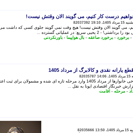
82037392
یم، می گویند الان وقتش نیست! هیچ وقت نمی گویند جلوی کسی که داشت می
ی سریع: در عملیاتی گسترده ...
-
برخورد
-
برخورد صاعقه
-
بال هواپیما
-
باورنکردنی
ع یارانه نقدی و کالابرگ از مرداد 1405
82035787
روند بررسی وضعیت یارانه و کالابرگ برخی خانوارها از مرداد 1405 وارد مرحله تازه ای شده و مشمولان برای 
رش خبرنگار اقتصادی ایونا به نقل ...
اد
-
مرحله
-
اقامت
82035666