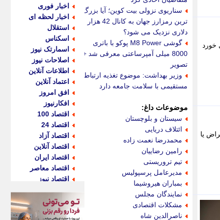
اخبار فوری
سناریوی نزولی بیت کوین؛ آیا بزرگ
اخبار لحظه ای
ترین رمزارز جهان به کانال 42 هزار
استقلال
دلاری نزدیک می شود؟
اسکناس
گوشی M8 Power پوکو با باتری
 خورد
اسمارتک نیوز
8000 میلی آمپرساعتی معرفی شد +
اصلاحات نیوز
تصویر
اطلاعات آنلاین
وزیر بهداشت: موضوع تغذیه ارتباط
اعتماد آنلاین
مستقیمی با سلامت جامعه دارد
افق امروز
افکارنیوز
موضوعات داغ:
اقتصاد 100
سیستان و بلوچستان
اقتصاد 24
ائتلاف دریایی
ثبت اعتراض یا
اقتصاد آزاد
محمدرضا نعمت زاده
اقتصاد آنلاین
رامین رضاییان
اقتصاد ایران
تیم تروریستی
اقتصاد معاصر
مدیرعامل پرسپولیس
اقتصاد نیوز
بمباران هیروشیما
اکو ایران
نمایندگان مجلس
اکوفارس
مشکلات اقتصادی
اکونگار
ناصرالدین شاه