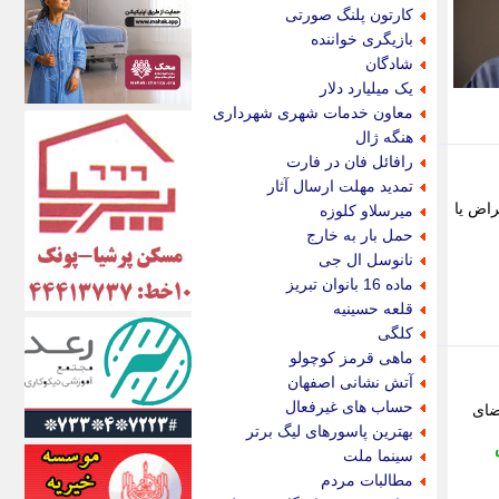
اکونیوز
کارتون پلنگ صورتی
الف
بازیگری خواننده
انتشار آنلاین
شادگان
اندیشه قرن
یک میلیارد دلار
اندیشه معاصر
معاون خدمات شهری شهرداری
اندیشه ها
هنگه ژال
انرژی پرس
رافائل فان در فارت
ای استخدام
تمدید مهلت ارسال آثار
ایتنا
ثبت اعتراض یا
میرسلاو کلوزه
ایراف
حمل بار به خارج
ایران آرت
نانوسل ال جی
ایران آنلاین
ماده 16 بانوان تبریز
ایران زندگی
قلعه حسینیه
ایران فوری
کلگی
ایرانی روز
ماهی قرمز کوچولو
ایرانیتال
آتش نشانی اصفهان
ایرنا
حساب های غیرفعال
ضای
ایسکانیوز
بهترین پاسورهای لیگ برتر
ایسنا
سینما ملت
ایکنا
مطالبات مردم
ایلنا