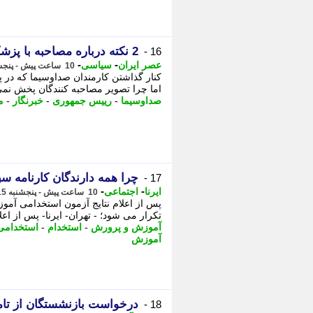
2 نکته درباره مصاحبه با پزشکیان / جای خالی خبرنگاران مستقل
16 -
-
-
عصر ایران
سیاسی
10 ساعت پیش - پنجشنبه 15 مرداد 1405، 10:40
کنار گذاشتن کارمندان صداوسیما که در
اما چرا تصویر مصاحبه کنندگان پخش نمی 
صداوسیما
-
رییس جمهوری
-
خبرنگار
-
م
چرا همه دارندگان کارنامه 
17 -
-
-
ایرنا
اجتماعی
10 ساعت پیش - پنجشنبه 15 مرداد 1405، 10:30
پس از اعلام نتایج آزمون استخدامی آموز
تکرار می شود؛ - تهران- ایرنا- پس از اع
آموزش و پرورش
-
استخدام
-
استخدامی
آموزش
درخواست بازنشستگان از تام
18 -