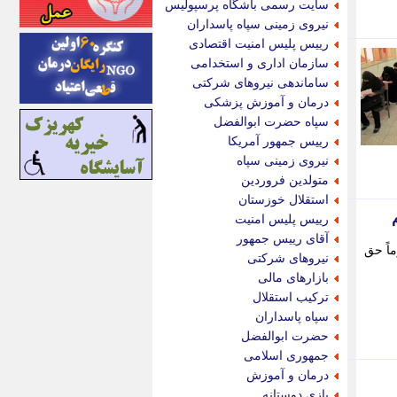
سایت رسمی باشگاه پرسپولیس
اینتیتر
نیروی زمینی سپاه پاسداران
ایونا نیوز
رییس پلیس امنیت اقتصادی
بازتاب آنلاین
سازمان اداری و استخدامی
باشگاه خبرنگاران
ساماندهی نیروهای شرکتی
باغستان نیوز
درمان و آموزش پزشکی
بامبوک
سپاه حضرت ابوالفضل
ببین و بخون
رییس جمهور آمریکا
بدینسان
نیروی زمینی سپاه
بنکر
متولدین فروردین
بیت ران
استقلال خوزستان
پارس فوتبال
رییس پلیس امنیت
پارسینه
آقای رییس جمهور
اً حق
پارسینه پلاس
نیروهای شرکتی
پاز آنلاین
بازارهای مالی
پاس گل
ترکیب استقلال
پانا
سپاه پاسداران
پرتو نیوز
حضرت ابوالفضل
پرسون
جمهوری اسلامی
پنجره نیوز
درمان و آموزش
پویامگ
بازی دوستانه