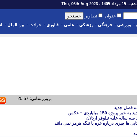
رداد 1405 - Thu, 06th Aug 2026
عنوان
تصاویر
-
-
-
-
-
-
-
-
ورزشی
فرهنگی
پزشکی
علمی
فناوری
حوادث
بین الملل
اس
بروزرسانی: 20:57
ه فصل جدید
ه 150 میلیاردی + عکس
سه ساله علیه نیلوفر اردلان
ی ها چیزی درباره غزه یا تنگه هرمز نمی دانند
د