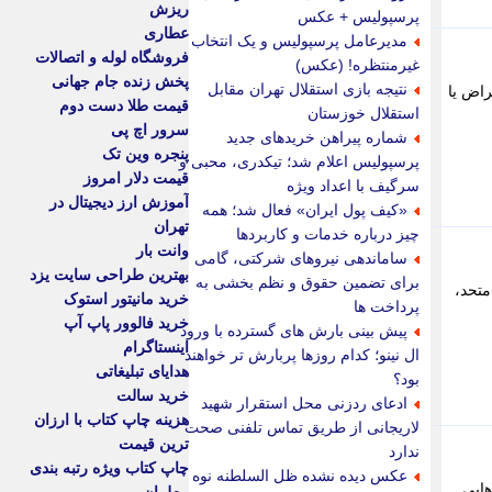
ریزش
پرسپولیس + عکس
عطاری
مدیرعامل پرسپولیس و یک انتخاب
فروشگاه لوله و اتصالات
غیرمنتظره! (عکس)
پخش زنده جام جهانی
نتیجه بازی استقلال تهران مقابل
ثبت اعتراض یا
قیمت طلا دست دوم
استقلال خوزستان
سرور اچ پی
شماره پیراهن خریدهای جدید
پنجره وین تک
پرسپولیس اعلام شد؛ تیکدری، محبی و
قیمت دلار امروز
سرگیف با اعداد ویژه
آموزش ارز دیجیتال در
«کیف پول ایران» فعال شد؛ همه
تهران
چیز درباره خدمات و کاربردها
وانت بار
ساماندهی نیروهای شرکتی، گامی
بهترین طراحی سایت یزد
برای تضمین حقوق و نظم بخشی به
متحد،
خرید مانیتور استوک
پرداخت ها
خرید فالوور پاپ آپ
پیش بینی بارش های گسترده با ورود
اینستاگرام
ال نینو؛ کدام روزها پربارش تر خواهند
هدایای تبلیغاتی
بود؟
خرید سالت
ادعای ردزنی محل استقرار شهید
هزینه چاپ کتاب با ارزان
لاریجانی از طریق تماس تلفنی صحت
ترین قیمت
ندارد
چاپ کتاب ویژه رتبه بندی
عکس دیده نشده ظل السلطنه نوه
هایی