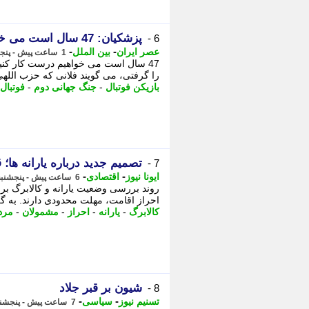
پزشکیان: 47 سال است می خواهیم درست کار کنیم، می گویند الان وقتش نیست!
6 -
-
-
عصر ایران
بین الملل
1 ساعت پیش - پنجشنبه 15 مرداد 1405، 19:10
47 سال است می خواهیم درست کار کن
را گرفتی، می گویند فلانی که حزب اللهی بود را برداشتی! - 2 یحی
بازیکن فوتبال
-
جنگ جهانی دوم
-
فوتبال
تصمیم جدید درباره یارانه ها؛ قط
7 -
-
-
ایونا نیوز
اقتصادی
6 ساعت پیش - پنجشنبه 15 مرداد 1405، 14:06
احراز اقامت، مهلت محدودی دارند. به گزا
کالابرگ
-
یارانه
-
احراز
-
مشمولان
-
مرد
شیون بر قبر جلاد
8 -
-
-
تسنیم نیوز
سیاسی
7 ساعت پیش - پنجشنبه 15 مرداد 1405، 13:50