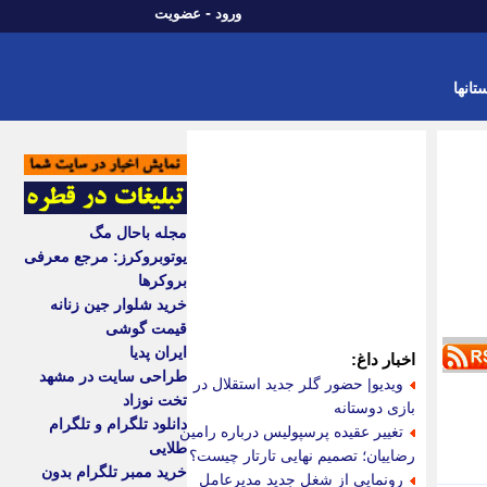
-
ورود
عضویت
تانها
مجله باحال مگ
یوتوبروکرز: مرجع معرفی
بروکرها
خرید شلوار جین زنانه
قیمت گوشی
ایران پدیا
اخبار داغ:
طراحی سایت در مشهد
ویدیو| حضور گلر جدید استقلال در
تخت نوزاد
بازی دوستانه
دانلود تلگرام و تلگرام
تغییر عقیده پرسپولیس درباره رامین
طلایی
رضاییان؛ تصمیم نهایی تارتار چیست؟
خرید ممبر تلگرام بدون
رونمایی از شغل جدید مدیرعامل