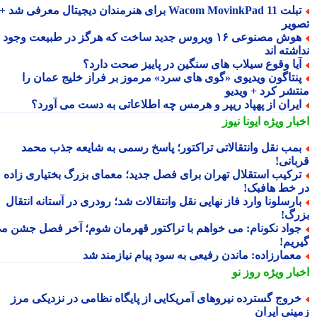
تبلت Wacom MovinkPad 11 برای هنرمندان دیجیتال معرفی شد +
ویر
هوش مصنوعی ۱۶ ویروس جدید ساخت که هرگز در طبیعت وجود
شته اند
یا وقوع سیلاب های سنگین در پاییز صحت دارد؟
نتاگون ویدیوی «گوی های سرد» مرموز بر فراز خلیج عمان را
تشر کرد + ویدیو
یران از پهپاد ریپر و هرمس چه اطلاعاتی به دست می آورد؟
بار ویژه
ایونا نیوز
مب نقل وانتقالاتی تراکتور؛ پاسخ رسمی به شایعه جذب محمد
بانی!
رکیب استقلال تهران برای فصل جدید؛ معمای بزرگ بختیاری زاده
 خط هافبک!
ارسلونا وارد فاز نهایی نقل وانتقالات شد؛ رودری در آستانه انتقال
رگ!
واد نکونام: می خواهم با تراکتور قهرمان شوم؛ آخر فصل جشن می
ریم!
عمارزاده: ماندن رفیعی به سود پیام نیازمند شد
بار ویژه
روز نو
روج گسترده نیروهای آمریکایی از پایگاه نظامی در نزدیکی مرز
ینی ایران