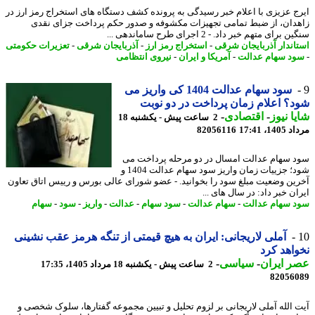
ج عزیزی با اعلام خبر رسیدگی به پرونده کشف دستگاه های استخراج رمز ارز در
دان، از ضبط تمامی تجهیزات مکشوفه و صدور حکم پرداخت جزای نقدی
برای متهم خبر داد. - 2 اجرای طرح ساماندهی ...
اندار آذربایجان شرقی
-
استخراج رمز ارز
-
آذربایجان شرقی
-
تعزیرات حکومتی
د سهام عدالت
-
آمریکا و ایران
-
نیروی انتظامی
سود سهام عدالت 1404 کی واریز می
؟ اعلام زمان پرداخت در دو نوبت
ا نیوز
-
اقتصادی
-
2 ساعت پیش - یکشنبه 18
1، 17:41
82056116
 سهام عدالت امسال در دو مرحله پرداخت می
شود؛ جزییات زمان واریز سود سهام عدالت 1404 و
ین وضعیت مبلغ سود را بخوانید. - عضو شورای عالی بورس و رییس اتاق تعاون
ن خبر داد: در سال های ...
 سهام عدالت
-
سهام عدالت
-
سود سهام
-
عدالت
-
واریز
-
سود
-
سهام
آملی لاریجانی: ایران به هیچ قیمتی از تنگه هرمز عقب نشینی
اهد کرد
 ایران
-
سیاسی
-
2 ساعت پیش - یکشنبه 18 مرداد 1405، 17:35
82056
 الله آملی لاریجانی بر لزوم تحلیل و تبیین مجموعه گفتارها، سلوک شخصی و