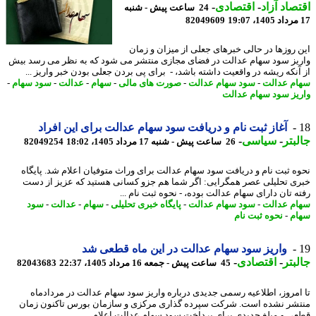
صاد آزاد
-
اقتصادی
-
24 ساعت پیش - شنبه
82049609
 روزها در حالی خبرهای جعلی از میزان و زمان
یز سود سهام عدالت در فضای مجازی منتشر می شود که به نظر می رسد بیش
آنکه ریشه در واقعیت داشته باشد، - برای پی بردن جعلی بودن خبر واریز ...
م عدالت
-
سود سهام عدالت
-
صورت های مالی
-
سهام
-
عدالت
-
سود سهام
-
یز سود سهام عدالت
آغاز ثبت نام و دریافت سود سهام عدالت برای این افراد
بتر
-
سیاسی
-
26 ساعت پیش - شنبه 17 مرداد 1405، 18:02
82049254
ه ثبت نام و دریافت سود سهام عدالت برای وراث متوفیان اعلام شد. پایگاه
ی تحلیلی عصر همگرایی: اگر شما هم جزو کسانی هستید که عزیز از دست
ه تان دارای سهام عدالت بوده، - نحوه ثبت نام ...
م عدالت
-
سود سهام عدالت
-
پایگاه خبری تحلیلی
-
سهام
-
عدالت
-
سود
م
-
نحوه ثبت نام
واریز سود سهام عدالت در این ماه قطعی شد
بتر
-
اقتصادی
-
45 ساعت پیش - جمعه 16 مرداد 1405، 22:37
82043683
امروز، اطلاعیه رسمی جدیدی درباره واریز سود سهام عدالت در مردادماه
شر نشده است. شرکت سپرده گذاری مرکزی و سازمان بورس تاکنون زمان
ی و مبلغ جدیدی برای پرداخت سود سهام عدالت اعلام ...