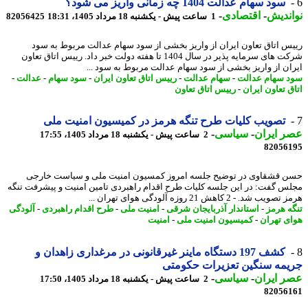
سود سهام عدالت 1404 چه زمانی واریز می شود؟
ندیش
-
اقتصادی
-
1 ساعت پیش - یکشنبه 18 مرداد 1405، 18:31
82056425
س اتاق تعاون ایران از واریز بخشی از سود سهام عدالت مربوط به سود
شرکت های سرمایه پذیر در سال 1404 تا هفته دولت خبر داد. رییس اتاق تعاون
ان از واریز بخشی از سود سهام عدالت مربوط به سود ...
 سهام عدالت
-
سهام عدالت
-
رییس اتاق تعاون ایران
-
سود سهام
-
عدالت
-
ق تعاون ایران
-
رییس اتاق تعاون
تصویب کلیات طرح تنگه هرمز در کمیسیون امنیت ملی
 ایران
-
سیاسی
-
2 ساعت پیش - یکشنبه 18 مرداد 1405، 17:55
82056
 قشقاوی در توضیح جلسه امروز کمسیون امنیت ملی و سیاست خارجی
س گفت: در این جلسه کلیات طرح اقدام راهبردی تامین امنیت و پیشرفت تنگه
ب شد. - 2 کاهش 21 روزه آلودگی هوای تهران ...
ه هرمز
-
استاندار آذربایجان شرقی
-
امنیت ملی
-
طرح اقدام راهبردی
-
آلودگی
ی تهران
-
کمیسیون امنیت ملی
-
امنیت
کشف 197 دستگاه ماینر غیرقانونی در مرغداری زاهدان و
مه سنگین تعزیرات حکومتی
 ایران
-
سیاسی
-
2 ساعت پیش - یکشنبه 18 مرداد 1405، 17:50
82056