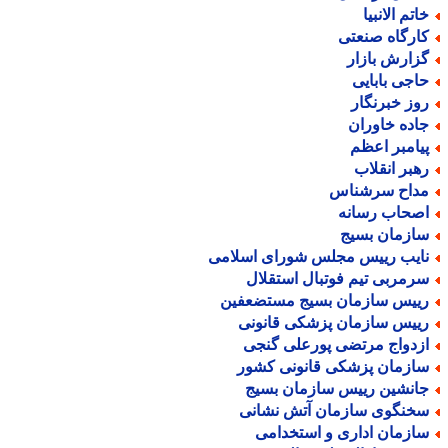
اتم الانبیا
ارگاه صنعتی
زارش بازار
اجی بابایی
وز خبرنگار
اده خاوران
یامبر اعظم
هبر انقلاب
داح سرشناس
صحاب رسانه
ازمان بسیج
ایب رییس مجلس شورای اسلامی
رمربی تیم فوتبال استقلال
ییس سازمان بسیج مستضعفین
ییس سازمان پزشکی قانونی
زدواج مرتضی پورعلی گنجی
ازمان پزشکی قانونی کشور
انشین رییس سازمان بسیج
خنگوی سازمان آتش نشانی
ازمان اداری و استخدامی