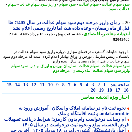
 سهام عدالت
-
سهام عدالت
-
سود سهام
-
واریز سود سهام عدالت
-
سهام
-
لت
-
سود
زمان واریز مرحله دوم سود سهام عدالت در سال 1405؛ «تا
 از ماه رمضان» وعده داده شد، اما تاریخ رسمی اعلام نشد
یشه معاصر
-
اقتصادی
-
46 ساعت پیش - جمعه 16 مرداد 1405، 21:48
82043
وجود شایعات گسترده در فضای مجازی درباره واریز سود سهام عدالت در
ستان، رییس سازمان بورس و اوراق بهادار اعلام کرده است که مرحله دوم سود
م عدالت تا قبل از ماه رمضان سال آینده واریز ...
 سهام عدالت
-
سهام عدالت
-
سازمان بورس و اوراق بهادار
-
سود سهام
-
یز سود سهام عدالت
-
ماه رمضان
-
مرحله دوم
حه بعد
1
2
3
4
5
6
7
8
9
10
11
12
13
14
15
20
19
18
17
بار ویژه
اندیشه معاصر
حوه ثبت نام در سامانه املاک و اسکان | آموزش ورود به
amlak.mr و ثبت اقامتگاه و ملک
م رسالت درخواست وام بدون کارمزد؛ شرایط دریافت تسهیلات
ض الحسنه، مبلغ و نحوه ثبت درخواست در سال ۱۴۰۵
اخبار بازنشستگان کشوری امروز ۱۸ مرداد ۱۴۰۵ | آخرین خبر