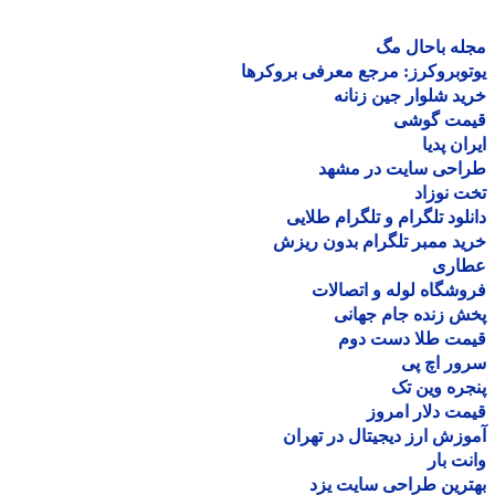
ه باحال مگ
وبروکرز: مرجع معرفی بروکرها
د شلوار جین زنانه
مت گوشی
ان پدیا
احی سایت در مشهد
 نوزاد
لود تلگرام و تلگرام طلایی
د ممبر تلگرام بدون ریزش
اری
شگاه لوله و اتصالات
 زنده جام جهانی
مت طلا دست دوم
ر اچ پی
ره وین تک
ت دلار امروز
زش ارز دیجیتال در تهران
ت بار
رین طراحی سایت یزد