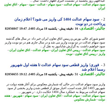
اللهی روز یکشنبه در نشست خبری اظهار داشت: سال ...
 سهام عدالت
-
سهام عدالت
-
سود سهام
-
عدالت
-
سود
-
سهام
-
اتاق تعاون
ان
سود سهام عدالت 1404 کی واریز می شود؟ اعلام زمان
اخت در دو نوبت
بتر
-
اقتصادی
-
16 دقیقه پیش - یکشنبه 18 مرداد 1405، 19:47
82056847
 شورای عالی بورس و رییس اتاق تعاون ایران خبر داد: در سال های گذشته
 سهام عدالت در دو نوبت واریز می شد و در سال جاری هم در دو نوبت واریز
 خواهیم داشت. به گزارش شایانیوز به نقل از ...
 سهام عدالت
-
رییس اتاق تعاون ایران
-
سهام عدالت
-
اتاق تعاون ایران
-
یز
-
رییس اتاق تعاون
-
نوبت
فوری؛ واریز قطعی سود سهام عدالت تا هفته اول شهریور
ا اعلام شد
بتر
-
اقتصادی
-
51 دقیقه پیش - یکشنبه 18 مرداد 1405، 19:12
82056655
یز سود سهام عدالت ددر حالی که شمارش معکوس برای آغاز هفته دولت در
شهریور 1405 آغاز شده است، اخبار موثق از قطعی شدن واریز بخشی از سود
دالت مربوط به عملکرد سال 1404 حکایت دارد. - ر شهریور ...
 سهام عدالت
-
سهام عدالت
-
اتاق تعاون ایران
-
سود سهام
-
شهریور
-
هفته
ت
-
شمارش معکوس