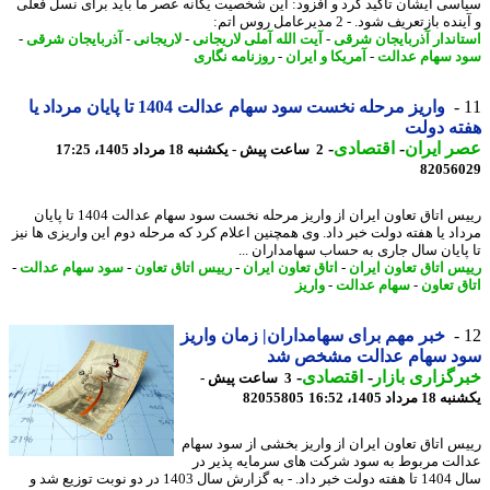
سی ایشان تأکید کرد و افزود: این شخصیت یگانه عصر ما باید برای نسل فعلی
ه بازتعریف شود. - 2 مدیرعامل روس اتم:
اندار آذربایجان شرقی
-
آیت الله آملی لاریجانی
-
لاریجانی
-
آذربایجان شرقی
-
 سهام عدالت
-
آمریکا و ایران
-
روزنامه نگاری
واریز مرحله نخست سود سهام عدالت 1404 تا پایان مرداد یا
ه دولت
 ایران
-
اقتصادی
-
2 ساعت پیش - یکشنبه 18 مرداد 1405، 17:25
82056
رییس اتاق تعاون ایران از واریز مرحله نخست سود سهام عدالت 1404 تا پایان
اد یا هفته دولت خبر داد. وی همچنین اعلام کرد که مرحله دوم این واریزی ها نیز
پایان سال جاری به حساب سهامداران ...
س اتاق تعاون ایران
-
اتاق تعاون ایران
-
رییس اتاق تعاون
-
سود سهام عدالت
-
ق تعاون
-
سهام عدالت
-
واریز
خبر مهم برای سهامداران| زمان واریز
د سهام عدالت مشخص شد
گزاری بازار
-
اقتصادی
-
3 ساعت پیش -
رداد 1405، 16:52
82055805
س اتاق تعاون ایران از واریز بخشی از سود سهام
لت مربوط به سود شرکت های سرمایه پذیر در
سال 1404 تا هفته دولت خبر داد. - به گزارش سال 1403 در دو نوبت توزیع شد و