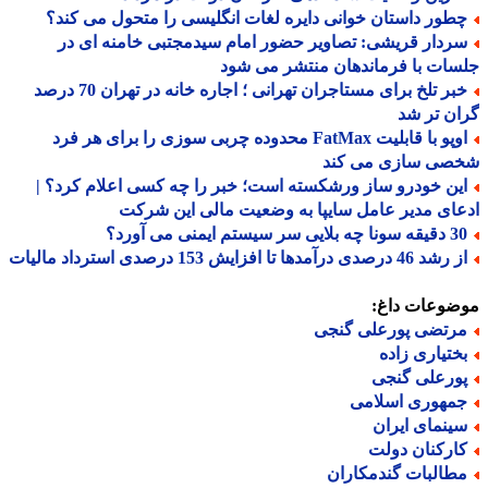
طور داستان خوانی دایره لغات انگلیسی را متحول می کند؟
ردار قریشی: تصاویر حضور امام سیدمجتبی خامنه ای در
ات با فرماندهان منتشر می شود
خبر تلخ برای مستاجران تهرانی ؛ اجاره خانه در تهران 70 درصد
ن تر شد
اوپو با قابلیت FatMax محدوده چربی سوزی را برای هر فرد
صی سازی می کند
ین خودرو ساز ورشکسته است؛ خبر را چه کسی اعلام کرد؟ |
ای مدیر عامل سایپا به وضعیت مالی این شرکت
ه بلایی سر سیستم ایمنی می آورد؟
 46 درصدی درآمدها تا افزایش 153 درصدی استرداد مالیات
ضوعات داغ:
رتضی پورعلی گنجی
ختیاری زاده
ورعلی گنجی
مهوری اسلامی
ینمای ایران
ارکنان دولت
طالبات گندمکاران