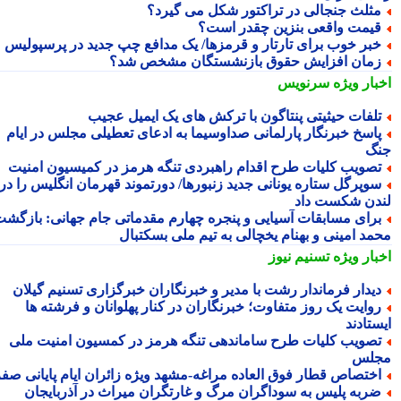
ثلث جنجالی در تراکتور شکل می گیرد؟
یمت واقعی بنزین چقدر است؟
بر خوب برای تارتار و قرمزها/ یک مدافع چپ جدید در پرسپولیس
مان افزایش حقوق بازنشستگان مشخص شد؟
بار ویژه
سرنویس
لفات حیثیتی پنتاگون با ترکش های یک ایمیل عجیب
اسخ خبرنگار پارلمانی صداوسیما به ادعای تعطیلی مجلس در ایام
گ
صویب کلیات طرح اقدام راهبردی تنگه هرمز در کمیسیون امنیت
وپرگل ستاره یونانی جدید زنبورها/ دورتموند قهرمان انگلیس را در
دن شکست داد
رای مسابقات آسیایی و پنجره چهارم مقدماتی جام جهانی: بازگشت
مد امینی و بهنام یخچالی به تیم ملی بسکتبال
بار ویژه
تسنیم نیوز
یدار فرماندار رشت با مدیر و خبرنگاران خبرگزاری تسنیم گیلان
وایت یک روز متفاوت؛ خبرنگاران در کنار پهلوانان و فرشته ها
تادند
صویب کلیات طرح ساماندهی تنگه هرمز در کمسیون امنیت ملی
لس
ختصاص قطار فوق العاده مراغه-مشهد ویژه زائران ایام پایانی صفر
ربه پلیس به سوداگران مرگ و غارتگران میراث در آذربایجان