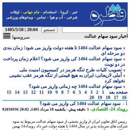
-
-
-
-
خبر
کرونا
استخدام
جام جهانی
اوقات
-
-
-
شرعی
آب و هوا
تماس
ویدئوهای ورزشی
20:04 | 1405/5/18
ار سود سهام عدالت
سرویسها
سود سهام عدالت 1404 تا هفته دولت واریز می شود؛ زمان بندی
و مرحله ای
سود سهام عدالت 1404 کی واریز می شود؟ اعلام زمان پرداخت
ر دو نوبت
تصویب کلیات طرح تنگه هرمز در کمیسیون امنیت ملی
آملی لاریجانی: ایران به هیچ قیمتی از تنگه هرمز عقب نشینی
خواهد کرد
سود سهام عدالت 1404 چه زمانی واریز می شود؟
حه بعد
1
2
3
4
5
6
7
8
9
10
11
12
13
14
15
20
19
18
17
سود سهام عدالت 1404 کی واریز می شود؟
اد 24
-
اقتصادی
-
1 دقیقه پیش - یکشنبه 18 مرداد 1405، 20:02
82056936
س اتاق تعاون ایران از واریز بخشی از سود سهام عدالت مربوط به سود
شرکت های سرمایه پذیر در سال 1404 تا هفته دولت خبر داد. رویداد24 بهمن