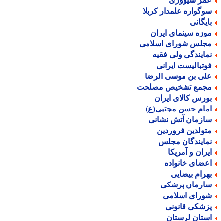
مر سیووری
وگواره علمدار کربلا
ایگانی
وزه سینمای ایران
جلس شورای اسلامی
مایندگی ولی فقیه
وتبالیست ایرانی
لی بن موسی الرضا
جمع تشخیص مصلحت
ورس کالای ایران
مام حسن مجتبی(ع)
ازمان آتش نشانی
تولدین فروردین
مایندگان مجلس
یران و آمریکا
عضای خانواده
هرام بیضایی
ازمان پزشکی
ورای اسلامی
زشکی قانونی
ستان لرستان