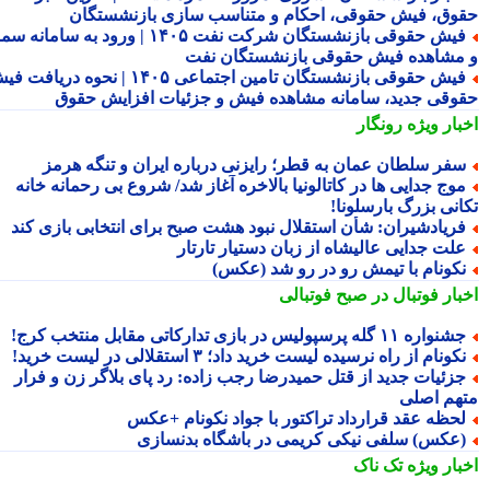
وق، فیش حقوقی، احکام و متناسب سازی بازنشستگان
فیش حقوقی بازنشستگان شرکت نفت ۱۴۰۵ | ورود به سامانه سما
مشاهده فیش حقوقی بازنشستگان نفت
فیش حقوقی بازنشستگان تامین اجتماعی ۱۴۰۵ | نحوه دریافت فیش
وقی جدید، سامانه مشاهده فیش و جزئیات افزایش حقوق
بار ویژه
رونگار
فر سلطان عمان به قطر؛ رایزنی درباره ایران و تنگه هرمز
وج جدایی ها در کاتالونیا بالاخره آغاز شد/ شروع بی رحمانه خانه
انی بزرگ بارسلونا!
ریادشیران: شأن استقلال نبود هشت صبح برای انتخابی بازی کند
لت جدایی عالیشاه از زبان دستیار تارتار
کونام با تیمش رو در رو شد (عکس)
بار فوتبال در صبح فوتبالی
نواره ۱۱ گله پرسپولیس در بازی تدارکاتی مقابل منتخب کرج!
کونام از راه نرسیده لیست خرید داد؛ ۳ استقلالی در لیست خرید!
زئیات جدید از قتل حمیدرضا رجب زاده: رد پای بلاگر زن و فرار
هم اصلی
حظه عقد قرارداد تراکتور با جواد نکونام +عکس
عکس) سلفی نیکی کریمی در باشگاه بدنسازی
بار ویژه
تک ناک