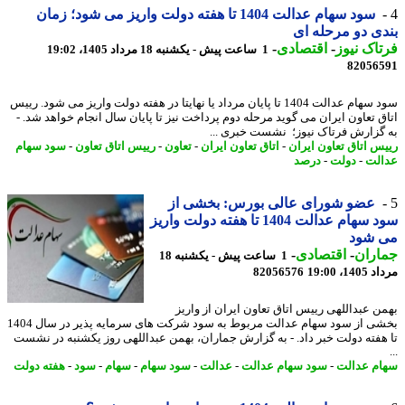
سود سهام عدالت 1404 تا هفته دولت واریز می شود؛ زمان
ی دو مرحله ای
اک نیوز
-
اقتصادی
-
1 ساعت پیش - یکشنبه 18 مرداد 1405، 19:02
82056
سود سهام عدالت 1404 تا پایان مرداد یا نهایتا در هفته دولت واریز می شود. رییس
ق تعاون ایران می گوید مرحله دوم پرداخت نیز تا پایان سال انجام خواهد شد. -
گزارش فرتاک نیوز؛ نشست خبری ...
س اتاق تعاون ایران
-
اتاق تعاون ایران
-
تعاون
-
رییس اتاق تعاون
-
سود سهام
لت
-
دولت
-
درصد
عضو شورای عالی بورس: بخشی از
سود سهام عدالت 1404 تا هفته دولت واریز
 شود
اران
-
اقتصادی
-
1 ساعت پیش - یکشنبه 18
1، 19:00
82056576
ن عبداللهی رییس اتاق تعاون ایران از واریز
بخشی از سود سهام عدالت مربوط به سود شرکت های سرمایه پذیر در سال 1404
هفته دولت خبر داد. - به گزارش جماران، بهمن عبداللهی روز یکشنبه در نشست
م عدالت
-
سود سهام عدالت
-
عدالت
-
سود سهام
-
سهام
-
سود
-
هفته دولت