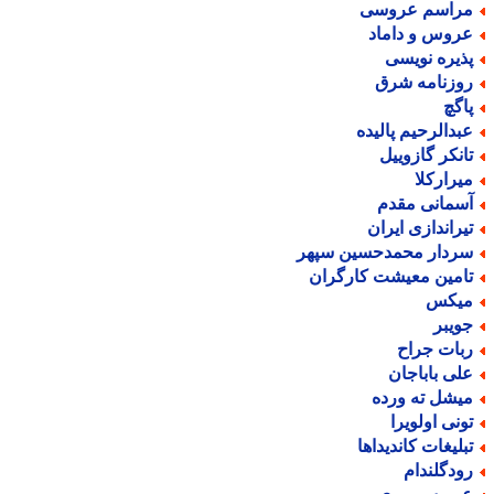
راسم عروسی
روس و داماد
ذیره نویسی
وزنامه شرق
اگچ
بدالرحیم پالیده
انکر گازوییل
یرارکلا
سمانی مقدم
یراندازی ایران
ردار محمدحسین سپهر
امین معیشت کارگران
یکس
ویبر
بات جراح
لی باباجان
یشل ته ورده
ونی اولویرا
بلیغات کاندیداها
ودگلندام