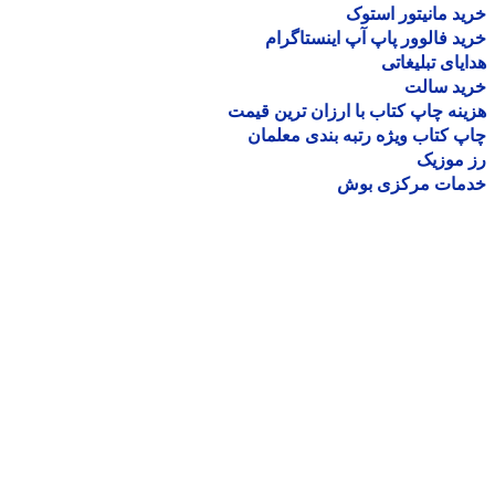
د مانیتور استوک
د فالوور پاپ آپ اینستاگرام
یای تبلیغاتی
ید سالت
نه چاپ کتاب با ارزان ترین قیمت
 کتاب ویژه رتبه بندی معلمان
موزیک
مات مرکزی بوش