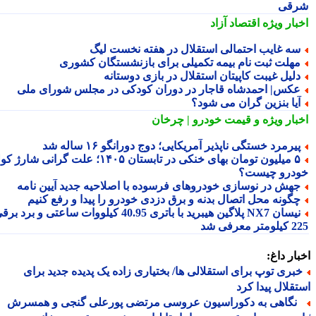
قی
بار ویژه
اقتصاد آزاد
ه غایب احتمالی استقلال در هفته نخست لیگ
هلت ثبت نام بیمه تکمیلی برای بازنشستگان کشوری
لیل غیبت کاپیتان استقلال در بازی دوستانه
کس| احمدشاه قاجار در دوران کودکی در مجلس شورای ملی
یا بنزین گران می شود؟
بار ویژه
و قیمت خودرو | چرخان
یرمرد خستگی ناپذیر آمریکایی؛ دوج دورانگو ۱۶ ساله شد
۵ میلیون تومان بهای خنکی در تابستان ۱۴۰۵؛ علت گرانی شارژ کولر
درو چیست؟
هش در نوسازی خودروهای فرسوده با اصلاحیه جدید آیین نامه
گونه محل اتصال بدنه و برق دزدی خودرو را پیدا و رفع کنیم
نیسان NX7 پلاگین هیبرید با باتری 40.95 کیلووات ساعتی و برد برقی
 معرفی شد
ار داغ:
بری توپ برای استقلالی ها/ بختیاری زاده یک پدیده جدید برای
قلال پیدا کرد
گاهی به دکوراسیون عروسی مرتضی پورعلی گنجی و همسرش