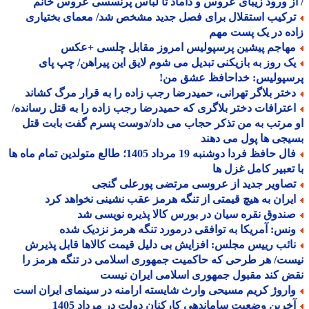
ز ورود زیبای عروس و داماد تا لباس پرنسسی عروس خانم
رکیب استقلال برای فصل جدید مشخص شد/ معمای بختیاری
ه در یک پست مهم
هاجم پیشین پرسپولیس امروز مقابل چلسی +عکس
ک روز به بازیکنی تبدیل می شوم لایق این پیراهن/ چپ پای
سپولیس: خداحافظ عشق من!
ختر بلاگر تهرانی، حمیدرضا رجب زاده را به قرار مرگ کشاند
عترافات دختر بلاگری که حمیدرضا رجب زاده را به قتل رسانده/
مرتب به من تذکر حجاب می داد/دوست پسرم گفت بابت قتل
جی ها پول می دهند
فال حافظ فردا دوشنبه 19 مرداد 1405؛ طالع متولدین تمام ماه ها
تعبیر کامل غزل ها
صاویر جدید از عروسی مرتضی پورعلی گنجی
یران به هیچ قیمتی از تنگه هرمز عقب نشینی نخواهد کرد
ندوق نقره سیان در بورس کالا پذیره نویسی شد
نس: آمریکا به توافقی درمورد تنگه هرمز نزدیک شده
ائب رییس مجلس: افزایش بی دلیل قیمت کالاها قابل پذیرش
ت/ هر طرحی که حاکمیت جمهوری اسلامی در تنگه هرمز را
 کند مقبول جمهوری اسلامی ایران نیست
اروژ کریم مسیحی وارث شایسته ارامنه در سینمای ایران است
خرین وضعیت ساماندهی کارکنان دولت در مرداد 1405