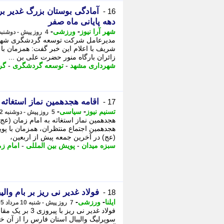
16 -
دهه پایانی ماه صفر
-
-
شهر آرا نیوز
ورزشی
4 روز پیش - دوشنبه 12 مرداد 1405، 21:07
مدیرعامل شرکت توسعه گردشگری شهردا
شریف با اعلام این خبر گفت: همزمان با
زائران بارگاه منور حضرت علی بن ...
شهرداری مشهد
-
توسعه گردشگری
-
گر
اقامه هجدهمین نماز استغاثه 
17 -
-
-
تسنیم نیوز
سیاسی
5 روز پیش - دوشنبه 12 مرداد 1405، 12:00
هجدهمین نماز استغاثه به امام زمان (عج
هجدهمین اجتماع منتظران، همزمان با پوی
(عج) در آخرین جمعه پیش از اربعین،
سبزه میدان
-
پویش بین المللی
-
امام زم
فولاد غدیر نی ریز بر بام وال
18 -
-
-
ایلنا
ورزشی
7 روز پیش - شنبه 10 مرداد 1405، 10:02
فولاد غدیر نی ر
سوپرلیگ والیبال استان فارس را از آن 