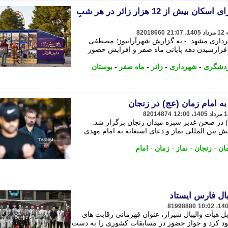
آمادگی بوستان بزرگ غدیر برای اسکان بیش از 12 هزار زائر در هر شبِ
82018660
ری مشهد: - به گزارش شهرآرانیوز؛ مصطفی
 فرارسیدن دهه پایانی ماه صفر و افزایش حضور
دشگری
-
شهرداری
-
زائر
-
ماه صفر
-
بوستان
به امام زمان (عج) در زنجان
82014874
) در صحن غدیر سبزه میدان زنجان برگزار شد.
ش بین المللی نماز و دعای استغاثه به امام مهدی
ان
-
زنجان
-
نماز
-
زمان
-
امام
یبال فارس ایستاد
81998880
یز با پیروزی 3 بر یک مقابل هیأت والیبال شیراز، عنوان قهرمانی رقابت های
خود کرد و جواز حضور در مسابقات کشوری را به دست