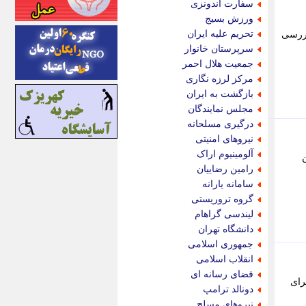
سفارت اندونزی
اینتیتر
ورزش بسیج
ایونا نیوز
تحریم علیه ایران
بررسی
بازتاب آنلاین
سرپرستان خانوار
باشگاه خبرنگاران
جمعیت هلال احمر
باغستان نیوز
مرکز لرزه نگاری
بامبوک
بازگشت به ایران
ببین و بخون
مجلس نمایندگان
بدینسان
درگیری مسلحانه
بنکر
نیروهای امنیتی
بیت ران
آلومینیوم اراک
پارس فوتبال
رامین رضاییان
پارسینه
سامانه یارانه
پارسینه پلاس
گروه تروریستی
پاز آنلاین
لیندسی گراهام
پاس گل
دانشگاه تهران
پانا
جمهوری اسلامی
پرتو نیوز
انقلاب اسلامی
پرسون
فضای رسانه ای
رای
پنجره نیوز
دونالد ترامپ
پویامگ
نیروهای مسلح