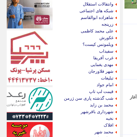
اکونیوز
وانتقالات استقلال
الف
شبکه های اجتماعی
انتشار آنلاین
شاهزاده ابوالقاسم
اندیشه قرن
زرینجه
اندیشه معاصر
علی محمد کاظمی
اندیشه ها
غکورش
انرژی پرس
ویلموتس کیست؟
ای استخدام
سفیداب
ایتنا
غرب آفریقا
ایراف
مهدی یغمایی
ایران آرت
شهر فلاورجان
ایران آنلاین
تبلیغات
ایران زندگی
امام جواد
ایران فوری
قیمت لپ تاپ
ایرانی روز
غاز
شب گذشته پاری سن ژرمن
ایرانیتال
محمد بن زاید
ایرنا
شهرداری باقرشهر
ایسکانیوز
نخبه
ایسنا
افلاک
ایکنا
محمد شهر
ایلنا