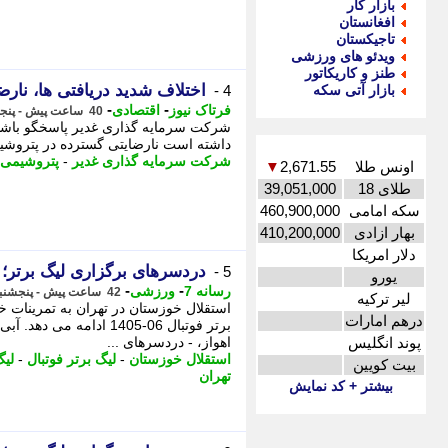
بازار کار
افغانستان
تاجیکستان
ویدئو های ورزشی
طنز و کاریکاتور
اختلاف شدید دریافتی ها، نار
بازار آتی سکه
4 -
-
-
فرتاک نیوز
اقتصادی
40 ساعت پیش - پنجشنبه 15 مرداد 1405، 16:05
شرکت سرمایه گذاری غدیر پاسخگو باشد ؛ 
داشته است نارضایتی گسترده در پتروشی
شرکت سرمایه گذاری غدیر
-
پتروشیمی
اونس طلا
2,671.55
▼
طلای 18
39,051,000
سکه امامی
460,900,000
بهار ازادی
410,200,000
دلار امریکا
دردسرهای برگزاری لیگ برتر؛ 
5 -
یورو
-
-
رسانه 7
ورزشی
42 ساعت پیش - پنجشنبه 15 مرداد 1405، 13:25
لیر ترکیه
استقلال خوزستان در تهران به تمرینات 
درهم امارات
برتر فوتبال 06-1405 ادا
پوند انگلیس
اهواز، - دردسرهای ...
استقلال خوزستان
-
لیگ برتر فوتبال
-
لیگ
بیت کویین
تهران
بیشتر + کد نمایش