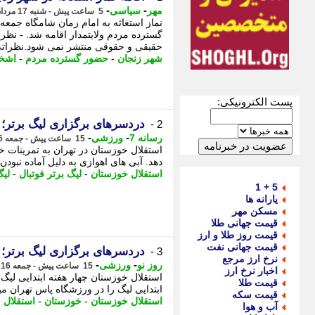
-
-
مهر
سیاسی
5 ساعت پیش - شنبه 17 مرداد 1405، 02:40
نماز استغاثه به امام زمان شامگاه جمع
گسترده مردم ولایتمدار اقامه شد. - نظ
حقیقی و حقوقی منتشر نمی شود.نظراتی 
شهر زنجان
-
حضور گسترده مردم
-
اشخ
پست الکترونیکی:
دردسرهای برگزاری لیگ برتر؛ 
2 -
-
-
رسانه 7
ورزشی
15 ساعت پیش - جمعه 16 مرداد 1405، 16:40
دهد. آبی های اهوازی به دلیل آماده نبود
استقلال خوزستان
-
لیگ برتر فوتبال
-
لیگ
5 + 1
یارانه ها
مسکن مهر
قیمت جهانی طلا
قیمت روز طلا و ارز
قیمت جهانی نفت
دردسرهای برگزاری لیگ برتر؛ 
3 -
نرخ ارز مرجع
-
-
روز نو
ورزشی
15 ساعت پیش - جمعه 16 مرداد 1405، 16:37
اخبار نرخ ارز
استقلال خوزستان چهار هفته ابتدایی لیگ 
قیمت طلا
ابتدایی لیگ را در ورزشگاه پاس تهران می
قیمت سکه
استقلال خوزستان
-
خوزستان
-
استقلال
-
آب و هوا