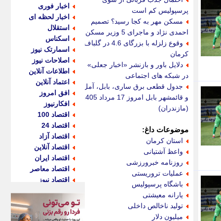
اخبار فوری
پرسپولیس کم است
اخبار لحظه ای
مسکن مهر به کجا رسید؟ تصمیم
استقلال
احمدی نژاد و ماجرای 5 وزیر مسکن
اسکناس
وقوع زلزله با بزرگای 4.6 در گلباف
اسمارتک نیوز
کرمان
اصلاحات نیوز
دلایل باور و بازنشر «اخبار جعلی»
اطلاعات آنلاین
در شبکه های اجتماعی
اعتماد آنلاین
جدول قطعی برق ساری، بابل، آمل
افق امروز
و قائمشهر بابل امروز 17 مرداد 1405
افکارنیوز
(مازندران)
اقتصاد 100
اقتصاد 24
موضوعات داغ:
اقتصاد آزاد
استان کرمان
اقتصاد آنلاین
واعظ آشتیانی
اقتصاد ایران
روزنامه خبرورزشی
اقتصاد معاصر
عملیات تروریستی
اقتصاد نیوز
باشگاه پرسپولیس
اکو ایران
یارانه معیشتی
اکوفارس
تولید ناخالص داخلی
اکونگار
میلیون دلار