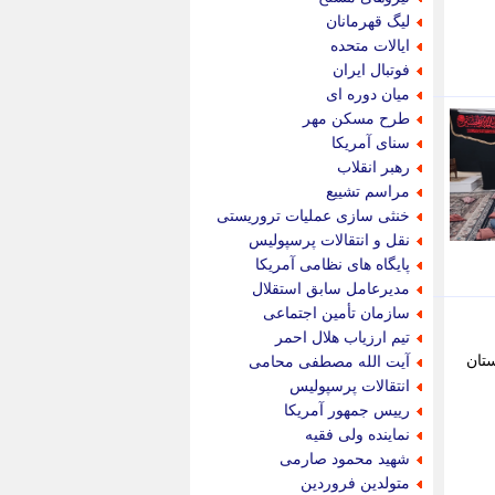
پویه آنلاین
لیگ قهرمانان
پیام نفت
ایالات متحده
تابناک
فوتبال ایران
تازه نیوز
میان دوره ای
تبیان
طرح مسکن مهر
تجارت نیوز
سنای آمریکا
تحریریه
رهبر انقلاب
ترابر نیوز
مراسم تشییع
ترفندباز
خنثی سازی عملیات تروریستی
تریبون اقتصاد
نقل و انتقالات پرسپولیس
تسنیم نیوز
پایگاه های نظامی آمریکا
تک ناک
مدیرعامل سابق استقلال
تکراتو
سازمان تأمین اجتماعی
توریسم آنلاین
تیم ارزیاب هلال احمر
تولید نیوز
تان
آیت الله مصطفی محامی
تیتر فوری
انتقالات پرسپولیس
تیکنا
رییس جمهور آمریکا
جاب ویژن
نماینده ولی فقیه
جار نیوز
شهید محمود صارمی
جالبتر
متولدین فروردین