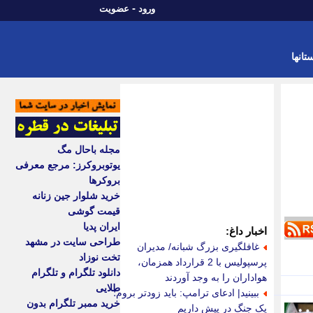
-
ورود
عضویت
تانها
مجله باحال مگ
یوتوبروکرز: مرجع معرفی
بروکرها
خرید شلوار جین زنانه
قیمت گوشی
ایران پدیا
اخبار داغ:
طراحی سایت در مشهد
غافلگیری بزرگ شبانه/ مدیران
تخت نوزاد
پرسپولیس با 2 قرارداد همزمان،
دانلود تلگرام و تلگرام
هواداران را به وجد آوردند
طلایی
ببینید| ادعای ترامپ: باید زودتر بروم؛
خرید ممبر تلگرام بدون
یک جنگ در پیش داریم