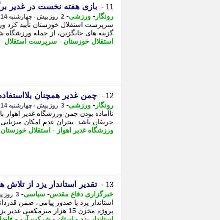
بازی هفته نخست در غدیر بر
11 -
-
-
رونگار
ورزشی
2 روز پیش - چهارشنبه 14 مرداد 1405، 20:27
سرپرست استقلال خوزستان تأیید کرد ورز
گزینه های جایگزین، از جمله ورزشگاه شه
استقلال خوزستان
-
سرپرست استقلال
-
چمن غدیر همچنان بلااستفاد
12 -
-
-
رونگار
ورزشی
3 روز پیش - چهارشنبه 14 مرداد 1405، 16:47
ناآماده بودن چمن ورزشگاه غدیر اهواز 
حریفان باشد. بحران عدم امکان میزبانی 
ورزشگاه غدیر اهواز
-
استقلال خوزستان
-
تقدیر استاندار یزد از تلاش
13 -
-
-
خبرگزاری دفاع مقدس
سیاسی
3 روز پیش - چهارشنبه 14 مرداد 1405، 16:45
استاندار یزد با صدور پیامی، ضمن قدرد
پروژه مخزن 15 هزار مترمکعبی غدیر یزد را گامی مؤثر در تقویت زیرساخت های آبرسانی،
استاندار یزد
-
استان
-
شرکت آب و فاضل