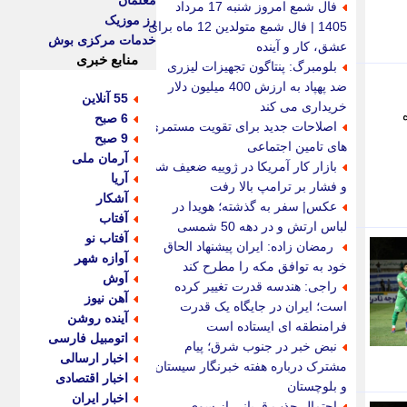
معلمان
فال شمع امروز شنبه 17 مرداد
رز موزیک
1405 | فال شمع متولدین 12 ماه برای
خدمات مرکزی بوش
عشق، کار و آینده
منابع خبری
بلومبرگ: پنتاگون تجهیزات لیزری
ضد پهپاد به ارزش 400 میلیون دلار
55 آنلاین
خریداری می کند
6 صبح
اصلاحات جدید برای تقویت مستمری
9 صبح
های تامین اجتماعی
آرمان ملی
بازار کار آمریکا در ژوییه ضعیف شد
آریا
و فشار بر ترامپ بالا رفت
آشکار
عکس| سفر به گذشته؛ هویدا در
آفتاب
لباس ارتش و در دهه 50 شمسی
آفتاب نو
رمضان زاده: ایران پیشنهاد الحاق
آوازه شهر
خود به توافق مکه را مطرح کند
آوش
راجی: هندسه قدرت تغییر کرده
آهن نیوز
است؛ ایران در جایگاه یک قدرت
آینده روشن
فرامنطقه ای ایستاده است
اتومبیل فارسی
نبض خبر در جنوب شرق؛ پیام
اخبار ارسالی
مشترک درباره هفته خبرنگار سیستان
اخبار اقتصادی
و بلوچستان
اخبار ایران
احتمال جذب قربانی از سوی