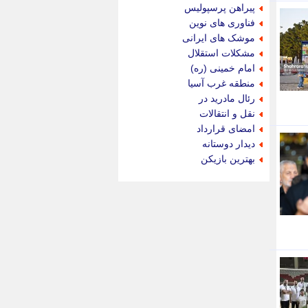
جام جم
پیراهن پرسپولیس
جدید پرس
فناوری های نوین
جماران
موشک های ایرانی
جوان ایرانی
مشکلات استقلال
جهان مانا
امام خمینی (ره)
جهان نگر
منطقه غرب آسیا
جهان نیوز
رئال مادرید در
چطور
نقل و انتقالات
چمپیونات
امضای قرارداد
چمدون
دیدار دوستانه
چه خبر
بهترین بازیکن
حادثه 24
حرف تو
حوادث پلاس
حوزه نیوز
خبر آنلاین
خبر جنوب
خبر سیاسی
خبر گردون
خبر ورزشی
خبرجو