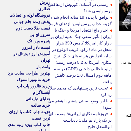
ریزش
رسمی در آستانه؛ کوروش اژدهاکش
عطاری
پرسپولیسی شد؟
فروشگاه لوله و اتصالات
توافق با پدیده 19 ساله انجام شد؛/
پخش زنده جام جهانی
گزینه جذاب پرسپولیس: اژدهای قرمز!
قیمت طلا دست دوم
اخبار داغ اقتصاد آمریکا و جنگ با
سرور اچ پی
ایران | تأثیر منفی جنگ علیه ایران بر
پنجره وین تک
بازار کار آمریکا؛ کاهش 350 هزار
قیمت دلار امروز
شغل در ماه / رکود قریب الوقوع در
آموزش ارز دیجیتال در
سایه افزایش هزینه های جنگ؛ نرخ
تهران
کسب آمادگی لازم در راستای حضور در لیگ برتر فوتبال 06-1405 ادامه می
بیکاری آمریکا به 5.2 درصد رسید؛
وانت بار
تولید ناخالص داخلی (GDP) در سه
بهترین طراحی سایت یزد
ماهه دوم امسال 1.8 درصد کاهش
خرید مانیتور استوک
یافت
خرید فالوور پاپ آپ
عجیب ترین پیشنهادی که محمد صلاح
اینستاگرام
رد کرد!
هدایای تبلیغاتی
با این وضع، سیتی ششم یا هفتم می
خرید سالت
شود!
هزینه چاپ کتاب با ارزان
«روزنامه نگاری ایرانی»؛ مقدمه ای
ته
ترین قیمت
بر یک پارادایم ملی: یادداشت
چاپ کتاب ویژه رتبه بندی
ابوالفضل فاتح