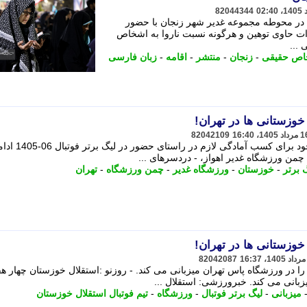
82044344
ه در محوطه مجموعه غدیر شهر زنجان با حضور
رات حاوی توهین و هرگونه نسبت ناروا به اشخاص
...
اص حقیقی
-
زنجان
-
منتشر
-
اقامه
-
زبان فارسی
خوزستانی ها در تهران!
82042109
استقلال خوزستان در تهران به تمرینات خود برای 
ن چمن ورزشگاه غدیر اهواز، - دردسرهای ...
 برتر
-
خوزستان
-
ورزشگاه غدیر
-
چمن ورزشگاه
-
تهران
خوزستانی ها در تهران!
82042087
را در ورزشگاه پاس تهران میزبانی می کند. - روزنو :استقلال خوزستان چهار هف
زبانی می کند. خبرورزشی: استقلال ...
میزبانی
-
لیگ برتر فوتبال
-
ورزشگاه
-
تیم فوتبال استقلال خوزستان