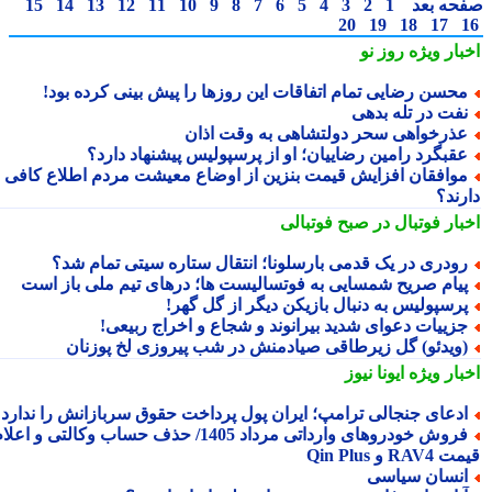
حه بعد
1
2
3
4
5
6
7
8
9
10
11
12
13
14
15
20
19
18
17
بار ویژه
روز نو
حسن رضایی تمام اتفاقات این روزها را پیش بینی کرده بود!
فت در تله بدهی
ذرخواهی سحر دولتشاهی به وقت اذان
قبگرد رامین رضاییان؛ او از پرسپولیس پیشنهاد دارد؟
وافقان افزایش قیمت بنزین از اوضاع معیشت مردم اطلاع کافی
رند؟
بار فوتبال در صبح فوتبالی
ودری در یک قدمی بارسلونا؛ انتقال ستاره سیتی تمام شد؟
یام صریح شمسایی به فوتسالیست ها؛ درهای تیم ملی باز است
رسپولیس به دنبال بازیکن دیگر از گل گهر!
زییات دعوای شدید بیرانوند و شجاع و اخراج ربیعی!
ویدئو) گل زیرطاقی صیادمنش در شب پیروزی لخ پوزنان
بار ویژه
ایونا نیوز
دعای جنجالی ترامپ؛ ایران پول پرداخت حقوق سربازانش را ندارد
فروش خودروهای وارداتی مرداد 1405/ حذف حساب وکالتی و اعلام
RA و Qin Plus
نسان سیاسی