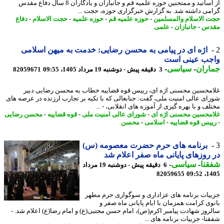
از اساتید و ممتحنین حوزه علمیه قم و جانبازان و یادگاران 8 سال دفاع مقدس
می داشته شد. به گزارش خبرگزاری حوزه، حجت ...
 الاسلام والمسلمین
-
حوزه علمیه قم
-
حوزه علمیه
-
حجت الاسلام
-
دفاع
دس
-
جانبازان
-
علمی
اژه ای در پیامی به محسن رضایی: خدمت به میهن اسلامی
جب عینی است
اران
-
سیاسی
-
3 دقیقه پیش - دوشنبه 19 مرداد 1405، 09:55
82059671
محسین محسنی اژه ای، رییس قوه قضاییه خطاب به محسن رضایی دبیر
ای عالی امنیت ملی، گفت: جنابعالی که با تکیه بر تجارب ارزنده در عرصه های
ف و با بهره گیری از آموزه های انقلابی، - ...
محسین محسنی اژه ای
-
شورای عالی امنیت ملی
-
قوه قضاییه
-
محسن رضایی
یس قوه قضاییه
-
اسلامی
-
محسن
برنامه های حرم حضرت معصومه (س)
روزهای پایانی ماه صفر اعلام شد
نا
-
سیاسی
-
6 دقیقه پیش - دوشنبه 19 مرداد
82059655
1405
یات برنامه های عزاداری و سوگواری حرم مطهر
وی کرامت همزمان با ایام پایانی ماه صفر و
روز شهادت پیامبر اکرم(ص)، امام حسن مجتبی(ع) و امام رضا(ع) اعلام شد. -
نا- جزییات برنامه های ...