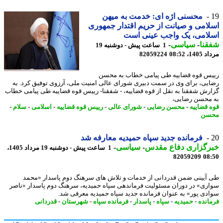
محسنی اژه ای: خدمت به میهن
امی و صیانت از حریم اقتدار جمهوری
لامی، یک واجب عینی است
نا
-
سیاسی
-
1 ساعت پیش - دوشنبه 19
1، 08:52
82059224
س قوه قضاییه طی پیامی خطاب به محسن
یی، برای وی در سمت دبیری شورای عالی امنیت ملی، آرزوی توفیق کرد. به
رش شفقنا به نقل از قوه قضاییه، - شفقنا- رییس قوه قضاییه طی پیامی خطاب
محسن رضایی،
 قضاییه
-
محسن رضایی
-
شورای عالی
-
رییس قوه قضاییه
-
اسلامی
-
سلام
-
سن
فرمانده جدید سپاه حمیدیه معارفه شد
رگزاری دفاع مقدس
-
سیاسی
-
1 ساعت پیش - دوشنبه 19 مرداد 1405،
82059209
08
آیینی ضمن قدردانی از خدمات و تلاش های سرهنگ دوم پاسدار «محمد
ری» در دوران مسئولیت فرماندهی سپاه حمیدیه، سرهنگ دوم پاسدار «ناصر
دی پور» به عنوان فرمانده جدید سپاه حمیدیه معرفی شد.
انده
-
حمیدیه
-
سپاه
-
پاسدار
-
فرمانده سپاه
-
شهرستان
-
قدردانی