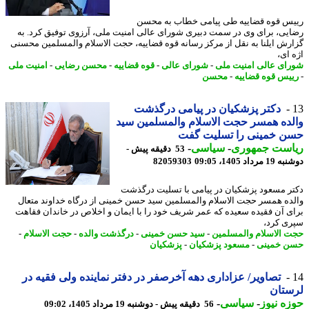
س قوه قضاییه طی پیامی خطاب به محسن
یی، برای وی در سمت دبیری شورای عالی امنیت ملی، آرزوی توفیق کرد. به
رش ایلنا به نقل از مرکز رسانه قوه قضاییه، حجت الاسلام والمسلمین محسنی
 ای،
ای عالی امنیت ملی
-
شورای عالی
-
قوه قضاییه
-
محسن رضایی
-
امنیت ملی
یس قوه قضاییه
-
محسن
دکتر پزشکیان در پیامی درگذشت
ده همسر حجت الاسلام والمسلمین سید
ن خمینی را تسلیت گفت
است جمهوری
-
سیاسی
-
53 دقیقه پیش -
رداد 1405، 09:05
82059303
ر مسعود پزشکیان در پیامی با تسلیت درگذشت
ده همسر حجت الاسلام والمسلمین سید حسن خمینی از درگاه خداوند متعال
ی آن فقیده سعیده که عمر شریف خود را با ایمان و اخلاص در خاندان فقاهت
ی کرد،
 الاسلام والمسلمین
-
سید حسن خمینی
-
درگذشت والده
-
حجت الاسلام
-
 خمینی
-
مسعود پزشکیان
-
پزشکیان
تصاویر/ عزاداری دهه آخرصفر در دفتر نماینده ولی فقیه در
ستان
ه نیوز
-
سیاسی
-
56 دقیقه پیش - دوشنبه 19 مرداد 1405، 09:02