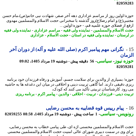
82059
ه/اولین روز از مراسم عزاداری دهه آخر صفر، شهادت نبی خاتم(ص)،مام حسن
بی(ع) و امام رضا(ع)روز گذشته با سخنرانی حجت الاسلام والمسلمین مهدوی
ع از فضلای حوزه علمیه قم، - حوزه/اولین ...
 الاسلام والمسلمین
-
نماینده ولی فقیه
-
مراسم عزاداری
-
نماینده ولی فقیه
لرستان
-
نماینده ولی فقیه در استان
-
حجت الاسلام
-
عزاداری
نگرانی مهم پیامبر اکرم (صلی الله علیه و آله) از دوران آخر
مان
ه نیوز
-
سیاسی
-
56 دقیقه پیش - دوشنبه 19 مرداد 1405، 09:02
82059
ه/ بسیاری از والدین برای سلامت جسم، آموزش و رفاه فرزندان خود برنامه
ی دقیقی دارند. اما گاهی تربیت دینی و اخلاقی در میان این دغدغه ها به حاشیه
رود. کارشناسان تربیتی تأکید می کنند که کودک،
یت دینی
-
فرزندان
-
تربیت
-
اخلاقی
-
والدین
-
پیامبر اکرم
-
برنامه ریزی
پیام رییس قوه قضاییه به محسن رضایی
نویس
-
سیاسی
-
1 ساعت پیش - دوشنبه 19 مرداد 1405، 08:58
82059255
 الاسلام والمسلمین محسنی اژه ای، طی پیامی خطاب به محسن رضایی،
ی وی در سمت دبیری شورای عالی امنیت حجت الاسلام والمسلمین محسنی