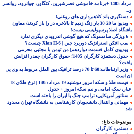
مرداد 1405 +برنامه خاموشی قصرشیرین، کنگاور، جوانرود، روانسر
ستگیری باند کلاهبرداری های روغنی!
ویدیو| ما 20-30 بار زنگ زدیم تا بالاخره در را باز کردند/ معاون
گاه اصلا پرسپولیسی نیست!
درویدی دیگری ندارد
ب افکن استراتژیک دوربرد چین | Xian H-6 چیست؟
یدیوی کامل قسمت دوازدهم| من تومن با مجتبی محرمی
جدول دستمزد کارگران 1405؛ حقوق کارگران چقدر افزایش
فت؟
وزیر ارتباطات:60 تا 70 درصد ترافیک بین الملل مربوط به وی پی
 است
قیمت طلا و سکه امروز دوشنبه 19 مرداد 1405 | نرخ طلای 18
ر، سکه امامی و نیم سکه امروز + جدول
ناتور آمریکایی: ترامپ جنگ با ایران را باخته است
همانی و انتقال دانشجویان کارشناسی به دانشگاه تهران محدود
ضوعات داغ:
ستمزد کارگران