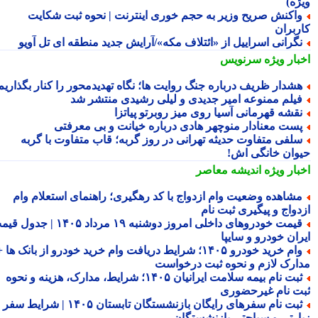
ژه)
اکنش صریح وزیر به حجم خوری اینترنت | نحوه ثبت شکایت
ربران
گرانی اسراییل از «ائتلاف مکه»/آرایش جدید منطقه ای تل آویو
بار ویژه
سرنویس
شدار ظریف درباره جنگ روایت ها؛ نگاه تهدیدمحور را کنار بگذاریم
یلم ممنوعه امیر جدیدی و لیلی رشیدی منتشر شد
قشه قهرمانی آسیا روی میز روبرتو پیاتزا
ست معنادار منوچهر هادی درباره خیانت و بی معرفتی
لفی متفاوت حدیثه تهرانی در روز گربه؛ قاب متفاوت با گربه
وان خانگی اش!
بار ویژه
اندیشه معاصر
شاهده وضعیت وام ازدواج با کد رهگیری؛ راهنمای استعلام وام
دواج و پیگیری ثبت نام
قیمت خودروهای داخلی امروز دوشنبه ۱۹ مرداد ۱۴۰۵ | جدول قیمت
ران خودرو و سایپا
وام خرید خودرو ۱۴۰۵؛ شرایط دریافت وام خرید خودرو از بانک ها +
ارک لازم و نحوه ثبت درخواست
ثبت نام بیمه سلامت ایرانیان ۱۴۰۵؛ شرایط، مدارک، هزینه و نحوه
ت نام غیرحضوری
ثبت نام سفرهای رایگان بازنشستگان تابستان ۱۴۰۵ | شرایط سفر
ارتی و سیاحتی بازنشستگان