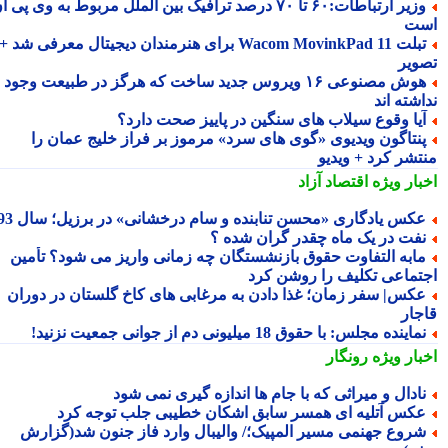
وزیر ارتباطات:۶۰ تا ۷۰ درصد ترافیک بین الملل مربوط به وی پی ان
ت
تبلت Wacom MovinkPad 11 برای هنرمندان دیجیتال معرفی شد +
ویر
هوش مصنوعی ۱۶ ویروس جدید ساخت که هرگز در طبیعت وجود
شته اند
یا وقوع سیلاب های سنگین در پاییز صحت دارد؟
نتاگون ویدیوی «گوی های سرد» مرموز بر فراز خلیج عمان را
تشر کرد + ویدیو
بار ویژه
اقتصاد آزاد
کس یادگاری «محسن تنابنده و سام درخشانی» در برزیل؛ سال 93
فت در یک ماه چقدر گران شده ؟
ابه التفاوت حقوق بازنشستگان چه زمانی واریز می شود؟ تأمین
تماعی تکلیف را روشن کرد
کس| سفر زمان؛ غذا دادن به مرغابی های کاخ گلستان در دوران
جار
ماینده مجلس: با حقوق 18 میلیونی دم از جوانی جمعیت نزنید!
بار ویژه
رونگار
ادال و میراثی که با جام ها اندازه گیری نمی شود
کس آتلیه ای همسر سابق اشکان خطیبی جلب توجه کرد
روع جهنمی مسیر المپیک؛/ والیبال وارد فاز جنون شد(گزارش