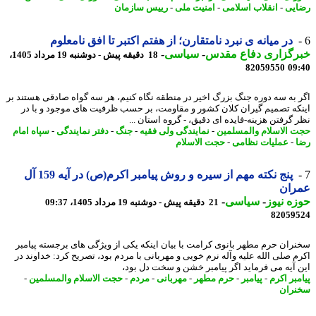
یی
-
انقلاب اسلامی
-
امنیت ملی
-
رییس سازمان
در میانه ی نبرد نامتقارن؛ از هفتم اکتبر تا افق نامعلوم
رگزاری دفاع مقدس
-
سیاسی
-
18 دقیقه پیش - دوشنبه 19 مرداد 1405،
82059550
09
 به سه دوره جنگ بزرگ اخیر در منطقه نگاه کنیم، هر سه گواه صادقی هستند بر
که تصمیم گیران کلان کشور و مقاومت، بر حسب ظرفیت های موجود و با در
 گرفتن هزینه-فایده ای دقیق، - گروه استان ...
 الاسلام والمسلمین
-
نمایندگی ولی فقیه
-
جنگ
-
دفتر نمایندگی
-
سپاه امام
-
عملیات نظامی
-
حجت الاسلام
پنج نکته مهم از سیره و روش پیامبر اکرم(ص) در آیه 159 آل
ران
ه نیوز
-
سیاسی
-
21 دقیقه پیش - دوشنبه 19 مرداد 1405، 09:37
82059
ران حرم مطهر بانوی کرامت با بیان اینکه یکی از ویژگی های برجسته پیامبر
م صلی الله علیه وآله نرم خویی و مهربانی با مردم بود، تصریح کرد: خداوند در
 آیه می فرماید اگر پیامبر خشن و سخت دل بود،
بر اکرم
-
پیامبر
-
حرم مطهر
-
مهربانی
-
مردم
-
حجت الاسلام والمسلمین
-
ران