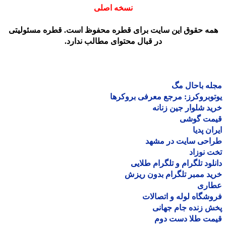
نسخه اصلی
مه حقوق این سایت برای قطره محفوظ است. قطره مسئولیتی
در قبال محتوای مطالب ندارد.
ه باحال مگ
وبروکرز: مرجع معرفی بروکرها
د شلوار جین زنانه
مت گوشی
ان پدیا
احی سایت در مشهد
 نوزاد
لود تلگرام و تلگرام طلایی
د ممبر تلگرام بدون ریزش
اری
شگاه لوله و اتصالات
 زنده جام جهانی
مت طلا دست دوم