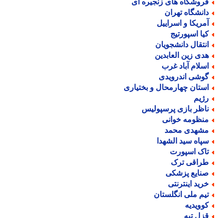
روشگاه های زنجیره ای
انشگاه تهران
مریکا و اسراییل
یا اسپورتیج
نتقال دانشجویان
دی زین العابدین
سلام آباد غرب
وشی اندرویدی
ستان چهارمحال و بختیاری
ژیم
اظر بازی پرسپولیس
نظومه خوانی
شهدی محمد
پاه سید الشهدا
اک اسپورت
راقی ترک
نایع پزشکی
رید اینترنتی
یم ملی انگلستان
وویدیه
زل تپه