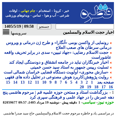
-
-
-
-
خبر
کرونا
استخدام
جام جهانی
اوقات
-
-
-
شرعی
آب و هوا
تماس
ویدئوهای ورزشی
09:58 | 1405/5/19
ار حجت الاسلام والمسلمین
سرویسها
رونمایی از واکسن بومی «آنگارا» و طرح ژن درمانی و ویروس
رمانی سرطان های صعب العلاج
حجت الاسلام رضایی: «جهاد تبیین» سدی در برابر تحریف واقعه
اشوراست
اخبار خبرنگاران نباید در جامعه انشقاق و دودستگی ایجاد کند
تسلیت رییس جمهور به استاد سید حسن خمینی
«سازش محوری» اولویت دستگاه قضایی خراسان شمالی است
روایت پژوهش|کاربرد هوش مصنوعی در تحلیل داده های فقهی
حه بعد
1
2
3
4
5
6
7
8
9
10
11
12
13
14
15
20
19
18
17
بزرگداشت استاد و ممتحن حوزه علمیه قم | مرحوم هاشمی پنج
 عمرش را در جهاد علمی و فرهنگی سپری کرد
ه نیوز
-
سیاسی
-
1 دقیقه پیش - دوشنبه 19 مرداد 1405، 09:57
82059677
مراسمی یاد و خاطره مرحوم حجت الاسلام والمسلمین حاج سید صدرا هاشمی