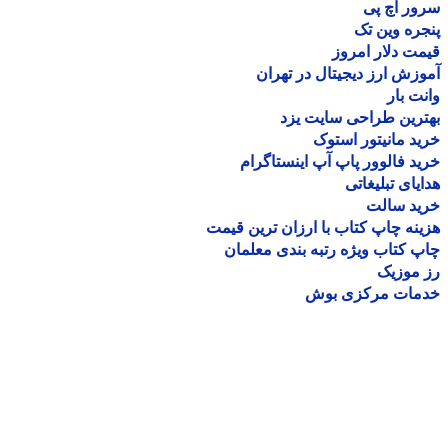
ر اچ پی
ره وین تک
ت دلار امروز
زش ارز دیجیتال در تهران
ت بار
رین طراحی سایت یزد
د مانیتور استوک
د فالوور پاپ آپ اینستاگرام
یای تبلیغاتی
ید سالت
نه چاپ کتاب با ارزان ترین قیمت
 کتاب ویژه رتبه بندی معلمان
موزیک
مات مرکزی بوش