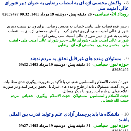
واکنش محسنی اژه ای به انتصاب رضایی به عنوان دبیر شورای
ی امنیت ملی
اد 24
-
سیاسی
-
26 دقیقه پیش - دوشنبه 19 مرداد 1405، 09:32
82059497
س قوه قضاییه طی پیامی خطاب به محسن رضایی، برای وی در سمت دبیری
ای عالی امنیت ملی، آرزوی توفیق کرد. - واکنش محسنی اژه ای به انتصاب
یی به عنوان دبیر شورای عالی امنیت ملی رییس قوه ...
ای عالی امنیت ملی
-
شورای عالی
-
دبیر شورای عالی امنیت ملی
-
امنیت
-
محسن رضایی
-
محسنی اژه ای
-
رضایی
مسئولان وعده های غیرقابل تحقق به مردم ندهند
ه نیوز
-
سیاسی
-
26 دقیقه پیش - دوشنبه 19 مرداد 1405، 09:32
82059
ه / حجت الاسلام والمسلمین شعبانی با تأکید بر ضرورت پیگیری جدی مطالبات
م، گفت: مسئولان باید از طرح وعده های غیرقابل تحقق پرهیز کنند و در صورت
ام قولی درباره آب، زمین یا دیگر مسائل،
 الاسلام والمسلمین
-
مسئولان
-
حجت الاسلام
-
پیگیری
-
شعبانی
-
مردم
-
ب الله شعبانی
دانشگاه ها باید پرچمدار آزادی علم و تولید قدرت بین المللی
ند
ه نیوز
-
سیاسی
-
31 دقیقه پیش - دوشنبه 19 مرداد 1405، 09:27
82059