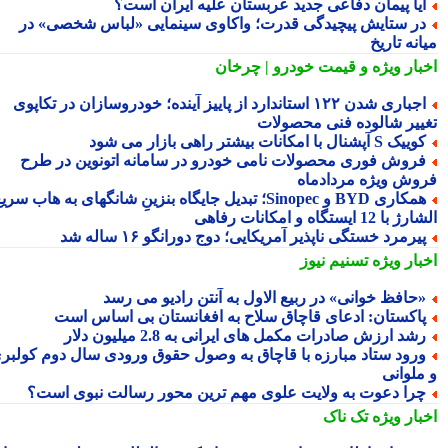
یا پیمان دفاعی جدید عربستان علیه ایران است؟
ر ستایش پیچیدگی قدرت؛ واکاوی سینمایی «لباس شخصی» در
نه تاریخ
بار ویژه
و قیمت خودرو | چرخان
اجباری شدن ۱۲۲ استاندارد از پاییز آینده؛ خودروسازان در تکاپوی
ییر شالوده فنی محصولات
یک S آپشنال با امکانات بیشتر راهی بازار می شود
روش فوری محصولات نامی خودرو در سامانه اتونوین در طرح
وش ویژه مردادماه
همکاری BYD و Sinopec؛ تبدیل جایگاه بنزینِ شانگهای به هاب سریع
ا 12 ایستگاه و امکانات رفاهی
یرمرد خستگی ناپذیر آمریکایی؛ دوج دورانگو ۱۶ ساله شد
بار ویژه
تسنیم نیوز
حافظ خوانی» در ربیع الاول به آنتن رادیو می رسد
اکستان: ادعای قاچاق سلاح به افغانستان بی اساس است
شد ارزش صادرات مکمل های ایرانی به 2.8 میلیون دلار
رود ستاد مبارزه با قاچاق به وصول حقوق ورودی سال دوم کولبری
ملوانی
را دعوت به ولایت علوی مهم ترین محور رسالت نبوی است؟
بار ویژه
تک ناک