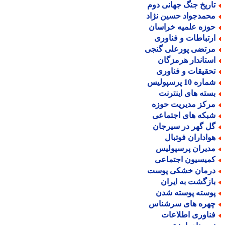
اریخ جنگ جهانی دوم
حمدجواد حسین نژاد
وزه علمیه خراسان
رتباطات و فناوری
رتضی پورعلی گنجی
ستاندار هرمزگان
حقیقات و فناوری
اره 10 پرسپولیس
سته های اینترنت
رکز مدیریت حوزه
بکه های اجتماعی
ل گهر در سیرجان
واداران فوتبال
دیران پرسپولیس
میسیون اجتماعی
رمان خشکی پوست
ازگشت به ایران
وسته پوسته شدن
هره های سرشناس
ناوری اطلاعات