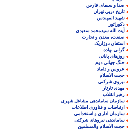
دا و سیمای فارس
اریخ دربی تهران
هید المهندس
کوراتور
یت الله سیدمحمد سعیدی
نعت، معدن و تجارت
ستفان دوژاریک
رانی نهاده
وزهای پایانی
نگ جهانی دوم
روس و داماد
جت الاسلام
یروی شرکتی
هدی تارتار
هبر انقلاب
ازمان ساماندهی مشاغل شهری
رتباطات و فناوری اطلاعات
ازمان اداری و استخدامی
اماندهی نیروهای شرکتی
جت الاسلام والمسلمین