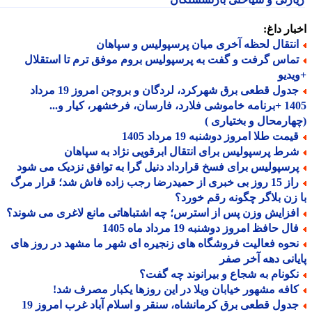
ار داغ:
نتقال لحظه آخری میان پرسپولیس و سپاهان
ماس گرفت و گفت به پرسپولیس بروم موفق ترم تا استقلال
دیو
جدول قطعی برق شهرکرد، لردگان و بروجن امروز 19 مرداد
1405 +برنامه خاموشی فلارد، فارسان، فرخشهر، کیار و...
ارمحال و بختیاری )
مت طلا امروز دوشنبه 19 مرداد 1405
رط پرسپولیس برای انتقال ابرقویی نژاد به سپاهان
رسپولیس برای فسخ قرارداد دنیل گرا به توافق نزدیک می شود
راز 15 روز بی خبری از حمیدرضا رجب زاده فاش شد؛ قرار مرگ
زن بلاگر چگونه رقم خورد؟
فزایش وزن پس از استرس؛ چه اشتباهاتی مانع لاغری می شوند؟
ل حافظ امروز دوشنبه 19 مرداد ماه 1405
حوه فعالیت فروشگاه های زنجیره ای شهر ما مشهد در روز های
انی دهه آخر صفر
کونام به شجاع و بیرانوند چه گفت؟
افه مشهور خیابان ویلا در این روزها یکبار مصرف شد!
جدول قطعی برق کرمانشاه، سنقر و اسلام آباد غرب امروز 19