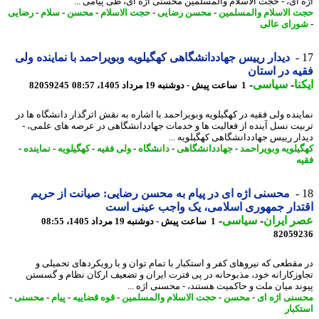
 ای، - حجت الاسلام والمسلمین محسنی اژه ای، طی پیامی ...
 الاسلام والمسلمین
-
محسن رضایی
-
حجت الاسلام
-
محسن
-
سلام
-
رضایی
رای عالی
دیدار رییس جهاددانشگاهی کهگیلویه وبویراحمد با نماینده ولی
ه در استان
نا
-
سیاسی
-
1 ساعت پیش - دوشنبه 19 مرداد 1405، 08:57
82059245
ینده ولی فقیه در کهگیلویه وبویراحمد با اشاره به نقش اثرگذار دانشگاه ها در
یت نسل آینده از فعالیت ها و خدمات جهاددانشگاهی در عرصه های علمی، -
ار رییس جهاددانشگاهی کهگیلویه ...
یلویه وبویراحمد
-
جهاددانشگاهی
-
دانشگاه
-
ولی فقیه
-
کهگیلویه
-
نماینده
-
ه
محسنی اژه ای در پیام به محسن رضایی: صیانت از حریم
دار جمهوری اسلامی، یک واجب عینی است
 ایران
-
سیاسی
-
1 ساعت پیش - دوشنبه 19 مرداد 1405، 08:55
82059
مقطعی که نیروهای کفر و استکبار با تمام توان و با رویکردهای تحمیلی و
وزکارانه خود، مذبوحانه در پی فترت ایران و تضعیف ارکان نظام و گسستن
ند میان ملت و حاکمیت هستند، - محسنی اژه ...
نی اژه ای
-
محسن
-
حجت الاسلام والمسلمین
-
قوه قضاییه
-
پیام
-
محسنی
-
کبار