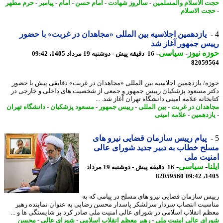
 الاسلام والمسلمین
-
سالروز شهادت
-
امام حسن
-
امام
-
پیامبر
-
حرم مطهر
ت الاسلام
یازدهمین اجلاسیه بین المللی «مجاهدان در غربت» با حضور
س جمهور آغاز شد
ه نیوز
-
سیاسی
-
16 دقیقه پیش - دوشنبه 19 مرداد 1405، 09:42
82059
ه/ یازدهمین اجلاسیه بین المللی «مجاهدان در غربت» دقایقی پیش با حضور
ر مسعود پزشکیان رییس جمهور و جمعی از شخصیت های داخلی و خارجی در
خانه علامه امینی دانشگاه تهران آغاز شد. ...
هدان در غربت
-
بین المللی
-
رییس جمهور
-
مسعود پزشکیان
-
دانشگاه تهران
زدهمین
-
علامه امینی
پیام رییس سازمان قضایی نیرو های
ح خطاب به دبیر جدید شورای عالی
یت ملی
ا
-
سیاسی
-
16 دقیقه پیش - دوشنبه 19 مرداد
82059560
1405
س سازمان قضایی نیرو های مسلح در پیامی که به
سبت انتصاب سردار سرلشکر پاسدار محسن رضایی به عنوان نماینده رهبر
م انقلاب اسلامی در شورای عالی امنیت ملی صادر کرد بر شایستگی ها و ...
ای عالی امنیت ملی
-
رهبر معظم انقلاب اسلامی
-
شورای عالی
-
محسن