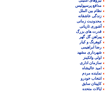
یروهای امنیتی
دافع پرسپولیس
ظام بین الملل
ندگی عاشقانه
حدودیت زمانی
شوری تازیانی
درت های بزرگ
یراهن گل گهر
وهرنگ و کیار
ضا ابراهیمی
هرداری مشهد
ولی واتکینز
ازمان اداری
مید عالیشاه
ماینده مردم
نتخاب خودرو
اپیتان سابق
یالات متحده