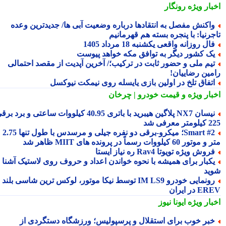
بار ویژه
رونگار
اکنش مفصل به انتقادها درباره وضعیت آبی ها/ جدیدترین وعده
جرنیا: با پنجره بسته هم قهرمانیم
ال روزانه واقعی یکشنبه 18 مرداد 1405
ک کشور دیگر به توافق مکه خواهد پیوست
یم ملی و حضور ثابت در ترکیب؛/ آخرین آپدیت از مقصد احتمالی
مین رضاییان!
تفاق تلخ در اولین بازی یایسله روی نیمکت نیوکسل
بار ویژه
و قیمت خودرو | چرخان
نیسان NX7 پلاگین هیبرید با باتری 40.95 کیلووات ساعتی و برد برقی
 معرفی شد
Smart #2؛ میکرو-برقی دو نفره جیلی و مرسدس با طول تنها 2.75
ور 60 کیلووات رسماً در پرونده های MIIT ظاهر شد
روش ویژه تویوتا Rav4 ره نیاز ایستا
کبار برای همیشه با نحوه خواندن اعداد و حروف روی لاستیک آشنا
ید
رونمایی خودرو IM LS9 توسط نیکا موتور، لوکس ترین شاسی بلند
 در ایران
بار ویژه
ایونا نیوز
بر خوب برای استقلال و پرسپولیس؛ ورزشگاه دستگردی از