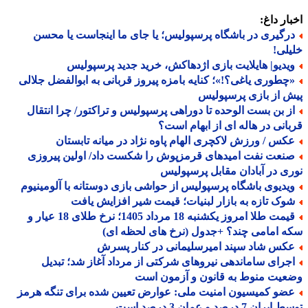
ار داغ:
رگیری در باشگاه پرسپولیس؛ یا جای ما اینجاست یا محسن
لی!
یدیو| هایلایت بازی اژدهاکش، خرید جدید پرسپولیس
چطوری یاغی؟!»؛ کنایه بامزه پیروز قربانی به ابوالفضل جلالی
 از بازی پرسپولیس
ز بن بست الوحده تا دوراهی پرسپولیس و تراکتور/ چرا انتقال
انی در هاله ای از ابهام است؟
کس / ورزش لاکچری الهام پاوه نژاد در میانه تابستان
نعت نفت امیدهای قرمزپوش را شکست داد/ اولین پیروزی
ی در آبادان مقابل پرسپولیس
یدیوی باشگاه پرسپولیس از حواشی بازی دوستانه با آلومینیوم
وک تازه به بازار لبنیات؛ قیمت شیر افزایش یافت
قیمت طلا امروز یکشنبه 18 مرداد 1405؛ نرخ طلای 18 عیار و
 امامی چند؟ +جدول (نرخ های لحظه ای)
کس شاد سپند امیرسلیمانی در کنار پسرش
جرای ساماندهی نیروهای شرکتی از مرداد آغاز شد؛ تبدیل
یت منوط به قانون و آزمون است
ضو کمیسیون امنیت ملی: عوارض تعیین شده برای تنگه هرمز
ران 7 درصد و عمان 3 درصد است