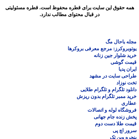
مه حقوق این سایت برای قطره محفوظ است. قطره مسئولیتی
در قبال محتوای مطالب ندارد.
ه باحال مگ
وبروکرز: مرجع معرفی بروکرها
د شلوار جین زنانه
مت گوشی
ان پدیا
احی سایت در مشهد
 نوزاد
لود تلگرام و تلگرام طلایی
د ممبر تلگرام بدون ریزش
اری
شگاه لوله و اتصالات
 زنده جام جهانی
مت طلا دست دوم
ر اچ پی
ره وین تک