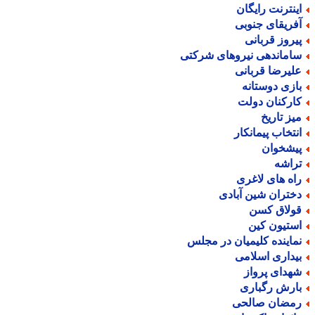
ینترنت رایگان
فریقای جنوبی
یروز قربانی
اماندهی نیروهای شرکتی
لیرضا قربانی
ازی دوستانه
ارکنان دولت
یز تاریخ
نتخاب پیمانکار
یشخوان
راشه
اه های لاغری
ختران شین آبادی
ولاق کسن
ستیون کین
ماینده کلیمیان در مجلس
یداری اسلامی
هدای پرواز
ارش رگباری
مضان صالحی