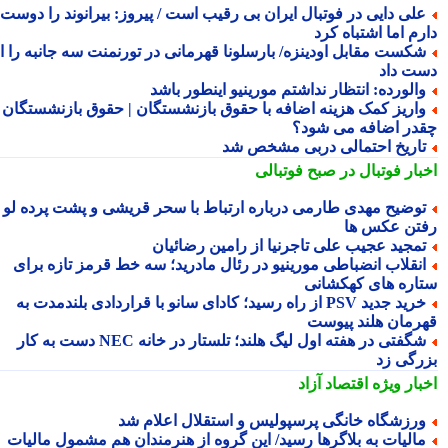
لی دایی در فوتبال ایران بی رقیب است / پیروز: بیرانوند را دوست
م اما اشتباه کرد
کست مقابل اودینزه/ بارسلونا قهرمانی در تورنمنت سه جانبه را از
ت داد
الورده: انتظار نداشتم مورینیو اینطور باشد
اریز کمک هزینه اضافه با حقوق بازنشستگان | حقوق بازنشستگان
در اضافه می شود؟
اریخ احتمالی دربی مشخص شد
بار فوتبال در صبح فوتبالی
وضیح مهدی طارمی درباره ارتباط با سحر قریشی و پشت پرده لو
تن عکس ها
مجید عجیب علی تاجرنیا از رامین رضائیان
نقلاب انضباطی مورینیو در رئال مادرید؛ سه خط قرمز تازه برای
اره های کهکشانی
خرید جدید PSV از راه رسید؛ کادای سانو با قراردادی بلندمدت به
رمان هلند پیوست
شگفتی در هفته اول لیگ هلند؛ تلستار در خانه NEC دست به کار
رگی زد
بار ویژه
اقتصاد آزاد
رزشگاه خانگی پرسپولیس و استقلال اعلام شد
الیات به بلاگرها رسید/ این گروه از هنرمندان هم مشمول مالیات