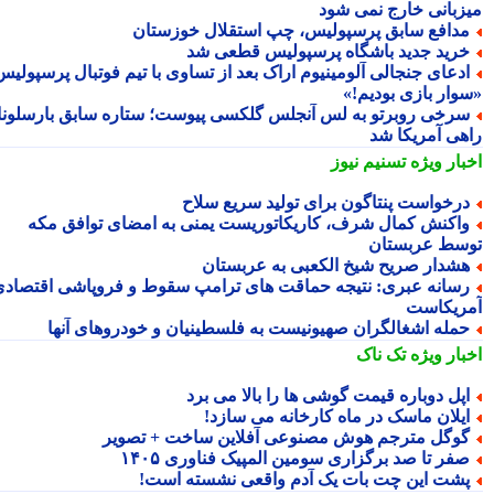
زبانی خارج نمی شود
دافع سابق پرسپولیس، چپ استقلال خوزستان
رید جدید باشگاه پرسپولیس قطعی شد
دعای جنجالی آلومینیوم اراک بعد از تساوی با تیم فوتبال پرسپولیس؛
وار بازی بودیم!»
رخی روبرتو به لس آنجلس گلکسی پیوست؛ ستاره سابق بارسلونا
هی آمریکا شد
بار ویژه
تسنیم نیوز
رخواست پنتاگون برای تولید سریع سلاح
اکنش کمال شرف، کاریکاتوریست یمنی به امضای توافق مکه
سط عربستان
شدار صریح شیخ الکعبی به عربستان
سانه عبری: نتیجه حماقت های ترامپ سقوط و فروپاشی اقتصادی
ریکاست
مله اشغالگران صهیونیست به فلسطینیان و خودروهای آنها
بار ویژه
تک ناک
پل دوباره قیمت گوشی ها را بالا می برد
یلان ماسک در ماه کارخانه می سازد!
وگل مترجم هوش مصنوعی آفلاین ساخت + تصویر
فر تا صد برگزاری سومین المپیک فناوری ۱۴۰۵
شت این چت بات یک آدم واقعی نشسته است!