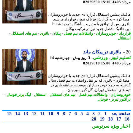
1، 15:10
82029690
بک پیشین استقلال قراردادی جدید با خودروسازان
ا کرد. - به گزارش فرتاک نیوز ، قرارداد فرشید
ری پس از توافق با مدیریت باشگاه تمدید شد تا
 هافبک، فصل جدید نیز در ترکیب پیکان ...
رداد
-
خودروسازان
-
وانتقالات نیم فصل
-
پیکان
-
باقری
-
تیم های استقلال
-
قلال
باقری در پیکان ماند
یم نیوز
-
ورزشی
-
3 روز پیش - چهارشنبه 14
1، 15:00
82029610
بک پیشین استقلال قراردادی جدید با خودروسازان
ا کرد. - باقری که در نقل وانتقالات نیم فصل سال
ته به جمع خودروسازان پیوست، سابقه بازی در
 های استقلال تهران، گل گهر سیرجان، ...
روسازان
-
وانتقالات نیم فصل
-
تیم های استقلال
-
استقلال
-
لیگ برتر فوتبال
-
تور تبریز
-
فوتبال
حه بعد
1
2
3
4
5
6
7
8
9
10
11
12
13
14
15
20
19
18
17
بار ویژه
سرنویس