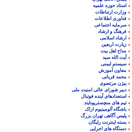
ستاد حوزه علمیه
زارت ارتباطات
ناوری اطلاعات
رمایه اجتماعی
رهنگ و ارشاد
رشاد اسلامی
یارت اربعین
داح اهل بیت
یت الله سید
یستم ایمنی
عاون آموزش
حمد قربانی
یژن مرتضوی
بیر شورای عالی امنیت ملی
ستعدادهای آینده فوتبال
یم های منچستریونایتد
اشگاه آلومینیوم اراک
لیس آگاهی تهران بزرگ
سته اینترنت رایگان
ستگاه های اجرایی