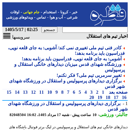
-
-
-
-
خبر
کرونا
استخدام
جام جهانی
اوقات
-
-
-
شرعی
آب و هوا
تماس
ویدئوهای ورزشی
02:25 | 1405/5/17
ار تیم های استقلال
سرویسها
کادر فنی تیم ملی تغییری نمی کند/ آشوبی: به جای قلعه نویی،
دراسیون باید برنامه بدهد!
آشوبی: به جای قلعه نویی، فدراسیون باید برنامه بدهد!
ورزشگاه شهدای قدس میزبان دیدارهای خانگی استقلال و
رسپولیس
تغییر سرمربی تیم ملی؟ فکر نکنم!
برگزاری دیدارهای پرسپولیس و استقلال در ورزشگاه شهدای
هر قدس
حه بعد
1
2
3
4
5
6
7
8
9
10
11
12
13
14
15
20
19
18
17
برگزاری دیدارهای پرسپولیس و استقلال در ورزشگاه شهدای
ر قدس
بتر
-
ورزشی
-
10 ساعت پیش - شنبه 17 مرداد 1405، 16:02
82048504
ارهای خانگی تیم های استقلال و پرسپولیس در لیگ برتر فوتبال باشگاه های