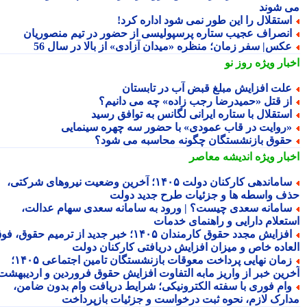
 شوند
ستقلال را این طور نمی شود اداره کرد!
نصراف عجیب ستاره پرسپولیسی از حضور در تیم منصوریان
کس| سفر زمان؛ منظره «میدان آزادی» از بالا در سال 56
بار ویژه
روز نو
لت افزایش مبلغ قبض آب در تابستان
ز قتل «حمیدرضا رجب زاده» چه می دانیم؟
ستقلال با ستاره ایرانی لگانس به توافق رسید
روایت در قاب عمودی» با حضور سه چهره سینمایی
قوق بازنشستگان چگونه محاسبه می شود؟
بار ویژه
اندیشه معاصر
ساماندهی کارکنان دولت ۱۴۰۵؛ آخرین وضعیت نیروهای شرکتی،
ف واسطه ها و جزئیات طرح جدید دولت
امانه سعدی چیست؟ | ورود به سامانه سعدی سهام عدالت،
تعلام دارایی و راهنمای خدمات
افزایش مجدد حقوق کارمندان ۱۴۰۵؛ خبر جدید از ترمیم حقوق، فوق
عاده خاص و میزان افزایش دریافتی کارکنان دولت
زمان نهایی پرداخت معوقات بازنشستگان تامین اجتماعی ۱۴۰۵؛
رین خبر از واریز مابه التفاوت افزایش حقوق فروردین و اردیبهشت
ام فوری با سفته الکترونیکی؛ شرایط دریافت وام بدون ضامن،
ارک لازم، نحوه ثبت درخواست و جزئیات بازپرداخت