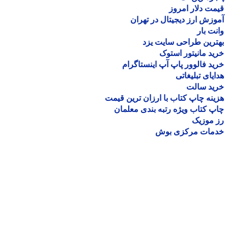
ت دلار امروز
زش ارز دیجیتال در تهران
ت بار
رین طراحی سایت یزد
د مانیتور استوک
د فالوور پاپ آپ اینستاگرام
یای تبلیغاتی
ید سالت
نه چاپ کتاب با ارزان ترین قیمت
 کتاب ویژه رتبه بندی معلمان
موزیک
مات مرکزی بوش