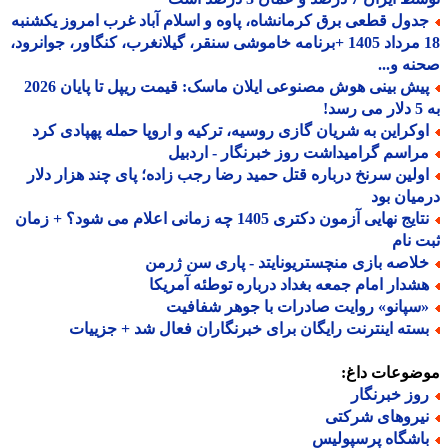
دول قطعی برق کرمانشاه، پاوه و اسلام آباد غرب امروز یکشنبه
18 مرداد 1405 +برنامه خاموشی سنقر، گیلانغرب، کنگاور، جوانرود،
ه و...
پیش بینی هوش مصنوعی ایلان ماسک: قیمت ریپل تا پایان 2026
!
وکراین به شریان گازی روسیه، ترکیه و اروپا حمله پهپادی کرد
راسم گرامیداشت روز خبرنگار - اردبیل
ولین سرنخ درباره قتل حمید رضا رجب زاده؛ پای چند هزار دلار
یان بود
نتایج نهایی آزمون دکتری 1405 چه زمانی اعلام می شود؟ + زمان
 نام
لاصه بازی منچستریونایتد - پاری سن ژرمن
شدار امام جمعه بغداد درباره توطئه آمریکا
سپانو» روایت صادرات با جوهر شفافیت
سته اینترنت رایگان برای خبرنگاران فعال شد + جزییات
ضوعات داغ:
وز خبرنگار
یروهای شرکتی
اشگاه پرسپولیس