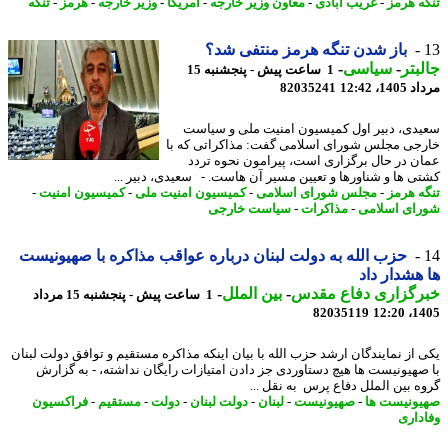
ه هرمز
-
غریب آبادی
-
معاون وزیر خارجه
-
آمریکا
-
وزیر خارجه
-
هرمز
-
تنگه
باز شدن تنگه هرمز منتفی شد؟
بتر
-
سیاسی
-
1 ساعت پیش - پنجشنبه 15
1، 12:42
82035241
دی، دبیر اول کمیسیون امنیت ملی و سیاست
جی مجلس شورای اسلامی گفت: مذاکراتی که با
ن در حال برگزاری است، پیرامون نحوه تردد
ی ها و شناورها و تعیین مسیر آن هاست. - سعیدی، دبیر ...
ه هرمز
-
مجلس شورای اسلامی
-
کمیسیون امنیت ملی
-
کمیسیون امنیت
-
ای اسلامی
-
مذاکرات
-
سیاست خارجی
حزب الله به دولت لبنان درباره عواقب مذاکره با صهیونیست
هشدار داد
رگزاری دفاع مقدس
-
بین الملل
-
1 ساعت پیش - پنجشنبه 15 مرداد
82035119
1405
 از نمایندگان ارشد حزب الله با بیان اینکه مذاکره مستقیم و توافق دولت لبنان
صهیونیست ها هیچ دستاوردی جز دادن امتیازات رایگان نداشته، - به گزارش
ه بین الملل دفاع پرس به نقل ...
ونیست ها
-
صهیونیست
-
لبنان
-
دولت لبنان
-
دولت
-
مستقیم
-
فراکسیون
داری