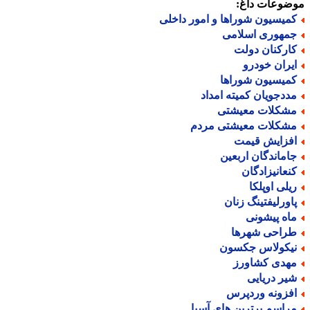
ضوعات داغ:
میسیون شوراها و امور داخلی
مهوری اسلامی
ارکنان دولت
یران خودرو
میسیون شوراها
ددجویان کمیته امداد
شکلات معیشتی
شکلات معیشتی مردم
فزایش قیمت
اماندگان اربعین
نعانیزادگان
یلی اوپلکا
اورلیفتینگ زنان
اه پیشونی
راحی شهرها
یکولاس جکسون
هدی کشاورز
یر دریایی
فزونه وردپرس
راسم برترین های آسیا