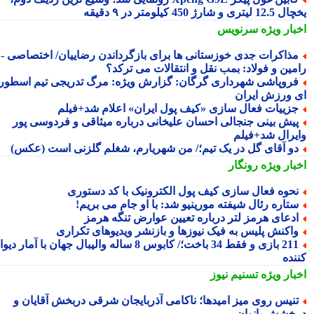
ری و شارژ 450 کیلومتر در ۹ دقیقه
بار ویژه
سرنویس
ذاکرات جدی خوزستانی ها برای بازگرداندن رضاییان/ اختصاصی -
مین و فولاد: بمب نقل و انتقالات می ترکد؟
روپاشی شهرداری گرگان: گزارش ویژه: مرگ تدریجی تیم اسطوره
 ورزش ایران
زییات فعال سازی «کیف پول ایران» اعلام شد+فیلم
یش بینی جنجالی احسان علیخانی درباره میثاقی و فردوسی پور
یرال شد+فیلم
و آقای گل در یک تیم؛/ من شهریارم، شغلم گلزنی است (عکس)
بار ویژه
رونگار
حوه فعال سازی کیف پول الکترونیک با کد دستوری
تاره رئال شیفته مورینیو شد: با او جام می بریم!
دعای هرمز لتر درباره تعیین عوارض تنگه هرمز
اکنش پلیس به فیک نیوزها و بازنشر ویدیوهای تکراری
211 بازی و فقط 34 باخت؛/ کابوس 8 ساله والیبال جهان با آمار دیوانه
نده
بار ویژه
تسنیم نیوز
نیس روی میز امیدها؛ ناکامی آذربایجان شرقی دربخش آقایان و
خشش بانوان