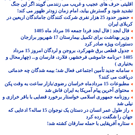
یتی حرف های عجیب و غریب می زنندمی گویند اگر این جنگ
ید شود و گسترش بیابد، امام زمان زودتر ظهور می کند!
حضور حدود 25 هزار نفری شرکت کنندگان جاماندگان اربعین در
لای ایران
ل ابجد | فال ابجد فردا جمعه 16 مرداد ماه 1405
وزیر بهداشت برای تکمیل بیمارستان 17 شهریور برازجان
ورات ویژه صادر کرد
جدول قطعی برق شهرکرد، بروجن و لردگان امروز 15 مرداد
1405 +برنامه خاموشی فرخشهر، فلارد، فارسان و... (چهارمحال و
یاری )
امانه جدید تأمین اجتماعی فعال شد؛ بیمه شدگان چه خدماتی
افت می کنند؟
عات 15 مردادماه خراسان رضوی/بازار ساعت به وقت پکن
حتوای آخرین پیام آمریکا به ایران فاش شد
وزنامه جمهوری اسلامی خواستار برخورد قضایی با باقر خرازی و
ی شد
راز طول عمر انسان در دستان یک نوجوان 15 ساله؟ ادعایی که
ن را شگفت زده کرد
تاره آفریقایی با حمله سارقان کشته شد!