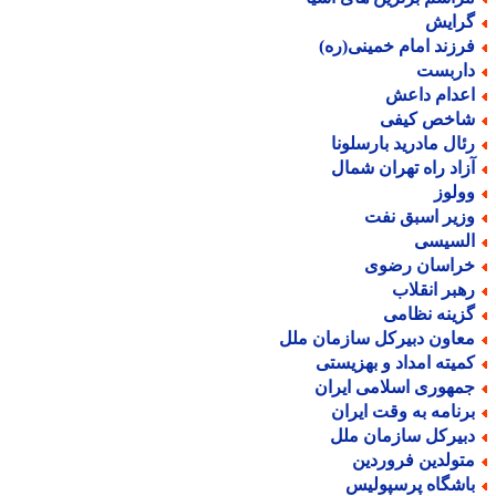
رایش
رزند امام خمینی(ره)
اربست
عدام داعش
اخص کیفی
ئال مادرید بارسلونا
زاد راه تهران شمال
ولوز
زیر اسبق نفت
لسیسی
راسان رضوی
هبر انقلاب
زینه نظامی
عاون دبیرکل سازمان ملل
میته امداد و بهزیستی
مهوری اسلامی ایران
رنامه به وقت ایران
بیرکل سازمان ملل
تولدین فروردین
اشگاه پرسپولیس