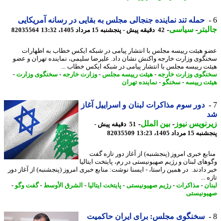
حمله تند نماینده جنجالی مجلس به بقایی در رسانه آمریکایی
بتر
-
سیاسی
-
42 دقیقه پیش - پنجشنبه 15 مرداد 1405، 13:32
82035564
 هیئت رییسه مجلس با انتشار پیامی در شبکه ایکس خطاب به اظهارات
گوی وزارت خارجه واکنش نشان داد. علیرضا سلیمی، نماینده تهران و عضو
ت رییسه مجلس با انتشار پیامی در شبکه ایکس خطاب ...
گوی وزارت خارجه
-
هیئت رییسه مجلس
-
وزارت خارجه
-
سخنگوی وزارت
-
ت رییسه
-
سخنگو
-
نماینده تهران
دور سوم مذاکرات لبنان و اسراییل آغاز
نویس نیوز
-
بین الملل
-
51 دقیقه پیش -
 مرداد 1405، 13:23
82035509
بع خبری امروز (پنجشنبه) از آغاز دور تازه گفت
های لبنان و رژیم صهیونیستی در رم، پایتخت ایتالیا
 دادند. در همین راستا، - ایسنا نوشت: منابع خبری امروز (پنجشنبه) از آغاز دور
 ...
ن
-
مذاکرات
-
رژیم صهیونیستی
-
پایتخت ایتالیا
-
الشرق الأوسط
-
گفت وگو
-
ونیستی
سخنگوی مجلس: برای ایران حاکمیت