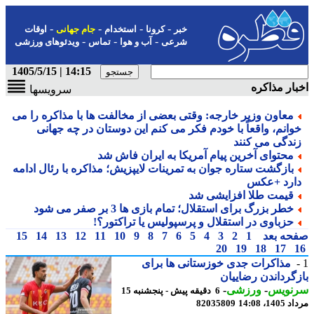
-
-
-
-
خبر
کرونا
استخدام
جام جهانی
اوقات
-
-
-
شرعی
آب و هوا
تماس
ویدئوهای ورزشی
14:15 | 1405/5/15
ار مذاکره
سرویسها
معاون وزیر خارجه: وقتی بعضی از مخالفت ها با مذاکره را می
وانم، واقعاً با خودم فکر می کنم این دوستان در چه جهانی
ندگی می کنند
محتوای آخرین پیام آمریکا به ایران فاش شد
بازگشت ستاره جوان به تمرینات لایپزیش؛ مذاکره با رئال ادامه
ارد +عکس
قیمت طلا افزایشی شد
خطر بزرگ برای استقلال؛ تمام بازی ها 3 بر صفر می شود
حزباوی در استقلال و پرسپولیس یا تراکتور؟!
حه بعد
1
2
3
4
5
6
7
8
9
10
11
12
13
14
15
20
19
18
17
مذاکرات جدی خوزستانی ها برای
گرداندن رضاییان
نویس
-
ورزشی
-
6 دقیقه پیش - پنجشنبه 15
1، 14:08
82035809