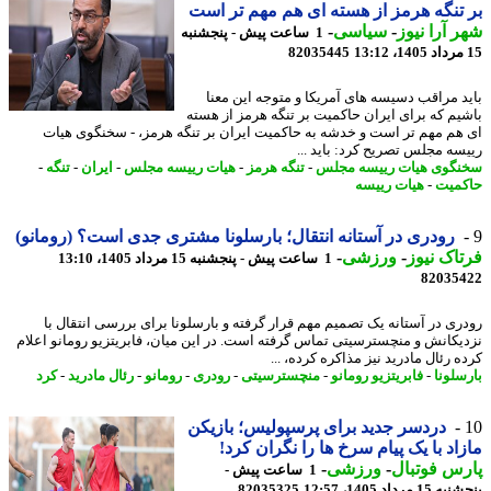
تنگه هرمز از هسته ای هم مهم تر است
 آرا نیوز
-
سیاسی
-
1 ساعت پیش - پنجشنبه
82035445
د مراقب دسیسه های آمریکا و متوجه این معنا
یم که برای ایران حاکمیت بر تنگه هرمز از هسته
هم مهم تر است و خدشه به حاکمیت ایران بر تنگه هرمز، - سخنگوی هیات
سه مجلس تصریح کرد: باید ...
گوی هیات رییسه مجلس
-
تنگه هرمز
-
هیات رییسه مجلس
-
ایران
-
تنگه
-
میت
-
هیات رییسه
رودری در آستانه انتقال؛ بارسلونا مشتری جدی است؟ (رومانو)
اک نیوز
-
ورزشی
-
1 ساعت پیش - پنجشنبه 15 مرداد 1405، 13:10
82035
ری در آستانه یک تصمیم مهم قرار گرفته و بارسلونا برای بررسی انتقال با
یکانش و منچسترسیتی تماس گرفته است. در این میان، فابریتزیو رومانو اعلام
 رئال مادرید نیز مذاکره کرده، ...
سلونا
-
فابریتزیو رومانو
-
منچسترسیتی
-
رودری
-
رومانو
-
رئال مادرید
-
کرد
دردسر جدید برای پرسپولیس؛ بازیکن
اد با یک پیام سرخ ها را نگران کرد!
س فوتبال
-
ورزشی
-
1 ساعت پیش -
 مرداد 1405، 12:57
82035325