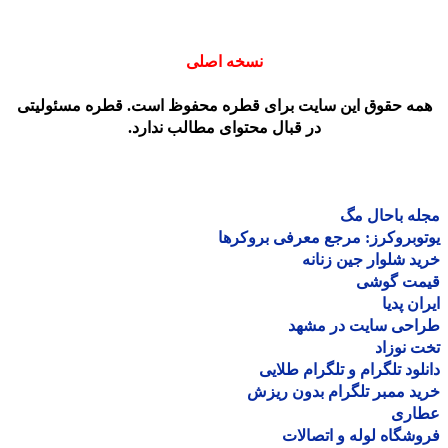
نسخه اصلی
مه حقوق این سایت برای قطره محفوظ است. قطره مسئولیتی
در قبال محتوای مطالب ندارد.
ه باحال مگ
وبروکرز: مرجع معرفی بروکرها
د شلوار جین زنانه
مت گوشی
ان پدیا
احی سایت در مشهد
 نوزاد
لود تلگرام و تلگرام طلایی
د ممبر تلگرام بدون ریزش
اری
شگاه لوله و اتصالات