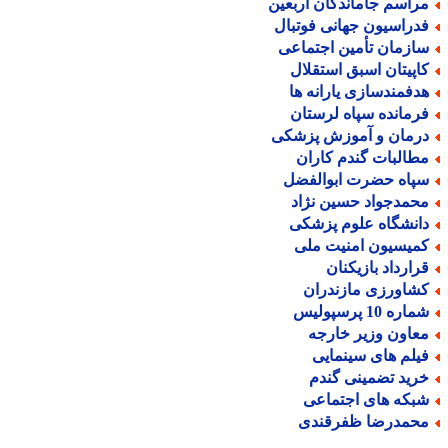
راسم جاماندگان اربعین
دراسیون جهانی فوتبال
ازمان تأمین اجتماعی
اپیتان اسبق استقلال
دفمندسازی یارانه ها
رمانده سپاه لرستان
رمان و آموزش پزشکی
طالبات گندم کاران
پاه حضرت ابوالفضل
حمدجواد حسین نژاد
انشگاه علوم پزشکی
میسیون امنیت ملی
رارداد بازیکنان
شاورزی مازندران
اره 10 پرسپولیس
عاون وزیر خارجه
یلم های سینمایی
رید تضمینی گندم
بکه های اجتماعی
حمدرضا ظفرقندی