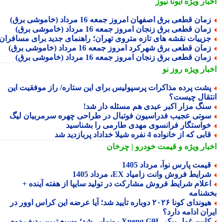
بار ویژه
ایونا نیوز
مان قطعی برق اصفهان امروز جمعه 16 مرداد (خاموشی برق)
مان قطعی برق زنجان امروز جمعه 16 مرداد (خاموشی برق)
زییات نقشه های تازه متروی تهران؛ راهنمای جدید برای مسافران
مان قطعی برق شهرکرد امروز جمعه 16 مرداد (خاموشی برق)
مان قطعی برق زنجان امروز جمعه 16 مرداد (خاموشی برق)
بار ویژه
روز نو
شت پرده مذاکرات پرسپولیس برای این ستاره/ راز موفقیت این
تقال چیست؟
نگ مزار اکبر عبدی هم مسئله دار شد!
وتی عجیب فدراسیون فوتبال در طراحی چهره سرمربیان لیگ
واستگار فرانسوی مهدی طارمی را بشناسید
ابی که از خانواده 4 نفره شیلا خداداد پربازدید شد
بار ویژه
و قیمت خودرو | چرخان
یمت پارس نوآ، مرداد 1405
رایط فروش وانت زامیاد EX، مرداد 1405
علام شرایط فروش مشارکت در تولید سایپا از هفته آینده +
شنامه
هیوندای کونا ۲۰۲۶ دوباره تأیید شد؛ آیا عرضه این کراس اوور در
ان ادامه دارد؟
کابین غول پیکر Xpeng G9L رونمایی شد؛ وسیع ترین ردیف دوم،