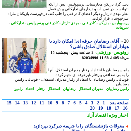
ل گرا، بازیکن مجارستانی پرسپولیس، پس از آنکه
انست در تمرینات و دیدارهای تدارکاتی پیش فصل
 مهدی تارتار و دیگر اعضای کادر فنی را جلب کند، در فهرست بازیکنان مازاد
پوشان قرار گرفت.
پولیس
-
بازیکن
-
کادر فنی
-
مهدی تارتار
-
کادر فنی پرسپولیس
-
تدارکاتی
-
ینات
آقای رضاییانِ حرفه ای! امکان دارد با
داران استقلال صادق باشی؟
نویس
-
ورزشی
-
2 ساعت پیش - پنجشنبه 15
1، 11:58
82034996
ن رضاییان با انتقاد از رفتار مدیران استقلال، آنها
به بی صداقتی و رفتار غیرحرفه ای متهم کرده
الی: رامین رضاییان با انتقاد از رفتار مدیران استقلال، - فوتبالی: رامین
یان ...
ین رضاییان
-
مدیران استقلال
-
رضاییان
-
استقلال
-
رفتار
-
انتقاد
-
رامین
حه بعد
1
2
3
4
5
6
7
8
9
10
11
12
13
14
15
20
19
18
17
بار ویژه
اقتصاد آزاد
عوقات بازنشستگان را با جریمه دیرکرد بپردازید