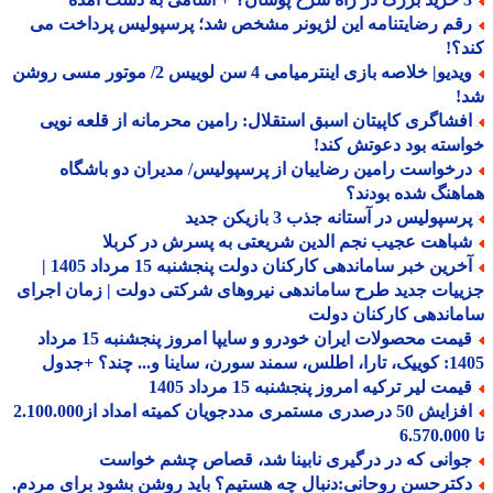
قم رضایتنامه این لژیونر مشخص شد؛ پرسپولیس پرداخت می
؟!
ویدیو| خلاصه بازی اینترمیامی 4 سن لوییس 2/ موتور مسی روشن
!
فشاگری کاپیتان اسبق استقلال: رامین محرمانه از قلعه نویی
سته بود دعوتش کند!
رخواست رامین رضاییان از پرسپولیس/ مدیران دو باشگاه
هنگ شده بودند؟
سپولیس در آستانه جذب 3 بازیکن جدید
باهت عجیب نجم الدین شریعتی به پسرش در کربلا
آخرین خبر ساماندهی کارکنان دولت پنجشنبه 15 مرداد 1405 |
یات جدید طرح ساماندهی نیروهای شرکتی دولت | زمان اجرای
اندهی کارکنان دولت
قیمت محصولات ایران خودرو و سایپا امروز پنجشنبه 15 مرداد
 سورن، ساینا و... چند؟ +جدول
مت لیر ترکیه امروز پنجشنبه 15 مرداد 1405
افزایش 50 درصدری مستمری مددجویان کمیته امداد از2.100.000
وانی که در درگیری نابینا شد، قصاص چشم خواست
کترحسن روحانی:دنبال چه هستیم؟ باید روشن بشود برای مردم.