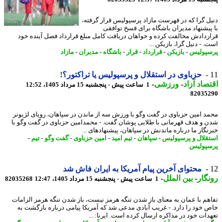
ل گرا که در فهرست مازاد پرسپولیس قرار گرفته،
پیشنهاد مدیران باشگاه برای فسخ توافقی
ردادش مخالفت کرده و خواهان دریافت کامل مبلغ قرارداد فصل آینده خود
 - دنیل گرا، بازیکن ...
پولیس
-
بازیکن
-
قرارداد
-
قرار
-
باشگاه
-
مدیران
-
مازاد
حزباوی در استقلال و پرسپولیس یا تراکتور؟!
صاد آزاد
-
ورزشی
-
1 ساعت پیش - پنجشنبه 15 مرداد 1405، 12:52
82035
د امین حزباوی در گفت وگو با ورزش سه از ماندن در سپاهان، رویای لژیونر
 و هدف قهرمانی با طلایی پوشان گفت. - محمدامین حزباوی در گفت وگو با
نگار ما درباره ماندنش در سپاهان، پیشنهادهای ...
قلال و پرسپولیس
-
سپاهان
-
تیم امید
-
امین حزباوی
-
گفت وگو
-
تیم
-
پولیس
محتوای آخرین پیام آمریکا به ایران فاش شد
گار
-
بین الملل
-
1 ساعت پیش - پنجشنبه 15 مرداد 1405، 12:47
82035268
هم با عمان به معنای باز شدن تنگه هرمز نیست، باز شدن تنگه هرمز الزامات
 خود را دارد. - غریب آبادی مدعی شد که آمریکا پیامی درباره بازگشت به
دات خود در مذاکره ارسال کرده است. ایرنا: ...