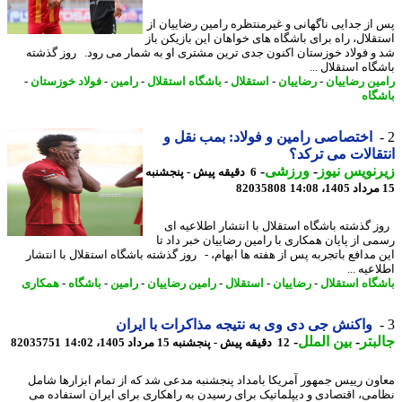
از جدایی ناگهانی و غیرمنتظره رامین رضاییان از
قلال، راه برای باشگاه های خواهان این بازیکن باز
و فولاد خوزستان اکنون جدی ترین مشتری او به شمار می رود. روز گذشته
اه استقلال ...
ین رضاییان
-
رضاییان
-
استقلال
-
باشگاه استقلال
-
رامین
-
فولاد خوزستان
-
گاه
اختصاصی رامین و فولاد: بمب نقل و
قالات می ترکد؟
نویس نیوز
-
ورزشی
-
6 دقیقه پیش - پنجشنبه
82035808
 گذشته باشگاه استقلال با انتشار اطلاعیه ای
ی از پایان همکاری با رامین رضاییان خبر داد تا
 مدافع باتجربه پس از هفته ها ابهام، - روز گذشته باشگاه استقلال با انتشار
عیه ...
گاه استقلال
-
رضاییان
-
استقلال
-
رامین رضاییان
-
رامین
-
باشگاه
-
همکاری
واکنش جی دی وی به نتیجه مذاکرات با ایران
بتر
-
بین الملل
-
12 دقیقه پیش - پنجشنبه 15 مرداد 1405، 14:02
82035751
ون رییس جمهور آمریکا بامداد پنجشنبه مدعی شد که از تمام ابزارها شامل
می، اقتصادی و دیپلماتیک برای رسیدن به راهکاری برای ایران استفاده می