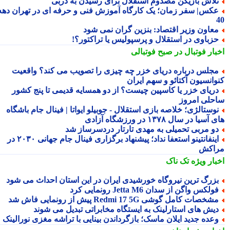
لاش بازیکن مصدوم استقلال برای رسیدن به دربی
کس| سفر زمان؛ یک کارگاه آموزش فنی و حرفه ای در تهران دهه
عاون وزیر اقتصاد: بنزین گران نمی شود
زباوی در استقلال و پرسپولیس یا تراکتور؟!
بار فوتبال در صبح فوتبالی
جلس درباره دریای خزر چه چیزی را تصویب می کند؟ واقعیت
وانسیون آکتائو و سهم ایران
ریای خزر یا کاسپین چیست؟ از دو همسایه قدیمی تا پنج کشور
حلی امروز
وستالژی؛ خلاصه بازی استقلال - جوبیلو ایواتا | فینال جام باشگاه
سیا در سال ۱۳۷۸ در ورزشگاه آزادی
و مربی تحمیلی به مهدی تارتار دردسرساز شد
اینفانتینو استعفا نداد؛ پیشنهاد برگزاری فینال جام جهانی ۲۰۳۰ در
اکش
بار ویژه
تک ناک
زرگ ترین نیروگاه خورشیدی ایران در این استان احداث می شود
ولکس واگن از سدان Jetta M6 رونمایی کرد
شخصات کامل گوشی Redmi 17 5G پیش از رونمایی فاش شد
یش های استارلینک به ایستگاه مخابراتی تبدیل می شوند
عده جدید ایلان ماسک؛ بازگرداندن بینایی با تراشه مغزی نورالینک