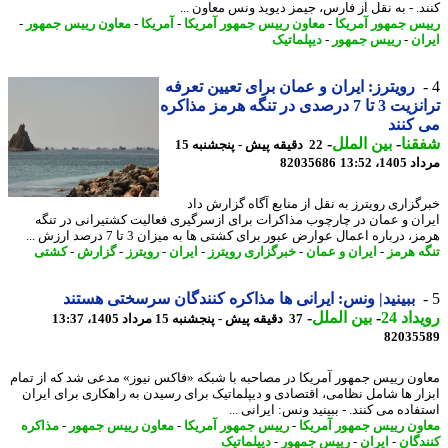
د. - به نقل از فارس، جیمز دیوید ونس معاون ...
س جمهور آمریکا
-
معاون رییس جمهور آمریکا
-
آمریکا
-
معاون رییس جمهور
-
ان
-
رییس جمهور
-
دیپلماتیک
رویترز: ایران و عمان برای تعیین تعرفه
ترانزیت 3 تا 7 درصدی در تنگه هرمز مذاکره
کنند
نا
-
بین الملل
-
22 دقیقه پیش - پنجشنبه 15
1، 13:52
82035686
گزاری رویترز به نقل از منابع آگاه گزارش داد
ان و عمان در چارچوب مذاکرات برای ازسرگیری فعالیت کشتیرانی در تنگه
، درباره اعمال عوارض عبور برای کشتی ها به میزان 3 تا 7 درصد ارزش ...
ه هرمز
-
ایران و عمان
-
خبرگزاری رویترز
-
ایران
-
رویترز
-
گزارش
-
کشتی
ببینید| ونس: ایرانی ها مذاکره کنندگان سرسختی هستند
اد 24
-
بین الملل
-
37 دقیقه پیش - پنجشنبه 15 مرداد 1405، 13:37
82035
ون رییس جمهور آمریکا در مصاحبه با شبکه «فاکس نیوز» مدعی شد که از تمام
ار ها شامل نظامی، اقتصادی و دیپلماتیک برای رسیدن به راهکاری برای ایران
اده می کنند. - ببینید ونس: ایرانی ...
ون رییس جمهور آمریکا
-
رییس جمهور آمریکا
-
معاون رییس جمهور
-
مذاکره
دگان
-
ایران
-
رییس جمهور
-
دیپلماتیک