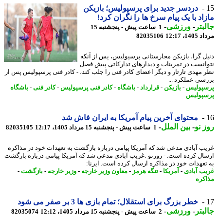
دردسر جدید برای پرسپولیس؛ بازیکن
اد با یک پیام سرخ ها را نگران کرد!
بتر
-
ورزشی
-
1 ساعت پیش - پنجشنبه 15
1، 12:17
82035106
ل گرا، بازیکن مجارستانی پرسپولیس، پس از آنکه
انست در تمرینات و دیدارهای تدارکاتی پیش فصل
 مهدی تارتار و دیگر اعضای کادر فنی را جلب کند، - کادر فنی پرسپولیس پس از
سی عملکرد ...
پولیس
-
بازیکن
-
قرارداد
-
باشگاه
-
کادر فنی پرسپولیس
-
کادر فنی
-
باشگاه
پولیس
محتوای آخرین پیام آمریکا به ایران فاش شد
 نو
-
بین الملل
-
1 ساعت پیش - پنجشنبه 15 مرداد 1405، 12:17
82035105
ب آبادی مدعی شد که آمریکا پیامی درباره بازگشت به تعهدات خود در مذاکره
ال کرده است. - روزنو :غریب آبادی مدعی شد که آمریکا پیامی درباره بازگشت
تعهدات خود در مذاکره ارسال کرده است. ایرنا:
ب آبادی
-
آمریکا
-
تنگه هرمز
-
معاون وزیر خارجه
-
وزیر خارجه
-
بازگشت
-
کره
خطر بزرگ برای استقلال؛ تمام بازی ها 3 بر صفر می شود
بتر
-
ورزشی
-
2 ساعت پیش - پنجشنبه 15 مرداد 1405، 12:12
82035074