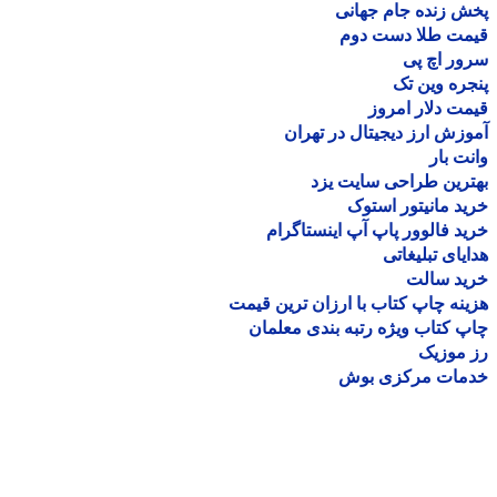
 زنده جام جهانی
مت طلا دست دوم
ر اچ پی
ره وین تک
ت دلار امروز
زش ارز دیجیتال در تهران
ت بار
رین طراحی سایت یزد
د مانیتور استوک
د فالوور پاپ آپ اینستاگرام
یای تبلیغاتی
ید سالت
نه چاپ کتاب با ارزان ترین قیمت
 کتاب ویژه رتبه بندی معلمان
موزیک
مات مرکزی بوش