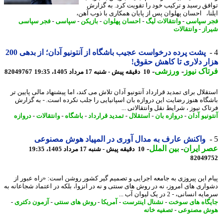
فق رسید و ترکیب خود را تقویت کرد. به گزارش
نا، احسان پهلوان پس از پایان همکاری با ذوب آهن،
 سپاسی
-
وانتقالات لیگ
-
احسان پهلوان
-
بازیکن
-
سپاسی
-
فجر سپاسی
از
-
وانتقالات
پشت پرده درخواست عجیب باشگاه از آنتونیو آدان؛ از بدهی 200
ر دلاری تا کاهش حقوق!
اک نیوز
-
ورزشی
-
10 دقیقه پیش - شنبه 17 مرداد 1405، 19:35
82049767
قلال برای تمدید قرارداد آنتونیو آدان تلاش می کند، اما پیشنهاد مالی پایین تر
گاه هنوز رضایت این دروازه بان اسپانیایی را جلب نکرده است. - به گزارش
ک نیوز ، شرایط نقل وانتقالاتی ...
نیو آدان
-
دروازه بان
-
استقلال
-
تمدید قرارداد
-
باشگاه
-
وانتقالات
-
دروازه
واکنش عارف به مدال آوری در المپیاد هوش مصنوعی
 ایران
-
بین الملل
-
10 دقیقه پیش - شنبه 17 مرداد 1405، 19:35
82049
م این پیروزی به جامعه اجرایی و تصمیم گیر کشور روشن است: «راه عبور از
اری های امروز، نه در روش های سنتی و نه در انزوا، بلکه در اعتماد شجاعانه به
انسانی، - 2 در یک لیوان آب ...
گاه های سوخت
-
نشنال اینترست
-
آمریکا
-
روش های سنتی
-
آزمون دکتری
-
ش مصنوعی
-
تصفیه خانه