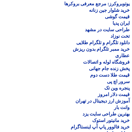
وبروکرز: مرجع معرفی بروکرها
د شلوار جین زنانه
مت گوشی
ان پدیا
احی سایت در مشهد
 نوزاد
لود تلگرام و تلگرام طلایی
د ممبر تلگرام بدون ریزش
اری
شگاه لوله و اتصالات
 زنده جام جهانی
مت طلا دست دوم
ر اچ پی
ره وین تک
ت دلار امروز
زش ارز دیجیتال در تهران
ت بار
رین طراحی سایت یزد
د مانیتور استوک
د فالوور پاپ آپ اینستاگرام