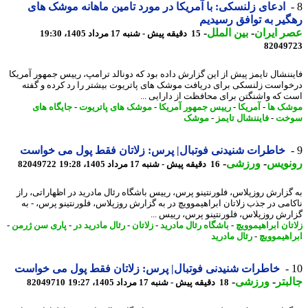
ادعای زلنسکی: با آمریکا در مورد تامین ماهانه موشک های
یر به توافق رسیدیم
 ایران
-
بین الملل
-
15 دقیقه پیش - شنبه 17 مرداد 1405، 19:30
82049
ننشال تایمز پیش از این گزارش داده بود که دونالد ترامپ، رییس جمهور آمریکا
واست زلنسکی برای دریافت موشک های پاتریوت بیشتر را رد کرده و گفته
 که واشنگتن برای محافظت از دارایی ...
ک ها
-
آمریکا
-
رییس جمهور آمریکا
-
موشک های پاتریوت
-
جایگاه های
خت
-
فایننشال تایمز
-
موشک
خاطرات شنیدنی فوتبال| پرس: زلاتان فقط پول می خواست
نویس
-
ورزشی
-
16 دقیقه پیش - شنبه 17 مرداد 1405، 19:28
82049722
گزارش روزپلاس، فلورنتینو پرس، رییس باشگاه رئال مادرید در اظهاراتی، راز
امی در جذب زلاتان ابراهیموویچ در به گزارش روزپلاس، فلورنتینو پرس، - به
رش روزپلاس، فلورنتینو پرس، رییس ...
تان ابراهیموویچ
-
باشگاه رئال مادرید
-
زلاتان
-
رئال مادرید در
-
پاری سن ژرمن
-
اهیموویچ
-
رئال مادرید
خاطرات شنیدنی فوتبال| پرس: زلاتان فقط پول می خواست
بتر
-
ورزشی
-
18 دقیقه پیش - شنبه 17 مرداد 1405، 19:27
82049710