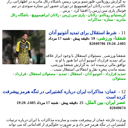
گزارش روزپلاس، فلورنتینو پرس، رییس باشگاه رئال مادرید در اظهاراتی، راز
امی در جذب زلاتان ابراهیموویچ در دوران حضور این ستاره سوئدی در تیم
بال پاری سن ژرمن را افشا کرد. - پرس ...
ستیانو رونالدو
-
زلاتان
-
پاری سن ژرمن
-
زلاتان ابراهیموویچ
-
باشگاه رئال
رید
-
ستاره
-
مذاکرات
شرط استقلال برای تمدید آنتونیو آدان
نا
-
ورزشی
-
19 دقیقه پیش - شنبه 17 مرداد
82049706
1405
نا ورزشی_ مسئولان استقلال با وجود ابراز علاقه
 تمدید قرارداد آنتونیو آدان اما هنوز با او به
فق مالی نرسیده اند. به گزارش شفقنا ورزشی،
ه ماندن پنجره نقل و انتقالاتی استقلال سبب ...
ید قرارداد
-
آنتونیو آدان
-
استقلال
-
تمدید
-
مسئولان استقلال
-
قرارداد
-
ولان
عمان: مذاکرات ایران درباره کشتیرانی در تنگه هرمز پیشرفت
ده است
 ایران
-
بین الملل
-
25 دقیقه پیش - شنبه 17 مرداد 1405، 19:20
82049
رت خارجه عمان از پیشرفت مثبت و سازنده مذاکرات با ایران درباره ترتیبات
یرانی در تنگه هرمز خبر داد و بر ضرورت جلوگیری از اقداماتی که می تواند