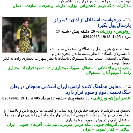
د مذاکرات را تحت تأثیر قرار دهد، تأکید کرد.
کرات
-
تنگه هرمز
-
کشتیرانی
-
وزارت خارجه
-
پیشرفت
-
سازنده
-
عمان
درخواست استقلال از آدان: کمتر از
سال پول بگیر!
نویس
-
ورزشی
-
26 دقیقه پیش - شنبه 17
1، 19:18
82049665
ه ماندن پنجره نقل و انتقالاتی استقلال سبب شد
مسئولان باشگاه با نظر بسته ماندن پنجره نقل و
قالاتی استقلال سبب شد تا مسئولان باشگاه با نظر سهراب بختیاری زاده به فکر
آنتونیو ...
ه نقل و انتقالاتی
-
استقلال
-
سهراب بختیاری زاده
-
تمدید قرارداد
-
بختیاری
ه
-
آنتونیو آدان
-
مسئولان
معاون هماهنگ کننده ارتش: ایران اسلامی همچنان در بطن
 تحمیلی دوم و سوم قرار دارد
 ایران
-
ورزشی
-
30 دقیقه پیش - شنبه 17 مرداد 1405، 19:15
82049641
ن می کوشد با تحریف حقایق وارونه نمایی واقعیت، ها ترویج یاس و ناامیدی و
اد شکاف در پیکره افکار عمومی اراده استوار ملت ایران را هدف قرار دهد اما
فضل الهی و در پرتو بصیرت و هوشیاری ...
 ملی آفریقای جنوبی
-
تنگه هرمز
-
سرمربی تیم ملی
-
آفریقای جنوبی
-
ایران
امی
-
افکار عمومی
-
ایران