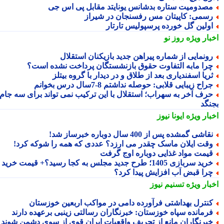
صدومیت ستاره بدشانس یونایتد مقابل پی اس جی
سمی: کاپیتان مس رفسنجان در شیراز
ولین گل خورده پرسپولیسِ تارتار
بار ویژه
روز نو
ونمایی از شماره پیراهن جدید بازیکنان استقلال
را مابه التفاوت حقوق بازنشستگان پرداخت نشده است؟
ریا اسفندیاری بعد از طلاق و در دیدار با گروه بیتلز
راح زیبایی قلابی: حوصله نداشتم 8-7سال درس بخوانم
رف آخر به سهراب؛ استقلال با این ترکیب نمی تواند برای سه جام
نگد
بار ویژه
ایونا نیوز
قاشی گمشده پس از 400 سال دوباره خبرساز شد!
قت ایلان ماسک چقدر می ارزد؟ عددی که همه را شوکه کرد!
یمت مواد غذایی دوباره اوج گرفت
ید سربازی 1405؛ طرح جدید مجلس به کجا رسید؟+ قیمت خرید
را قبض آب افزایش پیدا کرد؟
بار ویژه
تسنیم نیوز
نترل بهداشتی فرآورده دامی در مواکب اربعین خوزستان
رمانده سپاه خوزستان: خبرنگاران رسالتی زینبی برعهده دارند
برنگاران مانع از تحریف واقعیات ایران قوی از سوی دشمن شوند