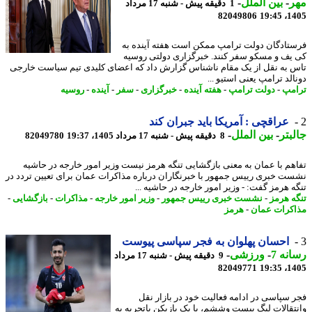
ر
-
بین الملل
-
1 دقیقه پیش - شنبه 17 مرداد
82049806
1405
تادگان دولت ترامپ ممکن است هفته آینده به
یف و مسکو سفر کنند. خبرگزاری دولتی روسیه
 به نقل از یک مقام ناشناس گزارش داد که اعضای کلیدی تیم سیاست خارجی
لد ترامپ یعنی استیو ...
مپ
-
دولت ترامپ
-
هفته آینده
-
خبرگزاری
-
سفر
-
آینده
-
روسیه
عراقچی : آمریکا باید جبران کند
بتر
-
بین الملل
-
8 دقیقه پیش - شنبه 17 مرداد 1405، 19:37
82049780
هم با عمان به معنی بازگشایی تنگه هرمز نیست وزیر امور خارجه در حاشیه
ت خبری رییس جمهور با خبرنگاران درباره مذاکرات عمان برای تعیین تردد در
ه هرمز گفت: - وزیر امور خارجه در حاشیه ...
ه هرمز
-
نشست خبری رییس جمهور
-
وزیر امور خارجه
-
مذاکرات
-
بازگشایی
-
کرات عمان
-
هرمز
احسان پهلوان به فجر سپاسی پیوست
نه 7
-
ورزشی
-
9 دقیقه پیش - شنبه 17 مرداد
82049771
1405
 سپاسی در ادامه فعالیت خود در بازار نقل
تقالات لیگ بیست وششم، با یک بازیکن باتجربه به