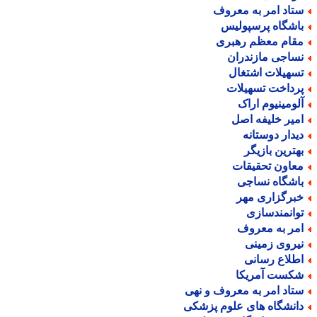
تاد امر به معروف
اشگاه پرسپولیس
قام معظم رهبری
ساجی مازندران
سهیلات اشتغال
رداخت تسهیلات
لومینیوم اراک
میر خلیفه اصل
یدار دوستانه
هترین بازیگر
عاون تحقیقات
اشگاه نساجی
برگزاری مهر
وانمندسازی
مر به معروف
یروی زمینی
طلاع رسانی
کست آمریکا
تاد امر به معروف و نهی
انشگاه های علوم پزشکی