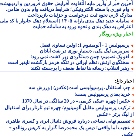
رین خبر از واریز مابه التفاوت افزایش حقوق فروردین و اردیبهشت
ام فوری با سفته الکترونیکی؛ شرایط دریافت وام بدون ضامن،
ارک لازم، نحوه ثبت درخواست و جزئیات بازپرداخت
سامانه جدید دهک بندی یارانه ۱۴۰۵ | استعلام دهک خانوار با کد ملی،
تراض به دهک بندی و نحوه ورود به سامانه حمایت
بار ویژه
رونگار
سپولیس 1 - آلومینیوم 1: اولین تساوی فصل
رمربی لیگ یکی، دستیار نوری در نفت آبادان
غو یک تصمیم: چمن دستگردی زیر کشت نمی رود!
خنگوی ارتش: نظم ایرانی در تنگه هرمز بازگشت ناپذیر است
هبر انقلاب: رسانه ها نقاط ضعف را برجسته نکنند
ار داغ:
پ استقلال، پرسپولیسی است(عکس) | ورزش سه
رید بعدی پرسپولیس بست!
س| چهره «نیکی کریمی» در 20 سالگی در سال 1370
رکیب پرسپولیس مقابل آلومینیوم/ چهره تیم تارتار برای استقبال
لیگ برتر +عکس
صمیم نهایی نساجی درباره فروش دانیال ایری و کسری طاهری
جیب اما واقعی؛ دیس بک محمدرضا گلزار به کریس رونالدو +
س