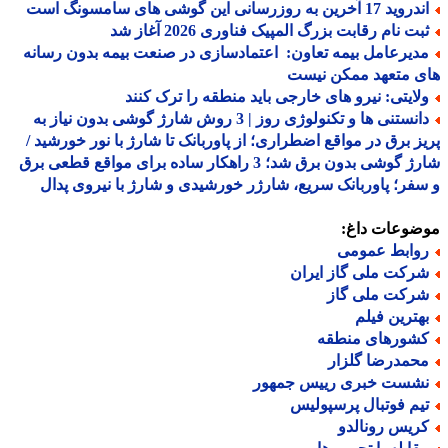
د 17 آخرین به روزرسانی این گوشی های سامسونگ است
بت نام رقابت بزرگ المپیک فناوری 2026 آغاز شد
دیرعامل بیمه تعاون: اعتمادسازی در صنعت بیمه بدون رسانه
ی متعهد ممکن نیست
لایتی: نیرو های خارجی باید منطقه را ترک کنند
دانستنی ها و تکنولوژی روز | 3 روش شارژ گوشی بدون نیاز به
ز برق در مواقع اضطراری؛ از پاوربانک تا شارژ با نور خورشید /
شارژ گوشی بدون برق شد؛ 3 راهکار ساده برای مواقع قطعی برق
فر؛ پاوربانک سریع، شارژر خورشیدی و شارژ با نیروی پدال
ضوعات داغ:
وابط عمومی
رکت ملی گاز ایران
رکت ملی گاز
هترین فیلم
شورهای منطقه
حمدرضا گلزار
شست خبری رییس جمهور
یم فوتبال پرسپولیس
ریس رونالدو