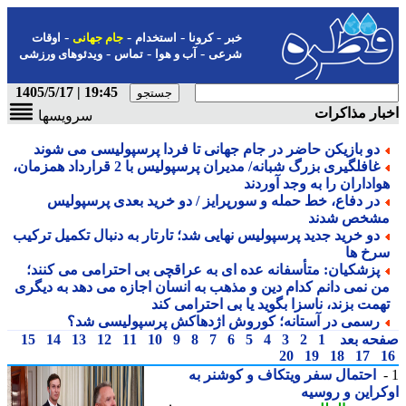
-
-
-
-
خبر
کرونا
استخدام
جام جهانی
اوقات
-
-
-
شرعی
آب و هوا
تماس
ویدئوهای ورزشی
19:45 | 1405/5/17
ار مذاکرات
سرویسها
دو بازیکن حاضر در جام جهانی تا فردا پرسپولیسی می شوند
غافلگیری بزرگ شبانه/ مدیران پرسپولیس با 2 قرارداد همزمان،
واداران را به وجد آوردند
در دفاع، خط حمله و سورپرایز / دو خرید بعدی پرسپولیس
شخص شدند
دو خرید جدید پرسپولیس نهایی شد؛ تارتار به دنبال تکمیل ترکیب
رخ ها
پزشکیان: متأسفانه عده ای به عراقچی بی احترامی می کنند؛
ن نمی دانم کدام دین و مذهب به انسان اجازه می دهد به دیگری
همت بزند، ناسزا بگوید یا بی احترامی کند
رسمی در آستانه؛ کوروش اژدهاکش پرسپولیسی شد؟
حه بعد
1
2
3
4
5
6
7
8
9
10
11
12
13
14
15
20
19
18
17
احتمال سفر ویتکاف و کوشنر به
راین و روسیه