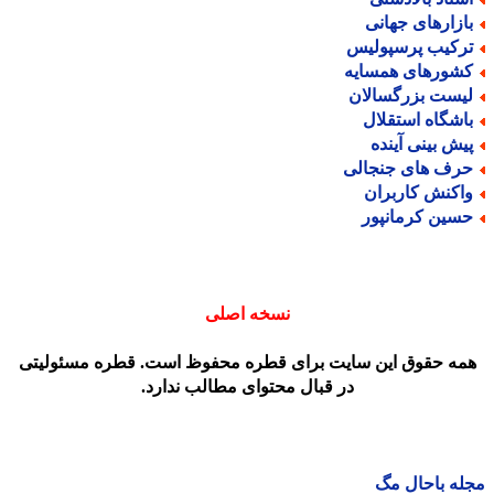
ازارهای جهانی
رکیب پرسپولیس
شورهای همسایه
یست بزرگسالان
اشگاه استقلال
یش بینی آینده
رف های جنجالی
اکنش کاربران
سین کرمانپور
نسخه اصلی
مه حقوق این سایت برای قطره محفوظ است. قطره مسئولیتی
در قبال محتوای مطالب ندارد.
ه باحال مگ