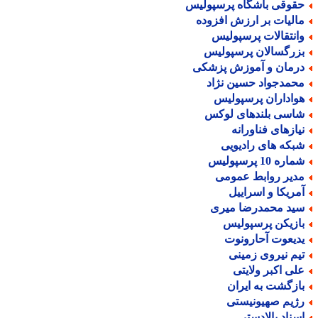
قوقی باشگاه پرسپولیس
الیات بر ارزش افزوده
انتقالات پرسپولیس
زرگسالان پرسپولیس
رمان و آموزش پزشکی
حمدجواد حسین نژاد
واداران پرسپولیس
اسی بلندهای لوکس
یازهای فناورانه
بکه های رادیویی
اره 10 پرسپولیس
دیر روابط عمومی
مریکا و اسراییل
ید محمدرضا میری
ازیکن پرسپولیس
دیعوت آحارونوت
یم نیروی زمینی
لی اکبر ولایتی
ازگشت به ایران
ژیم صهیونیستی
سناد بالادستی