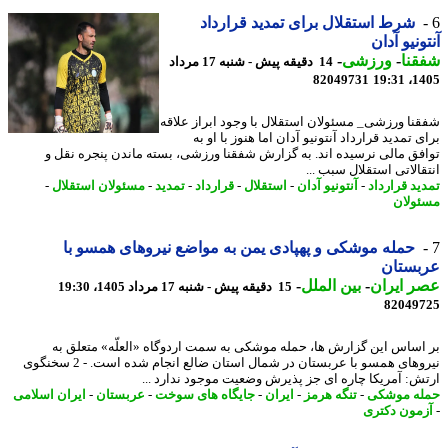
شرط استقلال برای تمدید قرارداد
ونیو آدان
نا
-
ورزشی
-
14 دقیقه پیش - شنبه 17 مرداد
82049731
1405
نا ورزشی_ مسئولان استقلال با وجود ابراز علاقه
 تمدید قرارداد آنتونیو آدان اما هنوز با او به
فق مالی نرسیده اند. به گزارش شفقنا ورزشی، بسته ماندن پنجره نقل و
قالاتی استقلال سبب ...
ید قرارداد
-
آنتونیو آدان
-
استقلال
-
قرارداد
-
تمدید
-
مسئولان استقلال
-
ولان
حمله موشکی و پهپادی یمن به مواضع نیروهای همسو با
بستان
 ایران
-
بین الملل
-
15 دقیقه پیش - شنبه 17 مرداد 1405، 19:30
82049
اساس این گزارش ها، حمله موشکی به سمت اردوگاه «العلّه» متعلق به
نیروهای همسو با عربستان در شمال استان ضالع انجام شده است. - 2 سخنگوی
ش: آمریکا چاره ای جز پذیرش وضعیت موجود ندارد ...
ه موشکی
-
تنگه هرمز
-
ایران
-
جایگاه های سوخت
-
عربستان
-
ایران اسلامی
مون دکتری