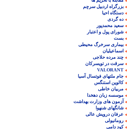
قابله با تحریم ها
زرگراه اردبیل سرچم
ستگاه احیا
ه گردی
عید محمدپور
ورای پول و اعتبار
ست
یماری سرخرگ محیطی
سماعیلیان
ند مرده حلاجی
رقت در تویسرکان
VALORAN
ام ملتهای فوتسال آسیا
الوین استنگس
ربیان خاطی
وسسه زبان دهخدا
زمون های وزارت بهداشت
انگهای شنهوا
رفان درویش عالی
ومانیولی
ود دامی