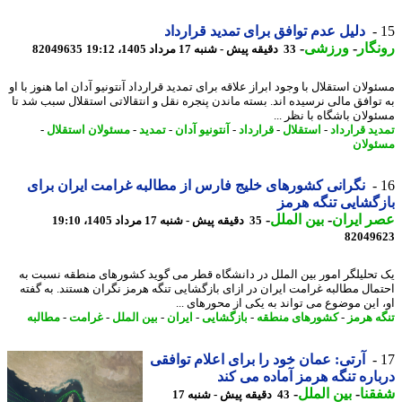
دلیل عدم توافق برای تمدید قرارداد
گار
-
ورزشی
-
33 دقیقه پیش - شنبه 17 مرداد 1405، 19:12
82049635
لان استقلال با وجود ابراز علاقه برای تمدید قرارداد آنتونیو آدان اما هنوز با او
توافق مالی نرسیده اند. بسته ماندن پنجره نقل و انتقالاتی استقلال سبب شد تا
ولان باشگاه با نظر ...
ید قرارداد
-
استقلال
-
قرارداد
-
آنتونیو آدان
-
تمدید
-
مسئولان استقلال
-
ولان
نگرانی کشورهای خلیج فارس از مطالبه غرامت ایران برای
گشایی تنگه هرمز
 ایران
-
بین الملل
-
35 دقیقه پیش - شنبه 17 مرداد 1405، 19:10
82049
تحلیلگر امور بین الملل در دانشگاه قطر می گوید کشورهای منطقه نسبت به
مال مطالبه غرامت ایران در ازای بازگشایی تنگه هرمز نگران هستند. به گفته
 این موضوع می تواند به یکی از محورهای ...
ه هرمز
-
کشورهای منطقه
-
بازگشایی
-
ایران
-
بین الملل
-
غرامت
-
مطالبه
آرتی: عمان خود را برای اعلام توافقی
اره تنگه هرمز آماده می کند
نا
-
بین الملل
-
43 دقیقه پیش - شنبه 17