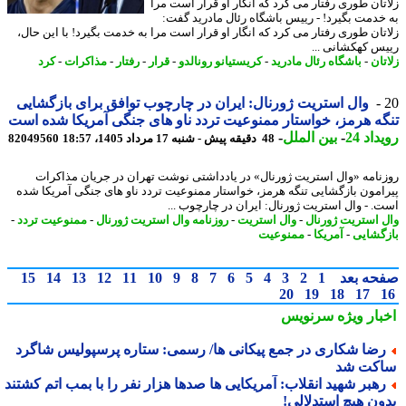
تان طوری رفتار می کرد که انگار او قرار است مرا
خدمت بگیرد! - رییس باشگاه رئال مادرید گفت:
تان طوری رفتار می کرد که انگار او قرار است مرا به خدمت بگیرد! با این حال،
س کهکشانی ...
ان
-
باشگاه رئال مادرید
-
کریستیانو رونالدو
-
قرار
-
رفتار
-
مذاکرات
-
کرد
وال استریت ژورنال: ایران در چارچوب توافق برای بازگشایی
ه هرمز، خواستار ممنوعیت تردد ناو های جنگی آمریکا شده است
اد 24
-
بین الملل
-
48 دقیقه پیش - شنبه 17 مرداد 1405، 18:57
82049560
نامه «وال استریت ژورنال» در یادداشتی نوشت تهران در جریان مذاکرات
امون بازگشایی تنگه هرمز، خواستار ممنوعیت تردد ناو های جنگی آمریکا شده
. - وال استریت ژورنال: ایران در چارچوب ...
 استریت ژورنال
-
وال استریت
-
روزنامه وال استریت ژورنال
-
ممنوعیت تردد
-
گشایی
-
آمریکا
-
ممنوعیت
حه بعد
1
2
3
4
5
6
7
8
9
10
11
12
13
14
15
20
19
18
17
بار ویژه
سرنویس
ضا شکاری در جمع پیکانی ها/ رسمی: ستاره پرسپولیس شاگرد
کت شد
هبر شهید انقلاب: آمریکایی ها صدها هزار نفر را با بمب اتم کشتند
ون هیچ استدلالی!