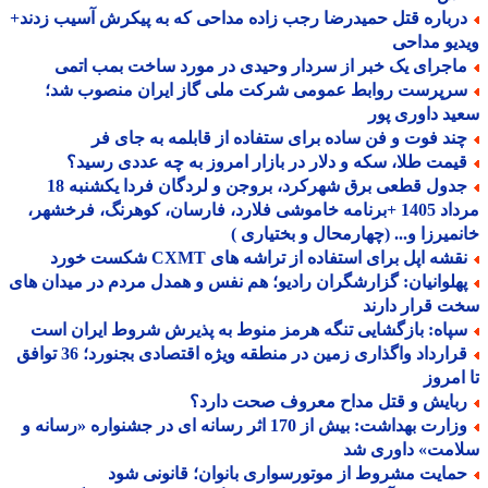
رباره قتل حمیدرضا رجب زاده مداحی که به پیکرش آسیب زدند+
یو مداحی
اجرای یک خبر از سردار وحیدی در مورد ساخت بمب اتمی
رپرست روابط عمومی شرکت ملی گاز ایران منصوب شد؛
د داوری پور
ند فوت و فن ساده برای ستفاده از قابلمه به جای فر
یمت طلا، سکه و دلار در بازار امروز به چه عددی رسید؟
جدول قطعی برق شهرکرد، بروجن و لردگان فردا یکشنبه 18
مرداد 1405 +برنامه خاموشی فلارد، فارسان، کوهرنگ، فرخشهر،
میرزا و... (چهارمحال و بختیاری )
شه اپل برای استفاده از تراشه های CXMT شکست خورد
هلوانیان: گزارشگران رادیو؛ هم نفس و همدل مردم در میدان های
 قرار دارند
پاه: بازگشایی تنگه هرمز منوط به پذیرش شروط ایران است
قرارداد واگذاری زمین در منطقه ویژه اقتصادی بجنورد؛ 36 توافق
امروز
بایش و قتل مداح معروف صحت دارد؟
وزارت بهداشت: بیش از 170 اثر رسانه ای در جشنواره «رسانه و
امت» داوری شد
مایت مشروط از موتورسواری بانوان؛ قانونی شود