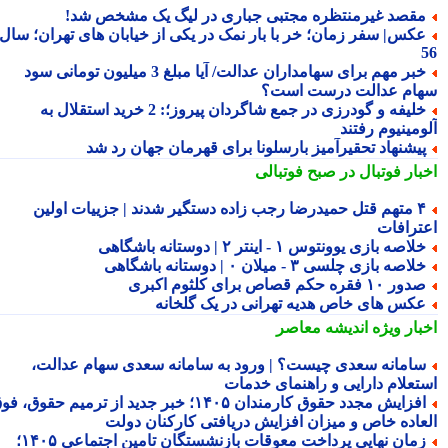
قصد غیرمنتظره مجتبی جباری در لیگ یک مشخص شد!
کس| سفر زمان؛ خر با بار نمک در یکی از خیابان های تهران؛ سال
خبر مهم برای سهامداران عدالت/ آیا مبلغ 3 میلیون تومانی سود
ام عدالت درست است؟
خلیفه و گودرزی در جمع شاگردان پیروز؛: 2 خرید استقلال به
مینیوم رفتند
یشنهاد تحقیرآمیز بارسلونا برای قهرمان جهان رد شد
بار فوتبال در صبح فوتبالی
۴ متهم قتل حمیدرضا رجب زاده دستگیر شدند | جزییات اولین
ترافات
لاصه بازی یوونتوس ۱ - اینتر ۲ | دوستانه باشگاهی
لاصه بازی چلسی ۳ - میلان ۰ | دوستانه باشگاهی
ور ۱۰ فقره حکم قصاص برای کلثوم اکبری
کس های خاص هدیه تهرانی در یک گلخانه
بار ویژه
اندیشه معاصر
امانه سعدی چیست؟ | ورود به سامانه سعدی سهام عدالت،
تعلام دارایی و راهنمای خدمات
افزایش مجدد حقوق کارمندان ۱۴۰۵؛ خبر جدید از ترمیم حقوق، فوق
عاده خاص و میزان افزایش دریافتی کارکنان دولت
زمان نهایی پرداخت معوقات بازنشستگان تامین اجتماعی ۱۴۰۵؛