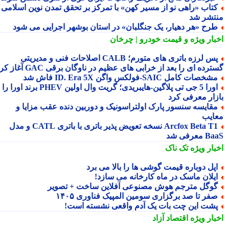
تاب «راهی نو از مسیر کهن» با تمرکز بر تحقق تمدن نوین اسلامی
تشر شد
رح «هر دهیار، یک جنگلبان» در استان بوشهر اجرایی می شود
بار ویژه
و قیمت خودرو | چرخان
پس لرزه باتری های متورم؛ CALB اصلاحات فنی و مدیریتی
رده ای را بعد از خرابی های عظیم در ناوگان برقی GAC آغاز کرد
شخصات کامل SAIC‑فولکس واگن ID. Era 5X فاش شد
اورا 5 جی تی پلاگین‑هایبریدی؛ گریت وال اولین PHEV برند اورا را به
زار معرفی کرد
قایسه سنسور پارک اولتراسونیک و دوربین دنده عقب مزایا و
ایب
Arcfox Beta T1 نسخه تعویض پذیر باتری با باتری CATL و مدل
معرفی شد
بار ویژه
تک ناک
پل دوباره قیمت گوشی ها را بالا می برد
یلان ماسک در ماه کارخانه می سازد!
وگل مترجم هوش مصنوعی آفلاین ساخت + تصویر
فر تا صد برگزاری سومین المپیک فناوری ۱۴۰۵
شت این چت بات یک آدم واقعی نشسته است!
بار ویژه
اقتصاد آزاد