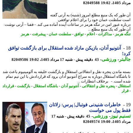
1، 19:02
82049588
طور که یک منبع مطلع امروز (شنبه) به آرتی گفته
 سلطنت عمان خود را برای اعلام توافقی
اره عبور امن در تنگه هرمز در ساعات آینده آماده می کند. - فقنا – آرتی نوشت:
طور که یک منبع مطلع ...
ه هرمز
-
مذاکرات
-
اعلام
-
توافق
-
سلطنت عمان
-
پیشرفت
-
هرمز
آنتونیو آدان، بازیکن مازاد شده استقلال برای بازگشت توافق
!
بتر
-
ورزشی
-
43 دقیقه پیش - شنبه 17 مرداد 1405، 19:02
82049586
ه ماندن پنجره نقل و انتقالاتی استقلال و بازگشت خلیفه به آلومینیوم باعث شد
باشگاه استقلال دوباره به سراغ آنتونیو آدان برود که قراردادش با این تیم تمام
 است. - برخلاف انتظارات ...
قلال
-
پنجره نقل و انتقالاتی
-
آنتونیو آدان
-
باشگاه استقلال
-
بازگشت
-
قرارداد
ار
خاطرات شنیدنی فوتبال| پرس: زلاتان
ط پول می خواست
یم نیوز
-
ورزشی
-
45 دقیقه پیش - شنبه 17
1، 19:00
82049574