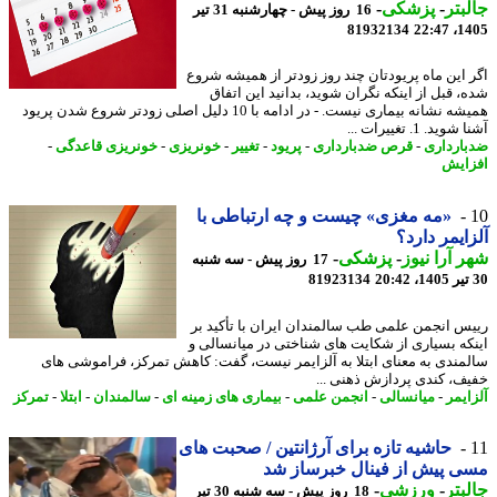
بتر
-
پزشکی
-
16 روز پیش - چهارشنبه 31 تیر
81932134
1405
 این ماه پریودتان چند روز زودتر از همیشه شروع
، قبل از اینکه نگران شوید، بدانید این اتفاق
همیشه نشانه بیماری نیست. - در ادامه با 10 دلیل اصلی زودتر شروع شدن پریود
ید. 1. تغییرات ...
ارداری
-
قرص ضدبارداری
-
پریود
-
تغییر
-
خونریزی
-
خونریزی قاعدگی
-
ایش
«مه مغزی» چیست و چه ارتباطی با
ایمر دارد؟
 آرا نیوز
-
پزشکی
-
17 روز پیش - سه شنبه
81923134
س انجمن علمی طب سالمندان ایران با تأکید بر
که بسیاری از شکایت های شناختی در میانسالی و
مندی به معنای ابتلا به آلزایمر نیست، گفت: کاهش تمرکز، فراموشی های
ف، کندی پردازش ذهنی ...
ایمر
-
میانسالی
-
انجمن علمی
-
بیماری های زمینه ای
-
سالمندان
-
ابتلا
-
تمرکز
حاشیه تازه برای آرژانتین / صحبت های
 پیش از فینال خبرساز شد
بتر
-
ورزشی
-
18 روز پیش - سه شنبه 30 تیر