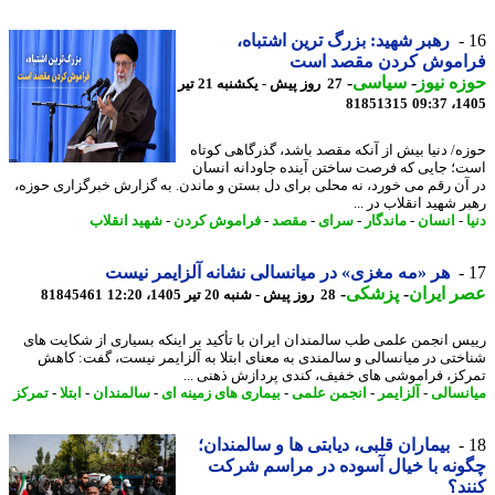
رهبر شهید: بزرگ ترین اشتباه،
اموش کردن مقصد است
ه نیوز
-
سیاسی
-
27 روز پیش - یکشنبه 21 تیر
81851315
1405
ه/ دنیا بیش از آنکه مقصد باشد، گذرگاهی کوتاه
؛ جایی که فرصت ساختن آینده جاودانه انسان
آن رقم می خورد، نه محلی برای دل بستن و ماندن. به گزارش خبرگزاری حوزه،
 شهید انقلاب در ...
-
انسان
-
ماندگار
-
سرای
-
مقصد
-
فراموش کردن
-
شهید انقلاب
هر «مه مغزی» در میانسالی نشانه آلزایمر نیست
 ایران
-
پزشکی
-
28 روز پیش - شنبه 20 تیر 1405، 12:20
81845461
س انجمن علمی طب سالمندان ایران با تأکید بر اینکه بسیاری از شکایت های
ختی در میانسالی و سالمندی به معنای ابتلا به آلزایمر نیست، گفت: کاهش
کز، فراموشی های خفیف، کندی پردازش ذهنی ...
نسالی
-
آلزایمر
-
انجمن علمی
-
بیماری های زمینه ای
-
سالمندان
-
ابتلا
-
تمرکز
بیماران قلبی، دیابتی ها و سالمندان؛
نه با خیال آسوده در مراسم شرکت
د؟