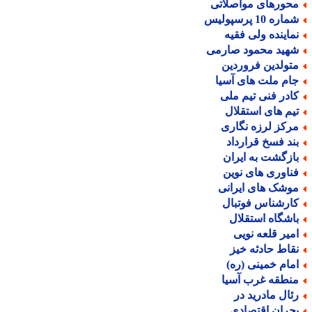
حورهای مواصلاتی
اره 10 پرسپولیس
ماینده ولی فقیه
هید محمود صارمی
تولدین فروردین
ام ملت های آسیا
ادر فنی تیم ملی
یم های استقلال
رکز لرزه نگاری
ند فسخ قرارداد
ازگشت به ایران
ناوری های نوین
وشک های ایرانی
ارشناس فوتبال
اشگاه استقلال
میر قلعه نویی
قاط حادثه خیز
مام خمینی (ره)
نطقه غرب آسیا
ئال مادرید در
حران اقتصادی