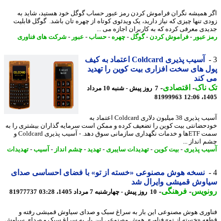
 همیشه نگران فراموش کردن رمز عبور حساب گوگل خود هستید، شاید به
ی تنها چیزی که نیاز دارید، یک ویدئوی کوتاه از چهره تان باشد. گوگل قابلیت
دی معرفی کرده که به کاربران اجازه می ...
 عبور
-
فراموش کردن
-
گوگل
-
چهره
-
حساب
-
عبور
-
شرکت های فناوری
آسیب پذیری Coldcard اعتماد به کیف
 های سخت افزاری بیت کوین را تهدید
کند
ناک
-
اقتصادی
-
7 روز پیش - شنبه 10 مرداد
81999963
1405
آسیب پذیری 38 میلیون دلاری Coldcard اعتماد به
حضانتی بیت کوین را تضعیف کرده و ممکن است سرمایه گذاران بیشتری را به
سمت ETFها و خدمات نگهداری سازمانی سوق دهد. - آسیب پذیری Coldcard و
انداز ...
ب پذیری
-
بیت کوین
-
تهدیدات سایبری
-
تهدید
-
چشم انداز
-
آسیب
-
تهدیدات
نسخه هوش مصنوعی «خسته از تو» با فضای احساسی صدای
اوش قمیشی وایرال شد
نویس
-
فرهنگی
-
10 روز پیش - چهارشنبه 7 مرداد 1405، 03:28
81977737
وری هوش مصنوعی این بار به سراغ سبک و صدای سیاوش قمیشی رفته و
ه «خسته از تو» فناوری هوش مصنوعی این بار به سراغ سبک و صدای سیاوش