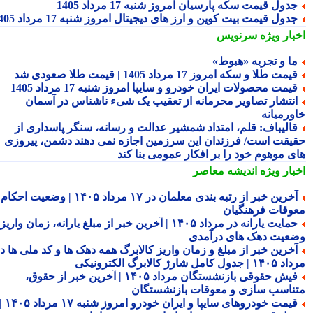
دول قیمت سکه پارسیان امروز شنبه 17 مرداد 1405
دول قیمت بیت کوین و ارز های دیجیتال امروز شنبه 17 مرداد 1405
بار ویژه
سرنویس
ا و تجربه «هبوط»
یمت طلا و سکه امروز 17 مرداد 1405 | قیمت طلا صعودی شد
یمت محصولات ایران خودرو و سایپا امروز شنبه 17 مرداد 1405
نتشار تصاویر محرمانه از تعقیب یک شیء ناشناس در آسمان
ورمیانه
الیباف: قلم، امتداد شمشیر عدالت و رسانه، سنگر پاسداری از
یقت است/ فرزندان این سرزمین اجازه نمی دهند دشمن، پیروزی
ی موهوم خود را بر افکار عمومی بنا کند
بار ویژه
اندیشه معاصر
آخرین خبر از رتبه بندی معلمان در ۱۷ مرداد ۱۴۰۵ | وضعیت احکام و
وقات فرهنگیان
حمایت یارانه در مرداد ۱۴۰۵ | آخرین خبر از مبلغ یارانه، زمان واریز و
عیت دهک های درآمدی
خرین خبر از مبلغ و زمان واریز کالابرگ همه دهک ها و کد ملی ها در
ول کامل شارژ کالابرگ الکترونیکی
فیش حقوقی بازنشستگان مرداد ۱۴۰۵ | آخرین خبر از حقوق،
ناسب سازی و معوقات بازنشستگان
قیمت خودروهای سایپا و ایران خودرو امروز شنبه ۱۷ مرداد ۱۴۰۵ |