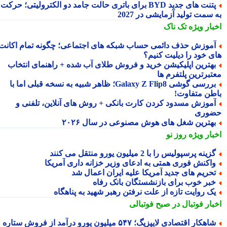
پتنت های جدید BYD برای باتری حالت جامد دو الکترولیتی؛ حرکت
سمت تولید آزمایشی در 2027
بار ویژه
تک ناک
موزش حذف دائمی حساب شبکه های اجتماعی؛ چگونه تمام اکانت
ی خود را دیلیت کنیم؟
هترین اپلیکیشن خرید و فروش طلای آب شده + راهنمای انتخاب
تبرترین پلتفرم ها
بررسی گوشی Galaxy Z Flip8؛ ظاهر شبیه به نسخه قبلی اما با
طن متفاوت!
موزش مسدود کردن کارت بانکی + روش های آنلاین، تلفنی و
وری
هترین شغل های هوش مصنوعی در سال ۲۰۲۶
بار ویژه
روز نو
زینه پرسپولیس را با 2 میلیون یورو منتقل می کنند
اکنش فوری همتی به ادعای وزیر خزانه داری آمریکا
حریم های جدید آمریکا علیه ایران اعمال شد
بر خوب برای بازنشستگان بانک رفاه
ک روایت تازه از علت نرفتن رهبر شهید به پناهگاه
بار فوتبال در صبح فوتبالی
شاهکار اقتصادی لایپزیگ؛ ۵۴۷ میلیون یورو درآمد از فروش ستاره