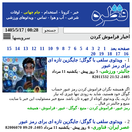
-
-
-
-
خبر
کرونا
استخدام
جام جهانی
اوقات
-
-
-
شرعی
آب و هوا
تماس
ویدئوهای ورزشی
08:28 | 1405/5/17
ار فراموش کردن
سرویسها
حه بعد
1
2
3
4
5
6
7
8
9
10
11
12
13
14
15
20
19
18
17
ویدئوی سلفی با گوگل؛ جایگزین تازه ای
ی رمز عبور
بتر
-
ورزشی
-
5 روز پیش - یکشنبه 11 مرداد
82011532
1405
 همیشه نگران فراموش کردن رمز عبور حساب
ل خود هستید، شاید به زودی تنها چیزی که نیاز
ید، یک ویدئوی کوتاه از چهره تان باشد. منبع خبر مسئولیت این خبر با سایت
 و جالبتر در قبال ...
 عبور
-
فراموش کردن
-
منبع
-
گوگل
-
عبور
-
فراموش
-
همیشه
ویدئوی سلفی با گوگل/ جایگزین تازه ای برای رمز عبور
 ایران
-
فناوری
-
6 روز پیش - یکشنبه 11 مرداد 1405، 09:20
82006070