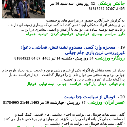
بتر
-
پزشکی
-
32 روز پیش - سه شنبه 16 تیر
81818062
1405
گزارش خبرآنلاین، حضور در مراسم های پرجمعیت
ی بیشتر افراد مشکلی ایجاد نمی کند، اما کسانی که بیماری زمینه ای دارند با
یت چند توصیه ساده می توانند با آرامش و ایمنی بیشتری در این ...
و
-
مراسم
-
بیماری
-
فراموش
-
فراموش کردن
-
توصیه
-
همراه
معجزه وار: کسی مصدوم نشد/ تنش، فحاشی، دعوا!
ورزشی ترین بازی جام جهانی
گار
-
ورزشی
-
34 روز پیش - یکشنبه 14 تیر 1405، 04:07
81804923
ار فرانسه مقابل پاراگوئه یکی از غیرورزشی ترین و عجیب ترین دیدار تاریخ جام
نی بود و به سختی می توان نام آن را فوتبال گذاشت. - دیدار فرانسه مقابل
اگوئه یکی از غیرورزشی ترین و عجیب ...
 جهانی
-
دیدار
-
پاراگوئه
-
فرانسه
-
جهانی
-
نیمه نهایی
-
فوتبال
فوتبال از سیاست جدا نیست
 ایران
-
ورزشی
-
37 روز پیش - چهارشنبه 10 تیر 1405، 21:40
81784905
ی مسابقات فوتبال می توانند به احیای دشمنی های قدیمی کمک کنند و
اسات ملی گرایانه افراطی را برانگیزند. در مواردی نیز برعکس عمل می کنند.
اهی مسابقات فوتبال می توانند به احیای دشمنی ...