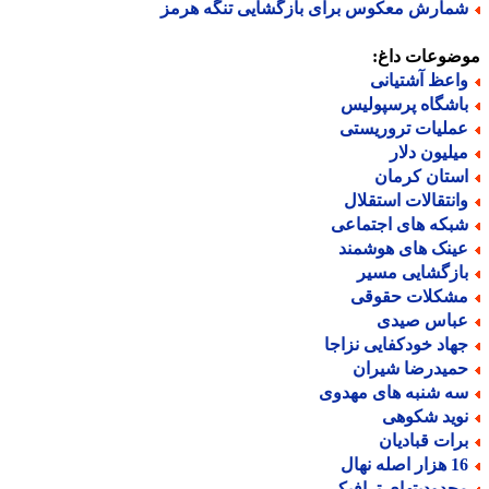
مارش معکوس برای بازگشایی تنگه هرمز
ضوعات داغ:
اعظ آشتیانی
اشگاه پرسپولیس
ملیات تروریستی
یلیون دلار
ستان کرمان
انتقالات استقلال
بکه های اجتماعی
ینک های هوشمند
ازگشایی مسیر
شکلات حقوقی
باس صیدی
هاد خودکفایی نزاجا
میدرضا شیران
ه شنبه های مهدوی
وید شکوهی
رات قبادیان
ر اصله نهال
حدودیتهای ترافیکی