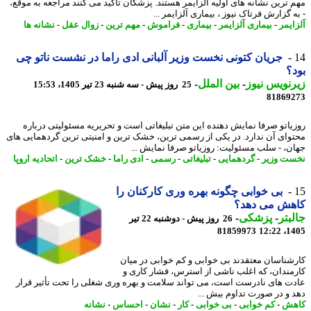
 ترین نشانه های اولیه آلزایمر هستند. پزشکان تأکید می کنند مراجعه به موقع،
 گزارش فرتاک نیوز ، بیماری آلزایمر ...
ایمر
-
بیماری آلزایمر
-
بیماری
-
فراموش
-
مهم ترین
-
زوال عقل
-
نشانه ها
جریان کتونی نخست وزیر آلبانی ادی راما در نشست ناتو چی
؟
نویس نیوز
-
بین الملل
-
25 روز پیش - سه شنبه 23 تیر 1405، 15:53
81869
یاتو صرفا نمایش دهنده این متن تبلیغاتی است و تحریریه مسئولیتی درباره
وای آن ندارد. در یکی از رسمی ترین، خشک ترین و امنیتی ترین گردهمایی های
ن، - سلب مسئولیت: روزیاتو صرفا نمایش ...
ت وزیر
-
گردهمایی
-
تبلیغاتی
-
رسمی
-
ادی راما
-
خشک ترین
-
اتحادیه اروپا
بی خوابی چگونه بهره وری کارکنان را
هش می دهد؟
بتر
-
پزشکی
-
26 روز پیش - دوشنبه 22 تیر
81859973
1405
شناسان معتقدند بی خوابی و کم خوابی در میان
مندان، که اغلب ناشی از استرس، فشار کاری و
ت های نادرست است، می تواند سلامت و بهره وری شغلی را تحت تأثیر قرار
 و در صورت تداوم بیش ...
هش
-
کم خوابی
-
بی خوابی
-
کار
-
نشان
-
احساس
-
نشانه