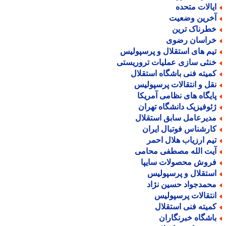
یالات متحده
خرین وضعیت
طرناک ترین
راسان رضوی
یم های استقلال و پرسپولیس
نثی سازی عملیات تروریستی
میته فنی باشگاه استقلال
قل و انتقالات پرسپولیس
ایگاه های نظامی آمریکا
ئوفیزیک دانشگاه تهران
دیرعامل سابق استقلال
ارشناس فوتبال ایران
یم ارزیاب هلال احمر
یت الله مصطفی محامی
روش محصولات سایپا
ستقلال و پرسپولیس
حمدجواد حسین نژاد
نتقالات پرسپولیس
میته فنی استقلال
اشگاه خبرنگاران