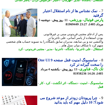
قلال
-
باشگاه
-
مدیر
-
قهرمان
-
اعتبار
-
فراموش کردن
-
یاسر آسانی
نمک نشناس ها از نام استقلال اعتبار
تید
س فوتبال
-
ورزشی
-
11 روز پیش - دوشنبه 5
1، 23:27
81969449
از ادعای مجتبی فریدونی مبنی بر غیرقانونی
ن استفاده از یاسر آسانی، علی تاجرنیا در
نشی تند و بی سابقه، مدیران سابق باشگاه را به تسویه حساب های شخصی
م کرد تا شکاف میان نسل های ...
قلال
-
علی تاجرنیا
-
باشگاه
-
تاجرنیا
-
مدیر
-
مجتبی فریدونی
-
کرد
سامسونگ امنیت قفل صفحه One UI 9
سخت گیرانه تر کرد
ناک
-
فناوری
-
13 روز پیش - یکشنبه 4 مرداد
81958236
1405
مسونگ
-
امنیت
-
دستگاه
-
اثر انگشت
-
کرد
-
کار
-
چرا پریودتان زودتر از موعد شروع می
ل مهم که باید بدانید