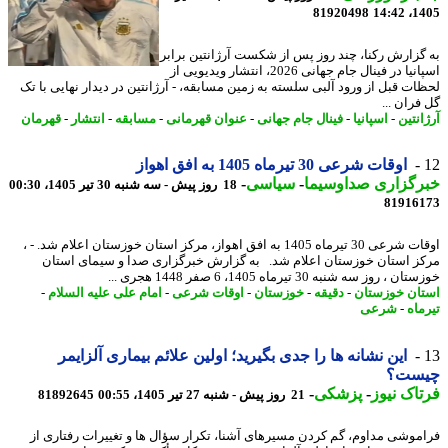
81920498
1405
گزارش رکنا، چند روز پس از شکست آرژانتین برابر
اسپانیا در فینال جام جهانی 2026، انتشار ویدیویی از
ات قبل از ورود آلبی سلسته به زمین مسابقه، - آرژانتین در دیدار نهایی با تک
ران ...
نتین
-
اسپانیا
-
فینال جام جهانی
-
عنوان قهرمانی
-
مسابقه
-
انتشار
-
قهرمان
اوقات شرعی 30 تیرماه 1405 به افق اهواز
رگزاری صداوسیما
-
سیاسی
-
18 روز پیش - سه شنبه 30 تیر 1405، 00:30
81916
اوقات شرعی 30 تیرماه 1405 به افق اهواز، مرکز استان خوزستان اعلام شد. - ،
ز استان خوزستان اعلام شد. به گزارش خبرگزاری صدا و سیمای استان
 ، روز سه شنبه 30 تیرماه 1405، 6 صفر 1448 هجری ...
ان خوزستان
-
دقیقه
-
خوزستان
-
اوقات شرعی
-
امام علی علیه السلام
-
ماه
-
شرعی
این نشانه ها را جدی بگیرید؛ اولین علائم بیماری آلزایمر
ست؟
اک نیوز
-
پزشکی
-
21 روز پیش - شنبه 27 تیر 1405، 00:55
81892645
موشی مداوم، گم کردن مسیرهای آشنا، تکرار سؤال ها و تغییرات رفتاری از