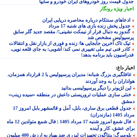
ول قیمت روز خودروهای ایران خودرو و سایپا
بار ویژه
رونگار
دعاهای سنتکام درباره محاصره دریایی ایران
دول پخش زنده بازی های شنبه 17 مرداد
ندوز به دنبال فرار از نیمکت نشینی؛/ مقصد جدید گلر سابق
سپولیس مشخص شد
یک تاک آخرین جابجایی ها/ زنده و فوری از بازار نقل و انتقالات
ادر فنی تیم ملی تغییری نمی کند/ آشوبی: به جای قلعه نویی،
راسیون باید برنامه بدهد!
ار داغ:
غافلگیری بزرگ شبانه/ مدیران پرسپولیس با 2 قرارداد همزمان،
داران را به وجد آوردند
ین لژیونر را دیگر پرسپولیسی بدانید
نثی سازی عملیات تروریستی داعش در منطقه «سیده زینب»
شق
جدول قطعی برق ساری، بابل، آمل و قائمشهر بابل امروز 17
1 (مازندران)
فال شمع امروز شنبه 17 مرداد 1405 | فال شمع متولدین 12 ماه
ی عشق، کار و آینده
بلومبرگ: پنتاگون تجهیزات لیزری ضد پهپاد به ارزش 400 میلیون