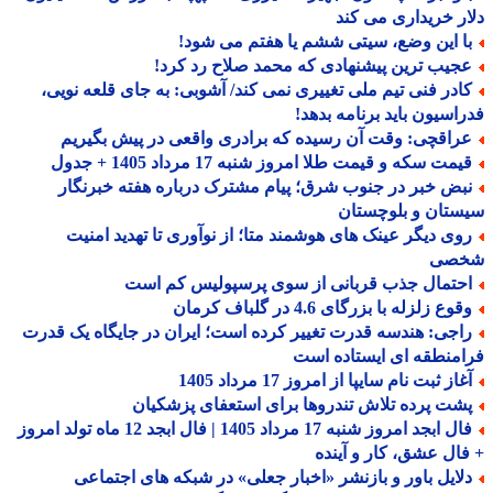
ر خریداری می کند
ا این وضع، سیتی ششم یا هفتم می شود!
جیب ترین پیشنهادی که محمد صلاح رد کرد!
ادر فنی تیم ملی تغییری نمی کند/ آشوبی: به جای قلعه نویی،
اسیون باید برنامه بدهد!
راقچی: وقت آن رسیده که برادری واقعی در پیش بگیریم
مت سکه و قیمت طلا امروز شنبه 17 مرداد 1405 + جدول
بض خبر در جنوب شرق؛ پیام مشترک درباره هفته خبرنگار
تان و بلوچستان
وی دیگر عینک های هوشمند متا؛ از نوآوری تا تهدید امنیت
صی
حتمال جذب قربانی از سوی پرسپولیس کم است
وع زلزله با بزرگای 4.6 در گلباف کرمان
اجی: هندسه قدرت تغییر کرده است؛ ایران در جایگاه یک قدرت
منطقه ای ایستاده است
از ثبت نام سایپا از امروز 17 مرداد 1405
شت پرده تلاش تندروها برای استعفای پزشکیان
فال ابجد امروز شنبه 17 مرداد 1405 | فال ابجد 12 ماه تولد امروز
ال عشق، کار و آینده
لایل باور و بازنشر «اخبار جعلی» در شبکه های اجتماعی