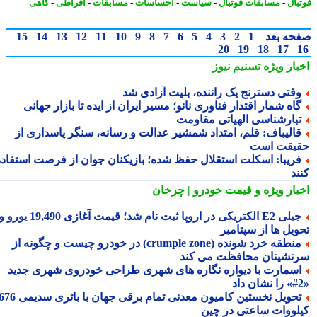
بال
-
مسابقات فوتبال
-
سیاست
-
احساسات
-
مسابقات
-
افراطی
-
گاهی
حه بعد
1
2
3
4
5
6
7
8
9
10
11
12
13
14
15
20
19
18
17
بار ویژه
تسنیم نیوز
قتی دسترنج یک راننده، بلیت آزادی شد
اه شمار اقتدار فناوری نانو؛ مسیر ایران از ایده تا بازار جهانی
بارشناسی الهیاتی مقاومت
الیباف: قلم، امتداد شمشیر عدالت و رسانه، سنگر پاسداری از
یقت است
ریبا: اسکلت استقلال حفظ شده؛ بازیکنان جوان از فرصت استفاده
ند
بار ویژه
و قیمت خودرو | چرخان
جیلی E2 الکتریکی در اروپا ثبت نام شد؛ قیمت آغازی 19,490 یورو و
ویل ها از سپتامبر
منطقه خرد شونده (crumple zone) در خودرو چیست و چگونه از
نشینان محافظت می کند
سمارت با دیواره نگاره های شهری طراحی خودروی شهری جدید
تحویل نخستین کامیون معدنی تمام برقی جهان با باتری سدیمی 676
لووات ساعتی در چین