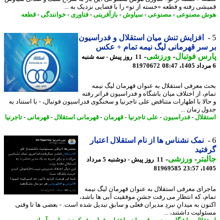
شی رفته و قطعه «خسته از تو» را با فضایی نزدیک به ...
ش مصنوعی
-
مصنوعی
-
سیاوش
-
بازآفرینی
-
فناوری
-
خوانندگی
-
قطعه
افزایش تنش میان استقلال و فدراسیون
سر قهرمانی لیگ نیمه تمام + عکس
س فوتبال
-
ورزشی
-
11 روز پیش - سه شنبه
81970672
 معرفی استقلال به عنوان قهرمان لیگ نیمه
م، از اختلاف میان باشگاه و فدراسیون فراتر رفته
الا با اظهارات متناقض علی تاجرنیا و سخنگوی فدراسیون فوتبال، - با استناد به
ل زمان ...
قلال
-
فدراسیون
-
علی تاجرنیا
-
قهرمان
-
قهرمانی استقلال
-
قهرمانی
-
تاجرنیا
نمک نشناس ها از نام استقلال اعتبار
تید
بتر
-
ورزشی
-
11 روز پیش - دوشنبه 5 مرداد
81969585
1405
رای معرفی استقلال به عنوان قهرمان لیگ نیمه
م، که انتظار می رفت جشنِ موفقیت آبی ها باشد،
ون به میدانِ نبردِ مدیران فعلی و سابق تبدیل شده است. - بعضی ها تا وقتی
ولیت داشتند، ...