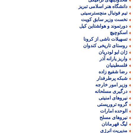
انشگاه هنر اسلامی تبریز
یم فوتبال منچسترسیتی
خست وزیر سابق کویت
ورتموند و هولشتاین کیل
سکوچیچ
سهیلات ناشی از کرونا
وستای تاریخی کندوان
ان ایو لودریان
اریز یارانه آذر
لسطینیان
ضا شفیع زاده
بکه پرطرفدار
زیر امور خارجه
رگیری مسلحانه
یروهای امنیتی
روه تروریستی
لوحده امارات
یروهای مسلح
یگ قهرمانان
دیریت انرژی