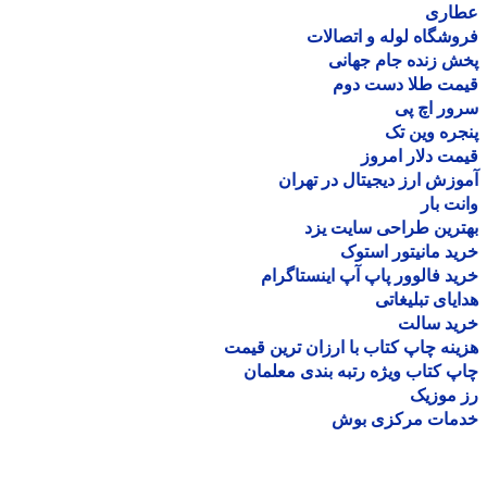
اری
شگاه لوله و اتصالات
 زنده جام جهانی
مت طلا دست دوم
ر اچ پی
ره وین تک
ت دلار امروز
زش ارز دیجیتال در تهران
ت بار
رین طراحی سایت یزد
د مانیتور استوک
د فالوور پاپ آپ اینستاگرام
یای تبلیغاتی
ید سالت
نه چاپ کتاب با ارزان ترین قیمت
 کتاب ویژه رتبه بندی معلمان
موزیک
مات مرکزی بوش