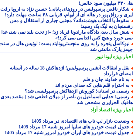
سود خالص!
کار ناقص پرسپولیس در روزهای پایانی؛ حسین نژاد به اروپا رفت،
ی و رزاق پور در هاله ای از ابهام، قربانی ۴۸ ساعت مهلت دارد!
قوط یا انتخاب هوشمندانه؟ مجتبی جباری از استقلال و مس
سنجان به لیگ یک رسید!
ش سال بعد، دادگاه مارادونا فریاد زد؛ «از تخت بلند نمی شد، غذا
ی خورد و هیچ کس اقدامی نمی کرد!»
یوکاسل پنجره را به روی منچستریونایتد بست؛ لوئیس هال در سنت
مز پارک ماندنی شد
بار ویژه
ایونا نیوز
نقل و انتقالات آتشین پرسپولیس؛ اژدهاکش 18 ساله در آستانه
ضای قرارداد
ه نام خداوند جان و قلم
ه احترام قلم هایی که صدای مردم اند
سمی در آستانه؛ کوروش اژدهاکش پرسپولیسی شد؟
سمی؛ جدایی اسماعیل بن ناصر از میلان قطعی شد | مقصد بعدی
فبک الجزایری مشخص شد
بار ویژه
اقتصاد آزاد
ضعیت بازار لپ تاپ های اقتصادی در مرداد 1405
دول قیمت خودرو های سایپا امروز شنبه 17 مرداد 1405
دول قیمت خودرو های ایران خودرو امروز شنبه 17 مرداد 1405