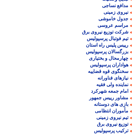
دافع نساجی
یروی زمینی
دول خاموشی
راسم عروسی
رکت توزیع نیروی برق
یم فوتبال پرسپولیس
ییس پلیس راه استان
زرگسالان پرسپولیس
هارمحال و بختیاری
واداران پرسپولیس
خنگوی قوه قضاییه
یازهای فناورانه
ماینده ولی فقیه
مام جمعه شهرکرد
شاور رییس جمهور
ازی های دوستانه
أموران انتظامی
یم نیروی زمینی
وزیع نیروی برق
رکیب پرسپولیس