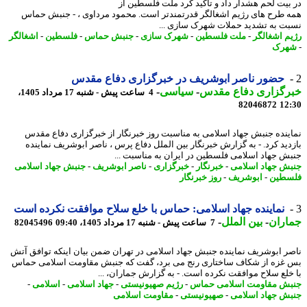
بیت لحم هشدار داد و تاکید کرد ملت فلسطین از
 طرح های رژیم اشغالگر قدرتمندتر است. محمود مرداوی ، - جنبش حماس
ت به تشدید حملات شهرک سازی ...
م اشغالگر
-
ملت فلسطین
-
شهرک سازی
-
جنبش حماس
-
فلسطین
-
اشغالگر
هرک
حضور ناصر ابوشریف در خبرگزاری دفاع مقدس
رگزاری دفاع مقدس
-
سیاسی
-
4 ساعت پیش - شنبه 17 مرداد 1405،
82046872
12
ینده جنبش جهاد اسلامی به مناسبت روز خبرنگار از خبرگزاری دفاع مقدس
دید کرد. - به گزارش خبرنگار بین الملل دفاع پرس ، ناصر ابوشریف نماینده
ش جهاد اسلامی فلسطین در ایران به مناسبت ...
ش جهاد اسلامی
-
خبرنگار
-
خبرگزاری
-
ناصر ابوشریف
-
جنبش جهاد اسلامی
طین
-
ابوشریف
-
روز خبرنگار
نماینده جهاد اسلامی: حماس با خلع سلاح موافقت نکرده است
اران
-
بین الملل
-
7 ساعت پیش - شنبه 17 مرداد 1405، 09:40
82045496
ر ابوشریف نماینده جنبش جهاد اسلامی در تهران ضمن بیان اینکه توافق آتش
غزه از شکاف ساختاری رنج می برد، گفت که جنبش مقاومت اسلامی حماس
خلع سلاح موافقت نکرده است. - به گزارش جماران، ...
ش مقاومت اسلامی حماس
-
رژیم صهیونیستی
-
جهاد اسلامی
-
اسلامی
-
ش جهاد اسلامی
-
صهیونیستی
-
مقاومت اسلامی