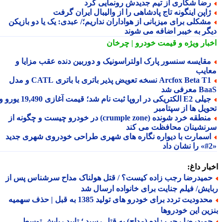
ضا شکاری از تیم جدیدش رونمایی کرد
اپن اینگونه تاج پادشاهی را از والیبال ایران گرفت
شکلی برای میزبانی از هواداران نداریم؛/ عبدی: یک یا دو بازیکن
گر به خیبر اضافه می شوند
بار ویژه
و قیمت خودرو | چرخان
قایسه سنسور پارک اولتراسونیک و دوربین دنده عقب مزایا و
ایب
Arcfox Beta T1 نسخه تعویض پذیر باتری با باتری CATL و مدل
معرفی شد
جیلی E2 الکتریکی در اروپا ثبت نام شد؛ قیمت آغازی 19,490 یورو و
ویل ها از سپتامبر
منطقه خرد شونده (crumple zone) در خودرو چیست و چگونه از
نشینان محافظت می کند
سمارت با دیواره نگاره های شهری طراحی خودروی شهری جدید
ار داغ:
میدرضا رجب زاده کیست؟ / قتل هولناک مداح سرشناس پس از
یش/ فیلم جنایت برای خانواده ارسال شد
محدودیت تردد برای خودرو های تولید 1385 به قبل | حذف سهمیه
ین این خودروها
میدرضا رجب زاده (مداح) به قتل رسید ؛ تایید ربایش توسط