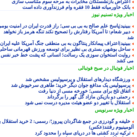
عتراض بازنشستگان مخابرات به مرحه سوم متناسب سازی
انک خاورمیانه فقط 10 فقره وام فرزندآوری داده است
بار ویژه
تسنیم نیوز
بینید|پاسخ علم صالح به بی بی سی؛ راز قدرت ایران در امنیت بومی
بیر شعام: تا آمریکا رفتارش را تصحیح نکند تنگه هرمز باز نخواهد
بینید|اعتراف پیمانکار پنتاگون به بی منطقی جنگ آمریکا علیه ایران
احل بوشهر، بستری بی نظیر برای توسعه ورزش قهرمانی ساحلی
وایت استخوان سوزی یک رسالت؛ انسانی که پشت خط خبر نفس
 کشد
بار فوتبال در صبح فوتبالی
رزشگاه دیدارهای استقلال و پرسپولیس مشخص شد
رسپولیس یک مدافع جوان دیگر خرید؛ طاهری سرخپوش شد
تفاق تلخ برای مسی؛ خورخه مسی از دنیا رفت
حمتی دو بازیکن مازاد گل گهر را برگرداند
ستقلال با تغییر دو عضو هیئت مدیره درست نمی شود
بار ویژه
سرنویس
خلیفه و گودرزی در جمع شاگردان پیروز؛/ رسمی: 2 خرید استقلال به
ومینیوم رفتند(عکس)
رکیه تردد کشتی ها در دریای سیاه را محدود کرد