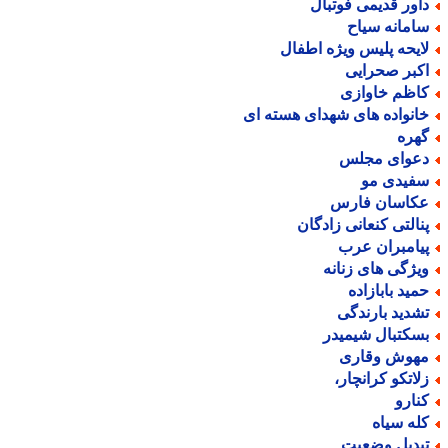
اور قدیمی فوتبال
امانه سیاح
ایحه پلیس ویژه اطفال
کبر صحرایی
اظم خاوازی
انواده های شهدای هسته ای
هره
عوای مجلس
فیدی مو
کاسان فارس
نالتی کنعانی زادگان
یامبران عرب
یژگی های زنانه
مید بابازاده
شدید بارندگی
سکتبال شیمیدر
هوش وقاری
لاتکو کرانچار،
نارو
له سیاه
بدیل وضعیت