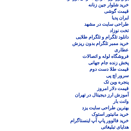
د شلوار جین زنانه
مت گوشی
ان پدیا
احی سایت در مشهد
 نوزاد
لود تلگرام و تلگرام طلایی
د ممبر تلگرام بدون ریزش
اری
شگاه لوله و اتصالات
 زنده جام جهانی
مت طلا دست دوم
ر اچ پی
ره وین تک
ت دلار امروز
زش ارز دیجیتال در تهران
ت بار
رین طراحی سایت یزد
د مانیتور استوک
د فالوور پاپ آپ اینستاگرام
یای تبلیغاتی