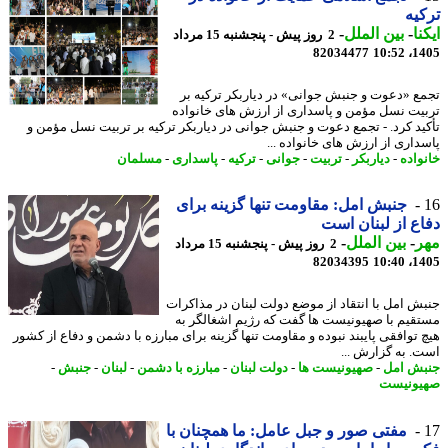
یه
نا
-
بین الملل
-
2 روز پیش - پنجشنبه 15 مرداد
82034477
1405
ع «دعوت و جنبش جوانی» در دیاربکر ترکیه بر
یت نسل مؤمن و پاسداری از ارزش های خانواده
ید کرد. - تجمع دعوت و جنبش جوانی در دیاربکر ترکیه بر تربیت نسل مؤمن و
داری از ارزش های خانواده ...
واده
-
دیاربکر
-
تربیت
-
جوانی
-
ترکیه
-
پاسداری
-
مسلمان
جنبش امل: مقاومت تنها گزینه برای
ع از لبنان است
ر
-
بین الملل
-
2 روز پیش - پنجشنبه 15 مرداد
82034395
1405
ش امل با انتقاد از موضع دولت لبنان در مذاکرات
قیم با صهیونیست ها گفت که رژیم اشغالگر به
 توافقی پایبند نبوده و مقاومت تنها گزینه برای مبارزه با دشمن و دفاع از کشور
. به گزارش ...
ش امل
-
صهیونیست ها
-
دولت لبنان
-
مبارزه با دشمن
-
لبنان
-
جنبش
-
ونیست
مفتی صور و جبل عامل: ما همچنان با