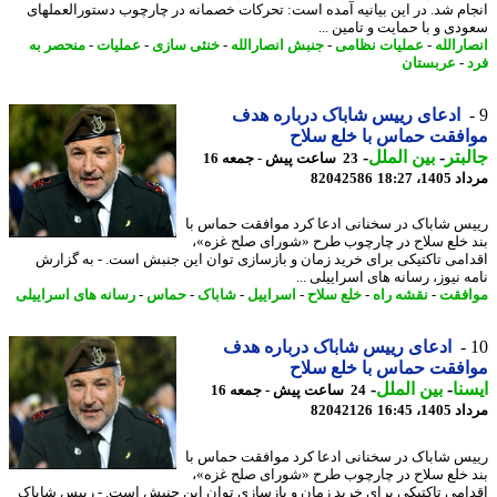
ام شد. در این بیانیه آمده است: تحرکات خصمانه در چارچوب دستورالعملهای
دی و با حمایت و تامین ...
ارالله
-
عملیات نظامی
-
جنبش انصارالله
-
خنثی سازی
-
عملیات
-
منحصر به
-
عربستان
ادعای رییس شاباک درباره هدف
فقت حماس با خلع سلاح
بتر
-
بین الملل
-
23 ساعت پیش - جمعه 16
1، 18:27
82042586
س شاباک در سخنانی ادعا کرد موافقت حماس با
 خلع سلاح در چارچوب طرح «شورای صلح غزه»،
امی تاکتیکی برای خرید زمان و بازسازی توان این جنبش است. - به گزارش
 نیوز، رسانه های اسراییلی ...
فقت
-
نقشه راه
-
خلع سلاح
-
اسراییل
-
شاباک
-
حماس
-
رسانه های اسراییلی
ادعای رییس شاباک درباره هدف
فقت حماس با خلع سلاح
نا
-
بین الملل
-
24 ساعت پیش - جمعه 16
1، 16:45
82042126
س شاباک در سخنانی ادعا کرد موافقت حماس با
 خلع سلاح در چارچوب طرح «شورای صلح غزه»،
امی تاکتیکی برای خرید زمان و بازسازی توان این جنبش است. - رییس شاباک