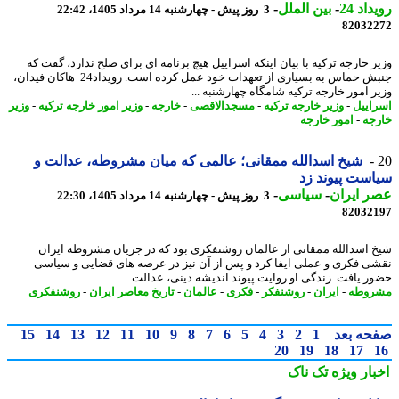
اد 24
-
بین الملل
-
3 روز پیش - چهارشنبه 14 مرداد 1405، 22:42
82032
ر خارجه ترکیه با بیان اینکه اسراییل هیچ برنامه ای برای صلح ندارد، گفت که
جنبش حماس به بسیاری از تعهدات خود عمل کرده است. رویداد24 هاکان فیدان،
ر امور خارجه ترکیه شامگاه چهارشنبه ...
اییل
-
وزیر خارجه ترکیه
-
مسجدالاقصی
-
خارجه
-
وزیر امور خارجه ترکیه
-
وزیر
جه
-
امور خارجه
شیخ اسدالله ممقانی؛ عالمی که میان مشروطه، عدالت و
ست پیوند زد
 ایران
-
سیاسی
-
3 روز پیش - چهارشنبه 14 مرداد 1405، 22:30
82032
 اسدالله ممقانی از عالمان روشنفکری بود که در جریان مشروطه ایران
ی فکری و عملی ایفا کرد و پس از آن نیز در عرصه های قضایی و سیاسی
ر یافت. زندگی او روایت پیوند اندیشه دینی، عدالت ...
روطه
-
ایران
-
روشنفکر
-
فکری
-
عالمان
-
تاریخ معاصر ایران
-
روشنفکری
حه بعد
1
2
3
4
5
6
7
8
9
10
11
12
13
14
15
20
19
18
17
بار ویژه
تک ناک