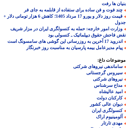
ان ها رفت
ند فوت و فن ساده برای ستفاده از قابلمه به جای فر
قیمت روز دلار و یورو 17 مرداد 1405؛ کاهش 6 هزار تومانی دلار +
ول
زارت امور خارجه: حمله به کنسولگری ایران در مزار شریف
 فاحش حقوق دیپلماتیک ـ کنسولی بود
د 17 آخرین به روزرسانی این گوشی های سامسونگ است
یام مدیرعامل بیمه پارسیان به مناسبت روز خبرنگار
ضوعات داغ:
اماندهی نیروهای شرکتی
یروس گرجستانی
یروهای شرکتی
داح سرشناس
مید عالیشاه
ارکنان دولت
یوان عالی کشور
نسولگری ایران
لومینیوم اراک
هدی تارتار