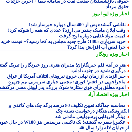
وقی بازنشستگان صنعت نفت در سامانه سما + آخرین جزئیات
وق مرداد
بار ویژه
ایونا نیوز
قاشی گمشده پس از 400 سال دوباره خبرساز شد!
قت ایلان ماسک چقدر می ارزد؟ عددی که همه را شوکه کرد!
یمت مواد غذایی دوباره اوج گرفت
ید سربازی 1405؛ طرح جدید مجلس به کجا رسید؟+ قیمت خرید
را قبض آب افزایش پیدا کرد؟
بار ویژه
رونگار
نر در آینه قلم خبرنگاران؛ مدیران هنری روز خبرنگار را تبریک گفتند
رگیری شدید در جنوب ادلب
بر الزیدی از زمان نهایی خروج نیروهای ائتلاف آمریکا از عراق
اجراجویی در قشم/ فوری: مجتبی جباری سرمربی تیم جزیره
ندوه مطلق برای فوق ستاره/ شوک بزرگ: پدر لیونل مسی درگذشت
بار ویژه
اقتصاد آزاد
محاسبه جداگانه تعیین تکلیف 80 درصد برگه چک های کاغذی و
کترونیکی هنگام درخواست دسته چک
ینگر آفریقایی پرسپولیس ماندنی شد
عکس| سفر به گذشته؛ یک تاکسی مرسدس بنز W180 در حال عبور
خیابان لاله زار؛ سال 46