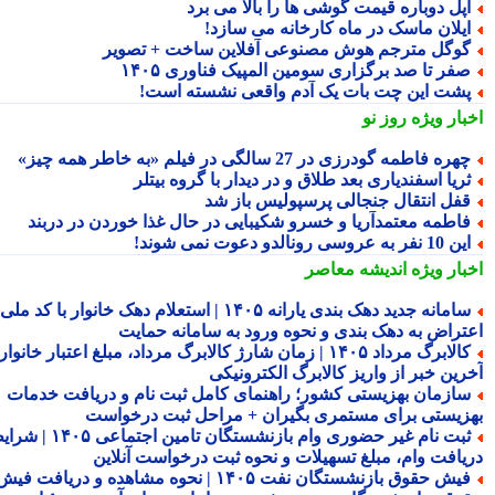
پل دوباره قیمت گوشی ها را بالا می برد
یلان ماسک در ماه کارخانه می سازد!
وگل مترجم هوش مصنوعی آفلاین ساخت + تصویر
فر تا صد برگزاری سومین المپیک فناوری ۱۴۰۵
شت این چت بات یک آدم واقعی نشسته است!
بار ویژه
روز نو
هره فاطمه گودرزی در 27 سالگی در فیلم «به خاطر همه چیز»
ریا اسفندیاری بعد طلاق و در دیدار با گروه بیتلر
فل انتقال جنجالی پرسپولیس باز شد
اطمه معتمدآریا و خسرو شکیبایی در حال غذا خوردن در دربند
10 نفر به عروسی رونالدو دعوت نمی شوند!
بار ویژه
اندیشه معاصر
سامانه جدید دهک بندی یارانه ۱۴۰۵ | استعلام دهک خانوار با کد ملی،
تراض به دهک بندی و نحوه ورود به سامانه حمایت
کالابرگ مرداد ۱۴۰۵ | زمان شارژ کالابرگ مرداد، مبلغ اعتبار خانوار و
رین خبر از واریز کالابرگ الکترونیکی
ازمان بهزیستی کشور؛ راهنمای کامل ثبت نام و دریافت خدمات
زیستی برای مستمری بگیران + مراحل ثبت درخواست
ثبت نام غیر حضوری وام بازنشستگان تامین اجتماعی ۱۴۰۵ | شرایط
یافت وام، مبلغ تسهیلات و نحوه ثبت درخواست آنلاین
فیش حقوق بازنشستگان نفت ۱۴۰۵ | نحوه مشاهده و دریافت فیش