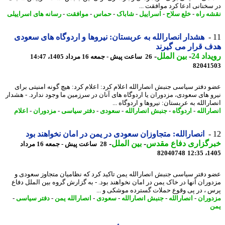
سخنانی ادعا کرد موافقت ...
ه راه
-
خلع سلاح
-
اسراییل
-
شاباک
-
حماس
-
موافقت
-
رسانه های اسراییلی
هشدار انصارالله به عربستان: نیروها و اردوگاه های سعودی
 قرار می گیرند
اد 24
-
بین الملل
-
26 ساعت پیش - جمعه 16 مرداد 1405، 14:47
82041
 دفتر سیاسی جنبش انصارالله اعلام کرد: اعلام کرد: هیچ گونه امنیتی برای
و های سعودی، مزدوران یا اردوگاه های آنان در سرزمین ما وجود ندارد. - هشدار
رالله به عربستان: نیروها و اردوگاه ...
ارالله
-
اردوگاه
-
جنبش انصارالله
-
سعودی
-
دفتر سیاسی
-
مزدوران
-
اعلام
انصارالله: متجاوزان سعودی در یمن در امان نخواهند بود
رگزاری دفاع مقدس
-
بین الملل
-
28 ساعت پیش - جمعه 16 مرداد
82040748
1405
 دفتر سیاسی جنبش انصارالله یمن تاکید کرد که نظامیان متجاوز سعودی و
وران آنها در خاک یمن در امان نخواهند بود. - به گزارش گروه بین الملل دفاع
 ، در پی وقوع حملات گسترده موشکی و ...
وران
-
انصارالله
-
جنبش انصارالله
-
سعودی
-
انصارالله یمن
-
دفتر سیاسی
-