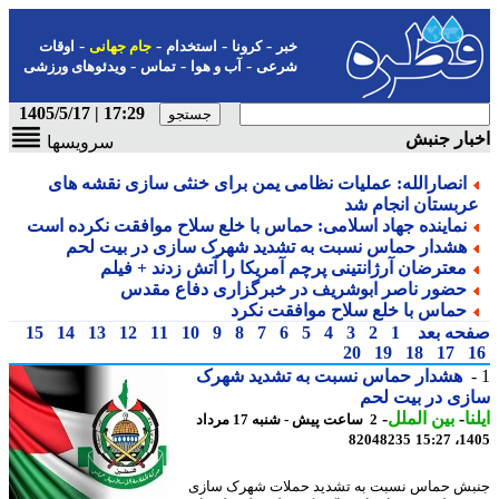
-
-
-
-
خبر
کرونا
استخدام
جام جهانی
اوقات
-
-
-
شرعی
آب و هوا
تماس
ویدئوهای ورزشی
17:29 | 1405/5/17
ار جنبش
سرویسها
انصارالله: عملیات نظامی یمن برای خنثی سازی نقشه های
ربستان انجام شد
نماینده جهاد اسلامی: حماس با خلع سلاح موافقت نکرده است
هشدار حماس نسبت به تشدید شهرک سازی در بیت لحم
معترضان آرژانتینی پرچم آمریکا را آتش زدند + فیلم
حضور ناصر ابوشریف در خبرگزاری دفاع مقدس
حماس با خلع سلاح موافقت نکرد
حه بعد
1
2
3
4
5
6
7
8
9
10
11
12
13
14
15
20
19
18
17
هشدار حماس نسبت به تشدید شهرک
ی در بیت لحم
ا
-
بین الملل
-
2 ساعت پیش - شنبه 17 مرداد
82048235
1405
ش حماس نسبت به تشدید حملات شهرک سازی