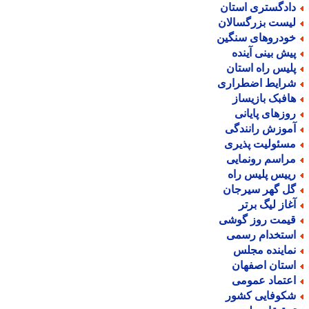
ادگستری استان
یست بزرگسالان
ودروهای سنگین
یش بینی آینده
لیس راه استان
رایط اضطراری
افبک بازیساز
وزهای پایانی
موزش رانندگی
سئولیت پذیری
راسم رونمایی
ییس پلیس راه
ل گهر سیرجان
غاز لیگ برتر
یمت روز گوشی
ستخدام رسمی
ماینده مجلس
ستان اصفهان
عتماد عمومی
کوفایی کشور