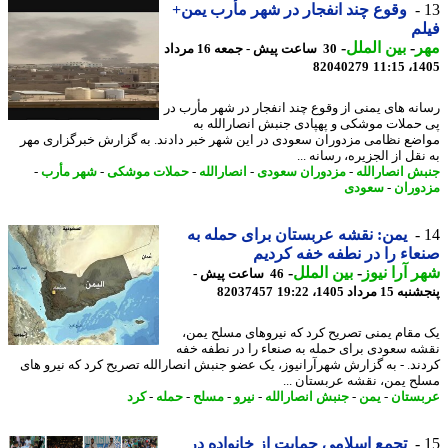
وقوع چند انفجار در شهر مأرب یمن+
م
ر
-
بین الملل
-
30 ساعت پیش - جمعه 16 مرداد
82040279
1405
نه های یمنی از وقوع چند انفجار در شهر مأرب در
حملات موشکی و پهپادی جنبش انصارالله به
ضع نظامی مزدوران سعودی در این شهر خبر دادند. به گزارش خبرگزاری مهر
قل از الجزیره، رسانه ...
ش انصارالله
-
مزدوران سعودی
-
انصارالله
-
حملات موشکی
-
شهر مأرب
-
وران
-
سعودی
یمن: نقشه عربستان برای حمله به
اء را در نطفه خفه کردیم
 آرا نیوز
-
بین الملل
-
46 ساعت پیش -
 مرداد 1405، 19:22
82037457
مقام یمنی تصریح کرد که نیروهای مسلح یمن،
ه سعودی برای حمله به صنعاء را در نطفه خفه
ند. - به گزارش شهرآرانیوز، یک عضو جنبش انصارالله تصریح کرد که نیرو های
ح یمن، نقشه عربستان ...
ستان
-
یمن
-
جنبش انصارالله
-
نیرو
-
مسلح
-
حمله
-
کرد
تجمع اسلامی حمایت از خانواده در