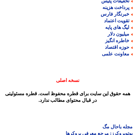
حقیقات پلیس
رداخت هزینه
برنگار فارس
قویت اعتماد
یگ های پایه
یلیون دلار
اطره انگیز
وزه اقتصاد
عاونت علمی
نسخه اصلی
مه حقوق این سایت برای قطره محفوظ است. قطره مسئولیتی
در قبال محتوای مطالب ندارد.
ه باحال مگ
وبروکرز: مرجع معرفی بروکرها