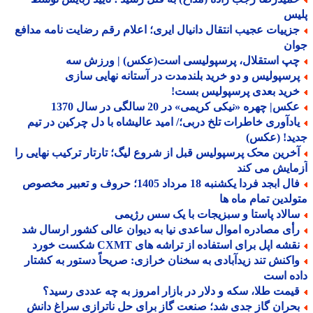
یس
زییات عجیب انتقال دانیال ایری؛ اعلام رقم رضایت نامه مدافع
ان
پ استقلال، پرسپولیسی است(عکس) | ورزش سه
رسپولیس و دو خرید بلندمدت در آستانه نهایی سازی
رید بعدی پرسپولیس بست!
س| چهره «نیکی کریمی» در 20 سالگی در سال 1370
ادآوری خاطرات تلخ دربی؛/ امید عالیشاه با دل چرکین در تیم
ید! (عکس)
خرین محک پرسپولیس قبل از شروع لیگ؛ تارتار ترکیب نهایی را
ایش می کند
فال ابجد فردا یکشنبه 18 مرداد 1405؛ حروف و تعبیر مخصوص
لدین تمام ماه ها
الاد پاستا و سبزیجات با یک سس رژیمی
أی مصادره اموال ساعدی نیا به دیوان عالی کشور ارسال شد
شه اپل برای استفاده از تراشه های CXMT شکست خورد
اکنش تند زیدآبادی به سخنان خرازی: صریحاً دستور به کشتار
ه است
یمت طلا، سکه و دلار در بازار امروز به چه عددی رسید؟
حران گاز جدی شد؛ صنعت گاز برای حل ناترازی سراغ دانش