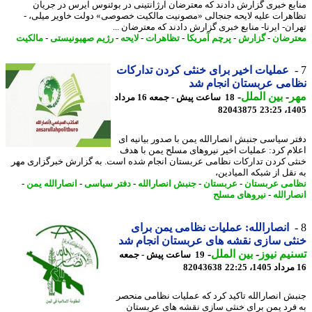
بع خبری گزارش دادند که معترضان آرژانتینی در بوئنوس آیرس در جریان
هرات علیه لایحه جنجالی «مصونیت مالکیت خصوصی» دولت خاویر میلی، -
ان- ایرنا- منابع خبری گزارش دادند که معترضان ...
رضان
-
گزارش
-
پرچم آمریکا
-
تظاهرات
-
لایحه
-
رژیم صهیونیستی
-
مالکیت
عملیات اخیر برای خنثی کردن تدارکات
می عربستان انجام شد
ر
-
بین الملل
-
18 ساعت پیش - جمعه 16 مرداد
82043875
1405
ر سیاسی جنبش انصارالله یمن با صدور بیانیه ای
ام کرد: عملیات اخیر نیروهای مسلح یمن با هدف
ی کردن تدارکات نظامی عربستان انجام شده است. به گزارش خبرگزاری مهر
نقل از شبکه المیادین،
می عربستان
-
عربستان
-
جنبش انصارالله
-
دفتر سیاسی
-
انصارالله یمن
-
ارالله
-
نیروهای مسلح
انصارالله: عملیات نظامی یمن برای
ی سازی نقشه های عربستان انجام شد
یم نیوز
-
بین الملل
-
19 ساعت پیش - جمعه
82043638
ش انصارالله تاکید کرد که عملیات نظامی منحصر
فرد یمن برای خنثی سازی نقشه های عربستان