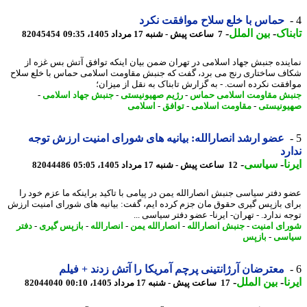
حماس با خلع سلاح موافقت نکرد
ناک
-
بین الملل
-
7 ساعت پیش - شنبه 17 مرداد 1405، 09:35
82045454
ینده جنبش جهاد اسلامی در تهران ضمن بیان اینکه توافق آتش بس غزه از
ف ساختاری رنج می برد، گفت که جنبش مقاومت اسلامی حماس با خلع سلاح
فقت نکرده است. - به گزارش تابناک به نقل از میزان؛
ش مقاومت اسلامی حماس
-
رژیم صهیونیستی
-
جنبش جهاد اسلامی
-
ونیستی
-
مقاومت اسلامی
-
توافق
-
اسلامی
عضو ارشد انصارالله: بیانیه های شورای امنیت ارزش توجه
رد
ا
-
سیاسی
-
12 ساعت پیش - شنبه 17 مرداد 1405، 05:05
82044486
 دفتر سیاسی جنبش انصارالله یمن در پیامی با تاکید براینکه ما عزم خود را
ی بازپس گیری حقوق مان جزم کرده ایم، گفت: بیانیه های شورای امنیت ارزش
 ندارد. - تهران- ایرنا- عضو دفتر سیاسی ...
ای امنیت
-
جنبش انصارالله
-
انصارالله یمن
-
انصارالله
-
بازپس گیری
-
دفتر
اسی
-
بازپس
معترضان آرژانتینی پرچم آمریکا را آتش زدند + فیلم
ا
-
بین الملل
-
17 ساعت پیش - شنبه 17 مرداد 1405، 00:10
82044040