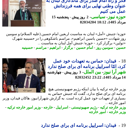
 و راه امام صدر برای ماندگاری لبنان به
ان وطنی نهایی برای همه فرزندانش
ل می کنیم
ه نیوز
-
سیاسی
-
2 روز پیش - پنجشنبه 15
1، 10:12
82034204
ه/ جنبش «أمل» لبنان به مناسبت اربعین امام حسین (علیه السلام) و سومین
 شهادت «حسین یاسین ابراهیم»، مراسم باشکوهی را در حسینیه شهرک
لین» برگزار کرد. - حوزه/ جنبش أمل لبنان به مناسبت ...
ین
-
سومین روز
-
امام حسین
-
برگزار
-
ابراهیم
-
مراسم
-
حسینیه
فیدان: حماس به تعهدات خود عمل
، امّا اسراییل برنامه ای برای صلح ندارد
 آرا نیوز
-
بین الملل
-
3 روز پیش - چهارشنبه
82032452
ر خارجه ترکیه با بیان اینکه رژیم صهیونیستی هیچ
امه ای برای صلح ندارد، گفت که جنبش حماس به
اری از تعهدات خود عمل کرده است. به گزارش شهرآرانیوز، هاکان فیدان، وزیر
 خارجه ...
ر خارجه ترکیه
-
رژیم صهیونیستی
-
اسراییل
-
خارجه
-
وزیر امور خارجه ترکیه
-
ر خارجه
-
امور خارجه
فیدان: اسراییل برنامه ای برای صلح ندارد