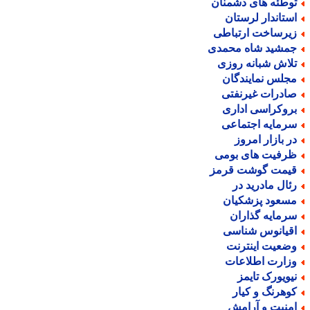
وطئه های دشمنان
ستاندار لرستان
یرساخت ارتباطی
مشید شاه محمدی
لاش شبانه روزی
جلس نمایندگان
ادرات غیرنفتی
روکراسی اداری
رمایه اجتماعی
ر بازار امروز
رفیت های بومی
یمت گوشت قرمز
ئال مادرید در
سعود پزشکیان
رمایه گذاران
قیانوس شناسی
ضعیت اینترنت
زارت اطلاعات
یویورک تایمز
وهرنگ و کیار
منیت و آرامش