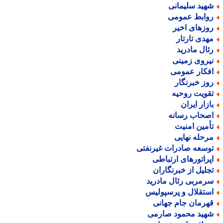
هید سلیمانی
وابط عمومی
وزهای اخیر
هدی تارتار
ئال مادرید
یروی زمینی
فکار عمومی
وز خبرنگار
قویت روحیه
ازار ایران
صحاب رسانه
أمین امنیت
رحله نهایی
وسعه صادرات غیرنفتی
پراتورهای ارتباطی
جلیل از خبرنگاران
رمربی رئال مادرید
ستقلال و پرسپولیس
هرمان جام جهانی
هید محمود صارمی