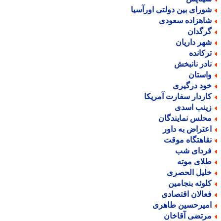
ورای بین دولتی اورآسیا
اهزاده سعودی
رگدان
هر داریان
رکانده
ادر نانبخش
استان
ود درگیری
اردار سفارت آمریکا
ینب اسدی
حلس نمایندگان
عتراض به داور
قاهتگاه موقت
ردای شب
لای موته
لیل الحصری
لوئه بنجامین
عالان اقتصادی
میرحسین طاهری
رتضی آقاخان