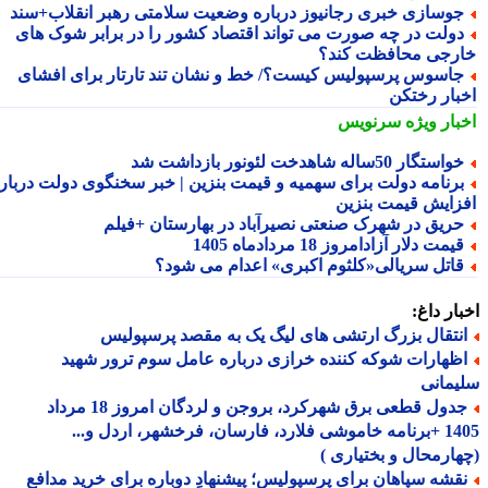
وسازی خبری رجانیوز درباره وضعیت سلامتی رهبر انقلاب+سند
ولت در چه صورت می تواند اقتصاد کشور را در برابر شوک های
رجی محافظت کند؟
اسوس پرسپولیس کیست؟/ خط و نشان تند تارتار برای افشای
بار رختکن
بار ویژه
سرنویس
استگار 50ساله شاهدخت لئونور بازداشت شد
رنامه دولت برای سهمیه و قیمت بنزین | خبر سخنگوی دولت درباره
زایش قیمت بنزین
ریق در شهرک صنعتی نصیرآباد در بهارستان +فیلم
یمت دلار آزادامروز 18 مردادماه 1405
اتل سریالی«کلثوم اکبری» اعدام می شود؟
ار داغ:
نتقال بزرگ ارتشی های لیگ یک به مقصد پرسپولیس
ظهارات شوکه کننده خرازی درباره عامل سوم ترور شهید
مانی
جدول قطعی برق شهرکرد، بروجن و لردگان امروز 18 مرداد
1405 +برنامه خاموشی فلارد، فارسان، فرخشهر، اردل و...
ارمحال و بختیاری )
قشه سپاهان برای پرسپولیس؛ پیشنهادِ دوباره برای خرید مدافع