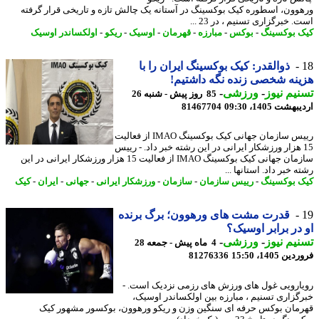
وون، اسطوره کیک بوکسینگ در آستانه یک چالش تازه و تاریخی قرار گرفته
 خبرگزاری تسنیم ، در 23 ...
 بوکسینگ
-
بوکس
-
مبارزه
-
قهرمان
-
اوسیک
-
ریکو
-
اولکساندر اوسیک
ذوالقدر: کیک بوکسینگ ایران را با
نه شخصی زنده نگه داشتیم!
یم نیوز
-
ورزشی
-
85 روز پیش - شنبه 26
شت 1405، 09:30
81467704
رییس سازمان جهانی کیک بوکسینگ IMAO از فعالیت
1 هزار ورزشکار ایرانی در این رشته خبر داد. - رییس
سازمان جهانی کیک بوکسینگ IMAO از فعالیت 15 هزار ورزشکار ایرانی در این
 خبر داد. استانها ...
 بوکسینگ
-
رییس سازمان
-
سازمان
-
ورزشکار ایرانی
-
جهانی
-
ایران
-
کیک
قدرت مشت های ورهوون؛ برگ برنده
در برابر اوسیک؟
یم نیوز
-
ورزشی
-
4 ماه پیش - جمعه 28
 1405، 15:50
81276336
ارویی غول های ورزش های رزمی نزدیک است. -
گزاری تسنیم ، مبارزه بین اولکساندر اوسیک،
مان بوکس حرفه ای سنگین وزن و ریکو ورهوون، بوکسور مشهور کیک