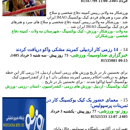
14، 11:00
81547799
شکار مه ولاتی رییس کمیته دفاع شخصی و سلاح
های سرد و هنرهای فردی کیک بوکسینگ IMAO ایران
 - ورزشکار مه ولاتی رییس کمیته دفاع شخصی و سلاح های سرد و هنرهای
یک بوکسینگ IMAO ایران شد. ...
ولات
-
ورزشکار
-
ورزش
-
کیک بوکسینگ
-
شهرستان مه ولات
-
کمیته دفاع
صی
-
ورزشکاران
14 رزمی کار اردبیلی کمربند مشکی واکو دریافت کردند
رگزاری صداوسیما
-
ورزشی
-
75 روز پیش - سه شنبه 5 خرداد 1405،
81535081
09
برای نخستین بار در تاریخ ورزش های رزمی استان اردبیل، 14 رزمی کار این خطه
موفق به دریافت احکام رسمی کمربند مشکی دان 1 و 2 از کنفدراسیون کیک
ینگ آسیا (واکو) شدند. - برای نخستین بار در تاریخ ...
 بوکسینگ
-
اردبیل
-
ورزش های رزمی
-
کنفدراسیون
-
استان
-
رزمی
-
ورزش
معمای حضور یک کیک بوکسینگ کار در
ینات پرسپولیس!
 نو
-
ورزشی
-
77 روز پیش - یکشنبه 3 خرداد
81521533
1405
یرات در آکادمی باشگاه پرسپولیس حالا زوایای