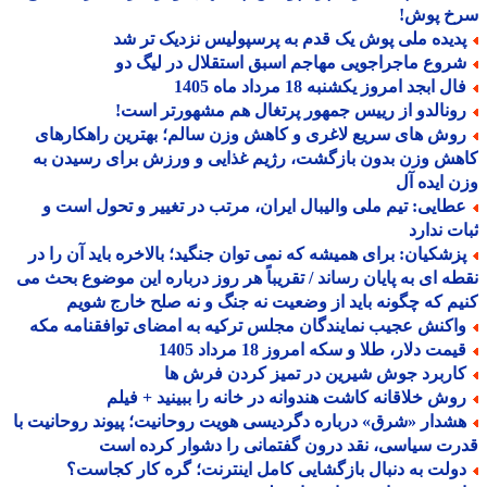
خ پوش!
دیده ملی پوش یک قدم به پرسپولیس نزدیک تر شد
روع ماجراجویی مهاجم اسبق استقلال در لیگ دو
ل ابجد امروز یکشنبه 18 مرداد ماه 1405
ونالدو از رییس جمهور پرتغال هم مشهورتر است!
وش های سریع لاغری و کاهش وزن سالم؛ بهترین راهکارهای
ش وزن بدون بازگشت، رژیم غذایی و ورزش برای رسیدن به
 ایده آل
طایی: تیم ملی والیبال ایران، مرتب در تغییر و تحول است و
ت ندارد
زشکیان: برای همیشه که نمی توان جنگید؛ بالاخره باید آن را در
ه ای به پایان رساند / تقریباً هر روز درباره این موضوع بحث می
م که چگونه باید از وضعیت نه جنگ و نه صلح خارج شویم
اکنش عجیب نمایندگان مجلس ترکیه به امضای توافقنامه مکه
مت دلار، طلا و سکه امروز 18 مرداد 1405
اربرد جوش شیرین در تمیز کردن فرش ها
وش خلاقانه کاشت هندوانه در خانه را ببینید + فیلم
شدار «شرق» درباره دگردیسی هویت روحانیت؛ پیوند روحانیت با
ت سیاسی، نقد درون گفتمانی را دشوار کرده است
ولت به دنبال بازگشایی کامل اینترنت؛ گره کار کجاست؟