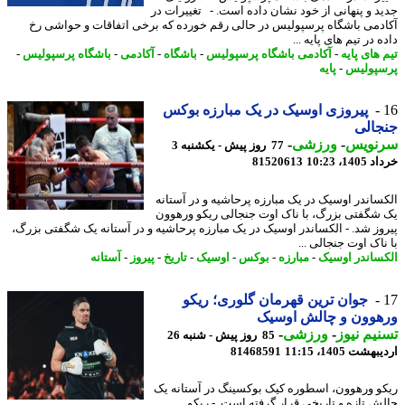
د و پنهانی از خود نشان داده است. - تغییرات در
دمی باشگاه پرسپولیس در حالی رقم خورده که برخی اتفاقات و حواشی رخ
 در تیم های پایه ...
های پایه
-
آکادمی باشگاه پرسپولیس
-
باشگاه
-
آکادمی
-
باشگاه پرسپولیس
-
پولیس
-
پایه
پیروزی اوسیک در یک مبارزه بوکس
جالی
نویس
-
ورزشی
-
77 روز پیش - یکشنبه 3
14، 10:23
81520613
ساندر اوسیک در یک مبارزه پرحاشیه و در آستانه
شگفتی بزرگ، با ناک اوت جنجالی ریکو ورهوون
وز شد. - الکساندر اوسیک در یک مبارزه پرحاشیه و در آستانه یک شگفتی بزرگ،
اک اوت جنجالی ...
ساندر اوسیک
-
مبارزه
-
بوکس
-
اوسیک
-
تاریخ
-
پیروز
-
آستانه
جوان ترین قهرمان گلوری؛ ریکو
هوون و چالش اوسیک
یم نیوز
-
ورزشی
-
85 روز پیش - شنبه 26
شت 1405، 11:15
81468591
و ورهوون، اسطوره کیک بوکسینگ در آستانه یک
ش تازه و تاریخی قرار گرفته است. - ریکو