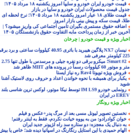
قیمت خودرو ایران خودرو و سایپا امروز یکشنبه ۱۸ مرداد ۱۴۰۵؛
ول قیمت محصولات ایران خودرو و سایپا در بازار
قیمت طلای ۱۸ عیار امروز یکشنبه ۱۸ مرداد ۱۴۰۵؛ نرخ لحظه ای
ا، قیمت سکه و پیش بینی بازار امروز
ضافه حقوق مستمری بگیران تامین اجتماعی کی واریز میشود؟ |
رین خبر از زمان پرداخت مابه التفاوت حقوق بازنشستگان ۱۴۰۵
بار ویژه
و قیمت خودرو | چرخان
نیسان NX7 پلاگین هیبرید با باتری 40.95 کیلووات ساعتی و برد برقی
 معرفی شد
Smart #2؛ میکرو-برقی دو نفره جیلی و مرسدس با طول تنها 2.75
ور 60 کیلووات رسماً در پرونده های MIIT ظاهر شد
روش ویژه تویوتا Rav4 ره نیاز ایستا
کبار برای همیشه با نحوه خواندن اعداد و حروف روی لاستیک آشنا
ید
رونمایی خودرو IM LS9 توسط نیکا موتور، لوکس ترین شاسی بلند
 در ایران
بار ویژه
رونگار
خستین تصویر لیونل مسی بعد از مرگ پدر+عکس و فیلم
وان کوادرادو: من به یووه خیانت نکردم، فقط به اینتر رفتم!
ه دنبال یک معجزه: دو ستاره سد راه لژیونر جدید ایران
لهام حمیدی با این استایل رنگارنگ در اسپانیا دیده شد؛ خاص یا بیش