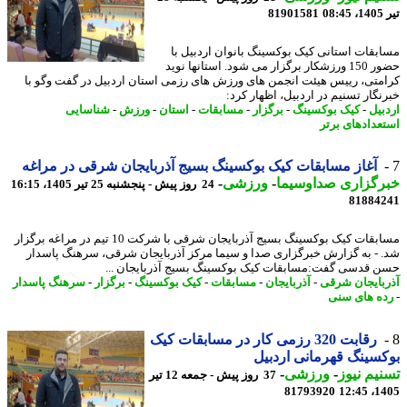
0
81901581
بقات استانی کیک بوکسینگ بانوان اردبیل با
حضور 150 ورزشکار برگزار می شود. استانها نوید
متی، رییس هیئت انجمن های ورزش های رزمی استان اردبیل در گفت وگو با
نگار تسنیم در اردبیل، اظهار کرد:
بیل
-
کیک بوکسینگ
-
برگزار
-
مسابقات
-
استان
-
ورزش
-
شناسایی
عدادهای برتر
آغاز مسابقات کیک بوکسینگ بسیج آذربایجان شرقی در مراغه
رگزاری صداوسیما
-
ورزشی
-
24 روز پیش - پنجشنبه 25 تیر 1405، 16:15
81884
مسابقات کیک بوکسینگ بسیج آذربایجان شرقی با شرکت 10 تیم در مراغه برگزار
 - به گزارش خبرگزاری صدا و سیما مرکز آذربایجان شرقی، سرهنگ پاسدار
 قدسی گفت:مسابقات کیک بوکسینگ بسیج آذربایجان ...
بایجان شرقی
-
آذربایجان
-
مسابقات
-
کیک بوکسینگ
-
برگزار
-
سرهنگ پاسدار
ه های سنی
رقابت 320 رزمی کار در مسابقات کیک
سینگ قهرمانی اردبیل
یم نیوز
-
ورزشی
-
37 روز پیش - جمعه 12 تیر
81793920
1405