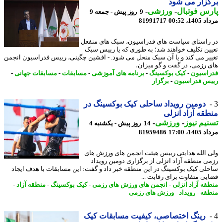
زار می شود
س فوتبال
-
ورزشی
-
9 روز پیش - جمعه 9
1، 00:52
81991717
راستای سیاست های فدراسیون، سبک های منفعل
ین تکلیف خواهند شد؛ به طوری که یا رییس سبک
یر می کند و یا آن سبک منحل می شود. - افشین چگینی، رییس فدراسیون انجمن
 رزمی، در گفت و گو میزان،
اسیون
-
کیک بوکسینگ
-
برنامه های آموزشی
-
مسابقات
-
مسابقات جهانی
-
س فدراسیون
-
برگزار
دومین رویداد ساحلی کیک بوکسینگ در
قه آزاد انزلی
یم نیوز
-
ورزشی
-
14 روز پیش - یکشنبه 4
1، 17:00
81959486
 الله هدایتی رییس هیئت انجمن های ورزش های
ی منطقه آزاد انزلی از برگزاری دومین رویداد
لی کیک بوکسینگ در این منطقه خبر داد و گفت: این مسابقات با هدف ایجاد
یی متفاوت برای رقابت ...
قه آزاد انزلی
-
انجمن های ورزش های رزمی
-
کیک بوکسینگ
-
منطقه آزاد
-
قه
-
رویداد
-
ورزش های رزمی
رینگ اختصاصی، کیفیت مسابقات کیک