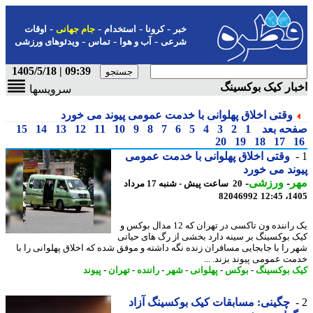
-
-
-
-
خبر
کرونا
استخدام
جام جهانی
اوقات
-
-
-
شرعی
آب و هوا
تماس
ویدئوهای ورزشی
09:39 | 1405/5/18
ار کیک بوکسینگ
سرویسها
وقتی اخلاق پهلوانی با خدمت عمومی پیوند می خورد
حه بعد
1
2
3
4
5
6
7
8
9
10
11
12
13
14
15
20
19
18
17
وقتی اخلاق پهلوانی با خدمت عمومی
ند می خورد
ر
-
ورزشی
-
20 ساعت پیش - شنبه 17 مرداد
82046992
1405
یک راننده ون تاکسی در تهران که 12 مدال بوکس و
 بوکسینگ بر سینه دارد بخشی از رگ های حیاتی
 را با جابجایی مسافران زنده نگه داشته و موفق شده که اخلاق پهلوانی را با
ت عمومی پیوند بزند. ...
 بوکسینگ
-
بوکس
-
پهلوانی
-
شهر
-
راننده
-
تهران
-
پیوند
چگینی: مسابقات کیک بوکسینگ آزاد