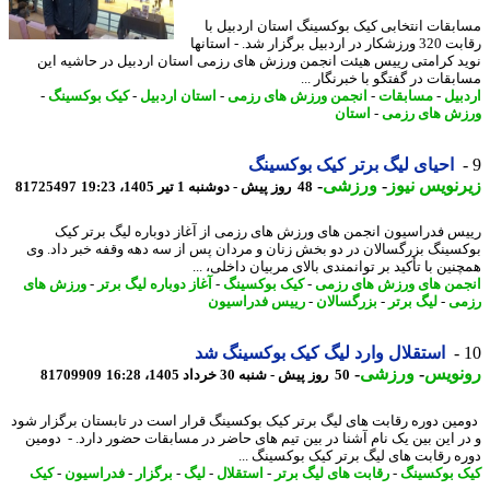
بقات انتخابی کیک بوکسینگ استان اردبیل با
رقابت 320 ورزشکار در اردبیل برگزار شد. - استانها
د کرامتی رییس هیئت انجمن ورزش های رزمی استان اردبیل در حاشیه این
قات در گفتگو با خبرنگار ...
بیل
-
مسابقات
-
انجمن ورزش های رزمی
-
استان اردبیل
-
کیک بوکسینگ
-
ش های رزمی
-
استان
احیای لیگ برتر کیک بوکسینگ
نویس نیوز
-
ورزشی
-
48 روز پیش - دوشنبه 1 تیر 1405، 19:23
81725497
س فدراسیون انجمن های ورزش های رزمی از آغاز دوباره لیگ برتر کیک
سینگ بزرگسالان در دو بخش زنان و مردان پس از سه دهه وقفه خبر داد. وی
ین با تأکید بر توانمندی بالای مربیان داخلی، ...
من های ورزش های رزمی
-
کیک بوکسینگ
-
آغاز دوباره لیگ برتر
-
ورزش های
ی
-
لیگ برتر
-
بزرگسالان
-
رییس فدراسیون
استقلال وارد لیگ کیک بوکسینگ شد
نویس
-
ورزشی
-
50 روز پیش - شنبه 30 خرداد 1405، 16:28
81709909
ین دوره رقابت های لیگ برتر کیک بوکسینگ قرار است در تابستان برگزار شود
ر این بین یک نام آشنا در بین تیم های حاضر در مسابقات حضور دارد. - دومین
ه رقابت های لیگ برتر کیک بوکسینگ ...
 بوکسینگ
-
رقابت های لیگ برتر
-
استقلال
-
لیگ
-
برگزار
-
فدراسیون
-
کیک