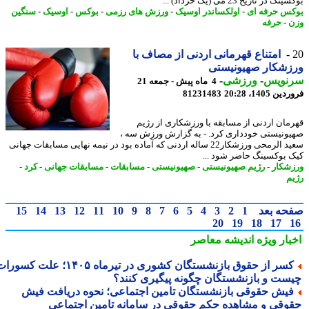
 در تاریخ 23 می (یک خرداد) ...
س حرفه ای
-
اولکساندر اوسیک
-
ورزش های رزمی
-
بوکس
-
اوسیک
-
سنگین
-
حرفه
امتناع قهرمانی اردنی از مصاف با
زشکار صهیونیستی
نویس
-
ورزشی
-
4 ماه پیش - جمعه 21
 1405، 20:28
81231483
مان اردنی از مسابقه با ورزشکاری از رژیم
ونیستی خودداری کرد. - به گزارش ورزش سه ،
سعید الرمحی ورزشکار22 ساله اردنی که آماده بود در نیمه نهایی مسابقات جهانی
 بوکسینگ حاضر شود ...
شکار
-
رژیم صهیونیستی
-
صهیونیستی
-
مسابقات
-
مسابقات جهانی
-
کرد
-
م
حه بعد
1
2
3
4
5
6
7
8
9
10
11
12
13
14
15
20
19
18
17
بار ویژه
اندیشه معاصر
کسر از حقوق بازنشستگان کشوری در تیرماه ۱۴۰۵؛ علت کسورات
ست و بازنشستگان چگونه پیگیری کنند؟
یش حقوقی بازنشستگان تامین اجتماعی؛ نحوه دریافت فیش
وقی و مشاهده حکم حقوقی در سامانه تامین اجتماعی