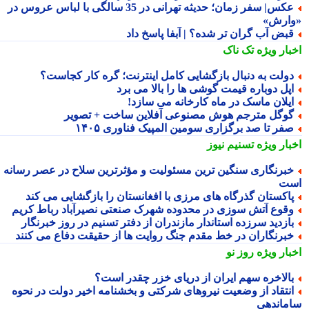
عکس| سفر زمان؛ حدیثه تهرانی در 35 سالگی با لباس عروس در
ارش»
بض آب گران تر شده؟ | آبفا پاسخ داد
بار ویژه
تک ناک
ولت به دنبال بازگشایی کامل اینترنت؛ گره کار کجاست؟
پل دوباره قیمت گوشی ها را بالا می برد
یلان ماسک در ماه کارخانه می سازد!
وگل مترجم هوش مصنوعی آفلاین ساخت + تصویر
فر تا صد برگزاری سومین المپیک فناوری ۱۴۰۵
بار ویژه
تسنیم نیوز
برنگاری سنگین ترین مسئولیت و مؤثرترین سلاح در عصر رسانه
ت
اکستان گذرگاه های مرزی با افغانستان را بازگشایی می کند
قوع آتش سوزی در محدوده شهرک صنعتی نصیرآباد رباط کریم
ازدید سرزده استاندار مازندران از دفتر تسنیم در روز خبرنگار
برنگاران در خط مقدم جنگ روایت ها از حقیقت دفاع می کنند
بار ویژه
روز نو
الاخره سهم ایران از دریای خزر چقدر است؟
نتقاد از وضعیت نیروهای شرکتی و بخشنامه اخیر دولت در نحوه
ماندهی