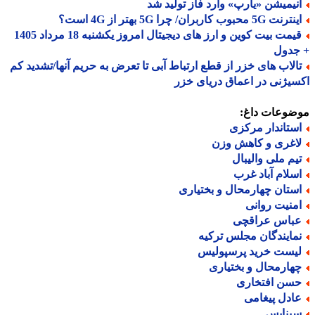
نیمیشن «یارپ» وارد فاز تولید شد
نت 5G محبوب کاربران/ چرا 5G بهتر از 4G است؟
قیمت بیت کوین و ارز های دیجیتال امروز یکشنبه 18 مرداد 1405
جدول
الاب های خزر از قطع ارتباط آبی تا تعرض به حریم آنها/تشدید کم
یژنی در اعماق دریای خزر
ضوعات داغ:
ستاندار مرکزی
اغری و کاهش وزن
یم ملی والیبال
سلام آباد غرب
ستان چهارمحال و بختیاری
منیت روانی
باس عراقچی
مایندگان مجلس ترکیه
یست خرید پرسپولیس
هارمحال و بختیاری
سن افتخاری
ادل پیغامی
یناپس