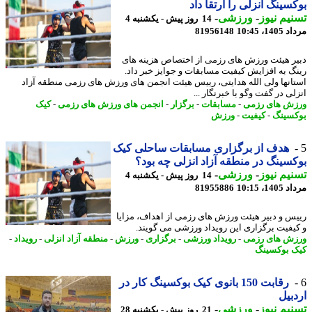
سینگ انزلی را ارتقا داد
یم نیوز
-
ورزشی
-
14 روز پیش - یکشنبه 4
1، 10:45
81956148
ر هیئت ورزش های رزمی از اختصاص هزینه های
گ به افزایش کیفیت مسابقات و جوایز خبر داد.
انها ولی الله هدایتی، رییس هیئت انجمن های ورزش های رزمی منطقه آزاد
ی در گفت وگو با خبرنگار ...
ش های رزمی
-
مسابقات
-
برگزار
-
انجمن های ورزش های رزمی
-
کیک
سینگ
-
کیفیت
-
ورزش
هدف از برگزاری مسابقات ساحلی کیک
سینگ در منطقه آزاد انزلی چه بود؟
یم نیوز
-
ورزشی
-
14 روز پیش - یکشنبه 4
1، 10:15
81955886
س و دبیر هیئت ورزش های رزمی از اهداف، مزایا
یفیت برگزاری این رویداد ورزشی می گویند.
ش های رزمی
-
رویداد ورزشی
-
برگزاری
-
ورزش
-
منطقه آزاد انزلی
-
رویداد
-
 بوکسینگ
رقابت 150 بانوی کیک بوکسینگ کار در
بیل
یم نیوز
-
ورزشی
-
21 روز پیش - یکشنبه 28