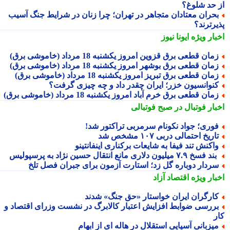
 حد شلوغ؟
حران معتادان متجاهر در تهران؛ چرا زنان در شرایط جنگ آسیب
یرترند؟
بار ویژه
ایونا نیوز
مان قطعی برق قزوین امروز یکشنبه 18 مرداد (خاموشی برق)
مان قطعی برق بوشهر امروز یکشنبه 18 مرداد (خاموشی برق)
مان قطعی برق تبریز امروز یکشنبه 18 مرداد (خاموشی برق)
نوانسیون خزر؛ ایران چقدر داد و چه چیزی گرفت؟
مان قطعی برق خرم آباد امروز یکشنبه 18 مرداد (خاموشی برق)
بار فوتبال در صبح فوتبالی
وری؛ جواد نکونام سرمربی تراکتور شد!
اریخ احتمالی دربی ۱۰۷ مشخص شد
اکنش تند فیفا به شایعات برکناری اینفانتینو
د فسخ ۷.۹ میلیون دلاری مانع انتقال حسین نژاد به پرسپولیس
ردار دوباره گل زد؛ استارت آزمون برای جبران فصل تلخ
بار ویژه
اقتصاد آزاد
ارگران ایران خواستار «حق جنگ» شدند
ررسی ضوابط افزایش اعتبار کالابرگ در نشست وزرای اقتصاد و
ر
یزبانی آسیایی استقلال در هاله ای از ابهام