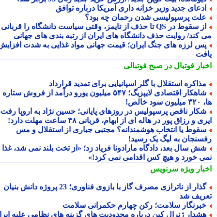
دعای جدید وزیر خزانه داری آمریکا درباره توافق
لت پرسپولیسی شدن رحمان چه بود؟
از سقوط در QS تا حذف از تایمز، وقتی سیاست دانشگاه را قربانی
 کند/ روایت حذف دانشگاه های ایران از رتبه بندی های جهانی
س لرزه های جنگ ایران؛ قیمت جهانی مواد غذایی به شدت افزایش
فت
بار فوتبال در صبح فوتبالی
ذاکره استقلال با گلر اسپانیایی برای تمدید قرارداد
شاهکار اقتصادی لایپزیگ؛ ۵۴۷ میلیون یورو درآمد از فروش ستاره
سود خالص!
کار ناقص پرسپولیس در روزهای پایانی؛ حسین نژاد به اروپا رفت،
ی و رزاق پور در هاله ای از ابهام، قربانی ۴۸ ساعت مهلت دارد!
قوط یا انتخاب هوشمندانه؟ مجتبی جباری از استقلال و مس
سنجان به لیگ یک رسید!
ش سال بعد، دادگاه مارادونا فریاد زد؛ «از تخت بلند نمی شد، غذا
ی خورد و هیچ کس اقدامی نمی کرد!»
بار ویژه
سرنویس
گذار از ناترازی مصرف گاز با بازوی فناوری؛ 23 پروژه دانش بنیان
ریف شد
برنگار سلامت؛ رکن چهارم حکمرانی سلامت
شدار ژنرال کین درباره محدودیت های گزینه های نظامی علیه ایران