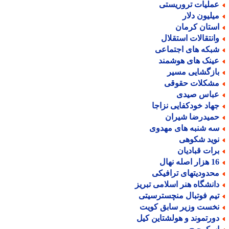
ملیات تروریستی
یلیون دلار
ستان کرمان
انتقالات استقلال
بکه های اجتماعی
ینک های هوشمند
ازگشایی مسیر
شکلات حقوقی
باس صیدی
هاد خودکفایی نزاجا
میدرضا شیران
ه شنبه های مهدوی
وید شکوهی
رات قبادیان
ر اصله نهال
حدودیتهای ترافیکی
انشگاه هنر اسلامی تبریز
یم فوتبال منچسترسیتی
خست وزیر سابق کویت
ورتموند و هولشتاین کیل