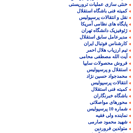
نثی سازی عملیات تروریستی
میته فنی باشگاه استقلال
قل و انتقالات پرسپولیس
ایگاه های نظامی آمریکا
ئوفیزیک دانشگاه تهران
دیرعامل سابق استقلال
ارشناس فوتبال ایران
یم ارزیاب هلال احمر
یت الله مصطفی محامی
روش محصولات سایپا
ستقلال و پرسپولیس
حمدجواد حسین نژاد
نتقالات پرسپولیس
میته فنی استقلال
اشگاه خبرنگاران
حورهای مواصلاتی
اره 10 پرسپولیس
ماینده ولی فقیه
هید محمود صارمی
تولدین فروردین