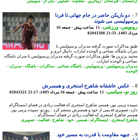
مستان
-
قبرستان
-
زیباترین
-
متفاوت
-
تصاویر
-
یکی از
-
سوییس
دو بازیکن حاضر در جام جهانی تا فردا
سپولیسی می شوند
نویس
-
ورزشی
-
11 ساعت پیش - جمعه 16
1، 21:33
82043398
 مذاکرات صورت گرفته مدیران پرسپولیس با
ن باشگاه نساجی و الوحده امارات، دانیال ایری و
د برترین ها: طبق مذاکرات صورت گرفته مدیران پرسپولیس با سران باشگاه
جی و الوحده امارات، ...
ران پرسپولیس
-
پرسپولیس
-
باشگاه نساجی
-
مذاکرات
-
باشگاه
-
مدیران
-
حده
عکس عاشقانه شاهرخ استخری و همسرش
 نو
-
سیاسی
-
11 ساعت پیش - جمعه 16 مرداد 1405، 21:17
82043321
ده بزمی پور، همسر شاهرخ استخری که فعالیت زیادی در فضای اینستاگرام
د، تصویری قدیمی از خود و همسرش منتشر کرد. - روزنو :سپیده بزمی پور،
ر شاهرخ استخری که فعالیت زیادی در فضای اینستاگرام ...
رخ استخری
-
اینستاگرام
-
همسر
-
خود
-
شاهرخ
-
فعالیت
-
تصویری
جبهه مقاومت با قدرت به مسیر خود