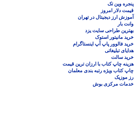
ره وین تک
ت دلار امروز
زش ارز دیجیتال در تهران
ت بار
رین طراحی سایت یزد
د مانیتور استوک
د فالوور پاپ آپ اینستاگرام
یای تبلیغاتی
ید سالت
نه چاپ کتاب با ارزان ترین قیمت
 کتاب ویژه رتبه بندی معلمان
موزیک
مات مرکزی بوش