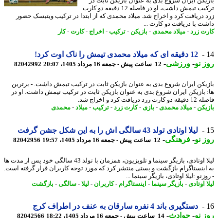
یکن ایران شروع بدی به عنوان بازیکن ثابت در
ترکیب تیمش داشت، او در فاصله 12 دقیقه دو کارت
 دریافت کرد و اخراج شد. میلاد محمدی که از ابتدا در ترکیب ویتبسک حضور
ت با دریافت دو کارت ...
ت زرد
-
میلاد محمدی
-
بازیکن
-
ترکیب
-
اخراج
-
کارت
-
کار
12 دقیقه ای که میلاد محمدی تیمش را ناک اوت کرد!
 نو
-
ورزشی
-
12 ساعت پیش - جمعه 16 مرداد 1405، 20:07
82042992
یکن ایران شروع بدی به عنوان بازیکن ثابت در ترکیب تیمش داشت. - برترین
 بازیکن ایران شروع بدی به عنوان بازیکن ثابت در ترکیب تیمش داشت، او در
زرد دریافت کرد و اخراج شد.
یکن
-
میلاد محمدی
-
بازی
-
کارت زرد
-
ترکیب
-
میلاد
-
محمدی
لیلا اوتادی تولد 43 سالگی اش را به این شکل جشن گرفت
 نو
-
فرهنگی
-
12 ساعت پیش - جمعه 16 مرداد 1405، 19:57
82042956
لیلا اوتادی، بازیگر سینما و تلویزیون، همزمان با تولد 43 سالگی خود پس از مدت ها
اینستاگرام بازگشت و پستی منتشر کرد که مورد توجه کاربران قرار گرفته است.
زنو :لیلا اوتادی، بازیگر سینما ...
 اوتادی
-
بازیگر سینما
-
اینستاگرام
-
کاربران
-
لیلا
-
سالگی
-
بازگشت
دستگیری باند 4 نفره سارقان به عنف در اطراف کرج
 نو
-
حوادث
-
14 ساعت پیش - جمعه 16 مرداد 1405، 18:22
82042566