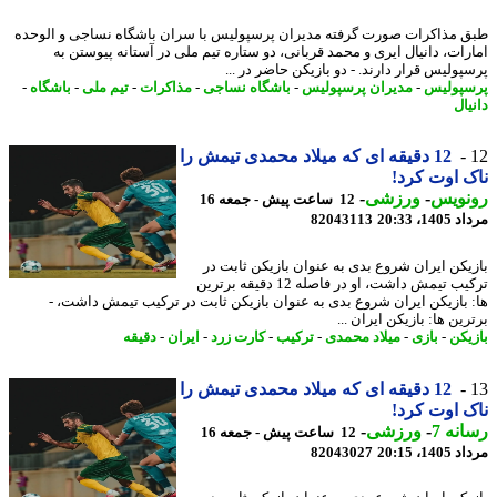
 مذاکرات صورت گرفته مدیران پرسپولیس با سران باشگاه نساجی و الوحده
رات، دانیال ایری و محمد قربانی، دو ستاره تیم ملی در آستانه پیوستن به
پولیس قرار دارند. - دو بازیکن حاضر در ...
پولیس
-
مدیران پرسپولیس
-
باشگاه نساجی
-
مذاکرات
-
تیم ملی
-
باشگاه
-
ال
12 دقیقه ای که میلاد محمدی تیمش را
 اوت کرد!
نویس
-
ورزشی
-
12 ساعت پیش - جمعه 16
1، 20:33
82043113
یکن ایران شروع بدی به عنوان بازیکن ثابت در
ترکیب تیمش داشت، او در فاصله 12 دقیقه برترین
 بازیکن ایران شروع بدی به عنوان بازیکن ثابت در ترکیب تیمش داشت، -
ین ها: بازیکن ایران ...
یکن
-
بازی
-
میلاد محمدی
-
ترکیب
-
کارت زرد
-
ایران
-
دقیقه
12 دقیقه ای که میلاد محمدی تیمش را
 اوت کرد!
نه 7
-
ورزشی
-
12 ساعت پیش - جمعه 16
1، 20:15
82043027