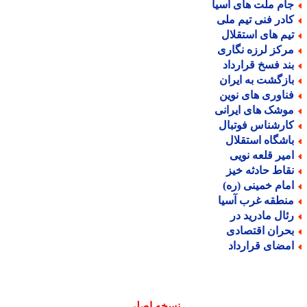
ام ملت های آسیا
ادر فنی تیم ملی
یم های استقلال
رکز لرزه نگاری
ند فسخ قرارداد
ازگشت به ایران
ناوری های نوین
وشک های ایرانی
ارشناس فوتبال
اشگاه استقلال
میر قلعه نویی
قاط حادثه خیز
مام خمینی (ره)
نطقه غرب آسیا
ئال مادرید در
حران اقتصادی
مضای قرارداد
نسخه اصلی