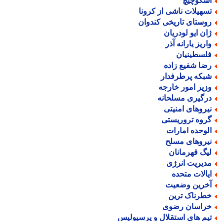
سکوچیچ
سهیلات ناشی از کرونا
وستای تاریخی کندوان
ان ایو لودریان
اریز یارانه آذر
لسطینیان
ضا شفیع زاده
بکه پرطرفدار
زیر امور خارجه
رگیری مسلحانه
یروهای امنیتی
روه تروریستی
لوحده امارات
یروهای مسلح
یگ قهرمانان
دیریت انرژی
یالات متحده
خرین وضعیت
طرناک ترین
راسان رضوی
یم های استقلال و پرسپولیس