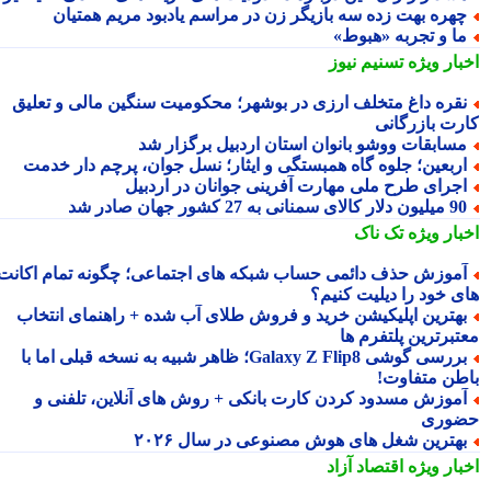
هره بهت زده سه بازیگر زن در مراسم یادبود مریم همتیان
ا و تجربه «هبوط»
بار ویژه
تسنیم نیوز
قره داغ متخلف ارزی در بوشهر؛ محکومیت سنگین مالی و تعلیق
رت بازرگانی
سابقات ووشو بانوان استان اردبیل برگزار شد
ربعین؛ جلوه گاه همبستگی و ایثار؛ نسل جوان، پرچم دار خدمت
جرای طرح ملی مهارت آفرینی جوانان در اردبیل
ون دلار کالای سمنانی به 27 کشور جهان صادر شد
بار ویژه
تک ناک
موزش حذف دائمی حساب شبکه های اجتماعی؛ چگونه تمام اکانت
ی خود را دیلیت کنیم؟
هترین اپلیکیشن خرید و فروش طلای آب شده + راهنمای انتخاب
تبرترین پلتفرم ها
بررسی گوشی Galaxy Z Flip8؛ ظاهر شبیه به نسخه قبلی اما با
طن متفاوت!
موزش مسدود کردن کارت بانکی + روش های آنلاین، تلفنی و
وری
هترین شغل های هوش مصنوعی در سال ۲۰۲۶
بار ویژه
اقتصاد آزاد