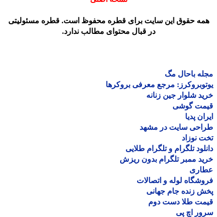
مه حقوق این سایت برای قطره محفوظ است. قطره مسئولیتی
در قبال محتوای مطالب ندارد.
ه باحال مگ
وبروکرز: مرجع معرفی بروکرها
د شلوار جین زنانه
مت گوشی
ان پدیا
احی سایت در مشهد
 نوزاد
لود تلگرام و تلگرام طلایی
د ممبر تلگرام بدون ریزش
اری
شگاه لوله و اتصالات
 زنده جام جهانی
مت طلا دست دوم
ر اچ پی