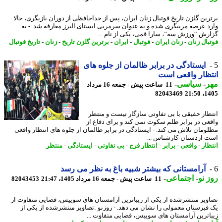
رین گلزن تاریخ فوتبال زنان ایران، پس از خداحافظی از دوران بازیگری، حالا
د عرصه مربیگری شده و به عنوان سرمربی ایستای البرز معارفه شد. - به
رش “ورزش سه”، سارا قمی، یکی از نام ...
بال زنان
-
زنان ایران
-
فوتبال
-
ایران
-
برترین گلزن تاریخ
-
زنان
-
تاریخ فوتبال
ایستادگی در برابر ظالمان از جلوه های
ظار واقعی است
ر
-
سیاسی
-
11 ساعت پیش - جمعه 16 مرداد
82043469
1405
ظار حقیقی با بی تفاوتی سازگار نیست و منتظر
عی در برابر ظلم سکوت نمی کند و برای دفاع از
ومان تلاش می کند. - ایستادگی در برابر ظالمان از جلوه های انتظار واقعی
 اردستان-کارشناس ...
ظار
-
واقعی
-
برابر
-
انتظار فرج
-
بی تفاوتی
-
ایستادگی
-
منتظر
آرامستانی که بیشتر شبیه باغ به نظر می رسد
 نو
-
اجتماعی
-
11 ساعت پیش - جمعه 16 مرداد 1405، 21:47
82043453
ویر منتشرشده از یکی از زیباترین آرامستان های سوییس، فضایی متفاوت از
قبرستان معمولی را نشان می دهد. - روزنو :تصاویر منتشرشده از یکی از
اترین آرامستان های سوییس، فضایی متفاوت ...