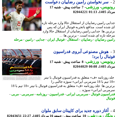
سر نخواستن رامین رضاییان دعواست
نویس
-
ورزشی
-
7 ساعت پیش - شنبه 17
1، 01:13
82044221
یی رامین رضاییان از استقلال حالا وارد مرحله تازه
شده است. مدافع باتجربه فوتبال ایران که پس
رین ها: جدایی رامین رضاییان از استقلال حالا وارد
له تازه ای شده است. - برترین ها: ...
ین رضاییان
-
رضاییان
-
استقلال
-
فوتبال ایران
-
جدایی
-
رامین
-
مرحله
هوش مصنوعی آبروی فدراسیون
بال را برد!
نویس
-
ورزشی
-
8 ساعت پیش - شنبه 17
1، 00:08
82044029
 روزنامه «ف» متعلق به فدراسیون فوتبال با تیتر
«18 تیم با 18 سرمربی ایرانی» سوژه جالبی را
برترین ها: جلد روزنامه «ف» متعلق به فدراسیون فوتبال با تیتر «18 تیم با 18
ربی ایرانی» سوژه ...
اسیون فوتبال
-
سرمربی ایرانی
-
فدراسیون
-
روزنامه
-
سرمربی
-
مربی
-
بال
آغاز دوره جدید برای کاپیتان سابق ملوان
گار
-
ورزشی
-
10 ساعت پیش - جمعه 16 مرداد 1405، 22:27
82043651