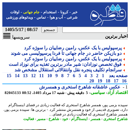
-
-
-
-
خبر
کرونا
استخدام
جام جهانی
اوقات
-
-
-
شرعی
آب و هوا
تماس
ویدئوهای ورزشی
08:57 | 1405/5/17
ار برترین
سرویسها
پرسپولیس با یک عکس، رامین رضاییان را سوژه کرد
دو بازیکن حاضر در جام جهانی تا فردا پرسپولیسی می شوند
پرسپولیس با یک عکس، رامین رضاییان را سوژه کرد
فوق تخصص نوزادان: شیر مادر برترین تغذیه برای نوزاد است
سرانجام تکلیف پنجره نقل وانتقالاتی استقلال مشخص شد
حه بعد
1
2
3
4
5
6
7
8
9
10
11
12
13
14
15
20
19
18
17
عکس عاشقانه شاهرخ استخری و همسرش
صاد آزاد
-
سیاسی
-
5 دقیقه پیش - شنبه 17 مرداد 1405، 08:52
82045133
ده بزمی پور، همسر شاهرخ استخری که فعالیت زیادی در فضای اینستاگرام
د، تصویری قدیمی از خود و همسرش منتشر کرد. - برترین ها: سپیده بزمی پور،
ر شاهرخ استخری که فعالیت زیادی در فضای ...
رخ استخری
-
همسر
-
اینستاگرام
-
خود
-
شاهرخ
-
مسیر
-
فعالیت