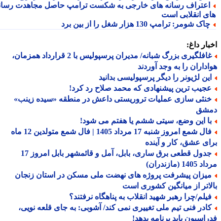
عتراف رسانه های خارجی به شکست ترامپ حاصل مجاهدت رسانه
ی انقلابی است
اک شومر: ترامپ 130 هزار شغل را از بین برد
ار داغ:
غافلگیری بزرگ شبانه/ مدیران پرسپولیس با 2 قرارداد همزمان،
داران را به وجد آوردند
ین لژیونر را دیگر پرسپولیسی بدانید
جیب ترین پیشنهادی که محمد صلاح رد کرد!
نثی سازی عملیات تروریستی داعش در منطقه «سیده زینب»
شق
ا این وضع، سیتی ششم یا هفتم می شود!
فال شمع امروز شنبه 17 مرداد 1405 | فال شمع متولدین 12 ماه
ی عشق، کار و آینده
جدول قطعی برق ساری، بابل، آمل و قائمشهر بابل امروز 17
1 (مازندران)
یزان پیشرفت پروژه های نهضت ملی مسکن در استان زنجان
اتر از میانگین کشوری است
یلم/چرا رهبر شهید انقلاب به پناهگاه نرفتند؟
ادر فنی تیم ملی تغییری نمی کند/ آشوبی: به جای قلعه نویی،
اسیون باید برنامه بدهد!