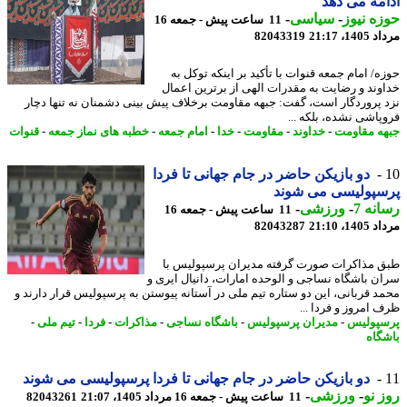
مه می دهد
ه نیوز
-
سیاسی
-
11 ساعت پیش - جمعه 16
1، 21:17
82043319
ه/ امام جمعه قنوات با تأکید بر اینکه توکل به
وند و رضایت به مقدرات الهی از برترین اعمال
 پروردگار است، گفت: جبهه مقاومت برخلاف پیش بینی دشمنان نه تنها دچار
پاشی نشده، بلکه ...
ه مقاومت
-
خداوند
-
مقاومت
-
خدا
-
امام جمعه
-
خطبه های نماز جمعه
-
قنوات
دو بازیکن حاضر در جام جهانی تا فردا
سپولیسی می شوند
نه 7
-
ورزشی
-
11 ساعت پیش - جمعه 16
1، 21:10
82043287
 مذاکرات صورت گرفته مدیران پرسپولیس با
ن باشگاه نساجی و الوحده امارات، دانیال ایری و
د قربانی، این دو ستاره تیم ملی در آستانه پیوستن به پرسپولیس قرار دارند و
 امروز و فردا ...
پولیس
-
مدیران پرسپولیس
-
باشگاه نساجی
-
مذاکرات
-
فردا
-
تیم ملی
-
گاه
دو بازیکن حاضر در جام جهانی تا فردا پرسپولیسی می شوند
 نو
-
ورزشی
-
11 ساعت پیش - جمعه 16 مرداد 1405، 21:07
82043261