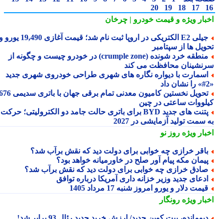
20
19
18
17
بار ویژه
و قیمت خودرو | چرخان
جیلی E2 الکتریکی در اروپا ثبت نام شد؛ قیمت آغازی 19,490 یورو و
ویل ها از سپتامبر
منطقه خرد شونده (crumple zone) در خودرو چیست و چگونه از
نشینان محافظت می کند
سمارت با دیواره نگاره های شهری طراحی خودروی شهری جدید
تحویل نخستین کامیون معدنی تمام برقی جهان با باتری سدیمی 676
لووات ساعتی در چین
پتنت های جدید BYD برای باتری حالت جامد دو الکترولیتی؛ حرکت
سمت تولید آزمایشی در 2027
بار ویژه
روز نو
اقر خرازی چه خوابی برای دولت دید که نقش برآب شد؟
یمان مکه پیام آور صلح در خاورمیانه خواهد بود؟
ادق خرازی چه خوابی برای دولت دید که نقش برآب شد؟
دعای جدید وزیر خزانه داری آمریکا درباره توافق
یمت دلار و یورو امروز شنبه 17 مرداد 1405
بار ویژه
رونگار
یومانده، بیت کوین جدید/ ارزش خرید جدید رئال 93 برابر شد!