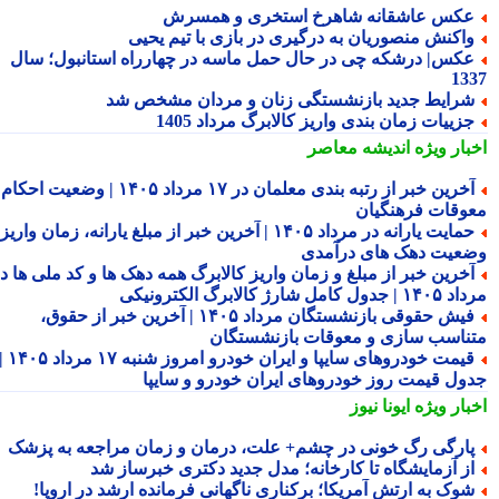
کس عاشقانه شاهرخ استخری و همسرش
اکنش منصوریان به درگیری در بازی با تیم یحیی
کس| درشکه چی در حال حمل ماسه در چهارراه استانبول؛ سال
13
رایط جدید بازنشستگی زنان و مردان مشخص شد
زییات زمان بندی واریز کالابرگ مرداد 1405
بار ویژه
اندیشه معاصر
آخرین خبر از رتبه بندی معلمان در ۱۷ مرداد ۱۴۰۵ | وضعیت احکام و
وقات فرهنگیان
حمایت یارانه در مرداد ۱۴۰۵ | آخرین خبر از مبلغ یارانه، زمان واریز و
عیت دهک های درآمدی
خرین خبر از مبلغ و زمان واریز کالابرگ همه دهک ها و کد ملی ها در
ول کامل شارژ کالابرگ الکترونیکی
فیش حقوقی بازنشستگان مرداد ۱۴۰۵ | آخرین خبر از حقوق،
ناسب سازی و معوقات بازنشستگان
قیمت خودروهای سایپا و ایران خودرو امروز شنبه ۱۷ مرداد ۱۴۰۵ |
ول قیمت روز خودروهای ایران خودرو و سایپا
بار ویژه
ایونا نیوز
ارگی رگ خونی در چشم+ علت، درمان و زمان مراجعه به پزشک
ز آزمایشگاه تا کارخانه؛ مدل جدید دکتری خبرساز شد
وک به ارتش آمریکا؛ برکناری ناگهانی فرمانده ارشد در اروپا!