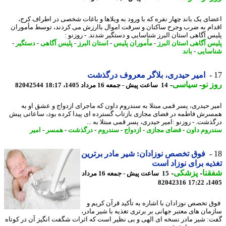
ای یک باند چهار نفره که با ورود به ویلاها و باغات شخصی در اطراف کرج،
ام به ضرب وجرح ساکنان و سرقت اموال باارزش می کردند، توسط مأموران
س آگاهی استان البرز شناسایی و دستگیر شدند. - روزنو :
س آگاهی استان البرز
-
مأموران پلیس
-
استان البرز
-
پلیس آگاهی
-
دستگیر
-
سایی
-
باند
امیر حیدری، بلاگر معروف درگذشت
 نو
-
سیاسی
-
14 ساعت پیش - جمعه 16 مرداد 1405، 18:17
82042544
ر حیدری، پسر قمی مبتلا به سندروم داون که ماجرای ازدواج و عشق او به
رش فاطمه در فضای مجازی بازتاب گسترده ای پیدا کرده بود، ساعاتی پیش
ذشت. - روزنو :امیر حیدری، پسر قمی مبتلا به ...
روم داون
-
فضای مجازی
-
ازدواج
-
سندروم
-
درگذشت
-
همسر
-
امیر
فوق تخصص نوزادان: شیر مادر برترین
یه برای نوزاد است
نا
-
پزشکی
-
15 ساعت پیش - جمعه 16 مرداد
82042316
1405
 تخصص نوزادان با اشاره به تأکید قرآن کریم و
مان های معتبر جهانی بر برتری تغذیه با شیر مادر،
: شیر مادر نسخه ای الهی و بی نظیر است که اثرات شگفت انگیز آن در کوتاه