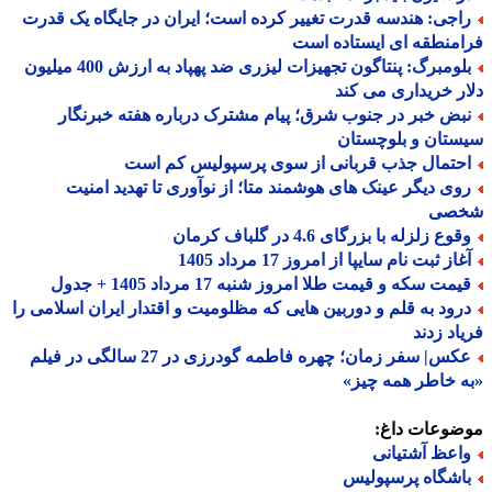
اجی: هندسه قدرت تغییر کرده است؛ ایران در جایگاه یک قدرت
منطقه ای ایستاده است
بلومبرگ: پنتاگون تجهیزات لیزری ضد پهپاد به ارزش 400 میلیون
ر خریداری می کند
بض خبر در جنوب شرق؛ پیام مشترک درباره هفته خبرنگار
تان و بلوچستان
حتمال جذب قربانی از سوی پرسپولیس کم است
وی دیگر عینک های هوشمند متا؛ از نوآوری تا تهدید امنیت
صی
وع زلزله با بزرگای 4.6 در گلباف کرمان
از ثبت نام سایپا از امروز 17 مرداد 1405
مت سکه و قیمت طلا امروز شنبه 17 مرداد 1405 + جدول
رود به قلم و دوربین هایی که مظلومیت و اقتدار ایران اسلامی را
اد زدند
عکس| سفر زمان؛ چهره فاطمه گودرزی در 27 سالگی در فیلم
 خاطر همه چیز»
ضوعات داغ:
اعظ آشتیانی
اشگاه پرسپولیس