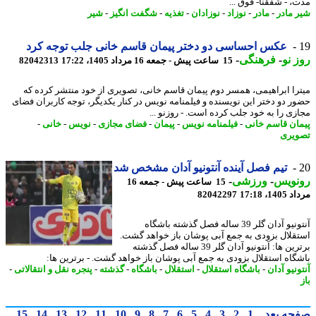
، - شفقنا- فوق ...
 مادر
-
مادر
-
نوزاد
-
نوزادان
-
تغذیه
-
شگفت انگیز
-
شیر
عکس احساسی دو دختر پیمان قاسم خانی جلب توجه کرد
 نو
-
فرهنگی
-
15 ساعت پیش - جمعه 16 مرداد 1405، 17:22
82042313
را ابراهیمی، همسر دوم پیمان قاسم خانی، تصویری از خود منتشر کرده که
ر دو دختر این نویسنده و فیلمنامه نویس در کنار یکدیگر، توجه کاربران فضای
زی را به خود جلب کرده است. - روزنو ...
ان قاسم خانی
-
فیلمنامه نویس
-
پیمان
-
فضای مجازی
-
نویس
-
خانی
-
یری
تیم فصل آینده آنتونیو آدان مشخص شد
نویس
-
ورزشی
-
15 ساعت پیش - جمعه 16
1، 17:18
82042297
آنتونیو آدان گلر 39 ساله فصل گذشته باشگاه
قلال بزودی به جمع آبی پوشان باز خواهد گشت.
برترین ها: آنتونیو آدان گلر 39 ساله فصل گذشته
گاه استقلال بزودی به جمع آبی پوشان باز خواهد گشت. - برترین ها:
نیو آدان
-
باشگاه استقلال
-
استقلال
-
باشگاه
-
گذشته
-
پنجره نقل و انتقالاتی
-
حه بعد
1
2
3
4
5
6
7
8
9
10
11
12
13
14
15