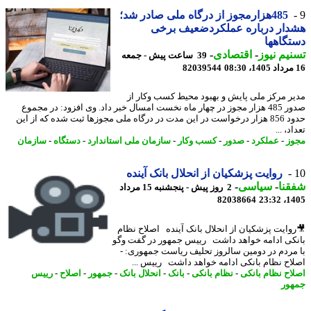
485هزارمجوز از درگاه ملی صادر شد؛
ار درباره عملکردضعیف برخی
گاهها
یم نیوز
-
اقتصادی
-
39 ساعت پیش - جمعه
82039544
ر مرکز ملی پایش و بهبود محیط کسب وکار از
صدور 485 هزار مجوز در چهار ماه نخست امسال خبر داد. وی افزود: در مجموع
حدود 856 هزار درخواست در این مدت در درگاه ملی مجوزها ثبت شده که از این
د، ...
ز
-
عملکرد
-
صدور
-
کسب وکار
-
سازمان ملی استاندارد
-
دستگاه
-
سازمان
روایت پزشکیان از انحلال بانک آینده
نا
-
سیاسی
-
2 روز پیش - پنجشنبه 15 مرداد
82038664
1405
وایت پزشکیان از انحلال بانک آینده اصلاح نظام
کی ادامه خواهد داشت رییس جمهور در گفت وگو
مردم در دومین سالروز تحلیف ریاست جمهوری: -
اح نظام بانکی ادامه خواهد داشت رییس ...
اح نظام بانکی
-
نظام بانکی
-
بانک
-
انحلال بانک
-
جمهور
-
اصلاح
-
رییس
ور