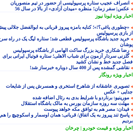
نصراف عجیب ستاره پرسپولیسی از حضور در تیم منصوریان
کس| سفر زمان؛ منظره «میدان آزادی» از بالا در سال 56
بار ویژه
ایونا نیوز
چطوری یاغی؟!»؛ کنایه بامزه پیروز قربانی به ابوالفضل جلالی پیش
 بازی پرسپولیس
رید جدید باشگاه پرسپولیس قطعی شد؛ ستاره لیگ یک در راه سرخ
شان
ضا شکاری خرید بزرگ ساکت الهامی از باشگاه پرسپولیس
لزنی سردار آزمون برای شباب الاهلی؛ ستاره فوتبال ایرانی برای
ل جدید خط و نشان کشید
قاشی گمشده پس از 400 سال دوباره خبرساز شد!
بار ویژه
رونگار
صویری عاشقانه از شاهرخ استخری و همسرش پس از شایعات
ایی + عکس
ورینیو: برناردو با شرایط بدی به رئال اضافه شده
هلت سه روزه سازمان بورس به مالک باشگاه استقلال
یدان: مصر هم به توافق مکه خواهد پیوست
اسخ تند پیروز به یک اتفاق/ قربانی: همان اوسمار و اسکوچیچ را هم
دیم
بار ویژه
و قیمت خودرو | چرخان