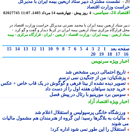
نشست مشترک دبیر ستاد اربعین بیمه ایران با مدیرکل
است وزارت اقتصاد
اد 24
-
سیاسی
-
4 روز پیش - چهارشنبه 14 مرداد 1405، 11:07
82027745
ر ستاد اربعین بیمه ایران با محمد نصرتی مدیرکل حراست وزارت اقتصاد در
 قرارگاه مرکزی ستاد اربعین بیمه ایران در کربلا دیدار و گفت و گو کرد. -
د اربعین
-
بیمه ایران
-
وزارت اقتصاد
-
اربعین
-
ایران
-
قرارگاه مرکزی
-
بیمه
حه بعد
1
2
3
4
5
6
7
8
9
10
11
12
13
14
15
20
19
18
17
بار ویژه
سرنویس
اریخ احتمالی دربی مشخص شد
زشکیان: من از جنگیدن نمی ترسم
صویر دیده نشده از بیتا فرهی و گوگوش در یک قاب خاص + عکس
رید جدید سپاهان هفته اول را از دست داد
ومین برد مورینیو با رئال در پیش فصل
بار ویژه
اقتصاد آزاد
رزشگاه خانگی پرسپولیس و استقلال اعلام شد
الیات به بلاگرها رسید/ این گروه از هنرمندان هم مشمول مالیات
 شوند
ستقلال را این طور نمی شود اداره کرد!