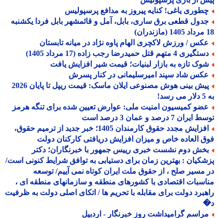
طوری یاغی! کنایه پیروز به مدافع پرسپولیس
دول قطعی برق ساری، بابل، آمل و قائمشهر بابل فردا یکشنبه
کس / ورزش لاکچری الهام پاوه نژاد در میانه تابستان
یری 4 متهم قتل حمیدرضا رجب زاده (17 مرداد 1405)
وک تازه به بازار لبنیات؛ قیمت شیر افزایش یافت
کس شاد سپند امیرسلیمانی در کنار پسرش
پیش بینی هوش مصنوعی ایلان ماسک: قیمت ریپل تا پایان 2026
!
ضو کمیسیون امنیت ملی: عوارض تعیین شده برای تنگه هرمز
ران 7 درصد و عمان 3 درصد است
افزایش مجدد حقوق کارمندان 1405؛ خبر جدید از ترمیم حقوق،
 العاده خاص و میزان افزایش دریافتی کارکنان دولت
خش دوم نشست خبری رییس جمهور با خبرنگاران؛ دکتر
کیان : بهترین زمان برای دستیابی به توافق شرایط کنونی است/
مسیر صلح ، از حقوق ملت ایران کوتاه نمی آییم/ توسعه
سبات اقتصادی با کشورهای منطقه و سازمانهای منطقه ای ،
برد دولت برای مقابله با تحریم ها / اتکای اصلی دولت به ظرفیت
راسم گرامیداشت روز خبرنگار - اردبیل