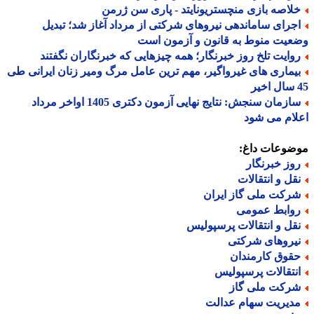
لاصه بازی منچستریونایتد - پاری سن ژرمن
جرای ساماندهی نیروهای شرکتی از مرداد آغاز شد؛ تبدیل
یت منوط به قانون و آزمون است
وایت تلخ روز خبرنگار؛ همه چیزهایی که خبرنگاران نگفتند
یماری های غیرواگیر، مهم ترین عامل مرگ ومیر زنان ایرانی طی
سازمان سنجش: نتایج نهایی آزمون دکتری 1405 اواخر مرداد
ام می شود
ضوعات داغ:
وز خبرنگار
قل و انتقالات
رکت ملی گاز ایران
وابط عمومی
قل و انتقالات پرسپولیس
یروهای شرکتی
قوق کارمندان
نتقالات پرسپولیس
رکت ملی گاز
دیریت سهام عدالت