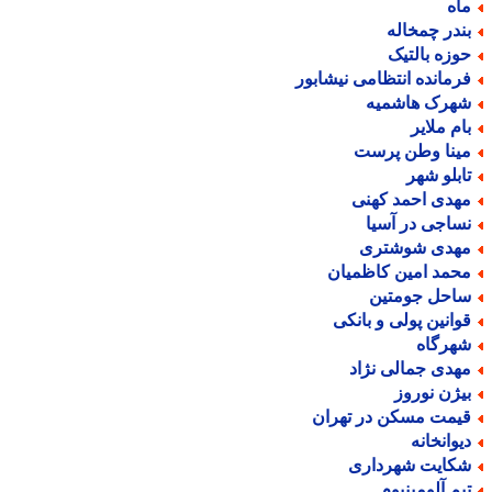
اه
ندر چمخاله
وزه بالتیک
رمانده انتظامی نیشابور
هرک هاشمیه
ام ملایر
ینا وطن پرست
ابلو شهر
هدی احمد کهنی
ساجی در آسیا
هدی شوشتری
حمد امین کاظمیان
احل جومتین
وانین پولی و بانکی
هرگاه
هدی جمالی نژاد
یژن نوروز
یمت مسکن در تهران
یوانخانه
کایت شهرداری
یم آلومینیوم