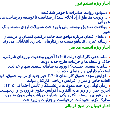
بار ویژه
تسنیم نیوز
سپانو» روایت صادرات با جوهر شفافیت
5 اولویت مناطق آزاد اعلام شد؛ از شفافیت تا توسعه زیرساخت های
رانی
وافقت صندوق توسعه ملی با پرداخت تسهیلات ارزی توسط بانک
ر
دعاهای فیدان درباره توافق سه جانبه ترکیه،پاکستان و عربستان
سانه عبری: نتانیاهو دست به رفتارهای انتحاری انتخاباتی می زند
بار ویژه
اندیشه معاصر
ساماندهی کارکنان دولت ۱۴۰۵؛ آخرین وضعیت نیروهای شرکتی،
ف واسطه ها و جزئیات طرح جدید دولت
امانه سعدی چیست؟ | ورود به سامانه سعدی سهام عدالت،
تعلام دارایی و راهنمای خدمات
افزایش مجدد حقوق کارمندان ۱۴۰۵؛ خبر جدید از ترمیم حقوق، فوق
عاده خاص و میزان افزایش دریافتی کارکنان دولت
زمان نهایی پرداخت معوقات بازنشستگان تامین اجتماعی ۱۴۰۵؛
رین خبر از واریز مابه التفاوت افزایش حقوق فروردین و اردیبهشت
ام فوری با سفته الکترونیکی؛ شرایط دریافت وام بدون ضامن،
ارک لازم، نحوه ثبت درخواست و جزئیات بازپرداخت
بار فوتبال در صبح فوتبالی