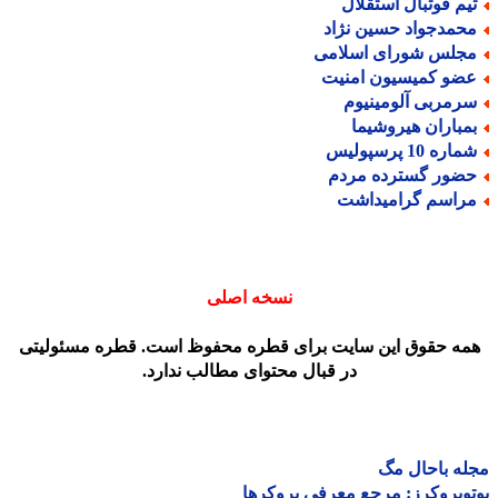
یم فوتبال استقلال
حمدجواد حسین نژاد
جلس شورای اسلامی
ضو کمیسیون امنیت
رمربی آلومینیوم
مباران هیروشیما
اره 10 پرسپولیس
ضور گسترده مردم
راسم گرامیداشت
نسخه اصلی
مه حقوق این سایت برای قطره محفوظ است. قطره مسئولیتی
در قبال محتوای مطالب ندارد.
ه باحال مگ
وبروکرز: مرجع معرفی بروکرها