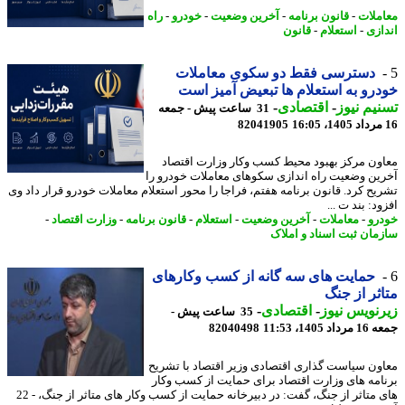
ملات
-
قانون برنامه
-
آخرین وضعیت
-
خودرو
-
راه
ازی
-
استعلام
-
قانون
دسترسی فقط دو سکوی معاملات
رو به استعلام ها تبعیض آمیز است
یم نیوز
-
اقتصادی
-
31 ساعت پیش - جمعه
82041905
ون مرکز بهبود محیط کسب وکار وزارت اقتصاد
ین وضعیت راه اندازی سکوهای معاملات خودرو را
یح کرد. قانون برنامه هفتم، فراجا را محور استعلام معاملات خودرو قرار داد وی
د: بند ت ...
رو
-
معاملات
-
آخرین وضعیت
-
استعلام
-
قانون برنامه
-
وزارت اقتصاد
-
مان ثبت اسناد و املاک
حمایت های سه گانه از کسب وکارهای
ثر از جنگ
نویس نیوز
-
اقتصادی
-
35 ساعت پیش -
 1405، 11:53
82040498
ون سیاست گذاری اقتصادی وزیر اقتصاد با تشریح
امه های وزارت اقتصاد برای حمایت از کسب وکار
های متاثر از جنگ، گفت: در دبیرخانه حمایت از کسب وکار های متاثر از جنگ، - 22