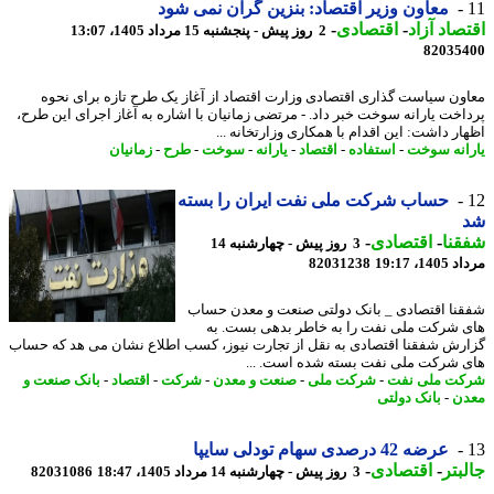
معاون وزیر اقتصاد: بنزین گران نمی شود
صاد آزاد
-
اقتصادی
-
2 روز پیش - پنجشنبه 15 مرداد 1405، 13:07
82035
ون سیاست گذاری اقتصادی وزارت اقتصاد از آغاز یک طرح تازه برای نحوه
اخت یارانه سوخت خبر داد. - مرتضی زمانیان با اشاره به آغاز اجرای این طرح،
ار داشت: این اقدام با همکاری وزارتخانه ...
انه سوخت
-
استفاده
-
اقتصاد
-
یارانه
-
سوخت
-
طرح
-
زمانیان
حساب شرکت ملی نفت ایران را بسته
نا
-
اقتصادی
-
3 روز پیش - چهارشنبه 14
1، 19:17
82031238
نا اقتصادی _ بانک دولتی صنعت و معدن حساب
 شرکت ملی نفت را به خاطر بدهی بست. به
رش شفقنا اقتصادی به نقل از تجارت نیوز، کسب اطلاع نشان می هد که حساب
 شرکت ملی نفت بسته شده است. ...
ت ملی نفت
-
شرکت ملی
-
صنعت و معدن
-
شرکت
-
اقتصاد
-
بانک صنعت و
ن
-
بانک دولتی
عرضه 42 درصدی سهام تودلی سایپا
بتر
-
اقتصادی
-
3 روز پیش - چهارشنبه 14 مرداد 1405، 18:47
82031086