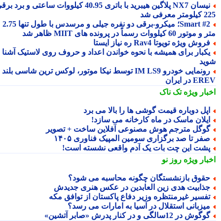
نیسان NX7 پلاگین هیبرید با باتری 40.95 کیلووات ساعتی و برد برقی
 معرفی شد
Smart #2؛ میکرو-برقی دو نفره جیلی و مرسدس با طول تنها 2.75
ور 60 کیلووات رسماً در پرونده های MIIT ظاهر شد
روش ویژه تویوتا Rav4 ره نیاز ایستا
کبار برای همیشه با نحوه خواندن اعداد و حروف روی لاستیک آشنا
ید
رونمایی خودرو IM LS9 توسط نیکا موتور، لوکس ترین شاسی بلند
 در ایران
بار ویژه
تک ناک
پل دوباره قیمت گوشی ها را بالا می برد
یلان ماسک در ماه کارخانه می سازد!
وگل مترجم هوش مصنوعی آفلاین ساخت + تصویر
فر تا صد برگزاری سومین المپیک فناوری ۱۴۰۵
شت این چت بات یک آدم واقعی نشسته است!
بار ویژه
روز نو
قوق بازنشستگان چگونه محاسبه می شود؟
ذابیت هدی زین العابدین در عکس هنری جدیدش
فسیر غیرمنتظره وزیر دفاع پاکستان از توافق مکه
یزبانی استقلال در آسیا به امارات می رسد؟
گوش در 12سالگی و در کنار پدرش «صابر آتشین»