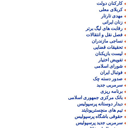
ارکنان دولت
ربلای معلی
هدی تارتار
نان ایرانی
قابت های لیگ برتر
صل نقل و انتقالات
ساجی مازندران
حقیقات قضایی
یست بازیکنان
فویض اختیار
ورای اسلامی
وتبال ایران
دور دسته چک
رمربی جدید
رنامه ریزی
انک مرکزی جمهوری اسلامی
یدار دوستانه پرسپولیس
یم های منچستریونایتد
قوقی باشگاه پرسپولیس
رمربی جدید پرسپولیس