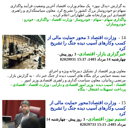
گزارش «پدال نیوز» یک مقام وزارت اقتصاد آخرین وضعیت فرآیند واگذاری
م دو خودروساز بزرگ کشور را تشریح کرد. معاون سیاستگذاری و راهبری
صادی این وزارتخانه طی اظهاراتی اعلام کرده ...
ذاری سهام
-
سهام
-
خودروساز
-
وزارت اقتصاد
-
واگذاری
-
خودرو
-
روسازان
وزارت اقتصاد 3 محور حمایت مالی از
 وکارهای آسیب دیده جنگ را تشریح
د
گزاری بازار
-
اقتصادی
-
3 روز پیش -
14 مرداد 1405، 15:37
82029931
ون وزیر اقتصاد از تشکیل دبیرخانه ویژه و اجرای
بسته حمایتی برای بنگاه های آسیب دیده از جنگ خبر داد. - به گزارش بازار ،
ضی زمانیان، معاون سیاست گذاری و راهبری اقتصادی وزیر امور ...
صاد
-
آسیب دیده
-
وزیر امور اقتصادی و دارایی
-
وزارت اقتصاد
-
اقتصادی
-
اخت تسهیلات اشتغال
-
بنگاه
وزارت اقتصاد3محور حمایت مالی از
 وکارهای آسیب دیده جنگ را تشریح
د
یم نیوز
-
اقتصادی
-
3 روز پیش - چهارشنبه 14
1، 15:15
82029733