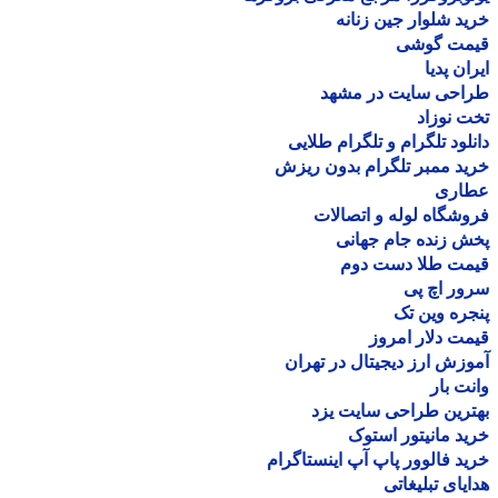
د شلوار جین زنانه
مت گوشی
ان پدیا
احی سایت در مشهد
 نوزاد
لود تلگرام و تلگرام طلایی
د ممبر تلگرام بدون ریزش
اری
شگاه لوله و اتصالات
 زنده جام جهانی
مت طلا دست دوم
ر اچ پی
ره وین تک
ت دلار امروز
زش ارز دیجیتال در تهران
ت بار
رین طراحی سایت یزد
د مانیتور استوک
د فالوور پاپ آپ اینستاگرام
یای تبلیغاتی