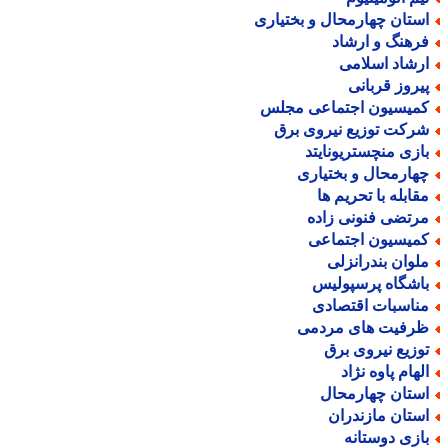
ستان چهارمحال و بختیاری
رهنگ و ارشاد
رشاد اسلامی
یروز قربانی
میسیون اجتماعی مجلس
رکت توزیع نیروی برق
ازی منچستریونایتد
هارمحال و بختیاری
قابله با تحریم ها
رتضی فنونی زاده
میسیون اجتماعی
لوان بندرانزلی
اشگاه پرسپولیس
ناسبات اقتصادی
رفیت های مردمی
وزیع نیروی برق
لهام پاوه نژاد
ستان چهارمحال
ستان مازندران
ازی دوستانه