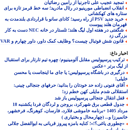
مجید عجیب علی تاجرنیا از رامین رضائیان
نقلاب انضباطی مورینیو در رئال مادرید؛ سه خط قرمز تازه برای
اره های کهکشانی
خرید جدید PSV از راه رسید؛ کادای سانو با قراردادی بلندمدت به
رمان هلند پیوست
شگفتی در هفته اول لیگ هلند؛ تلستار در خانه NEC دست به کار
رگی زد
انون شش فوتبال چیست؟ وظایف کمک داور، داور چهارم و VAR
ار داغ:
رکیب پرسپولیس مقابل آلومینیوم/ چهره تیم تارتار برای استقبال
لیگ برتر +عکس
رگیری در باشگاه پرسپولیس؛ یا جای ما اینجاست یا محسن
لی!
قای فنونی زاده حد خودتان را بدانید/ حرفهای جنجالی چینی:
قلالی شدم مایلی کهن خطم زد!
فل انتقال جنجالی پرسپولیس باز شد
جدول قطعی برق شهرکرد، بروجن و لردگان فردا یکشنبه 18
مرداد 1405 +برنامه خاموشی فلارد، فارسان، کوهرنگ، فرخشهر،
میرزا و... (چهارمحال و بختیاری )
چطوری یاغی؟!»؛ کنایه بامزه پیروز قربانی به ابوالفضل جلالی
 از بازی پرسپولیس