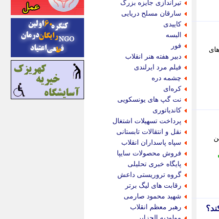
تیراندازی جایزه بزرگ
اینتیتر
سارقان مسلح دریایی
ایونا نیوز
کاییدی
بازتاب آنلاین
البسه
باشگاه خبرنگاران
فور
روزهای
باغستان نیوز
دبیر هفته هنر انقلاب
بامبوک
فیلم مرد ایرلندی
ببین و بخون
چشمه دره
بدینسان
کره‌ای
بنکر
نت گپ های یونسکویی
بیت ران
کاندیاتوری
پارس فوتبال
پرداخت تسهیلات اشتغال
پارسینه
نقل و انتقالات تابستانی
اری عمومی نفوس و مسکن ثبتی مبنا 1405، این
پارسینه پلاس
سپاه پاسداران انقلاب
پاز آنلاین
فروش محصولات سایپا
پاس گل
پایگاه خبری تحلیلی
پانا
گروه تروریستی داعش
پرتو نیوز
رقابت های لیگ برتر
پرسون
شهید محمود صارمی
پنجره نیوز
رهبر معظم انقلاب
ند؟
پویامگ
مولودیه الجزایر