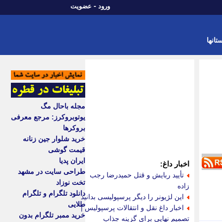
-
ورود
عضویت
تانها
مجله باحال مگ
یوتوبروکرز: مرجع معرفی
بروکرها
خرید شلوار جین زنانه
قیمت گوشی
ایران پدیا
اخبار داغ:
طراحی سایت در مشهد
تأیید ربایش و قتل حمیدرضا رجب
تخت نوزاد
زاده
دانلود تلگرام و تلگرام
این لژیونر را دیگر پرسپولیسی بدانید
طلایی
اخبار داغ نقل و انتقالات پرسپولیس |
خرید ممبر تلگرام بدون
تصمیم نهایی برای گزینه جذاب