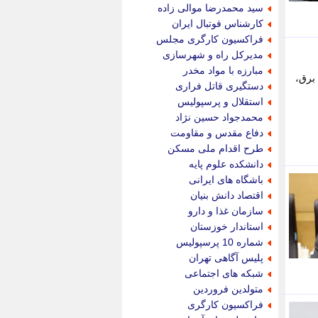
جام جم
سید محمدرضا موالی زاده
جدید پرس
کارشناس فوتبال ایران
جماران
فراکسیون کارگری مجلس
جوان ایرانی
مدیرکل راه و شهرسازی
جهان مانا
مبارزه با مواد مخدر
مه قطع برق،
جهان نگر
دستگیری قاتل فراری
جهان نیوز
استقلال و پرسپولیس
چطور
محمدجواد حسین نژاد
چمپیونات
دفاع مقدس و مقاومت
چمدون
طرح اقدام ملی مسکن
چه خبر
دانشکده علوم پایه
حادثه 24
باشگاه های ایرانی
حرف تو
اقتصاد دانش بنیان
حوادث پلاس
سازمان غذا و دارو
حوزه نیوز
استاندار خوزستان
خبر آنلاین
شماره 10 پرسپولیس
خبر جنوب
پلیس آگاهی تهران
خبر سیاسی
شبکه های اجتماعی
خبر گردون
متولدین فروردین
خبر ورزشی
فراکسیون کارگری
خبرجو