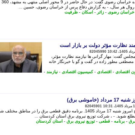
سخنگوی جمعیت خدمتگزاران زائران پیاده خراسان رضوی گفت: در حال حاضر در 9 محور اصلی منتهی به مشهد، 360
وال هر سال، - به گزارش دفاع پرس از خراسان رضوی، حسین ...
خراسان رضوی
-
زائر
-
اسکان
-
ظرفیت
مند نظارت مؤثر دولت بر بازار است
82045990
جلس گفت: مهار گرانی ها نیازمند نظارت مؤثر،
. مصطفی مطور زاده در گفت و گو با خبرنگار خانه
ن اقتصادی
-
اقتصادی
-
کمیسیون اقتصادی
-
نیازمند
-
اموشی برق)
82045901
جدول قطعی برق و خاموشی برق سنندج امروز شنبه 17 مرداد 1405. برنامه دقیق قطعی برق را در مناطق مختلف
طلع شوید. - ، شرکت توزیع نیروی برق استان کردستان ...
برق
-
برنامه
-
قطعی
-
توزیع نیروی برق
-
استان کردستان