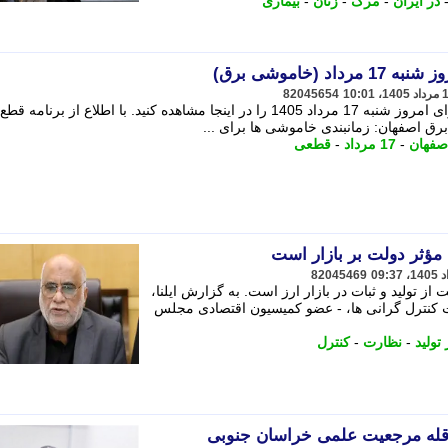
در ایران
-
مرگ
-
زنان
-
بیماری
(خاموشی برق)
82045654
جدول قطعی برق و خاموشی اصفهان برای امروز شنبه 17 مرداد 1405 را در اینجا مشاهده کنید. با اطلاع از برنا
برق اصفهان: زمانبندی خاموشی ها برای ...
صفهان
-
17 مرداد
-
قطعی
 مؤثر دولت بر بازار است
82045469
 از تولید و ثبات در بازار ارز است. به گزارش ایلنا،
 کنترل گرانی ها، - عضو کمیسیون اقتصادی مجلس
تولید
-
نظارت
-
کنترل
قله مرجعیت علمی خراسان جنوبی