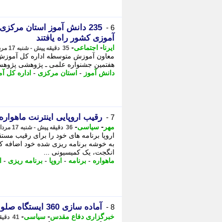
235 دانش آموز استان مرک
6 -
آموزی کشور راه یافتند
-
-
ایرنا
اجتماعی
35 دقیقه پیش - شنبه 17 مرداد 1405، 10:51
هفتمین جشنواره علمی ـ پژوهشی پژوهش سر
دانش آموز
-
استان مرکزی
-
اداره کل 
رقیب اروپایی اینترنت ماهواره
7 -
-
-
مهر
سیاسی
36 دقیقه پیش - شنبه 17 مرداد 1405، 10:50
به خوشه برنامه ریزی شده خود اضافه ک
انگجت، یک کمیسیونی ...
ماهواره
-
برنامه
-
اروپا
-
برنامه ریزی
-
ا
آماده سازی 360 ایستگاه صلواتی در مسیر زائران پیاده به مشهد
8 -
-
-
خبرگزاری دفاع مقدس
سیاسی
41 دقیقه پیش - شنبه 17 مرداد 1405، 10:45