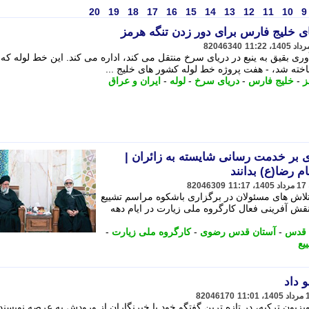
20
19
18
17
16
15
14
13
12
11
10
9
 خلیج فارس برای دور زدن تنگه هرمز
82046340
ری بقیق به ینبع در دریای سرخ منتقل می کند، اداره می کند. این خط لوله که 
ز
-
خلیج فارس
-
دریای سرخ
-
لوله
-
ایران و عراق
 بر خدمت رسانی شایسته به زائران |
م رضا(ع) بدانند
82046309
لاش های مسئولان در برگزاری باشکوه مراسم تشییع
قش آفرینی فعال کارگروه ملی زیارت در ایام دهه
 قدس
-
آستان قدس رضوی
-
کارگروه ملی زیارت
-
یع
 داد
82046170
یزیون ترکیه، در تازه ترین گفتگو خود با خبرنگاران از ورودش به عرصه نویسن