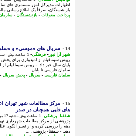
اظهارات مدیرکل امور مستمری های سازم
بازنشستگان، صرفاً یک اطلاع رسانی مال
پرداخت معوقات
-
بازنشستگان
-
سازمان 
سریال های «موسی» و «سلما
14 -
-
-
شهر آرا نیوز
فرهنگی
1 ساعت پیش - شنبه 17 مرداد 1405، 10:02
رییس سیمافیلم از امیدواری برای پخش 
پایان سال خبر داد. - رییس سیمافیلم از
سلمان فارسی تا پایان ...
سلمان فارسی
-
سریال
-
پخش سریال
-
مرکز مطالعات شهر تهران اعل
15 -
های قلبی همچنان در صدر
-
-
شفقنا
پزشکی
1 ساعت پیش - شنبه 17 مرداد 1405، 10:02
پژوهشی از مرکز مطالعات شهرداری تهران
دهه را بررسی کرده و از تغییر الگوی ع
دهد. - شفقنا- پژوهشی ...