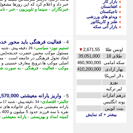
بازار کار
خبر داد و اعلام کرد که این روزها مشغول
افغانستان
خبرنگاران
-
سینما و تلویزیون
-
خبر
-
نام
تاجیکستان
ویدئو های ورزشی
طنز و کاریکاتور
بازار آتی سکه
فعالیت فرهنگی باید محور خدم
4 -
-
-
تسنیم نیوز
سیاسی
26 دقیقه پیش - شنبه 17 مرداد 1405، 11:00
اونس طلا
2,671.55
▼
مسئول موکب محبین حضرت خدیجه(س) گ
طلای 18
39,051,000
ایجاد تحول فرهنگی در جامعه است. -
سکه امامی
460,900,000
اصلی موکب ها،ترویج معارف حسینی و ..
موکب
-
فعالیت
-
فرهنگی
-
به صورت شب
بهار ازادی
410,200,000
دلار امریکا
یورو
لیر ترکیه
درهم امارات
واریز یارانه معیشتی 6,570,000 تومانی نقدی برای یارانه بگیران در این هفته
5 -
-
-
پوند انگلیس
جالبتر
اقتصادی
34 دقیقه پیش - شنبه 17 مرداد 1405، 10:52
بیت کویین
نفره با سه فرزند حدود 5 میلیون و 400 هزار تومان دریافت می کنند. پایگاه خبری ...
بیشتر + کد نمایش
کمیته امداد و بهزیستی
-
یارانه معیشتی
-