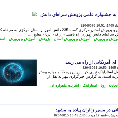
زی به جشنواره علمی پژوهش سراهای دانش
82046076
معاون آموزش متوسطه اداره کل آموزش و پرورش استان مرکزی گفت: 235 دانش آموز از استان مرکزی ب
اهای دانش آموزی راه یافتند. - اراک - ایرنا - معاون ...
آموزش و پرورش
-
آموزش و پرورش استان
-
پژوهش
-
آموزش و پرورش
-
است
 ای آمریکایی از راه می رسد
82046064
اروپا برنامه های خود را برای رقیب مستقل استارلینک نهایی کرد. این پروژه 66 ماهواره بیشتر
رده است. به گزارش خبرگزاری مهر به نقل از
تحادیه اروپا
-
استارلینک
-
اینترنت ماهواره ای
82046015