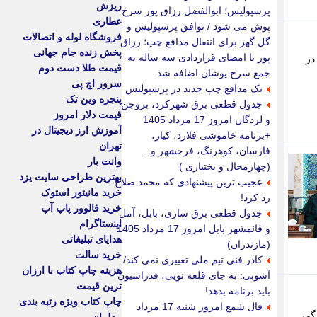
ریزش
پرسپولیس؛ ابوالفضل رزاق پور سرخ
عطاری
پوش می شود / توافق پرسپولیس و
فروشگاه لوله و اتصالات
گل گهر برای انتقال مدافع چپ؛ رزاق
پخش زنده جام جهانی
پور با امضای قراردادی سه ساله به
در
قیمت طلا دست دوم
جمع سرخ پوشان اضافه شد
سرور اچ پی
یک مدافع چپ جدید در پرسپولیس
پنجره وین تک
جدول قطعی برق شهرکرد، بروجن
قیمت دلار امروز
و لردگان امروز 17 مرداد 1405
آموزش ارز دیجیتال در
+برنامه خاموشی فلارد، کیار،
تهران
فارسان، کوهرنگ، فرخشهر و...
وانت بار
(چهارمحال و بختیاری )
بهترین طراحی سایت یزد
عجیب ترین پیشنهادی که محمد صلاح
خرید مانیتور استوک
رد کرد!
خرید فالوور پاپ آپ
جدول قطعی برق ساری، بابل، آمل
اینستاگرام
و قائمشهر بابل امروز 17 مرداد 1405
هدایای تبلیغاتی
(مازندران)
خرید سالت
کادر فنی تیم ملی تغییری نمی کند/
هزینه چاپ کتاب با ارزان
آشوبی: به جای قلعه نویی، فدراسیون
ترین قیمت
باید برنامه بدهد!
چاپ کتاب ویژه رتبه بندی
فال شمع امروز شنبه 17 مرداد
دگی