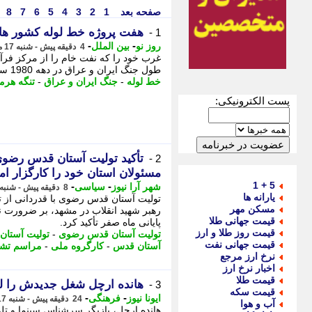
صفحه بعد
1
2
3
4
5
6
7
8
هفت پروژه خط لوله کشور های
1 -
-
-
روز نو
بین الملل
4 دقیقه پیش - شنبه 17 مرداد 1405، 11:22
غرب خود را که نفت خام را از مرکز فرآو
طول جنگ ایران و عراق در دهه 1980 ساخته شد، - هفت پروژه خط لوله کشور های خلیج ...
خط لوله
-
جنگ ایران و عراق
-
تنگه هرم
پست الکترونیکی:
تأکید تولیت آستان قدس رضوی
2 -
مسئولان استان خود را کارگزار اما
5 + 1
-
-
شهر آرا نیوز
سیاسی
8 دقیقه پیش - شنبه 17 مرداد 1405، 11:17
یارانه ها
تولیت آستان قدس رضوی با قدردانی از ت
مسکن مهر
رهبر شهید انقلاب در مشهد، بر ضرورت ن
قیمت جهانی طلا
پایانی ماه صفر تأکید کرد.
قیمت روز طلا و ارز
تولیت آستان قدس رضوی
-
تولیت آستان
قیمت جهانی نفت
آستان قدس
-
کارگروه ملی
-
مراسم تشی
نرخ ارز مرجع
اخبار نرخ ارز
قیمت طلا
هانده ارچل شغل جدیدش را لو
3 -
قیمت سکه
-
-
ایونا نیوز
فرهنگی
24 دقیقه پیش - شنبه 17 مرداد 1405، 11:01
آب و هوا
هانده ارچل، بازیگر سرشناس سینما و تلو