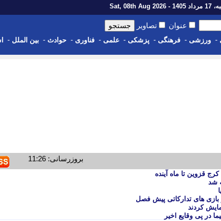
1 - Sat, 08th Aug 2026
عنوان
تصاویر
-
-
-
-
-
-
-
-
ورزشی
فرهنگی
پزشکی
علمی
فناوری
حوادث
بین الملل
اس
بروزرسانی: 11:26
کرج قزوین تا ماه آینده
 شد
 بازی های تدارکاتی پیش فصل
مایش کردند
 در پی وقایع اخیر