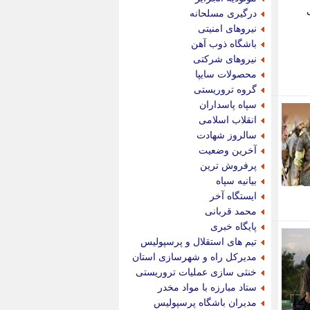
پویه آنلاین
درگیری مسلحانه
پیام نفت
نیروهای امنیتی
تابناک
باشگاه ذوب آهن
تازه نیوز
نیروهای شرکتی
تبیان
محصولات سایپا
تجارت نیوز
گروه تروریستی
تحریریه
سپاه پاسداران
ترابر نیوز
انقلاب اسلامی
ترفندباز
سالروز شهادت
تریبون اقتصاد
آخرین وضعیت
تسنیم نیوز
پرفروش ترین
تک ناک
بیانیه سپاه
تکراتو
ایستگاه آخر
توریسم آنلاین
محمد قربانی
تولید نیوز
پایگاه خبری
تیتر فوری
تیم های استقلال و پرسپولیس
تیکنا
مدیرکل راه و شهرسازی استان
جاب ویژن
خنثی سازی عملیات تروریستی
جار نیوز
ستاد مبارزه با مواد مخدر
جالبتر
مدیران باشگاه پرسپولیس