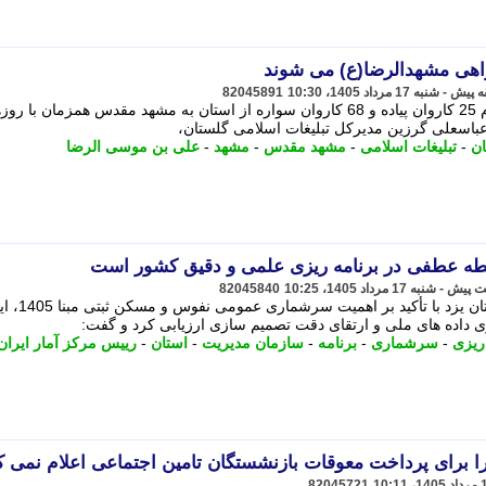
82045891
مدیرکل تبلیغات اسلامی گلستان از اعزام 25 کاروان پیاده و 68 کاروان سواره از استان به مشهد مقدس همزمان با 
 عباسعلی گرزین مدیرکل تبلیغات اسلامی گلستان،
ان
-
تبلیغات اسلامی
-
مشهد مقدس
-
مشهد
-
علی بن موسی الرضا
82045840
ییس سازمان مدیریت و برنامه ریزی استان یزد با تأکید بر اهمیت سرشم
 داده های ملی و ارتقای دقت تصمیم سازی ارزیابی کرد و گفت:
ریزی
-
سرشماری
-
برنامه
-
سازمان مدیریت
-
استان
-
رییس مرکز آمار ایران
برای پرداخت معوقات بازنشستگان تامین اجتماعی اعلام نمی ک
82045721