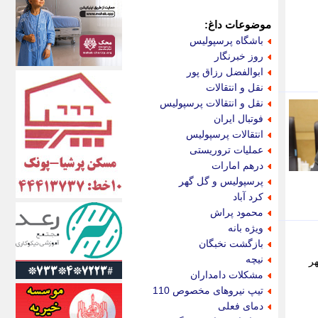
اکونیوز
الف
موضوعات داغ:
انتشار آنلاین
باشگاه پرسپولیس
اندیشه قرن
روز خبرنگار
اندیشه معاصر
ابوالفضل رزاق پور
اندیشه ها
نقل و انتقالات
انرژی پرس
نقل و انتقالات پرسپولیس
ای استخدام
فوتبال ایران
ایتنا
انتقالات پرسپولیس
ایراف
عملیات تروریستی
ایران آرت
درهم امارات
ایران آنلاین
پرسپولیس و گل گهر
ایران زندگی
کرد آباد
ایران فوری
محمود پراش
ایرانی روز
ویژه بانه
ایرانیتال
بازگشت نخبگان
ایرنا
نیچه
 شهر
ایسکانیوز
مشکلات دامداران
ایسنا
تیپ نیروهای مخصوص 110
ایکنا
دمای فعلی
ایلنا