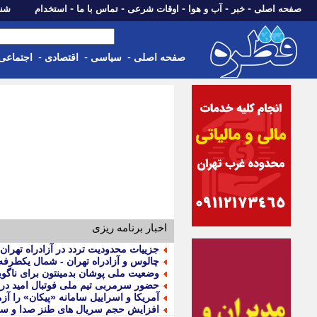
-
-
-
-
-
صفحه اصلی
خبر
آب و هوا
اوقات شرعی
تماس با ما
استخدام
شنبه، 17 مرداد 405
-
-
-
صفحه اصلی
سیاسی
اقتصادی
اجتماعی
اخبار برنامه ریزی
جزییات محدودیت تردد در آزادراه تهران 
چالوس و آزادراه تهران - شمال یکطرفه
وضعیت ملی پوشان بدمینتون برای ناگویا
حضور سرمربی تیم ملی فوتبال امید در
آمریکا و اسراییل سامانه «پیکان» را آز
افزایش حجم سریال های طنز صدا و سیما