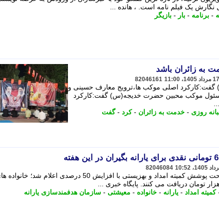
 نگارش یک فیلم نامه است. ، هانده ...
ه
-
برنامه
-
بار
-
بازیگر
ت به زائران باشد
82046161
فت:کارکرد اصلی موکب ها،ترویج معارف حسینی و
 مسئول موکب محبین حضرت خدیجه(س) گفت:کارکرد
.
انه روزی
-
خدمت به زائران
-
کرد
-
گفت
82046084
کمیته امداد
-
یارانه
-
خانواده
-
معیشتی
-
سازمان هدفمندسازی یارانه