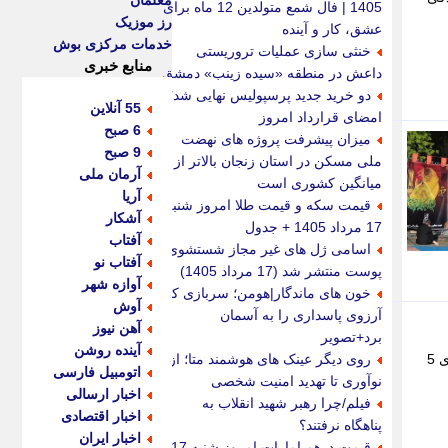
معلمان
1405 | فال شمع متولدین 12 ماه برای
رز موزیک
عشق، کار و آینده
خدمات مرکزی بوش
خنثی سازی عملیات تروریستی
منابع خبری
داعش در منطقه «سیده زینب» دمشق
دو خرید جدید پرسپولیس نهایی شد؛
55 آنلاین
امضای قرارداد امروز
6 صبح
میزان پیشرفت پروژه های نهضت
9 صبح
ملی مسکن در استان زنجان بالاتر از
آرمان ملی
میانگین کشوری است
آریا
قیمت سکه و قیمت طلا امروز شنبه
آشکار
17 مرداد 1405 + جدول
آفتاب
اسامی ژل های غیر مجاز شستشوی
آفتاب نو
پوست منتشر شد (17 مرداد 1405)
آوازه شهر
خون های ماندگار|هومن؛ سربازی که
آوش
آرزوی پاسداری را به آسمان
آهن نیوز
برد+تصویر
آینده روشن
یارانه معیشتی مرداد برای خانواده های تحت پوشش کمیته امداد و بهزیستی با افزایش 50 درصدی اعلام شد؛ خانواده های 5
روی دیگر عینک های هوشمند متا؛ از
اتومبیل فارسی
نوآوری تا تهدید امنیت شخصی
اخبار ارسالی
فیلم/چرا رهبر شهید انقلاب به
اخبار اقتصادی
پناهگاه نرفتند؟
اخبار ایران
قیمت درهم امارات امروز شنبه 17