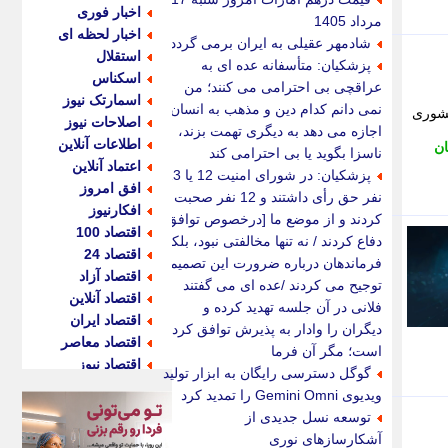
اخبار فوری
مرداد 1405
اخبار لحظه ای
شادمهر عقیلی به ایران برمی گردد؟
استقلال
پزشکیان: متأسفانه عده ای به
اسکناس
عراقچی بی احترامی می کنند؛ من
اسمارتک نیوز
نمی دانم کدام دین و مذهب به انسان
ه مرحله کشوری
اصلاحات نیوز
اجازه می دهد به دیگری تهمت بزند،
اطلاعات آنلاین
ان
ناسزا بگوید یا بی احترامی کند
اعتماد آنلاین
پزشکیان: در شورای امنیت 12 یا 13
افق امروز
نفر حق رأی داشتند و 12 نفر صحبت
افکارنیوز
کردند و از موضع ما [درخصوص توافق]
اقتصاد 100
دفاع کردند / نه تنها مخالفتی نبود، بلکه
اقتصاد 24
فرماندهان درباره ضرورت این تصمیم
اقتصاد آزاد
توجیح می کردند /عده ای می گفتند
اقتصاد آنلاین
فلانی در آن جلسه تهدید کرده و
اقتصاد ایران
دیگران را وادار به پذیرش توافق کرده
اقتصاد معاصر
است؛ مگر آن فرما
اقتصاد نیوز
گوگل دسترسی رایگان به ابزار تولید
اکو ایران
ویدیوی Gemini Omni را تمدید کرد
اکوفارس
توسعه نسل جدیدی از
اکونگار
آشکارسازهای نوری