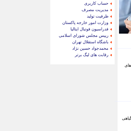
جام جم
حساب کاربری
جدید پرس
مدیریت مصرف
جماران
ظرفیت تولید
جوان ایرانی
وزارت امور خارجه پاکستان
جهان مانا
فدراسیون فوتبال ایتالیا
جهان نگر
رییس مجلس شورای اسلامی
جهان نیوز
باشگاه استقلال تهران
چطور
محمدجواد حسین نژاد
چمپیونات
رقابت های لیگ برتر
چمدون
چه خبر
های
حادثه 24
حرف تو
حوادث پلاس
حوزه نیوز
خبر آنلاین
خبر جنوب
خبر سیاسی
خبر گردون
گیاهی
خبر ورزشی
خبرجو