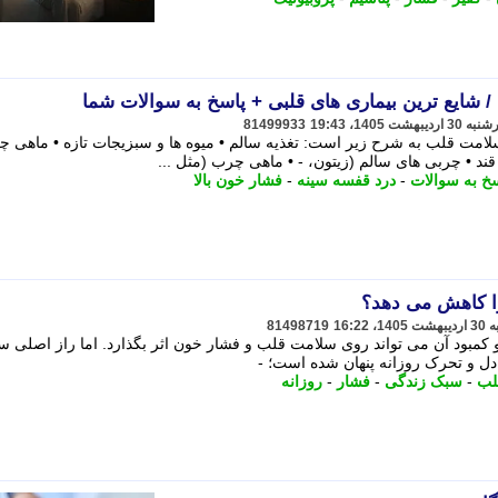
 شایع ترین بیماری های قلبی + پاسخ به سوالات شما
81499933
امت قلب به شرح زیر است: تغذیه سالم • میوه ها و سبزیجات تازه • ماهی 
خ به سوالات
-
درد قفسه سینه
-
فشار خون بالا
ا کاهش می دهد؟
81498719
کمبود آن می تواند روی سلامت قلب و فشار خون اثر بگذارد. اما راز اصلی س
دل و تحرک روزانه پنهان شده است؛ -
لب
-
سبک زندگی
-
فشار
-
روزانه