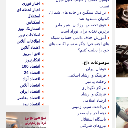
اخبار فوری
نیست
اخبار لحظه ای
ترافیک سنگین در جاده های شمال/
استقلال
کندوان مسدود شد
اسکناس
فوق تخصص نوزادان: شیر مادر
اسمارتک نیوز
برترین تغذیه برای نوزاد است
اصلاحات نیوز
آموزش حذف دائمی حساب شبکه
اطلاعات آنلاین
های اجتماعی؛ چگونه تمام اکانت های
اعتماد آنلاین
خود را دیلیت کنیم؟
افق امروز
افکارنیوز
موضوعات داغ:
اقتصاد 100
فوتبال ایران
اقتصاد 24
فرهنگ و ارشاد اسلامی
اقتصاد آزاد
رحلت پیامبر
اقتصاد آنلاین
مراکز نگهداری
اقتصاد ایران
فرهنگ و ارشاد
اقتصاد معاصر
ارشاد اسلامی
اقتصاد نیوز
برداشت سیب زمینی
اکو ایران
دهه آخر ماه صفر
اکوفارس
باشگاه استقلال
اکونگار
نیروهای شرکتی