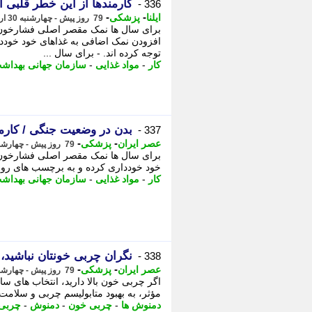
کارمندها از این خطر قلبی آگ
336 -
-
-
ایلنا
پزشکی
79 روز پیش - چهارشنبه 30 اردیبهشت 1405، 14:52
برای سال ها نمک مقصر اصلی فشارخون ت
افزودن نمک اضافی به غذاهای خود خودد
توجه کرده اند. - برای سال ...
کار
-
مواد غذایی
-
سازمان جهانی بهداش
بدن در وضعیت جنگی / کارمند
337 -
-
-
عصر ایران
پزشکی
79 روز پیش - چهارشنبه 30 اردیبهشت 1405، 13:00
برای سال ها نمک مقصر اصلی فشارخون ت
خود خودداری کرده و به برچسب های روی م
کار
-
مواد غذایی
-
سازمان جهانی بهداش
نگران چربی خونتان نباشید،
338 -
-
-
عصر ایران
پزشکی
79 روز پیش - چهارشنبه 30 اردیبهشت 1405، 09:35
اگر چربی خون بالا دارید، انتخاب های سا
مؤثر، به بهبود متابولیسم چربی و سلامت
دمنوش ها
-
چربی خون
-
دمنوش
-
چربی