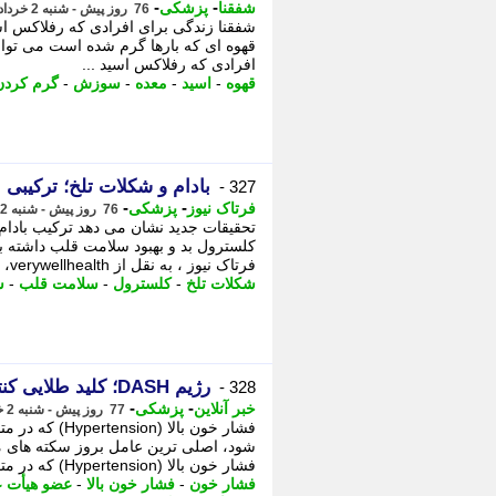
-
-
شفقنا
پزشکی
76 روز پیش - شنبه 2 خرداد 1405، 18:42
شفقنا زندگی برای افرادی که رفلاکس اسی
قهوه ای که بارها گرم شده است می توان
افرادی که رفلاکس اسید ...
قهوه
-
اسید
-
معده
-
سوزش
-
گرم کردن
بادام و شکلات تلخ؛ ترکیب
327 -
-
-
فرتاک نیوز
پزشکی
76 روز پیش - شنبه 2 خرداد 1405، 17:10
تحقیقات جدید نشان می دهد ترکیب بادا
کلسترول بد و بهبود سلامت قلب داشته ب
فرتاک نیوز ، به نقل از verywellhealth، ...
شکلات تلخ
-
کلسترول
-
سلامت قلب
-
ش
رژیم DASH؛ کلید طلایی کنترل فشار خون و سلامت قلب
328 -
-
-
خبر آنلاین
پزشکی
77 روز پیش - شنبه 2 خرداد 1405، 05:50
فشار خون بالا 
شود، اصلی ترین عامل بروز سکته های م
فشار خون بالا (Hypertension) که در متون ...
فشار خون
-
فشار خون بالا
-
عضو هیأت ع