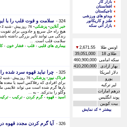
بازار کار
افغانستان
تاجیکستان
ویدئو های ورزشی
سلامت و قوت قلب را با این 8 روش تأمین کن
طنز و کاریکاتور
324 -
بازار آتی سکه
-
-
خبر آنلاین
پزشکی
76 روز پیش - شنبه 2 خرداد 1405، 21:55
هیچ راه حل سریع و جادویی برای تقویت 
زندگی می توانند تأثیر بزرگی داشته باشند
سلامت قلب است. ...
بیماری های قلبی
-
قلب
-
فشار خون
-
کا
اونس طلا
2,671.55
▼
طلای 18
39,051,000
سکه امامی
460,900,000
بهار ازادی
410,200,000
چرا نباید قهوه سرد شده را 
دلار امریکا
325 -
-
-
فرتاک نیوز
پزشکی
یورو
76 روز پیش - شنبه 2 خرداد 1405، 19:20
برای افرادی که رفلاکس اسید یا معده ها
لیر ترکیه
بارها گرم شده است می تواند علایمی م
درهم امارات
وگلو را بدترکند. - به ...
پوند انگلیس
اسید
-
قهوه
-
گرم کردن
-
ترکیب
-
ترکیب
بیت کویین
بیشتر + کد نمایش
آیا گرم کردن مجدد قهوه 
326 -