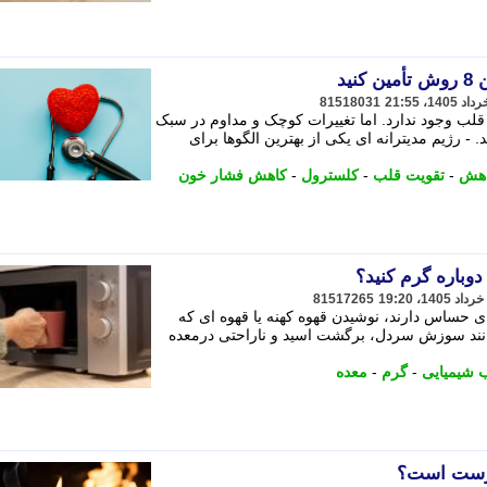
ید
81518031
قلب وجود ندارد. اما تغییرات کوچک و مداوم در سبک
. - رژیم مدیترانه ای یکی از بهترین الگوها برای
هش
-
تقویت قلب
-
کلسترول
-
کاهش فشار خون
دوباره گرم کنید؟
81517265
ی حساس دارند، نوشیدن قهوه کهنه یا قهوه ای که
انند سوزش سردل، برگشت اسید و ناراحتی درمعده
 شیمیایی
-
گرم
-
معده
درست است؟