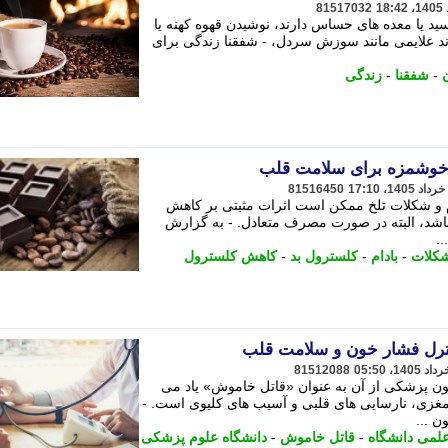
81517032
د یا معده های حساس دارند، نوشیدن قهوه کهنه یا
د علایمی مانند سوزش سردل، - شفقنا زندگی برای
-
شفقنا
-
زندگی
ی خوشمزه برای سلامت قلب
81516450
م و شکلات تلخ ممکن است اثرات مثبتی بر کاهش
اشد، البته در صورت مصرف متعادل. - به گزارش
کلات
-
بادام
-
کلسترول بد
-
کاهش کلسترول
81512088
(Hypertension) که در متون پزشکی از آن به عنوان «قاتل خاموش» یاد می
غزی، نارسایی های قلبی و آسیب های کلیوی است. -
لمی دانشگاه
-
قاتل خاموش
-
دانشگاه علوم پزشکی