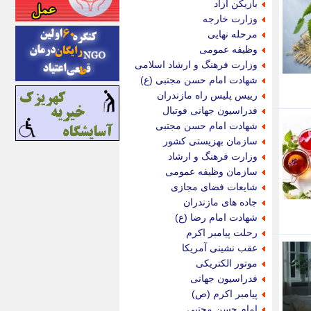
بازیکن آزاد
اینتیتر
وزارت خارجه
ایونا نیوز
مرحله نهایی
بازتاب آنلاین
وظیفه عمومی
باشگاه خبرنگاران
وزارت فرهنگ و ارشاد اسلامی
باغستان نیوز
شهادت امام حسن مجتبی (ع)
بامبوک
رییس پلیس راه مازندران
ببین و بخون
فدراسیون جهانی فوتبال
بدینسان
شهادت امام حسن مجتبی
بنکر
سازمان بهزیستی کشور
بیت ران
وزارت فرهنگ و ارشاد
پارس فوتبال
سازمان وظیفه عمومی
پارسینه
شایعات فضای مجازی
پارسینه پلاس
جاده های مازندران
پاز آنلاین
شهادت امام رضا (ع)
پاس گل
رحلت پیامبر اکرم
پانا
عقب نشینی آمریکا
پرتو نیوز
موتور الکتریکی
پرسون
فدراسیون جهانی
پنجره نیوز
پیامبر اکرم (ص)
پویامگ
امام حسن مجتبی