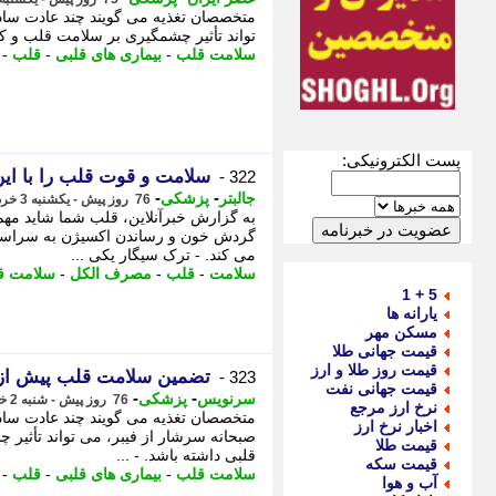
متخصصان تغذیه می گویند چند عادت ساده
تواند تأثیر چشمگیری بر سلامت قلب و کا
سلامت قلب
-
بیماری های قلبی
-
قلب
-
پست الکترونیکی:
سلامت و قوت قلب را با این 8 روش تأمین کن
322 -
-
-
جالبتر
پزشکی
76 روز پیش - یکشنبه 3 خرداد 1405، 04:47
به گزارش خبرآنلاین، قلب شما شاید مهم 
گردش خون و رساندن اکسیژن به سراسر 
می کند. - ترک سیگار یکی ...
سلامت
-
قلب
-
مصرف الکل
-
سلامت ق
5 + 1
یارانه ها
مسکن مهر
قیمت جهانی طلا
قیمت روز طلا و ارز
تضمین سلامت قلب پیش از ظهر، 3 عا
323 -
قیمت جهانی نفت
-
-
سرنویس
پزشکی
76 روز پیش - شنبه 2 خرداد 1405، 22:33
نرخ ارز مرجع
متخصصان تغذیه می گویند چند عادت ساده
اخبار نرخ ارز
صبحانه سرشار از فیبر، می تواند تأثی
قیمت طلا
قلبی داشته باشد. - ...
قیمت سکه
سلامت قلب
-
بیماری های قلبی
-
قلب
-
آب و هوا