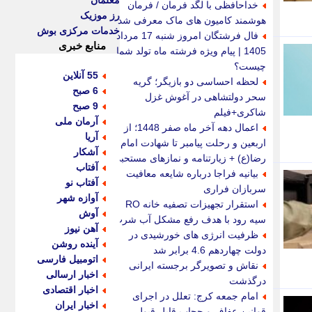
معلمان
خداحافظی با لگد فرمان / فرمان
رز موزیک
هوشمند کامیون های ماک معرفی شد
خدمات مرکزی بوش
فال فرشتگان امروز شنبه 17 مرداد
منابع خبری
1405 | پیام ویژه فرشته ماه تولد شما
چیست؟
55 آنلاین
لحظه احساسی دو بازیگر؛ گریه
6 صبح
سحر دولتشاهی در آغوش غزل
9 صبح
شاکری+فیلم
آرمان ملی
اعمال دهه آخر ماه صفر 1448؛ از
آریا
اربعین و رحلت پیامبر تا شهادت امام
آشکار
رضا(ع) + زیارتنامه و نمازهای مستحبی
آفتاب
بیانیه فراجا درباره شایعه معافیت
آفتاب نو
سربازان فراری
آوازه شهر
استقرار تجهیزات تصفیه خانه RO
آوش
سیه رود با هدف رفع مشکل آب شرب
آهن نیوز
ظرفیت انرژی های خورشیدی در
آینده روشن
دولت چهاردهم 4.6 برابر شد
اتومبیل فارسی
نقاش و تصویرگر برجسته ایرانی
اخبار ارسالی
درگذشت
اخبار اقتصادی
امام جمعه کرج: تعلل در اجرای
اخبار ایران
قوانین عفاف و حجاب قابل قبول