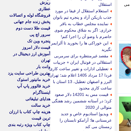
ریزش
 می
استقلال
عطاری
استعلام استقلال از فیفا در مورد
فروشگاه لوله و اتصالات
جذب بازیکن آزاد و پنجره تیم بانوان
پخش زنده جام جهانی
نماینده مجلس خطاب به باقر
قیمت طلا دست دوم
خرازی: اگر به شلاق محکوم شوی
سرور اچ پی
حاضرم با وضو آن را اجرا کنم!
پنجره وین تک
این خوراکی ها را بخورید تا آلزایمر
قیمت دلار امروز
نگیرید
آموزش ارز دیجیتال در
مقصد غیرمنتظره برای سرمربی
تهران
استقلالی در فوتبال ایران + جزییات
وانت بار
تعطیلی ادارات و تغییر ساعت کاری
بهترین طراحی سایت یزد
فردا 17 مرداد 1405 اعلام شد؛ تهران،
خرید مانیتور استوک
البرز و اصفهان تعطیل، 13 استان با
خرید فالوور پاپ آپ
ساعت کاری محدود
اینستاگرام
قیمت مس به 14201 دلار صعود
هدایای تبلیغاتی
کرد؛ در آستانه ششمین رشد هفتگی
خرید سالت
متوالی از 2020
هزینه چاپ کتاب با ارزان
ویدیو| استادیوم خاص و جدید
ترین قیمت
عربستانی ها؛ آرامکو تابستان را
چاپ کتاب ویژه رتبه بندی
زمستان می کند