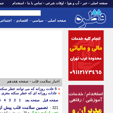
-
-
-
-
-
صفحه اصلی
خبر
آب و هوا
اوقات شرعی
تماس با ما
استخدام
جمعه، 16 مرداد 05
-
-
-
صفحه اصلی
سیاسی
اقتصادی
اجتماعی
اخبار سلامت قلب - صفحه هفدهم
5 عادت روزانه که می توانند خطر سکته مغزی را کاهش دهند
عادات روزانه ای که خطر سکته مغزی ر
صفحه قبل
صفحه بعد
1
2
3
4
5
تضمین سلامت قلب پیش از ظهر، 3 عا
321 -
-
-
عصر ایران
پزشکی
75 روز پیش - یکشنبه 3 خرداد 1405، 11:05