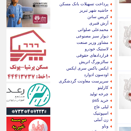
اکونیوز
پرداخت تسهیلات بانک مسکن
الف
حاشیه شهر تبریز
انتشار آنلاین
کریس ساتن
اندیشه قرن
آرش قنبری
اندیشه معاصر
محمدعلی صلواتی
اندیشه ها
دیوار سبز مصنوعی
انرژی پرس
مشاور وزیر صنعت
ای استخدام
لاستیک خودرو
ایتنا
قراردادهای حقوقی
ایراف
سالزبورگ اتریش
ایران آرت
ایکس باکس سری ایکس
ایران آنلاین
اودسون ادوارد
ایران زندگی
سرپرست معاونت گردشگری
ایران فوری
کارلیتو
ایرانی روز
چرخه تولید
ایرانیتال
خرید ps5
ایرنا
لیلی عاج
ایسکانیوز
اسپوتنیک
ایسنا
زن آملی
ایکنا
وناو
ایلنا