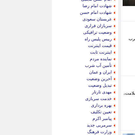
پویه آنلاین
شهادت امام رضا
پیام نفت
شهادت امام حسن
تابناک
عربستان سعودی
تازه نیوز
سربازان فراری
تبیان
وضعیت ترافیکی
تجارت نیوز
چرب
رییس پلیس راه
تحریریه
قیمت اینترنت
ترابر نیوز
اینترنت ثابت
ترفندباز
نماینده مردم
تریبون اقتصاد
تأمین آب شرب
تسنیم نیوز
ایران و عمان
تک ناک
آخرین وضعیت
تکراتو
تبدیل وضعیت
توریسم آنلاین
مهدی تارتار
لامت،
تولید نیوز
خدمت سربازی
تیتر فوری
بهره برداری
تیکنا
تعیین تکلیف
جاب ویژن
پیامبر اکرم
جار نیوز
سرمربی جدید
جالبتر
وزارت فرهنگ