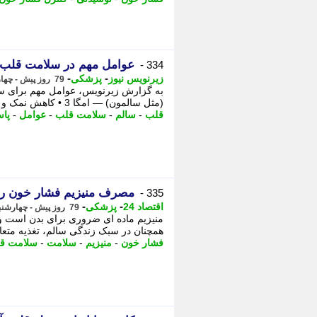
عوامل مهم در سلامت قلب /
334 -
-
-
زیرنویس نیوز
پزشکی
79 روز پیش - چهارشنبه 30 اردیبهشت 1405، 19:43
به گزارش زیرنویس، عوامل مهم برای سل
(مثل سالمون) — امگا 3 • کاهش نمک و قند • چربی های سالم (زیتون، - • ماهی چرب (مثل ...
قلب
-
سالم
-
سلامت قلب
-
عوامل
-
پاس
مصرف منیزیم فشار خون ر
335 -
-
-
اقتصاد 24
پزشکی
79 روز پیش - چهارشنبه 30 اردیبهشت 1405، 16:22
منیزیم ماده ای ضروری برای بدن است و 
همچنان در سبک زندگی سالم، تغذیه متعا
فشار خون
-
منیزیم
-
سلامت
-
سلامت ق