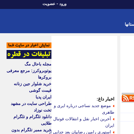
-
ورود
عضویت
تانها
مجله باحال مگ
یوتوبروکرز: مرجع معرفی
بروکرها
خرید شلوار جین زنانه
قیمت گوشی
ایران پدیا
اخبار داغ:
طراحی سایت در مشهد
موضع جدید نساجی درباره ایری و
تخت نوزاد
طاهری
دانلود تلگرام و تلگرام
آخرین اخبار نقل و انتقالات فوتبال
طلایی
ایران
خرید ممبر تلگرام بدون
استوری رامین رضاییان بعد جدایی از