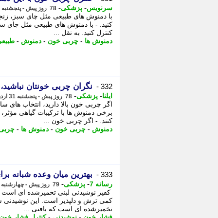
-
-
سرنویس
پزشکی
78 روز پیش - پنجشنبه 31 اردیبهشت 1405، 19:18
با دمنوش های طبیعی مثل چای سبز، زنجب
کنید. - با دمنوش های طبیعی مثل چای سب
کنترل کنید. به نقل ...
دمنوش ها
-
چربی خون
-
دمنوش
-
طبیع
نگران چربی خونتان نباشید،
332 -
-
-
ایلنا
پزشکی
78 روز پیش - پنجشنبه 31 اردیبهشت 1405، 16:02
اگر چربی خون بالا دارید، انتخاب های ساد
برخی دمنوش ها با ترکیبات گیاهی مؤثر،
کنند. - اگر چربی خون ...
دمنوش
-
چربی خون
-
دمنوش ها
-
چربی
بهترین میان وعده شبانه بر
333 -
-
-
رسانه 7
پزشکی
79 روز پیش - چهارشنبه 30 اردیبهشت 1405، 23:45
کفیر نوشیدنی لبنی تخمیرشده ای است که
کمی ترش و دلپذیر است. این نوشیدنی سر
تخمیرشده ای است که بافتی ...
فشار خون
-
نوشیدنی
-
کنترل فشار خون