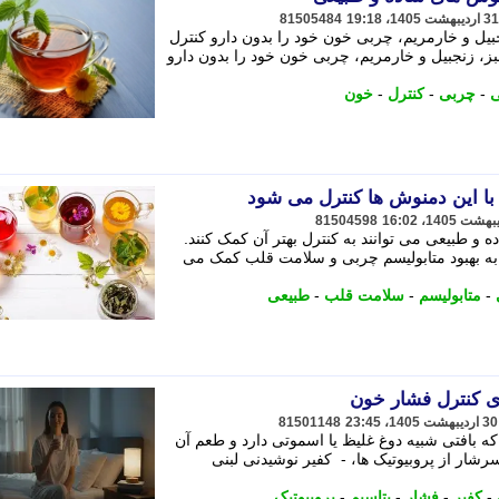
81505484
یل و خارمریم، چربی خون خود را بدون دارو کنترل
ز، زنجبیل و خارمریم، چربی خون خود را بدون دارو
ی
-
چربی
-
کنترل
-
خون
 با این دمنوش ها کنترل می شود
81504598
ه و طبیعی می توانند به کنترل بهتر آن کمک کنند.
 به بهبود متابولیسم چربی و سلامت قلب کمک می
-
متابولیسم
-
سلامت قلب
-
طبیعی
ای کنترل فشار خون
81501148
 بافتی شبیه دوغ غلیظ یا اسموتی دارد و طعم آن
شار از پروبیوتیک ها، - کفیر نوشیدنی لبنی
-
کفیر
-
فشار
-
پتاسیم
-
پروبیوتیک