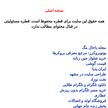
نسخه اصلی
مه حقوق این سایت برای قطره محفوظ است. قطره مسئولیتی
در قبال محتوای مطالب ندارد.
ه باحال مگ
وبروکرز: مرجع معرفی بروکرها
د شلوار جین زنانه
مت گوشی
ان پدیا
احی سایت در مشهد
 نوزاد
لود تلگرام و تلگرام طلایی
د ممبر تلگرام بدون ریزش
اری
شگاه لوله و اتصالات
 زنده جام جهانی