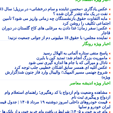
کس یادگاری «محسن تنابنده و سام درخشانی» در برزیل؛ سال 93
فت در یک ماه چقدر گران شده ؟
ابه التفاوت حقوق بازنشستگان چه زمانی واریز می شود؟ تأمین
تماعی تکلیف را روشن کرد
کس| سفر زمان؛ غذا دادن به مرغابی های کاخ گلستان در دوران
جار
ماینده مجلس: با حقوق 18 میلیونی دم از جوانی جمعیت نزنید!
بار ویژه
رونگار
اسخ منفی ستاره آلمانی به الهلال رسید
اموریت بزرگ انجام شد: تمدید کین با بایرن
ادال و میراثی که با جام ها اندازه گیری نمی شود
کس آتلیه ای همسر سابق اشکان خطیبی جلب توجه کرد
روع جهنمی مسیر المپیک؛/ والیبال وارد فاز جنون شد(گزارش
ژه)
بار ویژه
اندیشه معاصر
شاهده وضعیت وام ازدواج با کد رهگیری؛ راهنمای استعلام وام
دواج و پیگیری ثبت نام
قیمت خودروهای داخلی امروز دوشنبه ۱۹ مرداد ۱۴۰۵ | جدول قیمت
ران خودرو و سایپا
وام خرید خودرو ۱۴۰۵؛ شرایط دریافت وام خرید خودرو از بانک ها +