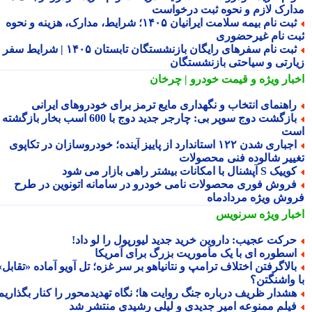
ارک لازم و نحوه ثبت درخواست
ثبت نام بیمه سلامت ایرانیان ۱۴۰۵؛ شرایط، مدارک، هزینه و نحوه
ت نام غیرحضوری
ثبت نام سفرهای رایگان بازنشستگان تابستان ۱۴۰۵ | شرایط سفر
ارتی و سیاحتی بازنشستگان
بار ویژه
و قیمت خودرو | چرخان
اهنمای انتخاب و نگهداری مایع ترمز برای خودروهای ایرانی
بازگشت دوج سوپر بی: چارجر جدید دوج با 600 اسب بخار بازگشته
ت
اجباری شدن ۱۲۲ استاندارد از پاییز آینده؛ خودروسازان در تکاپوی
ییر شالوده فنی محصولات
یک S آپشنال با امکانات بیشتر راهی بازار می شود
روش فوری محصولات نامی خودرو در سامانه اتونوین در طرح
وش ویژه مردادماه
بار ویژه
سرنویس
رکت عجیب: داروین خرید جدید لیورپول را لو داد!
سطوره ای با یک مأموریت بزرگ برای آمریکا
الاگرفتن اختلاف ترامپ و نتانیاهو بر سر غزه؛ تل آویو آماده «تقابل»
 واشنگتن؟
شدار ظریف درباره جنگ روایت ها؛ نگاه تهدیدمحور را کنار بگذاریم
یلم ممنوعه امیر جدیدی و لیلی رشیدی منتشر شد