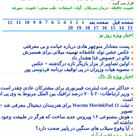
ر می گیرد. -
یت حافظه
-
درمان سرطان
-
گیاه
-
استفاده
-
طب سنتی
-
تقویت
-
مورچه
حه قبل
صفحه بعد
1
2
3
4
5
6
7
8
9
10
11
12
20
19
18
17
16
15
14
بار ویژه
روز نو
ست معنادار منوچهر هادی درباره خیانت و بی معرفتی
کس جشن تولد عاشقانه تهمینه میلانی برای همسرش
ائو در خصوص غذا هشدار داد
ولین تصاویر از مزار بازیگر تازه درگذشته + عکس
صوبه هیات وزیران در پی توقیف برنامه فردوسی پور
بار ویژه
تک ناک
داکثر سرعت اینترنت فیبرنوری برای مشترکان عادی چقدر است؟
وزیر ارتباطات:۶۰ تا ۷۰ درصد ترافیک بین الملل مربوط به وی پی ان
ت
تبلت Wacom MovinkPad 11 برای هنرمندان دیجیتال معرفی شد +
ویر
هوش مصنوعی ۱۶ ویروس جدید ساخت که هرگز در طبیعت وجود
شته اند
یا وقوع سیلاب های سنگین در پاییز صحت دارد؟
بار ویژه
اقتصاد آزاد