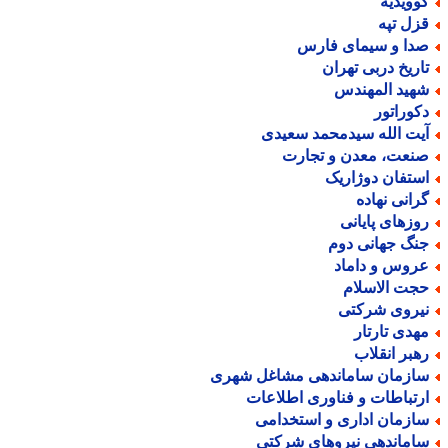
وویدیه
زل تپه
دا و سیمای فارس
اریخ دربی تهران
هید المهندس
کوراتور
یت الله سیدمحمد سعیدی
نعت، معدن و تجارت
ستفان دوژاریک
رانی نهاده
وزهای پایانی
نگ جهانی دوم
روس و داماد
جت الاسلام
یروی شرکتی
هدی تارتار
هبر انقلاب
ازمان ساماندهی مشاغل شهری
رتباطات و فناوری اطلاعات
ازمان اداری و استخدامی
اماندهی نیروهای شرکتی