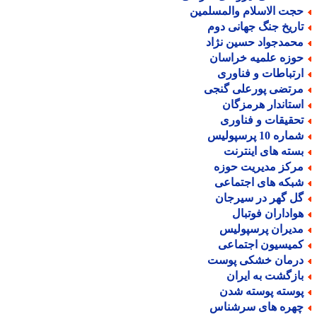
جت الاسلام والمسلمین
اریخ جنگ جهانی دوم
حمدجواد حسین نژاد
وزه علمیه خراسان
رتباطات و فناوری
رتضی پورعلی گنجی
ستاندار هرمزگان
حقیقات و فناوری
اره 10 پرسپولیس
سته های اینترنت
رکز مدیریت حوزه
بکه های اجتماعی
ل گهر در سیرجان
واداران فوتبال
دیران پرسپولیس
میسیون اجتماعی
رمان خشکی پوست
ازگشت به ایران
وسته پوسته شدن
هره های سرشناس