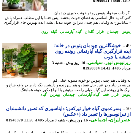
81950041
1405
 دلت میخواد پتوس رو تو خونت جوری چیدمان
 که یه حال اساسی به فضای خونت بخشه، پس حتما با این مطلب همراه باش.
ایانیوز- یه وقتایی هم چیدن دیزاین خونه تبدیل بشه. ایده بهترین جای قرارگیری
س
-
چیدمان
-
قرار
-
گلدان
-
گیاه آپارتمانی
-
گیاه
-
روی
خوشگلترین چیدمان پتوس در خانه؛
ه قرارگیری گیاه آپارتمانی رونده روی
شه یا چوب
نویس نیوز
-
سیاسی
-
16 روز پیش - شنبه 3
1، 14:42
81950004
وقتایی هم چیدن پتوس تو خونه میتونه خیلی کم
نه در بیاد و در عین حال فضا رو هم سرزنده و دلنشین نگه داره. در واقع شاخ و
 های رونده این گیاه خیلی راحت میتونن با انواع دکور خونه هماهنگ ...
س
-
قرار
-
فضا
-
گیاه آپارتمانی
-
چیدمان
-
بهترین
-
گیاه
پسرعموی گیاه خوار تیرکس؛ دایناسوری که تصور دانشمندان
تیرانوسورها را تغییر داد (+عکس)
 ایران
-
اجتماعی
-
16 روز پیش - شنبه 3 مرداد 1405، 11:50
81948370
انوساروس رکس یکی از مشهورترین شکارچیان تاریخ زمین است، اما یکی از