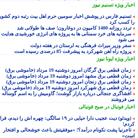
بار ویژه
تسنیم نیوز
سنیم فارس در پوشش اخبار سومین حرم اهل بیت رتبه دوم کشور
 کسب کرد
دد روزانه 1400 کامیون در دوغارون؛ صف ها طولانی شد
رمایه های خرد سمنانی ها به پروژه های انرژی خورشیدی هدایت
 شود
فر وزیر میراث فرهنگی به لرستان در هفته دولت
روژه راه آهن شهرکرد به پیشرفت 85 درصدی رسیده است
بار ویژه
ایونا نیوز
مان قطعی برق گرگان امروز دوشنبه 19 مرداد (خاموشی برق)
مان قطعی برق مشهد امروز دوشنبه 19 مرداد (خاموشی برق)
مان قطعی برق زنجان امروز دوشنبه 19 مرداد (خاموشی برق)
مان قطعی برق شهرکرد امروز دوشنبه 19 مرداد (خاموشی برق)
فشاگری جنجالی درباره بازار گوشت؛ گاومیش را به اسم گوساله
 فروشند
بار فوتبال در صبح فوتبالی
(ویدئو) دیت عجیب دارا حیایی در ۱۹ سالگی: چهره اش را دیدم، فرار
دم!
اجرنیا پشت نکونام درآمد؟؛ «موفقیتش باعث خوشحالی و افتخار
ت»