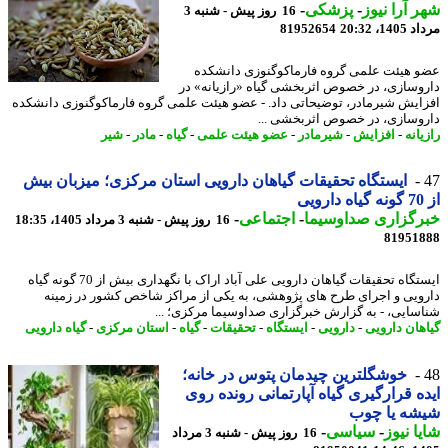
 آرا نیوز
-
پزشکی
-
16 روز پیش - شنبه 3
1، 20:32
81952654
 هیئت علمی گروه فارماکوگنوزی دانشکده
وسازی، در خصوص اثربخشی گیاه «رازیانه» در
ایش شیرمادر، توضیحاتی داد. - عضو هیئت علمی گروه فارماکوگنوزی دانشکده
وسازی، در خصوص اثربخشی ...
انه
-
افزایش
-
شیرمادر
-
عضو هیئت علمی
-
گیاه
-
مادر
-
شیر
ایستگاه تحقیقات گیاهان دارویی استان مرکزی؛ میزبان بیش
رگزاری صداوسیما
-
اجتماعی
-
16 روز پیش - شنبه 3 مرداد 1405، 18:35
81951
ایستگاه تحقیقات گیاهان دارویی علی آباد اراک با نگهداری بیش از 70 گونه گیاه
ویی و اجرای طرح های پژوهشی، به یکی از مراکز شاخص کشور در زمینه
سایی، - به گزارش خبرگزاری صداوسیما مرکزی؛ ...
هان دارویی
-
دارویی
-
ایستگاه
-
تحقیقات
-
گیاه
-
استان مرکزی
-
گیاه دارویی
خوشگلترین چیدمان پتوس در خانه؛
ه قرارگیری گیاه آپارتمانی رونده روی
شه یا چوب
ا نیوز
-
سیاسی
-
16 روز پیش - شنبه 3 مرداد