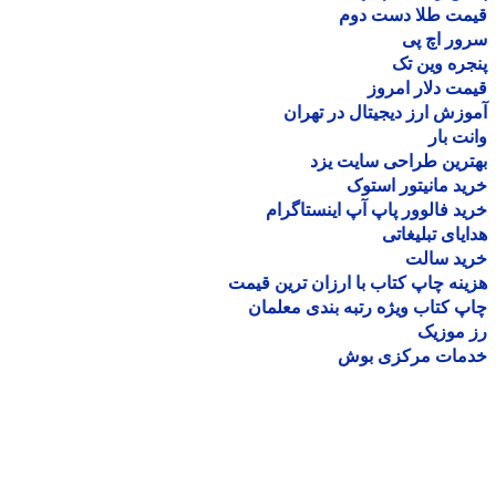
مت طلا دست دوم
ر اچ پی
ره وین تک
ت دلار امروز
زش ارز دیجیتال در تهران
ت بار
رین طراحی سایت یزد
د مانیتور استوک
د فالوور پاپ آپ اینستاگرام
یای تبلیغاتی
ید سالت
نه چاپ کتاب با ارزان ترین قیمت
 کتاب ویژه رتبه بندی معلمان
موزیک
مات مرکزی بوش