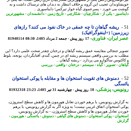
شاوندان عجیب این گروه برخلاف انتظار نه دندان های ترسناک داشت و نه
ت می خورد. - پسرعموی گیاه خوار تیرکس؛ دایناسوری ...
ناسور
-
یکی از
-
شکارچیان
-
شکارچی
-
تاریخ زمین
-
دانشمندان
-
مشهورترین
ریشه گیاهان تا چه عمقی در خاک نفوذ می کنند؟ رازهای
زمین! (+اینفوگرافیک)
 ایران
-
فناوری
-
17 روز پیش - جمعه 2 مرداد 1405، 08:30
81940114
یر جنجالی مقایسه عمق ریشه گیاهان و درختان چقدر صحت علمی دارد؟ این
ب به بررسی واقعی سیستم ریشه ای در چمن، گندم، آفتابگردان، یونجه، بلوط
اکتوس ساگوارو می پردازد. - ریشه گیاهان ...
هان
-
تصویر
-
گیاه
-
سیستم
-
درختان
-
واقعی
-
بررسی
دمنوش های تقویت استخوان ها و مقابله با پوکی استخوان
ئسگی
نویس
-
پزشکی
-
18 روز پیش - چهارشنبه 31 تیر 1405، 23:23
81932318
گزارش رونویس، با برهم خوردن تعادل هورمون ها و کاهش سطح استروژن،
ی استخوان اتفاق غریبی نیست! به ویژه اگر به گزارش رونویس، با برهم
دن تعادل هورمون ها و کاهش سطح استروژن، - به گزارش رونویس،
خوان
-
پوکی استخوان
-
دمنوش های گیاهی
-
دمنوش
-
یائسگی
-
هورمون
-
رش