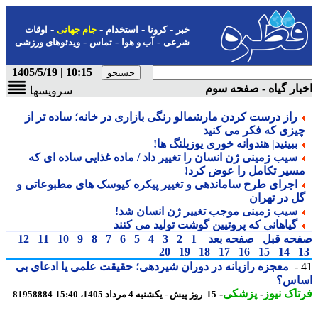
-
-
-
-
خبر
کرونا
استخدام
جام جهانی
اوقات
-
-
-
شرعی
آب و هوا
تماس
ویدئوهای ورزشی
10:15 | 1405/5/19
ار گیاه - صفحه سوم
سرویسها
راز درست کردن مارشمالو رنگی بازاری در خانه؛ ساده تر از
یزی که فکر می کنید
ببینید| هندوانه خوری یوزپلنگ ها!
سیب زمینی ژن انسان را تغییر داد / ماده غذایی ساده ای که
سیر تکامل را عوض کرد!
اجرای طرح ساماندهی و تغییر پیکره کیوسک های مطبوعاتی و
ل در تهران
سیب زمینی موجب تغییر ژن انسان شد!
گیاهانی که پروتیین گوشت تولید می کنند
حه قبل
صفحه بعد
1
2
3
4
5
6
7
8
9
10
11
12
20
19
18
17
16
15
14
معجزه رازیانه در دوران شیردهی؛ حقیقت علمی یا ادعای بی
اس؟
اک نیوز
-
پزشکی
-
15 روز پیش - یکشنبه 4 مرداد 1405، 15:40
81958884