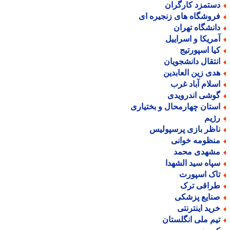
ستمزد کارگران
روشگاه های زنجیره ای
انشگاه تهران
مریکا و اسراییل
یا اسپورتیج
نتقال دانشجویان
دی زین العابدین
سلام آباد غرب
وشی اندرویدی
ستان چهارمحال و بختیاری
ژیم
اظر بازی پرسپولیس
نظومه خوانی
شهدی محمد
پاه سید الشهدا
اک اسپورت
راقی ترک
نایع پزشکی
رید اینترنتی
یم ملی انگلستان