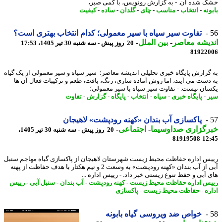
 شده آن. - به گزارش رونویس، با کمی صبر،
نه
-
انتخاب
-
مناسب
-
چای
-
گلدان
-
ساده
-
کیفیت
تفاوت سیر سیاه با سیر معمولی؛ کدام انتخاب بهتری است؟
یشه معاصر
-
بین الملل
-
20 روز پیش - سه شنبه 30 تیر 1405، 17:53
81922
گزارش پایگاه خبری تحلیلی اندیشه معاصر؛ سیر سیاه و سیر معمولی از یک گیاه
دست می آیند، اما روش آماده سازی، رنگ، بافت، طعم و ترکیبات فعال آن ها
ان نیست. - تفاوت سیر سیاه با سیر معمولی؛
-
پایگاه خبری
-
سیاه
-
انتخاب
-
پایگاه
-
گزارش
-
تفاوت
پاکسازی آب بندان «کهنه رودپشت» لاهیجان
رگزاری صداوسیما
-
اجتماعی
-
20 روز پیش - سه شنبه 30 تیر 1405،
81919508
12
س اداره حفاظت محیط زیست شهرستان لاهیجان از پاکسازی گیاه مهاجم سنبل
آبی از آب بندان «کهنه رودپشت» به وسعت 2 و نیم هکتار با هدف حفاظت از پهنه
 آبی و حفظ تنوع زیستی خبر داد. - رییس اداره ...
س اداره حفاظت محیط زیست
-
کهنه رودپشت
-
آب بندان
-
سنبل آبی
-
رییس
ره
-
حفاظت محیط زیست
-
پاکسازی
خواص ضد ویروسی گیاه بابونه