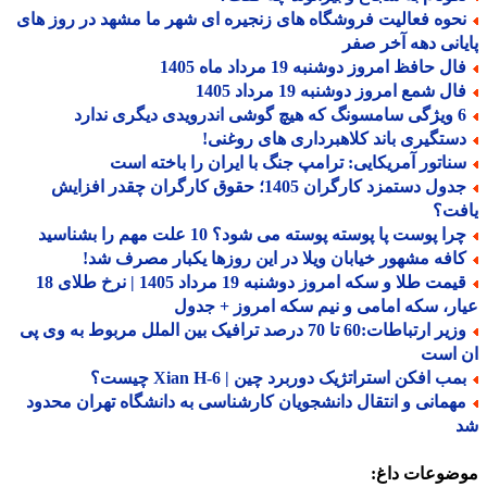
حوه فعالیت فروشگاه های زنجیره ای شهر ما مشهد در روز های
انی دهه آخر صفر
ل حافظ امروز دوشنبه 19 مرداد ماه 1405
ل شمع امروز دوشنبه 19 مرداد 1405
درویدی دیگری ندارد
ستگیری باند کلاهبرداری های روغنی!
ناتور آمریکایی: ترامپ جنگ با ایران را باخته است
جدول دستمزد کارگران 1405؛ حقوق کارگران چقدر افزایش
فت؟
ا پوست پا پوسته پوسته می شود؟ 10 علت مهم را بشناسید
افه مشهور خیابان ویلا در این روزها یکبار مصرف شد!
قیمت طلا و سکه امروز دوشنبه 19 مرداد 1405 | نرخ طلای 18
ر، سکه امامی و نیم سکه امروز + جدول
وزیر ارتباطات:60 تا 70 درصد ترافیک بین الملل مربوط به وی پی
 است
ب افکن استراتژیک دوربرد چین | Xian H-6 چیست؟
همانی و انتقال دانشجویان کارشناسی به دانشگاه تهران محدود
ضوعات داغ: