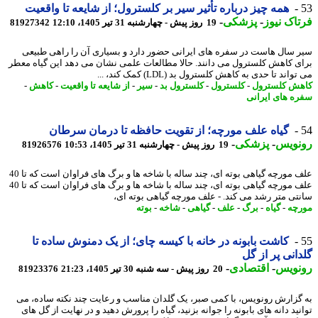
همه چیز درباره تأثیر سیر بر کلسترول؛ از شایعه تا واقعیت
اک نیوز
-
پزشکی
-
19 روز پیش - چهارشنبه 31 تیر 1405، 12:10
81927342
 سال هاست در سفره های ایرانی حضور دارد و بسیاری آن را راهی طبیعی
ی کاهش کلسترول می دانند. حالا مطالعات علمی نشان می دهد این گیاه معطر
اند تا حدی به کاهش کلسترول بد (LDL) کمک کند، ...
ش کلسترول
-
کلسترول
-
کلسترول بد
-
سیر
-
از شایعه تا واقعیت
-
کاهش
-
ه های ایرانی
گیاه علف مورچه؛ از تقویت حافظه تا درمان سرطان
نویس
-
پزشکی
-
19 روز پیش - چهارشنبه 31 تیر 1405، 10:53
81926576
علف مورچه گیاهی بوته ای، چند ساله با شاخه ها و برگ های فراوان است که تا 40
علف مورچه گیاهی بوته ای، چند ساله با شاخه ها و برگ های فراوان است که تا 40
تی متر رشد می کند. - علف مورچه گیاهی بوته ای،
چه
-
گیاه
-
برگ
-
علف
-
گیاهی
-
شاخه
-
بوته
کاشت بابونه در خانه با کیسه چای؛ از یک دمنوش ساده تا
انی پر از گل
نویس
-
اقتصادی
-
20 روز پیش - سه شنبه 30 تیر 1405، 21:23
81923376
گزارش رونویس، با کمی صبر، یک گلدان مناسب و رعایت چند نکته ساده، می
ید دانه های بابونه را جوانه بزنید، گیاه را پرورش دهید و در نهایت از گل های