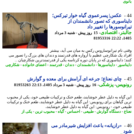
وی
عکس| پسرعموی گیاه خوار تیرکس؛
ناسوری که تصور دانشمندان از
انوسورها را تغییر داد
بتر
-
اقتصادی
-
15 روز پیش - شنبه 3 مرداد
81953316
1405
ی نام تیرانوساروس رکس به میان می آید، بیشتر
اد یک شکارچی عظیم با آرواره های قدرتمند و دندان های بزرگ را تصور می
د؛ دایناسوری که در پایان دوره کرتاسه یکی از قدرتمندترین شکارچیان ...
ناسور
-
دایناسورها
-
دانشمندان
-
دندان
-
قدرتمند
-
اعضای خانواده
-
شکارچی
چای نعناع؛ جرعه ای آرامش برای معده و گوارش
نویس
-
پزشکی
-
16 روز پیش - شنبه 3 مرداد 1405، 22:13
81953263
 گیاه به دلیل عطر خوشایند، طعم خنک و ترکیبات طبیعی خود، یکی از محبوب
ن گیاهان برای رونویس: این گیاه به دلیل عطر خوشایند، طعم خنک و ترکیبات
عی خود، - رونویس: این گیاه به دلیل عطر خوشایند،
ع
-
دستگاه گوارش
-
طبیعی
-
احساس
-
گیاه
-
محبوب ترین
-
یکی از
«رازیانه» باعث افزایش شیرمادر می
د