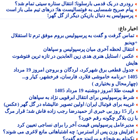
ودری در یک قدمی بارسلونا؛ انتقال ستاره سیتی تمام شد؟
یام صریح شمسایی به فوتسالیست ها؛ درهای تیم ملی باز است
رسپولیس به دنبال بازیکن دیگر از گل گهر!
ار داغ:
ماس گرفت و گفت به پرسپولیس بروم موفق ترم تا استقلال
دیو
نتقال لحظه آخری میان پرسپولیس و سپاهان
کس / استایل هنری هدی زین العابدین در تازه ترین فتوشوت
یش
جدول قطعی برق شهرکرد، لردگان و بروجن امروز 19 مرداد
1405 +برنامه خاموشی فلارد، فارسان، فرخشهر، کیار و...
ارمحال و بختیاری )
مت طلا امروز دوشنبه 19 مرداد 1405
رط پرسپولیس برای انتقال ابرقویی نژاد به سپاهان
ریبه برای فوتبال ایران/ اولین تصویر عالیشاه در گل گهر (عکس)
راز 15 روز بی خبری از حمیدرضا رجب زاده فاش شد؛ قرار مرگ
زن بلاگر چگونه رقم خورد؟
دیرعامل پرسپولیس قیمت آخر را برای نساجی تعیین کرد
فزایش وزن پس از استرس؛ چه اشتباهاتی مانع لاغری می شوند؟
کونام به شجاع و بیرانوند چه گفت؟