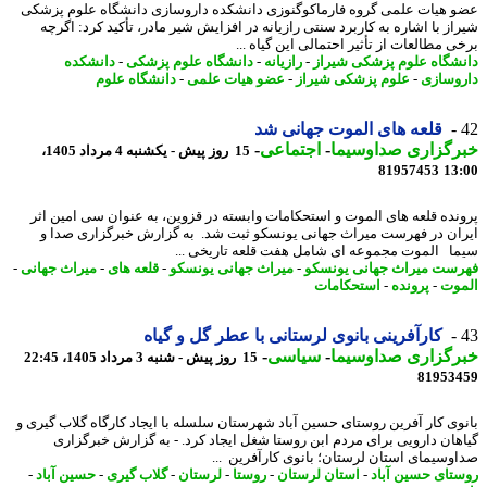
 هیات علمی گروه فارماکوگنوزی دانشکده داروسازی دانشگاه علوم پزشکی
از با اشاره به کاربرد سنتی رازیانه در افزایش شیر مادر، تأکید کرد: اگرچه
 مطالعات از تأثیر احتمالی این گیاه ...
شگاه علوم پزشکی شیراز
-
رازیانه
-
دانشگاه علوم پزشکی
-
دانشکده
وسازی
-
علوم پزشکی شیراز
-
عضو هیات علمی
-
دانشگاه علوم
قلعه های الموت جهانی شد
رگزاری صداوسیما
-
اجتماعی
-
15 روز پیش - یکشنبه 4 مرداد 1405،
81957453
13
نده قلعه های الموت و استحکامات وابسته در قزوین، به عنوان سی امین اثر
ان در فهرست میراث جهانی یونسکو ثبت شد. به گزارش خبرگزاری صدا و
ا الموت مجموعه ای شامل هفت قلعه تاریخی ...
ست میراث جهانی یونسکو
-
میراث جهانی یونسکو
-
قلعه های
-
میراث جهانی
-
وت
-
پرونده
-
استحکامات
کارآفرینی بانوی لرستانی با عطر گل و گیاه
رگزاری صداوسیما
-
سیاسی
-
15 روز پیش - شنبه 3 مرداد 1405، 22:45
81953
وی کار آفرین روستای حسین آباد شهرستان سلسله با ایجاد کارگاه گلاب گیری و
هان دارویی برای مردم ابن روستا شغل ایجاد کرد. - به گزارش خبرگزاری
وسیمای استان لرستان؛ بانوی کارآفرین ...
تای حسین آباد
-
استان لرستان
-
روستا
-
لرستان
-
گلاب گیری
-
حسین آباد
-