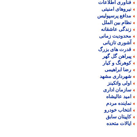
ناوری اطلاعات
یروهای امنیتی
دافع پرسپولیس
ظام بین الملل
ندگی عاشقانه
حدودیت زمانی
شوری تازیانی
درت های بزرگ
یراهن گل گهر
وهرنگ و کیار
ضا ابراهیمی
هرداری مشهد
ولی واتکینز
ازمان اداری
مید عالیشاه
ماینده مردم
نتخاب خودرو
اپیتان سابق
یالات متحده