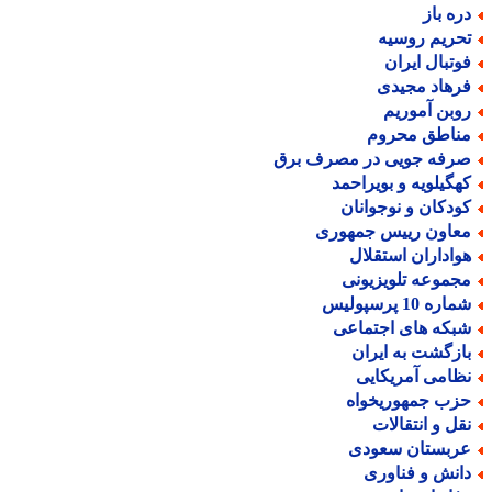
ره باز
حریم روسیه
وتبال ایران
رهاد مجیدی
وبن آموریم
ناطق محروم
رفه جویی در مصرف برق
هگیلویه و بویراحمد
ودکان و نوجوانان
عاون رییس جمهوری
واداران استقلال
جموعه تلویزیونی
اره 10 پرسپولیس
بکه های اجتماعی
ازگشت به ایران
ظامی آمریکایی
زب جمهوریخواه
قل و انتقالات
ربستان سعودی
انش و فناوری