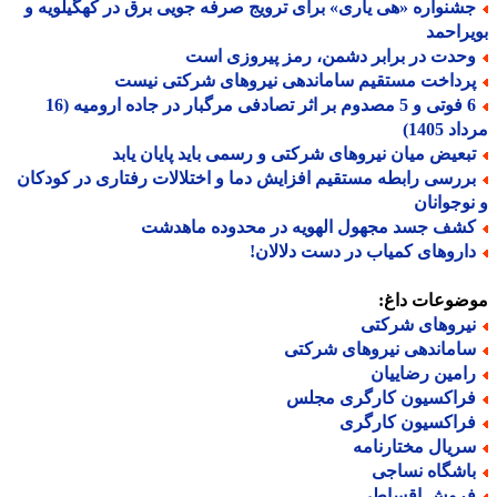
شنواره «هی یاری» برای ترویج صرفه جویی برق در کهگیلویه و
راحمد
حدت در برابر دشمن، رمز پیروزی است
رداخت مستقیم ساماندهی نیروهای شرکتی نیست
6 فوتی و 5 مصدوم بر اثر تصادفی مرگبار در جاده ارومیه (16
 1405)
بعیض میان نیروهای شرکتی و رسمی باید پایان یابد
ررسی رابطه مستقیم افزایش دما و اختلالات رفتاری در کودکان
وجوانان
شف جسد مجهول الهویه در محدوده ماهدشت
اروهای کمیاب در دست دلالان!
ضوعات داغ:
یروهای شرکتی
اماندهی نیروهای شرکتی
امین رضاییان
راکسیون کارگری مجلس
راکسیون کارگری
ریال مختارنامه
اشگاه نساجی
روش اقساطی