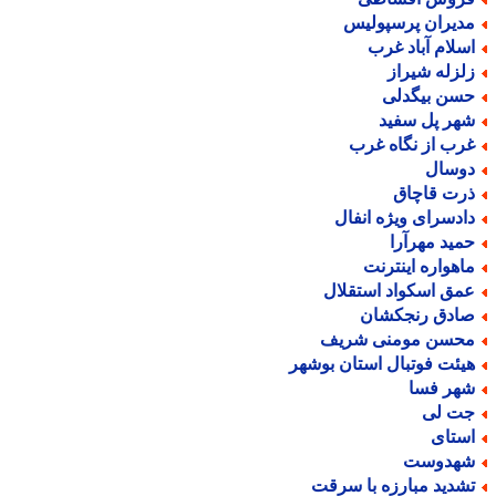
دیران پرسپولیس
سلام آباد غرب
لزله شیراز
سن بیگدلی
هر پل سفید
رب از نگاه غرب
وسال
رت قاچاق
ادسرای ویژه انفال
مید مهرآرا
اهواره اینترنت
مق اسکواد استقلال
ادق رنجکشان
حسن مومنی شریف
یئت فوتبال استان بوشهر
هر فسا
ت لی
ستای
هدوست
شدید مبارزه با سرقت