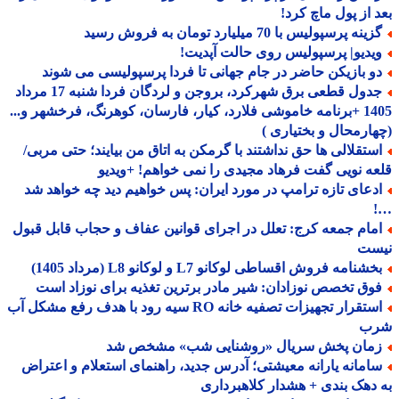
 از پول ماچ کرد!
ینه پرسپولیس با 70 میلیارد تومان به فروش رسید
یدیو| پرسپولیس روی حالت آپدیت!
و بازیکن حاضر در جام جهانی تا فردا پرسپولیسی می شوند
جدول قطعی برق شهرکرد، بروجن و لردگان فردا شنبه 17 مرداد
1405 +برنامه خاموشی فلارد، کیار، فارسان، کوهرنگ، فرخشهر و...
ارمحال و بختیاری )
ستقلالی ها حق نداشتند با گرمکن به اتاق من بیایند؛ حتی مربی/
ه نویی گفت فرهاد مجیدی را نمی خواهم! +ویدیو
دعای تازه ترامپ در مورد ایران: پس خواهیم دید چه خواهد شد
مام جمعه کرج: تعلل در اجرای قوانین عفاف و حجاب قابل قبول
ست
شنامه فروش اقساطی لوکانو L7 و لوکانو L8 (مرداد 1405)
وق تخصص نوزادان: شیر مادر برترین تغذیه برای نوزاد است
استقرار تجهیزات تصفیه خانه RO سیه رود با هدف رفع مشکل آب
ب
مان پخش سریال «روشنایی شب» مشخص شد
امانه یارانه معیشتی؛ آدرس جدید، راهنمای استعلام و اعتراض
دهک بندی + هشدار کلاهبرداری