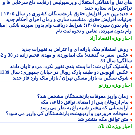
ی نقل و انتقالاتی استقلال و پرسپولیس | رقابت داغ سرخابی ها و
اکتور برای ستاره جدید
جدیدترین خبر افزایش حقوق بازنشستگان کشوری در سال ۱۴۰۵ |
ئیات افزایش حقوق، متناسب سازی و زمان اجرای احکام جدید
وام بدون سپرده ۱۴۰۵؛ شرایط دریافت وام بدون سپرده بانکی | مبلغ
م بدون سپرده، ضامن و نحوه ثبت نام
بار ویژه
اقتصاد آزاد
وش استعلام دهک یارانه ای و اعتراض به تغییرات جدید
عکس| سفر به گذشته؛ بیک ایمانوردی و مهدی فخیم زاده در 38 و 32
لگی؛ سال 53
لاستیک گران شد؛ اما بسته بندی تغییر نکرد، مردم تاوان دادند
کس| اتوبوس دو طبقه پارک رویال در خیابان جمهوری؛ سال 1339
وک سنگین به بازار مسکن تهران / بازار ملک وارد فاز جدید
بار ویژه
روز نو
مان واریز معوقات بازنشستگان مشخص شد؟
یام اردوغان پس از امضای توافق دفاعی مکه
رامستانی که بیشتر شبیه باغ به نظر می رسد
عوقات فروردین و اردیبهشت بازنشستگان کی واریز می شود؟
تن توافق مکه منتشر شد
بار ویژه
تک ناک