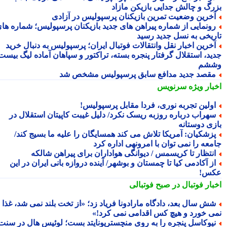
رگ و چالش جدایی بازیکن مازاد
خرین وضعیت تمرین بازیکنان پرسپولیس در آزادی
ونمایی از شماره پیراهن های جدید بازیکنان پرسپولیس؛ شماره های
ریخی به نسل جدید رسید
خرین اخبار نقل وانتقالات فوتبال ایران؛ پرسپولیس به دنبال خرید
ید، استقلال گرفتار پنجره بسته، تراکتور و سپاهان آماده لیگ بیست
شم
قصد جدید مدافع سابق پرسپولیس مشخص شد
بار ویژه
سرنویس
ولین تجربه نوری، فردا مقابل پرسپولیس!
هراب درباره روزبه ریسک نکرد/ دلیل غیبت کاپیتان استقلال در
زی دوستانه
زشکیان: آمریکا تلاش می کند همسایگان را علیه ما بسیج کند/
معه را نمی توان با امرونهی اداره کرد
نتظار تا کریسمس / دیوانگی هواداران برای پیراهن شالکه
ز آکادمی کیا تا چمستان و بوشهر/ آینده دروازه بانی ایران در این
س!
بار فوتبال در صبح فوتبالی
ش سال بعد، دادگاه مارادونا فریاد زد؛ «از تخت بلند نمی شد، غذا
ی خورد و هیچ کس اقدامی نمی کرد!»
یوکاسل پنجره را به روی منچستریونایتد بست؛ لوئیس هال در سنت