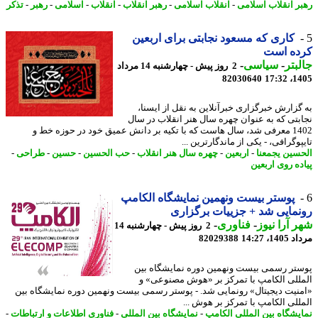
ر انقلاب اسلامی
-
انقلاب اسلامی
-
رهبر انقلاب
-
انقلاب
-
اسلامی
-
رهبر
-
تذکر
کاری که مسعود نجابتی برای اربعین
ده است
بتر
-
سیاسی
-
2 روز پیش - چهارشنبه 14 مرداد
82030640
1405
گزارش خبرگزاری خبرآنلاین به نقل از ایسنا،
بتی که به عنوان چهره سال هنر انقلاب در سال
1402 معرفی شد، سال هاست که با تکیه بر دانش عمیق خود در حوزه خط و
وگرافی، - یکی از ماندگارترین ...
سین یجمعنا
-
اربعین
-
چهره سال هنر انقلاب
-
حب الحسین
-
حسین
-
طراحی
-
ده روی اربعین
پوستر بیست ونهمین نمایشگاه الکامپ
مایی شد + جزییات برگزاری
 آرا نیوز
-
فناوری
-
2 روز پیش - چهارشنبه 14
1، 14:27
82029388
تر رسمی بیست ونهمین دوره نمایشگاه بین
للی الکامپ با تمرکز بر «هوش مصنوعی» و
نیت دیجیتال» رونمایی شد. - پوستر رسمی بیست ونهمین دوره نمایشگاه بین
للی الکامپ با تمرکز بر هوش ...
یشگاه بین المللی الکامپ
-
نمایشگاه بین المللی
-
فناوری اطلاعات و ارتباطات
-