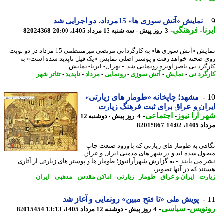
نمایش «آتش سوزی ها» 15مرداد، دو اجرایی شد
ا
-
فرهنگی
-
3 روز پیش - سه شنبه 13 مرداد 1405، 20:00
82024368
نمایش «آتش سوزی ها» به کارگردانی مرتضی میرمنتظمی 15 مرداد در دو نوبت
 صحنه خواهد رفت و پوستر اصلی نمایش «یک فیل ناپدید شده است» به
گردانی ناصر آویژه رونمایی شد. - تهران- ایرنا- نمایش ...
گردانی
-
نمایش
-
آتش سوزی
-
رونمایی
-
مرداد
-
ناپدید
-
تئاتر شهر
مشهد؛ چاپخانه «طومار های زیارتی»
ان و عراق برای ثبت فرهنگ زیارت
 آرا نیوز
-
اجتماعی
-
4 روز پیش - دوشنبه 12
1، 14:02
82015867
هی به طومار های زیارتی که با ورود صنعت چاپ
ول شده اند و در شهر های مذهبی ایران و عراق
 می یابند. - به گزارش شهرآرانیوز؛ طومار ها و پوستر های زیارتی از آثاری
د که در آنها تصویر، ...
رت
-
ایران و عراق
-
طومار
-
زیارتی
-
اماکن مقدس
-
مذهبی
-
ایران
پویش ملی «تا فتح مبین» رونمایی و آغاز شد
نویس
-
سیاسی
-
4 روز پیش - دوشنبه 12 مرداد 1405، 13:13
82015454