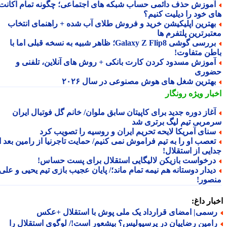
موزش حذف دائمی حساب شبکه های اجتماعی؛ چگونه تمام اکانت
ی خود را دیلیت کنیم؟
هترین اپلیکیشن خرید و فروش طلای آب شده + راهنمای انتخاب
تبرترین پلتفرم ها
بررسی گوشی Galaxy Z Flip8؛ ظاهر شبیه به نسخه قبلی اما با
طن متفاوت!
موزش مسدود کردن کارت بانکی + روش های آنلاین، تلفنی و
وری
هترین شغل های هوش مصنوعی در سال ۲۰۲۶
بار ویژه
رونگار
غاز دوره جدید برای کاپیتان سابق ملوان/ خانم گل فوتبال ایران
مربی تیم لیگ برتری شد
نای آمریکا لایحه تحریم ایران و روسیه را تصویب کرد
عصب او را به تیم فراموش نمی کنیم/ حمایت تاجرنیا از رامین بعد از
ایی از استقلال!
رخواست بازیکن لالیگایی استقلال برای پست حساس!
یدار دوستانه هم نیمه تمام ماند؛/ پایان عجیب بازی تیم یحیی و علی
صور!
ار داغ:
سمی| امضای قرارداد یک ملی پوش با استقلال +عکس
امین رضاییان در پرسپولیس؟ بیشعور است!/ لوگوی استقلال را