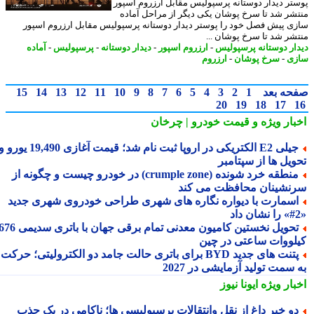
تر دیدار دوستانه پرسپولیس مقابل ارزروم اسپور
شر شد تا سرخ پوشان یکی دیگر از مراحل آماده
ی پیش فصل خود را پوستر دیدار دوستانه پرسپولیس مقابل ارزروم اسپور
شر شد تا سرخ پوشان ...
ار دوستانه پرسپولیس
-
ارزروم اسپور
-
دیدار دوستانه
-
پرسپولیس
-
آماده
ی
-
سرخ پوشان
-
ارزروم
حه بعد
1
2
3
4
5
6
7
8
9
10
11
12
13
14
15
20
19
18
17
بار ویژه
و قیمت خودرو | چرخان
جیلی E2 الکتریکی در اروپا ثبت نام شد؛ قیمت آغازی 19,490 یورو و
ویل ها از سپتامبر
منطقه خرد شونده (crumple zone) در خودرو چیست و چگونه از
نشینان محافظت می کند
سمارت با دیواره نگاره های شهری طراحی خودروی شهری جدید
تحویل نخستین کامیون معدنی تمام برقی جهان با باتری سدیمی 676
لووات ساعتی در چین
پتنت های جدید BYD برای باتری حالت جامد دو الکترولیتی؛ حرکت
سمت تولید آزمایشی در 2027
بار ویژه
ایونا نیوز
و خبر داغ از نقل وانتقالات پرسپولیسی ها؛ ناکامی در یک جذب