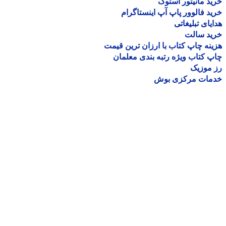
د مانیتور استوک
د فالوور پاپ آپ اینستاگرام
یای تبلیغاتی
ید سالت
نه چاپ کتاب با ارزان ترین قیمت
 کتاب ویژه رتبه بندی معلمان
موزیک
مات مرکزی بوش