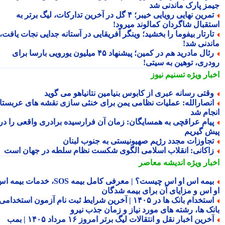
مز پارک ماندنی شد
تمرین نهایی رویایی خیبر؛ ۴ گل در آخرین تدارکات، لیگ برتر به
تقبال شاگردان کمالوند میرود!
ارتار بیفوما را بخشید؛ وینگر آفریقایی در آستانه جدایی نجات یافت،
ندنی شد!
رئال مادرید هم در کمین؛ پیشنهاد ۴۵ میلیون یورویی بارسا برای
دری، توهین به سیتی!
بار ویژه
تسنیم نیوز
قتی رسانه عبری از کابوس بنیامین نتانیاهو می گوید
نصارالله: عملیات نظامی یمن برای خنثی سازی نقشه های عربستان
جام شد
یام عراقچی به همسایگان: زمان آن فرارسیده برادری واقعی را در
ش گیریم
جاوزات مجدد رژیم صهیونیستی به جنوب لبنان
اکانی: انقلاب اسلامی الگوی شکست نظام سلطه در جهان است
بار ویژه
اندیشه معاصر
بیمه اس او اس چیست؟ | معرفی کامل بیمه SOS، خدمات بیمه اس
 اس و مزایای آن برای بیمه شدگان
استخدام بانک ها در ۱۴۰۵ | آخرین شرایط ثبت نام آزمون استخدامی
نک ها، رشته های مورد نیاز و زمان جذب نیرو
آخرین اخبار نقل و انتقالات لیگ برتر امروز ۱۶ مرداد ۱۴۰۵ | بمب