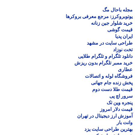
ه باحال مگ
وبروکرز: مرجع معرفی بروکرها
د شلوار جین زنانه
مت گوشی
ان پدیا
احی سایت در مشهد
 نوزاد
لود تلگرام و تلگرام طلایی
د ممبر تلگرام بدون ریزش
اری
شگاه لوله و اتصالات
 زنده جام جهانی
مت طلا دست دوم
ر اچ پی
ره وین تک
ت دلار امروز
زش ارز دیجیتال در تهران
ت بار
رین طراحی سایت یزد