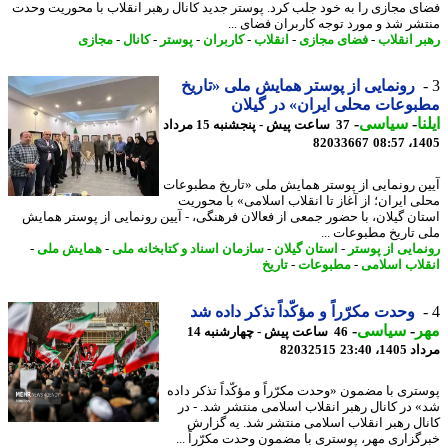
ی مجازی را به خود جلب کرد. پوستر جدید کانال رهبر انقلاب با محوریت وحدت
شر شد و مورد توجه کاربران فضای ...
ر انقلاب
-
فضای مجازی
-
انقلاب
-
کاربران
-
پوستر
-
کانال
-
مجازی
رونمایی از پوستر همایش ملی «تاریخ
وعات محلی ایران» در گیلان
ا
-
سیاسی
-
37 ساعت پیش - پنجشنبه 15 مرداد
82033667
1405
ن رونمایی از پوستر همایش ملی «تاریخ مطبوعات
ی ایران؛ از آغاز تا انقلاب اسلامی» با محوریت
ان گیلان، با حضور جمعی از فعالان فرهنگی، - آیین رونمایی از پوستر همایش
 تاریخ مطبوعات ...
مایی از پوستر
-
استان گیلان
-
سازمان اسناد و کتابخانه ملی
-
همایش ملی
-
لاب اسلامی
-
مطبوعات
-
تاریخ
وحدت مکرّراً و مؤکّداً تذکر داده شد
ر
-
سیاسی
-
46 ساعت پیش - چهارشنبه 14
1، 23:40
82032515
تری با مضمون «وحدت مکرّراً و مؤکّداً تذکر داده
 در کانال رهبر انقلاب اسلامی منتشر شد. - در
ال رهبر انقلاب اسلامی منتشر شد. یه گزارش
گزاری مهر، پوستری با مضمون وحدت مکرّراً ...