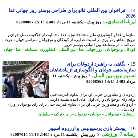
فراخوان بین المللی فائو برای طراحی پوستر روز جهانی غذا
20
ا
-
اقتصادی
-
5 روز پیش - یکشنبه 11 مرداد 1405، 15:15
82009067
مان غذا و کشاورزی ملل متحد (فائو) با هدف حمایت از خلاقیت نسل جوان و
یج مفاهیم نوآوری در امنیت غذایی، از کودکان و نوجوانان سراسر جهان دعوت
کند تا در مسابقه بین المللی پوستر «روز ...
کان و نوجوانان
-
روز جهانی غذا
-
بین المللی
-
کشاورزی
-
مسابقه
-
غذا
-
جهان
نگاهی به راهبرد اردوغان برای
ماندهی جوانان و الگوسازی از پادشاهان
یم نیوز
-
بین الملل
-
5 روز پیش - یکشنبه 11
1، 14:15
82008562
وغان و مشاورین حزبی او، برای تداوم قدرت، حتی
ی رای نوجوانان و رای اولی های آینده نقشه دارند.
ردوغان و مشاورین حزبی او، برای تداوم قدرت، حتی برای رای نوجوانان و رای
 های ...
وغان
-
نوجوانان
-
جوانان
-
نوجوان
-
رای
-
ترکیه
-
سلطان
پوستر بازی پرسپولیس و ارزروم اسپور
نه 7
-
ورزشی
-
5 روز پیش - یکشنبه 11 مرداد 1405، 11:10
82007015