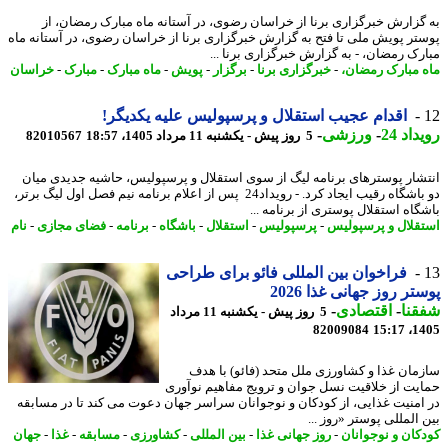
گزارش خبرگزاری برنا از خراسان رضوی، در آستانه ماه مبارک رمضان، از
تر پویش ملی تا فتح به گزارش خبرگزاری برنا از خراسان رضوی، در آستانه ماه
رک رمضان، - به گزارش خبرگزاری برنا ...
 مبارک رمضان،
-
خبرگزاری برنا
-
برگزار
-
پویش
-
ماه مبارک
-
مبارک
-
خراسان
اقدام عجیب استقلال و پرسپولیس علیه یکدیگر!
اد 24
-
ورزشی
-
5 روز پیش - یکشنبه 11 مرداد 1405، 18:57
82010567
شار پوسترهای برنامه لیگ از سوی استقلال و پرسپولیس، حاشیه جدیدی میان
دو باشگاه رقیب ایجاد کرد. - رویداد24 پس از اعلام برنامه نیم فصل اول لیگ برتر،
گاه استقلال پوستری از برنامه ...
قلال و پرسپولیس
-
پرسپولیس
-
استقلال
-
باشگاه
-
برنامه
-
فضای مجازی
-
نام
فراخوان بین المللی فائو برای طراحی
تر روز جهانی غذا 2026
نا
-
اقتصادی
-
5 روز پیش - یکشنبه 11 مرداد
82009084
1405
مان غذا و کشاورزی ملل متحد (فائو) با هدف
یت از خلاقیت نسل جوان و ترویج مفاهیم نوآوری
امنیت غذایی، از کودکان و نوجوانان سراسر جهان دعوت می کند تا در مسابقه
المللی پوستر «روز ...
کان و نوجوانان
-
روز جهانی غذا
-
بین المللی
-
کشاورزی
-
مسابقه
-
غذا
-
جهان