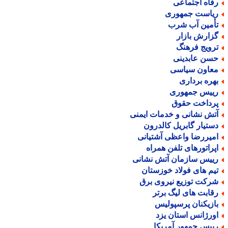
فاه اجتماعی
یاست جمهوری
أمین آب شرب
زارش بازار
رویج فرهنگ
سن عابدینی
عاون سیاسی
هره برداری
ییس جمهوری
رداخت حقوق
تش نشانی و خدمات ایمنی
ستیار گابریل کالدرون
میررضا واعظی آشتیانی
پراتورهای تلفن همراه
ییس سازمان آتش نشانی
یم های فولاد خوزستان
رکت توزیع نیروی برق
قابت های لیگ برتر
ازیکنان پرسپولیس
ورژانس استان یزد
ییس جمهور آمریکا