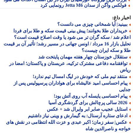
ولکس واگن از سدان Jetta M6 رونمایی کرد
ار داغ:
بینید| آیا شمخانی چیزی می دانست؟
ریداران طلا بخوانند؛ پیش بینی قیمت سکه و طلا برای فردا
ام شد / سکه گران تر می شود یا وقت اصلاح قیمت است؟
تحلیل بازار 16 مرداد / اونس جهانی در مسیر رشد؛ تأثیر آن بر قیمت
 و سکه ایران چیست؟
تقلال خوزستان چهار هفته مهمان پایتخت شد
وافقنامه دفاعی مشترک ترکیه، عربستان و پاکستان؛ امضا در
اض
نتقد تیم ملی که خودش در لیگ امسال تیم ندارد!
یام احساسی امید عالیشاه برای هواداران پرسپولیس پس از
یی
یام احساسی یایسله آب روی آتش بود!
الی پرچالش برای گردشگری آسیا
ستایل عجیب صابر ابر وایرال شد + عکس
دعای ستاره آرسنال: به گیمارش و وینی نیاز داشتیم
کس| سفر زمان؛ اکبر عبدی و عزت الله انتظامی در نقش های
جه و ناصرالدین شاه