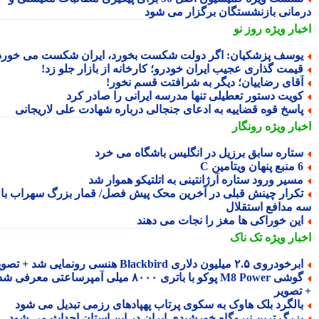
مانی بازنشستگان برگزار می شود
بار ویژه
روز نو
وسف پزشکیان: اگر دولت شکست بخورد، ایران شکست می خورد
یمت گذاری عجیب ایران خودرو؛ کارخانه از بازار جلو زد!
قای رضاییان؛ دیگر به شرافتت قسم نخور!
ویت دستور تعطیلی تنها مدرسه ایرانی را صادر کرد
اسخ قوه قضاییه به ادعای جنجالی درباره شهادت علی لاریجانی
بار ویژه
رونگار
تاره سابق برزیل در انگلیس باشگاه می خرد
 پنهان ویتامین C
سیر ورود ستاره آرژانتینی به اتلتیکو هموار شد
کرار چینش قبلی در آخرین محک پیش فصل/ قمار بزرگ سهراب با
 مدافع استقلال
ین خوراکی ها مغز را نجات می دهند
بار ویژه
تک ناک
رخودروی ۲.۵ میلیون دلاری Blackbird هنسی رونمایی شد + تصویر
گوشی M8 Power پوکو با باتری ۸۰۰۰ میلی آمپرساعتی معرفی شد
تصویر
الگرد بلک هاوک به سکوی پرتاب پهپادهای رزمی تبدیل می شود
زرگ ترین نیروگاه خورشیدی ایران در این استان احداث می شود