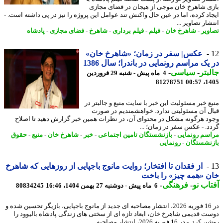
ی شاهرخ خان موجی از هیجان در فضای مجازی
اد کرده، اما در عین حال واکنش تند عوامل این پروژه را نیز در پی داشته است. -
ار تصاویر ...
ویر
-
شاهرخ خان
-
فیلم
-
فیلم برداری
-
شاهرخ
-
فضای مجازی
-
پادشاه
عکس| سفر در زمان؛ «شاهرخ خان»
یک مراسم رونمایی در باندرا؛ سال 1386
بتر
-
سیاسی
-
4 ماه پیش - شنبه 29 فروردین
81278751
1405
ع خبر مسئولیت این خبر با سایت منبع و جالبتر در
ل آن مسئولیتی ندارد. خواهشمندیم در صورت
د هرگونه مشکل در محتوای آن، در نظرات همین خبر گزارش دهید تا اصلاح
د. - عکس سفر در زمان؛ ...
سم رونمایی
-
بازنشستگان تامین اجتماعی
-
خبر
-
شاهرخ خان
-
منبع
-
حقوق
نشستگان
-
رونمایی
از فقدان تا افتخار؛ روایت مانوج باجپایی از روزهایی که شاهرخ
 «همه چیز» را باخت
اب نو
-
فرهنگی
-
6 ماه پیش - دوشنبه 27 بهمن 1404، 16:46
80834245
در 16 فوریه 2026، انتشار مصاحبه ای جدید از مانوج باجپایی، بازیگر تحسین شده و
ت قدیمی شاهرخ خان، ابعاد تازه ای از سختی های زندگی پادشاه بالیوود را
- در 16 فوریه 2026، انتشار مصاحبه ...