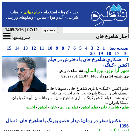
-
-
-
-
خبر
کرونا
استخدام
جام جهانی
اوقات
-
-
-
شرعی
آب و هوا
تماس
ویدئوهای ورزشی
07:11 | 1405/5/16
ار شاهرخ خان
سرویسها
حه بعد
1
2
3
4
5
6
7
8
9
10
11
12
13
14
15
20
19
18
17
همکاری شاهرخ خان با دخترش در فیلم
شن «کینگ»
 آرا نیوز
-
بین الملل
-
44 ساعت پیش -
14 مرداد 1405، 11:07
82027751
م اکشن «کینگ» با بازی شاهرخ خان ، سوهانا خان،
شک باچان، دیپیکا پادوکن و ... وارد آخرین مرحله
ید شد. - فیلم اکشن کینگ با بازی شاهرخ خان ، سوهانا خان، آبیشک باچان،
کا پادوکن ...
م
-
شاهرخ خان
-
فیلم اکشن
-
فیلم برداری
-
خان
-
اکشن
-
آخرین
عکس| سفر در زمان؛ دیدار «عمو پورنگ با شاهرخ خان»؛ سال
13