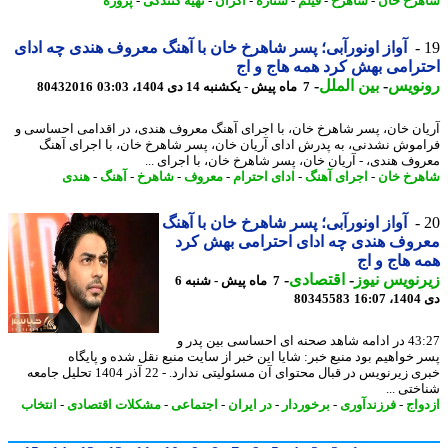
رخ خان
-
شاهرخ
-
فیلم
-
ستاره
-
اکران
-
تهیه کنندگی
-
پروژه
آواز اونورآبی؛ پسر شاهرخ خان با آهنگ معروف هندی چه ادای
رامی بهش کرد همه هاج و اج
نویس
-
بین الملل
-
7 ماه پیش - یکشنبه 14 دی 1404، 03:03
80432016
ان خان، پسر شاهرخ خان، با اجرای آهنگ معروف هندی، در اقدامی احساسی و
موش نشدنی، به پدرش ادای آریان خان، پسر شاهرخ خان، با اجرای آهنگ
وف هندی، - آریان خان، پسر شاهرخ خان، با اجرای ...
رخ خان
-
اجرای آهنگ
-
ادای احترام
-
معروف
-
شاهرخ
-
آهنگ
-
هندی
آواز اونورآبی؛ پسر شاهرخ خان با آهنگ
وف هندی چه ادای احترامی بهش کرد
 هاج و اج
نویس نیوز
-
اقتصادی
-
7 ماه پیش - شنبه 6
16
80345583
43:27 در ادامه شاهد صحنه ای احساسی بین پدر و
 خواهیم بود منبع خبر: شایا این خبر از سایت منبع نقل شده و پایگاه
خبری زیرنویس در قبال محتوای آن مسئولیتی ندارد. - 22 آذر 1404 تحلیل جامعه
ختی ...
واج
-
فرزندآوری
-
برخوردار
-
در ایران
-
اجتماعی
-
مشکلات اقتصادی
-
انتخاب