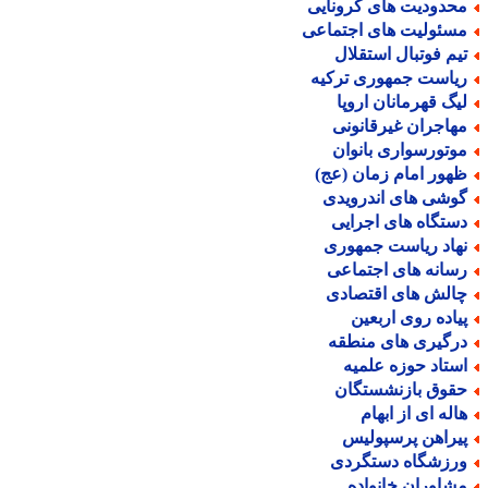
حدودیت های کرونایی
سئولیت های اجتماعی
یم فوتبال استقلال
یاست جمهوری ترکیه
یگ قهرمانان اروپا
هاجران غیرقانونی
وتورسواری بانوان
هور امام زمان (عج)
وشی های اندرویدی
ستگاه های اجرایی
هاد ریاست جمهوری
سانه های اجتماعی
الش های اقتصادی
یاده روی اربعین
رگیری های منطقه
ستاد حوزه علمیه
قوق بازنشستگان
اله ای از ابهام
یراهن پرسپولیس
رزشگاه دستگردی
شاوران خانواده