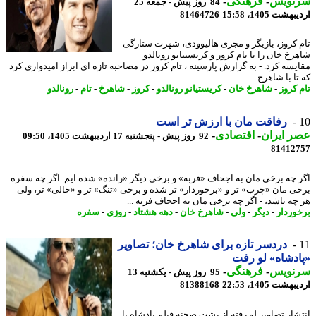
نویس
-
فرهنگی
-
84 روز پیش - جمعه 25
شت 1405، 15:58
81464726
 کروز، بازیگر و مجری هالیوودی، شهرت ستارگی
رخ خان را با تام کروز و کریستیانو رونالدو
یسه کرد. - به گزارش پارسینه ، تام کروز در مصاحبه تازه ای ابراز امیدواری کرد
ا با شاهرخ ...
 کروز
-
شاهرخ خان
-
کریستیانو رونالدو
-
کروز
-
شاهرخ
-
تام
-
رونالدو
رفاقت مان با ارزش تر است
 ایران
-
اقتصادی
-
92 روز پیش - پنجشنبه 17 اردیبهشت 1405، 09:50
81412
 چه برخی مان به اجحاف «فربه» و برخی دیگر «رانده» شده ایم. اگر چه سفره
ی مان «چرب» تر و «برخوردار» تر شده و برخی «تنگ» تر و «خالی» تر، ولی
چه باشد، - اگر چه برخی مان به اجحاف فربه ...
وردار
-
دیگر
-
ولی
-
شاهرخ خان
-
دهه هشتاد
-
روزی
-
سفره
دردسر تازه برای شاهرخ خان؛ تصاویر
دشاه» لو رفت
نویس
-
فرهنگی
-
95 روز پیش - یکشنبه 13
شت 1405، 22:53
81388168
شار تصاویر لو رفته از پشت صحنه فیلم پادشاه با