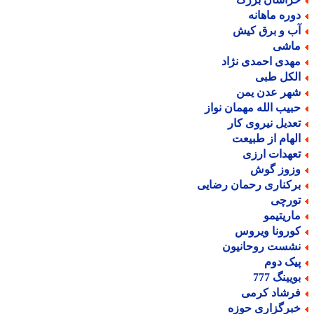
وره ماهانه
ب و برق کیش
اشی
هدی احمدی نژاد
لکل طبی
هر عدن یمن
بیب الله مهمان نواز
عدیل نیروی کار
لهام از طبیعت
عهدات ارزی
زوز گوش
رکناری رحمان رضایی
ورچی
اریتیمو
ورونا ویروس
شست روحانیون
یک دوم
یینگ 777
رشاد کرمی
برگزاری حوزه