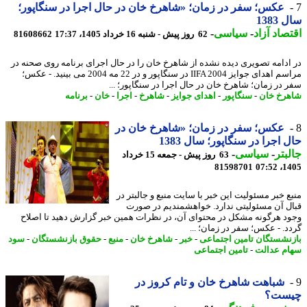
عکس؛ سفر در زمان؛ «شاهرخ خان در حال اجرا در سنگاپور؛
1383
صاد آزاد
-
سیاسی
-
62 روز پیش - شنبه 16 خرداد 1405، 17:37
81608662
ادامه تصویری دیده نشده از شاهرخ خان را در حال اجرای برنامه روی صحنه در
مراسم اهدای جوایز IIFA 2004 در سنگاپور و در 22 مه 2004 می بینید. - عکس؛
 در زمان؛ شاهرخ خان در حال اجرا در سنگاپور؛ ...
رخ خان
-
سنگاپور
-
اهدای جوایز
-
شاهرخ
-
اجرا
-
خان
-
برنامه
عکس؛ سفر در زمان؛ «شاهرخ خان در
 اجرا در سنگاپور؛ سال 1383
بتر
-
سیاسی
-
63 روز پیش - جمعه 15 خرداد
81598701
1405
ع خبر مسئولیت این خبر با سایت منبع و جالبتر در
ل آن مسئولیتی ندارد. خواهشمندیم در صورت
د هرگونه مشکل در محتوای آن، در نظرات همین خبر گزارش دهید تا اصلاح
د. - عکس؛ سفر در زمان؛ ...
نشستگان تامین اجتماعی
-
خبر
-
شاهرخ خان
-
منبع
-
حقوق بازنشستگان
-
سود
م عدالت
-
تامین اجتماعی
شباهت شاهرخ خان و تام کروز در
ست؟