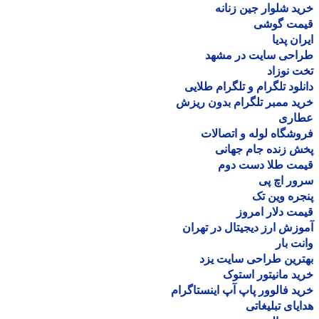
د شلوار جین زنانه
مت گوشی
ان پدیا
احی سایت در مشهد
 نوزاد
لود تلگرام و تلگرام طلایی
د ممبر تلگرام بدون ریزش
اری
شگاه لوله و اتصالات
 زنده جام جهانی
مت طلا دست دوم
ر اچ پی
ره وین تک
ت دلار امروز
زش ارز دیجیتال در تهران
ت بار
رین طراحی سایت یزد
د مانیتور استوک
د فالوور پاپ آپ اینستاگرام
یای تبلیغاتی