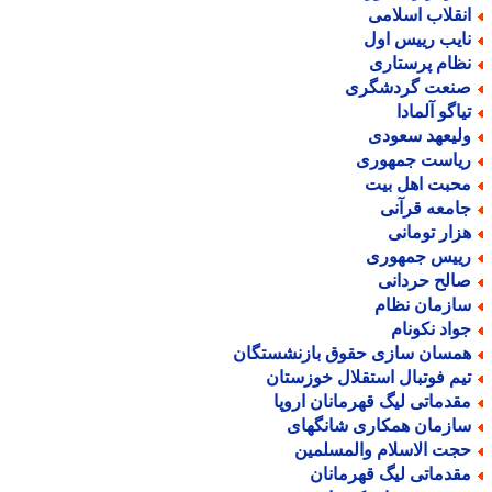
نقلاب اسلامی
ایب رییس اول
ظام پرستاری
نعت گردشگری
یاگو آلمادا
لیعهد سعودی
یاست جمهوری
حبت اهل بیت
امعه قرآنی
زار تومانی
ییس جمهوری
الح حردانی
ازمان نظام
واد نکونام
مسان سازی حقوق بازنشستگان
یم فوتبال استقلال خوزستان
قدماتی لیگ قهرمانان اروپا
ازمان همکاری شانگهای
جت الاسلام والمسلمین
قدماتی لیگ قهرمانان