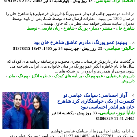
صاد آزاد
-
سیاسی
-
15 روز پیش - چهارشنبه 31 تیر 1405، 21:37
81931678
ادامه دو تصویر جالب از دیدار عمو پورنگ(داریوش فرضیایی) با شاهرخ خان را
در سال 1396 می بینید. - نظرات ارسال شده توسط شما، پس از تایید توسط
ران سایت منتشر خواهد شد. نظراتی که حاوی تهمت ...
رخ خان
-
منتشر
-
دیدار
-
پورنگ
-
شاهرخ
-
زبان فارسی
-
توسط
ببینید| عمو پورنگ: مادرم عاشق شاهرخ خان بود
بتر
-
سیاسی
-
23 روز پیش - چهارشنبه 24 تیر 1405، 18:47
81878315
ذشت مادر داریوش فرضیایی، مجری محبوب و پرسابقه برنامه های کودک که
 ها با نام خاطره انگیز عمو پورنگ در میان خانواده های ایرانی شناخته می
، موجی از همدردی و اندوه را در شبکه های ...
یوش فرضیایی
-
عمو پورنگ
-
برنامه های کودک
-
خاطره انگیز
-
پورنگ
-
مادر
-
یوش
آواز احساسی؛ سیامک عباسی تو
رت از یکی خواستگاری کرد شاهرخ
 هم انقدر احساسی نبود
ا نیوز
-
سیاسی
-
33 روز پیش - یکشنبه 14 تیر
81806829
1405
ادامه شاهد اجرایی زیبا از سیامک عباسی خواهیم
بود - کد خبر: 277261 14/تیر/1405 11:27:44 آواز احساسی؛ سیامک عباسی تو