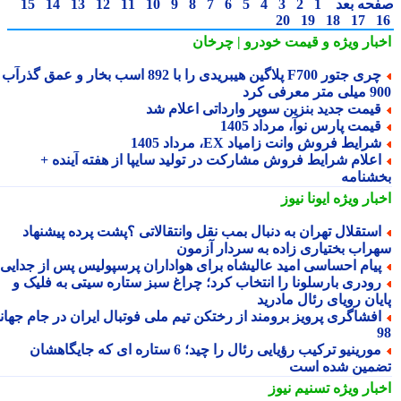
حه بعد
1
2
3
4
5
6
7
8
9
10
11
12
13
14
15
20
19
18
17
بار ویژه
و قیمت خودرو | چرخان
چری جتور F700 پلاگین هیبریدی را با 892 اسب بخار و عمق گذرآب
 معرفی کرد
یمت جدید بنزین سوپر وارداتی اعلام شد
یمت پارس نوآ، مرداد 1405
رایط فروش وانت زامیاد EX، مرداد 1405
علام شرایط فروش مشارکت در تولید سایپا از هفته آینده +
شنامه
بار ویژه
ایونا نیوز
ستقلال تهران به دنبال بمب نقل وانتقالاتی ؟پشت پرده پیشنهاد
راب بختیاری زاده به سردار آزمون
یام احساسی امید عالیشاه برای هواداران پرسپولیس پس از جدایی
ودری بارسلونا را انتخاب کرد؛ چراغ سبز ستاره سیتی به فلیک و
یان رویای رئال مادرید
فشاگری پرویز برومند از رختکن تیم ملی فوتبال ایران در جام جهانی
مورینیو ترکیب رؤیایی رئال را چید؛ 6 ستاره ای که جایگاهشان
مین شده است
بار ویژه
تسنیم نیوز