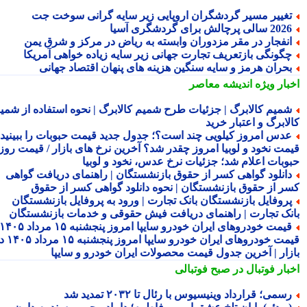
غییر مسیر گردشگران اروپایی زیر سایه گرانی سوخت جت
2 سالی پرچالش برای گردشگری آسیا
نفجار در مقر مزدوران وابسته به ریاض در مرکز و شرق یمن
گونگی بازتعریف تجارت جهانی زیر سایه زیاده خواهی آمریکا
حران هرمز و سایه سنگین هزینه های پنهان اقتصاد جهانی
بار ویژه
اندیشه معاصر
میم کالابرگ | جزئیات طرح شمیم کالابرگ | نحوه استفاده از شمیم
لابرگ و اعتبار خرید
دس امروز کیلویی چند است؟؛ جدول جدید قیمت حبوبات را ببینید /
مت نخود و لوبیا امروز چقدر شد؟ آخرین نرخ های بازار / قیمت روز
وبات اعلام شد؛ جزئیات نرخ عدس، نخود و لوبیا
انلود گواهی کسر از حقوق بازنشستگان | راهنمای دریافت گواهی
ر از حقوق بازنشستگان | نحوه دانلود گواهی کسر از حقوق
روفایل بازنشستگان بانک تجارت | ورود به پروفایل بازنشستگان
نک تجارت | راهنمای دریافت فیش حقوقی و خدمات بازنشستگان
قیمت خودروهای ایران خودرو سایپا امروز پنجشنبه ۱۵ مرداد ۱۴۰۵ |
قیمت خودروهای ایران خودرو سایپا امروز پنجشنبه ۱۵ مرداد ۱۴۰۵ در
زار | آخرین جدول قیمت محصولات ایران خودرو و سایپا
بار فوتبال در صبح فوتبالی
سمی؛ قرارداد وینیسیوس با رئال تا ۲۰۳۲ تمدید شد