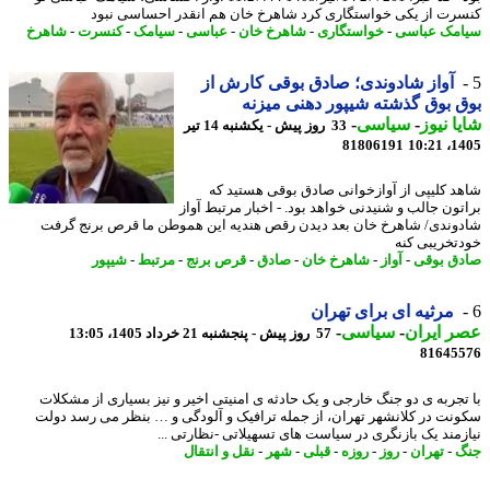
رت از یکی خواستگاری کرد شاهرخ خان هم انقدر احساسی نبود
مک عباسی
-
خواستگاری
-
شاهرخ خان
-
عباسی
-
سیامک
-
کنسرت
-
شاهرخ
آواز شادوندی؛ صادق بوقی کارش از
 بوق گذشته شیپور دهنی میزنه
ا نیوز
-
سیاسی
-
33 روز پیش - یکشنبه 14 تیر
81806191
1405
د کلیپی از آوازخوانی صادق بوقی هستید که
تون جالب و شنیدنی خواهد بود. - اخبار مرتبط آواز
وندی/ شاهرخ خان بعد دیدن رقص هندیه این هموطن ما قرص برنج گرفت
تخریبی کنه
ق بوقی
-
آواز
-
شاهرخ خان
-
صادق
-
قرص برنج
-
مرتبط
-
شیپور
مرثیه ای برای تهران
 ایران
-
سیاسی
-
57 روز پیش - پنجشنبه 21 خرداد 1405، 13:05
81645
تجربه ی دو جنگ خارجی و یک حادثه ی امنیتی اخیر و نیز بسیاری از مشکلات
نت در کلانشهر تهران، از جمله ترافیک و آلودگی و … بنظر می رسد دولت
زمند یک بازنگری در سیاست های تسهیلاتی -نظارتی ...
گ
-
تهران
-
روز
-
روزه
-
قبلی
-
شهر
-
نقل و انتقال