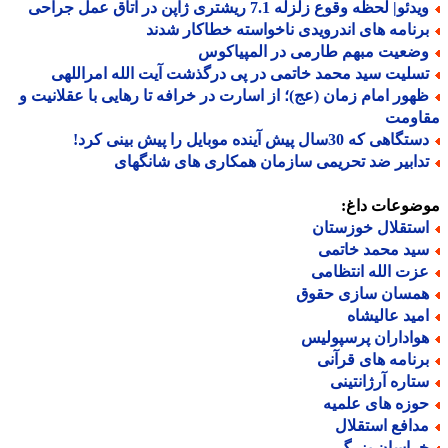
دئو| لحظه وقوع زلزله 7.1 ریشتری ژاپن در اتاق عمل جراحی
رنامه های اندرویدی ناخواسته خطاکار شدند
ضعیت مبهم طارمی در المپیاکوس
سلیت سید محمد خاتمی در پی درگذشت آیت الله امراللهی
هور امام زمان (عج)؛ از اسارت در خرافه تا رهایی با عقلانیت و
اومت
گاهی که 30سال پیش آینده موبایل را پیش بینی کرد!
دابیر ضد تحریمی سازمان همکاری های شانگهای
ضوعات داغ:
ستقلال خوزستان
ید محمد خاتمی
زت الله انتظامی
مسان سازی حقوق
مید عالیشاه
واداران پرسپولیس
رنامه های قرآنی
تاره آرژانتینی
وزه های علمیه
دافع استقلال
راسان بزرگ