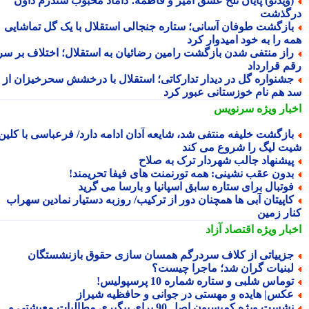
ویدئو) پایان تلخ عشق امیر و فاطمه؛ داماد محبوب سندرم داون
گذشت
ازگشت طوفان آسانی؛ ستاره جنجالی استقلال با یک گل تماشایی
ه را به خود امیدوار کرد
از منتفی شدن بازگشت رامین رضائیان به استقلال؛ اختلاف بر سر
م قرارداد
شنواره گل در دیدار تدارکاتی؛ استقلال با درخشش سحرخیزان از
 هم نام خوزستانی عبور کرد
بار ویژه
سرنویس
ازگشت خلیفه منتفی شد، شایعه آدان ادامه دارد/ فرعباسی با کلین
ت لیگ را شروع می کند
یشنهاد جالب شهردار ترک به صلاح
دون عقب نشینی: همه تورنمنت های فیفا تحریمند!
وتبال برای ستاره سابق اسپانیا و بارسا می گرید
اپیتان آبی ها همچنان دور از ترکیب/ روزبه دستیار نمادین سهراب
ار زمین
بار ویژه
اقتصاد آزاد
زییاتی از کلاف سردرگم همسان سازی حقوق بازنشستگان
بنیات گران شد؛ ماجرا چیست؟
وماس شلبی و ستاره شماره 10 پرسپولیس!
کس| هایده و مهستی در جوانی و حافظیه شیراز
نشست ویژه کمیسیون اصل 90 برای پیگیری مطالبات معیشتی و