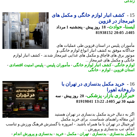
گی
کشف انبار لوازم خانگی و مکمل های
مجاز در قزوین
نا
-
حوادث
-
18 روز پیش - پنجشنبه 1 مرداد
81938152
1405
وران پلیس در استان قزوین طی عملیات های
گانه موفق به کشف انبار انواع لوازم خانگی و
ور برق های قاچاق و مکمل های غذایی غیرمجاز شدند. - کشف انبار لوازم
گی و مکمل های غیرمجاز ...
زم خانگی
-
کشف انبار لوازم خانگی
-
مأموران پلیس
-
پلیس امنیت اقتصادی
-
ان قزوین
-
لوازم
-
خانگی
خرید مکمل بدنسازی در تهران با
وخانه اهورا
گزاری بازار
-
پزشکی
-
20 روز پیش - سه
140، 13:22
81919841
 به دنبال خرید مکمل بدنسازی در تهران هستید
 مقاله راهنمای شماست. برای خرید مکمل
جینال در تهران با ما همراه باشید. - امروزه با گسترش فرهنگ ورزش و تناسب
ام، تب بدنسازی و پرورش ...
ل بدنسازی
-
بدنسازی
-
تهران
-
مکمل
-
خرید
-
بدنسازی و پرورش اندام
-