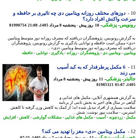
دوزهای مختلف روزانه ویتامین دی چه تاثیری بر حافظه و
ت واکنش افراد دارد؟
نویس
-
پزشکی
-
10 روز پیش - پنجشنبه 8 مرداد 1405، 21:08
81990754
گزارش رونویس، پژوهشگران دریافتند که مصرف روزانه دوز متوسط ویتامین
» ممکن است حافظه و توانایی یادگیری به گزارش رونویس، پژوهشگران
افتند که مصرف روزانه دوز متوسط ویتامین «دی» ...
امین
-
ویتامین دی
-
پژوهشگران
-
روزانه
-
یادگیری
-
توانایی
-
حافظه
6 مکمل پرطرفدار که به کبد آسیب
زنند
بتر
-
پزشکی
-
11 روز پیش - پنجشنبه 8 مرداد
81985321
1405
گزارش همشهری آنلاین، مکمل های غذایی و
هی در سال های اخیر به بخش ثابتی از برنامه
مت بسیاری از افراد تبدیل شده اند؛ از کمک به کاهش وزن گرفته تا کاهش
رس، - سلامت نیوز نوشت: شش ...
مل
-
زردچوبه
-
آسیب
-
مکمل های غذایی
-
مشکلات گوارشی
-
کاهش
-
افزایش
مکمل ویتامین «دی» مغز را تهدید می کند؟
 ایران
-
پزشکی
-
12 روز پیش - چهارشنبه 7 مرداد 1405، 07:25