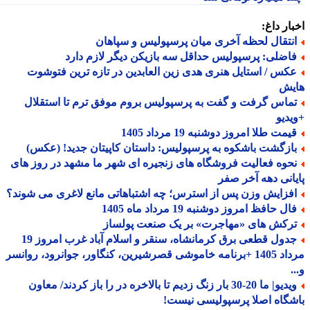
ار داغ:
نتقال لحظه آخری میان پرسپولیس و سپاهان
اضلی: پرسپولیس حداقل سه بازیکن دیگر لازم دارد
کس / استایل هنری هدی زین العابدین در تازه ترین فتوشوت
یش
ماس گرفت و گفت به پرسپولیس بروم موفق ترم تا استقلال
دیو
مت طلا امروز دوشنبه 19 مرداد 1405
ازگشت باشکوه به پرسپولیس: داستان کاپیتان جدید! (عکس)
حوه فعالیت فروشگاه های زنجیره ای شهر ما مشهد در روز های
انی دهه آخر صفر
فزایش وزن پس از استرس؛ چه اشتباهاتی مانع لاغری می شوند؟
ل حافظ امروز دوشنبه 19 مرداد ماه 1405
رکش های «مهاجرت» بر یک صنعت پولساز
جدول قطعی برق کرمانشاه، سنقر و اسلام آباد غرب امروز 19
مرداد 1405 +برنامه خاموشی قصرشیرین، کنگاور، جوانرود، روانسر
ویدیو| ما 20-30 بار زنگ زدیم تا بالاخره در را باز کردند/ معاون
گاه اصلا پرسپولیسی نیست!