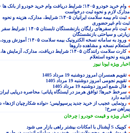
وام خرید خودرو ۱۴۰۵؛ شرایط دریافت وام خرید خودرو از بانک ها +
ارک لازم و نحوه ثبت درخواست
ثبت نام بیمه سلامت ایرانیان ۱۴۰۵؛ شرایط، مدارک، هزینه و نحوه
ت نام غیرحضوری
ثبت نام سفرهای رایگان بازنشستگان تابستان ۱۴۰۵ | شرایط سفر
ارتی و سیاحتی بازنشستگان
ورود به سامانه نسخه الکترونیک بیمه سلامت ۱۴۰۵؛ آموزش ورود،
تعلام نسخه و مشاهده داروها
کارت سلامت رانندگان ۱۴۰۵؛ شرایط دریافت، مدارک، آزمایش ها،
ینه و نحوه استعلام
بار ویژه
ایونا نیوز
قویم همسران امروز دوشنبه 19 مرداد 1405
قویم نجومی امروز دوشنبه 19 مرداد 1405
ال شمع امروز دوشنبه 19 مرداد 1405
رخط خبرها؛ توافق هرمز در ایستگاه پایانی/ محاصره دریایی ایران
مه دارد
ونمایی عجیب از خرید جدید پرسپولیس؛ «نواده شکارچیان اژدها» در
راهن سرخ!
بار ویژه
و قیمت خودرو | چرخان
یک S آپشنال با امکانات بیشتر راهی بازار می شود
روش فوری محصولات نامی خودرو در سامانه اتونوین در طرح