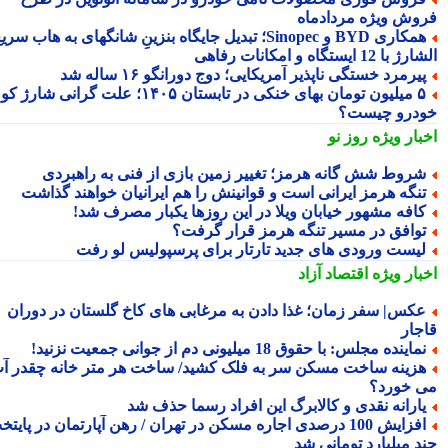
وش ویژه مردادماه
همکاری BYD و Sinopec؛ تبدیل جایگاه بنزینِ شانگهای به هاب سریع
ا 12 ایستگاه و امکانات رفاهی
یرمرد خستگی ناپذیر آمریکایی؛ دوج دورانگو ۱۶ ساله شد
۵ میلیون تومان بهای خنکی در تابستان ۱۴۰۵؛ علت گرانی شارژ کولر
درو چیست؟
بار ویژه
روز نو
روط شش گانه هرمز؛ تغییر زمین بازی از فنی به راهبردی
نگه هرمز ایرانی است و قوانینش را هم ایرانیان خواهند گذاشت
افه مشهور خیابان ویلا در این روزها یکبار مصرف شد!
وافق در مسیر تنگه هرمز قرار گرفت؟
یست ورودی های جدید تارتار برای پرسپولیس لو رفت
بار ویژه
اقتصاد آزاد
کس| سفر زمان؛ غذا دادن به مرغابی های کاخ گلستان در دوران
جار
ماینده مجلس: با حقوق 18 میلیونی دم از جوانی جمعیت نزنید!
زینه ساخت مسکن سر به فلک کشید/ ساخت هر متر خانه چقدر آب
 خورد؟
ارانه نقدی و کالابرگ این افراد رسما حذف شد
افزایش 100 درصدی اجاره مسکن در تهران / رهن آپارتمان در پایتخت
د میلیارد تومانی شد