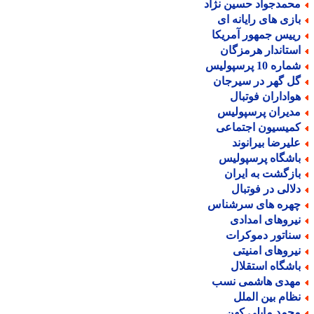
حمدجواد حسین نژاد
ازی های رایانه ای
ییس جمهور آمریکا
ستاندار هرمزگان
اره 10 پرسپولیس
ل گهر در سیرجان
واداران فوتبال
دیران پرسپولیس
میسیون اجتماعی
لیرضا بیرانوند
اشگاه پرسپولیس
ازگشت به ایران
لالی در فوتبال
هره های سرشناس
یروهای امدادی
ناتور دموکرات
یروهای امنیتی
اشگاه استقلال
هدی هاشمی نسب
ظام بین الملل
حمد مایلی کهن