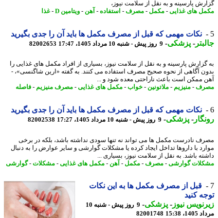
رش پارسینه و به نقل از سلامت نیوز،
ل های غذایی
-
مکمل
-
مصرف
-
استفاده
-
آهن
-
ویتامین D
-
غذا
نکات مهمی که قبل از مصرف مکمل ها باید آن را جدی بگیرید
بتر
-
پزشکی
-
9 روز پیش - شنبه 10 مرداد 1405، 17:47
82002653
گزارش پارسینه و به نقل از سلامت نیوز، بسیاری از افراد مکمل های غذایی را
ن آگاهی از نحوه صحیح مصرف استفاده می کنند. به گفته «ارین شاگنسی»، -
 ممکن است باعث ناراحتی معده شود و ...
رف
-
منیزیم
-
ملاتونین
-
خواب
-
مکمل های غذایی
-
مصرف منیزیم
-
فاصله
نکات مهمی که قبل از مصرف مکمل ها باید آن را جدی بگیرید
گار
-
پزشکی
-
9 روز پیش - شنبه 10 مرداد 1405، 17:27
82002538
ف نادرست مکمل ها می تواند نه تنها سودی نداشته باشد، بلکه در برخی
رد با داروها تداخل ایجاد کرده یا مشکلات گوارشی و سایر عوارض را به دنبال
ته باشد. به نقل از سلامت نیوز، بسیاری ...
لات گوارشی
-
مصرف
-
مکمل
-
آهن
-
مکمل های غذایی
-
مشکلات
-
گوارشی
قبل از مصرف مکمل ها به این نکات
ه کنید
نویس نیوز
-
پزشکی
-
9 روز پیش - شنبه 10
1، 15:38
82001748