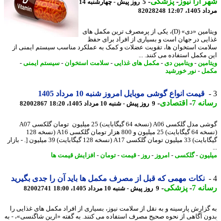
 آرا نیوز
-
پزشکی
-
5 روز پیش - چهارشنبه 14
1، 12:07
82028248
ویتامین «دی» (D)، یکی از پرمصرف ترین مکمل های
یی در جهان است و بسیاری از افراد برای حفظ
مت استخوان ها، تقویت عضلات و کمک به عملکرد مناسب سیستم ایمنی از
 مکمل استفاده می کنند. ...
امین
-
ویتامین دی
-
مکمل های غذایی
-
سلامت استخوان
-
سیستم ایمنی
-
مل
-
نور خورشید
قیمت انواع گوشی موبایل امروز شنبه 10 مرداد 1405
نه 7
-
اقتصادی
-
9 روز پیش - شنبه 10 مرداد 1405، 18:20
82002867
گوشی مدل گلکسی A06 (نسخه 64 گیگابایت) 25 میلیون تومان گلکسی A07
(نسخه 64 گیگابایت) 25 میلیون و 800 هزار تومان گلکسی A16 (نسخه 128
گیگابایت) 33 میلیون تومان گلکسی A17 (نسخه 128 گیگابایت) 39 میلیون [. - بازار
یون
-
گلکسی
-
امروز
-
روز
-
قیمت
-
تومان
-
افزایش قیمت ها
نکات مهمی که قبل از مصرف مکمل ها باید آن را جدی بگیرید
نه 7
-
پزشکی
-
9 روز پیش - شنبه 10 مرداد 1405، 18:00
82002741
گزارش پارسینه و به نقل از سلامت نیوز، بسیاری از افراد مکمل های غذایی را
ن آگاهی از نحوه صحیح مصرف استفاده می کنند. به گفته «ارین شاگنسی»، - به