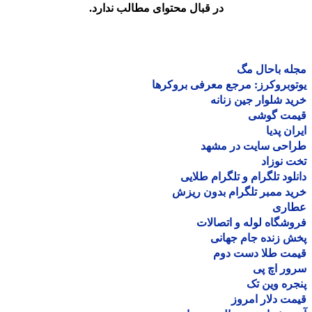
در قبال محتوای مطالب ندارد.
ه باحال مگ
وبروکرز: مرجع معرفی بروکرها
د شلوار جین زنانه
مت گوشی
ان پدیا
احی سایت در مشهد
 نوزاد
لود تلگرام و تلگرام طلایی
د ممبر تلگرام بدون ریزش
اری
شگاه لوله و اتصالات
 زنده جام جهانی
مت طلا دست دوم
ر اچ پی
ره وین تک
ت دلار امروز