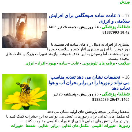
زش
5 عادت ساده صبحگاهی برای افزایش
متی و انرژی
نا
-
پزشکی
-
24 روز پیش - جمعه 26 تیر 1405،
81887993
10
اری از افراد به دنبال راه های ساده ای هستند تا
 خود را با انرژی بیشتری آغاز کنند و سلامت خود را
ود ببخشند، اما رسیدن به این هدف همیشه نیازمند تغییرات بزرگ یا عادت های
یده نیست.
مت
-
برنامه های تلویزیونی
-
عادت
-
ساده
-
بهبود
-
افراد
-
انرژی
تحقیقات نشان می دهد تغذیه مناسب
تواند زنبورها را در برابر بحران آب و هوا
ت دهد
نا
-
پزشکی
-
25 روز پیش - پنجشنبه 25 تیر
81885589
1405
نا زندگی_ نتیجه پژوهش های اولیه نشان می دهد
مکمل های غذایی برای زنبورهای عسل می توانند به این حشرات کمک کنند تا
ر در برابر تنش های دمایی ناشی از تغییرات اقلیمی مقاومت کنند. ...
ورها
-
تغییرات اقلیمی
-
مکمل های غذایی
-
برابر
-
غذایی
-
شفقنا
-
تغییرات