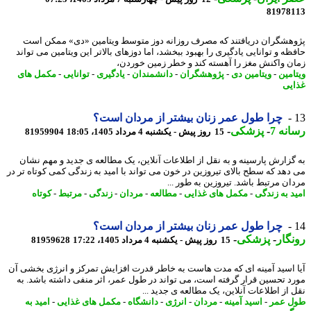
81978
هشگران دریافتند که مصرف روزانه دوز متوسط ویتامین «دی» ممکن است
ظه و توانایی یادگیری را بهبود ببخشد، اما دوزهای بالاتر این ویتامین می تواند
ن واکنش مغز را آهسته کند و خطر زمین خوردن،
امین
-
ویتامین دی
-
پژوهشگران
-
دانشمندان
-
یادگیری
-
توانایی
-
مکمل های
یی
چرا طول عمر زنان بیشتر از مردان است؟
نه 7
-
پزشکی
-
15 روز پیش - یکشنبه 4 مرداد 1405، 18:05
81959904
گزارش پارسینه و به نقل از اطلاعات آنلاین، یک مطالعه ی جدید و مهم نشان
دهد که سطح بالای تیروزین در خون می تواند با امید به زندگی کمی کوتاه تر در
ان مرتبط باشد. تیروزین به طور ...
د به زندگی
-
مکمل های غذایی
-
مطالعه
-
مردان
-
زندگی
-
مرتبط
-
کوتاه
چرا طول عمر زنان بیشتر از مردان است؟
گار
-
پزشکی
-
15 روز پیش - یکشنبه 4 مرداد 1405، 17:22
81959628
 اسید آمینه ای که مدت هاست به خاطر قدرت افزایش تمرکز و انرژی بخشی آن
د تحسین قرار گرفته است، می تواند در طول عمر، اثر منفی داشته باشد. به
 از اطلاعات آنلاین، یک مطالعه ی جدید ...
 عمر
-
اسید آمینه
-
مردان
-
انرژی
-
دانشگاه
-
مکمل های غذایی
-
امید به