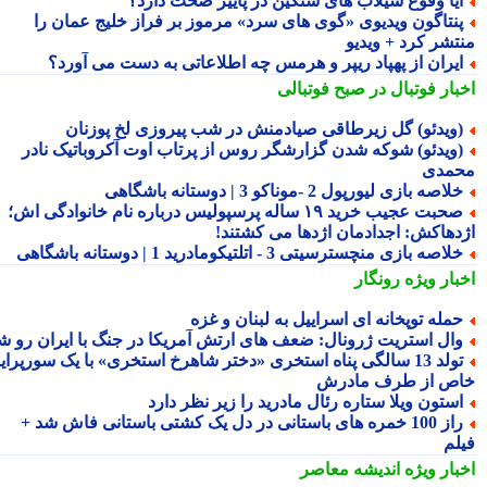
یا وقوع سیلاب های سنگین در پاییز صحت دارد؟
نتاگون ویدیوی «گوی های سرد» مرموز بر فراز خلیج عمان را
تشر کرد + ویدیو
یران از پهپاد ریپر و هرمس چه اطلاعاتی به دست می آورد؟
بار فوتبال در صبح فوتبالی
ویدئو) گل زیرطاقی صیادمنش در شب پیروزی لخ پوزنان
ویدئو) شوکه شدن گزارشگر روس از پرتاب اوت آکروباتیک نادر
مدی
لاصه بازی لیورپول 2 -موناکو 3 | دوستانه باشگاهی
صحبت عجیب خرید ۱۹ ساله پرسپولیس درباره نام خانوادگی اش؛
دهاکش: اجدادمان اژدها می کشتند!
لاصه بازی منچسترسیتی 3 - اتلتیکومادرید 1 | دوستانه باشگاهی
بار ویژه
رونگار
مله توپخانه ای اسراییل به لبنان و غزه
ال استریت ژرونال: ضعف های ارتش آمریکا در جنگ با ایران رو شد
تولد 13 سالگی پناه استخری «دختر شاهرخ استخری» با یک سورپرایز
ص از طرف مادرش
ستون ویلا ستاره رئال مادرید را زیر نظر دارد
راز 100 خمره های باستانی در دل یک کشتی باستانی فاش شد +
لم
بار ویژه
اندیشه معاصر