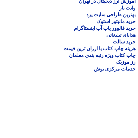
زش ارز دیجیتال در تهران
ت بار
رین طراحی سایت یزد
د مانیتور استوک
د فالوور پاپ آپ اینستاگرام
یای تبلیغاتی
ید سالت
نه چاپ کتاب با ارزان ترین قیمت
 کتاب ویژه رتبه بندی معلمان
موزیک
مات مرکزی بوش