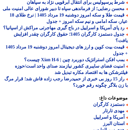
رط پرسپولیس برای انتقال ابرقویی نژاد به سپاهان
حسن رضایی؛ از فرماندهی سپاه تا دبیر شورای عالی امنیت ملی
قیمت طلا و سکه امروز دوشنبه 19 مرداد 1405 | نرخ طلای 18
ر، سکه امامی و نیم سکه امروز + جدول
د پای آمریکا و اسراییل در باج گیری مهاجرتی مراکش از اسپانیا؟
جدول دستمزد کارگران 1405؛ حقوق کارگران چقدر افزایش
فت؟
قیمت بیت کوین و ارز های دیجیتال امروز دوشنبه 19 مرداد 1405
جدول
ب افکن استراتژیک دوربرد چین | Xian H-6 چیست؟
منیت فضای سایبری کشور نیازمند صدای واحد است/حوزه
ترشکن ها به اقتصاد مکاره تبدیل شد
راز 15 روز بی خبری از حمیدرضا رجب زاده فاش شد؛ قرار مرگ
زن بلاگر چگونه رقم خورد؟
ضوعات داغ:
ستمزد کارگران
هدی تارتار
مریکا و اسراییل
ستان البرز
دی زین العابدین