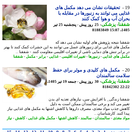
تحقیقات نشان می دهد مکمل های
یی می توانند به زنبورها در مقابله با
ان آب و هوا کمک کنند
نا
-
پزشکی
-
25 روز پیش - پنجشنبه 25 تیر
81883849
1405
نا نتیجه پژوهش های اولیه نشان می دهد که
ل های غذایی برای زنبورهای عسل می توانند به این حشرات کمک کنند تا بهتر
برابر تنش های دمایی ناشی از تغییرات اقلیمی مقاومت کنند. - شفقنا ...
ل های غذایی
-
زنبورها
-
تغییرات اقلیمی
-
غذایی
-
برابر
-
مکمل
-
شفقنا
مکمل های کلیدی و موثر برای حفظ
امت سالمندان
نا
-
پزشکی
-
30 روز پیش - جمعه 19 تیر 1405،
81842302
22
نا زندگی_ با افزایش سن، نیازهای تغذیه ای بدن
یر می کند و برخی سالمندان ممکن است به دلیل
ش جذب مواد مغذی، مصرف داروها یا کاهش اشتها به مکمل های غذایی نیاز
 کنند. کارشناسان ...
د مغذی
-
سالمندان
-
سالمند
-
کاهش اشتها
-
مکمل های غذایی
-
کاهش
-
نیاز