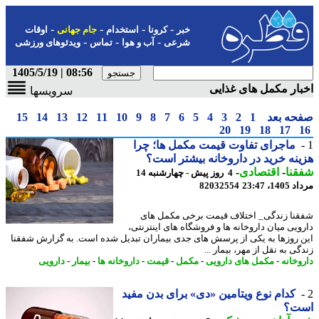
-
-
-
-
خبر
کرونا
استخدام
جام جهانی
اوقات
-
-
-
شرعی
آب و هوا
تماس
ویدئوهای ورزشی
08:56 | 1405/5/19
ار مکمل های غذایی
سرویسها
حه بعد
1
2
3
4
5
6
7
8
9
10
11
12
13
14
15
20
19
18
17
ماجرای تفاوت قیمت مکمل ها؛ چرا
نه خرید در داروخانه بیشتر است؟
نا
-
اقتصادی
-
4 روز پیش - چهارشنبه 14
1، 23:47
82032554
نا زندگی_ اختلاف قیمت برخی مکمل های
ویی میان داروخانه ها و فروشگاه های اینترنتی،
 روزها به یکی از پرسش های جدی بیماران تبدیل شده است. به گزارش شفقنا
ی به نقل از مهر، بیمار ...
وخانه
-
مکمل های دارویی
-
مکمل
-
قیمت
-
داروخانه ها
-
بیمار
-
دارویی
کدام نوع ویتامین «دی» برای بدن مفید
ت؟