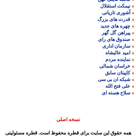
یمکت استقلال
شوری تازیانی
درت های بزرگ
هره های جدید
یراهن گل گهر
ندوق های رای
ازمان اداری
مید عالیشاه
ماینده مردم
راسان شمالی
اپیتان سابق
بکه ان بی سی
لی فتح الله
لاح هسته ای
نسخه اصلی
مه حقوق این سایت برای قطره محفوظ است. قطره مسئولیتی