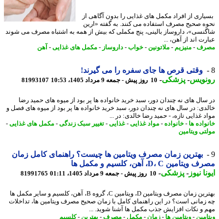
اری از افراد مکمل های غذایی را بدون آگاهی از
ه صحیح مصرف استفاده می کنند. به گفته «ارین
نسی»، داروساز بالینی، پنج مکملی که بیش از همه به اشتباه مصرف می شوند
ت اند از آهن، ...
رف
-
منیزیم
-
ملاتونین
-
خواب
-
داروساز
-
مکمل های غذایی
-
آهن
وقتی قرص ها جای سفره را می گیرند!
نویس
-
پزشکی
-
10 روز پیش - جمعه 9 مرداد 1405، 10:53
81993107
سال های نه چندان دور، سبد خرید خانواده ها پر بود از میوه های حمید رضا
دی: در سال های نه چندان دور، سبد خرید خانواده ها پر بود از میوه های فصل و
 غذایی تازه، - حمید رضا خالدی: در ...
واده ها
-
خانواده
-
مواد غذایی
-
غذایی
-
تغییر سبک زندگی
-
مکمل های غذایی
-
تی ویتامین
بهترین زمان مصرف ویتامین ها چیست؟ راهنمای کامل زمان
یتامین D، C، آهن، کلسیم و مکمل ها
نا نیوز
-
پزشکی
-
10 روز پیش - جمعه 9 مرداد 1405، 01:11
81991765
بهترین زمان مصرف ویتامین D، ویتامین C، گروه B، آهن، کلسیم و سایر مکمل ها
زمانی است؟ در این راهنمای کامل با زمان صحیح مصرف ویتامین ها، تداخلات
 و نکات افزایش جذب مکمل ها آشنا شوید. ...
امین
-
ویتامین ها
-
زمان
-
مکمل
-
مصرف
-
بهترین
-
کلسیم