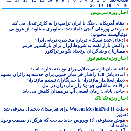
حه بعد
1
2
3
4
5
6
7
8
9
10
11
12
13
14
15
20
19
18
17
بار ویژه
سرنویس
قام آمریکایی: جنگ با ایران ترامپ را به کارتر تبدیل می کند
رتضی پورعلی گنجی داماد شد؛ تصاویری متفاوت از عروسی
تبالیست محبوب!
دعای جدید سنتکام درباره محاصره دریایی ایران
اکنش بازار نفت به شروط ایران برای بازگشایی هرمز
مبازیان و شاگردان پرتعداد نکو در تراکتور
بار ویژه
تسنیم نیوز
فغانستان فرصتی طلایی برای توسعه تجارت است
اده باش 120 راهدار خراسان جنوبی برای خدمت به زائران مشهد
یدار استاندار مازندران با خبرنگاران تسنیم مازندران
قابت تماشایی جودوکاران مازندران در آمل
اجی بابایی: زمان قطعی آب در همدان کاهش می یابد
بار ویژه
تک ناک
تبلت Wacom MovinkPad 11 برای هنرمندان دیجیتال معرفی شد +
ویر
هوش مصنوعی ۱۶ ویروس جدید ساخت که هرگز در طبیعت وجود
شته اند