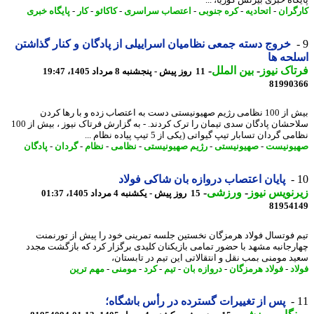
اه خبری بیزنس کوریا، ...
گران
-
اتحادیه
-
کره جنوبی
-
اعتصاب سراسری
-
کاکائو
-
کار
-
پایگاه خبری
خروج دسته جمعی نظامیان اسراییلی از پادگان و کنار گذاشتن
حه ها
اک نیوز
-
بین الملل
-
11 روز پیش - پنجشنبه 8 مرداد 1405، 19:47
81990
بیش از 100 نظامی رژیم صهیونیستی دست به اعتصاب زده و با رها کردن
سلاحشان پادگان سدی تیمان را ترک کردند. - به گزارش فرتاک نیوز ، بیش از 100
 گردان تسابار تیپ گیواتی (یکی از 5 تیپ پیاده نظام ...
ونیست
-
صهیونیستی
-
رژیم صهیونیستی
-
نظامی
-
نظام
-
گردان
-
پادگان
پایان اعتصاب دروازه بان شاکی فولاد
نویس نیوز
-
ورزشی
-
15 روز پیش - یکشنبه 4 مرداد 1405، 01:37
81954
 فوتسال فولاد هرمزگان نخستین جلسه تمرینی خود را پیش از تورنمنت
رجانبه مشهد با حضور تمامی بازیکنان کلیدی برگزار کرد که بازگشت مجدد
د مومنی بمب نقل و انتقالاتی این تیم در تابستان،
د
-
فولاد هرمزگان
-
دروازه بان
-
تیم
-
کرد
-
مومنی
-
مهم ترین
پس از تغییرات گسترده در رأس باشگاه؛