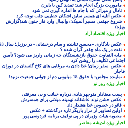
اموریت بزرگ انجام شد: تمدید کین با بایرن
ادال و میراثی که با جام ها اندازه گیری نمی شود
کس آتلیه ای همسر سابق اشکان خطیبی جلب توجه کرد
روع جهنمی مسیر المپیک؛/ والیبال وارد فاز جنون شد(گزارش
ژه)
بار ویژه
اقتصاد آزاد
کس یادگاری «محسن تنابنده و سام درخشانی» در برزیل؛ سال 93
فت در یک ماه چقدر گران شده ؟
ابه التفاوت حقوق بازنشستگان چه زمانی واریز می شود؟ تأمین
تماعی تکلیف را روشن کرد
کس| سفر زمان؛ غذا دادن به مرغابی های کاخ گلستان در دوران
جار
ماینده مجلس: با حقوق 18 میلیونی دم از جوانی جمعیت نزنید!
بار ویژه
روز نو
ست معنادار منوچهر هادی درباره خیانت و بی معرفتی
کس جشن تولد عاشقانه تهمینه میلانی برای همسرش
ائو در خصوص غذا هشدار داد
ولین تصاویر از مزار بازیگر تازه درگذشته + عکس
صوبه هیات وزیران در پی توقیف برنامه فردوسی پور
بار ویژه
اندیشه معاصر