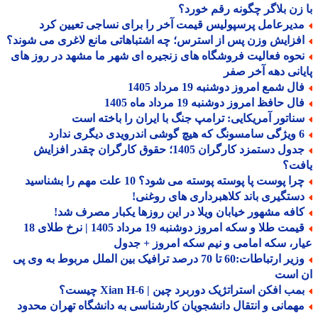
زن بلاگر چگونه رقم خورد؟
دیرعامل پرسپولیس قیمت آخر را برای نساجی تعیین کرد
فزایش وزن پس از استرس؛ چه اشتباهاتی مانع لاغری می شوند؟
حوه فعالیت فروشگاه های زنجیره ای شهر ما مشهد در روز های
انی دهه آخر صفر
ل شمع امروز دوشنبه 19 مرداد 1405
ل حافظ امروز دوشنبه 19 مرداد ماه 1405
ناتور آمریکایی: ترامپ جنگ با ایران را باخته است
درویدی دیگری ندارد
جدول دستمزد کارگران 1405؛ حقوق کارگران چقدر افزایش
فت؟
ا پوست پا پوسته پوسته می شود؟ 10 علت مهم را بشناسید
ستگیری باند کلاهبرداری های روغنی!
افه مشهور خیابان ویلا در این روزها یکبار مصرف شد!
قیمت طلا و سکه امروز دوشنبه 19 مرداد 1405 | نرخ طلای 18
ر، سکه امامی و نیم سکه امروز + جدول
وزیر ارتباطات:60 تا 70 درصد ترافیک بین الملل مربوط به وی پی
 است
ب افکن استراتژیک دوربرد چین | Xian H-6 چیست؟
همانی و انتقال دانشجویان کارشناسی به دانشگاه تهران محدود