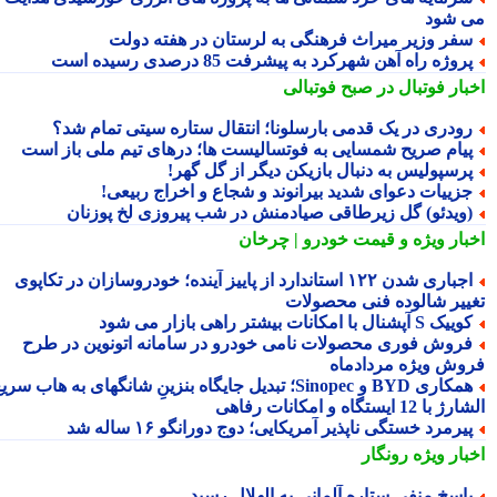
 شود
فر وزیر میراث فرهنگی به لرستان در هفته دولت
روژه راه آهن شهرکرد به پیشرفت 85 درصدی رسیده است
بار فوتبال در صبح فوتبالی
ودری در یک قدمی بارسلونا؛ انتقال ستاره سیتی تمام شد؟
یام صریح شمسایی به فوتسالیست ها؛ درهای تیم ملی باز است
رسپولیس به دنبال بازیکن دیگر از گل گهر!
زییات دعوای شدید بیرانوند و شجاع و اخراج ربیعی!
ویدئو) گل زیرطاقی صیادمنش در شب پیروزی لخ پوزنان
بار ویژه
و قیمت خودرو | چرخان
اجباری شدن ۱۲۲ استاندارد از پاییز آینده؛ خودروسازان در تکاپوی
ییر شالوده فنی محصولات
یک S آپشنال با امکانات بیشتر راهی بازار می شود
روش فوری محصولات نامی خودرو در سامانه اتونوین در طرح
وش ویژه مردادماه
همکاری BYD و Sinopec؛ تبدیل جایگاه بنزینِ شانگهای به هاب سریع
ا 12 ایستگاه و امکانات رفاهی
یرمرد خستگی ناپذیر آمریکایی؛ دوج دورانگو ۱۶ ساله شد
بار ویژه
رونگار
اسخ منفی ستاره آلمانی به الهلال رسید