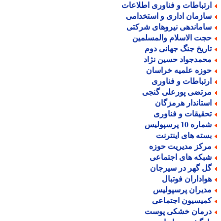
رتباطات و فناوری اطلاعات
ازمان اداری و استخدامی
اماندهی نیروهای شرکتی
جت الاسلام والمسلمین
اریخ جنگ جهانی دوم
حمدجواد حسین نژاد
وزه علمیه خراسان
رتباطات و فناوری
رتضی پورعلی گنجی
ستاندار هرمزگان
حقیقات و فناوری
اره 10 پرسپولیس
سته های اینترنت
رکز مدیریت حوزه
بکه های اجتماعی
ل گهر در سیرجان
واداران فوتبال
دیران پرسپولیس
میسیون اجتماعی
رمان خشکی پوست