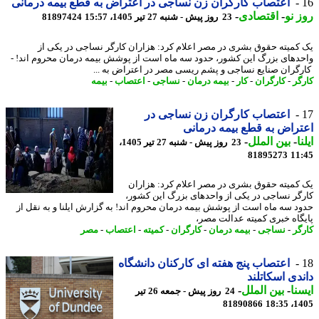
اعتصاب کارگران زن نساجی در اعتراض به قطع بیمه درمانی
 نو
-
اقتصادی
-
23 روز پیش - شنبه 27 تیر 1405، 15:57
81897424
کمیته حقوق بشری در مصر اعلام کرد: هزاران کارگر نساجی در یکی از
دهای بزرگ این کشور، حدود سه ماه است از پوشش بیمه درمان محروم اند! -
گران صنایع نساجی و پشم ریسی مصر در اعتراض به ...
گر
-
کارگران
-
کار
-
بیمه درمان
-
نساجی
-
اعتصاب
-
بیمه
اعتصاب کارگران زن نساجی در
راض به قطع بیمه درمانی
ا
-
بین الملل
-
23 روز پیش - شنبه 27 تیر 1405،
81895273
11
کمیته حقوق بشری در مصر اعلام کرد: هزاران
گر نساجی در یکی از واحدهای بزرگ این کشور،
د سه ماه است از پوشش بیمه درمان محروم اند! به گزارش ایلنا و به نقل از
گاه خبری کمیته عدالت مصر،
گر
-
نساجی
-
بیمه درمان
-
کارگران
-
کمیته
-
اعتصاب
-
مصر
اعتصاب پنج هفته ای کارکنان دانشگاه
دی اسکاتلند
نا
-
بین الملل
-
24 روز پیش - جمعه 26 تیر
81890866
1405