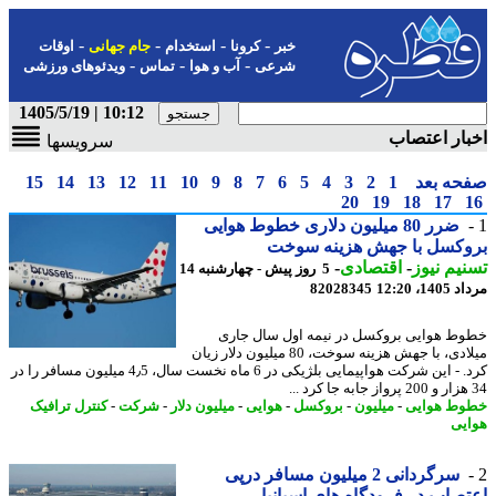
-
-
-
-
خبر
کرونا
استخدام
جام جهانی
اوقات
-
-
-
شرعی
آب و هوا
تماس
ویدئوهای ورزشی
10:12 | 1405/5/19
ار اعتصاب
سرویسها
حه بعد
1
2
3
4
5
6
7
8
9
10
11
12
13
14
15
20
19
18
17
ضرر 80 میلیون دلاری خطوط هوایی
وکسل با جهش هزینه سوخت
یم نیوز
-
اقتصادی
-
5 روز پیش - چهارشنبه 14
1، 12:20
82028345
ط هوایی بروکسل در نیمه اول سال جاری
میلادی، با جهش هزینه سوخت، 80 میلیون دلار زیان
کرد. - این شرکت هواپیمایی بلژیکی در 6 ماه نخست سال، 4٫5 میلیون مسافر را در
ط هوایی
-
میلیون
-
بروکسل
-
هوایی
-
میلیون دلار
-
شرکت
-
کنترل ترافیک
یی
سرگردانی 2 میلیون مسافر درپی
صاب در فرودگاه های اسپانیا