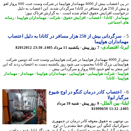
در پی اعتصاب بیش از 4000 مهماندار هواپیما در شرکت وست جت، 600 پرواز لغو
و بیش از 250 هزار مسافر در کانادا سرگردان شدند. این اعتصاب به دلیل
واست افزایش حقوق انجام شده است. - به گزارش فرتاک نیوز؛
اندار
-
کانادا
-
اعتصاب
-
افزایش حقوق
-
شرکت
-
مهمانداران هواپیما
-
رسانه
 اجتماعی
سرگردانی بیش از 250 هزار مسافر در کانادا به دلیل اعتصاب
انداران هواپیما
ا
-
اقتصادی
-
7 روز پیش - یکشنبه 11 مرداد 1405، 23:30
82012012
بیش از 4000 مهماندار هواپیما در شرکت هواپیمایی وست جت که دومین شرکت
پیمایی بزرگ کانادا محسوب می شود روز یکشنبه دست به اعتصاب زدند که این
ر به لغو حدود 600 پرواز و سرگردانی بیش ...
پیما
-
شرکت هواپیمایی
-
هواپیمایی
-
مهمانداران هواپیما
-
مهماندار
-
مهماندار
پیما
-
کانادا
اعتصاب کادر درمان کنگو در اوج شیوع
بار ابولا
ا
-
بین الملل
-
9 روز پیش - شنبه 10 مرداد
81999659
1405
توجهی به حقوق معوقه کادر درمان در جمهوری
کراتیک کنگو، این نیروهای خط مقدم را در اوج
ع مرگبار ابولا مجبور به اعتصاب کرد. به گزارش خبرنگار ایلنا، عدم پرداخت