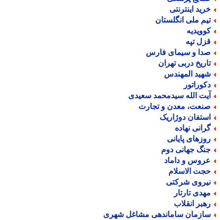
رید اینترنتی
یم ملی انگلستان
وویدیه
زل تپه
دا و سیمای فارس
اریخ دربی تهران
هید المهندس
کوراتور
یت الله سیدمحمد سعیدی
نعت، معدن و تجارت
ستفان دوژاریک
رانی نهاده
وزهای پایانی
نگ جهانی دوم
روس و داماد
جت الاسلام
یروی شرکتی
هدی تارتار
هبر انقلاب
ازمان ساماندهی مشاغل شهری