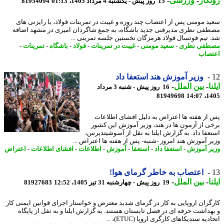
گار
-
ورزشی
-
15 روز پیش - یکشنبه 4 مرداد 1405، 01:13
81954094
د مومنی پس از اعتصاب چند روزه و غیبت در تمرینات فولاد، با رایزنی های
فی نظری مدیرفنی جدید باشگاه، به جمع شاگردان امیری در مشهد اضافه
 تیم فوتسال فولاد هرمزگان نخستین جلسه تمرینی ...
طفی نظری
-
سعید مومنی
-
غیبت در تمرینات
-
فولاد
-
باشگاه
-
تمرینات
-
صاب
وزیر آموزش هند استعفا داد
ا
-
بین الملل
-
16 روز پیش - شنبه 3 مرداد
81949698
1405
از هفته ها اعتراض به دلیل افشای اطلاعات
ی از آزمون ها در هند، وزیر آموزش این کشور
عفا داد. به گزارش ایلنا به نقل از آسوشیتدپرس،
ر آموزش هند امروز -شنبه- پس از هفته ها اعتراض ...
ر آموزش
-
استعفا داد
-
استعفا
-
آموزش
-
اطلاعات
-
افشای اطلاعات
-
اعتراض
اعتصاب به خاطر گرمای هوا!
ا
-
بین الملل
-
19 روز پیش - چهارشنبه 31 تیر 1405، 12:52
81927683
گران اروپایی به کار در گرمای شدید معترض و خواستار اجرای قوانین ایمنی کار
هداشت حرفه ای در فصل تابستان هستند. به گزارش ایلنا و به نقل از پایگاه
دیه سندیکاهای کارگری اروپا (ETUC)، ...