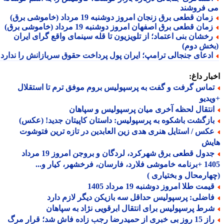
 فروشند
مان قطعی برق زنجان امروز دوشنبه 19 مرداد (خاموشی برق)
مان قطعی برق اصفهان امروز دوشنبه 19 مرداد (خاموشی برق)
خشان بنی اعتماد؛ از تلویزیون تا قله سینمای واقع گرای ایران
خش دوم)
دعای جنجالی ترامپ؛ ایران پول پرداخت حقوق سربازانش را ندارد
ار داغ:
ماس گرفت و گفت به پرسپولیس بروم موفق ترم تا استقلال
دیو
نتقال لحظه آخری میان پرسپولیس و سپاهان
ازگشت باشکوه به پرسپولیس: داستان کاپیتان جدید! (عکس)
کس / استایل هنری هدی زین العابدین در تازه ترین فتوشوت
یش
جدول قطعی برق شهرکرد، لردگان و بروجن امروز 19 مرداد
1405 +برنامه خاموشی فلارد، فارسان، فرخشهر، کیار و...
ارمحال و بختیاری )
مت طلا امروز دوشنبه 19 مرداد 1405
اضلی: پرسپولیس حداقل سه بازیکن دیگر لازم دارد
رط پرسپولیس برای انتقال ابرقویی نژاد به سپاهان
راز 15 روز بی خبری از حمیدرضا رجب زاده فاش شد؛ قرار مرگ