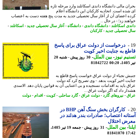
ان مالی دانشگاه داندی اسکاتلند وارد مرحله تازه
شده است. اتحادیه کارکنان این دانشگاه اعلام
ه اعضای آن از آغاز سال تحصیلی جدید به مدت پنج هفته دست به اعتصاب
ند زد؛ - در ﺣﺎل ...
دی اسکاتلند
-
دانشگاه داندی
-
دانشگاه
-
آغاز سال تحصیلی جدید
-
اسکاتلند
-
 تحصیلی جدید
-
کارکنان
درخواست از دولت عراق برای پاسخ
ع به جنایت اخیر کویت
یم نیوز
-
بین الملل
-
30 روز پیش - شنبه 20
0
81842722
ش نجباء از دولت عراق خواست پاسخ قاطع به
یت اخیر کویت بدهد. - وی تصریح کرد که دولت
ق باید به اقدامات نسنجیده و بی اعتنایی آن به قوانین پایان دهد. الاسدی
ار داد که اگر دولت عراق ...
ق
-
نیروهای گارد
-
دولت عراق
-
گارد ساحلی
-
کویت
-
اقدام
-
دولت
کارگران بخش سنگ آهن BHP در
انه اعتصاب؛ صادرات بندر هدلند در
رض اختلال
ا
-
بین الملل
-
31 روز پیش - جمعه 19 تیر 1405،
81841070
17