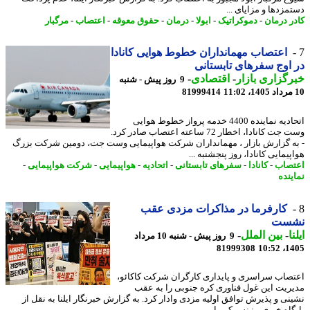
مزدها و مزایای ...
ر درمان
-
دموکراتیک
-
ابولا
-
درمان
-
حقوق معوقه
-
اعتصاب
-
مرگبار
اعتصاب مهمانداران خطوط هوایی کانادا
اوج سفرهای تابستانی
گزاری بازار
-
اقتصادی
-
9 روز پیش - شنبه
81999414
اتحادیه نماینده 4400 خدمه پرواز خطوط هوایی
وست جت کانادا، اخطار 72 ساعته اعتصاب صادر کرد.
ه گزارش بازار ، مهمانداران شرکت هواپیمایی وست جت، دومین شرکت بزرگ
یمایی کانادا، روز پنجشنبه ...
صاب
-
کانادا
-
سفرهای تابستانی
-
اتحادیه
-
هواپیمایی
-
شرکت هواپیمایی
-
ینده
کارفرما در مذاکرات مزدی عقب
ست
ا
-
بین الملل
-
9 روز پیش - شنبه 10 مرداد
81999308
1405
صاب سراسری و پایداری کارگران شرکت کاکائو،
ریت این غول فناوری کره جنوبی را به عقب
نی و پذیرش توافق اولیه مزدی وادار کرد. به گزارش خبرنگار ایلنا به نقل از