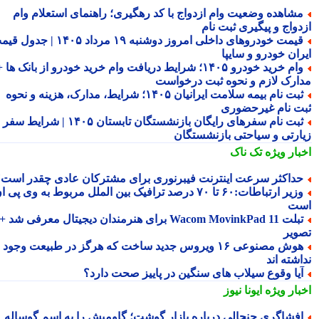
شاهده وضعیت وام ازدواج با کد رهگیری؛ راهنمای استعلام وام
دواج و پیگیری ثبت نام
قیمت خودروهای داخلی امروز دوشنبه ۱۹ مرداد ۱۴۰۵ | جدول قیمت
ران خودرو و سایپا
وام خرید خودرو ۱۴۰۵؛ شرایط دریافت وام خرید خودرو از بانک ها +
ارک لازم و نحوه ثبت درخواست
ثبت نام بیمه سلامت ایرانیان ۱۴۰۵؛ شرایط، مدارک، هزینه و نحوه
ت نام غیرحضوری
ثبت نام سفرهای رایگان بازنشستگان تابستان ۱۴۰۵ | شرایط سفر
ارتی و سیاحتی بازنشستگان
بار ویژه
تک ناک
داکثر سرعت اینترنت فیبرنوری برای مشترکان عادی چقدر است؟
وزیر ارتباطات:۶۰ تا ۷۰ درصد ترافیک بین الملل مربوط به وی پی ان
ت
تبلت Wacom MovinkPad 11 برای هنرمندان دیجیتال معرفی شد +
ویر
هوش مصنوعی ۱۶ ویروس جدید ساخت که هرگز در طبیعت وجود
شته اند
یا وقوع سیلاب های سنگین در پاییز صحت دارد؟
بار ویژه
ایونا نیوز
فشاگری جنجالی درباره بازار گوشت؛ گاومیش را به اسم گوساله