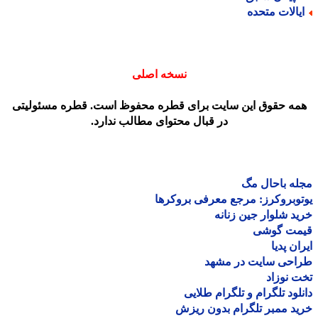
یالات متحده
نسخه اصلی
مه حقوق این سایت برای قطره محفوظ است. قطره مسئولیتی
در قبال محتوای مطالب ندارد.
ه باحال مگ
وبروکرز: مرجع معرفی بروکرها
د شلوار جین زنانه
مت گوشی
ان پدیا
احی سایت در مشهد
 نوزاد
لود تلگرام و تلگرام طلایی
د ممبر تلگرام بدون ریزش