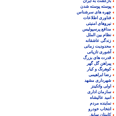
ازگشت به ایران
وسته پوسته شدن
هره های سرشناس
ناوری اطلاعات
یروهای امنیتی
دافع پرسپولیس
ظام بین الملل
ندگی عاشقانه
حدودیت زمانی
شوری تازیانی
درت های بزرگ
یراهن گل گهر
وهرنگ و کیار
ضا ابراهیمی
هرداری مشهد
ولی واتکینز
ازمان اداری
مید عالیشاه
ماینده مردم
نتخاب خودرو
اپیتان سابق