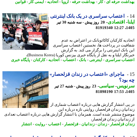
اشت حرفه ای
-
کار
-
بهداشت حرفه
-
اروپا
-
اتحادیه
-
ایمنی کار
-
قوانین
اعتصاب سراسری در یک بانک اینترنتی
ا
-
اقتصادی
-
20 روز پیش - سه شنبه 30 تیر
81919340
1405
ادیه کارکنان کاکائوبانک در اعتراض به عدم
فیت در پرداخت ها، نخستین اعتصاب سراسری
 بانک اینترنتی را برگزار می کند. به گزارش
ار ایلنا و به نقل از پایگاه خبری بیزنس کوریا (Business Korea)،
صاب سراسری
-
اینترنتی
-
بانک
-
اعتصاب
-
اتحادیه
-
کارکنان
-
پایگاه خبری
ماجرای «اعتصاب در زندان قزلحصار»
بود؟
نویس
-
سیاسی
-
23 روز پیش - شنبه 27 تیر
81898190
1405
پی انتشار گزارش هایی درباره اعتصاب شماری از
انیان زندان قزلحصار، روایتی تازه درباره این
وع منتشر شده است. همزمان با انتشار گزارش هایی درباره اعتصاب تعدادی
زندانیان زندان قزلحصار،
ان قزلحصار
-
زندان
-
زندانیان
-
قزلحصار
-
اعتصاب
-
روایت
-
انتشار