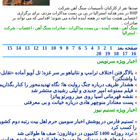
ا نفر از کارکنان تأسیسات سنگ آهن شرکت
BHP در بندر هدلند استرالیا در پی بن بست مذاکرات مزدی، برای برگزاری
صابی هشت ساعته در هفته آینده آماده می شوند؛ اقدامی که می تواند بر
رات ...
 آهن
-
هفته آینده
-
بن بست مذاکرات
-
صادرات سنگ آهن
-
اعتصاب
-
شرکت
ترالیا
حه بعد
1
2
3
4
5
6
7
8
9
10
11
12
13
14
15
20
19
18
17
بار ویژه
سرنویس
الاگرفتن اختلاف ترامپ و نتانیاهو بر سر غزه؛ تل آویو آماده «تقابل»
 واشنگتن؟
شدار ظریف درباره جنگ روایت ها؛ نگاه تهدیدمحور را کنار بگذاریم
یلم ممنوعه امیر جدیدی و لیلی رشیدی منتشر شد
قشه قهرمانی آسیا روی میز روبرتو پیاتزا
ست معنادار منوچهر هادی درباره خیانت و بی معرفتی
بار ویژه
تسنیم نیوز
سنیم فارس در پوشش اخبار سومین حرم اهل بیت رتبه دوم کشور
 کسب کرد
دد روزانه 1400 کامیون در دوغارون؛ صف ها طولانی شد
رمایه های خرد سمنانی ها به پروژه های انرژی خورشیدی هدایت