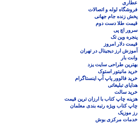
اری
شگاه لوله و اتصالات
 زنده جام جهانی
مت طلا دست دوم
ر اچ پی
ره وین تک
ت دلار امروز
زش ارز دیجیتال در تهران
ت بار
رین طراحی سایت یزد
د مانیتور استوک
د فالوور پاپ آپ اینستاگرام
یای تبلیغاتی
ید سالت
نه چاپ کتاب با ارزان ترین قیمت
 کتاب ویژه رتبه بندی معلمان
موزیک
مات مرکزی بوش