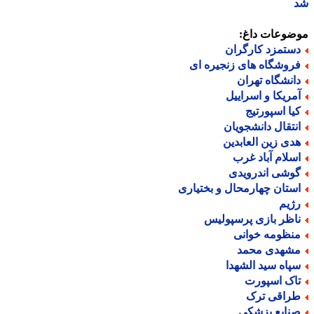
ضوعات داغ:
ستمزد کارگران
روشگاه های زنجیره ای
انشگاه تهران
مریکا و اسراییل
یا اسپورتیج
نتقال دانشجویان
دی زین العابدین
سلام آباد غرب
وشی اندرویدی
ستان چهارمحال و بختیاری
ژیم
اظر بازی پرسپولیس
نظومه خوانی
شهدی محمد
پاه سید الشهدا
اک اسپورت
راقی ترک
نایع پزشکی