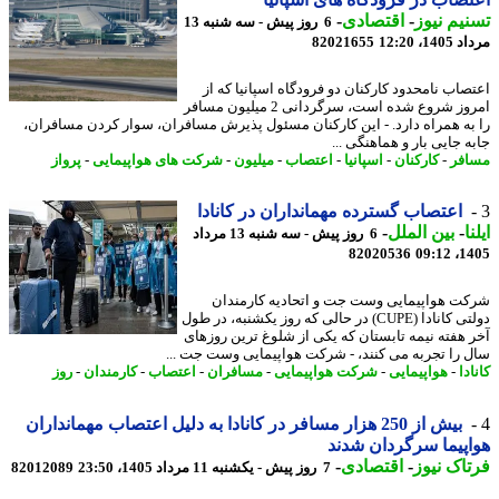
یم نیوز
-
اقتصادی
-
6 روز پیش - سه شنبه 13
1، 12:20
82021655
صاب نامحدود کارکنان دو فرودگاه اسپانیا که از
امروز شروع شده است، سرگردانی 2 میلیون مسافر
به همراه دارد. - این کارکنان مسئول پذیرش مسافران، سوار کردن مسافران،
 جایی بار و هماهنگی ...
فر
-
کارکنان
-
اسپانیا
-
اعتصاب
-
میلیون
-
شرکت های هواپیمایی
-
پرواز
اعتصاب گسترده مهمانداران در کانادا
ا
-
بین الملل
-
6 روز پیش - سه شنبه 13 مرداد
82020536
1405
ت هواپیمایی وست جت و اتحادیه کارمندان
دولتی کانادا (CUPE) در حالی که روز یکشنبه، در طول
 هفته نیمه تابستان که یکی از شلوغ ترین روزهای
 را تجربه می کنند، - شرکت هواپیمایی وست جت ...
دا
-
هواپیمایی
-
شرکت هواپیمایی
-
مسافران
-
اعتصاب
-
کارمندان
-
روز
بیش از 250 هزار مسافر در کانادا به دلیل اعتصاب مهمانداران
پیما سرگردان شدند
اک نیوز
-
اقتصادی
-
7 روز پیش - یکشنبه 11 مرداد 1405، 23:50
82012089