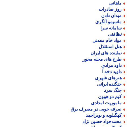
اهانی
وز صادرات
یدان دادن
اسیمو آلگری
امانه سرا
ظافتی
واد خام معدنی
تل استقلال
ماینده های ایران
رح های محله محور
اود مرادی
اوید دخه آ
نرهای شهری
نگنده ایرانی
نگ سرد
یم دو هوون
اموریت امدادی
رفه جویی در مصرف برق
هگیلویه و بویراحمد
حمدجواد حسین نژاد