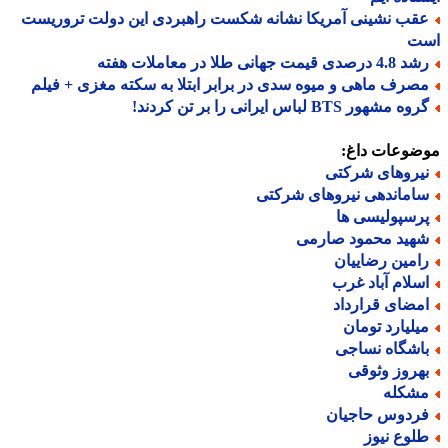
قب نشینی آمریکا نشانه شکست راهبردی این دولت تروریست
ت
 درصدی قیمت جهانی طلا در معاملات هفته
صرف ماهی و میوه سدی در برابر ابتلا به سکته مغزی + فیلم
ه مشهور BTS لباس ایرانی را بر تن کردند!
ضوعات داغ:
یروهای شرکتی
اماندهی نیروهای شرکتی
رسپولیسی ها
هید محمود صارمی
امین رضاییان
سلام آباد غرب
مضای قرارداد
یلیارد تومان
اشگاه نساجی
هروز وثوقی
شکله
ردوس حاجیان
لوع نیوز