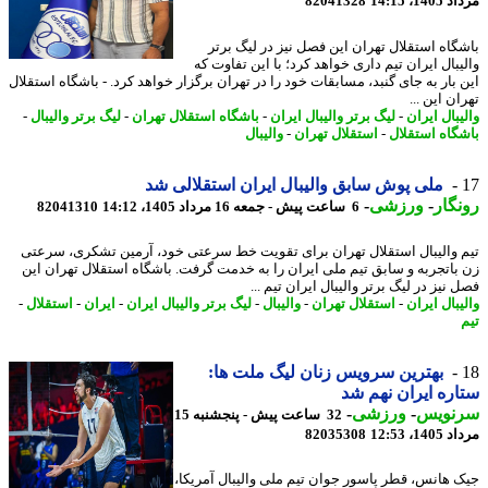
1، 14:15
82041328
گاه استقلال تهران این فصل نیز در لیگ برتر
یبال ایران تیم داری خواهد کرد؛ با این تفاوت که
 بار به جای گنبد، مسابقات خود را در تهران برگزار خواهد کرد. - باشگاه استقلال
ن این ...
بال ایران
-
لیگ برتر والیبال ایران
-
باشگاه استقلال تهران
-
لیگ برتر والیبال
-
گاه استقلال
-
استقلال تهران
-
والیبال
ملی پوش سابق والیبال ایران استقلالی شد
گار
-
ورزشی
-
6 ساعت پیش - جمعه 16 مرداد 1405، 14:12
82041310
 والیبال استقلال تهران برای تقویت خط سرعتی خود، آرمین تشکری، سرعتی
باتجربه و سابق تیم ملی ایران را به خدمت گرفت. باشگاه استقلال تهران این
نیز در لیگ برتر والیبال ایران تیم ...
بال ایران
-
استقلال تهران
-
والیبال
-
لیگ برتر والیبال ایران
-
ایران
-
استقلال
-
بهترین سرویس زنان لیگ ملت ها:
ره ایران نهم شد
نویس
-
ورزشی
-
32 ساعت پیش - پنجشنبه 15
1، 12:53
82035308
 هانس، قطر پاسور جوان تیم ملی والیبال آمریکا،