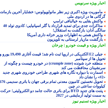
بار ویژه
سرنویس
أموریت ویژه اکبری زیر نظر مانولوپولوس: خشایار آخرین بازمانده
گانی ها در اردوی ملی
اکنش بقایی به خیالبافی ترامپ
مذاکرات جدی برای تمدید قرارداد با گلر اسپانیایی/ کادوی تولد 40
لگی آدان: بازگشت به استقلال!
اکنش همتی به اظهارات وزیر خزانه داری آمریکا
ازگشت مازیار لرستانی به تلویزیون
بار ویژه
و قیمت خودرو | چرخان
جیلی E2 الکتریکی در اروپا ثبت نام شد؛ قیمت آغازی 19,490 یورو و
ویل ها از سپتامبر
منطقه خرد شونده (crumple zone) در خودرو چیست و چگونه از
نشینان محافظت می کند
سمارت با دیواره نگاره های شهری طراحی خودروی شهری جدید
تحویل نخستین کامیون معدنی تمام برقی جهان با باتری سدیمی 676
لووات ساعتی در چین
پتنت های جدید BYD برای باتری حالت جامد دو الکترولیتی؛ حرکت
سمت تولید آزمایشی در 2027
بار ویژه
تسنیم نیوز