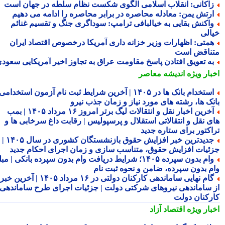
اکانی: انقلاب اسلامی الگوی شکست نظام سلطه در جهان است
رتش یمن: معادله محاصره در برابر محاصره را ادامه می دهیم
اکنش بقایی به خیالبافی ترامپ: سوداگری جنگ و تقسیم غنائم
الی
متی: اظهارات وزیر خزانه داری آمریکا درخصوص اقتصاد ایران
ناقض است
ه تعویق افتادن پاسخ مقاومت عراق به تجاوز اخیر آمریکایی سعودی
بار ویژه
اندیشه معاصر
استخدام بانک ها در ۱۴۰۵ | آخرین شرایط ثبت نام آزمون استخدامی
نک ها، رشته های مورد نیاز و زمان جذب نیرو
آخرین اخبار نقل و انتقالات لیگ برتر امروز ۱۶ مرداد ۱۴۰۵ | بمب
ی نقل و انتقالاتی استقلال و پرسپولیس | رقابت داغ سرخابی ها و
اکتور برای ستاره جدید
جدیدترین خبر افزایش حقوق بازنشستگان کشوری در سال ۱۴۰۵ |
ئیات افزایش حقوق، متناسب سازی و زمان اجرای احکام جدید
وام بدون سپرده ۱۴۰۵؛ شرایط دریافت وام بدون سپرده بانکی | مبلغ
م بدون سپرده، ضامن و نحوه ثبت نام
گام نهایی ساماندهی کارکنان دولتی در ۱۶ مرداد ۱۴۰۵ | آخرین خبر
 ساماندهی نیروهای شرکتی دولت | جزئیات اجرای طرح ساماندهی
رکنان دولت
بار ویژه
اقتصاد آزاد