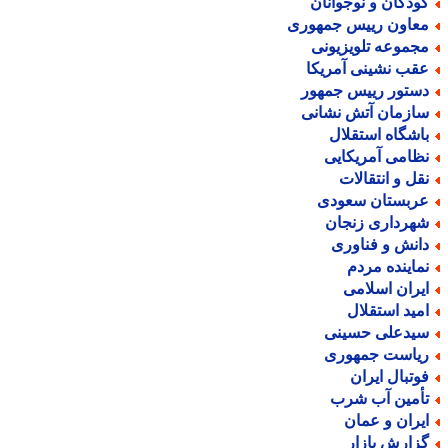
ودکان و نوجوانان
عاون رییس جمهوری
جموعه تلویزیونی
قب نشینی آمریکا
ستور رییس جمهور
ازمان آتش نشانی
اشگاه استقلال
ظامی آمریکایی
قل و انتقالات
ربستان سعودی
هرداری زنجان
انش و فناوری
ماینده مردم
یران اسلامی
مید استقلال
یدعلی حسینی
یاست جمهوری
وتبال ایران
أمین آب شرب
یران و عمان
زارش بازار