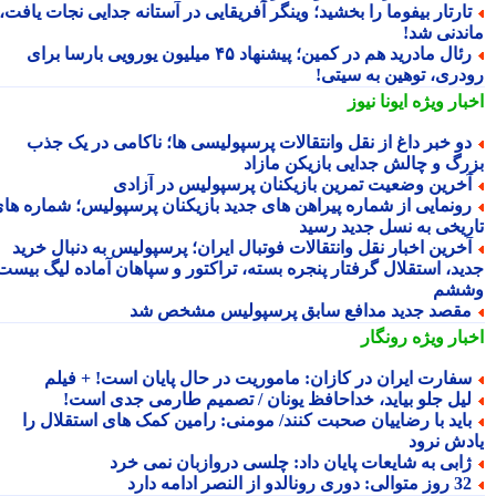
ارتار بیفوما را بخشید؛ وینگر آفریقایی در آستانه جدایی نجات یافت،
ندنی شد!
رئال مادرید هم در کمین؛ پیشنهاد ۴۵ میلیون یورویی بارسا برای
دری، توهین به سیتی!
بار ویژه
ایونا نیوز
و خبر داغ از نقل وانتقالات پرسپولیسی ها؛ ناکامی در یک جذب
رگ و چالش جدایی بازیکن مازاد
خرین وضعیت تمرین بازیکنان پرسپولیس در آزادی
ونمایی از شماره پیراهن های جدید بازیکنان پرسپولیس؛ شماره های
ریخی به نسل جدید رسید
خرین اخبار نقل وانتقالات فوتبال ایران؛ پرسپولیس به دنبال خرید
ید، استقلال گرفتار پنجره بسته، تراکتور و سپاهان آماده لیگ بیست
شم
قصد جدید مدافع سابق پرسپولیس مشخص شد
بار ویژه
رونگار
فارت ایران در کازان: ماموریت در حال پایان است! + فیلم
یل جلو بیاید، خداحافظ یونان / تصمیم طارمی جدی است!
اید با رضاییان صحبت کنند/ مومنی: رامین کمک های استقلال را
دش نرود
ابی به شایعات پایان داد: چلسی دروازبان نمی خرد
 متوالی: دوری رونالدو از النصر ادامه دارد