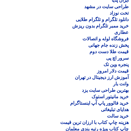
ان پدیا
احی سایت در مشهد
 نوزاد
لود تلگرام و تلگرام طلایی
د ممبر تلگرام بدون ریزش
اری
شگاه لوله و اتصالات
 زنده جام جهانی
مت طلا دست دوم
ر اچ پی
ره وین تک
ت دلار امروز
زش ارز دیجیتال در تهران
ت بار
رین طراحی سایت یزد
د مانیتور استوک
د فالوور پاپ آپ اینستاگرام
یای تبلیغاتی
ید سالت
نه چاپ کتاب با ارزان ترین قیمت
 کتاب ویژه رتبه بندی معلمان