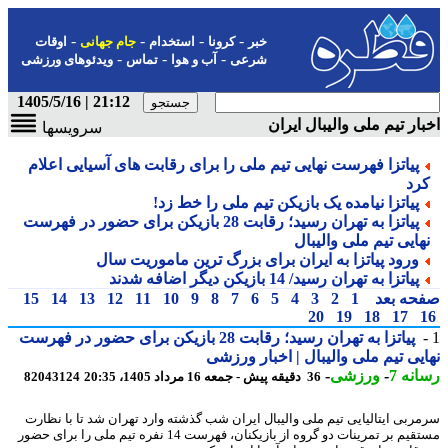
-
-
-
-
خبر
کرونا
استخدام
جام جهانی
اوقات
-
-
-
شرعی
آب و هوا
تماس
ویدئوهای ورزشی
21:12 | 1405/5/16
ار تیم ملی والیبال ایران
سرویسها
پیاتزا فهرست نهایی تیم ملی را برای رقابت های آسیایی اعلام
رد
پیاتزا نیامده یک بازیکن تیم ملی را خط زد!
پیاتزا به تهران رسید؛ رقابت 28 بازیکن برای حضور در فهرست
هایی تیم ملی والیبال
ورود پیاتزا به ایران برای بزرگ ترین ماموریت سال
پیاتزا به تهران رسید/ 14 بازیکن دیگر اضافه شدند
حه بعد
1
2
3
4
5
6
7
8
9
10
11
12
13
14
15
20
19
18
17
پیاتزا به تهران رسید؛ رقابت 28 بازیکن برای حضور در فهرست
یی تیم ملی والیبال | اخبار ورزشی
نه 7
-
ورزشی
-
36 دقیقه پیش - جمعه 16 مرداد 1405، 20:35
82043124
ربی ایتالیایی تیم ملی والیبال ایران شب گذشته وارد تهران شد تا با نظارت
مستقیم بر تمرینات دو گروه از بازیکنان، فهرست 14 نفره تیم ملی را برای حضور