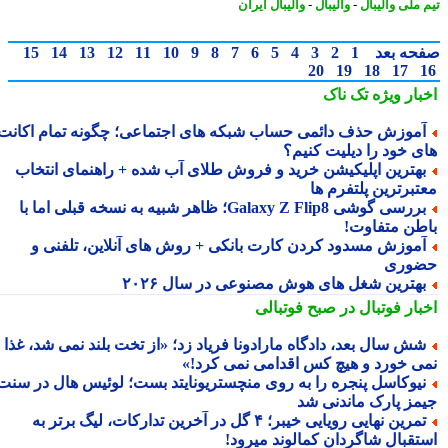
 ملی والیبال
-
والیبال
-
والیبال ایران
حه بعد
1
2
3
4
5
6
7
8
9
10
11
12
13
14
15
20
19
18
17
بار ویژه
تک ناک
موزش حذف دائمی حساب شبکه های اجتماعی؛ چگونه تمام اکانت
ی خود را دیلیت کنیم؟
هترین اپلیکیشن خرید و فروش طلای آب شده + راهنمای انتخاب
تبرترین پلتفرم ها
بررسی گوشی Galaxy Z Flip8؛ ظاهر شبیه به نسخه قبلی اما با
طن متفاوت!
موزش مسدود کردن کارت بانکی + روش های آنلاین، تلفنی و
وری
هترین شغل های هوش مصنوعی در سال ۲۰۲۶
بار فوتبال در صبح فوتبالی
ش سال بعد، دادگاه مارادونا فریاد زد؛ «از تخت بلند نمی شد، غذا
ی خورد و هیچ کس اقدامی نمی کرد!»
یوکاسل پنجره را به روی منچستریونایتد بست؛ لوئیس هال در سنت
مز پارک ماندنی شد
تمرین نهایی رویایی خیبر؛ ۴ گل در آخرین تدارکات، لیگ برتر به
تقبال شاگردان کمالوند میرود!