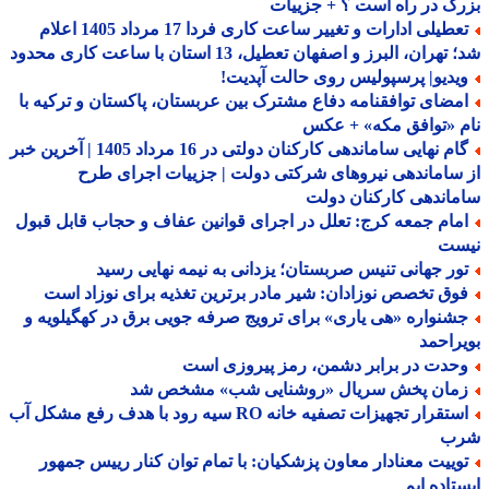
گ در راه است ؟ + جزییات
تعطیلی ادارات و تغییر ساعت کاری فردا 17 مرداد 1405 اعلام
هران، البرز و اصفهان تعطیل، 13 استان با ساعت کاری محدود
یدیو| پرسپولیس روی حالت آپدیت!
مضای توافقنامه دفاع مشترک بین عربستان، پاکستان و ترکیه با
 «توافق مکه» + عکس
گام نهایی ساماندهی کارکنان دولتی در 16 مرداد 1405 | آخرین خبر
ساماندهی نیروهای شرکتی دولت | جزییات اجرای طرح
اندهی کارکنان دولت
مام جمعه کرج: تعلل در اجرای قوانین عفاف و حجاب قابل قبول
ست
ور جهانی تنیس صربستان؛ یزدانی به نیمه نهایی رسید
وق تخصص نوزادان: شیر مادر برترین تغذیه برای نوزاد است
شنواره «هی یاری» برای ترویج صرفه جویی برق در کهگیلویه و
راحمد
حدت در برابر دشمن، رمز پیروزی است
مان پخش سریال «روشنایی شب» مشخص شد
استقرار تجهیزات تصفیه خانه RO سیه رود با هدف رفع مشکل آب
ب
وییت معنادار معاون پزشکیان: با تمام توان کنار رییس جمهور
تاده ایم