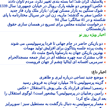
لاستیک گران شد؛ اما بسته بندی تغییر نکرد، مردم تاوان دادند
کس| اتوبوس دو طبقه پارک رویال در خیابان جمهوری؛ سال 1339
وک سنگین به بازار مسکن تهران / بازار ملک وارد فاز جدید
کس| سفر به گذشته؛ ماریه، زن ابن حر سریال مختارنامه با پای
 و در 41 سالگی؛ سال 94
رخواست نماینده مجلس برای تسریع در همسان سازی حقوق
زنشستگان
بار ویژه
روز نو
و بازیکن حاضر در جام جهانی تا فردا پرسپولیسی می شوند
شت پرده جلسه پنتاگون برای افزایش تولید مهمات
هترین بازیکن جهان به بارسلونا پاسخ مثبت داد
اب مشترک سه چهره منطقه ای در نماز جمعه مسجدالحرام
رمربی افسانه ای ایتالیا چشم از جهان فروبست
ار داغ:
وضع جدید نساجی درباره ایری و طاهری
ینه پرسپولیس با 70 میلیارد تومان به فروش رسید
سمی| امضای قرارداد یک ملی پوش با استقلال +عکس
امین رضاییان در پرسپولیس؟ بیشعور است!/ لوگوی استقلال را
 از پول ماچ کرد!
عمار پرسپولیس به دنبال بازگشت به مستطیل سبز ؛ سورپرایز