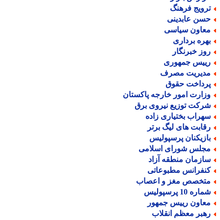
رویج فرهنگ
سن عابدینی
عاون سیاسی
هره برداری
وز خبرنگار
ییس جمهوری
دیریت مصرف
رداخت حقوق
زارت امور خارجه پاکستان
رکت توزیع نیروی برق
هراب بختیاری زاده
قابت های لیگ برتر
ازیکنان پرسپولیس
جلس شورای اسلامی
ازمان منطقه آزاد
نفرانس مطبوعاتی
تخصص مغز و اعصاب
اره 10 پرسپولیس
عاون رییس جمهور
هبر معظم انقلاب