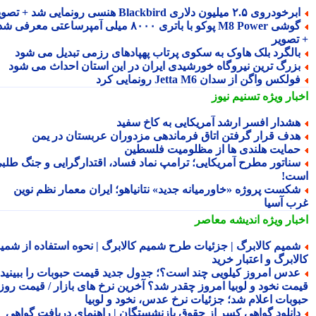
رخودروی ۲.۵ میلیون دلاری Blackbird هنسی رونمایی شد + تصویر
گوشی M8 Power پوکو با باتری ۸۰۰۰ میلی آمپرساعتی معرفی شد
تصویر
الگرد بلک هاوک به سکوی پرتاب پهپادهای رزمی تبدیل می شود
زرگ ترین نیروگاه خورشیدی ایران در این استان احداث می شود
ولکس واگن از سدان Jetta M6 رونمایی کرد
بار ویژه
تسنیم نیوز
شدار افسر ارشد آمریکایی به کاخ سفید
دف قرار گرفتن اتاق فرماندهی مزدوران عربستان در یمن
مایت هلندی ها از مظلومیت فلسطین
ناتور مطرح آمریکایی؛ ترامپ نماد فساد، اقتدارگرایی و جنگ طلبی
ت!
کست پروژه «خاورمیانه جدید» نتانیاهو؛ ایران معمار نظم نوین
ب آسیا
بار ویژه
اندیشه معاصر
میم کالابرگ | جزئیات طرح شمیم کالابرگ | نحوه استفاده از شمیم
لابرگ و اعتبار خرید
دس امروز کیلویی چند است؟؛ جدول جدید قیمت حبوبات را ببینید /
مت نخود و لوبیا امروز چقدر شد؟ آخرین نرخ های بازار / قیمت روز
وبات اعلام شد؛ جزئیات نرخ عدس، نخود و لوبیا
انلود گواهی کسر از حقوق بازنشستگان | راهنمای دریافت گواهی