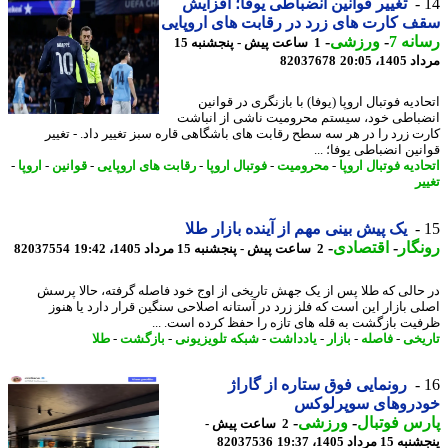
تغییر قوانین انضباطی یوفا؛ افزایش
 کارت های زرد در رقابت های اروپایی
نه 7
-
ورزشی
-
1 ساعت پیش - پنجشنبه 15
1، 20:05
82037678
دیه فوتبال اروپا (یوفا) با بازنگری در قوانین
باطی خود، سیستم محرومیت ناشی از انباشت
ت زرد را در هر سه سطح رقابت های باشگاهی قاره سبز تغییر داد. - تغییر
ین انضباطی یوفا؛ ...
دیه فوتبال اروپا
-
محرومیت
-
فوتبال اروپا
-
رقابت های اروپایی
-
قوانین
-
اروپا
-
ر
یک پیش بینی مهم از آینده بازار طلا
گار
-
اقتصادی
-
2 ساعت پیش - پنجشنبه 15 مرداد 1405، 19:42
82037554
حالی که طلا پس از یک جهش تاریخی از اوج خود فاصله گرفته، حالا پرسش
ی بازار این است که فلز زرد در آستانه اصلاحی سنگین قرار دارد یا هنوز
یت بازگشت به قله های تازه را حفظ کرده است. ...
یخی
-
فاصله
-
بازار
-
یادداشت
-
شبکه تلویزیونی
-
بازگشت
-
طلا
رونمایی فوق ستاره از گاراژ
دروهای سوپرلوکس
س فوتبال
-
ورزشی
-
2 ساعت پیش -
 مرداد 1405، 19:37
82037536