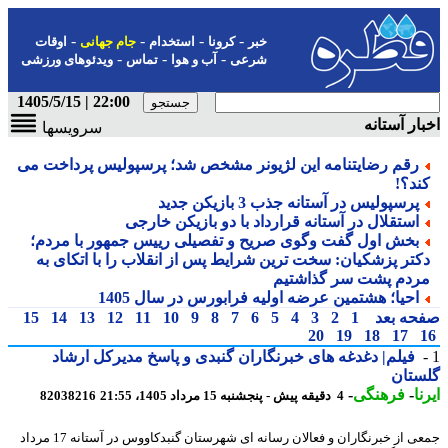
-
-
-
-
خبر
کرونا
استخدام
جام جهانی
اوقات
-
-
-
شرعی
آب و هوا
تماس
ویدئوهای ورزشی
22:00 | 1405/5/15
ار آستانه
سرویسها
رقم رضایتنامه این لژیونر مشخص شد؛ پرسپولیس پرداخت می
ند؟!
پرسپولیس در آستانه جذب 3 بازیکن جدید
استقلال در آستانه قرارداد با دو بازیکن خارجی
بخش اول گفت وگوی صریح و تفصیلی رییس جمهور با مردم؛
کتر پزشکیان: سخت ترین شرایط پس از انقلاب را با اتکای به
ردم پشت سر گذاشتیم
احیا؛ هشتمین عرضه اولیه فرابورس در سال 1405
حه بعد
1
2
3
4
5
6
7
8
9
10
11
12
13
14
15
20
19
18
17
فیلم| دغدغه های خبرنگاران گنبدی و پاسخ مدیرکل ارشاد
ستان
ا
-
فرهنگی
-
4 دقیقه پیش - پنجشنبه 15 مرداد 1405، 21:55
82038216
جمعی از خبرنگاران و فعالان رسانه ای شهرستان گنبدکاووس در آستانه 17 مرداد