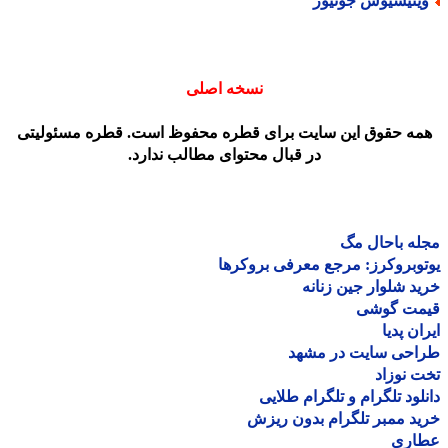
ینیسیوس جونیور
نسخه اصلی
مه حقوق این سایت برای قطره محفوظ است. قطره مسئولیتی
در قبال محتوای مطالب ندارد.
ه باحال مگ
وبروکرز: مرجع معرفی بروکرها
د شلوار جین زنانه
مت گوشی
ان پدیا
احی سایت در مشهد
 نوزاد
لود تلگرام و تلگرام طلایی
د ممبر تلگرام بدون ریزش
اری