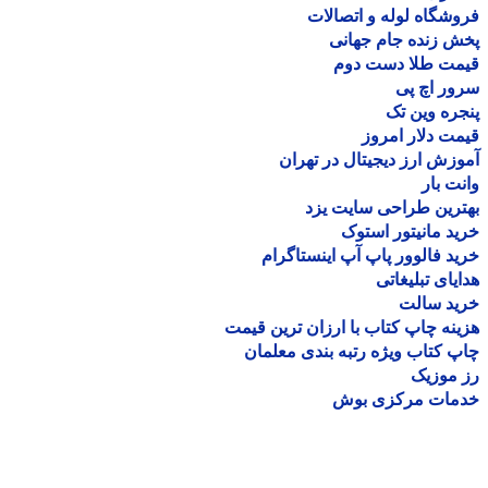
شگاه لوله و اتصالات
 زنده جام جهانی
مت طلا دست دوم
ر اچ پی
ره وین تک
ت دلار امروز
زش ارز دیجیتال در تهران
ت بار
رین طراحی سایت یزد
د مانیتور استوک
د فالوور پاپ آپ اینستاگرام
یای تبلیغاتی
ید سالت
نه چاپ کتاب با ارزان ترین قیمت
 کتاب ویژه رتبه بندی معلمان
موزیک
مات مرکزی بوش