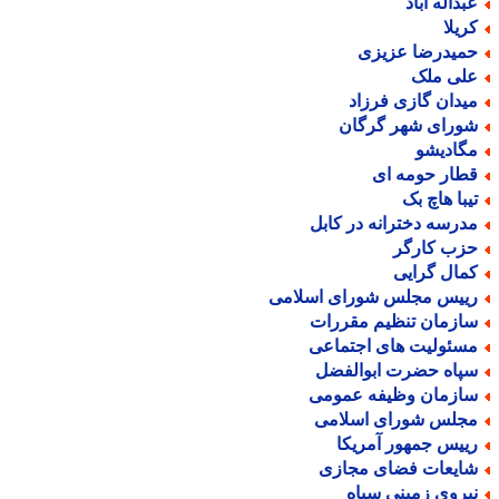
بداله آباد
ریلا
میدرضا عزیزی
لی ملک
یدان گازی فرزاد
ورای شهر گرگان
گادیشو
طار حومه ای
یبا هاچ بک
درسه دخترانه در کابل
زب کارگر
مال گرایی
ییس مجلس شورای اسلامی
ازمان تنظیم مقررات
سئولیت های اجتماعی
پاه حضرت ابوالفضل
ازمان وظیفه عمومی
جلس شورای اسلامی
ییس جمهور آمریکا
ایعات فضای مجازی
یروی زمینی سپاه