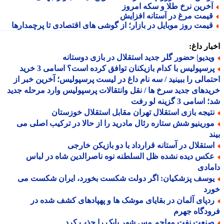
خرین نرخ طلا و سکه امروز
یمت مرغ در آستانه افزایش
یمت روز موبایل در بازار؛ از گوشی های اقتصادی تا پرچمدارها
ار داغ:
یدیو| حضور گلر جدید استقلال در بازی دوستانه
پرسپولیس با کدام بازیکنان توافق کرده است؟ اسامی 3 خرید
مالی را ببینید / سه نام داغ در لیست پرسپولیس؛ آخرین خبر از
دهای جدید سرخ ها / نقل وانتقالات پرسپولیس وارد مرحله جدید
سامی 3 گزینه لو رفت
تیجه بازی استقلال تهران مقابل استقلال خوزستان
ورینیو شش ستاره رئال مادرید را از حالا در ترکیب اصلی می
د
ستقلال در آستانه قرارداد با دو بازیکن خارجی
کس دیده نشده ظل السلطنه نوه ناصرالدین شاه در لباس
ادی
وسف پزشکیان: اگر دولت شکست بخورد، ایران شکست می
رد
دپای آلمان در بقایای موشک ها و پهپادهای کشف شده در
دگاه جهرم
نعت نفت مهاجم مس شهر بابک را جذب کرد