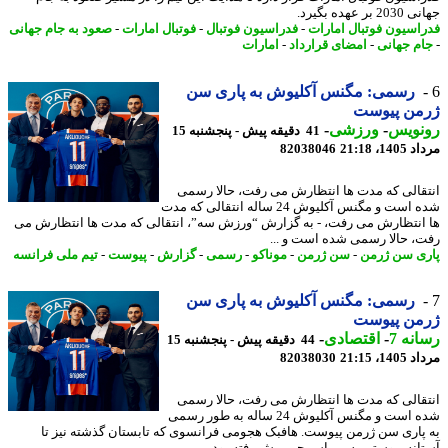
ر عهده بگیرد.
اسیون فوتبال امارات
-
فدراسیون فوتبال
-
فوتبال امارات
-
صعود به جام جهانی
م جهانی
-
امضای قرارداد
-
امارات
رسمی: مگنس آکلیوش به پاری سن
من پیوست
نویس
-
ورزشی
-
41 دقیقه پیش - پنجشنبه 15
1، 21:18
82038046
قالی که مدت ها انتظارش می رفت، حالا رسمی
شده است و مگنس آکلیوش 24 ساله انتقالی که مدت
انتظارش می رفت، - به گزارش “ورزش سه”، انتقالی که مدت ها انتظارش می
، حالا رسمی شده است و ...
ی سن ژرمن
-
سن ژرمن
-
موناکو
-
رسمی
-
گزارش
-
پیوست
-
تیم ملی فرانسه
رسمی: مگنس آکلیوش به پاری سن
من پیوست
نه 7
-
اقتصادی
-
44 دقیقه پیش - پنجشنبه 15
1، 21:15
82038030
قالی که مدت ها انتظارش می رفت، حالا رسمی
شده است و مگنس آکلیوش 24 ساله به طور رسمی
پاری سن ژرمن پیوست. هافبک هجومی فرانسوی که تابستان گذشته نیز تا
انه پیوستن به پی اس جی پیش رفته بود،