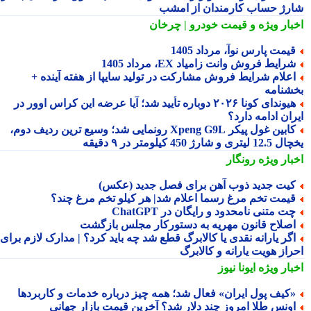
رژ حساب کارمندان از امشب
بار ویژه
و قیمت خودرو | چرخان
یمت پارس نوآ، مرداد 1405
رایط فروش وانت زامیاد EX، مرداد 1405
علام شرایط فروش مشارکت در تولید سایپا از هفته آینده +
شنامه
هیوندای کونا ۲۰۲۶ دوباره تأیید شد؛ آیا عرضه این کراس اوور در
ان ادامه دارد؟
کابین غول پیکر Xpeng G9L رونمایی شد؛ وسیع ترین ردیف دوم،
ری و شارژ 450 کیلومتر در ۹ دقیقه
بار ویژه
رونگار
یت جدید ذوب آهن برای فصل جدید (عکس)
یمت تخم مرغ رسما اعلام شد| هر کیلو تخم مرغ چند؟
ت متنی نامحدود و رایگان در ChatGPT
صلاح قانون مهریه به دستورکار مجلس بازگشت
گر یارانه نقدی یا کالابرگ قطع شد چه باید کرد؟ | مدارک لازم برای
راز هویت یارانه و کالابرگ
بار ویژه
ایونا نیوز
کیف پول ایران» فعال شد؛ همه چیز درباره خدمات و کاربردها
ونس طلا امروز چند دلار شد؟ آخرین قیمت بازار جهانی