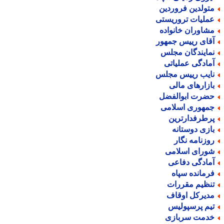
تولدین فروردین
ملیات تروریستی
شاوران خانواده
قای رییس جمهور
مایندگان مجلس
مادگی عملیاتی
ایب رییس مجلس
ازارهای مالی
ضرت ابوالفضل
مهوری اسلامی
رطرفدارترین
ازی دوستانه
وزنامه نگار
ورای اسلامی
مادگی دفاعی
رمانده سپاه
نظیم مقررات
دیرکل اوقاف
یم پرسپولیس
دمت سربازی