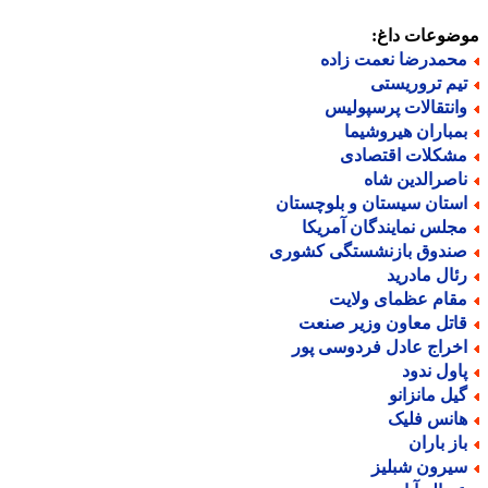
ضوعات داغ:
حمدرضا نعمت زاده
یم تروریستی
انتقالات پرسپولیس
مباران هیروشیما
شکلات اقتصادی
اصرالدین شاه
ستان سیستان و بلوچستان
جلس نمایندگان آمریکا
ندوق بازنشستگی کشوری
ئال مادرید
قام عظمای ولایت
اتل معاون وزیر صنعت
خراج عادل فردوسی پور
اول ندود
یل مانزانو
انس فلیک
از باران
یرون شبلیز