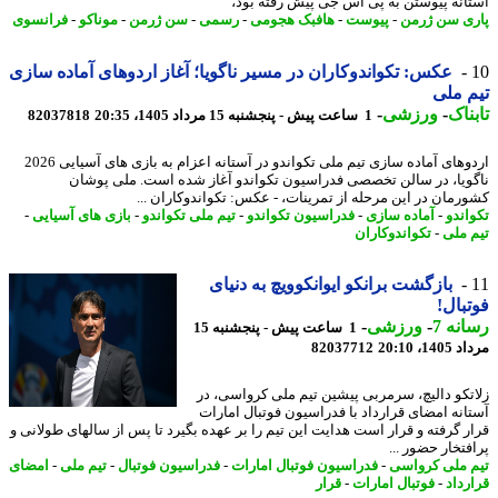
انه پیوستن به پی اس جی پیش رفته بود،
ی سن ژرمن
-
پیوست
-
هافبک هجومی
-
رسمی
-
سن ژرمن
-
موناکو
-
فرانسوی
عکس: تکواندوکاران در مسیر ناگویا؛ آغاز اردوهای آماده سازی
 ملی
ناک
-
ورزشی
-
1 ساعت پیش - پنجشنبه 15 مرداد 1405، 20:35
82037818
اردوهای آماده سازی تیم ملی تکواندو در آستانه اعزام به بازی های آسیایی 2026
ویا، در سالن تخصصی فدراسیون تکواندو آغاز شده است. ملی پوشان
رمان در این مرحله از تمرینات، - عکس: تکواندوکاران ...
اندو
-
آماده سازی
-
فدراسیون تکواندو
-
تیم ملی تکواندو
-
بازی های آسیایی
-
 ملی
-
تکواندوکاران
بازگشت برانکو ایوانکوویچ به دنیای
بال!
نه 7
-
ورزشی
-
1 ساعت پیش - پنجشنبه 15
1، 20:10
82037712
تکو دالیچ، سرمربی پیشین تیم ملی کرواسی، در
انه امضای قرارداد با فدراسیون فوتبال امارات
ر گرفته و قرار است هدایت این تیم را بر عهده بگیرد تا پس از سالهای طولانی و
تخار حضور ...
 ملی کرواسی
-
فدراسیون فوتبال امارات
-
فدراسیون فوتبال
-
تیم ملی
-
امضای
رداد
-
فوتبال امارات
-
قرار