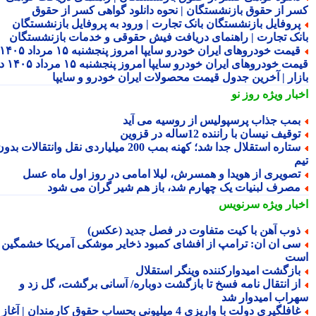
ر از حقوق بازنشستگان | نحوه دانلود گواهی کسر از حقوق
روفایل بازنشستگان بانک تجارت | ورود به پروفایل بازنشستگان
نک تجارت | راهنمای دریافت فیش حقوقی و خدمات بازنشستگان
قیمت خودروهای ایران خودرو سایپا امروز پنجشنبه ۱۵ مرداد ۱۴۰۵ |
قیمت خودروهای ایران خودرو سایپا امروز پنجشنبه ۱۵ مرداد ۱۴۰۵ در
زار | آخرین جدول قیمت محصولات ایران خودرو و سایپا
بار ویژه
روز نو
مب جذاب پرسپولیس از روسیه می آید
وقیف نیسان با راننده 12ساله در قزوین
ستاره استقلال جدا شد؛ کهنه بمب 200 میلیاردی نقل وانتقالات بدون
م
صویری از هویدا و همسرش، لیلا امامی در روز اول ماه عسل
صرف لبنیات یک چهارم شد، باز هم شیر گران می شود
بار ویژه
سرنویس
وب آهن با کیت متفاوت در فصل جدید (عکس)
ی ان ان: ترامپ از افشای کمبود ذخایر موشکی آمریکا خشمگین
ت
ازگشت امیدوارکننده وینگر استقلال
ز انتقال نامه فسخ تا بازگشت دوباره/ آسانی برگشت، گل زد و
راب امیدوار شد
غافلگیری دولت با واریزی 4 میلیونی بحساب حقوق کارمندان | آغاز