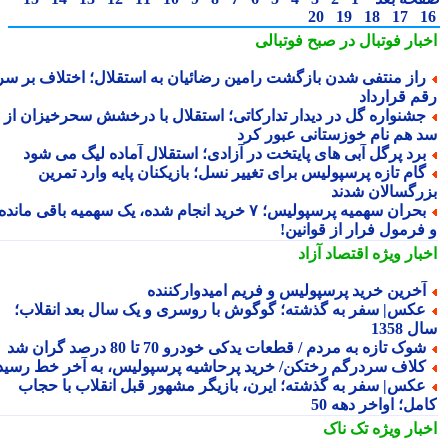
20
19
18
17
بار فوتبال در صبح فوتبالی
از منتفی شدن بازگشت رامین رضائیان به استقلال؛ اختلاف بر سر
م قرارداد
شنواره گل در دیدار تدارکاتی؛ استقلال با درخشش سحرخیزان از
 هم نام خوزستانی عبور کرد
رد پرگل آبی های پایتخت در آزادی؛ استقلال آماده لیگ می شود
ام تازه پرسپولیس برای تغییر نسل؛ بازیکنان پایه وارد تمرین
رگسالان شدند
بحران سهمیه پرسپولیس؛ ۷ خرید انجام شده، یک سهمیه باقی مانده
فرمول فرار از قوانین!
بار ویژه
اقتصاد آزاد
خرین خرید پرسپولیس و فریم امیدوارکننده
کس| سفر به گذشته؛ گوگوش با روسری و یک سال بعد انقلاب؛
1358
وک تازه به مردم / قطعات یدکی خودرو 70 تا 80 درصد گران شد
لاف سردرگم رختکن/ خرید پرحاشیه پرسپولیس، به آخر خط رسید!
کس| سفر به گذشته؛ ایرن، بازیگر مشهور قبل انقلاب با حجاب
ل؛ اواخر دهه 50
بار ویژه
تک ناک