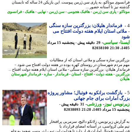
فرانسوی موناکو، به پاری سن ژرمن پیوست. این بازیکن 24 ساله که تابستان
ه نیز تا آستانه حضور ...
اکو
-
پاری سن ژرمن
-
هافبک هجومی
-
سن ژرمن
-
نهایی
-
هافبک
-
فرانسوی
فرماندار هلیلان: بزرگترین سازه سنگی
لاتی استان ایلام هفته دولت افتتاح می
د
نا
-
سیاسی
-
29 دقیقه پیش - پنجشنبه 15 مرداد
82038100
1405
گترین سازه سنگی و ملاتی استان که از مطالبات
 مردم شهرستان در روستای کهره بوده در هفته دولت افتتاح می شود. -
اندار هلیلان: بزرگترین سازه سنگی - ملاتی استان ایلام هفته دولت افتتاح ...
گترین
-
هفته دولت
-
افتتاح
-
استان
-
فرماندار
-
سازه
-
فرماندار شهرستان
لان
بازگشت برانکو به فوتبال؛ مشاور پروژه
گ امارات برای جام جهانی
نویس نیوز
-
ورزشی
-
31 دقیقه پیش -
 مرداد 1405، 21:28
82038093
گزارش زیرنویس، زلاتکو دالیچ، سرمربی پرافتخار
 ملی کرواسی، در آستانه امضای قرارداد با
اسیون فوتبال امارات قرار دارد تا هدایت این تیم را در مسیر صعود به جام