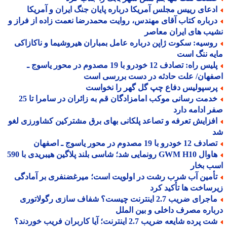
دعای رییس مجلس آمریکا درباره پایان جنگ ایران و آمریکا
رباره کتاب آقای مهندس، روایت محمدرضا نعمت زاده از فراز و
ب های ایران معاصر
وسیه: سکوت ژاپن درباره عامل بمباران هیروشیما و ناکازاکی
ه ننگ است
پلیس راه: تصادف 12 خودرو با 19 مصدوم در محور یاسوج ـ
فهان/ علت حادثه در دست بررسی است
رسپولیس دفاع چپ گل گهر را نخواست
خدمت رسانی موکب امامزادگان قم به زائران در سامرا تا 25
 ادامه دارد
فزایش تعرفه و تصاعد پلکانی بهای برق مشترکین کشاورزی لغو
 12 خودرو با 19 مصدوم در محور یاسوج ـ اصفهان
هاوال GWM H10 رونمایی شد؛ شاسی بلند پلاگین هیبریدی با 590
ب بخار
أمین آب شرب رشت در اولویت است؛ میرغضنفری بر آمادگی
ساخت ها تأکید کرد
ماجرای ضریب 2.7 اینترنت چیست؟ شفاف سازی رگولاتوری
اره مصرف داخلی و بین الملل
 پرده شایعه ضریب 2.7 اینترنت؛ آیا کاربران فریب خوردند؟