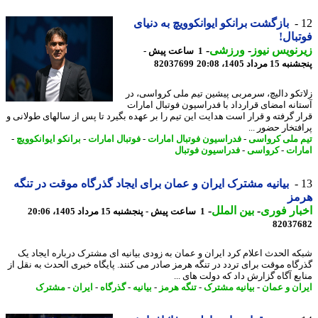
بازگشت برانکو ایوانکوویچ به دنیای
بال!
نویس نیوز
-
ورزشی
-
1 ساعت پیش -
 مرداد 1405، 20:08
82037699
تکو دالیچ، سرمربی پیشین تیم ملی کرواسی، در
انه امضای قرارداد با فدراسیون فوتبال امارات
ر گرفته و قرار است هدایت این تیم را بر عهده بگیرد تا پس از سالهای طولانی و
تخار حضور ...
 ملی کرواسی
-
فدراسیون فوتبال امارات
-
فوتبال امارات
-
برانکو ایوانکوویچ
-
رات
-
کرواسی
-
فدراسیون فوتبال
بیانیه مشترک ایران و عمان برای ایجاد گذرگاه موقت در تنگه
مز
ار فوری
-
بین الملل
-
1 ساعت پیش - پنجشنبه 15 مرداد 1405، 20:06
82037
ه الحدث اعلام کرد ایران و عمان به زودی بیانیه ای مشترک درباره ایجاد یک
گاه موقت برای تردد در تنگه هرمز صادر می کنند. پایگاه خبری الحدث به نقل از
بع آگاه گزارش داد که دولت های ...
ان و عمان
-
بیانیه مشترک
-
تنگه هرمز
-
بیانیه
-
گذرگاه
-
ایران
-
مشترک