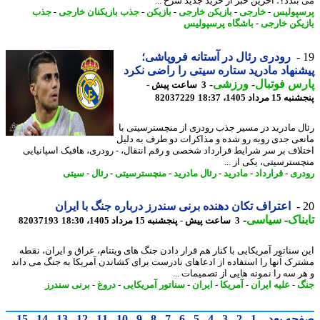
بندد؟؛ آخرین خبر از خرید جدید سرخ ...
پولیس
-
خارجی
-
بازیکن خارجی
-
بازیکن
-
جذب بازیکنان خارجی
-
جذب
یکن خارجی
-
باشگاه پرسپولیس
رودری رئال در آستانه فروپاشی؛
نهاد مادرید ستاره سیتی را راضی نکرد
س فوتبال
-
ورزشی
-
3 ساعت پیش -
 مرداد 1405، 18:37
82037229
ل مادرید در مسیر جذب رودری از منچسترسیتی با
عی جدی روبه رو شده و مذاکرات دو طرف به دلیل
لاف بر سر شرایط قرارداد شخصی و رقم انتقال، - رودری، هافبک اسپانیایی
سترسیتی، یکی از ...
ری
-
قرارداد
-
مادرید
-
رئال مادرید
-
منچسترسیتی
-
رئال
-
سیتی
اعتراف تکان دهنده برنی سندرز درباره جنگ با ایران
ناک
-
سیاسی
-
3 ساعت پیش - پنجشنبه 15 مرداد 1405، 18:30
82037193
 سناتور آمریکایی با کنار هم قرار دادن جنگ های ویتنام، عراق و ایران، نقطه
رک آنها را استفاده از ادعاهای نادرست برای کشاندن آمریکا به جنگ می داند
ر سه را نمونه هایی از تصمیمات ...
گ
-
علیه ایران
-
آمریکا
-
ایران
-
سناتور آمریکایی
-
دروغ
-
برنی سندرز
حه بعد
1
2
3
4
5
6
7
8
9
10
11
12
13
14
15