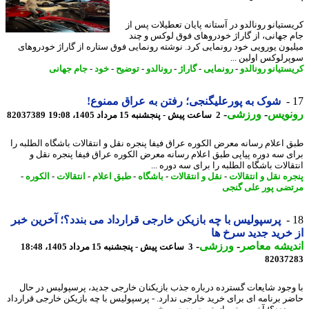
ستیانو رونالدو در آستانه پایان تعطیلات پس از
 جهانی، از گاراژ خودروهای فوق لوکس و چند
یون یورویی خود رونمایی کرد. نوشته رونمایی فوق ستاره از گاراژ خودروهای
رلوکس اولین ...
ستیانو رونالدو
-
رونمایی
-
گاراژ
-
رونالدو
-
توضیح
-
خود
-
جام جهانی
شوک به پورعلیگنجی؛ رفتن به عراق ممنوع!
نویس
-
ورزشی
-
2 ساعت پیش - پنجشنبه 15 مرداد 1405، 19:08
82037389
 اعلام رسانه معرض الکوره عراق فیفا پنجره نقل و انتقالات باشگاه الطلبه را
ی سه دوره پیاپی طبق اعلام رسانه معرض الکوره عراق فیفا پنجره نقل و
الات باشگاه الطلبه را برای سه دوره ...
ره نقل و انتقالات
-
نقل و انتقالات
-
باشگاه
-
طبق اعلام
-
انتقالات
-
الکوره
-
ضی پور علی گنجی
پرسپولیس با چه بازیکن خارجی قرارداد می بندد؟؛ آخرین خبر
خرید جدید سرخ ها
یشه معاصر
-
ورزشی
-
3 ساعت پیش - پنجشنبه 15 مرداد 1405، 18:48
82037
وجود شایعات گسترده درباره جذب بازیکنان خارجی جدید، پرسپولیس در حال
ر برنامه ای برای خرید خارجی ندارد. - پرسپولیس با چه بازیکن خارجی قرارداد