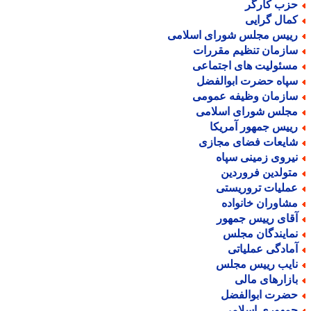
زب کارگر
مال گرایی
ییس مجلس شورای اسلامی
ازمان تنظیم مقررات
سئولیت های اجتماعی
پاه حضرت ابوالفضل
ازمان وظیفه عمومی
جلس شورای اسلامی
ییس جمهور آمریکا
ایعات فضای مجازی
یروی زمینی سپاه
تولدین فروردین
ملیات تروریستی
شاوران خانواده
قای رییس جمهور
مایندگان مجلس
مادگی عملیاتی
ایب رییس مجلس
ازارهای مالی
ضرت ابوالفضل
مهوری اسلامی