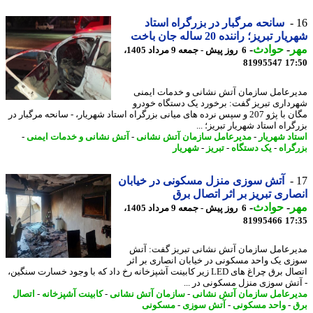
سانحه مرگبار در بزرگراه استاد
ر تبریز؛ راننده 20 ساله جان باخت
ر
-
حوادث
-
6 روز پیش - جمعه 9 مرداد 1405،
81995547
17
رعامل سازمان آتش نشانی و خدمات ایمنی
داری تبریز گفت: برخورد یک دستگاه خودرو
مگان با پژو 207 و سپس نرده های میانی بزرگراه استاد شهریار، - سانحه مرگبار در
راه استاد شهریار تبریز؛ ...
اد شهریار
-
مدیرعامل سازمان آتش نشانی
-
آتش نشانی و خدمات ایمنی
-
گراه
-
یک دستگاه
-
تبریز
-
شهریار
آتش سوزی منزل مسکونی در خیابان
اری تبریز بر اثر اتصال برق
ر
-
حوادث
-
6 روز پیش - جمعه 9 مرداد 1405،
81995466
17
رعامل سازمان آتش نشانی تبریز گفت: آتش
ی یک واحد مسکونی در خیابان انصاری بر اثر
اتصال برق چراغ های LED زیر کابینت آشپزخانه رخ داد که با وجود خسارت سنگین،
تش سوزی منزل مسکونی در ...
رعامل سازمان آتش نشانی
-
سازمان آتش نشانی
-
کابینت آشپزخانه
-
اتصال
-
واحد مسکونی
-
آتش سوزی
-
مسکونی