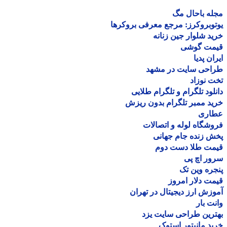
ه باحال مگ
وبروکرز: مرجع معرفی بروکرها
د شلوار جین زنانه
مت گوشی
ان پدیا
احی سایت در مشهد
 نوزاد
لود تلگرام و تلگرام طلایی
د ممبر تلگرام بدون ریزش
اری
شگاه لوله و اتصالات
 زنده جام جهانی
مت طلا دست دوم
ر اچ پی
ره وین تک
ت دلار امروز
زش ارز دیجیتال در تهران
ت بار
رین طراحی سایت یزد
د مانیتور استوک