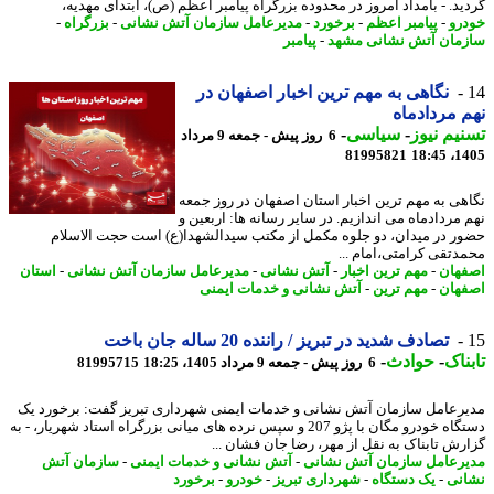
ید. - بامداد امروز در محدوده بزرگراه پیامبر اعظم (ص)، ابتدای مهدیه،
رو
-
پیامبر اعظم
-
برخورد
-
مدیرعامل سازمان آتش نشانی
-
بزرگراه
-
مان آتش نشانی مشهد
-
پیامبر
نگاهی به مهم ترین اخبار اصفهان در
 مردادماه
یم نیوز
-
سیاسی
-
6 روز پیش - جمعه 9 مرداد
81995821
1405
هی به مهم ترین اخبار استان اصفهان در روز جمعه
 مردادماه می اندازیم. در سایر رسانه ها: اربعین و
ر در میدان، دو جلوه مکمل از مکتب سیدالشهدا(ع) است حجت الاسلام
دتقی کرامتی،امام ...
هان
-
مهم ترین اخبار
-
آتش نشانی
-
مدیرعامل سازمان آتش نشانی
-
استان
هان
-
مهم ترین
-
آتش نشانی و خدمات ایمنی
تصادف شدید در تبریز / راننده 20 ساله جان باخت
ناک
-
حوادث
-
6 روز پیش - جمعه 9 مرداد 1405، 18:25
81995715
رعامل سازمان آتش نشانی و خدمات ایمنی شهرداری تبریز گفت: برخورد یک
دستگاه خودرو مگان با پژو 207 و سپس نرده های میانی بزرگراه استاد شهریار، - به
رش تابناک به نقل از مهر، رضا جان فشان ...
رعامل سازمان آتش نشانی
-
آتش نشانی و خدمات ایمنی
-
سازمان آتش
نی
-
یک دستگاه
-
شهرداری تبریز
-
خودرو
-
برخورد