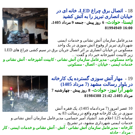
اتصال برق چراغ LED، خانه ای در
بان انصاری تبریز را به آتش کشید
نا
-
حوادث
-
6 روز پیش - جمعه 9 مرداد 1405،
81994949
16
رعامل سازمان آتش نشانی و خدمات ایمنی
داری تبریز از وقوع آتش سوزی در یک واحد
مسکونی در خیابان انصاری بر اثر اتصال جریان برق در سیم کشی چراغ های LED
کابینت آشپزخانه خبر داد و گفت: ...
د مسکونی
-
مدیرعامل سازمان آتش نشانی
-
کابینت آشپزخانه
-
آتش نشانی و
ات ایمنی
-
خیابان
-
اتصال
-
مسکونی
مهار آتش سوزی گسترده یک کارخانه
لوار رسالت مشهد (7 مرداد 1405)
 آرا نیوز
-
حوادث
-
8 روز پیش - چهارشنبه 7
1، 21:42
81984388
10 عصر امروز (7 مردادماه 1405)، یک فقره آتش
سوزی در یک کارخانه فوم واقع در رسالت 83 به
سامانه 125 اعلام شد. آتشپاد امیر حسامی، مدیرعامل سازمان آتش نشانی و
ات ایمنی شهرداری مشهد، در تشریح ...
خانه
-
مدیرعامل سازمان آتش نشانی
-
آتش
-
آتش نشانی و خدمات ایمنی
-
کار
داد
-
حادثه