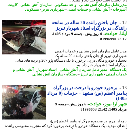
کابینت آشپزخانه خبر داد و گفت: ...
رعامل سازمان آتش نشانی
-
واحد مسکونی
-
سازمان آتش نشانی
-
کابینت
زخانه
-
آتش نشانی و خدمات ایمنی
-
شهرداری تبریز
-
مسکونی
جان باختن راننده 20 ساله در سانحه
ندگی در بزرگراه استاد شهریار تبریز
ا
-
حوادث
-
6 روز پیش - جمعه 9 مرداد 1405،
81996990
23
رعامل سازمان آتش نشانی و خدمات ایمنی
شهرداری تبریز از جان باختن راننده 20 ساله یک
دستگاه خودرو مگان در پی برخورد با یک دستگاه پژو 207 و نرده های میانی
راه استاد شهریار خبر داد. به ...
دستگاه
-
مدیرعامل سازمان آتش نشانی
-
استاد شهریار
-
آتش نشانی و
ات ایمنی
-
شهرداری تبریز
-
دستگاه
-
سازمان آتش نشانی
برخورد خودرو با درخت در بزرگراه
پیامبر اعظم (ص) مشهد + جزییات (9 مرداد
14
 آرا نیوز
-
حوادث
-
6 روز پیش - جمعه 9
1، 21:42
81996653
داد امروز در محدوده بزرگراه پیامبر اعظم (ص)،
دای مهدیه، یک دستگاه خودرو با درخت برخورد کرد که منجر به محبوسی راننده