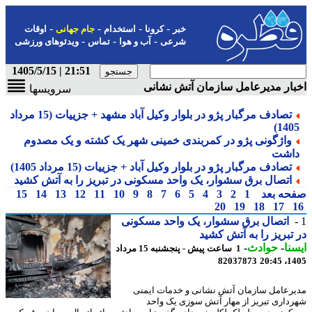
-
-
-
-
خبر
کرونا
استخدام
جام جهانی
اوقات
-
-
-
شرعی
آب و هوا
تماس
ویدئوهای ورزشی
21:51 | 1405/5/15
ار مدیرعامل سازمان آتش نشانی
سرویسها
تصادف مرگبار پژو در بلوار وکیل آباد مشهد + جزییات (15 مرداد
1405
واژگونی پژو در کمربندی خمینی شهر یک کشته و یک مصدوم
اشت
تصادف مرگبار پژو در بلوار وکیل آباد + جزییات (15 مرداد 1405)
اتصال برق سشوار، یک واحد مسکونی در تبریز را به آتش کشید
حه بعد
1
2
3
4
5
6
7
8
9
10
11
12
13
14
15
20
19
18
17
اتصال برق سشوار، یک واحد مسکونی
تبریز را به آتش کشید
نا
-
حوادث
-
1 ساعت پیش - پنجشنبه 15 مرداد
82037873
1405
رعامل سازمان آتش نشانی و خدمات ایمنی
داری تبریز از مهار آتش سوزی یک واحد