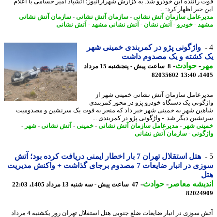
 راننده این خودرو شد. به گزارش شهرآرانیوز؛ آتشپاد امیر حسامی با اعلام
خبر اظهار کرد: ...
رعامل سازمان آتش نشانی
-
سازمان آتش نشانی
-
سازمان آتش نشانی
هد
-
خودرو
-
آتش نشان
-
آتش نشانی مشهد
-
آتش نشانی
واژگونی پژو در کمربندی خمینی شهر
 کشته و یک مصدوم داشت
ر
-
حوادث
-
8 ساعت پیش - پنجشنبه 15 مرداد
82035602
1405
رعامل سازمان آتش نشانی خمینی شهر از
گونی یک دستگاه خودرو پژو در محور کمربندی
ین شهر به خمینی شهر خبر داد که منجر به فوت یک سرنشین و مصدومیت
شین دیگر شد. - واژگونی پژو در کمربندی ...
نی شهر
-
مدیرعامل سازمان آتش نشانی
-
خمینی
-
آتش نشانی
-
شهر
-
گونی
-
سازمان آتش نشانی
هتل استقلال تهران 7 بار اخطار ایمنی دریافت کرده بود؛ آتش
سوزی در انبار ضایعات 7 مصدوم برجای گذاشت + واکنش مدیریت
ل
یشه معاصر
-
حوادث
-
47 ساعت پیش - سه شنبه 13 مرداد 1405، 22:03
82024
آتش سوزی در انبار ضایعات ضلع جنوبی هتل استقلال تهران روز یکشنبه 4 مرداد