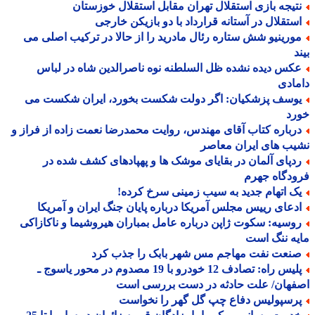
تیجه بازی استقلال تهران مقابل استقلال خوزستان
ستقلال در آستانه قرارداد با دو بازیکن خارجی
ورینیو شش ستاره رئال مادرید را از حالا در ترکیب اصلی می
د
کس دیده نشده ظل السلطنه نوه ناصرالدین شاه در لباس
ادی
وسف پزشکیان: اگر دولت شکست بخورد، ایران شکست می
رد
رباره کتاب آقای مهندس، روایت محمدرضا نعمت زاده از فراز و
ب های ایران معاصر
دپای آلمان در بقایای موشک ها و پهپادهای کشف شده در
دگاه جهرم
ک اتهام جدید به سیب زمینی سرخ کرده!
دعای رییس مجلس آمریکا درباره پایان جنگ ایران و آمریکا
وسیه: سکوت ژاپن درباره عامل بمباران هیروشیما و ناکازاکی
ه ننگ است
نعت نفت مهاجم مس شهر بابک را جذب کرد
پلیس راه: تصادف 12 خودرو با 19 مصدوم در محور یاسوج ـ
فهان/ علت حادثه در دست بررسی است
رسپولیس دفاع چپ گل گهر را نخواست