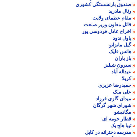
ندوق بازنشستگی کشوری
ئال مادرید
قام عظمای ولایت
اتل معاون وزیر صنعت
خراج عادل فردوسی پور
اول ندود
یل مانزانو
انس فلیک
از باران
یرون شبلیز
بداله آباد
ریلا
میدرضا عزیزی
لی ملک
یدان گازی فرزاد
ورای شهر گرگان
گادیشو
طار حومه ای
یبا هاچ بک
درسه دخترانه در کابل