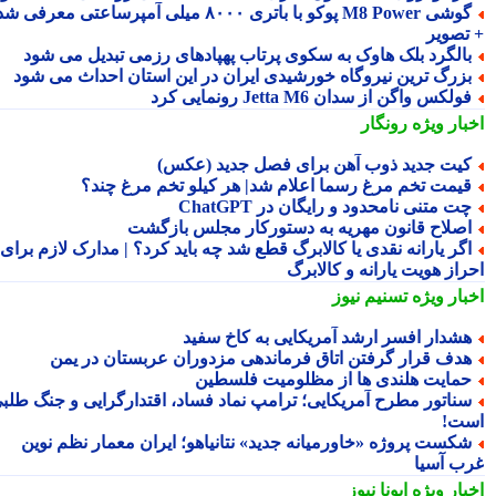
گوشی M8 Power پوکو با باتری ۸۰۰۰ میلی آمپرساعتی معرفی شد
تصویر
الگرد بلک هاوک به سکوی پرتاب پهپادهای رزمی تبدیل می شود
زرگ ترین نیروگاه خورشیدی ایران در این استان احداث می شود
ولکس واگن از سدان Jetta M6 رونمایی کرد
بار ویژه
رونگار
یت جدید ذوب آهن برای فصل جدید (عکس)
یمت تخم مرغ رسما اعلام شد| هر کیلو تخم مرغ چند؟
ت متنی نامحدود و رایگان در ChatGPT
صلاح قانون مهریه به دستورکار مجلس بازگشت
گر یارانه نقدی یا کالابرگ قطع شد چه باید کرد؟ | مدارک لازم برای
راز هویت یارانه و کالابرگ
بار ویژه
تسنیم نیوز
شدار افسر ارشد آمریکایی به کاخ سفید
دف قرار گرفتن اتاق فرماندهی مزدوران عربستان در یمن
مایت هلندی ها از مظلومیت فلسطین
ناتور مطرح آمریکایی؛ ترامپ نماد فساد، اقتدارگرایی و جنگ طلبی
ت!
کست پروژه «خاورمیانه جدید» نتانیاهو؛ ایران معمار نظم نوین
ب آسیا
بار ویژه
ایونا نیوز