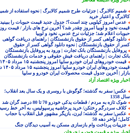
میم کالابرگ | جزئیات طرح شمیم کالابرگ | نحوه استفاده از شمیم
لابرگ و اعتبار خرید
دس امروز کیلویی چند است؟؛ جدول جدید قیمت حبوبات را ببینید /
مت نخود و لوبیا امروز چقدر شد؟ آخرین نرخ های بازار / قیمت روز
وبات اعلام شد؛ جزئیات نرخ عدس، نخود و لوبیا
انلود گواهی کسر از حقوق بازنشستگان | راهنمای دریافت گواهی
ر از حقوق بازنشستگان | نحوه دانلود گواهی کسر از حقوق
روفایل بازنشستگان بانک تجارت | ورود به پروفایل بازنشستگان
نک تجارت | راهنمای دریافت فیش حقوقی و خدمات بازنشستگان
قیمت خودروهای ایران خودرو سایپا امروز پنجشنبه ۱۵ مرداد ۱۴۰۵ |
قیمت خودروهای ایران خودرو سایپا امروز پنجشنبه ۱۵ مرداد ۱۴۰۵ در
زار | آخرین جدول قیمت محصولات ایران خودرو و سایپا
بار ویژه
اقتصاد آزاد
کس| سفر به گذشته؛ گوگوش با روسری و یک سال بعد انقلاب؛
1358
وک تازه به مردم / قطعات یدکی خودرو 70 تا 80 درصد گران شد
لاف سردرگم رختکن/ خرید پرحاشیه پرسپولیس، به آخر خط رسید!
کس| سفر به گذشته؛ ایرن، بازیگر مشهور قبل انقلاب با حجاب
ل؛ اواخر دهه 50
زییات پرداخت وام بازسازی مسکن به آسیب دیدگان جنگ
بار ویژه
و قیمت خودرو | چرخان