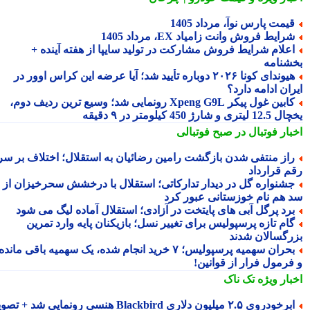
یمت پارس نوآ، مرداد 1405
رایط فروش وانت زامیاد EX، مرداد 1405
علام شرایط فروش مشارکت در تولید سایپا از هفته آینده +
شنامه
هیوندای کونا ۲۰۲۶ دوباره تأیید شد؛ آیا عرضه این کراس اوور در
ان ادامه دارد؟
کابین غول پیکر Xpeng G9L رونمایی شد؛ وسیع ترین ردیف دوم،
ری و شارژ 450 کیلومتر در ۹ دقیقه
بار فوتبال در صبح فوتبالی
از منتفی شدن بازگشت رامین رضائیان به استقلال؛ اختلاف بر سر
م قرارداد
شنواره گل در دیدار تدارکاتی؛ استقلال با درخشش سحرخیزان از
 هم نام خوزستانی عبور کرد
رد پرگل آبی های پایتخت در آزادی؛ استقلال آماده لیگ می شود
ام تازه پرسپولیس برای تغییر نسل؛ بازیکنان پایه وارد تمرین
رگسالان شدند
بحران سهمیه پرسپولیس؛ ۷ خرید انجام شده، یک سهمیه باقی مانده
فرمول فرار از قوانین!
بار ویژه
تک ناک
رخودروی ۲.۵ میلیون دلاری Blackbird هنسی رونمایی شد + تصویر