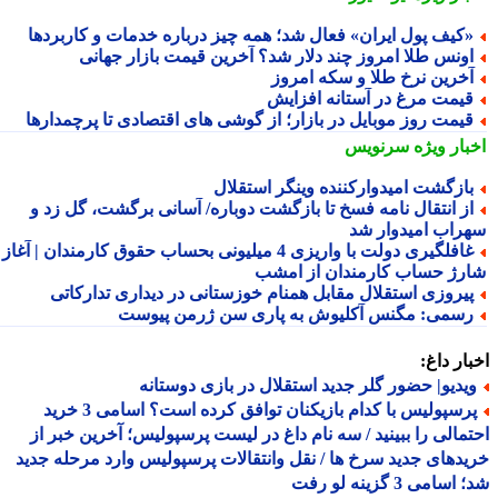
کیف پول ایران» فعال شد؛ همه چیز درباره خدمات و کاربردها
ونس طلا امروز چند دلار شد؟ آخرین قیمت بازار جهانی
خرین نرخ طلا و سکه امروز
یمت مرغ در آستانه افزایش
یمت روز موبایل در بازار؛ از گوشی های اقتصادی تا پرچمدارها
بار ویژه
سرنویس
ازگشت امیدوارکننده وینگر استقلال
ز انتقال نامه فسخ تا بازگشت دوباره/ آسانی برگشت، گل زد و
راب امیدوار شد
غافلگیری دولت با واریزی 4 میلیونی بحساب حقوق کارمندان | آغاز
رژ حساب کارمندان از امشب
یروزی استقلال مقابل همنام خوزستانی در دیداری تدارکاتی
سمی: مگنس آکلیوش به پاری سن ژرمن پیوست
ار داغ:
یدیو| حضور گلر جدید استقلال در بازی دوستانه
پرسپولیس با کدام بازیکنان توافق کرده است؟ اسامی 3 خرید
مالی را ببینید / سه نام داغ در لیست پرسپولیس؛ آخرین خبر از
دهای جدید سرخ ها / نقل وانتقالات پرسپولیس وارد مرحله جدید
سامی 3 گزینه لو رفت