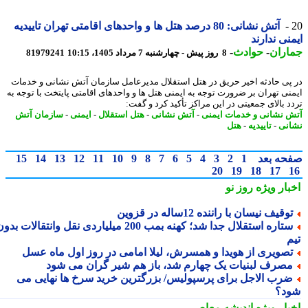
آتش نشانی: 80 درصد هتل ها و واحدهای اقامتی تهران تاییدیه
نی ندارند
اران
-
حوادث
-
8 روز پیش - چهارشنبه 7 مرداد 1405، 10:15
81979241
پی حادثه اخیر حریق در هتل استقلال مدیرعامل سازمان آتش نشانی و خدمات
نی تهران بر ضرورت توجه به ایمنی هتل ها و واحدهای اقامتی پایتخت با توجه به
د بالای جمعیتی در این مراکز تأکید کرد و گفت:
 نشانی و خدمات ایمنی
-
آتش نشانی
-
هتل استقلال
-
ایمنی
-
سازمان آتش
نی
-
تاییدیه
-
هتل
حه بعد
1
2
3
4
5
6
7
8
9
10
11
12
13
14
15
20
19
18
17
بار ویژه
روز نو
وقیف نیسان با راننده 12ساله در قزوین
ستاره استقلال جدا شد؛ کهنه بمب 200 میلیاردی نقل وانتقالات بدون
م
صویری از هویدا و همسرش، لیلا امامی در روز اول ماه عسل
صرف لبنیات یک چهارم شد، باز هم شیر گران می شود
رب الاجل برای پرسپولیس/ بزرگترین خرید سرخ ها نهایی می
د؟
بار ویژه
اندیشه معاصر