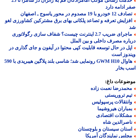
خدمت رسانی موکب امامزادگان قم به زائران در سامرا تا 25
 ادامه دارد
 12 خودرو با 19 مصدوم در محور یاسوج ـ اصفهان
فزایش تعرفه و تصاعد پلکانی بهای برق مشترکین کشاورزی لغو
ماجرای ضریب 2.7 اینترنت چیست؟ شفاف سازی رگولاتوری
اره مصرف داخلی و بین الملل
پل در حال توسعه قابلیت کپی محتوا در آیفون و جای گذاری در
دوز است
هاوال GWM H10 رونمایی شد؛ شاسی بلند پلاگین هیبریدی با 590
ب بخار
ضوعات داغ:
حمدرضا نعمت زاده
یم تروریستی
انتقالات پرسپولیس
مباران هیروشیما
شکلات اقتصادی
اصرالدین شاه
ستان سیستان و بلوچستان
جلس نمایندگان آمریکا