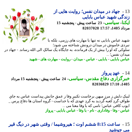
جهاد در میدان نفس؛ روایت هایی از
گی شهید عباس بابایی
نا
-
سیاسی
-
23 ساعت پیش - پنجشنبه 15
1، 17:57
82037028
د عباس بابایی نه تنها با مهارت های رزمی، بلکه با
دی خاموش در میدان درونش شناخته می شود؛
کی که او را بیش از یک فرمانده، به جایگاه یک سالکِ الی الله رساند. - جهاد در
ان نفس؛ ...
س بابایی
-
بابایی
-
عباس
-
میدان
-
روایت
-
مهارت های
-
شهید
عهدِ پرواز
رگزاری دفاع مقدس
-
سیاسی
-
24 ساعت پیش - پنجشنبه 15 مرداد
82036829
1405
کِ دلش ز مرزِ میهن برخاست تکبیرِ وفا ز عمقِ جانش پیداست عباس به جایِ
فِ گردِ کعبه گردید به گردِ عهدی که با خداست - گروه استان ها دفاع پرس _
ب کافی عباس؛ نامی که با وفا معنا می ...
اس
-
وفا
-
وفاداری
-
نام
-
با وفا
-
عباس بابایی
-
پرواز
ساعت 8:15 ششم اوت ؛ هیروشیما / وقتی شهر در دیگ قیر
 جوشید