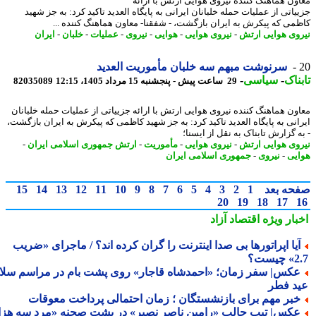
ون هماهنگ کننده نیروی هوایی ارتش با ارائه
اتی از عملیات حمله خلبانان ایرانی به پایگاه العدید تاکید کرد: به جز شهید
می که پیکرش به ایران بازگشت، - شفقنا- معاون هماهنگ کننده ...
وی هوایی ارتش
-
نیروی هوایی
-
هوایی
-
نیروی
-
عملیات
-
خلبان
-
ایران
سرنوشت مبهم سه خلبان مأموریت العدید
ناک
-
سیاسی
-
29 ساعت پیش - پنجشنبه 15 مرداد 1405، 12:15
82035089
ون هماهنگ کننده نیروی هوایی ارتش با ارائه جزییاتی از عملیات حمله خلبانان
انی به پایگاه العدید تاکید کرد: به جز شهید کاظمی که پیکرش به ایران بازگشت،
 گزارش تابناک به نقل از ایسنا؛
وی هوایی ارتش
-
نیروی هوایی
-
مأموریت
-
ارتش جمهوری اسلامی ایران
-
یی
-
نیروی
-
جمهوری اسلامی ایران
حه بعد
1
2
3
4
5
6
7
8
9
10
11
12
13
14
15
20
19
18
17
بار ویژه
اقتصاد آزاد
یا اپراتورها بی صدا اینترنت را گران کرده اند؟ / ماجرای «ضریب
ست؟
کس| سفر زمان؛ «احمدشاه قاجار» روی پشت بام در مراسم سلام
د فطر
بر مهم برای بازنشستگان ؛ زمان احتمالی پرداخت معوقات
کس| تیپ جالب «رامین ناصر نصیر» در پشت صحنه «مرد سه هزار