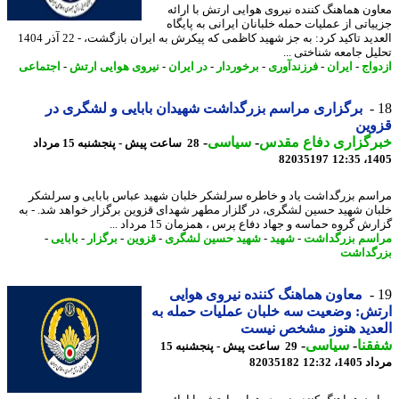
ون هماهنگ کننده نیروی هوایی ارتش با ارائه
یاتی از عملیات حمله خلبانان ایرانی به پایگاه
العدید تاکید کرد: به جز شهید کاظمی که پیکرش به ایران بازگشت، - 22 آذر 1404
یل جامعه شناختی ...
واج
-
ایران
-
فرزندآوری
-
برخوردار
-
در ایران
-
نیروی هوایی ارتش
-
اجتماعی
برگزاری مراسم بزرگداشت شهیدان بابایی و لشگری در
وین
رگزاری دفاع مقدس
-
سیاسی
-
28 ساعت پیش - پنجشنبه 15 مرداد
82035197
1405
سم بزرگداشت یاد و خاطره سرلشکر خلبان شهید عباس بابایی و سرلشکر
ان شهید حسین لشگری، در گلزار مطهر شهدای قزوین برگزار خواهد شد. - به
ش گروه حماسه و جهاد دفاع پرس ، همزمان 15 مرداد ...
سم بزرگداشت
-
شهید
-
شهید حسین لشگری
-
قزوین
-
برگزار
-
بابایی
-
گداشت
معاون هماهنگ کننده نیروی هوایی
ش: وضعیت سه خلبان عملیات حمله به
عدید هنوز مشخص نیست
نا
-
سیاسی
-
29 ساعت پیش - پنجشنبه 15
1، 12:32
82035182