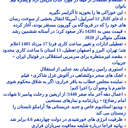
وان
ین خوراکی ها را بخورید تا آلزایمر نگیرید
ادعای کانال 12 اسراییل: آمریکا انتقال بخشی از سوخت رسان
 خود را که در فرودگاه بن گوریون مستقر بودند، آغاز کرده
قیمت مس به 14201 دلار صعود کرد؛ در آستانه ششمین رشد
گی متوالی از 2020
تعطیلی ادارات و تغییر ساعت کاری فردا 17 مرداد 1405 اعلام
هران، البرز و اصفهان تعطیل، 13 استان با ساعت کاری محدود
قصد غیرمنتظره برای سرمربی استقلالی در فوتبال ایران +
ییات
ستوری رامین رضاییان بعد جدایی از استقلال
شک های سحر دولتشاهی در آغوش غزل شاکری+ فیلم
ماینده مجلس خطاب به باقر خرازی: اگر به شلاق محکوم شوی
رم با وضو آن را اجرا کنم!
اعمال دهه آخر ماه صفر 1448؛ از اربعین و رحلت پیامبر تا شهادت
م رضا(ع) + زیارتنامه و نمازهای مستحبی
یدیو| استادیوم خاص و جدید عربستانی ها؛ آرامکو تابستان را
ستان می کند
رفیت انرژی های خورشیدی در دولت چهاردهم 4.6 برابر شد
یانیه فراجا درباره شایعه معافیت سربازان فراری