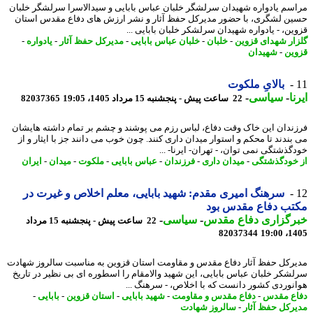
سم یادواره شهیدان سرلشگر خلبان عباس بابایی و سیدالاسرا سرلشگر خلبان
ن لشگری، با حضور مدیرکل حفظ آثار و نشر ارزش های دفاع مقدس استان
ین، - یادواره شهیدان سرلشکر خلبان بابایی ...
ار شهدای قزوین
-
خلبان
-
خلبان عباس بابایی
-
مدیرکل حفظ آثار
-
یادواره
-
ین
-
شهیدان
بالایِ ملکوت
ا
-
سیاسی
-
22 ساعت پیش - پنجشنبه 15 مرداد 1405، 19:05
82037365
ندان این خاک وقت دفاع، لباس رزم می پوشند و چشم بر تمام داشته هایشان
بندند تا محکم و استوار میدان داری کنند. چون خوب می دانند جز با ایثار و از
گذشتگی نمی توان، - تهران- ایرنا- ...
خودگذشتگی
-
میدان داری
-
فرزندان
-
عباس بابایی
-
ملکوت
-
میدان
-
ایران
سرهنگ امیری مقدم: شهید بابایی، معلم اخلاص و غیرت در
تب دفاع مقدس بود
رگزاری دفاع مقدس
-
سیاسی
-
22 ساعت پیش - پنجشنبه 15 مرداد
82037344
1405
رکل حفظ آثار دفاع مقدس و مقاومت استان قزوین به مناسبت سالروز شهادت
شکر خلبان عباس بابایی، این شهید والامقام را اسطوره ای بی نظیر در تاریخ
نوردی کشور دانست که با اخلاص، - سرهنگ ...
ع مقدس
-
دفاع مقدس و مقاومت
-
شهید بابایی
-
استان قزوین
-
بابایی
-
رکل حفظ آثار
-
سالروز شهادت