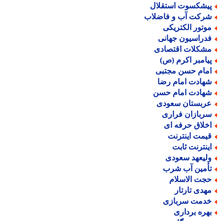
یشکسوت استقلال
رکت آب و فاضلاب
وتور الکتریکی
دراسیون جهانی
شکلات اقتصادی
یامبر اکرم (ص)
مام حسن مجتبی
هادت امام رضا
هادت امام حسن
ربستان سعودی
ربازان فراری
خلاق حرفه ای
یمت اینترنت
ینترنت ثابت
لیعهد سعودی
أمین آب شرب
جت الاسلام
هدی تارتار
دمت سربازی
هره برداری