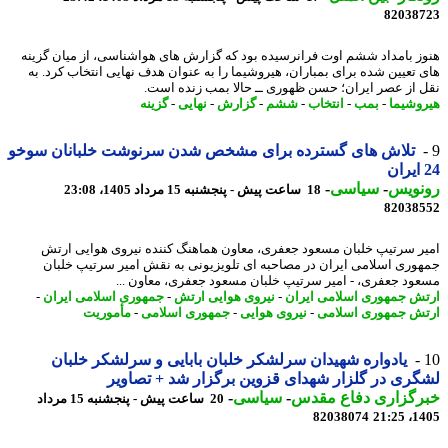
82038
ز بامداد ششم اوت فرانرسیده بود که گزارش های هواشناسی، از میان گزینه
 تعیین شده برای بمباران، هیروشیما را به عنوان هدف نهایی انتخاب کرد. به
 از عصر ایران؛ حسن ظهوری ــ حالا بمب زنده است.
وشیما
-
بمب
-
انتخاب
-
ششم
-
گزارش
-
نهایی
-
گزینه
تلاش های گسترده برای مشخص شدن سرنوشت خلبانان سوخو
نویس
-
سیاسی
-
18 ساعت پیش - پنجشنبه 15 مرداد 1405، 23:08
82038
ر سرتیپ خلبان مسعود جعفری، معاون هماهنگ کننده نیروی هوایی ارتش
وری اسلامی ایران در مصاحبه ای تلویزیونی به نقش امیر سرتیپ خلبان
ود جعفری، - امیر سرتیپ خلبان مسعود جعفری، معاون ...
ش جمهوری اسلامی ایران
-
نیروی هوایی ارتش
-
جمهوری اسلامی ایران
-
ش جمهوری اسلامی
-
نیروی هوایی
-
جمهوری اسلامی
-
مأموریت
یادواره شهیدان سرلشکر خلبان بابایی و سرلشکر خلبان
ری در گلزار شهدای قزوین برگزار شد + تصاویر
رگزاری دفاع مقدس
-
سیاسی
-
20 ساعت پیش - پنجشنبه 15 مرداد
82038074
1405