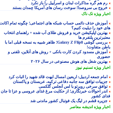
م هم گره مذاکرات لبنان و اسراییل را باز نکرد
روج بی سروصدا؛ سوخت رسان های آمریکا چمدان بستند
بار ویژه
تک ناک
موزش حذف دائمی حساب شبکه های اجتماعی؛ چگونه تمام اکانت
ی خود را دیلیت کنیم؟
هترین اپلیکیشن خرید و فروش طلای آب شده + راهنمای انتخاب
تبرترین پلتفرم ها
بررسی گوشی Galaxy Z Flip8؛ ظاهر شبیه به نسخه قبلی اما با
طن متفاوت!
موزش مسدود کردن کارت بانکی + روش های آنلاین، تلفنی و
وری
هترین شغل های هوش مصنوعی در سال ۲۰۲۶
بار ویژه
تسنیم نیوز
مام جمعه اردبیل: اربعین امسال ابهت قائد شهید را اثبات کرد
زییات توافق سه جانبه دفاعی ترکیه، عربستان و پاکستان
وافق سرخی روبرتو با لس آنجلس گلکسی
ندر احوالات خبرنگاری؛ از حکایت مرغ غذای عروسی و عزا تا جان
ای کشور
زیره قشم در لیگ یک فوتبال کشور ماندنی شد
بار ویژه
اندیشه معاصر