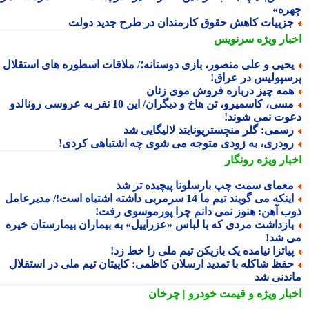
ره»
زییات کاهش حقوق کارمندان در طرح جدید دولت
بار ویژه
سرنویس
حیی و علی منصور، بازی دوستانه؛/ ملاقات اسطوره های استقلال و
سپولیس در عراق!
مه چیز درباره فروش موی زنان
مسی، کاسمیرو، تن هاخ و دیگران/ این 10 نفر به عروسی رونالدو
وت نمی شوند!
سمی: گلر منچستریونایتد لالیگایی شد
ودری، به زودی متوجه می شوی چه اشتباهی کردی!
بار ویژه
رونگار
عمای سمت چپ بارسلونا پیچیده تر شد
اینکه می گویند تیم ما 14 سرمربی داشته اشتباه است!/ مدیرعامل
ب آهن: هنوز نمی دانم چرا پورموسوی رفت!
ازداشت مردی که با لباس «عزراییل» به بیماران بیمارستان خیره
 شد!
یاتزا نیامده یک بازیکن تیم ملی را خط زد!
فظ شاکله با تمدید ارسلان کاظمی: کاپیتان تیم ملی در استقلال
ندنی شد
بار ویژه
و قیمت خودرو | چرخان