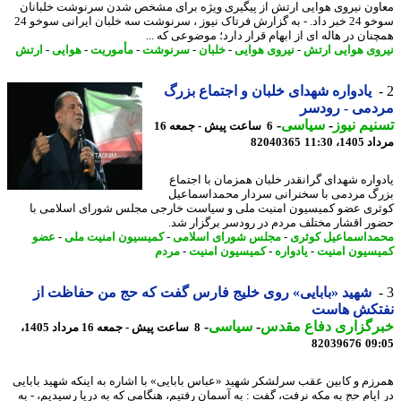
ون نیروی هوایی ارتش از پیگیری ویژه برای مشخص شدن سرنوشت خلبانان
سوخو 24 خبر داد. - به گزارش فرتاک نیوز ، سرنوشت سه خلبان ایرانی سوخو 24
نان در هاله ای از ابهام قرار دارد؛ موضوعی که ...
وی هوایی ارتش
-
نیروی هوایی
-
خلبان
-
سرنوشت
-
مأموریت
-
هوایی
-
ارتش
یادواره شهدای خلبان و اجتماع بزرگ
دمی - رودسر
یم نیوز
-
سیاسی
-
6 ساعت پیش - جمعه 16
1، 11:30
82040365
واره شهدای گرانقدر خلبان همزمان با اجتماع
گ مردمی با سخنرانی سردار محمداسماعیل
ری عضو کمیسیون امنیت ملی و سیاست خارجی مجلس شورای اسلامی با
ر اقشار مختلف مردم در رودسر برگزار شد.
داسماعیل کوثری
-
مجلس شورای اسلامی
-
کمیسیون امنیت ملی
-
عضو
سیون امنیت
-
یادواره
-
کمیسیون امنیت
-
مردم
شهید «بابایی» روی خلیج فارس گفت که حج من حفاظت از
تکش هاست
رگزاری دفاع مقدس
-
سیاسی
-
8 ساعت پیش - جمعه 16 مرداد 1405،
82039676
09
زم و کابین عقب سرلشکر شهید «عباس بابایی» با اشاره به اینکه شهید بابایی
ایام حج به مکه نرفت، گفت : به آسمان رفتیم، هنگامی که به دریا رسیدیم، - به