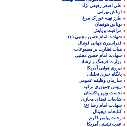
لی اصغر رفیعی نژاد
وباش تهرانی
رز تهیه خوراک مرغ
وناس هوفمان
راقبت و پایش
هادت امام حسن مجتبی (ع)
دراسیون جهانی فوتبال
یات نظارت بر مطبوعات
هادت امام حسن مجتبی
زارت فرهنگ و ارشاد
یروی هوایی آمریکا
ایگاه خبری تحلیلی
ازمان وظیفه عمومی
ییس جمهوری ترکیه
خست وزیر پاکستان
ایعات فضای مجازی
هادت امام رضا (ع)
تابخانه دیجیتال
حلت پیامبر اکرم
قب نشینی آمریکا