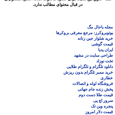
در قبال محتوای مطالب ندارد.
ه باحال مگ
وبروکرز: مرجع معرفی بروکرها
د شلوار جین زنانه
مت گوشی
ان پدیا
احی سایت در مشهد
 نوزاد
لود تلگرام و تلگرام طلایی
د ممبر تلگرام بدون ریزش
اری
شگاه لوله و اتصالات
 زنده جام جهانی
مت طلا دست دوم
ر اچ پی
ره وین تک
ت دلار امروز