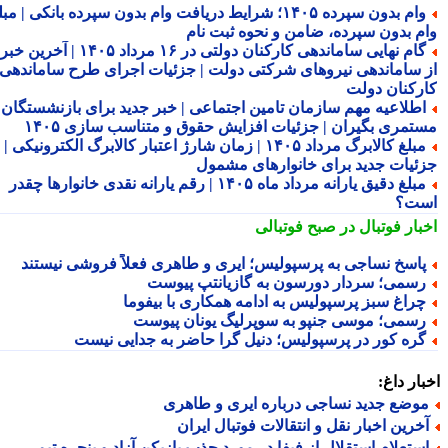
وام بدون سپرده ۱۴۰۵؛ شرایط دریافت وام بدون سپرده بانکی | مبلغ
م بدون سپرده، ضامن و نحوه ثبت نام
گام نهایی ساماندهی کارکنان دولتی در ۱۶ مرداد ۱۴۰۵ | آخرین خبر
 ساماندهی نیروهای شرکتی دولت | جزئیات اجرای طرح ساماندهی
رکنان دولت
طلاعیه مهم سازمان تامین اجتماعی | خبر جدید برای بازنشستگان و
تمری بگیران | جزئیات افزایش حقوق و متناسب سازی ۱۴۰۵
مبلغ کالابرگ مرداد ۱۴۰۵ | زمان شارژ اعتبار کالابرگ الکترونیکی |
ئیات جدید برای خانوارهای مشمول
مبلغ دقیق یارانه مرداد ماه ۱۴۰۵ | رقم یارانه نقدی خانوارها چقدر
ت؟
بار فوتبال در صبح فوتبالی
اسخ نساجی به پرسپولیس؛ ایری و طاهری فعلاً فروشی نیستند
سمی؛ سردار دورسون به گازیانتپ پیوست
راغ سبز پرسپولیس به ادامه همکاری با بیفوما
سمی؛ موسی جنپو به سوپرلیگ یونان پیوست
ره کور در پرسپولیس؛ دنیل گرا حاضر به جدایی نیست
ار داغ:
وضع جدید نساجی درباره ایری و طاهری
خرین اخبار نقل و انتقالات فوتبال ایران
ستعلام استقلال از فیفا در مورد جذب بازیکن آزاد و پنجره تیم