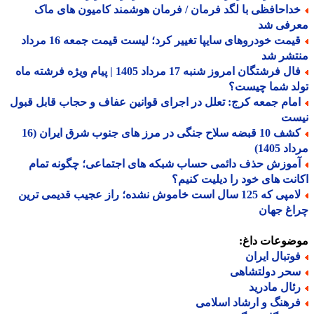
داحافظی با لگد فرمان / فرمان هوشمند کامیون های ماک
رفی شد
قیمت خودروهای سایپا تغییر کرد؛ لیست قیمت جمعه 16 مرداد
تشر شد
فال فرشتگان امروز شنبه 17 مرداد 1405 | پیام ویژه فرشته ماه
لد شما چیست؟
مام جمعه کرج: تعلل در اجرای قوانین عفاف و حجاب قابل قبول
ست
کشف 10 قبضه سلاح جنگی در مرز های جنوب شرق ایران (16
 1405)
موزش حذف دائمی حساب شبکه های اجتماعی؛ چگونه تمام
نت های خود را دیلیت کنیم؟
لامپی که 125 سال است خاموش نشده؛ راز عجیب قدیمی ترین
غ جهان
ضوعات داغ:
وتبال ایران
حر دولتشاهی
ئال مادرید
رهنگ و ارشاد اسلامی