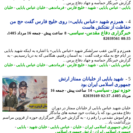
رش خبرنگار حماسه و جهاد دفاع پرس ...
یی
-
عباس بابایی
-
شهید
-
خلیج فارس
-
فرماندهی
-
خلبان عباس بابایی
-
خلبان
همرزم شهید «عباس بابایی»: روی خلیج فارس گفت حج من
اظت از نفتکش هاست
رگزاری دفاع مقدس
-
سیاسی
-
8 ساعت پیش - جمعه 16 مرداد 1405،
82039561
08
زم و کابین عقب سرلشکر شهید «عباس بابایی» با اشاره به اینکه شهید بابایی
ایام حج به مکه نرفت گفت : به آسمان رفتیم، هنگامی که به دریا رسیدیم، - به
رش خبرنگار حماسه و جهاد دفاع پرس ...
س بابایی
-
بابایی
-
شهید
-
خلیج فارس
-
فرماندهی
-
خلبان عباس بابایی
-
خلبان
شهید بابایی از خلبانان ممتاز ارتش
وری اسلامی ایران بود
ه نیوز
-
سیاسی
-
14 ساعت پیش - جمعه 16
1، 02:37
82039169
ان شهید عباس بابایی از خلبانان ممتاز در دوران
ع مقدس بود که با رشادت خود صحنه های ماندگار
راموش نشدنی را رقم زد - به گزارش خبرنگار خبرگزاری حوزه از قزوین مراسم
گداشت یاد ...
ش جمهوری اسلامی ایران
-
خلبان
-
عباس بابایی
-
خلبان شهید
-
بابایی
-
وری اسلامی ایران
-
ارتش جمهوری اسلامی