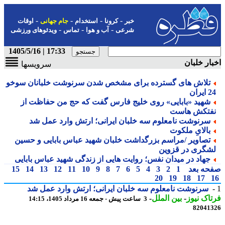
-
-
-
-
خبر
کرونا
استخدام
جام جهانی
اوقات
-
-
-
شرعی
آب و هوا
تماس
ویدئوهای ورزشی
17:33 | 1405/5/16
ار خلبان
سرویسها
تلاش های گسترده برای مشخص شدن سرنوشت خلبانان سوخو
ایران
شهید «بابایی» روی خلیج فارس گفت که حج من حفاظت از
فتکش هاست
سرنوشت نامعلوم سه خلبان ایرانی؛ ارتش وارد عمل شد
بالایِ ملکوت
تصاویر /مراسم بزرگداشت خلبان شهید عباس بابایی و حسین
شگری در قزوین
جهاد در میدان نفس؛ روایت هایی از زندگی شهید عباس بابایی
حه بعد
1
2
3
4
5
6
7
8
9
10
11
12
13
14
15
20
19
18
17
سرنوشت نامعلوم سه خلبان ایرانی؛ ارتش وارد عمل شد
اک نیوز
-
بین الملل
-
3 ساعت پیش - جمعه 16 مرداد 1405، 14:15
82041