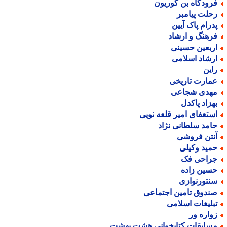
رودگاه بن گوریون
حلت پیامبر
درام پاک آیین
رهنگ و ارشاد
ربعین حسینی
رشاد اسلامی
این
مارت تاریخی
هدی شجاعی
هزاد پاکدل
ستعفای امیر قلعه نویی
امد سلطانی نژاد
نتن فروشی
مید وکیلی
راحی فک
سین زاده
نتورنوازی
ندوق تامین اجتماعی
بلیغات اسلامی
واره ور
سابقات کتابخوانی هشت بهشت