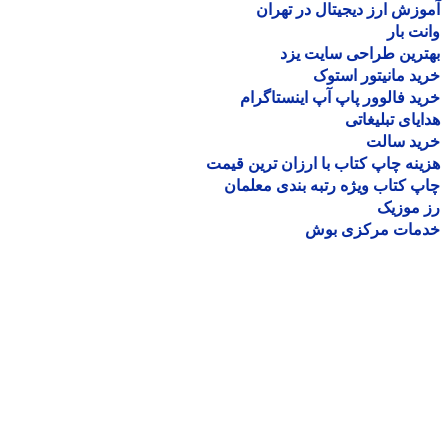
زش ارز دیجیتال در تهران
ت بار
رین طراحی سایت یزد
د مانیتور استوک
د فالوور پاپ آپ اینستاگرام
یای تبلیغاتی
ید سالت
نه چاپ کتاب با ارزان ترین قیمت
 کتاب ویژه رتبه بندی معلمان
موزیک
مات مرکزی بوش