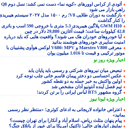
آئودی از کراس اوورهای «کوپه نما» دست نمی کشد: نسل دوم Q8
هی بازار می شود
بازگشت به دوران طلایی V8؛ رم ۱۵۰۰ مدل ۲۰۲۷ سیستم هیبریدی
 کنار گذاشت
GWM H10 پلاگین هیبریدی 5.3 متری با خروجی 590 اسب و باتری
 آغازین 29,880 دلار در چین
یا خودروهای خودران هک می شوند؟ واقعیت هایی که باید درباره
نیت سایبری خودروهای هوشمند بدانید
معرفی Maextro V800 و V680: MPV لوکس هوآوی پشتیبان با
ر ترکیبی و قیمت تا 1.016 میلیون یوان
بار ویژه
روز نو
بعیض میان نیروهای شرکتی و رسمی باید پایان یابد
کس احساسی دو دختر پیمان قاسم خانی جلب توجه کرد
ولین واکنش به خبر حمله به دو نقطه کشور
یم فصل آینده آنتونیو آدان مشخص شد
روه مشهور BTS لباس ایرانی را بر تن کردند!
بار ویژه
ایونا نیوز
عتراض خانواده لاریجانی به ادعای کوثری؛ «منتظر نظر رسمی
نید»
یام پنهان مثلث ریاض، اسلام آباد و آنکارا برای تهران چیست؟
مایش انبارهای خالی؛ تاکتیک آمریکا برای عبور از باتلاق جنگ؟