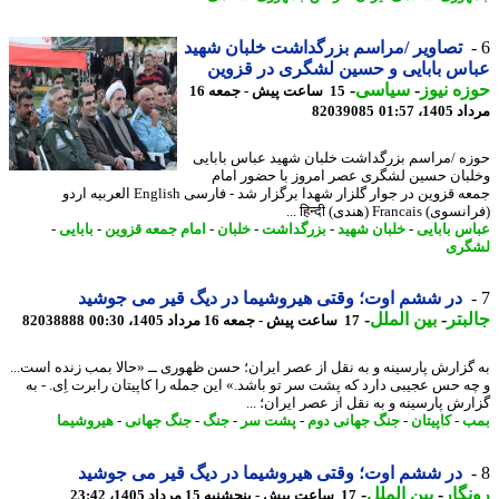
تصاویر /مراسم بزرگداشت خلبان شهید
س بابایی و حسین لشگری در قزوین
ه نیوز
-
سیاسی
-
15 ساعت پیش - جمعه 16
1، 01:57
82039085
ه /مراسم بزرگداشت خلبان شهید عباس بابایی
بان حسین لشگری عصر امروز با حضور امام
جمعه قزوین در جوار گلزار شهدا برگزار شد - فارسی English العربیه اردو
Francais (هندی) हिन्दी ...
س بابایی
-
خلبان شهید
-
بزرگداشت
-
خلبان
-
امام جمعه قزوین
-
بابایی
-
گری
در ششم اوت؛ وقتی هیروشیما در دیگ قیر می جوشید
بتر
-
بین الملل
-
17 ساعت پیش - جمعه 16 مرداد 1405، 00:30
82038888
گزارش پارسینه و به نقل از عصر ایران؛ حسن ظهوری ــ «حالا بمب زنده است...
ه حس عجیبی دارد که پشت سر تو باشد.» این جمله را کاپیتان رابرت اِی. - به
رش پارسینه و به نقل از عصر ایران؛ ...
ب
-
کاپیتان
-
جنگ جهانی دوم
-
پشت سر
-
جنگ
-
جنگ جهانی
-
هیروشیما
در ششم اوت؛ وقتی هیروشیما در دیگ قیر می جوشید
گار
-
بین الملل
-
17 ساعت پیش - پنجشنبه 15 مرداد 1405، 23:42