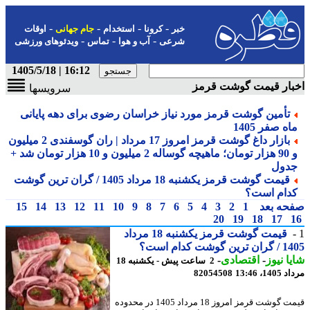
-
-
-
-
خبر
کرونا
استخدام
جام جهانی
اوقات
-
-
-
شرعی
آب و هوا
تماس
ویدئوهای ورزشی
16:12 | 1405/5/18
بار قیمت گوشت قرمز
سرویسها
تأمین گوشت قرمز مورد نیاز خراسان رضوی برای دهه پایانی
ه صفر 1405
بازار داغ گوشت قرمز امروز 17 مرداد | ران گوسفندی 2 میلیون
و 90 هزار تومان؛ ماهیچه گوساله 2 میلیون و 10 هزار تومان شد +
دول
قیمت گوشت قرمز یکشنبه 18 مرداد 1405 / گران ترین گوشت
دام است؟
حه بعد
1
2
3
4
5
6
7
8
9
10
11
12
13
14
15
20
19
18
17
قیمت گوشت قرمز یکشنبه 18 مرداد
 گوشت کدام است؟
ا نیوز
-
اقتصادی
-
2 ساعت پیش - یکشنبه 18
1، 13:46
82054508
قیمت گوشت قرمز امروز 18 مرداد 1405 در محدوده