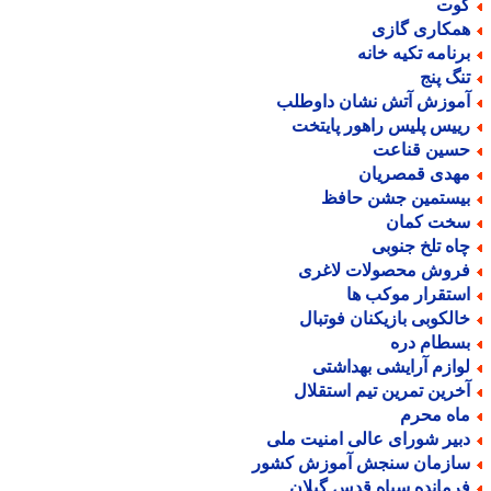
وت
مکاری گازی
رنامه تکیه خانه
نگ پنج
موزش آتش نشان داوطلب
ییس پلیس راهور پایتخت
سین قناعت
هدی قمصریان
یستمین جشن حافظ
خت کمان
اه تلخ جنوبی
روش محصولات لاغری
ستقرار موکب ها
الکوبی بازیکنان فوتبال
سطام دره
وازم آرایشی بهداشتی
خرین تمرین تیم استقلال
اه محرم
بیر شورای عالی امنیت ملی
ازمان سنجش آموزش کشور
رمانده سپاه قدس گیلان