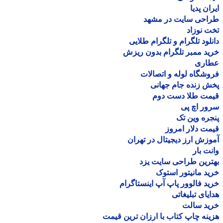
ان پدیا
احی سایت در مشهد
 نوزاد
لود تلگرام و تلگرام طلایی
د ممبر تلگرام بدون ریزش
اری
شگاه لوله و اتصالات
 زنده جام جهانی
مت طلا دست دوم
ر اچ پی
ره وین تک
ت دلار امروز
زش ارز دیجیتال در تهران
ت بار
رین طراحی سایت یزد
د مانیتور استوک
د فالوور پاپ آپ اینستاگرام
یای تبلیغاتی
ید سالت
نه چاپ کتاب با ارزان ترین قیمت