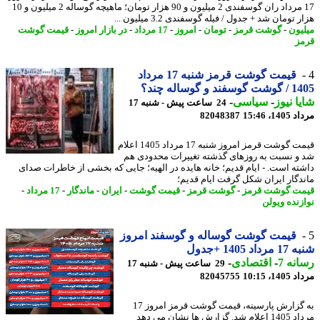
17 مرداد ران گوسفندی 2 میلیون و 90 هزار تومان؛ ماهیچه گوساله 2 میلیون و 10
 تومان شد + جدول / فیله گوسفندی 3.2 میلیون ...
یون
-
گوشت قرمز
-
تومان
-
امروز
-
17 مرداد
-
در بازار امروز
-
قیمت گوشت
ز
قیمت گوشت قرمز شنبه 17 مرداد
ند و گوساله چند؟
ا نیوز
-
سیاسی
-
24 ساعت پیش - شنبه 17
1، 15:46
82048387
قیمت گوشت قرمز امروز شنبه 17 مرداد 1405 اعلام
و نسبت به روزهای گذشته تغییرات محدودی هم
ته است. - ایام قدیم؛ خانه هایده در الهیه؛ جایی که بخشی از خاطرات صدای
دگار ایران شکل گرفت ایام قدیم؛
ت گوشت قرمز
-
گوشت قرمز
-
قیمت گوشت
-
ایران
-
ماندگار
-
17 مرداد
-
زنده ویولن
قیمت گوشت گوساله و گوسفند امروز
اد 1405 +جدول
نه 7
-
اقتصادی
-
29 ساعت پیش - شنبه 17
1، 10:15
82045755
به گزارش پارسینه، قیمت گوشت قرمز امروز 17
مرداد 1405 اعلام شد. گزارش ها نشان می دهد