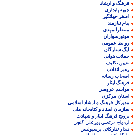
رهنگ و ارشاد
بهه پایداری
صغر جهانگیر
یام نیازمند
نتظرالمهدی
وتورسواران
وابط عمومی
یگ ستارگان
ملات هوایی
عیین تکلیف
هبر انقلاب
صحاب رسانه
رهنگ ایثار
راسم عروسی
ستان مرکزی
دیرکل فرهنگ و ارشاد اسلامی
ازمان اسناد و کتابخانه ملی
رویج فرهنگ ایثار و شهادت
زدواج مرتضی پورعلی گنجی
یدار تدارکاتی پرسپولیس