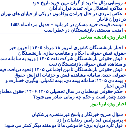
ونمایی رئال مادرید از گران ترین خرید تاریخ خود
ذاکره استقلال برای تمدید قرارداد آدان
کس| مردی در حال چراندن بوقلمون در یکی از خیابان های تهران
 دوران قاجار
یست قیمت خرید مسکن در فرمانیه + جدول مردادماه 1405
منیت معیشتی بازنشستگان در خطر است
بار ویژه
اندیشه معاصر
اخبار بازنشستگان کشوری امروز ۱۸ مرداد ۱۴۰۵ | آخرین خبر
وق، فیش حقوقی، احکام و متناسب سازی بازنشستگان
فیش حقوقی بازنشستگان شرکت نفت ۱۴۰۵ | ورود به سامانه سما
مشاهده فیش حقوقی بازنشستگان نفت
فیش حقوقی بازنشستگان تامین اجتماعی ۱۴۰۵ | نحوه دریافت فیش
وقی جدید، سامانه مشاهده فیش و جزئیات افزایش حقوق
بیمه دی ۱۴۰۵؛ سامانه بیمه دی، بیمه تکمیلی، پیگیری خسارت و
رین اخبار
حکم حقوقی نومعلمان در سال تحصیلی ۱۴۰۵-۱۴۰۶؛ حقوق معلمان
ید چقدر است و حکم چه زمانی صادر می شود؟
بار ویژه
ایونا نیوز
ؤال صریح خبرنگار و پاسخ غیرمنتظره پزشکیان
رسپولیس قید رامین رضاییان را زد
ول تازه درباره برق؛ خاموشی ها تا دو هفته دیگر کمتر می شود!