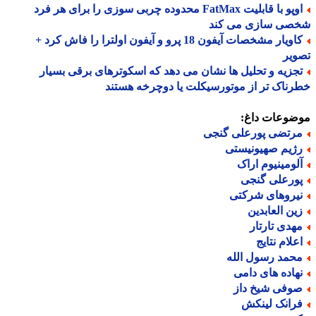
اوپو با قابلیت FatMax محدوده چربی سوزی را برای هر فرد
صی سازی می کند
کاویار مشخصات آیفون 18 پرو و آیفون اولترا را فاش کرد +
یر
جزیه و تحلیل ها نشان می دهد که اسکوترهای برقی بسیار
ناک تر از موتورسیکلت یا دوچرخه هستند
ضوعات داغ:
رتضی پورعلی گنجی
ژیم صهیونیستی
لومینیوم اراک
ورعلی گنجی
یروهای شرکتی
ین العابدین
هدی تارتار
علام نتایج
حمد رسول الله
هاده های دامی
وفی شیخ داز
رانک لینکش