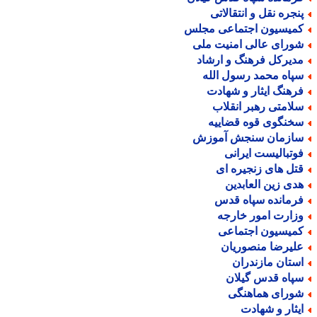
نجره نقل و انتقالاتی
میسیون اجتماعی مجلس
ورای عالی امنیت ملی
دیرکل فرهنگ و ارشاد
پاه محمد رسول الله
رهنگ ایثار و شهادت
لامتی رهبر انقلاب
خنگوی قوه قضاییه
ازمان سنجش آموزش
وتبالیست ایرانی
تل های زنجیره ای
دی زین العابدین
رمانده سپاه قدس
زارت امور خارجه
میسیون اجتماعی
لیرضا منصوریان
ستان مازندران
پاه قدس گیلان
ورای هماهنگی
یثار و شهادت