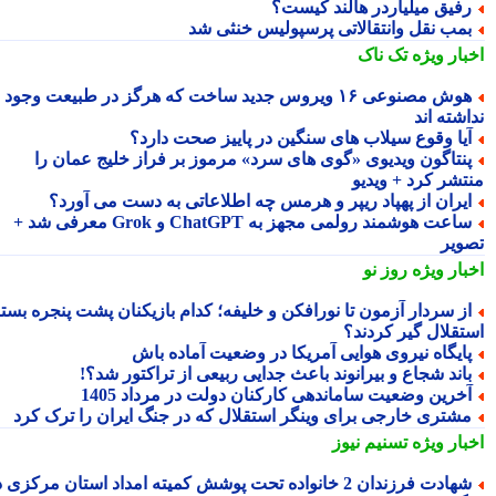
فیق میلیاردر هالند کیست؟
مب نقل وانتقالاتی پرسپولیس خنثی شد
بار ویژه
تک ناک
هوش مصنوعی ۱۶ ویروس جدید ساخت که هرگز در طبیعت وجود
شته اند
یا وقوع سیلاب های سنگین در پاییز صحت دارد؟
نتاگون ویدیوی «گوی های سرد» مرموز بر فراز خلیج عمان را
تشر کرد + ویدیو
یران از پهپاد ریپر و هرمس چه اطلاعاتی به دست می آورد؟
ساعت هوشمند رولمی مجهز به ChatGPT و Grok معرفی شد +
ویر
بار ویژه
روز نو
ز سردار آزمون تا نورافکن و خلیفه؛ کدام بازیکنان پشت پنجره بسته
تقلال گیر کردند؟
ایگاه نیروی هوایی آمریکا در وضعیت آماده باش
اند شجاع و بیرانوند باعث جدایی ربیعی از تراکتور شد؟!
خرین وضعیت ساماندهی کارکنان دولت در مرداد 1405
شتری خارجی برای وینگر استقلال که در جنگ ایران را ترک کرد
بار ویژه
تسنیم نیوز
شهادت فرزندان 2 خانواده تحت پوشش کمیته امداد استان مرکزی در