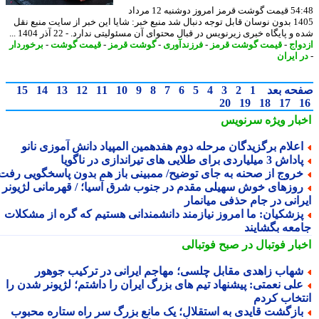
54:48 قیمت گوشت قرمز امروز دوشنبه 12 مرداد
1405 بدون نوسان قابل توجه دنبال شد منبع خبر: شایا این خبر از سایت منبع نقل
و پایگاه خبری زیرنویس در قبال محتوای آن مسئولیتی ندارد. - 22 آذر 1404 ...
واج
-
قیمت گوشت قرمز
-
فرزندآوری
-
گوشت قرمز
-
قیمت گوشت
-
برخوردار
 ایران
حه بعد
1
2
3
4
5
6
7
8
9
10
11
12
13
14
15
20
19
18
17
بار ویژه
سرنویس
علام برگزیدگان مرحله دوم هفدهمین المپیاد دانش آموزی نانو
اش 3 میلیاردی برای طلایی های تیراندازی در ناگویا
روج از صحنه به جای توضیح/ ممبینی باز هم بدون پاسخگویی رفت
وزهای خوش سهیلی مقدم در جنوب شرق آسیا؛ / قهرمانی لژیونر
رانی در جام حذفی میانمار
زشکیان: ما امروز نیازمند دانشمندانی هستیم که گره از مشکلات
معه بگشایند
بار فوتبال در صبح فوتبالی
هاب زاهدی مقابل چلسی؛ مهاجم ایرانی در ترکیب جوهور
لی نعمتی: پیشنهاد تیم های بزرگ ایران را داشتم؛ لژیونر شدن را
تخاب کردم
ازگشت قایدی به استقلال؛ یک مانع بزرگ سر راه ستاره محبوب