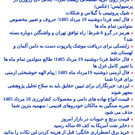
سپولیس! (عکس)
یک پروتیینی با گیلاس و شکلات
فال ابجد فردا دوشنبه 19 مرداد 1405؛ حروف و تعبیر مخصوص
لدین تمام ماه ها
هرمز در گرو 6 شرط؛ راه توافق تهران و واشنگتن دوباره بسته
؟
لنسکی برای دریافت موشک پاتریوت دست به دامن آلمان و
ستان شد
فال حافظ فردا دوشنبه 19 مرداد 1405؛ طالع متولدین تمام ماه ها
تعبیر کامل غزل ها
فال ارمنی دوشنبه 19مرداد ماه 1405 | پیام الهه خوشبختی ارمنی
ی فردا شما
یزدی: خبرنگاران برای تبیین حقایق باید به سلاح تحلیل پژوهشی
هز شوند
یمت انواع نهاده های دامی و محصولات کشاورزی 18 مرداد 1405
ربه سنگین به مالکان خودروهای قدیمی / سهمیه بنزین شما
ف می شود
یمت برنج و حبوبات در بازار امروز
ایر نفت آمریکا به کف 40 ساله رسید
رید برق اضطراری خانگی؛ قبل از هزینه کردن این نکات را بدانید