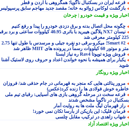
رعه ایران در بسکتبال ناگویا؛ همگروهی با اردن و قطر
ازگشت لوکاس ژوائو به خانه؛ مقصد جدید مهاجم سابق پرسپولیس
بار ویژه
و قیمت خودرو | چرخان
گونه محل اتصال بدنه و برق دزدی خودرو را پیدا و رفع کنیم
نیسان NX7 پلاگین هیبرید با باتری 40.95 کیلووات ساعتی و برد برقی
 معرفی شد
Smart #2؛ میکرو-برقی دو نفره جیلی و مرسدس با طول تنها 2.75
ور 60 کیلووات رسماً در پرونده های MIIT ظاهر شد
روش ویژه تویوتا Rav4 ره نیاز ایستا
کبار برای همیشه با نحوه خواندن اعداد و حروف روی لاستیک آشنا
ید
بار ویژه
رونگار
رور پنالتی هایی که منجر به قهرمانی در جام حذفی شد/ فروزان
طره خوش فولادی ها را زنده کرد(عکس)
رعه سخت در مرحله گروهی بازی های آسیایی: رقبای تیم ملی
کتبال در ناگویا مشخص شدند
از قهرمان لیگ ملت ها به روایت آمار
رمان فلیک: این بازیکن از بارسا تکان نمی خورد!
هاب زاهدی در ترکیب مقابل چلسی
بار ویژه
اقتصاد آزاد