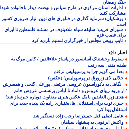
گ رمضان
دارات استان مرکزی در طرح سپاس و نهضت دیدار باخانواده شهدا
ارکت کنند
زشکیان: سرمایه گذاری در فناوری های نوین، نیاز ضروری کشور
ت
ورای فریب؛ سابقه سیاه ملادینوف در مسئله فلسطین تا ابزای
ای غصب غزه
ایب رییس مجلس از خبرگزاری تسنیم بازدید کرد
ار داغ:
قوط وحشتناک آسانسور در پاساژ علاءالدین / کابین مرگ به
قه منفی سه رفت
عدا می گویم چرا به پرسپولیس نرفتم
لالی لای زرورق در پرسپولیس! (عکس)
گاهی به دکوراسیون عروسی مرتضی پورعلی گنجی و همسرش
ز ورود زیبای عروس و داماد تا لباس پرنسسی عروس خانم
دی زین العابدین با یک عکس هنری متفاوت دوباره خبرساز شد!
بری توپ برای استقلالی ها/ بختیاری زاده یک پدیده جدید برای
قلال پیدا کرد
امل اصلی قتل حمیدرضا رجب زاده دستگیر شد
اکنش ابرقویی به پیشنهاد سپاهان
ارتار روی خرید استقلالی ریسک نکرد؛/ جلالی لای زرورق در