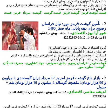
705 هزار تا 2 میلیون و 90 هزار تومان قرار دارد. -
انیوز- بازار گوسفندی و گوساله ای همچنان در محدوده های قبلی قرار دارد و
ایش قابل توجهی ثبت نشده است.
ت گوشت قرمز
-
گوشت قرمز
-
قیمت گوشت
-
گوشت
-
مرداد
-
قرمز
-
قیمت
تأمین گوشت قرمز مورد نیاز خراسان
ی برای دهه پایانی ماه صفر 1405
 آرا نیوز
-
اقتصادی
-
6 ساعت پیش - یکشنبه
82052305
ه اقتصاد»، معاون امور دام جهاد کشاورزی
سان رضوی، با اطمینان بخشی به مصرف
دگان، از وضعیت تامین گوشت قرمز در استان خبر داد و تاکید کرد: - کریم
زاده در گفت و گو با خبرنگار شهرآرانیوز ...
ت قرمز
-
خراسان رضوی
-
بخش خصوصی
-
جهاد کشاورزی
-
مصرف کنندگان
وشت
-
معاون امور
بازار داغ گوشت قرمز امروز 17 مرداد | ران گوسفندی 2 میلیون
و 90 هزار تومان؛ ماهیچه گوساله 2 میلیون و 10 هزار تومان شد +
ول
یشه معاصر
-
اقتصادی
-
22 ساعت پیش - شنبه 17 مرداد 1405، 17:58
82049
قیمت گوشت قرمز امروز 17 مرداد 1405 اعلام شد. - بازار داغ گوشت قرمز امروز