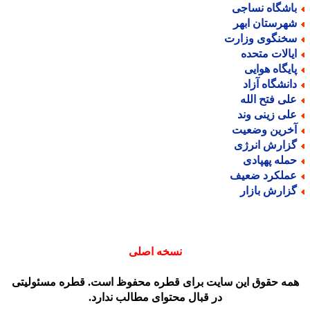
اشگاه نساجی
هرستان ابهر
خنگوی وزارت
یالات متحده
ایگاه هوایی
انشگاه آزاد
لی فتح الله
لی زینی وند
خرین وضعیت
زارش انرژی
مله پهپادی
ملکرد ضعیف
زارش بازار
نسخه اصلی
مه حقوق این سایت برای قطره محفوظ است. قطره مسئولیتی
در قبال محتوای مطالب ندارد.