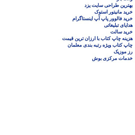
رین طراحی سایت یزد
د مانیتور استوک
د فالوور پاپ آپ اینستاگرام
یای تبلیغاتی
ید سالت
نه چاپ کتاب با ارزان ترین قیمت
 کتاب ویژه رتبه بندی معلمان
موزیک
مات مرکزی بوش