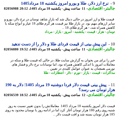
نرخ ارز دلار، طلا و یورو امروز یکشنبه 18 مرداد1405
بتر
-
اقتصادی
-
11 ساعت پیش - یکشنبه 18 مرداد 1405، 20:12
82056988
ت طلا و ارز امروز در حالی دنبال شد که بازار شاهد نوسان در نرخ دلار، یورو و
سایر ارزهای مهم بود. در بازار طلا نیز قیمت هر گرم طلای 18 عیار و انواع سکه با
 همراه شد، - هر گرم طلای 18 ...
ان
-
هزار
-
قیمت
-
یکشنبه
-
امروز
-
بازار
-
مرداد
این پیش بینی از قیمت فردای طلا و دلار را از دست ندهید
بتر
-
اقتصادی
-
11 ساعت پیش - یکشنبه 18 مرداد 1405، 19:52
82056880
 را برای من بخوان به گزارش سایت طلا، در حالی که قیمت طلا و سکه در
ملات امروز با اندکی کاهش همراه بود، اما نوسانات نرخ دلار و فشار های
می همچنان به عنوان عوامل کلیدی در تعیین ...
کرات
-
قیمت
-
بازار
-
تورم
-
دلار
-
انتظارات
-
طلا
پیش بینی قیمت دلار فردا دوشنبه 19 مرداد 1405؛ دلار به 190
ر تومان می رسد؟
بتر
-
اقتصادی
-
12 ساعت پیش - یکشنبه 18 مرداد 1405، 18:52
82056539
قیمت دلار امروز یکشنبه 18 مرداد 1405 معاملاتش را بدون تغییر نسبت به روز
شنبه روی رقم 186 هزار تومان آغاز کرد اما در ادامه روز با نوسان محدود به روی
ت دلار ...