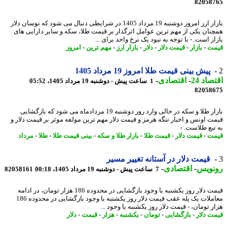
82058
بازار ارز امروز دوشنبه 19 مرداد 1405 در شرایطی دنبال می شود که نوسان دلار
نان یکی از مهم ترین عوامل اثرگذار بر قیمت طلا، سکه و سایر دارایی های
ر است. - با توجه به نبود یک نرخ واحد برای ...
ت
-
بازار
-
قیمت دلار
-
دلار
-
بازار ارز
-
مهم ترین
-
امروز
پیش بینی قیمت طلا امروز 19 مرداد 1405
اد 24
-
اقتصادی
-
1 ساعت پیش - دوشنبه 19 مرداد 1405، 05:52
82058
بازار طلا و سکه در حالی وارد روز دوشنبه 19 مردادماه می شود که بازگشایی
ت اونس و اخبار تنگه هرمز و قیمت دلار مهم ترین مولفه موثر بر قیمت دلار و
تبع طلاست. -
ت
-
قیمت دلار
-
قیمت طلا
-
بازار طلا و سکه
-
بینی قیمت طلا
-
طلا
-
مرداد
قیمت دلار در آستانه تغییر مسیر
نویس
-
اقتصادی
-
7 ساعت پیش - دوشنبه 19 مرداد 1405، 00:18
82058161
قیمت دلار روز یکشنبه با وجود بازگشایی در محدوده 186 هزار تومان، در ادامه
معاملات یک پله عقب قیمت دلار روز یکشنبه با وجود بازگشایی در محدوده 186
 تومان، - قیمت دلار روز یکشنبه با وجود ...
ت دلار
-
بازگشایی
-
تومان
-
یکشنبه
-
هزار
-
قیمت
-
دلار