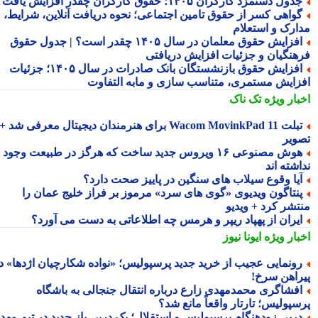
دول دستمزد کارگران ۱۴۰۵؛ حقوق کارگران چقدر افزایش یافت؟
واهی کسر از حقوق تامین اجتماعی؛ نحوه دریافت آنلاین، شرایط،
ارک و استعلام
افزایش حقوق معلمان در سال ۱۴۰۵ چقدر است؟ | جدول حقوق
هنگیان و جزئیات افزایش دریافتی
افزایش حقوق بازنشستگان بانک صادرات در سال ۱۴۰۵؛ جزئیات
زایش مستمری، متناسب سازی و مابه التفاوت
بار ویژه
تک ناک
تبلت Wacom MovinkPad 11 برای هنرمندان دیجیتال معرفی شد +
ویر
هوش مصنوعی ۱۶ ویروس جدید ساخت که هرگز در طبیعت وجود
شته اند
یا وقوع سیلاب های سنگین در پاییز صحت دارد؟
نتاگون ویدیوی «گوی های سرد» مرموز بر فراز خلیج عمان را
تشر کرد + ویدیو
یران از پهپاد ریپر و هرمس چه اطلاعاتی به دست می آورد؟
بار ویژه
ایونا نیوز
ونمایی عجیب از خرید جدید پرسپولیس؛ «نواده شکارچیان اژدها» در
راهن سرخ!
فشاگری محمدمهدی زارع درباره انتقال جنجالی به باشگاه
سپولیس؛ تارتار واقعاً مانع شد؟
ربی زودهنگام پرسپولیس و استقلال؛ یک دربی باز جدید در تیم مهدی