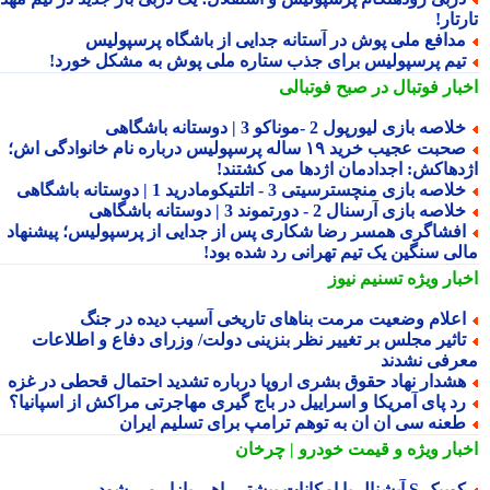
تار!
دافع ملی پوش در آستانه جدایی از باشگاه پرسپولیس
یم پرسپولیس برای جذب ستاره ملی پوش به مشکل خورد!
بار فوتبال در صبح فوتبالی
لاصه بازی لیورپول 2 -موناکو 3 | دوستانه باشگاهی
صحبت عجیب خرید ۱۹ ساله پرسپولیس درباره نام خانوادگی اش؛
دهاکش: اجدادمان اژدها می کشتند!
لاصه بازی منچسترسیتی 3 - اتلتیکومادرید 1 | دوستانه باشگاهی
لاصه بازی آرسنال 2 - دورتموند 3 | دوستانه باشگاهی
فشاگری همسر رضا شکاری پس از جدایی از پرسپولیس؛ پیشنهاد
لی سنگین یک تیم تهرانی رد شده بود!
بار ویژه
تسنیم نیوز
علام وضعیت مرمت بناهای تاریخی آسیب دیده در جنگ
اثیر مجلس بر تغییر نظر بنزینی دولت/ وزرای دفاع و اطلاعات
رفی نشدند
شدار نهاد حقوق بشری اروپا درباره تشدید احتمال قحطی در غزه
د پای آمریکا و اسراییل در باج گیری مهاجرتی مراکش از اسپانیا؟
عنه سی ان ان به توهم ترامپ برای تسلیم ایران
بار ویژه
و قیمت خودرو | چرخان
یک S آپشنال با امکانات بیشتر راهی بازار می شود