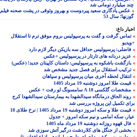
د میلیارد تومانی شد
کس یادگاری سعید پیردوست و بهروز وثوقی در پشت صحنه فیلم
نها؛ سال 53
ار داغ:
ماس گرفت و گفت به پرسپولیس بروم موفق ترم تا استقلال
دیو
اضلی: پرسپولیس حداقل سه بازیکن دیگر لازم دارد
زیز دردانه های تارتار در پرسپولیس +عکس
ازگشت باشکوه به پرسپولیس: داستان کاپیتان جدید! (عکس)
رکیب استقلال برای فصل جدید مشخص شد
نتقال لحظه آخری میان پرسپولیس و سپاهان
مت طلا امروز دوشنبه 19 مرداد 1405
خصات گلکسی A 18 سامسونگ لو رفت + عکس
وند الحاق درمانگاه سیدالشهدا به بیمارستان سیدالشهدا کرج
ی تکمیل این پروژه بررسی شد
قیمت طلا و سکه امروز دوشنبه 19 مرداد 1405 | نرخ طلای 18
ر، سکه امامی و نیم سکه امروز + جدول
ل قهوه روزانه دوشنبه 19 مرداد ماه 1405
خشی از جنگل های کلاردشت درگیر آتش سوزی شد
عاون وزیر کشور: اجرای طرح ساماندهی اتباع افغانستانی