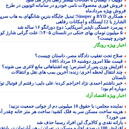
روش فوری محصولات نامی خودرو در سامانه اتونوین در طرح
وش ویژه مردادماه
همکاری BYD و Sinopec؛ تبدیل جایگاه بنزینِ شانگهای به هاب سریع
ا 12 ایستگاه و امکانات رفاهی
یرمرد خستگی ناپذیر آمریکایی؛ دوج دورانگو ۱۶ ساله شد
۵ میلیون تومان بهای خنکی در تابستان ۱۴۰۵؛ علت گرانی شارژ کولر
درو چیست؟
بار ویژه
رونگار
لاح تحت تعقیب دادگاه مصر، داستان چیست؟
یمت طلا امروز دوشنبه 19 مرداد 1405
فزایش وزن پس از استرس؛ چه اشتباهاتی مانع لاغری می شوند؟
ند انتقال لحظه آخری/ زنده: آخرین بمب های نقل و انتقالات
بستان
بر داشتم احمدی نژاد اخراجم کرده/ علی دایی: رفتنم از فوتبال تولد
اره ام بود!
بار ویژه
اقتصاد آزاد
ماینده مجلس: با حقوق 18 میلیونی دم از جوانی جمعیت نزنید!
زینه ساخت مسکن سر به فلک کشید/ ساخت هر متر خانه چقدر آب
 خورد؟
ارانه نقدی و کالابرگ این افراد رسما حذف شد
افزایش 100 درصدی اجاره مسکن در تهران / رهن آپارتمان در پایتخت