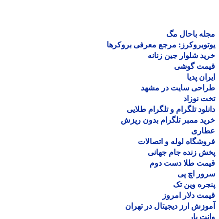
ه باحال مگ
وبروکرز: مرجع معرفی بروکرها
د شلوار جین زنانه
مت گوشی
ان پدیا
احی سایت در مشهد
 نوزاد
لود تلگرام و تلگرام طلایی
د ممبر تلگرام بدون ریزش
اری
شگاه لوله و اتصالات
 زنده جام جهانی
مت طلا دست دوم
ر اچ پی
ره وین تک
ت دلار امروز
زش ارز دیجیتال در تهران
ت بار