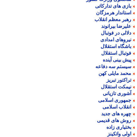
ازی های تدارکاتی
ستاندار هرمزگان
هبر معظم انقلاب
لیرضا بیرانوند
لالی در فوتبال
یروهای امدادی
اشگاه استقلال
وتبال استقلال
یش بینی آینده
یستم سه دفاعه
حمد مایلی کهن
راکتور تبریز
یمکت استقلال
شوری تازیانی
مهوری اسلامی
نقلاب اسلامی
هره های جدید
وش های قدیمی
ختیاری زاده
ولی واتکینز