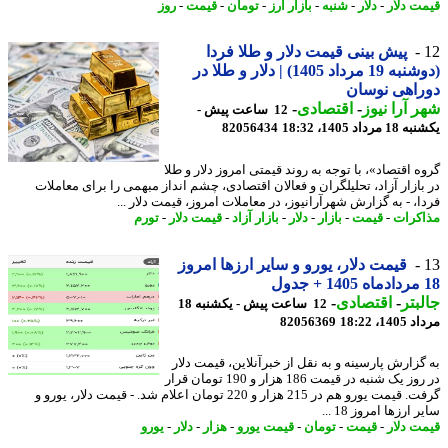
ت دلار
-
دلار
-
شنبه
-
بازار ارز
-
تومان
-
قیمت
-
روز
پیش بینی قیمت دلار و طلا فردا
(دوشنبه 19 مرداد 1405) | دلار و طلا در
اهی نوسان
 آرا نیوز
-
اقتصادی
-
12 ساعت پیش -
رداد 1405، 18:32
82056434
 اقتصاد»، با توجه به روند قیمتی امروز دلار و طلا
بازار آزاد، تحلیلگران و فعالان اقتصادی، چشم انداز مبهمی را برای معاملات
ا، - به گزارش شهرآرانیوز، در معاملات امروز، قیمت دلار ...
کرات
-
قیمت
-
بازار
-
دلار
-
بازار آزاد
-
قیمت دلار
-
تورم
قیمت دلار، یورو و سایر ارزها امروز
بتر
-
اقتصادی
-
12 ساعت پیش - یکشنبه 18
1، 18:22
82056369
گزارش پارسینه و به نقل از خبرآنلاین، قیمت دلار
در روز یک شنبه در قیمت 186 هزار و 190 تومان قرار
گرفت. قیمت یورو هم در 215 هزار و 220 تومان اعلام شد. - قیمت دلار، یورو و
 ارزها امروز 18 ...
ت دلار
-
قیمت
-
تومان
-
قیمت یورو
-
هزار
-
دلار
-
یورو