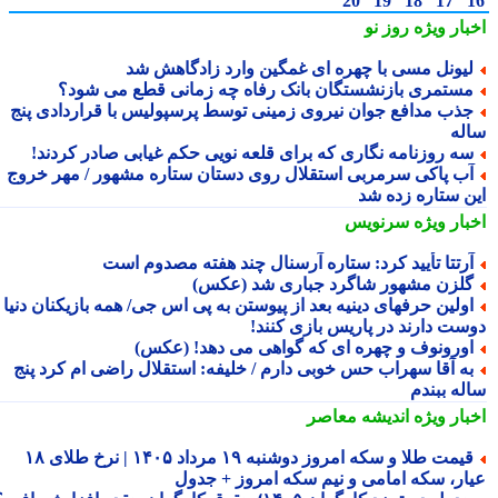
20
19
18
17
بار ویژه
روز نو
یونل مسی با چهره ای غمگین وارد زادگاهش شد
ستمری بازنشستگان بانک رفاه چه زمانی قطع می شود؟
ذب مدافع جوان نیروی زمینی توسط پرسپولیس با قراردادی پنج
له
ه روزنامه نگاری که برای قلعه نویی حکم غیابی صادر کردند!
ب پاکی سرمربی استقلال روی دستان ستاره مشهور / مهر خروج
ن ستاره زده شد
بار ویژه
سرنویس
رتتا تأیید کرد: ستاره آرسنال چند هفته مصدوم است
لزن مشهور شاگرد جباری شد (عکس)
ولین حرفهای دینیه بعد از پیوستن به پی اس جی/ همه بازیکنان دنیا
ست دارند در پاریس بازی کنند!
ورونوف و چهره ای که گواهی می دهد! (عکس)
ه آقا سهراب حس خوبی دارم / خلیفه: استقلال راضی ام کرد پنج
له ببندم
بار ویژه
اندیشه معاصر
قیمت طلا و سکه امروز دوشنبه ۱۹ مرداد ۱۴۰۵ | نرخ طلای ۱۸
ار، سکه امامی و نیم سکه امروز + جدول