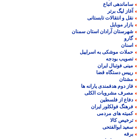
اماندهی اتباع
غاز لیگ برتر
قل و انتقالات تابستانی
ازار موبایل
هرستان آرادان استان سمنان
ارو
سنان
ملات موشکی به اسراییل
صویب بودجه
ینی فوتبال ایران
ییس دستگاه قضا
شتان
از دوم هدفمندی یارانه ها
صرف مشروبات الکلی
فاع از فلسطین
رهنگ فولکلور ایران
میته های مردمی
رخیص کالا
عید ابوالفتحی
رفه