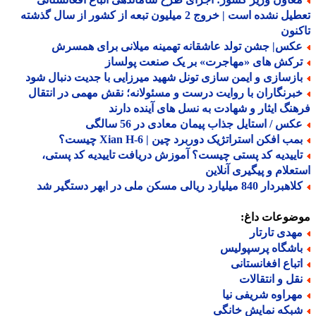
تعطیل نشده است | خروج 2 میلیون تبعه از کشور از سال گذشته
نون
کس| جشن تولد عاشقانه تهمینه میلانی برای همسرش
رکش های «مهاجرت» بر یک صنعت پولساز
ازسازی و ایمن سازی تونل شهید میرزایی با جدیت دنبال شود
برنگاران با روایت درست و مسئولانه؛ نقش مهمی در انتقال
نگ ایثار و شهادت به نسل های آینده دارند
کس / استایل جذاب پیمان معادی در 56 سالگی
ب افکن استراتژیک دوربرد چین | Xian H-6 چیست؟
اییدیه کد پستی چیست؟ آموزش دریافت تاییدیه کد پستی،
علام و پیگیری آنلاین
ردار 840 میلیارد ریالی مسکن ملی در ابهر دستگیر شد
ضوعات داغ:
هدی تارتار
اشگاه پرسپولیس
تباع افغانستانی
قل و انتقالات
هراوه شریفی نیا
بکه نمایش خانگی