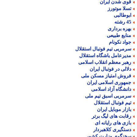
وی شدن ایران
سلا موتورز
بوطالبی
رشته
هره برداری
نابع طبیعی
واد نکونام
رمربی تیم فوتبال استقلال
دیرعامل باشگاه استقلال
هبر معظم انقلاب اسلامی
لالی در فوتبال ایران
روش امتیاز مسکن ملی
مهوری اسلامی ایران
انشگاه آزاد اسلامی
رمربی اسبق تیم ملی
یم فوتبال استقلال
ازار موبایل ایران
قابت های لیگ برتر
ازی های رایانه ای
ستگیری کلاهبردار
خنگوی وزارت کشور