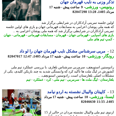
ر وزنی به نایب قهرمان جهان
نویس
-
ورزشی
-
9 ساعت پیش - شنبه 17
1، 13:28
82047298
ین جلسه تمرینی آزادکاران در شرایطی برگزار شد
همه ملی پوشان اعزامی به مسابقات قهرمانی جهان و بازی های اولین جلسه
ینی آزادکاران در شرایطی برگزار شد که همه ملی پوشان اعزامی به ...
ی های آسیایی
-
قهرمانی جهان
-
قهرمان
-
مسابقات قهرمانی
-
قهرمانی
-
جهان
پ تیم های ملی
مربی سرشناس مشکل نایب قهرمان جهان را لو داد
گار
-
ورزشی
-
10 ساعت پیش - شنبه 17 مرداد 1405، 12:47
82047017
وستین استویچف، سرمربی سرشناس بلغاری، با بررسی عملکرد تیم ملی
رش در لیگ ملت ها تأکید کرد که وابستگی شدید به چند بازیکن کلیدی، یکی از
لات اصلی بلغارستان است. رادوستین استویچف، ...
ارستان
-
لیگ ملت ها
-
سرمربی
-
تیم ملی
-
کرد
-
عملکرد
-
تیم
کاپیتان والیبال نشسته به اردو نیامد
نا
-
ورزشی
-
10 ساعت پیش - شنبه 17 مرداد
82046630
1405
اردوی تیم ملی والیبال نشسته مردان در حالی از 15