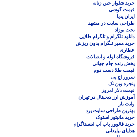
د شلوار جین زنانه
مت گوشی
ان پدیا
احی سایت در مشهد
 نوزاد
لود تلگرام و تلگرام طلایی
د ممبر تلگرام بدون ریزش
اری
شگاه لوله و اتصالات
 زنده جام جهانی
مت طلا دست دوم
ر اچ پی
ره وین تک
ت دلار امروز
زش ارز دیجیتال در تهران
ت بار
رین طراحی سایت یزد
د مانیتور استوک
د فالوور پاپ آپ اینستاگرام
یای تبلیغاتی