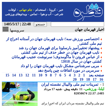
-
-
-
-
خبر
کرونا
استخدام
جام جهانی
اوقات
-
-
-
شرعی
آب و هوا
تماس
ویدئوهای ورزشی
22:48 | 1405/5/17
ار قهرمان جهان
سرویسها
اختصاصی ورزش سه؛/ نایب قهرمان جهان در آستانه اخراج از
یم ملی کشتی
پیشنهاد تحقیرآمیز بارسلونا برای قهرمان جهان رد شد
نایب قهرمان جهان در خطر حذف از تیم ملی کشتی
از عباس فروتن تا ماگومدوف؛ سرنوشت عجیب قهرمانان
شتی جهان در سال 2018!
مربی سرشناس مشکل نایب قهرمان جهان را لو داد
سرمربی در مورد اتفاقات چین پاسخ دهد
حه بعد
1
2
3
4
5
6
7
8
9
10
11
12
13
14
15
20
19
18
17
تمرینات تیم ملی والیبال نشسته ایران
ا
-
ورزشی
-
11 دقیقه پیش - شنبه 17 مرداد
82050674
1405
 ملی والیبال نشسته مردان ایران که اخیرا برای