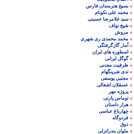
سیج هنرمندان فارس
حمد علی نکونام
ید غلامرضا حسینی
یخ نواف
زوش
حمد محمدی ری شهری
مار گازگرفتگی
سطوره های ایران
وگل ایرانی
رفیت معدنی
دی شرینگهام
جتبی یوسفی
سقلان اشغالی
روژه مهر
وماس پارتی
زار داستان
هارباغ عباسی
ردوگاه
وق
لوان بندرانزلی