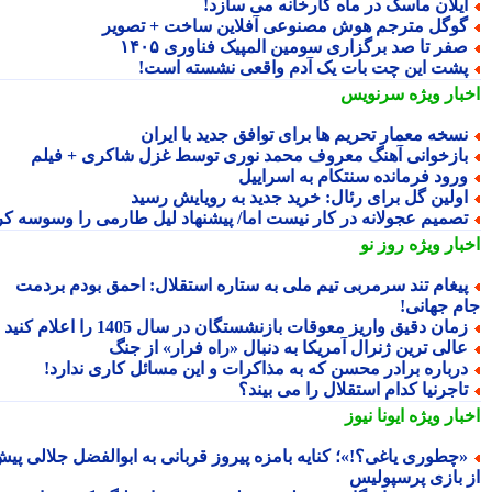
یلان ماسک در ماه کارخانه می سازد!
وگل مترجم هوش مصنوعی آفلاین ساخت + تصویر
فر تا صد برگزاری سومین المپیک فناوری ۱۴۰۵
شت این چت بات یک آدم واقعی نشسته است!
بار ویژه
سرنویس
سخه معمار تحریم ها برای توافق جدید با ایران
ازخوانی آهنگ معروف محمد نوری توسط غزل شاکری + فیلم
رود فرمانده سنتکام به اسراییل
ولین گل برای رئال: خرید جدید به رویایش رسید
صمیم عجولانه در کار نیست اما/ پیشنهاد لیل طارمی را وسوسه کرد
بار ویژه
روز نو
یغام تند سرمربی تیم ملی به ستاره استقلال: احمق بودم بردمت
م جهانی!
مان دقیق واریز معوقات بازنشستگان در سال 1405 را اعلام کنید
الی ترین ژنرال آمریکا به دنبال «راه فرار» از جنگ
رباره برادر محسن که به مذاکرات و این مسائل کاری ندارد!
اجرنیا کدام استقلال را می بیند؟
بار ویژه
ایونا نیوز
چطوری یاغی؟!»؛ کنایه بامزه پیروز قربانی به ابوالفضل جلالی پیش
 بازی پرسپولیس