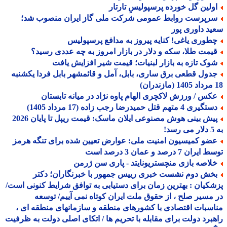
ولین گل خورده پرسپولیسِ تارتار
رپرست روابط عمومی شرکت ملی گاز ایران منصوب شد؛
د داوری پور
طوری یاغی! کنایه پیروز به مدافع پرسپولیس
یمت طلا، سکه و دلار در بازار امروز به چه عددی رسید؟
وک تازه به بازار لبنیات؛ قیمت شیر افزایش یافت
دول قطعی برق ساری، بابل، آمل و قائمشهر بابل فردا یکشنبه
کس / ورزش لاکچری الهام پاوه نژاد در میانه تابستان
یری 4 متهم قتل حمیدرضا رجب زاده (17 مرداد 1405)
پیش بینی هوش مصنوعی ایلان ماسک: قیمت ریپل تا پایان 2026
!
ضو کمیسیون امنیت ملی: عوارض تعیین شده برای تنگه هرمز
ران 7 درصد و عمان 3 درصد است
لاصه بازی منچستریونایتد - پاری سن ژرمن
خش دوم نشست خبری رییس جمهور با خبرنگاران؛ دکتر
کیان : بهترین زمان برای دستیابی به توافق شرایط کنونی است/
مسیر صلح ، از حقوق ملت ایران کوتاه نمی آییم/ توسعه
سبات اقتصادی با کشورهای منطقه و سازمانهای منطقه ای ،
برد دولت برای مقابله با تحریم ها / اتکای اصلی دولت به ظرفیت