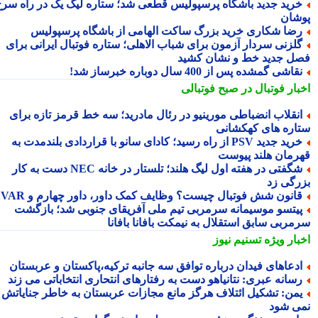
رید جدید باشگاه پرسپولیس قطعی شد؛ ستاره لیگ یک در راه سرخ
شان
ضا شکاری خرید بزرگ ساکت الهامی از باشگاه پرسپولیس
لزنی سردار آزمون برای شباب الاهلی؛ ستاره فوتبال ایرانی برای
ل جدید خط و نشان کشید
قاشی گمشده پس از 400 سال دوباره خبرساز شد!
بار فوتبال در صبح فوتبالی
نقلاب انضباطی مورینیو در رئال مادرید؛ سه خط قرمز تازه برای
اره های کهکشانی
خرید جدید PSV از راه رسید؛ کادای سانو با قراردادی بلندمدت به
رمان هلند پیوست
شگفتی در هفته اول لیگ هلند؛ تلستار در خانه NEC دست به کار
رگی زد
انون شش فوتبال چیست؟ وظایف کمک داور، داور چهارم و VAR
یتسو موسیمانه سرمربی تیم ملی آفریقای جنوبی شد؛ بازگشت
مربی سابق استقلال به نیمکت بافانا بافانا
بار ویژه
تسنیم نیوز
دعاهای فیدان درباره توافق سه جانبه ترکیه،پاکستان و عربستان
سانه عبری: نتانیاهو دست به رفتارهای انتحاری انتخاباتی می زند
من: تشکیل ائتلاف هرگز مانع مجازات عربستان به خاطر جنایاتش
ی شود