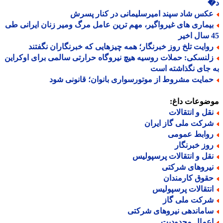
کس شاد سپند امیرسلیمانی در کنار پسرش
یماری های غیرواگیر، مهم ترین عامل مرگ ومیر زنان ایرانی طی
وایت تلخ روز خبرنگار؛ همه چیزهایی که خبرنگاران نگفتند
لنسکی: حملات روسیه هیچ نیروگاه حرارتی سالمی برای اوکراین
جای نگذاشته است
مایت مشروط از موتورسواری بانوان؛ قانونی شود
ضوعات داغ:
قل و انتقالات
رکت ملی گاز ایران
وابط عمومی
وز خبرنگار
قل و انتقالات پرسپولیس
یروهای شرکتی
قوق کارمندان
نتقالات پرسپولیس
رکت ملی گاز
اماندهی نیروهای شرکتی
عمال محدودیت