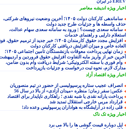
 در ایران
بار ویژه
اندیشه معاصر
ساماندهی کارکنان دولت ۱۴۰۵؛ آخرین وضعیت نیروهای شرکتی،
ف واسطه ها و جزئیات طرح جدید دولت
امانه سعدی چیست؟ | ورود به سامانه سعدی سهام عدالت،
تعلام دارایی و راهنمای خدمات
افزایش مجدد حقوق کارمندان ۱۴۰۵؛ خبر جدید از ترمیم حقوق، فوق
عاده خاص و میزان افزایش دریافتی کارکنان دولت
زمان نهایی پرداخت معوقات بازنشستگان تامین اجتماعی ۱۴۰۵؛
رین خبر از واریز مابه التفاوت افزایش حقوق فروردین و اردیبهشت
ام فوری با سفته الکترونیکی؛ شرایط دریافت وام بدون ضامن،
ارک لازم، نحوه ثبت درخواست و جزئیات بازپرداخت
بار ویژه
اقتصاد آزاد
نصراف عجیب ستاره پرسپولیسی از حضور در تیم منصوریان
کس| سفر زمان؛ منظره «میدان آزادی» از بالا در سال 56
رداخت یارانه نقدی یا شبه نقدی ؛ راهکاری ناپایدار برای اقتصاد
رارداد مربی خارجی استقلال تمدید شد
لی زاده در آرایشگاه به هواداران پرسپولیس وعده داد!
بار ویژه
تک ناک
پل دوباره قیمت گوشی ها را بالا می برد