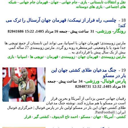
 و انتقالات تابستانی
-
بازی
-
جام جهانی
-
جهان
-
قهرمان جام جهانی
-
شبکه
 اجتماعی
-
بازی های دوستانه
چلسی، راه فرار از نیمکت/ قهرمان جهان آرسنال را ترک می
!
گار
-
ورزشی
-
31 ساعت پیش - جمعه 16 مرداد 1405، 15:22
82041686
تین زوبیمندی؛ قهرمان جهان با اسپانیا، می تواند این تابستان از جمع توپچی ها
جدا شود یا با وضعیتی غیرمنتظره روبه رو گردد. مارتین زوبیمندی 27 ساله کمی
 از یک سال پیش با قراردادی به ...
تین زوبیمندی
-
قهرمان جهان
-
زوبیمندی
-
قهرمان
-
توپچی ها
-
اسپانیا
-
بازی
جنگ مدعیان طلای کشتی جهان این
 در مسکو
س فوتبال
-
ورزشی
-
34 ساعت پیش - جمعه
82040731
بان جهانی حسن یزدانی از آمریکا و بحرین قرار
 در مسکو با هم مبارزه کنند. نوشته جنگ مدعیان
ی کشتی جهان این بار در مسکو اولین بار در پارس فوتبال | خبرگزاری فوتبال
ParsFootbal.
تی
-
آمریکا
-
جهان
-
مسکو
-
احمد تاج الدینوف
-
کشتی گیر
-
قرار