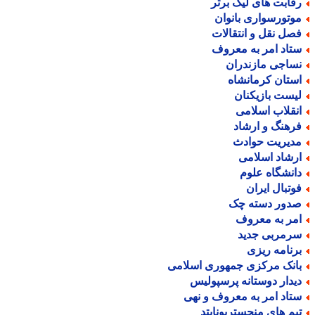
قابت های لیگ برتر
وتورسواری بانوان
صل نقل و انتقالات
تاد امر به معروف
ساجی مازندران
ستان کرمانشاه
یست بازیکنان
نقلاب اسلامی
رهنگ و ارشاد
دیریت حوادث
رشاد اسلامی
انشگاه علوم
وتبال ایران
دور دسته چک
مر به معروف
رمربی جدید
رنامه ریزی
انک مرکزی جمهوری اسلامی
یدار دوستانه پرسپولیس
تاد امر به معروف و نهی
یم های منچستریونایتد