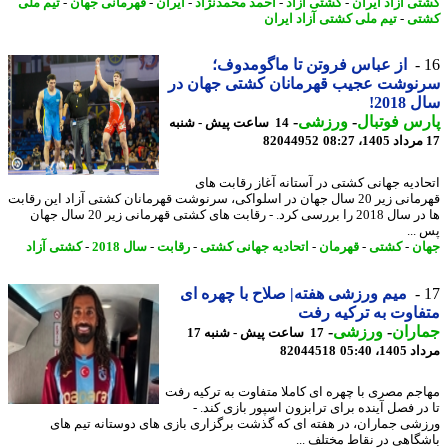
ی آزاد ایران
-
کشتی آزاد
-
احمد محمدنژاد
-
ایران
-
قهرمانی جهان
-
تیم ملی
تی
-
تیم ملی کشتی آزاد ایران
از عباس فروتن تا ماگومدوف؛
نوشت عجیب قهرمانان کشتی جهان در
201!
س فوتبال
-
ورزشی
-
14 ساعت پیش - شنبه
82044952
ادیه جهانی کشتی در آستانه آغاز رقابت های
قهرمانی زیر 20 سال جهان در اسلواکی، سرنوشت قهرمانان کشتی آزاد این رقابت
ها در سال 2018 را بررسی کرد. - رقابت های کشتی قهرمانی زیر 20 سال جهان
...
ن
-
کشتی
-
قهرمان
-
اتحادیه جهانی کشتی
-
رقابت
-
سال 2018
-
کشتی آزاد
میم ورزشی هفته| صلاح با چهره ای
اوت به ترکیه رفت
اران
-
ورزشی
-
17 ساعت پیش - شنبه 17
1، 05:40
82044518
جم مصری با چهره ای کاملا متفاوت به ترکیه رفت
در فصل آینده برای ترابزون اسپور بازی کند. -
شی جماران، در هفته ای که گذشت برگزاری بازی های دوستانه تیم های
گاهی در نقاط مختلف ...