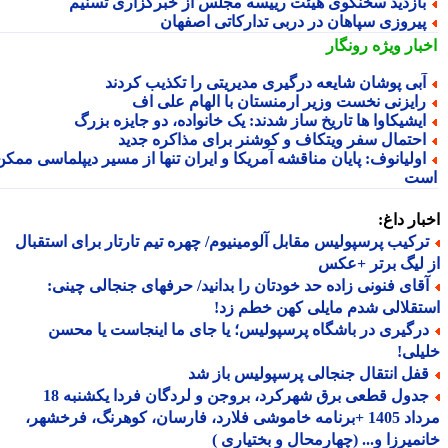
ازدید سخنگوی هیئت رییسه مجلس از خبرگزاری تسنیم
یروزی سپاهان در دربی تدارکاتی اصفهان
بار ویژه
رونگار
بی پوشان شایعه درگیری مدیریتی را تکذیب کردند
ایزنی نخست وزیر ارمنستان با الهام علی اف
یشیکاوا ها تاریخ ساز شدند: یک خانواده، دو جایزه بزرگ
حتمال سفر ویتکاف و کوشنر برای مذاکره جدید
ولیانوف: پایان مناقشه آمریکا و ایران تنها از مسیر دیپلماسی ممکن
ت
ار داغ:
رکیب پرسپولیس مقابل آلومینیوم/ چهره تیم تارتار برای استقبال
لیگ برتر +عکس
قای فنونی زاده حد خودتان را بدانید/ حرفهای جنجالی چینی:
قلالی شدم مایلی کهن خطم زد!
رگیری در باشگاه پرسپولیس؛ یا جای ما اینجاست یا محسن
لی!
فل انتقال جنجالی پرسپولیس باز شد
جدول قطعی برق شهرکرد، بروجن و لردگان فردا یکشنبه 18
مرداد 1405 +برنامه خاموشی فلارد، فارسان، کوهرنگ، فرخشهر،
میرزا و... (چهارمحال و بختیاری )