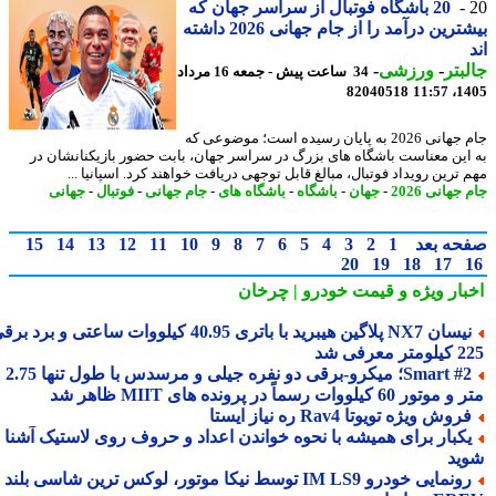
20 باشگاه فوتبال از سراسر جهان که
بیشترین درآمد را از جام جهانی 2026 داشته
بتر
-
ورزشی
-
34 ساعت پیش - جمعه 16 مرداد
82040518
1405
جام جهانی 2026 به پایان رسیده است؛ موضوعی که
این معناست باشگاه های بزرگ در سراسر جهان، بابت حضور بازیکنانشان در
 ترین رویداد فوتبال، مبالغ قابل توجهی دریافت خواهند کرد. اسپانیا ...
جهانی 2026
-
جهان
-
باشگاه
-
باشگاه های
-
جام جهانی
-
فوتبال
-
جهانی
حه بعد
1
2
3
4
5
6
7
8
9
10
11
12
13
14
15
20
19
18
17
بار ویژه
و قیمت خودرو | چرخان
نیسان NX7 پلاگین هیبرید با باتری 40.95 کیلووات ساعتی و برد برقی
 معرفی شد
Smart #2؛ میکرو-برقی دو نفره جیلی و مرسدس با طول تنها 2.75
ور 60 کیلووات رسماً در پرونده های MIIT ظاهر شد
روش ویژه تویوتا Rav4 ره نیاز ایستا
کبار برای همیشه با نحوه خواندن اعداد و حروف روی لاستیک آشنا
ید
رونمایی خودرو IM LS9 توسط نیکا موتور، لوکس ترین شاسی بلند