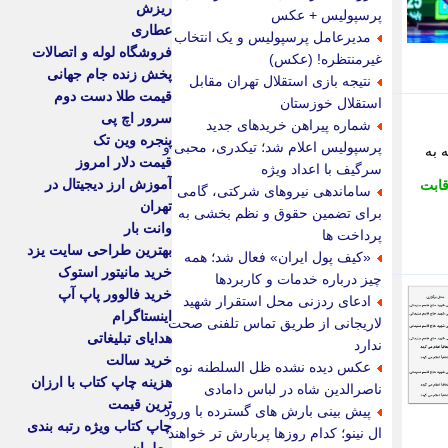
ریزش
پرسپولیس + عکس
عطاری
مدیرعامل پرسپولیس و یک انتخاب
فروشگاه لوله و اتصالات
غیرمنتظره! (عکس)
پخش زنده جام جهانی
نتیجه بازی استقلال تهران مقابل
قیمت طلا دست دوم
استقلال خوزستان
سرور اچ پی
شماره پیراهن خریدهای جدید
پنجره وین تک
پرسپولیس اعلام شد؛ تیکدری، محبی و
توجه به
قیمت دلار امروز
سرگیف با اعداد ویژه
آموزش ارز دیجیتال در
ابت
ساماندهی نیروهای شرکتی، گامی
تهران
برای تضمین حقوق و نظم بخشی به
وانت بار
پرداخت ها
بهترین طراحی سایت یزد
«کیف پول ایران» فعال شد؛ همه
خرید مانیتور استوک
چیز درباره خدمات و کاربردها
خرید فالوور پاپ آپ
ادعای ردزنی محل استقرار شهید
اینستاگرام
لاریجانی از طریق تماس تلفنی صحت
هدایای تبلیغاتی
ندارد
خرید سالت
عکس دیده نشده ظل السلطنه نوه
هزینه چاپ کتاب با ارزان
ناصرالدین شاه در لباس دامادی
ترین قیمت
پیش بینی بارش های گسترده با ورود
چاپ کتاب ویژه رتبه بندی
ال نینو؛ کدام روزها پربارش تر خواهند