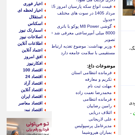
اخبار فوری
قیمت انواع سکه پارسیان امروز 15
اخبار لحظه ای
مرداد 1405 در سوت های مختلف
استقلال
+جدول
اسکناس
گوشی M8 Power پوکو با باتری
اسمارتک نیوز
8000 میلی آمپرساعتی معرفی شد +
اصلاحات نیوز
تصویر
اطلاعات آنلاین
وزیر بهداشت: موضوع تغذیه ارتباط
نگ،
اعتماد آنلاین
مستقیمی با سلامت جامعه دارد
افق امروز
افکارنیوز
موضوعات داغ:
اقتصاد 100
فرمانده انتظامی استان
اقتصاد 24
تکریم و معارفه
اقتصاد آزاد
مهلت ثبت نام
اقتصاد آنلاین
محمدرضا نعمت زاده
اقتصاد ایران
فرمانده انتظامی
ودی
اقتصاد معاصر
رامین رضاییان
اقتصاد نیوز
ائتلاف دریایی
ن
-
اکو ایران
علی لاریجانی
اکوفارس
مدیرعامل پرسپولیس
اکونگار
بمباران هیروشیما