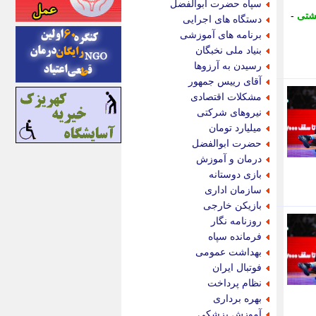
سپاه حضرت ابوالفضل
اینتیتر
کشتی
-
دستگاه های اجرایی
ایونا نیوز
برنامه های آموزشی
بازتاب آنلاین
بنیاد ملی نخبگان
باشگاه خبرنگاران
رسیدن به آرزوها
باغستان نیوز
آقای رییس جمهور
بامبوک
مشکلات اقتصادی
ببین و بخون
نیروهای شرکتی
بدینسان
میلیارد تومان
بنکر
حضرت ابوالفضل
بیت ران
درمان و آموزش
پارس فوتبال
بازی دوستانه
پارسینه
سازمان اداری
پارسینه پلاس
بازیکن خارجی
پاز آنلاین
روزنامه نگار
پاس گل
فرمانده سپاه
پانا
بهداشت عمومی
پرتو نیوز
فوتبال ایران
پرسون
نظام پرداخت
پنجره نیوز
بهره برداری
پویامگ
آموزش پزشکی