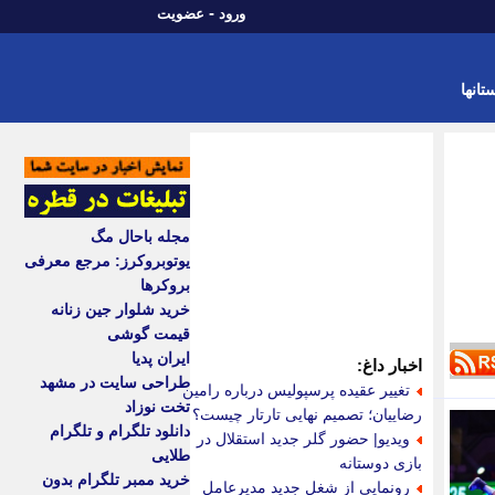
-
ورود
عضویت
تانها
مجله باحال مگ
یوتوبروکرز: مرجع معرفی
بروکرها
خرید شلوار جین زنانه
قیمت گوشی
ایران پدیا
اخبار داغ:
طراحی سایت در مشهد
تغییر عقیده پرسپولیس درباره رامین
تخت نوزاد
رضاییان؛ تصمیم نهایی تارتار چیست؟
دانلود تلگرام و تلگرام
ویدیو| حضور گلر جدید استقلال در
طلایی
بازی دوستانه
خرید ممبر تلگرام بدون
رونمایی از شغل جدید مدیرعامل