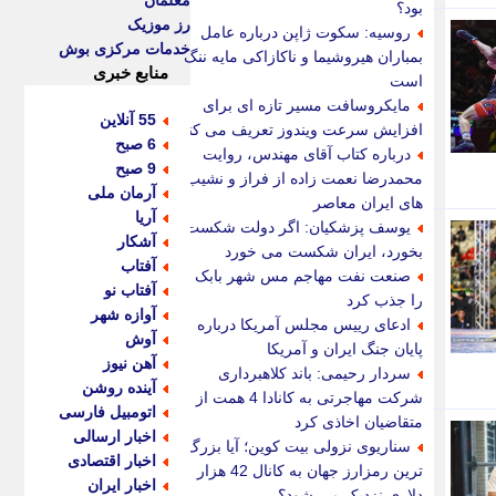
معلمان
بود؟
رز موزیک
روسیه: سکوت ژاپن درباره عامل
خدمات مرکزی بوش
بمباران هیروشیما و ناکازاکی مایه ننگ
منابع خبری
است
مایکروسافت مسیر تازه ای برای
55 آنلاین
افزایش سرعت ویندوز تعریف می کند
6 صبح
درباره کتاب آقای مهندس، روایت
9 صبح
محمدرضا نعمت زاده از فراز و نشیب
آرمان ملی
های ایران معاصر
آریا
یوسف پزشکیان: اگر دولت شکست
آشکار
بخورد، ایران شکست می خورد
آفتاب
صنعت نفت مهاجم مس شهر بابک
آفتاب نو
را جذب کرد
آوازه شهر
ادعای رییس مجلس آمریکا درباره
آوش
پایان جنگ ایران و آمریکا
آهن نیوز
سردار رحیمی: باند کلاهبرداری
آینده روشن
شرکت مهاجرتی به کانادا 4 همت از
اتومبیل فارسی
متقاضیان اخاذی کرد
اخبار ارسالی
سناریوی نزولی بیت کوین؛ آیا بزرگ
اخبار اقتصادی
ترین رمزارز جهان به کانال 42 هزار
اخبار ایران
دلاری نزدیک می شود؟