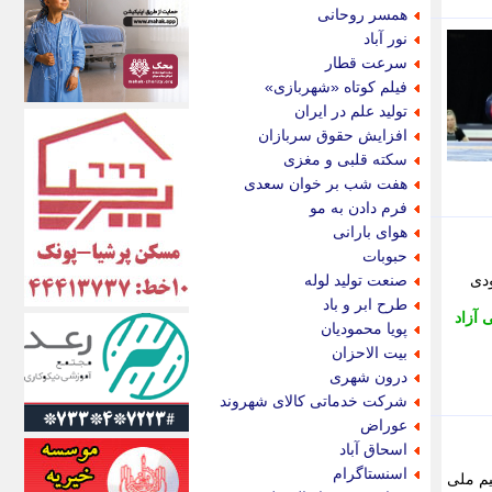
اکونیوز
همسر روحانی
الف
نور آباد
انتشار آنلاین
سرعت قطار
اندیشه قرن
فیلم کوتاه «شهربازی»
اندیشه معاصر
تولید علم در ایران
اندیشه ها
افزایش حقوق سربازان
انرژی پرس
سکته قلبی و مغزی
ای استخدام
هفت شب بر خوان سعدی
ایتنا
فرم دادن به مو
ایراف
هوای بارانی
ایران آرت
حبوبات
ایران آنلاین
ودی
صنعت تولید لوله
ایران زندگی
طرح ابر و باد
 آزاد
ایران فوری
پویا محمودیان
ایرانی روز
بیت الاحزان
ایرانیتال
درون شهری
ایرنا
شرکت خدماتی کالای شهروند
ایسکانیوز
عوراض
ایسنا
اسحاق آباد
ایکنا
اسنستاگرام
یم ملی
ایلنا