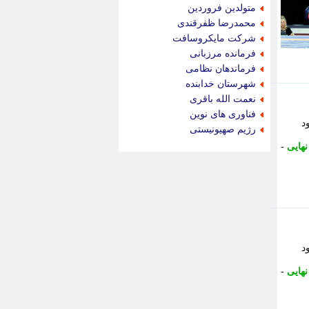
جام جم
متولدین فروردین
جدید پرس
محمدرضا ظفرقندی
جماران
شرکت مایکروسافت
جوان ایرانی
فرمانده مرزبانی
جهان مانا
فرماندهان نظامی
جهان نگر
شهرستان خدابنده
جهان نیوز
نعمت الله باقری
چطور
فناوری های نوین
ود
چمپیونات
رژیم صهیونیستی
چمدون
نهایی
-
چه خبر
حادثه 24
حرف تو
حوادث پلاس
حوزه نیوز
خبر آنلاین
خبر جنوب
ود
خبر سیاسی
نهایی
-
خبر گردون
خبر ورزشی
خبرجو