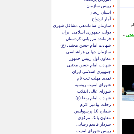
پویه آنلاین
رییس سازمان
پیام نفت
استان زنجان
تابناک
آمار ازدواج
تازه نیوز
ه
سازمان ساماندهی مشاغل شهری
تبیان
دولت جمهوری اسلامی ایران
کشتی
-
تجارت نیوز
فرمانده مرزبانی کردستان
تحریریه
شهادت امام حسن مجتبی (ع)
ترابر نیوز
سازمان جهانی هواشناسی
ترفندباز
معاون اول رییس جمهور
تریبون اقتصاد
شهادت امام حسن مجتبی
تسنیم نیوز
جمهوری اسلامی ایران
تک ناک
تمدید مهلت ثبت نام
تکراتو
شورای امنیت روسیه
توریسم آنلاین
شورای عالی انقلاب
تولید نیوز
شهادت امام رضا (ع)
تیتر فوری
رحلت پیامبر اکرم
تیکنا
شماره 10 پرسپولیس
جاب ویژن
معاون بانک مرکزی
جار نیوز
سردار قاسم رضایی
جالبتر
رییس شورای امنیت