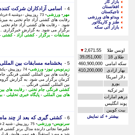
بازار کار
افغانستان
اسامی آزادکاران شرکت کنند
4 -
تاجیکستان
-
-
مهر
ورزشی
73 روز پیش - دوشنبه 4 خرداد 1405، 11:20
ویدئو های ورزشی
طنز و کاریکاتور
بازار آتی سکه
برگزار می شود. به گزارش خبرگزاری ...
مسابقات
-
برگزار
-
کشتی آزاد
-
کشتی
-
اونس طلا
2,671.55
▼
طلای 18
39,051,000
بخشنامه مسابقات بین المللی
5 -
سکه امامی
460,900,000
-
-
زیرنویس نیوز
ورزشی
74 روز پیش - یکشنبه 3 خرداد 1405، 10:08
بهار ازادی
410,200,000
دلار امریکا
کرمان برگزار می شود. به گزارش گروه 
یورو
بین المللی کشتی فرنگی ...
کشتی فرنگی جام تختی
-
رقابت های بین
لیر ترکیه
های بین المللی
-
پایگاه خبری تحلیلی
-
بر
درهم امارات
پوند انگلیس
بیت کویین
بیشتر + کد نمایش
کشتی گیری که بعد از چند ماه
6 -
-
-
سرنویس
ورزشی
75 روز پیش - شنبه 2 خرداد 1405، 16:48
علیرضا نجاتی دارنده مدال برنز کشتی ف
شد و مورد استقبال هم تیمی هایش قرا