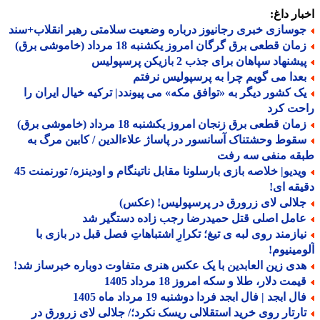
ار داغ:
وسازی خبری رجانیوز درباره وضعیت سلامتی رهبر انقلاب+سند
ان قطعی برق گرگان امروز یکشنبه 18 مرداد (خاموشی برق)
شنهاد سپاهان برای جذب 2 بازیکن پرسپولیس
عدا می گویم چرا به پرسپولیس نرفتم
ک کشور دیگر به «توافق مکه» می پیوندد| ترکیه خیال ایران را
حت کرد
ان قطعی برق زنجان امروز یکشنبه 18 مرداد (خاموشی برق)
قوط وحشتناک آسانسور در پاساژ علاءالدین / کابین مرگ به
قه منفی سه رفت
ویدیو| خلاصه بازی بارسلونا مقابل ناتینگام و اودینزه/ تورنمنت 45
قه ای!
لالی لای زرورق در پرسپولیس! (عکس)
امل اصلی قتل حمیدرضا رجب زاده دستگیر شد
یازمند روی لبه ی تیغ؛ تکرارِ اشتباهاتِ فصل قبل در بازی با
مینیوم!
دی زین العابدین با یک عکس هنری متفاوت دوباره خبرساز شد!
مت دلار، طلا و سکه امروز 18 مرداد 1405
ل ابجد | فال ابجد فردا دوشنبه 19 مرداد ماه 1405
ارتار روی خرید استقلالی ریسک نکرد؛/ جلالی لای زرورق در