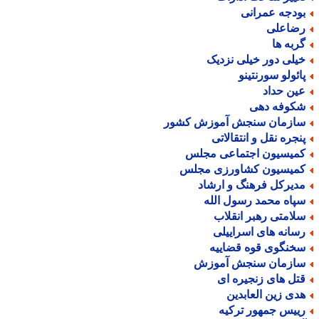
ودجه عمرانی
ضاعلی
ربه ها
یلی دور خیلی نزدیک
ائولو سورنتینو
ین حداد
کوفه دهی
ازمان سنجش آموزش کشور
نجره نقل و انتقالاتی
میسیون اجتماعی مجلس
میسیون کشاورزی مجلس
دیرکل فرهنگ و ارشاد
پاه محمد رسول الله
لامتی رهبر انقلاب
سانه های اسراییلی
خنگوی قوه قضاییه
ازمان سنجش آموزش
تل های زنجیره ای
دی زین العابدین
ییس جمهور ترکیه