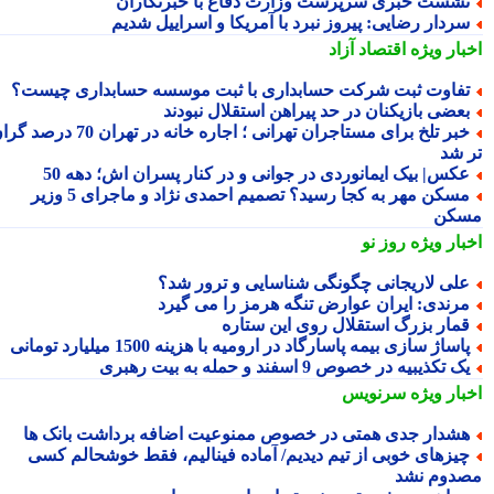
شست خبری سرپرست وزارت دفاع با خبرنگاران
ردار رضایی: پیروز نبرد با آمریکا و اسراییل شدیم
بار ویژه
اقتصاد آزاد
فاوت ثبت شرکت حسابداری با ثبت موسسه حسابداری چیست؟
عضی بازیکنان در حد پیراهن استقلال نبودند
خبر تلخ برای مستاجران تهرانی ؛ اجاره خانه در تهران 70 درصد گران
 شد
کس| بیک ایمانوردی در جوانی و در کنار پسران اش؛ دهه 50
مسکن مهر به کجا رسید؟ تصمیم احمدی نژاد و ماجرای 5 وزیر
کن
بار ویژه
روز نو
لی لاریجانی چگونگی شناسایی و ترور شد؟
رندی: ایران عوارض تنگه هرمز را می گیرد
مار بزرگ استقلال روی این ستاره
اساژ سازی بیمه پاسارگاد در ارومیه با هزینه 1500 میلیارد تومانی
ک تکذیبیه در خصوص 9 اسفند و حمله به بیت رهبری
بار ویژه
سرنویس
شدار جدی همتی در خصوص ممنوعیت اضافه برداشت بانک ها
یزهای خوبی از تیم دیدیم/ آماده فینالیم، فقط خوشحالم کسی
دوم نشد