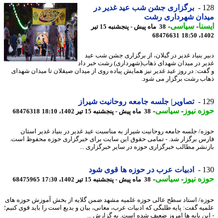
1
برگزاری جشن شب عید غدیر در
دان شهرداری رشت
نا
-
سیاسی
-
38 ماه پیش - پنجشنبه 15 تیر
68476631
1402
ر بنیاد غدیر در گیلان، از برگزاری جشن شب عید
ر در میدان شهدای ذهاب(شهرداری) رشت خبر داد
فت: در روز عید غدیر نیز همایش پیاده روی از میدان صیقلان تا میدان شهدای
ب رشت برگزار می شود.
1
تصاویر| جلسه جامعه روحانیت شیراز
ه نیوز
-
سیاسی
-
38 ماه پیش - پنجشنبه 15 تیر 1402، 18:10
68476318
ه/ جلسه جامعه روحانیت شیراز به مناسبت عید غدیر در بنیاد غدیر استان
س برگزار شد. - تمامی حقوق این سایت برای خبرگزاری حوزه محفوظ است.
نشر مطالب خبرگزاری حوزه در سایر خبرگزاری ...
1
ادبیات عرب در حوزه ها قوی شود
ه نیوز
-
سیاسی
-
38 ماه پیش - پنجشنبه 15 تیر 1402، 17:30
68475965
ه/ استاد سطح عالی حوزه علمیه مشهد ضمن گلایه از بخش آموزش حوزه های
یه گفت: پایه طلبگی که ادبیات عرب، معانی، بیان و بدیع است را باید قوی کنیم؛
ین پایه ها امروز ضعیف شده است. به گزارش ...