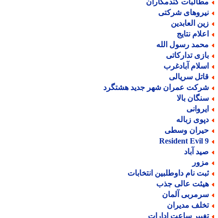
طالبات گندمکاران
یروهای شرکتی
ین العابدین
علام نتایج
حمد رسول الله
ازی تدارکاتی
سلام آبادغرب
اتل سریالی
رکت عمران شهر جدید هشتگرد
نگان بالا
یروانی
پوی زباله
یران وسطی
Resident Evil 
ید آباد
زور
بت نام داوطلبین انتخابات
یئت عالی جذب
رمربی آلمان
خلف مدیران
غییر ساعت ادارات