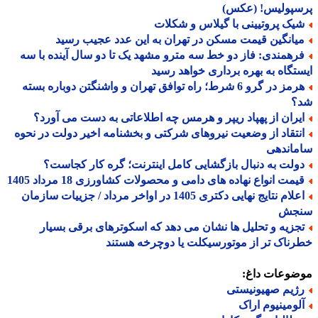
سپولیس! (عکس)
یک پروتیینی با گیلاس و شکلات
یانگین قیمت مسکن در تهران به این عدد عجیب رسید
رهمندی: فاز دو خط سه مترو مشهد یک تا دو سال آینده با سه
تگاه به بهره برداری خواهد رسید
هرمز در گرو 6 شرط؛ راه توافق تهران و واشنگتن دوباره بسته
؟
یران از پهپاد ریپر و هرمس چه اطلاعاتی به دست می آورد؟
نتقاد از وضعیت نیروهای شرکتی و بخشنامه اخیر دولت در نحوه
ماندهی
ولت به دنبال بازگشایی کامل اینترنت؛ گره کار کجاست؟
یمت انواع نهاده های دامی و محصولات کشاورزی 18 مرداد 1405
اعلام نتایج نهایی دکتری 1405 در اواخر مرداد / جزییات سازمان
جش
جزیه و تحلیل ها نشان می دهد که اسکوترهای برقی بسیار
ناک تر از موتورسیکلت یا دوچرخه هستند
ضوعات داغ:
ژیم صهیونیستی
لومینیوم اراک