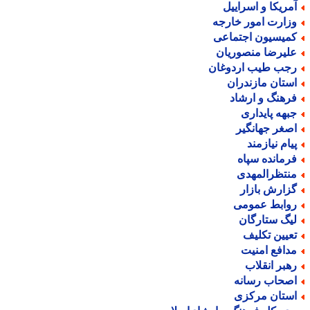
مریکا و اسراییل
زارت امور خارجه
میسیون اجتماعی
لیرضا منصوریان
جب طیب اردوغان
ستان مازندران
رهنگ و ارشاد
بهه پایداری
صغر جهانگیر
یام نیازمند
رمانده سپاه
نتظرالمهدی
زارش بازار
وابط عمومی
یگ ستارگان
عیین تکلیف
دافع امنیت
هبر انقلاب
صحاب رسانه
ستان مرکزی