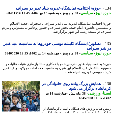
1
حوزه/ اختتامیه نمایشگاه غدیریه بنیاد غدیر در سیراف
ه نیوز
-
سیاسی
-
38 ماه پیش - پنجشنبه 15 تیر 1402، 11:45
68471519
ه/ اختتامیه نمایشگاه غدیریه بنیاد غدیر سیراف با سخنرانی حجت الاسلام
مسلمین عاشوری امام جمعه بخش سیراف و حضور روحانیون، مسئولین و مردم
اف در مسجد زینبیه این شهر برگزار شد. -
1
تصاویر/ ایستگاه کلیشه نویسی خودروها به مناسبت عید غدیر
بندر سیراف
ه نیوز
-
سیاسی
-
38 ماه پیش - چهارشنبه 14 تیر 1402، 19:55
68465536
ه/ به همت بنیاد غدیر بندرسیراف و با همکاری ستاد بازسازی عتبات عالیات و
نیه اباالفضل علیه السلام این شهر، به مناسبت دهه امامت و ولایت و عید غدیر
شه نویسی خودروها انجام شد. -
1
همایش بزرگ پیاده روی خانوادگی در
انشاه برگزار می شود
نا
-
ورزشی
-
38 ماه پیش - چهارشنبه 14 تیر
68457808
1402
س هیات ورزش های همگانی استان کرمانشاه از
رک برگزاری همایش بزرگ پیاده روی خانوادگی به