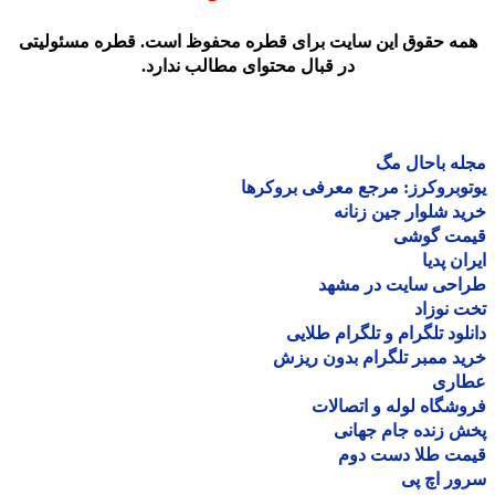
مه حقوق این سایت برای قطره محفوظ است. قطره مسئولیتی
در قبال محتوای مطالب ندارد.
ه باحال مگ
وبروکرز: مرجع معرفی بروکرها
د شلوار جین زنانه
مت گوشی
ان پدیا
احی سایت در مشهد
 نوزاد
لود تلگرام و تلگرام طلایی
د ممبر تلگرام بدون ریزش
اری
شگاه لوله و اتصالات
 زنده جام جهانی
مت طلا دست دوم
ر اچ پی