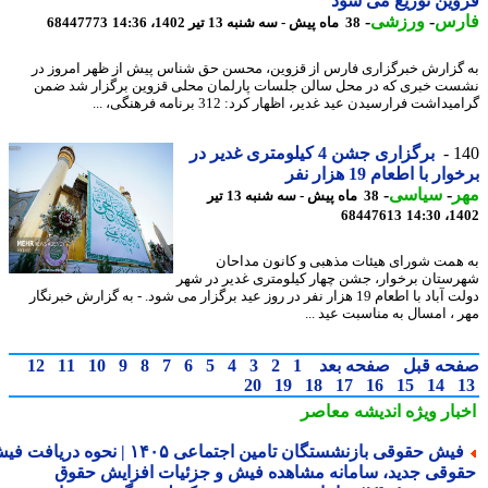
ین توزیع می شود
رس
-
ورزشی
-
38 ماه پیش - سه شنبه 13 تیر 1402، 14:36
68447773
گزارش خبرگزاری فارس از قزوین، محسن حق شناس پیش از ظهر امروز در
ت خبری که در محل سالن جلسات پارلمان محلی قزوین برگزار شد ضمن
داشت فرارسیدن عید غدیر، اظهار کرد: 312 برنامه فرهنگی، ...
1
برگزاری جشن 4 کیلومتری غدیر در
ر با اطعام 19 هزار نفر
ر
-
سیاسی
-
38 ماه پیش - سه شنبه 13 تیر
68447613
1402
همت شورای هیئات مذهبی و کانون مداحان
ستان برخوار، جشن چهار کیلومتری غدیر در شهر
دولت آباد با اطعام 19 هزار نفر در روز عید برگزار می شود. - به گزارش خبرنگار
 ، امسال به مناسبت عید ...
حه قبل
صفحه بعد
1
2
3
4
5
6
7
8
9
10
11
12
20
19
18
17
16
15
14
بار ویژه
اندیشه معاصر
فیش حقوقی بازنشستگان تامین اجتماعی ۱۴۰۵ | نحوه دریافت فیش
وقی جدید، سامانه مشاهده فیش و جزئیات افزایش حقوق