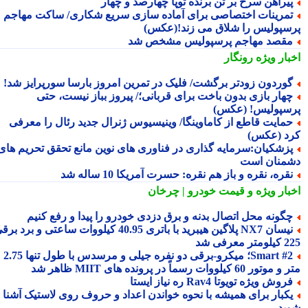
یراهن سرخ بر تن برنده توپا چهارصد و چهار
مرینات اختصاصی برای آماده سازی سریع شکاری/ ساکت مهاجم
سپولیس را شلاق می زند!(عکس)
قصد مهاجم پرسپولیس مشخص شد
بار ویژه
رونگار
وردون زودتر برگشت/ فلیک در تمرین امروز بارسا سورپرایز شد!
هار بازی بدون باخت برای قربانی؛/ پیروز بباز نیست، حتی
سپولیس! (عکس)
مایت قاطع از کاماوینگا/ وینیسیوس ژنرال جدید رئال را معرفی
د (عکس)
زشکیان:سرمایه گذاری در فناوری های نوین مانع تحقق تحریم های
منان است
قره، نقره و باز هم نقره: حسرت آمریکا 10 ساله شد
بار ویژه
و قیمت خودرو | چرخان
گونه محل اتصال بدنه و برق دزدی خودرو را پیدا و رفع کنیم
نیسان NX7 پلاگین هیبرید با باتری 40.95 کیلووات ساعتی و برد برقی
 معرفی شد
Smart #2؛ میکرو-برقی دو نفره جیلی و مرسدس با طول تنها 2.75
ور 60 کیلووات رسماً در پرونده های MIIT ظاهر شد
روش ویژه تویوتا Rav4 ره نیاز ایستا
کبار برای همیشه با نحوه خواندن اعداد و حروف روی لاستیک آشنا
ید