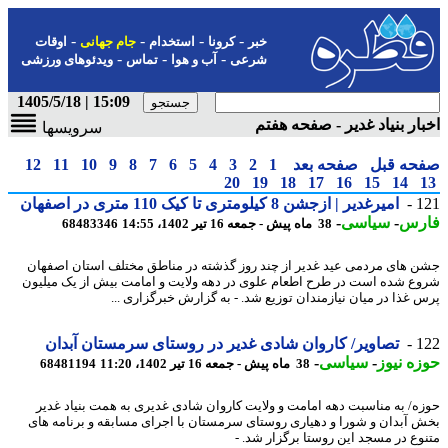
-
-
-
-
خبر
کرونا
استخدام
جام جهانی
اوقات
-
-
-
شرعی
آب و هوا
تماس
ویدئوهای ورزشی
15:09 | 1405/5/18
ار بنیاد غدیر - صفحه هفتم
سرویسها
حه قبل
صفحه بعد
1
2
3
4
5
6
7
8
9
10
11
12
20
19
18
17
16
15
14
1
امیرغدیر | ازجشن 8 کیلومتری تا کیک 110 متری در اصفهان
رس
-
سیاسی
-
38 ماه پیش - جمعه 16 تیر 1402، 14:55
68483346
 های مردمی عید غدیر از چند روز گذشته در مناطق مختلف استان اصفهان
ع شده است در طرح اطعام علوی در دهه ولایت و امامت بیش از یک میلیون
 غذا در میان نیازمندان توزیع شد. - به گزارش خبرگزاری ...
1
تصاویر/ کاروان شادی غدیر در روستای سرمستان آبدان
ه نیوز
-
سیاسی
-
38 ماه پیش - جمعه 16 تیر 1402، 11:20
68481194
ه/ به مناسبت دهه امامت و ولایت کاروان شادی غدیری به همت بنیاد غدیر
 آبدان و شورا و دهیاری روستای سرمستان با اجرای مسابقه و برنامه های
وع در مسجد این روستا برگزار شد. -