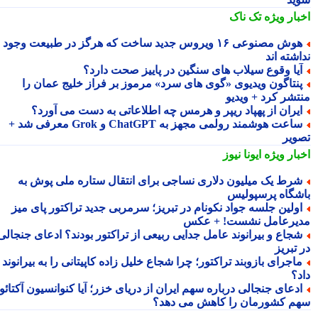
بار ویژه
تک ناک
هوش مصنوعی ۱۶ ویروس جدید ساخت که هرگز در طبیعت وجود
شته اند
یا وقوع سیلاب های سنگین در پاییز صحت دارد؟
نتاگون ویدیوی «گوی های سرد» مرموز بر فراز خلیج عمان را
تشر کرد + ویدیو
یران از پهپاد ریپر و هرمس چه اطلاعاتی به دست می آورد؟
ساعت هوشمند رولمی مجهز به ChatGPT و Grok معرفی شد +
ویر
بار ویژه
ایونا نیوز
رط یک میلیون دلاری نساجی برای انتقال ستاره ملی پوش به
شگاه پرسپولیس
ولین جلسه جواد نکونام در تبریز؛ سرمربی جدید تراکتور پای میز
یرعامل نشست! + عکس
جاع و بیرانوند عامل جدایی ربیعی از تراکتور بودند؟ ادعای جنجالی
تبریز
اجرای بازوبند تراکتور؛ چرا شجاع خلیل زاده کاپیتانی را به بیرانوند
د؟
دعای جنجالی درباره سهم ایران از دریای خزر؛ آیا کنوانسیون آکتائو
م کشورمان را کاهش می دهد؟