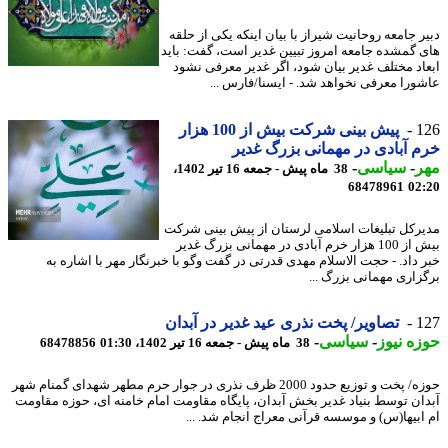
ر جامعه روحانیت شیراز با بیان اینکه یکی از حلقه
 گمشده جامعه امروز تبیین غدیر است، گفت: باید
اد مختلف غدیر بیان شود، اگر غدیر معرفی نشود
ورا معرفی نخواهد شد. - ایسنا/فارس ...
1
پیش بینی شرکت بیش از 100 هزار
 آبادی در مهمانی بزرگ غدیر
ر
-
سیاسی
-
38 ماه پیش - جمعه 16 تیر 1402،
68478961
02
رکل تبلیغات اسلامی لرستان از پیش بینی شرکت
بیش از 100 هزار خرم آبادی در مهمانی بزرگ غدیر
 داد. - حجت الاسلام مهدی قدرتی در گفت وگو با خبرنگار مهر با اشاره به
زاری مهمانی بزرگ ...
1
تصاویر/ پخت نذری عید غدیر در آبدان
ه نیوز
-
سیاسی
-
38 ماه پیش - جمعه 16 تیر 1402، 01:30
68478856
حوزه/ پخت و توزیع حدود 2000 ظرف نذری در جوار حرم مطهر شهدای گمنام شهر
ان توسط بنیاد غدیر بخش آبدان، پایگاه مقاومت امام خامنه ای، حوزه مقاومت
ابیها(س) و موسسه قرآنی معراج انجام شد. ...