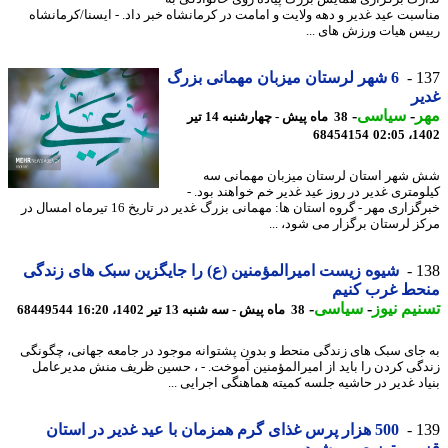
سبت عید غدیر و دهه ولایت و امامت در کرمانشاه خبر داد. - ایسنا/کرمانشاه
س هیات ورزش های ...
1
6 شهر لرستان میزبان مهمانی بزرگ
ر
ر
-
سیاسی
-
38 ماه پیش - چهارشنبه 14 تیر
68454154
1402
شهر استان لرستان میزبان مهمانی سه
ومتری غدیر در روز عید غدیر خم خواهند بود. -
خبرگزاری مهر - گروه استان ها: مهمانی بزرگ غدیر در تاریخ 16 تیرماه امسال در
ز لرستان برگزار می شود، ...
1
شیوه زیست امیرالمؤمنین (ع) را جایگزین سبک های زندگی
حط غرب کنیم
یم نیوز
-
سیاسی
-
38 ماه پیش - سه شنبه 13 تیر 1402، 16:20
68449544
جای سبک های زندگی منحط و بدون پشتوانه موجود در جامعه جهانی، چگونگی
گی کردن را باید از امیرالمؤمنین آموخت. - ، حسین ظریف منش مدیرعامل
اد غدیر در حاشیه جلسه کمیته هماهنگی اجرایی ...
1
500 هزار پرس غذای گرم همزمان با عید غدیر در استان