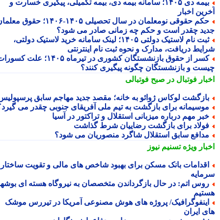
بیمه دی ۱۴۰۵؛ سامانه بیمه دی، بیمه تکمیلی، پیگیری خسارت و
رین اخبار
حکم حقوقی نومعلمان در سال تحصیلی ۱۴۰۵-۱۴۰۶؛ حقوق معلمان
ید چقدر است و حکم چه زمانی صادر می شود؟
ثبت نام لاستیک دولتی ۱۴۰۵؛ لینک سامانه خرید لاستیک دولتی،
ایط دریافت، مدارک و نحوه ثبت نام اینترنتی
کسر از حقوق بازنشستگان کشوری در تیرماه ۱۴۰۵؛ علت کسورات
ست و بازنشستگان چگونه پیگیری کنند؟
بار فوتبال در صبح فوتبالی
ازگشت لوکاس ژوائو به خانه؛ مقصد جدید مهاجم سابق پرسپولیس
وسیمانه برای بازگشت به تیم ملی آفریقای جنوبی چقدر می گیرد؟
بر مهم درباره میزبانی استقلال و تراکتور در آسیا
ولاد برای بازگشت رضاییان شرط گذاشت
دافع سابق استقلال شاگرد منصوریان می شود؟
بار ویژه
تسنیم نیوز
قدامات بانک مسکن برای بهبود شاخص های مالی و تقویت ساختار
مایه
وس اتم: در حال بازگرداندن متخصصان به نیروگاه هسته ای بوشهر
تیم
ینفوگرافیک/ پروژه های هوش مصنوعی آمریکا در تیررس موشک
ی ایران