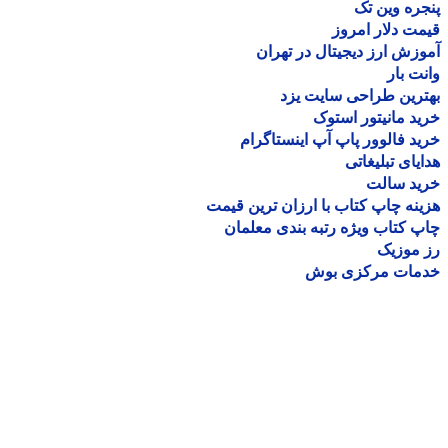
ره وین تک
ت دلار امروز
زش ارز دیجیتال در تهران
ت بار
رین طراحی سایت یزد
د مانیتور استوک
د فالوور پاپ آپ اینستاگرام
یای تبلیغاتی
ید سالت
نه چاپ کتاب با ارزان ترین قیمت
 کتاب ویژه رتبه بندی معلمان
موزیک
مات مرکزی بوش